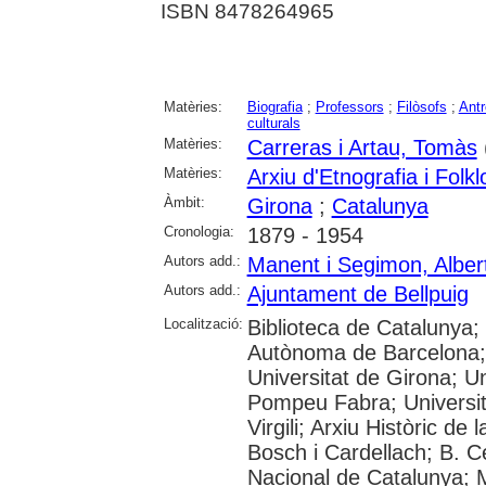
ISBN 8478264965
Matèries:
Biografia
;
Professors
;
Filòsofs
;
Antr
culturals
Matèries:
Carreras i Artau, Tomàs
Matèries:
Arxiu d'Etnografia i Folk
Àmbit:
Girona
;
Catalunya
Cronologia:
1879 - 1954
Autors add.:
Manent i Segimon, Alber
Autors add.:
Ajuntament de Bellpuig
Localització:
Biblioteca de Catalunya;
Autònoma de Barcelona; 
Universitat de Girona; Un
Pompeu Fabra; Universita
Virgili; Arxiu Històric de
Bosch i Cardellach; B. C
Nacional de Catalunya; 