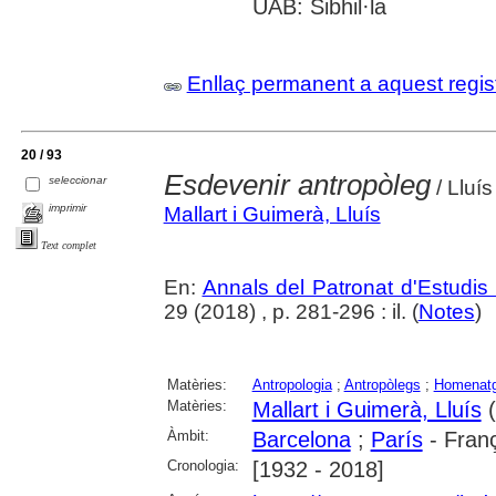
UAB: Sibhil·la
Enllaç permanent a aquest regis
20 / 93
Esdevenir antropòleg
seleccionar
/ Lluí
imprimir
Mallart i Guimerà, Lluís
Text complet
En:
Annals del Patronat d'Estudis 
29 (2018) , p. 281-296 : il. (
Notes
)
Matèries:
Antropologia
;
Antropòlegs
;
Homenat
Matèries:
Mallart i Guimerà, Lluís
(
Àmbit:
Barcelona
;
París
- Fran
Cronologia:
[1932 - 2018]