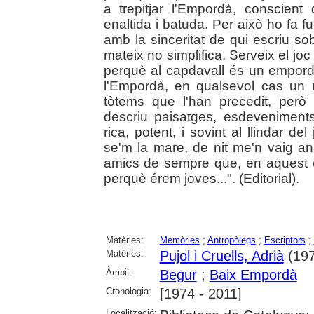
a trepitjar l'Empordà, conscient
enaltida i batuda. Per això ho fa f
amb la sinceritat de qui escriu s
mateix no simplifica. Serveix el jo
perquè al capdavall és un empor
l'Empordà, en qualsevol cas un 
tòtems que l'han precedit, però i
descriu paisatges, esdeveniment
rica, potent, i sovint al llindar d
se'm la mare, de nit me'n vaig ana
amics de sempre que, en aquest c
perquè érem joves...". (Editorial).
Matèries:
Memòries
;
Antropòlegs
;
Escriptors
;
Matèries:
Pujol i Cruells, Adrià
(1974
Àmbit:
Begur
;
Baix Empordà
Cronologia:
[1974 - 2011]
Localització: