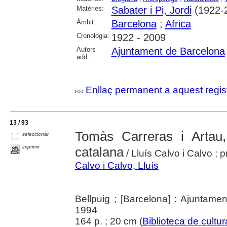
Matèries:
Sabater i Pi, Jordi
(1922-
Àmbit:
Barcelona
;
Africa
Cronologia:
1922 - 2009
Autors
Ajuntament de Barcelona
add.:
Enllaç permanent a aquest regis
13 / 93
Tomàs Carreras i Artau,
seleccionar
imprimir
catalana
/ Lluís Calvo i Calvo ; 
Calvo i Calvo, Lluís
Bellpuig ; [Barcelona] : Ajuntame
1994
164 p. ; 20 cm (
Biblioteca de cultur