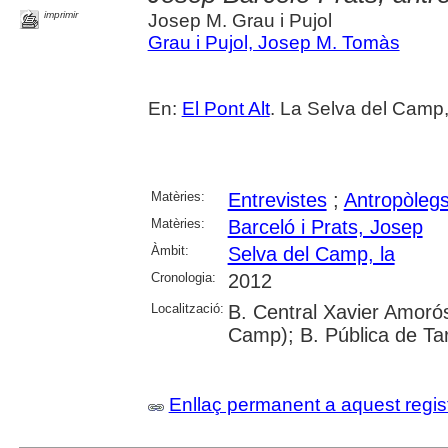
imprimir
Josep M. Grau i Pujol
Grau i Pujol, Josep M. Tomàs
En:
El Pont Alt
. La Selva del Camp,
Matèries:
Entrevistes
;
Antropòleg
Matèries:
Barceló i Prats, Josep
Àmbit:
Selva del Camp, la
Cronologia:
2012
Localització:
B. Central Xavier Amorós
Camp); B. Pública de Ta
Enllaç permanent a aquest regis