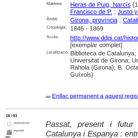
Matèries:
Heras de Puig, Narcís
(1
Francisco de P.
;
Justo y
Àmbit:
Girona, província
;
Cata
Cronologia:
1846 - 1869
Accés:
http://www.ddgi.cat/histo
[exemplar complet]
Localització:
Biblioteca de Catalunya;
Universitat de Girona; U
Rahola (Girona); B. Octav
Guíxols)
Enllaç permanent a aquest regis
16 / 93
Passat, present i futur
seleccionar
imprimir
Catalunya i Espanya : entr