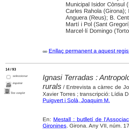
Municipal Isidor Cònsul (
Carles Rahola (Girona); 
Anguera (Reus); B. Cent
Martí i Pol (Sant Gregori
Marcel·lí Domingo (Tort
Enllaç permanent a aquest regis
14 / 93
Ignasi Terradas : Antropolo
seleccionar
imprimir
rurals
/ Entrevista a càrrec de Jo
Xavier Torres ; transcripció: Lídia 
Text complet
Puigvert i Solà, Joaquim M.
En:
Mestall : butlletí de l'Associ
Gironines
. Girona. Any VII, núm. 17 (