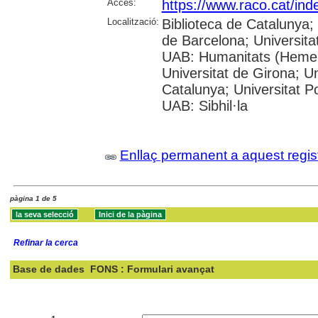
Accés:
https://www.raco.cat/in
Localització:
Biblioteca de Catalunya; U
de Barcelona; Universita
UAB: Humanitats (Hemero
Universitat de Girona; Un
Catalunya; Universitat Po
UAB: Sibhil·la
Enllaç permanent a aquest regis
pàgina 1 de 5
Refinar la cerca
Base de dades
FONS : Formulari avançat
Cercar: