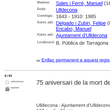
Matèries:
Sales i Ferré, Manuel
(1
Àmbit:
Ulldecona
Cronologia:
1843 - 1910: 1985
Autors add.:
Delgado i Zubiri, Felipe
(
Encabo, Manuel
Autors add.:
Ajuntament d'Ulldecona
Localització:
B. Pública de Tarragona
Enllaç permanent a aquest regis
8 / 93
75 aniversari de la mort d
seleccionar
imprimir
Ulldecona : Ajuntament d'Ulldecona