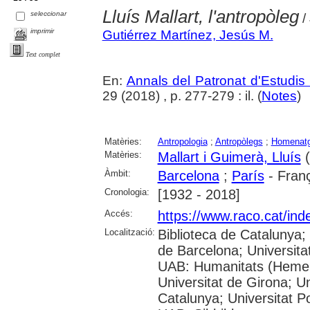
Lluís Mallart, l'antropòleg
seleccionar
/
imprimir
Gutiérrez Martínez, Jesús M.
Text complet
En:
Annals del Patronat d'Estudis 
29 (2018) , p. 277-279 : il. (
Notes
)
Matèries:
Antropologia
;
Antropòlegs
;
Homenat
Matèries:
Mallart i Guimerà, Lluís
(
Àmbit:
Barcelona
;
París
- Fran
Cronologia:
[1932 - 2018]
Accés:
https://www.raco.cat/in
Localització:
Biblioteca de Catalunya; U
de Barcelona; Universita
UAB: Humanitats (Hemero
Universitat de Girona; Un
Catalunya; Universitat Po