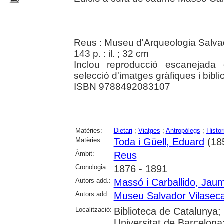
Reus : Museu d'Arqueologia Salva
143 p. : il. ; 32 cm
Inclou reproducció escanejada d
selecció d'imatges gràfiques i biblio
ISBN 9788492083107
Matèries:
Dietari
;
Viatges
;
Antropòlegs
;
Histor
Matèries:
Toda i Güell, Eduard
(18
Àmbit:
Reus
Cronologia:
1876 - 1891
Autors add.:
Massó i Carballido, Jau
Autors add.:
Museu Salvador Vilasec
Localització:
Biblioteca de Catalunya;
Universitat de Barcelona; 