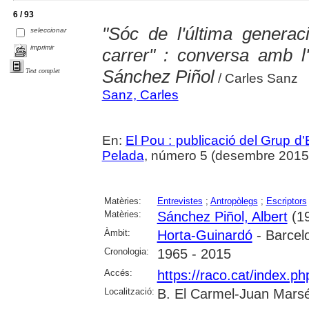
6 / 93
"Sóc de l'última genera
seleccionar
imprimir
carrer" : conversa amb l'
Sánchez Piñol
Text complet
/ Carles Sanz
Sanz, Carles
En:
El Pou : publicació del Grup d'
Pelada
, número 5 (desembre 2015), p
Matèries:
Entrevistes
;
Antropòlegs
;
Escriptors
Matèries:
Sánchez Piñol, Albert
(19
Àmbit:
Horta-Guinardó
- Barcel
Cronologia:
1965 - 2015
Accés:
https://raco.cat/index.p
Localització:
B. El Carmel-Juan Marsé