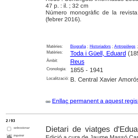
47 p. : il. ; 32 cm
Número monogràfic de la revist
(febrer 2016).
Matèries:
Biografia
;
Historiadors
;
Antropòlegs
Matèries:
Toda i Güell, Eduard
(18
Àmbit:
Reus
Cronologia:
1855 - 1941
Localització:
B. Central Xavier Amoró
Enllaç permanent a aquest regis
2 / 93
Dietari de viatges d'Edu
seleccionar
imprimir
Edició a cura de Jaume Massó Car