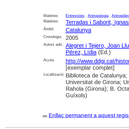
Matèries:
Entrevistes
;
Antropologia
;
Antropòle
Matèries:
Terradas i Saborit, Ignas
Àmbit:
Catalunya
Cronologia:
2005
Autors add.:
Alegret i Tejero, Joan Llu
Pérez, Lídia
(Ed.)
Accés:
http://www.ddgi.cat/histo
[exemplar complet]
Localització:
Biblioteca de Catalunya;
Universitat de Girona; U
Rahola (Girona); B. Octav
Guíxols)
Enllaç permanent a aquest regis