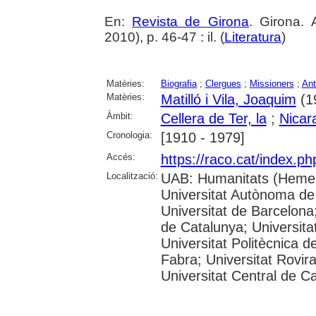
En:
Revista de Girona
. Girona.
2010), p. 46-47 : il. (
Literatura
)
Matèries:
Biografia
;
Clergues
;
Missioners
;
Ant
Matèries:
Matilló i Vila, Joaquim
(1
Àmbit:
Cellera de Ter, la
;
Nicar
Cronologia:
[1910 - 1979]
Accés:
https://raco.cat/index.p
Localització:
UAB: Humanitats (Hemer
Universitat Autònoma de
Universitat de Barcelona;
de Catalunya; Universitat
Universitat Politècnica 
Fabra; Universitat Rovira 
Universitat Central de C