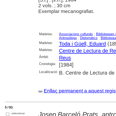
2 vols. ; 30 cm
Exemplar mecanografiat.
Matèries:
Associacions culturals
;
Biblioteques 
Antropòlegs
;
Diplomàtics
;
Bibliotequ
Matèries:
Toda i Güell, Eduard
(18
Matèries:
Centre de Lectura de R
Àmbit:
Reus
Cronologia:
[1984]
Localització:
B. Centre de Lectura de
Enllaç permanent a aquest regis
5 / 93
Josep Barceló Prats, antr
seleccionar