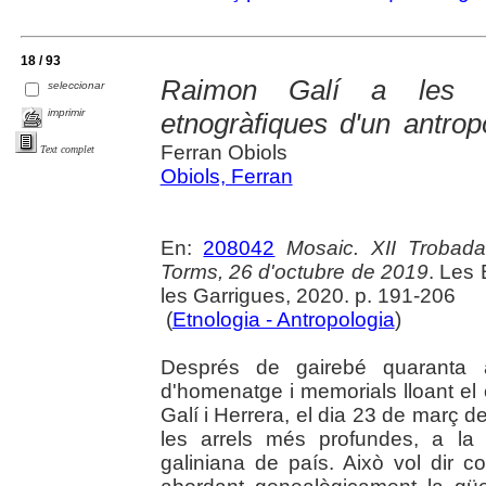
18 / 93
Raimon Galí a les Ga
seleccionar
imprimir
etnogràfiques d'un antrop
Ferran Obiols
Text complet
Obiols, Ferran
En:
208042
Mosaic. XII Trobada
Torms, 26 d'octubre de 2019
. Les
les Garrigues, 2020. p. 191-206
(
Etnologia - Antropologia
)
Després de gairebé quaranta a
d'homenatge i memorials lloant el
Galí i Herrera, el dia 23 de març 
les arrels més profundes, a la
galiniana de país. Això vol dir 