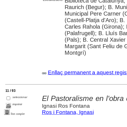
Biblioteca de Catalunya;
Raurich (Begur); B. Muni
Municipal Pere Carner (
(Castell-Platja d'Aro); B
Carles Rahola (Girona); 
(Palafrugell); B. Lluís B
(Pals); B. Central Xavie
Margarit (Sant Feliu de G
Montgrí)
Enllaç permanent a aquest regis
11 / 93
El Pastoralisme en l'obra
seleccionar
imprimir
Ignasi Ros Fontana
Ros i Fontana, Ignasi
Text complet