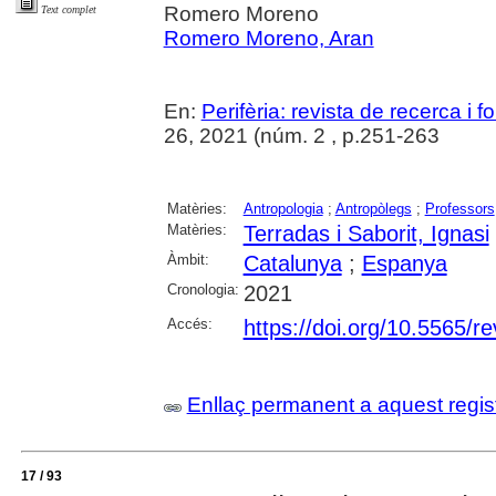
Romero Moreno
Text complet
Romero Moreno, Aran
En:
Perifèria: revista de recerca i 
26, 2021 (núm. 2 , p.251-263
Matèries:
Antropologia
;
Antropòlegs
;
Professors
Matèries:
Terradas i Saborit, Ignasi
Àmbit:
Catalunya
;
Espanya
Cronologia:
2021
Accés:
https://doi.org/10.5565/re
Enllaç permanent a aquest regis
17 / 93