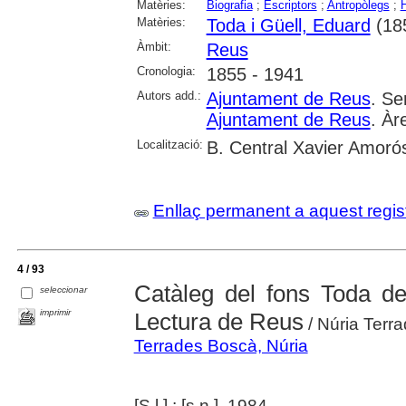
Matèries:
Biografia
;
Escriptors
;
Antropòlegs
;
H
Matèries:
Toda i Güell, Eduard
(18
Àmbit:
Reus
Cronologia:
1855 - 1941
Autors add.:
Ajuntament de Reus
. Se
Ajuntament de Reus
. Àr
Localització:
B. Central Xavier Amoró
Enllaç permanent a aquest regis
4 / 93
Catàleg del fons Toda de
seleccionar
imprimir
Lectura de Reus
/ Núria Terr
Terrades Boscà, Núria
[S.l.] : [s.n.], 1984