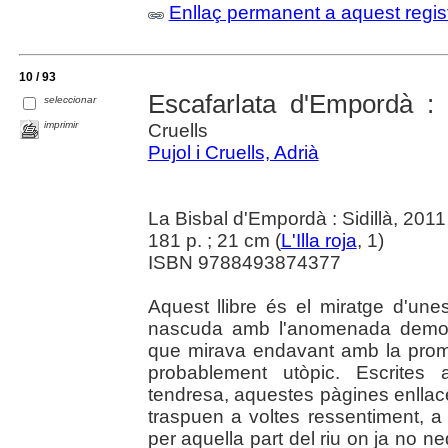
Enllaç permanent a aquest regis
10 / 93
Escafarlata d'Empordà : 
seleccionar
imprimir
Cruells
Pujol i Cruells, Adrià
La Bisbal d'Empordà : Sidillà, 2011
181 p. ; 21 cm (
L'Illa roja
, 1)
ISBN 9788493874377
Aquest llibre és el miratge d'une
nascuda amb l'anomenada democr
que mirava endavant amb la prom
probablement utòpic. Escrites am
tendresa, aquestes pàgines enllacen
traspuen a voltes ressentiment, a v
per aquella part del riu on ja no 