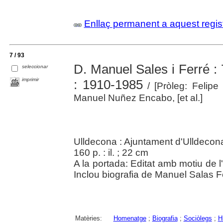
Enllaç permanent a aquest regis
7 / 93
D. Manuel Sales i Ferré : 
seleccionar
imprimir
: 1910-1985
/ [Pròleg: Felipe 
Manuel Nuñez Encabo, [et al.]
Ulldecona : Ajuntament d'Ulldecon
160 p. : il. ; 22 cm
A la portada: Editat amb motiu de 
Inclou biografia de Manuel Salas Fe
Matèries:
Homenatge
;
Biografia
;
Sociòlegs
;
H