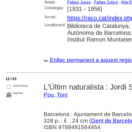
Àmbit:
Pallars Jussà
;
Pallars Sobirà
;
Alta R
Cronologia:
[1931 - 1956]
Accés:
https://raco.cat/index.ph
Localització:
Biblioteca de Catalunya; 
Autònoma de Barcelona; U
Institut Ramon Muntaner;
Enllaç permanent a aquest regis
12 / 93
L'Últim naturalista : Jordi 
seleccionar
imprimir
Pou, Toni
Barcelona : Ajuntament de Barcelon
328 p. : il. ; 24 cm (
Gent de Barcel
ISBN 9788491564454