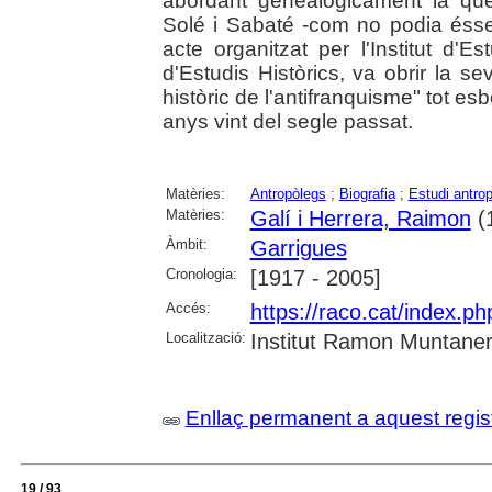
abordant genealògicament la qü
Solé i Sabaté -com no podia ésse
acte organitzat per l'Institut d'E
d'Estudis Històrics, va obrir la 
històric de l'antifranquisme" tot esb
anys vint del segle passat.
Matèries:
Antropòlegs
;
Biografia
;
Estudi antrop
Matèries:
Galí i Herrera, Raimon
(
Àmbit:
Garrigues
Cronologia:
[1917 - 2005]
Accés:
https://raco.cat/index.p
Localització:
Institut Ramon Muntaner;
Enllaç permanent a aquest regis
19 / 93