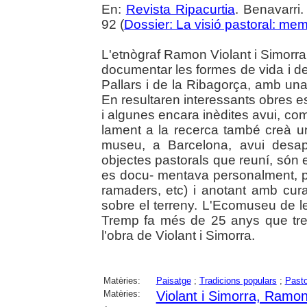
En:
Revista Ripacurtia
. Benavarri
92 (
Dossier: La visió pastoral: mem
L'etnògraf Ramon Violant i Simorra
documentar les formes de vida i de 
Pallars i de la Ribagorça, amb una
En resultaren interessants obres es
i algunes encara inèdites avui, com 
lament a la recerca també creà un
museu, a Barcelona, avui desapa
objectes pastorals que reuní, són 
es docu- mentava personalment, pa
ramaders, etc) i anotant amb cur
sobre el terreny. L'Ecomuseu de l
Tremp fa més de 25 anys que treb
l'obra de Violant i Simorra.
Matèries:
Paisatge
;
Tradicions populars
;
Pasto
Matèries:
Violant i Simorra, Ramo