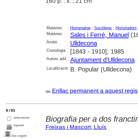
160 p. : il. ; 21 cm
Matèries:
Homenatge
;
Sociòlegs
;
Historiadors
Matèries:
Sales i Ferré, Manuel
(1
Àmbit:
Ulldecona
Cronologia:
[1843 - 1910]; 1985
Autors add.:
Ajuntament d'Ulldecona
Localització:
B. Popular (Ulldecona)
Enllaç permanent a aquest regis
9 / 93
Biografia per a dos francti
seleccionar
imprimir
Freixas i Mascort, Lluís
Text complet