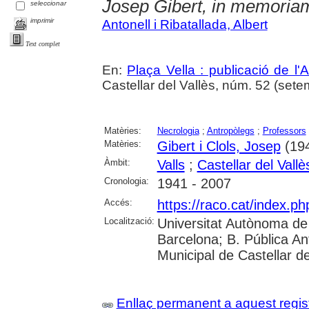
Josep Gibert, in memoria
seleccionar
imprimir
Antonell i Ribatallada, Albert
Text complet
En:
Plaça Vella : publicació de l'A
Castellar del Vallès, núm. 52 (setem
Matèries:
Necrologia
;
Antropòlegs
;
Professors
Matèries:
Gibert i Clols, Josep
(19
Àmbit:
Valls
;
Castellar del Vallè
Cronologia:
1941 - 2007
Accés:
https://raco.cat/index.ph
Localització:
Universitat Autònoma de 
Barcelona; B. Pública Anto
Municipal de Castellar de
Enllaç permanent a aquest regis