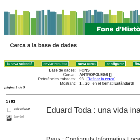
Cerca a la base de dades
Base de dades:
FONS
Cercar:
ANTROPOLEGS []
Referències trobades:
93
[
Refinar la cerca
]
Mostrant:
1 .. 20
en el format [
Estàndard
]
pàgina 1 de 5
1 / 93
Eduard Toda : una vida in
seleccionar
imprimir
Reus : Continguts Informatius Loca