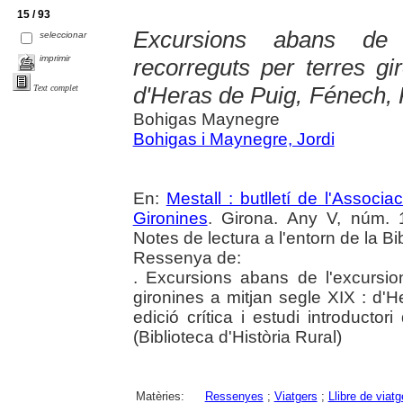
15 / 93
Excursions abans de 
seleccionar
imprimir
recorreguts per terres gi
d'Heras de Puig, Fénech, 
Text complet
Bohigas Maynegre
Bohigas i Maynegre, Jordi
En:
Mestall : butlletí de l'Associ
Gironines
. Girona. Any V, núm. 
Notes de lectura a l'entorn de la Bi
Ressenya de:
. Excursions abans de l'excursio
gironines a mitjan segle XIX : d'
edició crítica i estudi introduct
(Biblioteca d'Història Rural)
Matèries:
Ressenyes
;
Viatgers
;
Llibre de viat