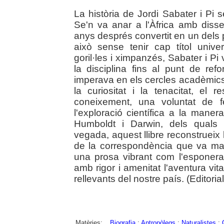
La història de Jordi Sabater i Pi 
Se'n va anar a l'Àfrica amb disse
anys després convertit en un dels 
això sense tenir cap títol univers
goril·les i ximpanzés, Sabater i Pi
la disciplina fins al punt de re
imperava en els cercles acadèmics
la curiositat i la tenacitat, el 
coneixement, una voluntat de f
l'exploració científica a la mane
Humboldt i Darwin, dels quals 
vegada, aquest llibre reconstrueix l
de la correspondència que va man
una prosa vibrant com l'esponera d
amb rigor i amenitat l'aventura vital
rellevants del nostre país. (Editorial
Matèries:
Biografia
;
Antropòlegs
;
Naturalistes
;