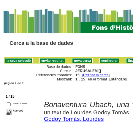
Cerca a la base de dades
Base de dades:
FONS
Cercar:
JERUSALEM []
Referències trobades:
15
[
Refinar la cerca
]
Mostrant:
1 .. 15
en el format [
Estàndard
]
pàgina 1 de 1
1 / 15
Bonaventura Ubach, una v
seleccionar
imprimir
un text de Lourdes Godoy Tomàs
Godoy Tomàs, Lourdes