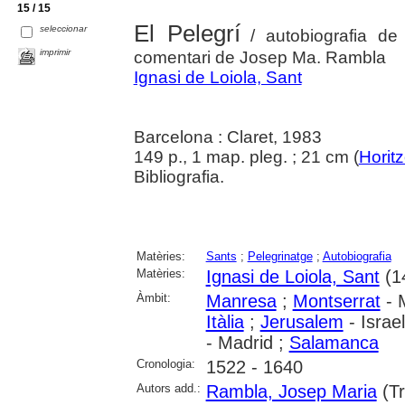
15 / 15
El Pelegrí
seleccionar
/ autobiografia de 
imprimir
comentari de Josep Ma. Rambla
Ignasi de Loiola, Sant
Barcelona : Claret, 1983
149 p., 1 map. pleg. ; 21 cm (
Horit
Bibliografia.
Matèries:
Sants
;
Pelegrinatge
;
Autobiografia
Matèries:
Ignasi de Loiola, Sant
(1
Àmbit:
Manresa
;
Montserrat
- 
Itàlia
;
Jerusalem
- Israe
- Madrid ;
Salamanca
Cronologia:
1522 - 1640
Autors add.:
Rambla, Josep Maria
(Tr