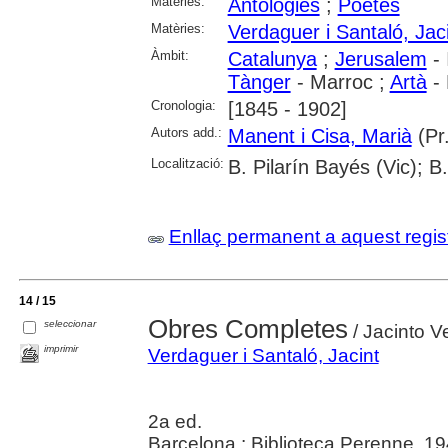
Matèries:
Antologies
;
Poetes
Matèries:
Verdaguer i Santaló, Jac
Àmbit:
Catalunya
;
Jerusalem
- 
Tànger
- Marroc ;
Artà
- 
Cronologia:
[1845 - 1902]
Autors add.:
Manent i Cisa, Marià
(Pr.
Localització:
B. Pilarín Bayés (Vic); B
Enllaç permanent a aquest regis
14 / 15
Obres Completes
seleccionar
/ Jacinto V
imprimir
Verdaguer i Santaló, Jacint
2a ed.
Barcelona : Biblioteca Perenne, 1