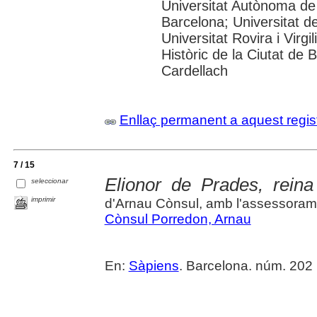
Universitat Autònoma de 
Barcelona; Universitat de
Universitat Rovira i Virgi
Històric de la Ciutat de
Cardellach
Enllaç permanent a aquest regis
7 / 15
Elionor de Prades, rein
seleccionar
imprimir
d'Arnau Cònsul, amb l'assessorame
Cònsul Porredon, Arnau
En:
Sàpiens
. Barcelona. núm. 202 (