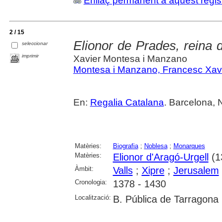
Enllaç permanent a aquest regis
2 / 15
Elionor de Prades, reina 
seleccionar
imprimir
Xavier Montesa i Manzano
Montesa i Manzano, Francesc Xav
En:
Regalia Catalana
. Barcelona, 
Matèries:
Biografia
;
Noblesa
;
Monarques
Matèries:
Elionor d'Aragó-Urgell
(1
Àmbit:
Valls
;
Xipre
;
Jerusalem
Cronologia:
1378 - 1430
Localització:
B. Pública de Tarragona