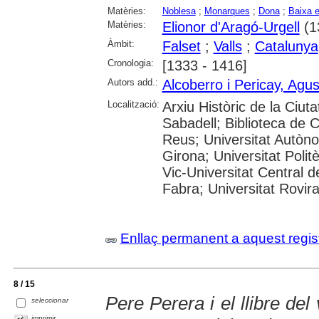
Matèries:
Noblesa
;
Monarques
;
Dona
;
Baixa e
Matèries:
Elionor d'Aragó-Urgell
(1
Àmbit:
Falset
;
Valls
;
Catalunya
Cronologia:
[1333 - 1416]
Autors add.:
Alcoberro i Pericay, Agus
Localització:
Arxiu Històric de la Ciut
Sabadell; Biblioteca de 
Reus; Universitat Autòno
Girona; Universitat Polit
Vic-Universitat Central 
Fabra; Universitat Rovira
Enllaç permanent a aquest regis
8 / 15
Pere Perera i el llibre del
seleccionar
imprimir