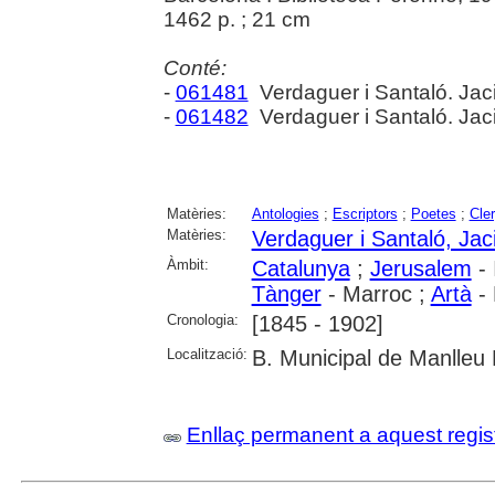
1462 p. ; 21 cm
Conté:
-
061481
Verdaguer i Santaló. Jac
-
061482
Verdaguer i Santaló. Jac
Matèries:
Antologies
;
Escriptors
;
Poetes
;
Cle
Matèries:
Verdaguer i Santaló, Jac
Àmbit:
Catalunya
;
Jerusalem
- 
Tànger
- Marroc ;
Artà
- 
Cronologia:
[1845 - 1902]
Localització:
B. Municipal de Manlleu 
Enllaç permanent a aquest regis