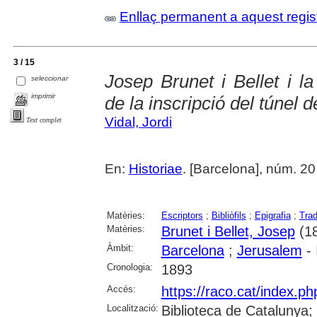
Enllaç permanent a aquest regis
3 / 15
Josep Brunet i Bellet i la
seleccionar
imprimir
de la inscripció del túnel d
Vidal, Jordi
Text complet
En:
Historiae
. [Barcelona], núm. 20
Matèries:
Escriptors
;
Bibliòfils
;
Epigrafia
;
Trad
Matèries:
Brunet i Bellet, Josep
(18
Àmbit:
Barcelona
;
Jerusalem
- 
Cronologia:
1893
Accés:
https://raco.cat/index.ph
Localització:
Biblioteca de Catalunya; 