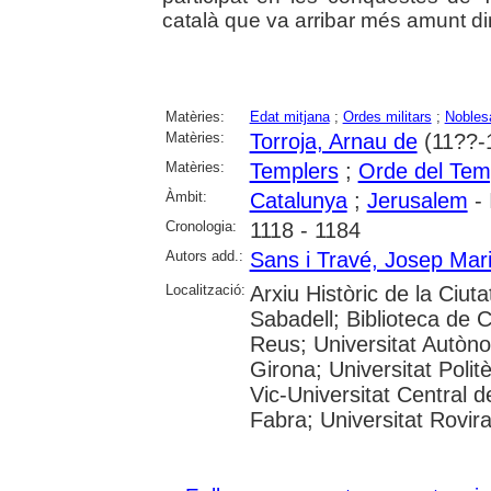
català que va arribar més amunt din
Matèries:
Edat mitjana
;
Ordes militars
;
Nobles
Matèries:
Torroja, Arnau de
(11??-
Matèries:
Templers
;
Orde del Tem
Àmbit:
Catalunya
;
Jerusalem
- 
Cronologia:
1118 - 1184
Autors add.:
Sans i Travé, Josep Mar
Localització:
Arxiu Històric de la Ciut
Sabadell; Biblioteca de 
Reus; Universitat Autòno
Girona; Universitat Polit
Vic-Universitat Central 
Fabra; Universitat Rovira i