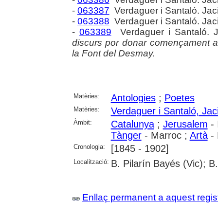
-
063387
Verdaguer i Santaló. Jac
-
063388
Verdaguer i Santaló. Jac
-
063389
Verdaguer i Santaló. J
discurs por donar començament a 
la Font del Desmay.
Matèries:
Antologies
;
Poetes
Matèries:
Verdaguer i Santaló, Jac
Àmbit:
Catalunya
;
Jerusalem
- 
Tànger
- Marroc ;
Artà
- 
Cronologia:
[1845 - 1902]
Localització:
B. Pilarín Bayés (Vic); B
Enllaç permanent a aquest regis