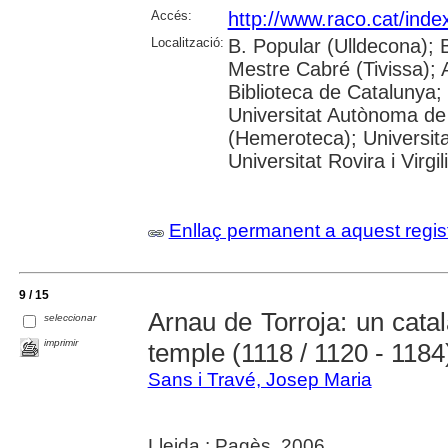
Accés:
http://www.raco.cat/ind
Localització:
B. Popular (Ulldecona); 
Mestre Cabré (Tivissa); A
Biblioteca de Catalunya;
Universitat Autònoma de
(Hemeroteca); Universit
Universitat Rovira i Virgil
Enllaç permanent a aquest regis
9 / 15
Arnau de Torroja: un catal
seleccionar
imprimir
temple (1118 / 1120 - 1184
Sans i Travé, Josep Maria
Lleida : Pagès, 2006