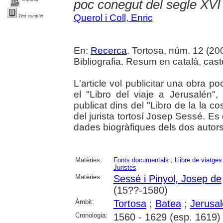
poc conegut del segle XVI
Querol i Coll, Enric
Text complet
En:
Recerca
. Tortosa, núm. 12 (200
Bibliografia. Resum en català, caste
L'article vol publicitar una obra p
el "Libro del viaje a Jerusalén
publicat dins del "Libro de la la 
del jurista tortosí Josep Sessé. Es
dades biogràfiques dels dos autors
Matèries:
Fonts documentals
;
Llibre de viatges
Juristes
Matèries:
Sessé i Pinyol, Josep de
(15??-1580)
Àmbit:
Tortosa
;
Batea
;
Jerusa
Cronologia:
1560 - 1629 (esp. 1619)