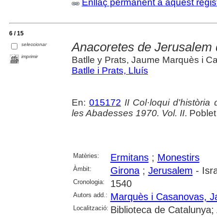
Enllaç permanent a aquest regis
6 / 15
Anacoretes de Jerusalem 
seleccionar
imprimir
Batlle y Prats, Jaume Marquès i 
Batlle i Prats, Lluís
En:
015172
II Col·loqui d'històr
les Abadesses 1970. Vol. II
. Poble
Matèries:
Ermitans
;
Monestirs
Àmbit:
Girona
;
Jerusalem
- Isr
Cronologia:
1540
Autors add.:
Marquès i Casanovas, 
Localització:
Biblioteca de Catalunya;