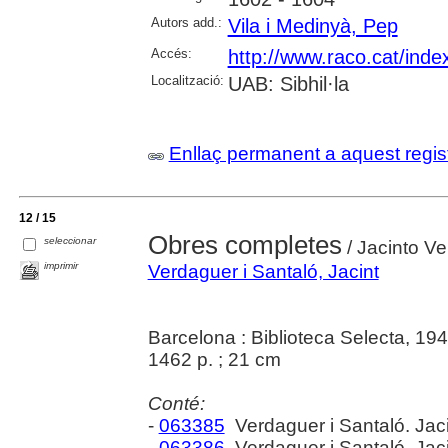
Autors add.:
Vila i Medinyà, Pep
Accés:
http://www.raco.cat/inde
Localització:
UAB: Sibhil·la
Enllaç permanent a aquest regis
12 / 15
Obres completes
seleccionar
/ Jacinto V
imprimir
Verdaguer i Santaló, Jacint
Barcelona : Biblioteca Selecta, 19
1462 p. ; 21 cm
Conté:
-
063385
Verdaguer i Santaló. Jac
-
063386
Verdaguer i Santaló. Jac