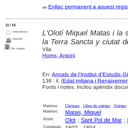
Enllaç permanent a aquest regis
11 / 15
L'Olotí Miquel Matas i la
seleccionar
imprimir
la Terra Sancta y ciutat 
Vila
Text complet
Homs, Antoni
En:
Annals de l'Institut d'Estudis G
136 : il. (
Edat mitjana i Renaixemen
Fonts i notes. Inclou apèndix docu
Matèries:
Clergues
;
Llibre de viatges
;
Viatges
Matèries:
Matas, Miquel
Àmbit:
Olot
;
Sant Pol de Mar
;
Cronologia:
1602 - 1604