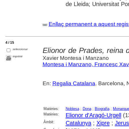
de Lleida; Universitat 
Enllaç permanent a aquest regis
4 / 15
Elionor de Prades, reina 
seleccionar
imprimir
Xavier Montesa i Manzano
Montesa i Manzano, Francesc Xav
En:
Regalia Catalana
. Barcelona, 
Matèries:
Noblesa
;
Dona
;
Biografia
;
Monarqu
Matèries:
Elionor d'Aragó-Urgell
(1
Àmbit:
Catalunya
;
Xipre
;
Jeru