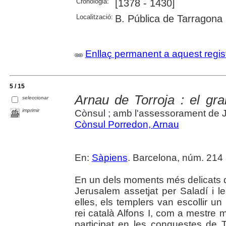
Cronologia:
[1378 - 1430]
Localització:
B. Pública de Tarragona
Enllaç permanent a aquest regis
5 / 15
Arnau de Torroja : el gr
seleccionar
imprimir
Cònsul ; amb l'assessorament de 
Cònsul Porredon, Arnau
En:
Sàpiens
. Barcelona, núm. 214 (
En un dels moments més delicats de
Jerusalem assetjat per Saladí i le
elles, els templers van escollir 
rei català Alfons I, com a mestre m
participat en les conquestes de T