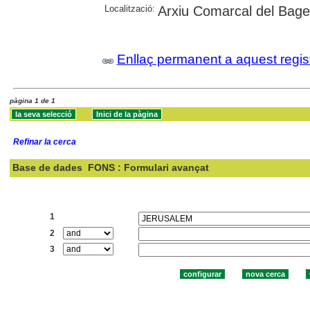
Localització:
Arxiu Comarcal del Bag
Enllaç permanent a aquest regis
pàgina 1 de 1
Refinar la cerca
Base de dades
FONS : Formulari avançat
Cercar:
1
2
3