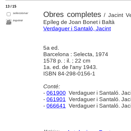
13 / 15
Obres completes
seleccionar
/ Jacint V
imprimir
Epíleg de Joan Bonet i Baltà
Verdaguer i Santaló, Jacint
5a ed.
Barcelona : Selecta, 1974
1578 p. : il. ; 22 cm
1a. ed. de l'any 1943.
ISBN 84-298-0156-1
Conté:
-
061900
Verdaguer i Santaló. Jac
-
061901
Verdaguer i Santaló. Jac
-
066641
Verdaguer i Santaló. Jac