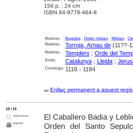
156 p. ; 24 cm
ISBN 84-9779-464-8
Matèries:
Biografia
;
Ordes militars
;
Militars
;
Cl
Matèries:
Torroja, Arnau de
(11??-1
Matèries:
Templers
;
Orde del Temp
Àmbit:
Catalunya
;
Lleida
;
Jerus
Cronologia:
1118 - 1184
Enllaç permanent a aquest regis
10 / 15
El Caballero Badia y Lebli
seleccionar
imprimir
Orden del Santo Sepulc