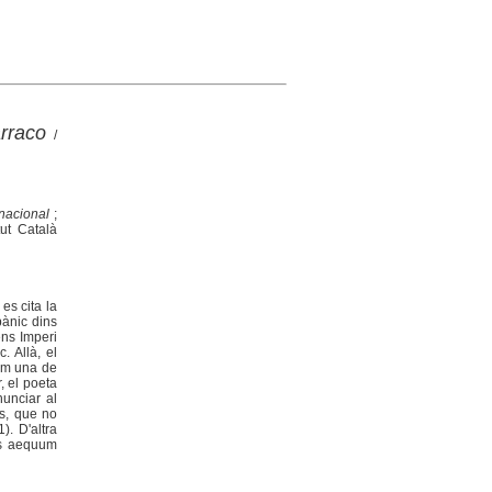
rraco
/
rnacional
;
tut Català
es cita la
pànic dins
ens Imperi
. Allà, el
bem una de
, el poeta
nunciar al
es, que no
). D'altra
us aequum