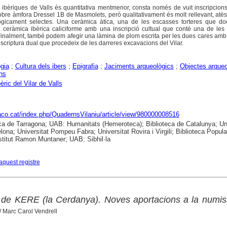
s ibèriques de Valls és quantitativa mentmenor, consta només de vuit inscripcions
 sobre àmfora Dressel 1B de Masmolets, però qualitativament és molt rellevant, atè
lògicament selectes. Una ceràmica àtica, una de les escasses torteres que d
a ceràmica ibèrica caliciforme amb una inscripció cultual que conté una de les
 Finalment, també podem afegir una làmina de plom escrita per les dues cares am
scriptura dual que procedeix de les darreres excavacions del Vilar.
gia
;
Cultura dels ibers
;
Epigrafia
;
Jaciments arqueològics
;
Objectes arqueo
ns
èric del Vilar de Valls
raco.cat/index.php/QuadernsVilaniu/article/view/980000008516
ca de Tarragona; UAB: Humanitats (Hemeroteca); Biblioteca de Catalunya; Uni
lona; Universitat Pompeu Fabra; Universitat Rovira i Virgili; Biblioteca Popula
nstitut Ramon Muntaner; UAB: Sibhil·la
aquest registre
 de KERE (la Cerdanya). Noves aportacions a la numis
/ Marc Carol Vendrell