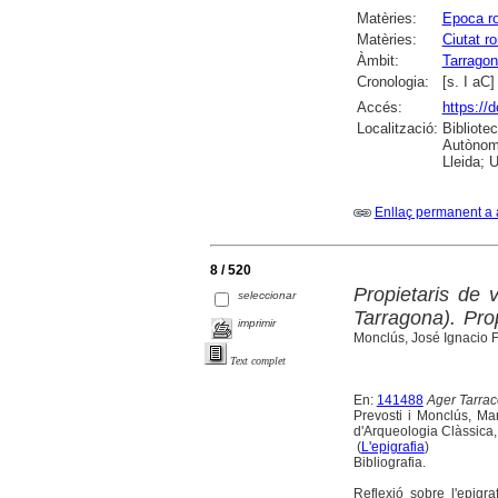
Matèries:
Epoca r
Matèries:
Ciutat r
Àmbit:
Tarrago
Cronologia:
[s. I aC]
Accés:
https://
Localització:
Bibliote
Autònoma
Lleida; U
Enllaç permanent a 
8 / 520
Propietaris de 
seleccionar
Tarragona). Pro
imprimir
Monclús, José Ignacio 
Text complet
En:
141488
Ager Tarraco
Prevosti i Monclús, Mart
d'Arqueologia Clàssica,
(
L'epigrafia
)
Bibliografia.
Reflexió sobre l'epigr