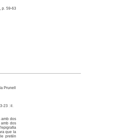
, p. 59-63
a Prunell
-23 : il.
ts amb dos
ia amb dos
'epigrafia
ara que la
cle pretén