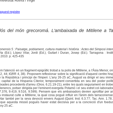
niversitat Rovira i Virgili
aquest registre
lós del món grecoromá. L'ambaixada de Mitilene a Ta
nensis 5 : Paisatge, poblament, cultura material i història : Actes del Simposi inte
a (Ed.); López Vilar, Jordi (Ed.); Guitart i Duran, Josep (Ed.). Tarragona : Insti
 2010. p. 425-435
m l'atenció en un fragment epigràfic trobat a la polis de Mitilene, a l'Àsia Menor, on 
I 2, 44; IGRR 4, 38). Proposem reflexionar sobre la significació d'aquest centre his
 la República i principi de l'Imperi. L'any 26-25 aC, August va dirigir el seu imm
 capital de la Hispania Citerior, temporalment convertida en seu del poder polític
ixades procedents d'arreu (Oros. 6.21.19-21), entre les quals segurament en tro
lenencs, potser dirigida per l'eminent evergeta Potamó i el seu estret col·laborador
 7.376, 9.419, 9.516, 9.599). Pensem que els ambaixadors devien aprofitar per a
 instaurat culte a Mitilene, la qual cosa pogué influir en l'ànim dels tarraconens
rtar també per la seva devoció envers August (Quint. Inst. 6.3.77; Tac. Ann. 1.78.1
 que aquesta missió pogués haver estat decisiva per a la concreció d'un foed
any 25 aC.