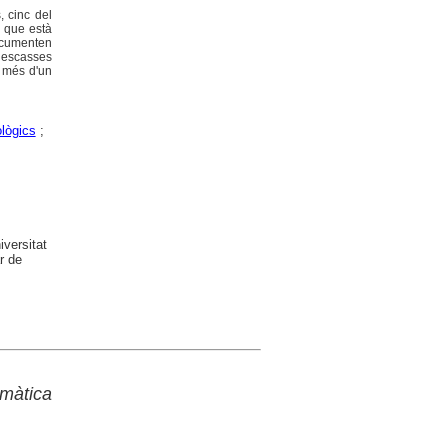
, cinc del
s que està
ocumenten
 escasses
b més d'un
lògics
;
versitat
r de
màtica