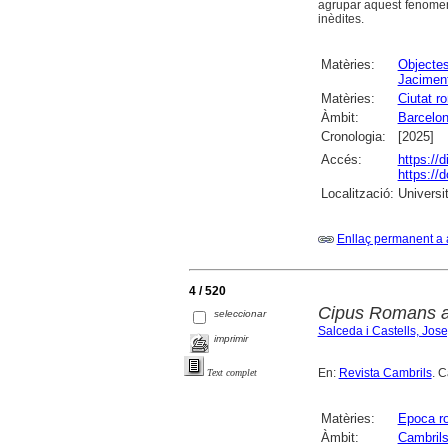
agrupar aquest fenomen
inèdites.
Matèries:
Objectes
Jaciment
Matèries:
Ciutat r
Àmbit:
Barcelo
Cronologia:
[2025]
Accés:
https://
https://
Localització:
Universit
Enllaç permanent a 
4 / 520
Cipus Romans a 
seleccionar
Salceda i Castells, Jos
imprimir
En:
Revista Cambrils
. 
Text complet
Matèries:
Epoca r
Àmbit:
Cambril