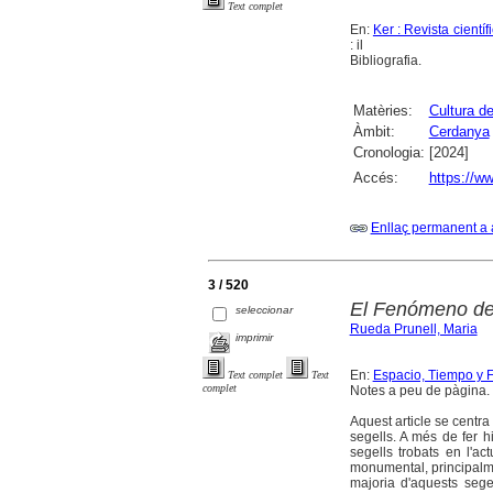
Text complet
En:
Ker : Revista cient
: il
Bibliografia.
Matèries:
Cultura de
Àmbit:
Cerdanya
Cronologia:
[2024]
Accés:
https://ww
Enllaç permanent a 
3 / 520
El Fenómeno del
seleccionar
Rueda Prunell, Maria
imprimir
En:
Espacio, Tiempo y Fo
Text complet
Text
complet
Notes a peu de pàgina. 
Aquest article se centra
segells. A més de fer 
segells trobats en l'ac
monumental, principalmen
majoria d'aquests sege