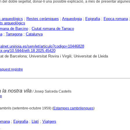
 del doble segellat, donar-li una possible explicació, a més de presentar algun
 arqueològics
;
Restes ceràmiques
;
Arqueologia
;
Epigrafia
;
Epoca romana
s arqueològics
omana de Barcino
;
Ciutat romana de Tarraco
na
;
Tarragona
;
Catalunya
dialnet.unirioja.es/servlet/articulo?codigo=10446828
doi.org/10.5944/etfi.18.2025.45420
at de Barcelona; Universitat Rovira i Virgili; Universitat de Lleida
aquest registre
la nostra vila
/ Josep Salceda Castells
ep
Cambrils (setembre-octubre 1959) (
Estampes cambrilenques
)
omana
;
Epigrafia
;
Llatí
;
Viatgers
s