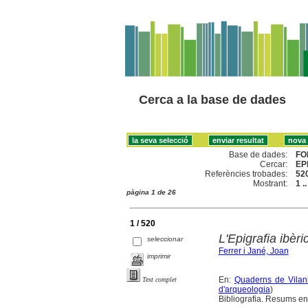
Cerca a la base de dades
Base de dades:
FO
Cercar:
EP
Referències trobades:
52
Mostrant:
1 .
pàgina 1 de 26
1 / 520
L'Epigrafia ibèri
seleccionar
Ferrer i Jané, Joan
imprimir
En:
Quaderns de Vilani
Text complet
d'arqueologia
)
Bibliografia. Resums en 