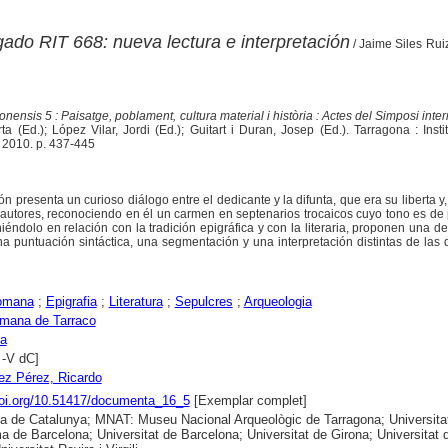
ogado RIT 668: nueva lectura e interpretación
/ Jaime Siles Rui
nensis 5 : Paisatge, poblament, cultura material i història : Actes del Simposi inte
a (Ed.); López Vilar, Jordi (Ed.); Guitart i Duran, Josep (Ed.). Tarragona : Insti
 2010. p. 437-445
ón presenta un curioso diálogo entre el dedicante y la difunta, que era su liberta y
 autores, reconociendo en él un carmen en septenarios trocaicos cuyo tono es de
niéndolo en relación con la tradición epigráfica y con la literaria, proponen una de
na puntuación sintáctica, una segmentación y una interpretación distintas de las d
omana
;
Epigrafia
;
Literatura
;
Sepulcres
;
Arqueologia
omana de Tarraco
na
 -V dC]
ez Pérez, Ricardo
doi.org/10.51417/documenta_16_5
[Exemplar complet]
ca de Catalunya; MNAT: Museu Nacional Arqueològic de Tarragona; Universita
 de Barcelona; Universitat de Barcelona; Universitat de Girona; Universitat 