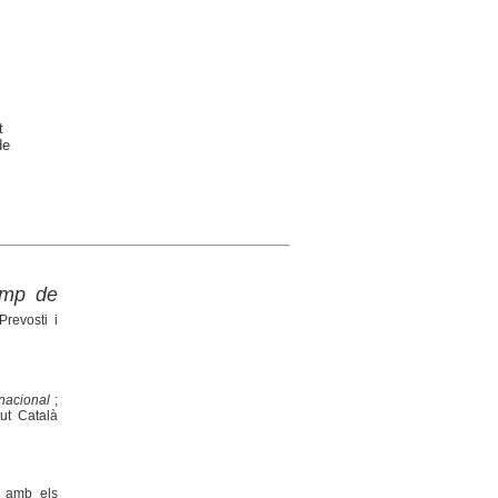
t
de
Camp de
Prevosti i
rnacional
;
tut Català
ó amb els