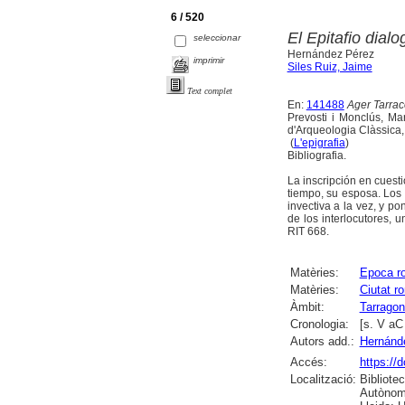
6 / 520
El Epitafio dial
seleccionar
Hernández Pérez
imprimir
Siles Ruiz, Jaime
Text complet
En:
141488
Ager Tarraco
Prevosti i Monclús, Mart
d'Arqueologia Clàssica,
(
L'epigrafia
)
Bibliografia.
La inscripción en cuesti
tiempo, su esposa. Los
invectiva a la vez, y po
de los interlocutores, u
RIT 668.
Matèries:
Epoca r
Matèries:
Ciutat r
Àmbit:
Tarrago
Cronologia:
[s. V aC
Autors add.:
Hernánd
Accés:
https://
Localització:
Bibliote
Autònoma