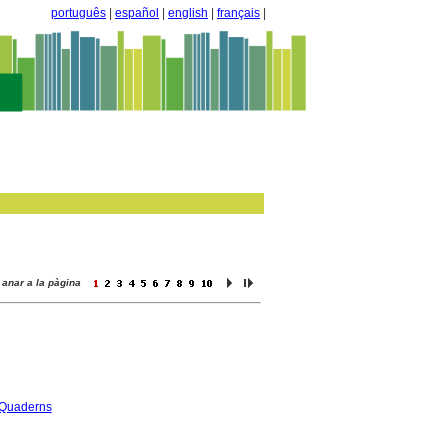
português
|
español
|
english
|
français
|
anar a la pàgina
Quaderns