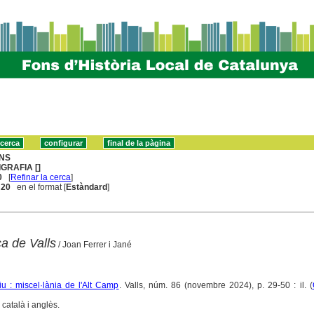
NS
IGRAFIA []
0
[
Refinar la cerca
]
. 20
en el format [
Estàndard
]
ca de Valls
/ Joan Ferrer i Jané
u : miscel·lània de l'Alt Camp
. Valls, núm. 86 (novembre 2024), p. 29-50 : il. (
català i anglès.