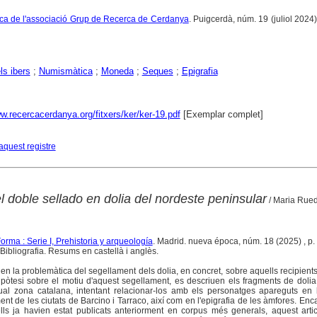
ífica de l'associació Grup de Recerca de Cerdanya
. Puigcerdà, núm. 19 (juliol 2024)
ls ibers
;
Numismàtica
;
Moneda
;
Seques
;
Epigrafia
w.recercacerdanya.org/fitxers/ker/ker-19.pdf
[Exemplar complet]
aquest registre
 doble sellado en dolia del nordeste peninsular
/ Maria Rued
rma : Serie I, Prehistoria y arqueología
. Madrid. nueva época, núm. 18 (2025) , p. 3
Bibliografia. Resums en castellà i anglès.
 en la problemàtica del segellament dels dolia, en concret, sobre aquells recipien
hipòtesi sobre el motiu d'aquest segellament, es descriuen els fragments de dol
tual zona catalana, intentant relacionar-los amb els personatges apareguts en l
t de les ciutats de Barcino i Tarraco, així com en l'epigrafia de les àmfores. Enc
lls ja havien estat publicats anteriorment en corpus més generals, aquest arti