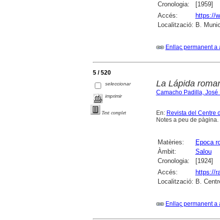
Cronologia:
[1959]
Accés:
https://
Localització:
B. Munic
Enllaç permanent a 
5 / 520
La Lápida roma
seleccionar
Camacho Padilla, José 
imprimir
En:
Revista del Centre 
Text complet
Notes a peu de pàgina.
Matèries:
Epoca r
Àmbit:
Salou
Cronologia:
[1924]
Accés:
https://
Localització:
B. Centr
Enllaç permanent a 