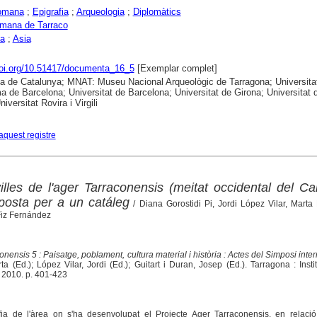
omana
;
Epigrafia
;
Arqueologia
;
Diplomàtics
omana de Tarraco
na
;
Asia
doi.org/10.51417/documenta_16_5
[Exemplar complet]
ca de Catalunya; MNAT: Museu Nacional Arqueològic de Tarragona; Universita
 de Barcelona; Universitat de Barcelona; Universitat de Girona; Universitat 
niversitat Rovira i Virgili
aquest registre
villes de l'ager Tarraconensis (meitat occidental del 
posta per a un catáleg
/ Diana Gorostidi Pi, Jordi López Vilar, Marta 
Fiz Fernández
nensis 5 : Paisatge, poblament, cultura material i història : Actes del Simposi inte
a (Ed.); López Vilar, Jordi (Ed.); Guitart i Duran, Josep (Ed.). Tarragona : Insti
 2010. p. 401-423
afia de l'àrea on s'ha desenvolupat el Projecte Ager Tarraconensis, en relaci