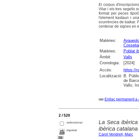
El corpus d'inscripcion
Vilar i els tres segells
format per peces tipo
l'element kastaun i un
ocurrències de baikar.
centenar de signes en e
Matèries:
Arqueolo
Cosseta
Matèries:
Poblat ib
Àmbit:
Valls
Cronologia:
[2024]
Accés:
https://
Localització:
B. Públi
de Barce
Valls; I
Enllaç permanent a 
2 / 520
La Seca ibèrica
seleccionar
ibèrica catalana
imprimir
Carol Vendrell, Marc