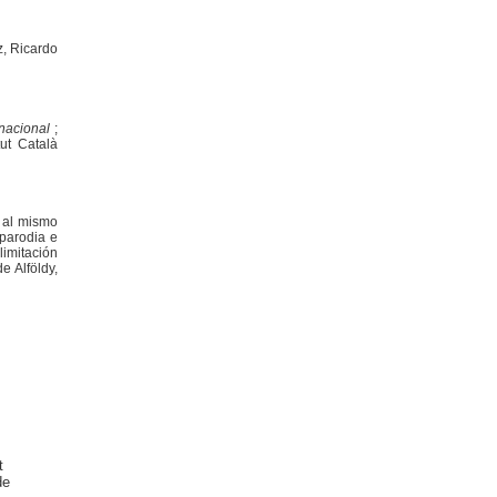
z, Ricardo
rnacional
;
tut Català
, al mismo
 parodia e
limitación
e Alföldy,
t
de