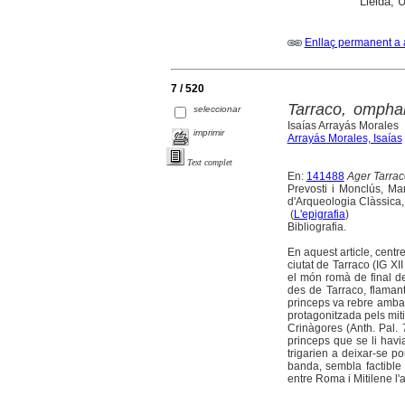
Lleida; U
Enllaç permanent a 
7 / 520
Tarraco, ompha
seleccionar
Isaías Arrayás Morales
imprimir
Arrayás Morales, Isaías
Text complet
En:
141488
Ager Tarraco
Prevosti i Monclús, Mart
d'Arqueologia Clàssica,
(
L'epigrafia
)
Bibliografia.
En aquest article, centre
ciutat de Tarraco (IG XI
el món romà de final de
des de Tarraco, flamant
princeps va rebre amba
protagonitzada pels miti
Crinàgores (Anth. Pal.
princeps que se li havia
trigarien a deixar-se po
banda, sembla factible
entre Roma i Mitilene l'