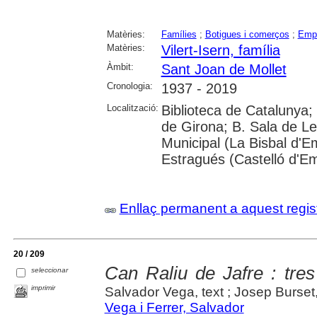
Matèries:
Famílies
;
Botigues i comerços
;
Empr
Matèries:
Vilert-Isern, família
Àmbit:
Sant Joan de Mollet
Cronologia:
1937 - 2019
Localització:
Biblioteca de Catalunya; 
de Girona; B. Sala de Le
Municipal (La Bisbal d'
Estragués (Castelló d'E
Enllaç permanent a aquest regis
20 / 209
Can Raliu de Jafre : tre
seleccionar
imprimir
Salvador Vega, text ; Josep Burset,
Vega i Ferrer, Salvador