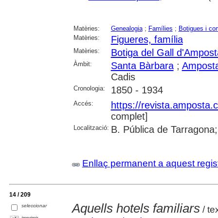
Matèries:
Genealogia
;
Famílies
;
Botigues i c
Matèries:
Figueres, família
Matèries:
Botiga del Gall d'Ampost
Àmbit:
Santa Bàrbara
;
Ampost
Cadis
Cronologia:
1850 - 1934
Accés:
https://revista.amposta.
complet]
Localització:
B. Pública de Tarragona;
Enllaç permanent a aquest regis
14 / 209
Aquells hotels familiars
seleccionar
/ te
imprimir