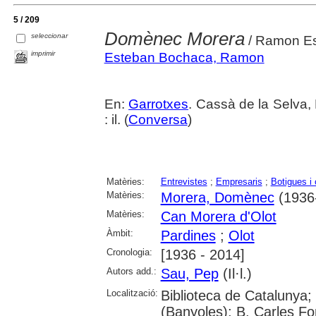
5 / 209
Domènec Morera
seleccionar
/ Ramon Est
imprimir
Esteban Bochaca, Ramon
En:
Garrotxes
. Cassà de la Selva,
: il. (
Conversa
)
Matèries:
Entrevistes
;
Empresaris
;
Botigues i
Matèries:
Morera, Domènec
(1936-
Matèries:
Can Morera d'Olot
Àmbit:
Pardines
;
Olot
Cronologia:
[1936 - 2014]
Autors add.:
Sau, Pep
(Il·l.)
Localització:
Biblioteca de Catalunya;
(Banyoles); B. Carles Fo