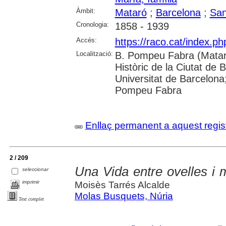
Àmbit:
Mataró
;
Barcelona
;
San
Cronologia:
1858 - 1939
Accés:
https://raco.cat/index.
Localització:
B. Pompeu Fabra (Mataró
Històric de la Ciutat de 
Universitat de Barcelona;
Pompeu Fabra
Enllaç permanent a aquest regis
2 / 209
Una Vida entre ovelles i
seleccionar
imprimir
Moisès Tarrés Alcalde
Molas Busquets, Núria
Text complet