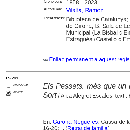
Cronologia:
1858 - 2023
Autors add.:
Vilalta, Ramon
Localització:
Biblioteca de Catalunya; 
de Girona; B. Sala de Le
Municipal (La Bisbal d'
Estragués (Castelló d'E
Enllaç permanent a aquest regis
16 / 209
Els Pessets, més que un h
seleccionar
imprimir
Sort
/ Alba Alegret Escales, text ; 
En:
Garona-Nogueres
. Cassà de la
16-20: il. (
Retrat de familia
)