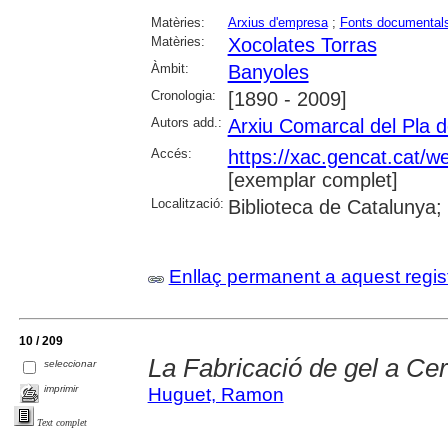
Matèries:
Arxius d'empresa
;
Fonts documental
Matèries:
Xocolates Torras
Àmbit:
Banyoles
Cronologia:
[1890 - 2009]
Autors add.:
Arxiu Comarcal del Pla d
Accés:
https://xac.gencat.cat/w
[exemplar complet]
Localització:
Biblioteca de Catalunya;
Enllaç permanent a aquest regis
10 / 209
La Fabricació de gel a Cer
seleccionar
imprimir
Huguet, Ramon
Text complet