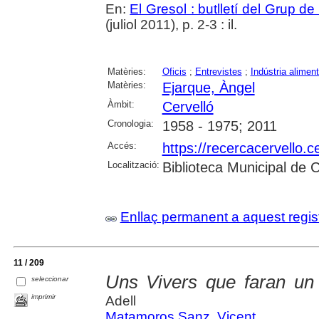
En:
El Gresol : butlletí del Grup d
(juliol 2011), p. 2-3 : il.
Matèries:
Oficis
;
Entrevistes
;
Indústria aliment
Matèries:
Ejarque, Àngel
Àmbit:
Cervelló
Cronologia:
1958 - 1975; 2011
Accés:
https://recercacervello.
Localització:
Biblioteca Municipal de C
Enllaç permanent a aquest regis
11 / 209
Uns Vivers que faran un
seleccionar
imprimir
Adell
Matamoros Sanz, Vicent