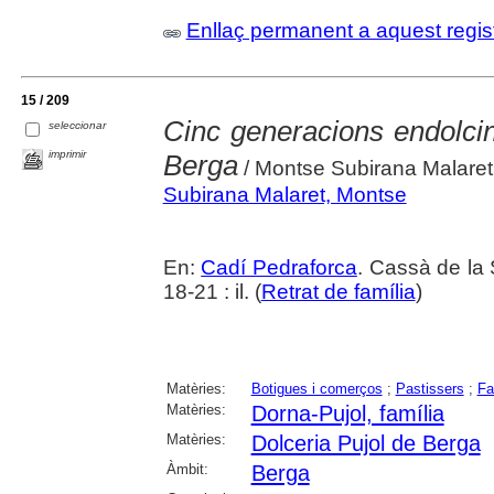
Enllaç permanent a aquest regis
15 / 209
Cinc generacions endolcin
seleccionar
imprimir
Berga
/ Montse Subirana Malaret, 
Subirana Malaret, Montse
En:
Cadí Pedraforca
. Cassà de la 
18-21 : il. (
Retrat de família
)
Matèries:
Botigues i comerços
;
Pastissers
;
Fa
Matèries:
Dorna-Pujol, família
Matèries:
Dolceria Pujol de Berga
Àmbit:
Berga