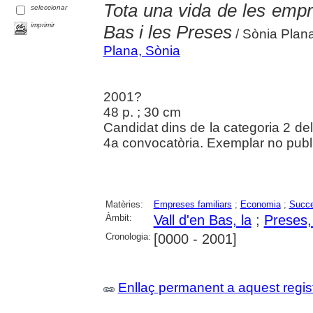
Tota una vida de les empre
seleccionar
imprimir
Bas i les Preses
/ Sònia Plan
Plana, Sònia
2001?
48 p. ; 30 cm
Candidat dins de la categoria 2 d
4a convocatòria. Exemplar no publi
Matèries:
Empreses familiars
;
Economia
;
Succe
Àmbit:
Vall d'en Bas, la
;
Preses,
Cronologia:
[0000 - 2001]
Enllaç permanent a aquest regis