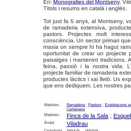
En:
Monografies del Montseny
. Vi
Títols i resums en català i anglès.
Tot just fa 5 anys, al Montseny, v
de ramaderia extensiva, producte
pastors. Projectes molt intere
consciència. Un sector primari qu
masia on sempre hi ha hagut ramade
oportunitat de crear un projecte 
paisatges i mantenint tradicions.
feina, passió i la nostra vida. 
projecte familiar de ramaderia ext
productes làctics i xai lletó. Us 
que ens dediquem. Les nostres pass
Matèries:
Ramaderia
;
Pastors
;
Explotacions ag
Certàmens
Matèries:
Finca de la Sala
;
Esquell
Àmbit:
Viladrau
Cronologia: