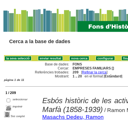
Cerca a la base de dades
Base de dades:
FONS
Cercar:
EMPRESES FAMILIARS []
Referències trobades:
209
[
Refinar la cerca
]
Mostrant:
1 .. 20
en el format [
Estàndard
]
pàgina 1 de 11
1 / 209
Esbós històric de les activ
seleccionar
imprimir
Marfà (1858-1939)
/ Ramon 
Masachs Dedeu, Ramon
Text complet