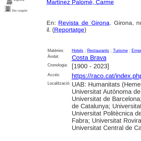
Martínez Palomé, Carme
Text complet
En:
Revista de Girona
. Girona, 
il. (
Reportatge
)
Matèries:
Hotels
;
Restaurants
;
Turisme
;
Empr
Àmbit:
Costa Brava
Cronologia:
[1900 - 2023]
Accés:
https://raco.cat/index.p
Localització:
UAB: Humanitats (Hemer
Universitat Autònoma de
Universitat de Barcelona;
de Catalunya; Universitat
Universitat Politècnica 
Fabra; Universitat Rovira 
Universitat Central de C