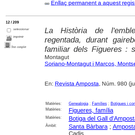
Enllaç permanent a aquest regis
12 / 209
La Història de l'emble
seleccionar
imprimir
regentada, durant gaire
familiar dels Figueres : 
Text complet
Montagut
Soriano-Montagut i Marcos, Montse
En:
Revista Amposta
, Núm. 980 (jun
Matèries:
Genealogia
;
Famílies
;
Botigues i c
Matèries:
Figueres, família
Matèries:
Botiga del Gall d'Ampost
Àmbit:
Santa Bàrbara
;
Ampost
Cadis