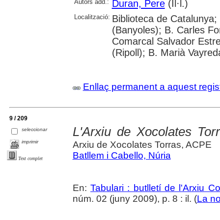
Autors add.:
Duran, Pere
(Il·l.)
Localització:
Biblioteca de Catalunya;
(Banyoles); B. Carles Fo
Comarcal Salvador Estre
(Ripoll); B. Marià Vayred
Enllaç permanent a aquest regis
9 / 209
L'Arxiu de Xocolates Tor
seleccionar
imprimir
Arxiu de Xocolates Torras, ACPE
Batllem i Cabello, Núria
Text complet
En:
Tabulari : butlletí de l'Arxiu 
núm. 02 (juny 2009), p. 8 : il. (
La no