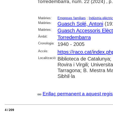
Torredembarra, núm. 22 (2024) , p. 3
Matèries:
Empreses familiars
;
Indústria elèctri
Matèries:
Guasch Solé, Antoni
(19
Matèries:
Guasch Accessoris Elèct
Àmbit:
Torredembarra
Cronologia:
1940 - 2005
Accés:
https://raco.cat/index.ph
Localització:
Biblioteca de Catalunya;
Rovira i Virgili; Univers
Tarragona; B. Mestra Ma
Sibhil·la
Enllaç permanent a aquest regis
4 / 209