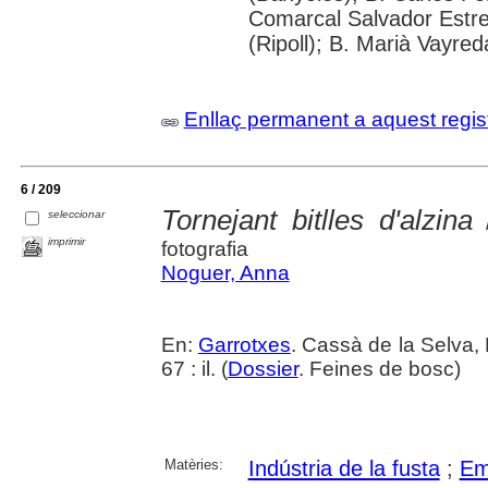
Comarcal Salvador Estre
(Ripoll); B. Marià Vayred
Enllaç permanent a aquest regis
6 / 209
Tornejant bitlles d'alzina
seleccionar
/
imprimir
fotografia
Noguer, Anna
En:
Garrotxes
. Cassà de la Selva,
67 : il. (
Dossier
. Feines de bosc)
Matèries:
Indústria de la fusta
;
Em