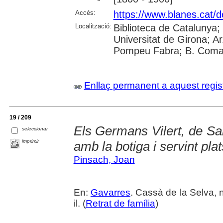
Accés:
https://www.blanes.cat/
Localització:
Biblioteca de Catalunya;
Universitat de Girona; Ar
Pompeu Fabra; B. Comar
Enllaç permanent a aquest regis
19 / 209
Els Germans Vilert, de San
seleccionar
imprimir
amb la botiga i servint plat
Pinsach, Joan
En:
Gavarres
. Cassà de la Selva, n
il. (
Retrat de família
)