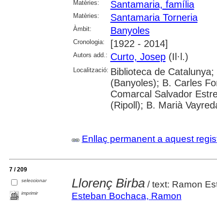
Matèries:
Santamaria, família
Matèries:
Santamaria Torneria
Àmbit:
Banyoles
Cronologia:
[1922 - 2014]
Autors add.:
Curto, Josep
(Il·l.)
Localització:
Biblioteca de Catalunya;
(Banyoles); B. Carles Fo
Comarcal Salvador Estre
(Ripoll); B. Marià Vayred
Enllaç permanent a aquest regis
7 / 209
Llorenç Birba
seleccionar
/ text: Ramon Est
imprimir
Esteban Bochaca, Ramon