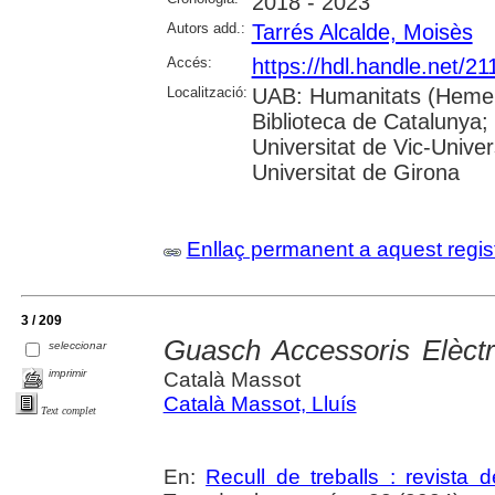
2018 - 2023
Autors add.:
Tarrés Alcalde, Moisès
Accés:
https://hdl.handle.net/2
Localització:
UAB: Humanitats (Hemero
Biblioteca de Catalunya;
Universitat de Vic-Univer
Universitat de Girona
Enllaç permanent a aquest regis
3 / 209
Guasch Accessoris Elèct
seleccionar
imprimir
Català Massot
Català Massot, Lluís
Text complet
En:
Recull de treballs : revista 