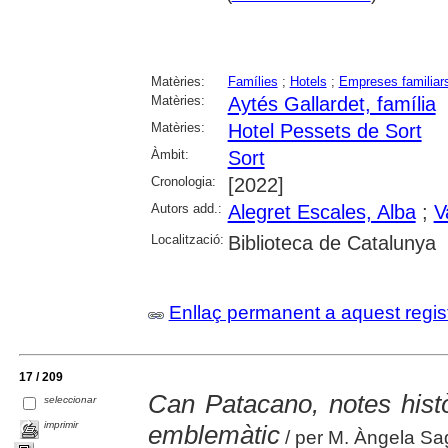
Matèries:
Famílies
;
Hotels
;
Empreses familiar
Matèries:
Aytés Gallardet, família
Matèries:
Hotel Pessets de Sort
Àmbit:
Sort
Cronologia:
[2022]
Autors add.:
Alegret Escales, Alba
;
V
Localització:
Biblioteca de Catalunya
Enllaç permanent a aquest regis
17 / 209
Can Patacano, notes hist
seleccionar
imprimir
emblemàtic
/ per M. Àngela Sa