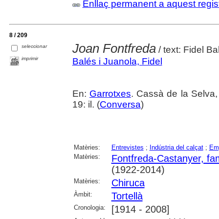
Enllaç permanent a aquest regis
8 / 209
Joan Fontfreda
seleccionar
/ text: Fidel B
imprimir
Balés i Juanola, Fidel
En:
Garrotxes
. Cassà de la Selva,
19: il. (
Conversa
)
Matèries:
Entrevistes
;
Indústria del calçat
;
Emp
Matèries:
Fontfreda-Castanyer, fam
(1922-2014)
Matèries:
Chiruca
Àmbit:
Tortellà
Cronologia:
[1914 - 2008]