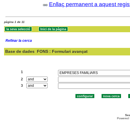
Enllaç permanent a aquest regis
pàgina 1 de 11
Refinar la cerca
Base de dades
FONS : Formulari avançat
Cercar:
1
2
3
Sea
Powered