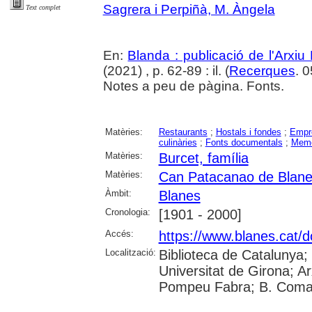
Sagrera i Perpiñà, M. Àngela
Text complet
En:
Blanda : publicació de l'Arxiu
(2021) , p. 62-89 : il. (
Recerques
. 
Notes a peu de pàgina. Fonts.
Matèries:
Restaurants
;
Hostals i fondes
;
Empre
culinàries
;
Fonts documentals
;
Memò
Matèries:
Burcet, família
Matèries:
Can Patacanao de Blan
Àmbit:
Blanes
Cronologia:
[1901 - 2000]
Accés:
https://www.blanes.cat/
Localització:
Biblioteca de Catalunya;
Universitat de Girona; Ar
Pompeu Fabra; B. Comar