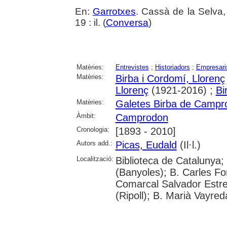
En:
Garrotxes
. Cassà de la Selva,
19 : il. (
Conversa
)
Matèries:
Entrevistes
;
Historiadors
;
Empresari
Matèries:
Birba i Cordomí, Llorenç
Llorenç
(1921-2016) ;
Bi
Matèries:
Galetes Birba de Campr
Àmbit:
Camprodon
Cronologia:
[1893 - 2010]
Autors add.:
Picas, Eudald
(Il·l.)
Localització:
Biblioteca de Catalunya;
(Banyoles); B. Carles Fo
Comarcal Salvador Estre
(Ripoll); B. Marià Vayred