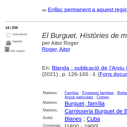
Enllaç permanent a aquest regis
18 / 209
El Burguet. Històries de m
seleccionar
imprimir
per Aitor Roger
Roger, Aitor
Text complet
En:
Blanda : publicació de l'Arxiu
(2021) , p. 126-165 : il. (
Fons docu
Matèries:
Famílies
;
Empreses familiars
;
Botig
Arxius particulars
;
Comerç
Matèries:
Burguet, família
Matèries:
Carnisseria Burguet de 
Àmbit:
Blanes
;
Cuba
Cronologia:
[1800 - 1900]