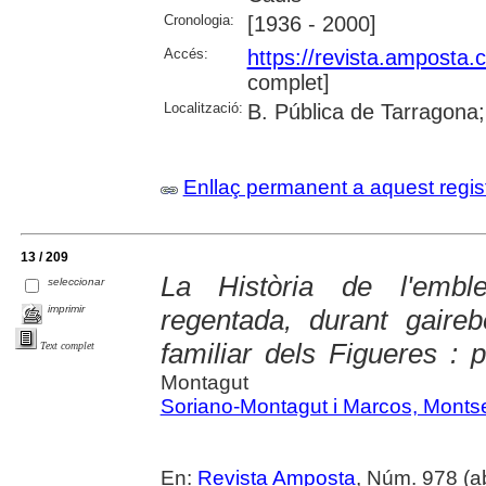
Cronologia:
[1936 - 2000]
Accés:
https://revista.amposta.
complet]
Localització:
B. Pública de Tarragona;
Enllaç permanent a aquest regis
13 / 209
La Història de l'emble
seleccionar
imprimir
regentada, durant gaire
familiar dels Figueres : 
Text complet
Montagut
Soriano-Montagut i Marcos, Montse
En:
Revista Amposta
, Núm. 978 (abr