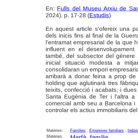
En:
Fulls del Museu Arxiu de Sa
2024), p. 17-28 (
Estudis
)
En aquest article s'ofereix una p
dels inicis fins al final de la Guerra
l'entramat empresarial de la que h
influent en el desenvolupament 
també, del subsector del gènere d
inicial situació modesta a mitj
consolidaran un empori empresarial
arribarà a donar feina a prop de
holding que aglutinarà tres fàbriq
teixits, confecció i acabats; i dues
Santa Eugènia de Ter i l'altra a
comercial amb seu a Barcelona i 
controlar els actius immobiliaris del
Matèries:
Famílies
;
Empreses familiars
;
Indúst
Matèries:
Marfà, família