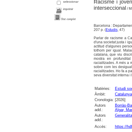
Racisme i joven
seleccionar
interseccional
/ Ma
imprimir
Text complet
Barcelona : Departament
207 p. (
Estudis
, 47)
Parlar de racisme a Ca
d'una societat justa i i
actitud d'algunes perso
tothom per igual. Mala
catalana, que viu disc
mostra en profunditat
racialitzades. A més a
sobre com les desigualt
racialitzades. Ho fa a pa
seva diversitat interna i
Matèries:
Estudi soc
Àmbit:
Catalunya
Cronologia:
[2026]
Autors
Borràs-Ba
add.:
Algar, Ma
Autors
Generalit
add.:
Accés:
https://h