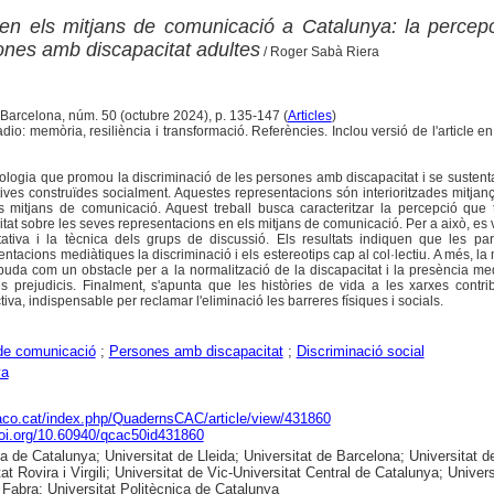
en els mitjans de comunicació a Catalunya: la percep
ones amb discapacitat adultes
/ Roger Sabà Riera
 Barcelona, núm. 50 (octubre 2024), p. 135-147 (
Articles
)
io: memòria, resiliència i transformació. Referències. Inclou versió de l'article en 
eologia que promou la discriminació de les persones amb discapacitat i se susten
tives construïdes socialment. Aquestes representacions són interioritzades mitjanç
els mitjans de comunicació. Aquest treball busca caracteritzar la percepció que
t sobre les seves representacions en els mitjans de comunicació. Per a això, es va
ativa i la tècnica dels grups de discussió. Els resultats indiquen que les par
entacions mediàtiques la discriminació i els estereotips cap al col·lectiu. A més, l
uda com un obstacle per a la normalització de la discapacitat i la presència me
ls prejudicis. Finalment, s'apunta que les històries de vida a les xarxes contr
iva, indispensable per reclamar l'eliminació les barreres físiques i socials.
de comunicació
;
Persones amb discapacitat
;
Discriminació social
ya
raco.cat/index.php/QuadernsCAC/article/view/431860
doi.org/10.60940/qcac50id431860
ca de Catalunya; Universitat de Lleida; Universitat de Barcelona; Universitat d
at Rovira i Virgili; Universitat de Vic-Universitat Central de Catalunya; Univers
abra; Universitat Politècnica de Catalunya