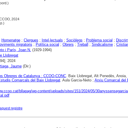
oord.)
: CCOO, 2024
p.)
;
Homenatge
;
Clergues
;
Intel·lectuals
;
Sociòlegs
;
Problema social
;
Discrim
oviments migratoris
;
Política social
;
Obrers
;
Treball
;
Sindicalisme
;
Cristi
to i París, Joan N.
(1929-1994)
e Llobregat
994]; 2024
rtiaga, Jaume
(Dir.)
ns Obreres de Catalunya : CCOO-CONC
. Baix Llobregat, Alt Penedès, Anoia, 
Estudis Comarcals del Baix Llobregat
. Aula Garcia-Nieto ;
Arxiu Comarcal del 
ww.ccoo.cat/bllapag/wp-content/uploads/sites/151/2024/05/30anyssensegarcia
tal.pdf
aquest registre