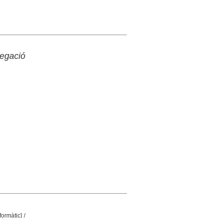
egació
nformàtic]
/