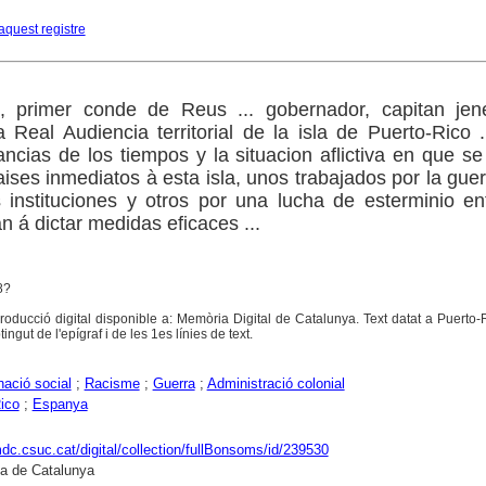
aquest registre
 primer conde de Reus ... gobernador, capitan jener
 Real Audiencia territorial de la isla de Puerto-Rico .
tancias de los tiempos y la situacion aflictiva en que se
aises inmediatos à esta isla, unos trabajados por la guerr
instituciones y otros por una lucha de esterminio en
n á dictar medidas eficaces ...
8?
oducció digital disponible a: Memòria Digital de Catalunya. Text datat a Puerto-
ingut de l'epígraf i de les 1es línies de text.
nació social
;
Racisme
;
Guerra
;
Administració colonial
ico
;
Espanya
mdc.csuc.cat/digital/collection/fullBonsoms/id/239530
ca de Catalunya