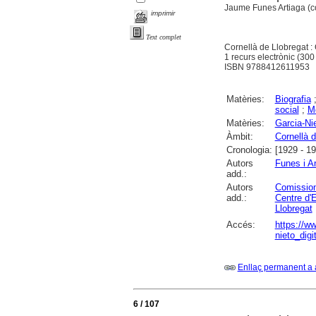
Jaume Funes Artiaga (c
imprimir
Text complet
Cornellà de Llobregat 
1 recurs electrònic (300 
ISBN 9788412611953
Matèries:
Biografia
social
;
M
Matèries:
Garcia-Nie
Àmbit:
Cornellà d
Cronologia:
[1929 - 1
Autors
Funes i A
add.:
Autors
Comissio
add.:
Centre d'
Llobregat
Accés:
https://w
nieto_digi
Enllaç permanent a 
6 / 107