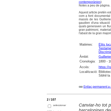
contemporànies
)
Notes a peu de pàgina.
Aquest article pretén est
com a font documental 
massís de les Guilleries
gaudien d'una situació 
quals generaven un flux 
gran patrimoni, material
l'abast de la gran majori
Matèries:
Elits loc
Testame
Discrimi
Àmbit:
Guillerie
Cronologia:
1800 - 1
Accés:
https://
Localització:
Bibliote
Sibhil·la
Enllaç permanent a 
2 / 107
Canviar-ho tot p
seleccionar
barcelonines de