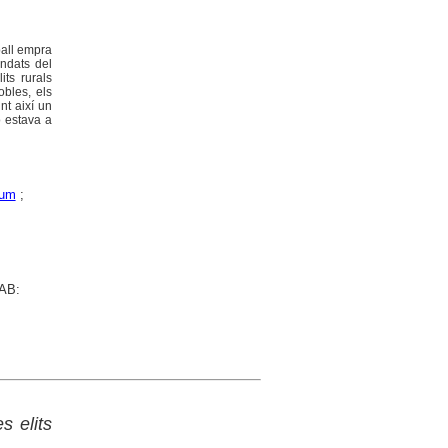
eball empra
endats del
its rurals
obles, els
nt així un
o estava a
um
;
UAB:
s elits