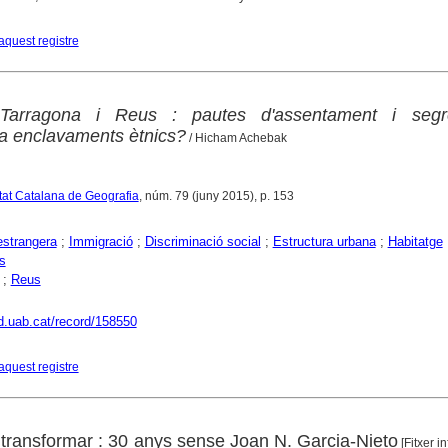
aquest registre
Tarragona i Reus : pautes d'assentament i segr
ha enclavaments ètnics?
/ Hicham Achebak
etat Catalana de Geografia
, núm. 79 (juny 2015), p. 153
estrangera
;
Immigració
;
Discriminació social
;
Estructura urbana
;
Habitatge
s
;
Reus
dd.uab.cat/record/158550
aquest registre
transformar : 30 anys sense Joan N. Garcia-Nieto
[Fitxer i