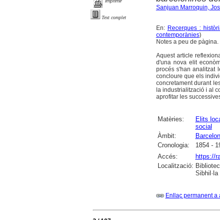
imprimir
Sanjuan Marroquin, Jos
Text complet
En:
Recerques : històr
contemporànies
)
Notes a peu de pàgina.
Aquest article reflexio
d'una nova elit econòm
procés s'han analitzat 
concloure que els indiv
concretament durant les 
la industrialització i a
aprofitar les successives
Matèries:
Elits loc
social
Àmbit:
Barcelo
Cronologia:
1854 - 1
Accés:
https://
Localització:
Bibliote
Sibhil·la
Enllaç permanent a 