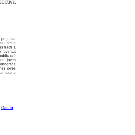
pectiva
projectar
rejudici o
s tracti a
a joventut
publicació
nes joves
monografia
ones joves
n compte la
;
García