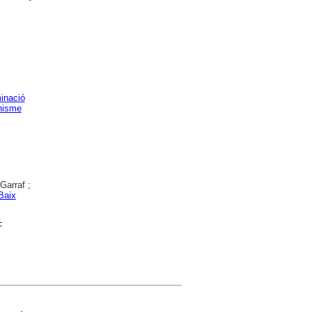
inació
anisme
Garraf ;
Baix
-