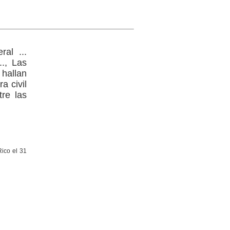
al ...
.., Las
 hallan
a civil
tre las
Rico el 31