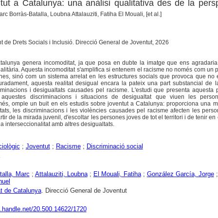
tut a Catalunya: una anàlisi qualitativa des de la pers
rc Borràs-Batalla, Loubna Attalauziti, Fatiha El Mouali, [et al.]
 de Drets Socials i Inclusió. Direcció General de Joventut, 2026
talunya genera incomoditat, ja que posa en dubte la imatge que ens agradaria 
gualitària. Aquesta incomoditat s'amplifica si entenem el racisme no només com un p
nes, sinó com un sistema arrelat en les estructures socials que provoca que no e
uradament, aquesta realitat desigual encara la pateix una part substancial de l
riminacions i desigualtats causades pel racisme. L'estudi que presenta aquesta 
 aquestes discriminacions i situacions de desigualtat que viuen les perso
 més, omple un buit en els estudis sobre joventut a Catalunya: proporciona una 
ats, les discriminacions i les violències causades pel racisme afecten les pers
rtir de la mirada juvenil, d'escoltar les persones joves de tot el territori i de tenir e
 la interseccionalitat amb altres desigualtats.
iològic
;
Joventut
;
Racisme
;
Discriminació social
talla, Marc
;
Attalauziti, Loubna
;
El Mouali, Fatiha
;
González García, Jorge
nuel
at de Catalunya
. Direcció General de Joventut
dl.handle.net/20.500.14622/1720