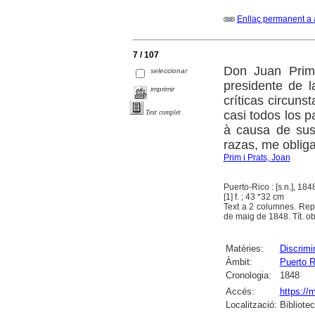
Enllaç permanent a 
7 / 107
Don Juan Prim,
seleccionar
presidente de la
imprimir
críticas circuns
casi todos los p
Text complet
à causa de sus 
razas, me obliga
Prim i Prats, Joan
Puerto-Rico : [s.n.], 184
[1] f. ; 43 *32 cm
Text a 2 columnes. Repr
de maig de 1848. Tít. obt
Matèries:
Discrimi
Àmbit:
Puerto R
Cronologia:
1848
Accés:
https://
Localització:
Bibliote