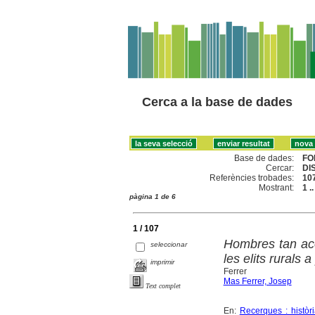
Cerca a la base de dades
Base de dades:
FO
Cercar:
DI
Referències trobades:
10
Mostrant:
1 .
pàgina 1 de 6
1 / 107
Hombres tan ac
seleccionar
les elits rurals 
imprimir
Ferrer
Mas Ferrer, Josep
Text complet
En:
Recerques : històr