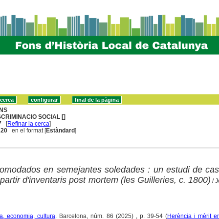
NS
SCRIMINACIO SOCIAL []
7
[
Refinar la cerca
]
. 20
en el format [
Estàndard
]
omodados en semejantes soledades : un estudi de cas
a partir d'inventaris post mortem (les Guilleries, c. 1800)
/ 
ia, economia, cultura
. Barcelona, núm. 86 (2025) , p. 39-54 (
Herència i mèrit en