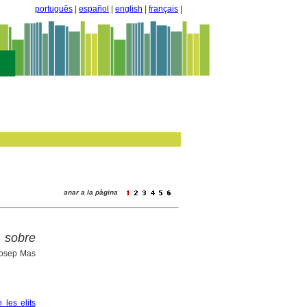
português
|
español
|
english
|
français
|
anar a la pàgina
 sobre
Josep Mas
 les elits