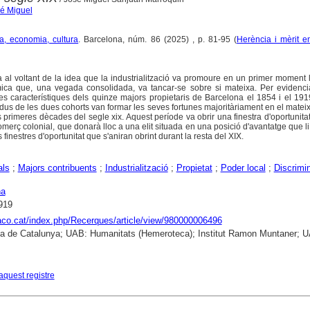
é Miguel
ia, economia, cultura
. Barcelona, núm. 86 (2025) , p. 81-95 (
Herència i mèrit en
na al voltant de la idea que la industrialització va promoure en un primer moment 
ica que, una vegada consolidada, va tancar-se sobre si mateixa. Per evidenci
les característiques dels quinze majors propietaris de Barcelona el 1854 i el 1
idus de les dues cohorts van formar les seves fortunes majoritàriament en el mate
primeres dècades del segle xix. Aquest període va obrir una finestra d'oportunitat
l comerç colonial, que donarà lloc a una elit situada en una posició d'avantatge que l
 finestres d'oportunitat que s'aniran obrint durant la resta del XIX.
als
;
Majors contribuents
;
Industrialització
;
Propietat
;
Poder local
;
Discrimi
na
919
raco.cat/index.php/Recerques/article/view/980000006496
ca de Catalunya; UAB: Humanitats (Hemeroteca); Institut Ramon Muntaner; 
aquest registre