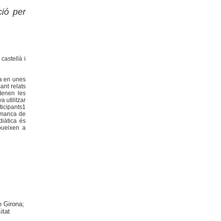
ció per
castellà i
ta en unes
ant relats
 tenen les
 utilitzar
ticipants1
a manca de
diàtica és
ibueixen a
e Girona;
itat