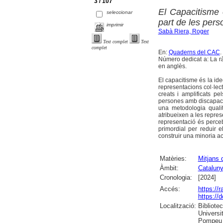
3 / 107
El Capacitisme 
seleccionar
part de les pers
imprimir
Sabà Riera, Roger
Text complet
Text
complet
En:
Quaderns del CAC
.
Número dedicat a: La ràd
en anglès.
El capacitisme és la id
representacions col·lec
creats i amplificats p
persones amb discapacita
una metodologia qualit
atribueixen a les repres
representació és perceb
primordial per reduir e
construir una minoria act
Matèries:
Mitjans 
Àmbit:
Catalun
Cronologia:
[2024]
Accés:
https://
https://
Localització:
Bibliote
Universit
Pompeu F