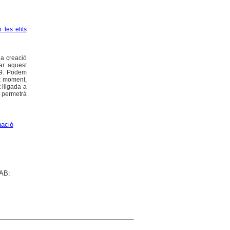
 les elits
la creació
ar aquest
919. Podem
ix moment,
 lligada a
i permetrà
nació
UAB: