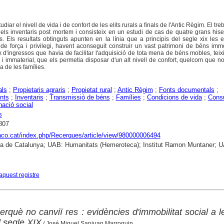
udiar el nivell de vida i de confort de les elits rurals a finals de l'Antic Règim. El tr
els inventaris post mortem i consisteix en un estudi de cas de quatre grans his
. Els resultats obtinguts apunten en la línia que a principis del segle xix les el
de força i privilegi, havent aconseguit construir un vast patrimoni de béns imm
d'ingressos que havia de facilitar l'adquisició de tota mena de béns mobles, teixi
 i immaterial, que els permetia disposar d'un alt nivell de confort, quelcom que n
a de les famílies.
als
;
Propietaris agraris
;
Propietat rural
;
Antic Règim
;
Fonts documentals
;
nts
;
Inventaris
;
Transmissió de béns
;
Famílies
;
Condicions de vida
;
Cons
nació social
s
807
raco.cat/index.php/Recerques/article/view/980000006494
ca de Catalunya; UAB: Humanitats (Hemeroteca); Institut Ramon Muntaner; 
aquest registre
erquè no canviï res : evidències d'immobilitat social a le
l segle XIX
/ José Miguel Sanjuan Marroquin