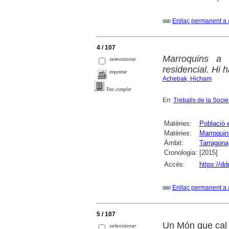
Enllaç permanent a 
4 / 107
Marroquins a 
seleccionar
residencial. Hi 
imprimir
Achebak, Hicham
Text complet
En:
Treballs de la Soci
Matèries:
Població 
Matèries:
Marroquin
Àmbit:
Tarragona
Cronologia:
[2015]
Accés:
https://d
Enllaç permanent a 
5 / 107
Un Món que cal 
seleccionar