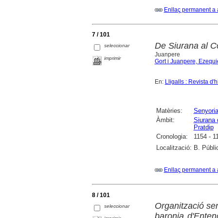
Enllaç permanent a 
7 / 101
De Siurana al Co
seleccionar
Juanpere
imprimir
Gort i Juanpere, Ezequi
En:
Lligalls : Revista d'h
Matèries:
Senyoria
Àmbit:
Siurana 
Pratdip
Cronologia:
1154 - 1
Localització:
B. Públi
Enllaç permanent a 
8 / 101
Organització sen
seleccionar
baronia d'Ente