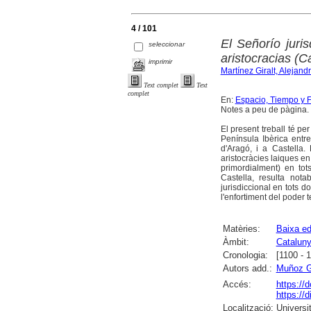
4 / 101
El Señorío juri
seleccionar
aristocracias (Ca
imprimir
Martínez Giralt, Alejand
Text complet
Text
complet
En:
Espacio, Tiempo y Fo
Notes a peu de pàgina. F
El present treball té pe
Península Ibèrica entr
d'Aragó, i a Castella.
aristocràcies laiques en r
primordialment) en tot
Castella, resulta nota
jurisdiccional en tots do
l'enfortiment del poder te
Matèries:
Baixa ed
Àmbit:
Catalun
Cronologia:
[1100 - 
Autors add.:
Muñoz G
Accés:
https://
https://
Localització:
Universit