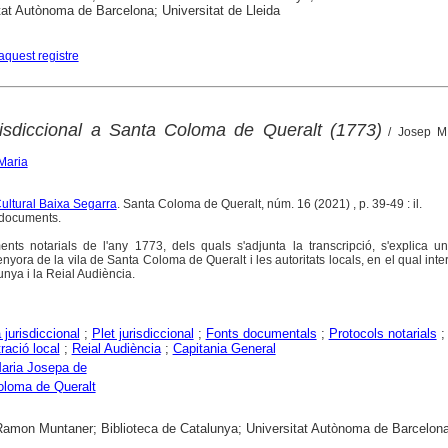
tat Autònoma de Barcelona; Universitat de Lleida
aquest registre
risdiccional a Santa Coloma de Queralt (1773)
/ Josep M.
 Maria
Cultural Baixa Segarra
. Santa Coloma de Queralt, núm. 16 (2021) , p. 39-49 : il.
s documents.
nts notarials de l'any 1773, dels quals s'adjunta la transcripció, s'explica un
senyora de la vila de Santa Coloma de Queralt i les autoritats locals, en el qual inte
nya i la Reial Audiència.
 jurisdiccional
;
Plet jurisdiccional
;
Fonts documentals
;
Protocols notarials
;
ració local
;
Reial Audiència
;
Capitania General
aria Josepa de
oloma de Queralt
 Ramon Muntaner; Biblioteca de Catalunya; Universitat Autònoma de Barcelon