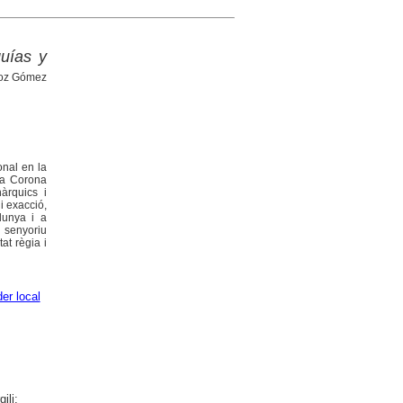
quías y
uñoz Gómez
onal en la
 la Corona
àrquics i
 i exacció,
lunya i a
 senyoriu
tat règia i
er local
ili;