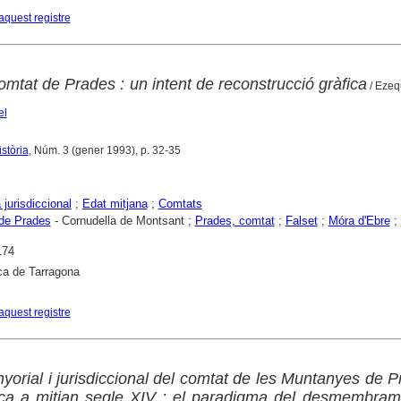
aquest registre
mtat de Prades : un intent de reconstrucció gràfica
/ Ezequ
el
istòria
, Núm. 3 (gener 1993), p. 32-35
 jurisdiccional
;
Edat mitjana
;
Comtats
de Prades
- Cornudella de Montsant ;
Prades, comtat
;
Falset
;
Móra d'Ebre
;
174
ca de Tarragona
aquest registre
yorial i jurisdiccional del comtat de les Muntanyes de P
nça a mitjan segle XIV : el paradigma del desmembram