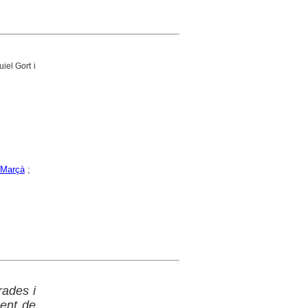
iel Gort i
Marçà
;
rades i
ent de