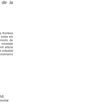
 de la
a frontera
 entre els
procés de
s novetats
nt article
s estudiat
 cosenyors
UAB:
rsitat