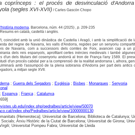
 coprínceps : el procés de desvinculació d'Andorra
yola (segles XVI-XVII)
/ Carles Gascón Chopo
d'història moderna
. Barcelona, núm. 44 (2025) , p. 209-235
Resums en català, castellà i anglès.
I, coincidint amb la unió dinàstica de Castella i Aragó, i amb la simplificació de l
sta del regne de Navarra, les valls d'Andorra, regides per un senyoriu compartit
 reis de Navarra, com a successors dels comtes de Foix, avancen cap a un 
irania dels reis espanyols, aprofitant certes inèrcies medievals i també algune
s d'un dels titulars del cosenyoriu andorrà al tron de França l'any 1589. El prese
studi d'un procés cabdal per a la comprensió de la realitat andorrana i, alhora, gen
e culminarà amb l'assumpció de la plena sobirania d'Andorra per part dels antics
gadors, a mitjan segle XVII.
derna
;
Guerra dels Segadors
;
Església
;
Bisbes
;
Monarques
;
Senyoria
ional
;
Espanya
;
França
;
Catalunya
1659]
revistes.ub.edu/index.php/pedralbes/article/view/50070
raco.cat/index.php/Pedralbes/article/view/10000000130
anitats (Hemeroteca); Universitat de Barcelona; Biblioteca de Catalunya; 
 Socials; Arxiu Històric de la Ciutat de Barcelona; Universitat de Girona; Unive
 Virgili; Universitat Pompeu Fabra; Universitat de Lleida