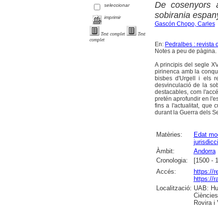
De cosenyors a
seleccionar
sobirania espan
imprimir
Gascón Chopo, Carles
Text complet
Text
complet
En:
Pedralbes : revista 
Notes a peu de pàgina. 
A principis del segle XV
pirinenca amb la conque
bisbes d'Urgell i els
desvinculació de la sob
destacables, com l'accé
pretén aprofundir en l'e
fins a l'actualitat, qu
durant la Guerra dels Se
Matèries:
Edat mo
jurisdicc
Àmbit:
Andorra
Cronologia:
[1500 - 
Accés:
https://
https://
Localització:
UAB: Hum
Ciències
Rovira i