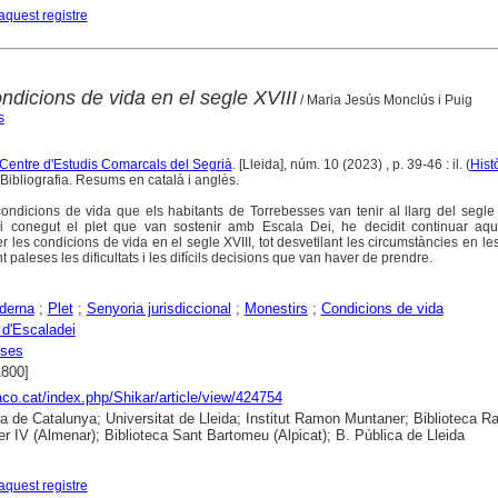
aquest registre
ndicions de vida en el segle XVIII
/ Maria Jesús Monclús i Puig
s
l Centre d'Estudis Comarcals del Segrià
. [Lleida], núm. 10 (2023) , p. 39-46 : il. (
Hist
Bibliografia. Resums en català i anglès.
ndicions de vida que els habitants de Torrebesses van tenir al llarg del segle 
i conegut el plet que van sostenir amb Escala Dei, he decidit continuar aqu
r les condicions de vida en el segle XVIII, tot desvetllant les circumstàncies en le
 paleses les dificultats i les difícils decisions que van haver de prendre.
derna
;
Plet
;
Senyoria jurisdiccional
;
Monestirs
;
Condicions de vida
 d'Escaladei
sses
1800]
raco.cat/index.php/Shikar/article/view/424754
ca de Catalunya; Universitat de Lleida; Institut Ramon Muntaner; Biblioteca 
r IV (Almenar); Biblioteca Sant Bartomeu (Alpicat); B. Pública de Lleida
aquest registre