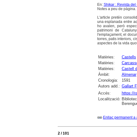
En:
Shikar : Revista de
Notes a peu de pàgina. B
L'article pretén consoli
una esplanada entre aqu
ho avalen, però especia
patrimoni de Cataluny
l'emplaçament, el docum
torres, patis interiors, 
aspectes de la vida quot
Matèries:
Castells
Matèries:
Carcasso
Matèries:
Castell 
Àmbit:
Almenar
Cronologia:
1591
Autors add.:
Gallart 
Accés:
https://
Localització:
Bibliote
Berengue
Enllaç permanent a 
2 / 101