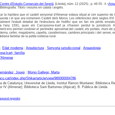
l Centre d'Estudis Comarcals del Segrià
. [Lleida], núm. 12 (2025) , p. 46-55 : il. (
Arqu
ibliografia. Títols i resums en català i anglès.
dar la hipòtesi que el castell senyorial d'Almenar estava situat al cim superior de l
esta i el que ara nomenem Castell dels Moros. Les referències dels segles XVI i
lment l'estudi detallat de l'estructura de l'edifici que en fan els pèrits enviats
a l'any 1591, quan els Carcassona-Icart ja n'havien perdut la jurisdicció.
ent ens permet conèixer el perímetre aproximat del castell, els portals, murs de p
cisterna, celler, magatzems, capella, cavallerisses, cambres principals i del servei, e
idiana familiar de la petita noblesa rural.
;
Edat moderna
;
Arquitectura
;
Senyoria jurisdiccional
;
Arqueologia
na-Icart, família
d'Almenar
Fernàndez, Josep
;
Monjo Gallego, Marta
raco.cat/index.php/Shikar/article/view/980000004786
ca de Catalunya; Universitat de Lleida; Institut Ramon Muntaner; Biblioteca 
r IV (Almenar); Biblioteca Sant Bartomeu (Alpicat); B. Pública de Lleida
aquest registre