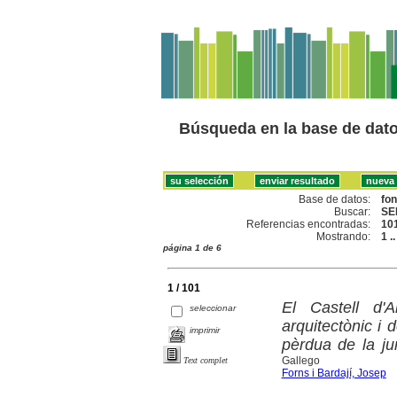
Búsqueda en la base de dat
Base de datos:
fo
Buscar:
SE
Referencias encontradas:
10
Mostrando:
1 .
página 1 de 6
1 / 101
El Castell d'
seleccionar
arquitectònic i
imprimir
pèrdua de la jur
Gallego
Text complet
Forns i Bardají, Josep