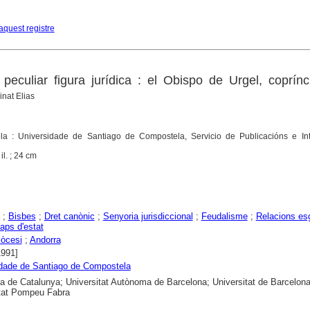
aquest registre
peculiar figura jurídica : el Obispo de Urgel, coprín
nat Elias
a : Universidade de Santiago de Compostela, Servicio de Publicacións e In
il. ; 24 cm
;
Bisbes
;
Dret canònic
;
Senyoria jurisdiccional
;
Feudalisme
;
Relacions esg
aps d'estat
iòcesi
;
Andorra
1991]
dade de Santiago de Compostela
ca de Catalunya; Universitat Autònoma de Barcelona; Universitat de Barcelona
tat Pompeu Fabra