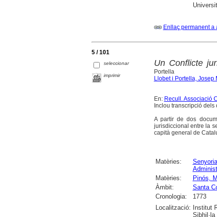
Universi
Enllaç permanent a 
5 / 101
Un Conflicte ju
seleccionar
Portella
imprimir
Llobet i Portella, Josep
En:
Recull. Associació 
Inclou transcripció del
A partir de dos docume
jurisdiccional entre la 
capità general de Catalu
Matèries:
Senyoria
Administ
Matèries:
Pinós, M
Àmbit:
Santa C
Cronologia:
1773
Localització:
Institut
Sibhil·la