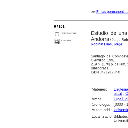
Enllaç permanent a 
6 / 101
Estudio de una 
seleccionar
Andorra
/ Jorge Robi
imprimir
Robinat Elias, Jorge
Santiago de Compostel
Científico, 1991
219 p., [170] p. de làm. : 
Bibliografia.
ISBN 847191784X
Matèries:
Església
estat
;
C
Àmbit:
Urgell, d
Cronologia:
[0000 - 
Autors add.:
Universi
Localització:
Bibliote
Universi