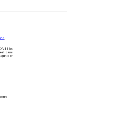
òria
)
XVII i les
est camí,
s quals es
Ramon