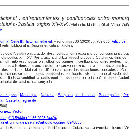
sdicional : enfrentamientos y confluencias entre monar
taluña-Castilla, siglos XII-XV)
/ Alejandro Martínez Giralt, Víctor M
ro
rma : Serie III, Historia medieval
. Madrid, núm. 36 (2023) , p. 789-830 (
Artículos
)
onts i bibliografia. Resums en català i anglès.
r objecte l'estudi comparat del desenvolupament i expansió del senyoriu jurisdicci
e els segles XII i XV. Per a això s'analitza aquest procés a Catalunya, dins de
 En ell, interessa posar en relleu les pugnes i confluències entre poders mon
elació a l'extensió i exercici dels drets senyorials vinculats a la jurisdicció (justícia
s dos territoris. Malgrat les diferències entre les dinàmiques operades a Cata
ble comprovar unes certes tendències confluents. Així, la generalització del
s territoris va contribuir a fràgils equilibris de poder entre la reafirmació de l'autori
rritorial de l'aristocràcia senyorial.
at mitjana
;
Monarquia
;
Noblesa
;
Senyoria jurisdiccional
;
Poder polític
;
Pod
ya
;
Castella, regne de
1500]
ómez, Víctor
doi.org/10.5944/etfiii.36.2023.34404
dialnet.unirioja.es/servlet/articulo?codigo=8940055
at de Barcelona; Universitat Politècnica de Catalunya; Universitat Rovira i Virg