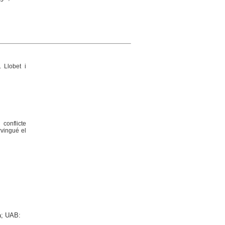
 Llobet i
 conflicte
rvingué el
a; UAB: