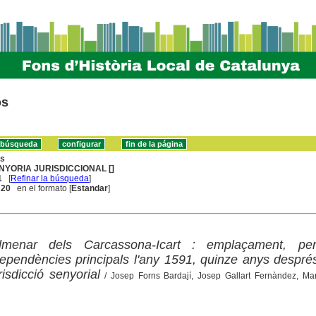
os
ns
NYORIA JURISDICCIONAL []
1
[
Refinar la búsqueda
]
. 20
en el formato [
Estandar
]
Almenar dels Carcassona-Icart : emplaçament, per
 dependències principals l'any 1591, quinze anys despré
isdicció senyorial
/ Josep Forns Bardají, Josep Gallart Fernàndez, Ma