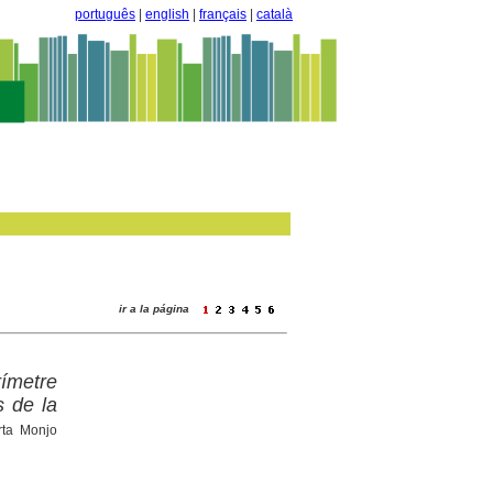
português
|
english
|
français
|
català
ir a la página
ímetre
s de la
rta Monjo