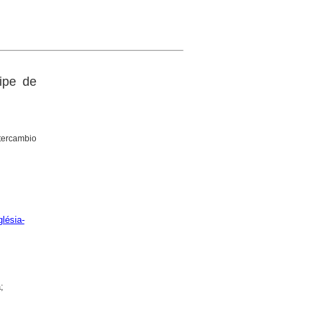
cipe de
tercambio
lésia-
;