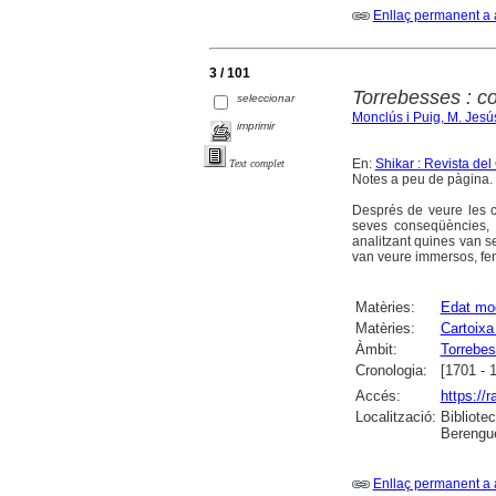
Enllaç permanent a 
3 / 101
Torrebesses : co
seleccionar
Monclús i Puig, M. Jesú
imprimir
En:
Shikar : Revista de
Text complet
Notes a peu de pàgina. 
Després de veure les co
seves conseqüències, 
analitzant quines van se
van veure immersos, fent
Matèries:
Edat mo
Matèries:
Cartoixa
Àmbit:
Torrebe
Cronologia:
[1701 - 
Accés:
https://
Localització:
Bibliote
Berengue
Enllaç permanent a 