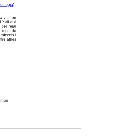
eologia
)
a vila, en
 XVII així
 pel reial
 A més de
rotecció i
ntre altres
Ramon