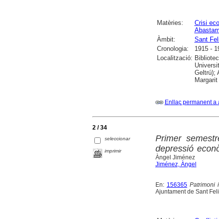
Matèries:
Crisi ec
Abastame
Àmbit:
Sant Fel
Cronologia:
1915 - 1
Localització:
Bibliote
Universi
Geltrú);
Margarit
Enllaç permanent a 
2 / 34
Primer semestre
seleccionar
depressió econò
imprimir
Àngel Jiménez
Jiménez, Àngel
En:
156365
Patrimoni 
Ajuntament de Sant Feli