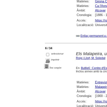
Matèries:
Girona C
Matèries:
Ca l'Ann
Àmbit:
Alcover
Cronologia:
[1886 - 
Accés:
https://
Localització:
Universi
Enllaç permanent a 
6 / 34
Els Malapeira, u
seleccionar
Roig i Llort, M. Soledat
imprimir
En:
Butlletí : Centre d'
Text complet
Inclou annex amb la cir
Matèries:
Entrevis
Matèries:
Malapeir
Àmbit:
Alcover
Cronologia:
[1900 - 
Accés:
https://
Localització:
Universi