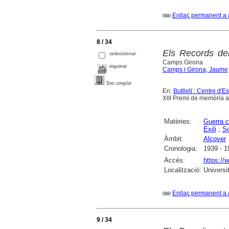
Enllaç permanent a 
8 / 34
Els Records de
seleccionar
Camps Girona
imprimir
Camps i Girona, Jaume
Text complet
En:
Butlletí : Centre d'
XIII Premi de memòria a
Matèries:
Guerra c
Exili
;
So
Àmbit:
Alcover
Cronologia:
1939 - 1
Accés:
https://
Localització:
Universi
Enllaç permanent a 
9 / 34