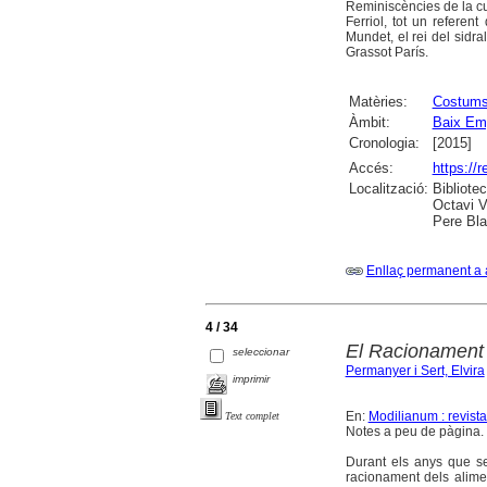
Reminiscències de la cui
Ferriol, tot un referen
Mundet, el rei del sidra
Grassot París.
Matèries:
Costums 
Àmbit:
Baix Em
Cronologia:
[2015]
Accés:
https://
Localització:
Bibliote
Octavi V
Pere Bla
Enllaç permanent a 
4 / 34
El Racionament 
seleccionar
Permanyer i Sert, Elvira
imprimir
En:
Modilianum : revist
Text complet
Notes a peu de pàgina. B
Durant els anys que se
racionament dels alimen