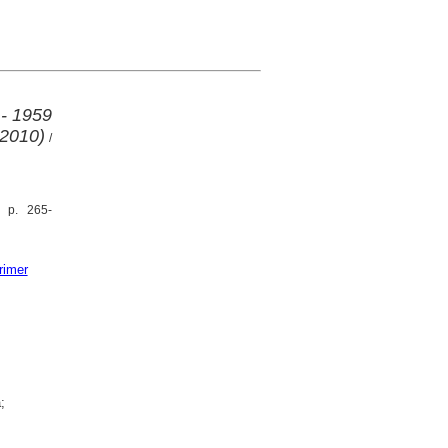
 - 1959
 2010)
/
, p. 265-
rimer
;