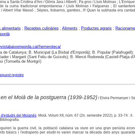
na a Santa Cristina d'Aro / Glòria Jara i Albertí ; Pa groc / Lluís Molinas ; L'Enriqu
t de la cuina tradicional empordanesa / Lluís Molinas i Falgueras ; El santanton
l / Albert Vilar Massó ; Sèpies, llobarros, gambes...!!! Quan la subhasta era canta
alimentaris
;
Receptes culinàries
;
Aliments
;
Productes agraris
;
Racioname
pordà
revistabaixemporda.cat/hemeroteca/
ca de Catalunya; B. Municipal (La Bisbal d'Empordà); B. Popular (Palafrugell);
iader i Margarit (Sant Feliu de Guíxols); B. Mercè Rodoreda (Castell-Platja d'A
si (Torroella de Montgrí)
aquest registre
en el Moià de la postguerra (1939-1952)
/ Elvira Permanyer i Se
a d'estudis del Moianès
. Moià. Volum XII, núm. 67 (2n. semestre 2022), p. 33-74 : il.
ibliografia.
guiren la guerra civil, la població catalana va viure en una gran penúria econ
ts bàsics i l'estraperlo per eludir-lo varen marcar la dècada dels anys quaranta.