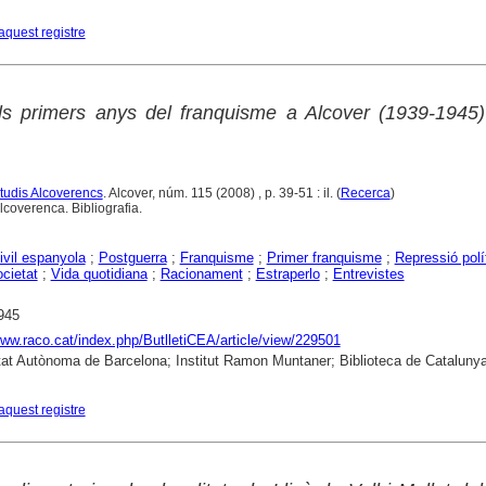
aquest registre
ls primers anys del franquisme a Alcover (1939-1945)
Estudis Alcoverencs
. Alcover, núm. 115 (2008) , p. 39-51 : il. (
Recerca
)
lcoverenca. Bibliografia.
ivil espanyola
;
Postguerra
;
Franquisme
;
Primer franquisme
;
Repressió polí
cietat
;
Vida quotidiana
;
Racionament
;
Estraperlo
;
Entrevistes
945
www.raco.cat/index.php/ButlletiCEA/article/view/229501
tat Autònoma de Barcelona; Institut Ramon Muntaner; Biblioteca de Cataluny
aquest registre