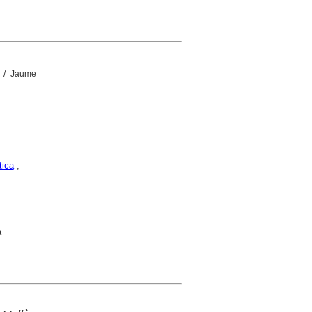
/ Jaume
tica
;
a