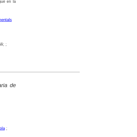
ngué en la
entals
i; ;
ria de
ola
;