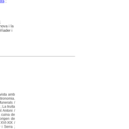
era
;
;
nova i la
Viader i
evista amb
stronomia.
funerals /
 La truita
t Antoni /
a cuina de
'origen de
 XVI-XIX /
 i Serra ;