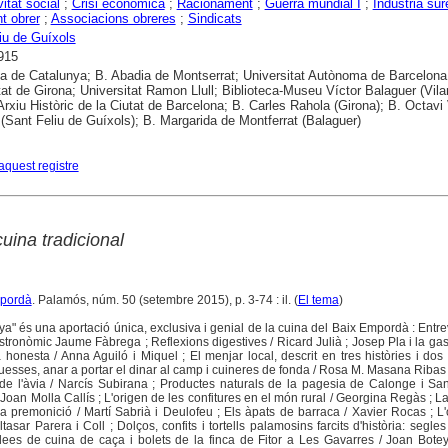
vitat social
;
Crisi econòmica
;
Racionament
;
Guerra mundial I
;
Indústria sur
t obrer
;
Associacions obreres
;
Sindicats
iu de Guíxols
915
ca de Catalunya; B. Abadia de Montserrat; Universitat Autònoma de Barcelona
tat de Girona; Universitat Ramon Llull; Biblioteca-Museu Víctor Balaguer (Vila
 Arxiu Històric de la Ciutat de Barcelona; B. Carles Rahola (Girona); B. Octavi 
 (Sant Feliu de Guíxols); B. Margarida de Montferrat (Balaguer)
aquest registre
 cuina tradicional
mpordà
. Palamós, núm. 50 (setembre 2015), p. 3-74 : il. (
El tema
)
ya" és una aportació única, exclusiva i genial de la cuina del Baix Empordà : Entr
; gastronòmic Jaume Fàbrega ; Reflexions digestives / Ricard Julià ; Josep Pla i la ga
honesta / Anna Aguiló i Miquel ; El menjar local, descrit en tres històries i dos 
esses, anar a portar el dinar al camp i cuineres de fonda / Rosa M. Masana Ribas ;
s de l'àvia / Narcís Subirana ; Productes naturals de la pagesia de Calonge i San
oan Molla Callís ; L'origen de les confitures en el món rural / Georgina Regàs ; L
a premonició / Martí Sabrià i Deulofeu ; Els àpats de barraca / Xavier Rocas ; L
tasar Parera i Coll ; Dolços, confits i tortells palamosins farcits d'història: segles
dees de cuina de caça i bolets de la finca de Fitor a Les Gavarres / Joan Botey