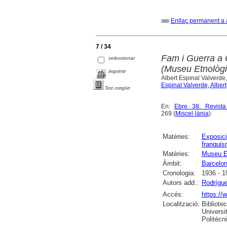
Enllaç permanent a 
7 / 34
Fam i Guerra a 
seleccionar
(Museu Etnològic
imprimir
Albert Espinal Valverde
Espinal Valverde, Albert
Text complet
En:
Ebre 38. Revista
269 (
Miscel·lània
)
Matèries:
Exposici
franqui
Matèries:
Museu E
Àmbit:
Barcelo
Cronologia:
1936 - 1
Autors add.:
Rodrígue
Accés:
https://
Localització:
Bibliote
Universi
Politècni