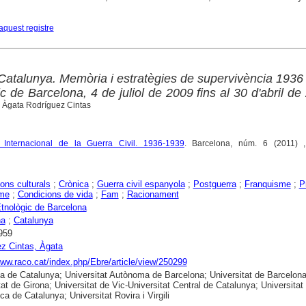
aquest registre
Catalunya. Memòria i estratègies de supervivència 1936
 de Barcelona, 4 de juliol de 2009 fins al 30 d'abril de
, Àgata Rodríguez Cintas
 Internacional de la Guerra Civil. 1936-1939
. Barcelona, núm. 6 (2011) 
ons culturals
;
Crònica
;
Guerra civil espanyola
;
Postguerra
;
Franquisme
;
P
sme
;
Condicions de vida
;
Fam
;
Racionament
tnològic de Barcelona
na
;
Catalunya
959
z Cintas, Àgata
www.raco.cat/index.php/Ebre/article/view/250299
ca de Catalunya; Universitat Autònoma de Barcelona; Universitat de Barcelona
tat de Girona; Universitat de Vic-Universitat Central de Catalunya; Universitat
ca de Catalunya; Universitat Rovira i Virgili