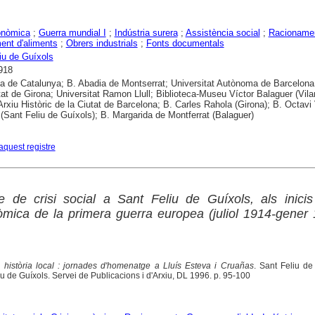
onòmica
;
Guerra mundial I
;
Indústria surera
;
Assistència social
;
Racioname
nt d'aliments
;
Obrers industrials
;
Fonts documentals
iu de Guíxols
918
ca de Catalunya; B. Abadia de Montserrat; Universitat Autònoma de Barcelona
tat de Girona; Universitat Ramon Llull; Biblioteca-Museu Víctor Balaguer (Vila
 Arxiu Històric de la Ciutat de Barcelona; B. Carles Rahola (Girona); B. Octavi 
 (Sant Feliu de Guíxols); B. Margarida de Montferrat (Balaguer)
aquest registre
 de crisi social a Sant Feliu de Guíxols, als inicis
mica de la primera guerra europea (juliol 1914-gener
i història local : jornades d'homenatge a Lluís Esteva i Cruañas
. Sant Feliu de
u de Guíxols. Servei de Publicacions i d'Arxiu, DL 1996. p. 95-100