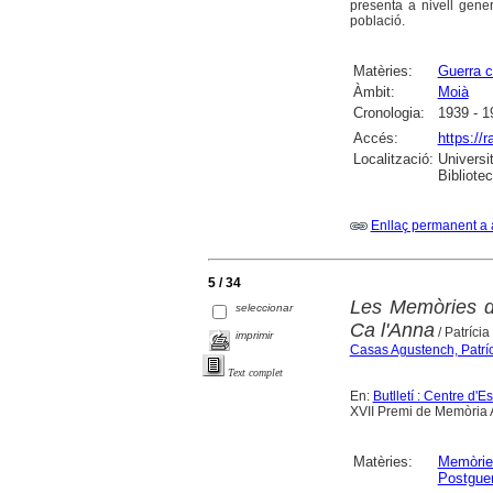
presenta a nivell gene
població.
Matèries:
Guerra c
Àmbit:
Moià
Cronologia:
1939 - 1
Accés:
https://
Localització:
Universi
Bibliote
Enllaç permanent a 
5 / 34
Les Memòries d'
seleccionar
Ca l'Anna
/ Patríci
imprimir
Casas Agustench, Patrí
Text complet
En:
Butlletí : Centre d'
XVII Premi de Memòria A
Matèries:
Memòrie
Postguer