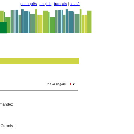
português
|
english
|
français
|
català
ir a la página
rnández i
 Guíxols :