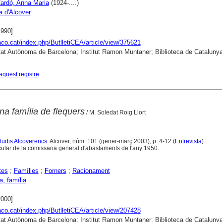
ardó, Anna Maria
(1924-....)
a d'Alcover
1990]
raco.cat/index.php/ButlletiCEA/article/view/375621
tat Autònoma de Barcelona; Institut Ramon Muntaner; Biblioteca de Cataluny
aquest registre
na família de flequers
/ M. Soledat Roig Llort
Estudis Alcoverencs
. Alcover, núm. 101 (gener-març 2003), p. 4-12 (
Entrevista
)
cular de la comissaria general d'abastaments de l'any 1950.
tes
;
Famílies
;
Forners
;
Racionament
a, família
2000]
raco.cat/index.php/ButlletiCEA/article/view/207428
tat Autònoma de Barcelona; Institut Ramon Muntaner; Biblioteca de Cataluny