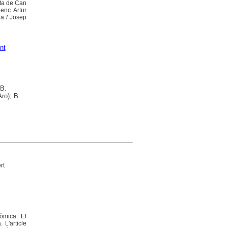
eta de Can
ienc Artur
da / Josep
nt
 B.
ro); B.
rt
òmica. El
 L'article