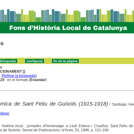
os
ns
CIONAMENT []
[
Refinar la búsqueda
]
. 20
en el formato [
Estandar
]
mica de Sant Feliu de Guíxols (1915-1918)
/ Santiago He
ntiago
i història local : jornades d'homenatge a Lluís Esteva i Cruañas
. Sant Feliu de
u de Guíxols. Servei de Publicacions i d'Arxiu, DL 1996. p. 101-106