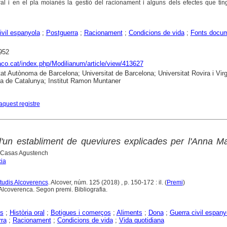
ral i en el pla moianès la gestió del racionament i alguns dels efectes que ti
ivil espanyola
;
Postguerra
;
Racionament
;
Condicions de vida
;
Fonts docum
952
raco.cat/index.php/Modilianum/article/view/413627
tat Autònoma de Barcelona; Universitat de Barcelona; Universitat Rovira i Virgil
ca de Catalunya; Institut Ramon Muntaner
aquest registre
un establiment de queviures explicades per l'Anna Ma
a Casas Agustench
cia
Estudis Alcoverencs
. Alcover, núm. 125 (2018) , p. 150-172 : il. (
Premi
)
lcoverenca. Segon premi. Bibliografia.
s
;
Història oral
;
Botigues i comerços
;
Aliments
;
Dona
;
Guerra civil espany
ra
;
Racionament
;
Condicions de vida
;
Vida quotidiana