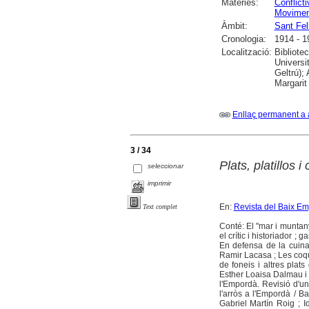
Matèries:
Conflicti
Movimen
Àmbit:
Sant Fel
Cronologia:
1914 - 1
Localització:
Bibliote
Universi
Geltrú);
Margarit
Enllaç permanent a 
3 / 34
Plats, platillos i
seleccionar
imprimir
En:
Revista del Baix E
Text complet
Conté: El "mar i muntan
el crític i historiador 
En defensa de la cuina 
Ramir Lacasa ; Les coqu
de foneis i altres plat
Esther Loaisa Dalmau i J
l'Empordà. Revisió d'un
l'arròs a l'Empordà / Bal
Gabriel Martín Roig ; I