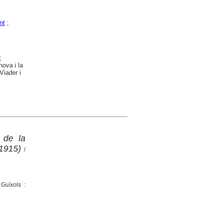
nt
;
;
nova i la
Viader i
 de la
 1915)
/
 Guíxols :