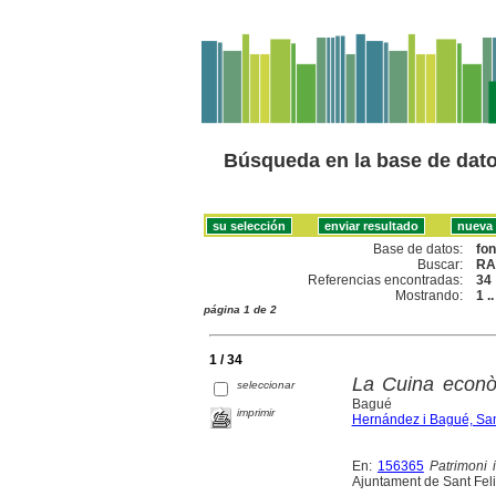
Búsqueda en la base de dat
Base de datos:
fo
Buscar:
RA
Referencias encontradas:
34
Mostrando:
1 .
página 1 de 2
1 / 34
La Cuina econò
seleccionar
Bagué
imprimir
Hernández i Bagué, Sa
En:
156365
Patrimoni 
Ajuntament de Sant Feli