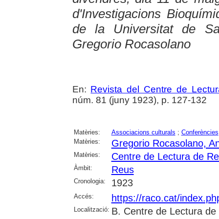
d'Investigacions Bioquímiq
de la Universitat de S
Gregorio Rocasolano
En:
Revista del Centre de Lectu
núm. 81 (juny 1923), p. 127-132
Matèries:
Associacions culturals
;
Conferències
Matèries:
Gregorio Rocasolano, An
Matèries:
Centre de Lectura de R
Àmbit:
Reus
Cronologia:
1923
Accés:
https://raco.cat/index.p
Localització:
B. Centre de Lectura de