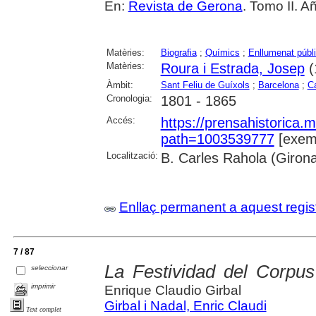
En:
Revista de Gerona
. Tomo II. Añ
Matèries:
Biografia
;
Químics
;
Enllumenat públ
Matèries:
Roura i Estrada, Josep
(
Àmbit:
Sant Feliu de Guíxols
;
Barcelona
;
C
Cronologia:
1801 - 1865
Accés:
https://prensahistorica
path=1003539777
[exemp
Localització:
B. Carles Rahola (Giron
Enllaç permanent a aquest regis
7 / 87
La Festividad del Corpus 
seleccionar
imprimir
Enrique Claudio Girbal
Girbal i Nadal, Enric Claudi
Text complet