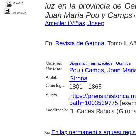
imprimir
luz en la provincia de Ge
Juan Maria Pou y Camps
Text complet
/
Ametller i Viñas, Josep
En:
Revista de Gerona
. Tomo II. A
Matèries:
Biografia
;
Farmacèutics
;
Químics
Matèries:
Pou i Camps, Joan Mari
Àmbit:
Girona
Cronologia:
1801 - 1865
Accés:
https://prensahistorica
path=1003539775
[exemp
Localització:
B. Carles Rahola (Giron
Enllaç permanent a aquest regis