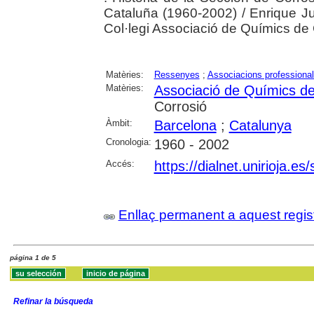
Cataluña (1960-2002) / Enrique Ju
Col·legi Associació de Químics de
Matèries:
Ressenyes
;
Associacions professiona
Matèries:
Associació de Químics d
Corrosió
Àmbit:
Barcelona
;
Catalunya
Cronologia:
1960 - 2002
Accés:
https://dialnet.unirioja.e
Enllaç permanent a aquest regis
página 1 de 5
Refinar la búsqueda