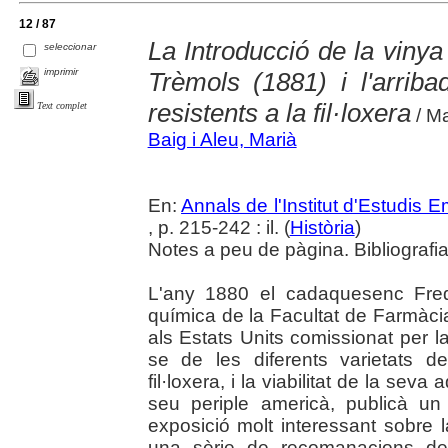
12 / 87
La Introducció de la vinya
seleccionar
imprimir
Trèmols (1881) i l'arriba
resistents a la fil·loxera
Text complet
/ Ma
Baig i Aleu, Marià
En:
Annals de l'Institut d'Estudis
, p. 215-242 : il. (
Història
)
Notes a peu de pàgina. Bibliografi
L'any 1880 el cadaquesenc Frede
química de la Facultat de Farmàcia
als Estats Units comissionat per l
se de les diferents varietats d
fil·loxera, i la viabilitat de la seva 
seu periple americà, publicà u
exposició molt interessant sobre l
una sèrie de recomanacions de 