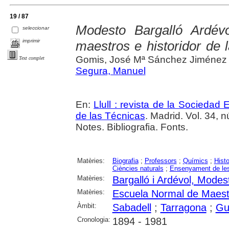
19 / 87
Modesto Bargalló Ardév
seleccionar
imprimir
maestros e historidor de l
Gomis, José Mª Sánchez Jiménez
Text complet
Segura, Manuel
En:
Llull : revista de la Sociedad
de las Técnicas
. Madrid. Vol. 34, 
Notes. Bibliografia. Fonts.
Matèries:
Biografia
;
Professors
;
Químics
;
Histo
Ciències naturals
;
Ensenyament de les
Matèries:
Bargalló i Ardévol, Modes
Matèries:
Escuela Normal de Maest
Àmbit:
Sabadell
;
Tarragona
;
Gu
Cronologia:
1894 - 1981