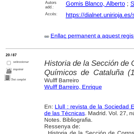
Autors
Gomis Blanco, Alberto
;
S
add.:
Accés:
https://dialnet.unirioja.e
Enllaç permanent a aquest regis
20 / 87
Historia de la Sección de 
seleccionar
imprimir
Químicos de Cataluña (
Wulff Barreiro
Text complet
Wulff Barreiro, Enrique
En:
Llull : revista de la Sociedad
de las Técnicas
. Madrid. Vol. 27, 
Notes. Bibliografia.
Ressenya de:
. Historia de la Sección de Corr