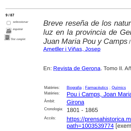
9 / 87
Breve reseña de los natur
seleccionar
imprimir
luz en la provincia de Ge
Juan Maria Pou y Camps
Text complet
/
Ametller i Viñas, Josep
En:
Revista de Gerona
. Tomo II. A
Matèries:
Biografia
;
Farmacèutics
;
Químics
Matèries:
Pou i Camps, Joan Mari
Àmbit:
Girona
Cronologia:
1801 - 1865
Accés:
https://prensahistorica
path=1003539774
[exemp