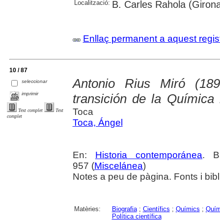
Localització:
B. Carles Rahola (Giron
Enllaç permanent a aquest regis
10 / 87
Antonio Rius Miró (18
seleccionar
imprimir
transición de la Química 
Toca
Text complet
Text
complet
Toca, Ángel
En:
Historia contemporánea
. B
957 (
Miscelánea
)
Notes a peu de pàgina. Fonts i bibl
Matèries:
Biografia
;
Científics
;
Químics
;
Quím
Política científica