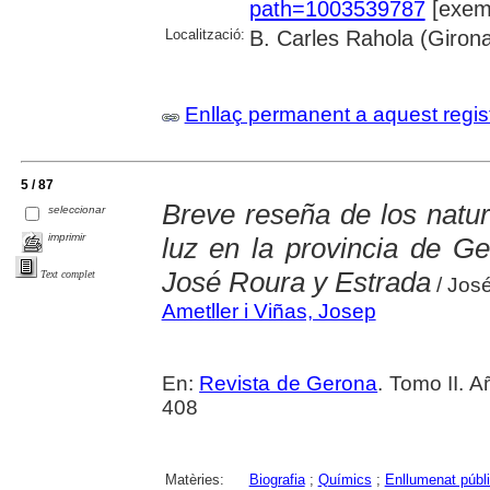
path=1003539787
[exemp
Localització:
B. Carles Rahola (Giron
Enllaç permanent a aquest regis
5 / 87
Breve reseña de los natur
seleccionar
imprimir
luz en la provincia de Ge
José Roura y Estrada
Text complet
/ José
Ametller i Viñas, Josep
En:
Revista de Gerona
. Tomo II. A
408
Matèries:
Biografia
;
Químics
;
Enllumenat públ