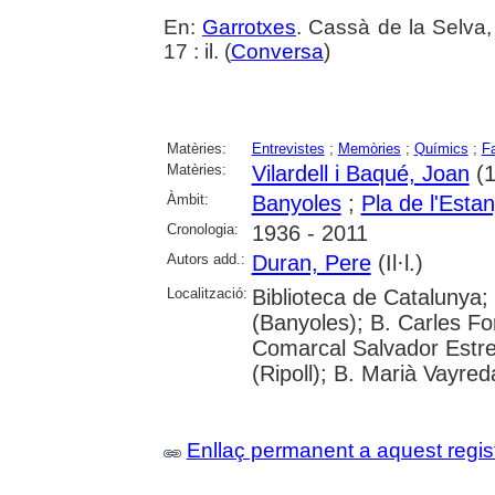
En:
Garrotxes
. Cassà de la Selva,
17 : il. (
Conversa
)
Matèries:
Entrevistes
;
Memòries
;
Químics
;
F
Matèries:
Vilardell i Baqué, Joan
(1
Àmbit:
Banyoles
;
Pla de l'Esta
Cronologia:
1936 - 2011
Autors add.:
Duran, Pere
(Il·l.)
Localització:
Biblioteca de Catalunya;
(Banyoles); B. Carles Fo
Comarcal Salvador Estre
(Ripoll); B. Marià Vayred
Enllaç permanent a aquest regis