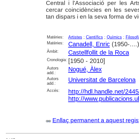
Central i l'Associació per les 
cercar coincidències en les seves
tan dispars i en la seva forma de vi
Matèries:
Artistes
;
Científics
;
Químics
;
Filosof
Matèries:
Canadell, Enric
(1950-....
Àmbit:
Castellfollit de la Roca
Cronologia:
[1950 - 2010]
Autors
Nogué, Àlex
add.:
Autors
Universitat de Barcelona
add.:
Accés:
http://hdl.handle.net/244
http://www.publicacions.u
Enllaç permanent a aquest regis