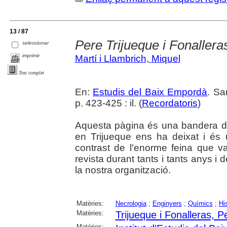
13 / 87
Pere Trijueque i Fonallera
seleccionar
imprimir
Martí i Llambrich, Miquel
Text complet
En:
Estudis del Baix Empordà
. Sa
p. 423-425 : il. (
Recordatoris
)
Aquesta pàgina és una bandera de 
en Trijueque ens ha deixat i és u
contrast de l'enorme feina que v
revista durant tants i tants anys i 
la nostra organització.
Matèries:
Necrologia
;
Enginyers
;
Químics
;
Hi
Matèries:
Trijueque i Fonalleras, P
Matèries: