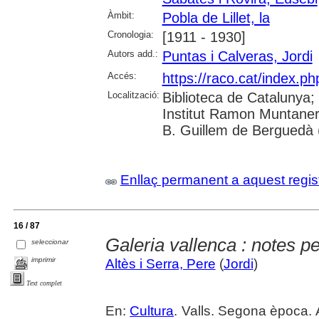
Àmbit:
Pobla de Lillet, la
Cronologia:
[1911 - 1930]
Autors add.:
Puntas i Calveras, Jordi
Accés:
https://raco.cat/index.ph
Localització:
Biblioteca de Catalunya;
Institut Ramon Muntaner
B. Guillem de Berguedà (
Enllaç permanent a aquest regis
16 / 87
Galeria vallenca : notes per
seleccionar
imprimir
Altès i Serra, Pere
(
Jordi
)
Text complet
En:
Cultura
. Valls. Segona època. 