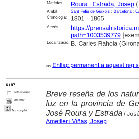
Matèries:
Roura i Estrada, Josep
(
Àmbit:
Sant Feliu de Guíxols
;
Barcelona
;
C
Cronologia:
1801 - 1865
Accés:
https://prensahistorica
path=1003539779
[exemp
Localització:
B. Carles Rahola (Giron
Enllaç permanent a aquest regis
6 / 87
Breve reseña de los natur
seleccionar
imprimir
luz en la provincia de Ge
José Roura y Estrada
Text complet
/ José
Ametller i Viñas, Josep