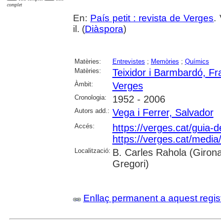
complet
En:
País petit : revista de Verges
.
il. (
Diàspora
)
Matèries:
Entrevistes
;
Memòries
;
Químics
Matèries:
Teixidor i Barmbardó, F
Àmbit:
Verges
Cronologia:
1952 - 2006
Autors add.:
Vega i Ferrer, Salvador
Accés:
https://verges.cat/guia-
https://verges.cat/media
Localització:
B. Carles Rahola (Girona)
Gregori)
Enllaç permanent a aquest regis