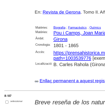
En:
Revista de Gerona
. Tomo II. A
Matèries:
Biografia
;
Farmacèutics
;
Químics
Matèries:
Pou i Camps, Joan Mari
Àmbit:
Girona
Cronologia:
1801 - 1865
Accés:
https://prensahistorica
path=1003539776
[exemp
Localització:
B. Carles Rahola (Giron
Enllaç permanent a aquest regis
8 / 87
Breve reseña de los natur
seleccionar