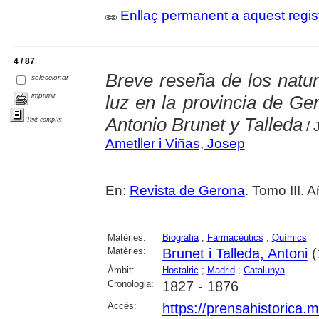
Enllaç permanent a aquest regis
4 / 87
Breve reseña de los natur
seleccionar
imprimir
luz en la provincia de Ger
Antonio Brunet y Talleda
Text complet
/ 
Ametller i Viñas, Josep
En:
Revista de Gerona
. Tomo III. 
Matèries:
Biografia
;
Farmacèutics
;
Químics
Matèries:
Brunet i Talleda, Antoni
(
Àmbit:
Hostalric
;
Madrid
;
Catalunya
Cronologia:
1827 - 1876
Accés:
https://prensahistorica