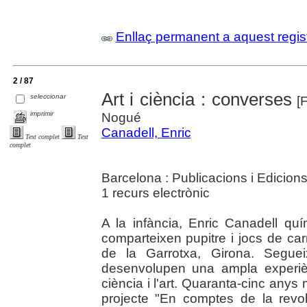
Enllaç permanent a aquest regis
2 / 87
Art i ciència : converses
seleccionar
[F
imprimir
Nogué
Canadell, Enric
Text complet
Text
complet
Barcelona : Publicacions i Edicion
1 recurs electrònic
A la infància, Enric Canadell quí
comparteixen pupitre i jocs de carr
de la Garrotxa, Girona. Segueix
desenvolupen una ampla experièn
ciència i l'art. Quaranta-cinc any
projecte "En comptes de la revo