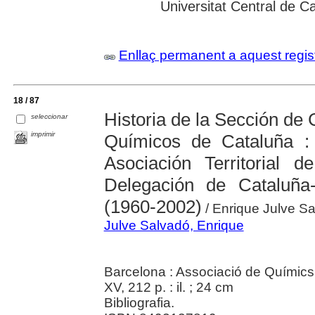
Universitat Central de C
Enllaç permanent a aquest regis
18 / 87
Historia de la Sección de 
seleccionar
imprimir
Químicos de Cataluña :
Asociación Territorial
Delegación de Cataluñ
(1960-2002)
/ Enrique Julve Sa
Julve Salvadó, Enrique
Barcelona : Associació de Químics
XV, 212 p. : il. ; 24 cm
Bibliografia.