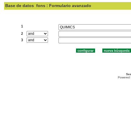
Base de datos
fons : Formulario avanzado
Buscar:
1
2
3
Sea
Powered