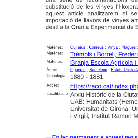
substitució de les vinyes fil·loxe
aquest article analitzarem el s
importació de llavors de vinyes am
destí a la Granja Experimental de 
Matèries:
Químics
;
Conreus
;
Vinya
;
Plagues
Matèries:
Trèmols i Borrell, Freder
Matèries:
Granja Escola Agrícola i
Àmbit:
Figueres
;
Barcelona
;
Estats Units d
Cronologia:
1880 - 1881
Accés:
https://raco.cat/index.
Localització:
Arxiu Històric de la Ciut
UAB: Humanitats (Hemero
Universitat de Girona; U
i Virgili; Institut Ramon
Enllaç permanent a aquest regis