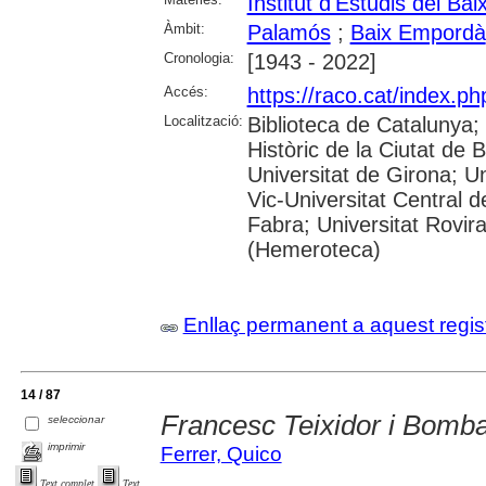
Institut d'Estudis del B
Àmbit:
Palamós
;
Baix Empordà
Cronologia:
[1943 - 2022]
Accés:
https://raco.cat/index.p
Localització:
Biblioteca de Catalunya;
Històric de la Ciutat de 
Universitat de Girona; Un
Vic-Universitat Central 
Fabra; Universitat Rovira
(Hemeroteca)
Enllaç permanent a aquest regis
14 / 87
Francesc Teixidor i Bomb
seleccionar
imprimir
Ferrer, Quico
Text complet
Text