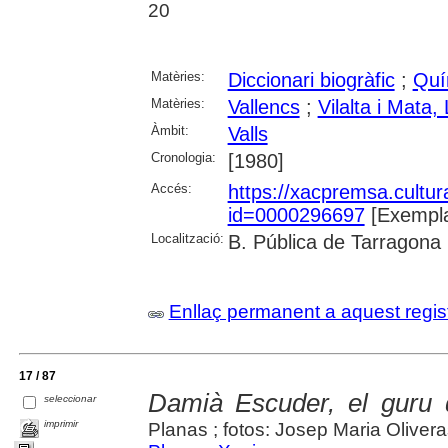
20
Matèries:
Diccionari biogràfic
;
Quí
Matèries:
Vallencs
;
Vilalta i Mata,
Àmbit:
Valls
Cronologia:
[1980]
Accés:
https://xacpremsa.cultu
id=0000296697
[Exempla
Localització:
B. Pública de Tarragona
Enllaç permanent a aquest regis
17 / 87
Damià Escuder, el guru d
seleccionar
imprimir
Planas ; fotos: Josep Maria Oliver