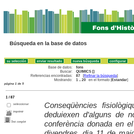
Búsqueda en la base de datos
Base de datos:
fons
Buscar:
QUIMICS []
Referencias encontradas:
87
[
Refinar la búsqueda
]
Mostrando:
1 .. 20
en el formato [
Estandar
]
página 1 de 5
1 / 87
Conseqüències fisiològ
seleccionar
imprimir
deduiexen d'alguns de no
conferència donada en el
Text complet
divendres, dia 11 de maig