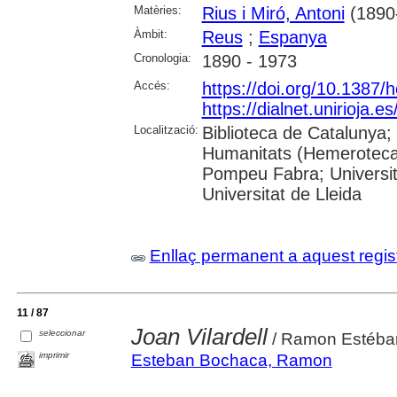
Matèries:
Rius i Miró, Antoni
(1890
Àmbit:
Reus
;
Espanya
Cronologia:
1890 - 1973
Accés:
https://doi.org/10.1387/
https://dialnet.unirioja.
Localització:
Biblioteca de Catalunya;
Humanitats (Hemeroteca);
Pompeu Fabra; Universita
Universitat de Lleida
Enllaç permanent a aquest regis
11 / 87
Joan Vilardell
seleccionar
/ Ramon Estéban,
imprimir
Esteban Bochaca, Ramon