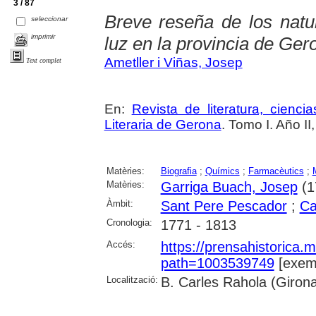
3 / 87
Breve reseña de los natur
seleccionar
imprimir
luz en la provincia de Ger
Ametller i Viñas, Josep
Text complet
En:
Revista de literatura, cienc
Literaria de Gerona
. Tomo I. Año I
Matèries:
Biografia
;
Químics
;
Farmacèutics
;
Matèries:
Garriga Buach, Josep
(1
Àmbit:
Sant Pere Pescador
;
Ca
Cronologia:
1771 - 1813
Accés:
https://prensahistorica
path=1003539749
[exemp
Localització:
B. Carles Rahola (Giron