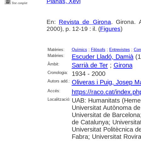
Planas, Xevi
Text complet
En:
Revista de Girona
. Girona.
2000), p. 12-19 : il. (
Figures
)
Matèries:
Químics
;
Filòsofs
;
Entrevistes
;
Con
Matèries:
Escuder Lladó, Damià
(1
Àmbit:
Sarrià de Ter
;
Girona
Cronologia:
1934 - 2000
Autors add.:
Oliveras i Puig, Josep M
Accés:
https://raco.cat/index.p
Localització:
UAB: Humanitats (Hemer
Universitat Autònoma de
Universitat de Barcelona;
de Catalunya; Universitat
Universitat Politècnica 
Fabra; Universitat Rovira 