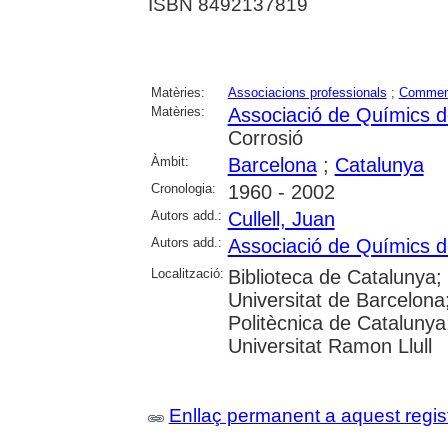
ISBN 8492137819
Matèries:
Associacions professionals
;
Commem
Matèries:
Associació de Químics d
Corrosió
Àmbit:
Barcelona
;
Catalunya
Cronologia:
1960 - 2002
Autors add.:
Cullell, Juan
Autors add.:
Associació de Químics d
Localització:
Biblioteca de Catalunya;
Universitat de Barcelona;
Politècnica de Catalunya; 
Universitat Ramon Llull
Enllaç permanent a aquest regis