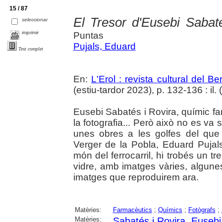
15 / 87
El Tresor d'Eusebi Sabat
seleccionar
imprimir
Puntas
Pujals, Eduard
Text complet
En:
L'Erol : revista cultural del B
(estiu-tardor 2023), p. 132-136 : il. (
Eusebi Sabatés i Rovira, químic f
la fotografia... Però això no es va
unes obres a les golfes del que 
Verger de la Pobla, Eduard Pujals,
món del ferrocarril, hi trobés un t
vidre, amb imatges vàries, algunes
imatges que reproduirem ara.
Matèries:
Farmacèutics
;
Químics
;
Fotògrafs
;
Matèries:
Sabatés i Rovira, Eusebi