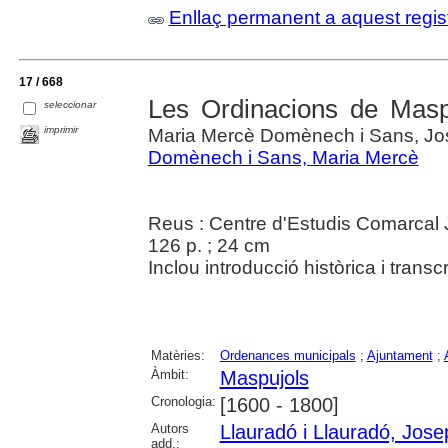
Enllaç permanent a aquest regis
17 / 668
Les Ordinacions de Maspu
seleccionar
imprimir
Maria Mercè Domènech i Sans, Jos
Domènech i Sans, Maria Mercè
Reus : Centre d'Estudis Comarcal 
126 p. ; 24 cm
Inclou introducció històrica i transc
Matèries:
Ordenances municipals
;
Ajuntament
;
Àmbit:
Maspujols
Cronologia:
[1600 - 1800]
Autors
Llauradó i Llauradó, Jose
add.: