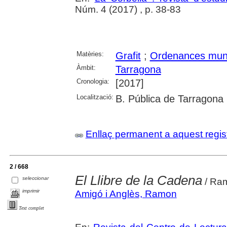
Núm. 4 (2017) , p. 38-83
Matèries:
Grafit
;
Ordenances muni
Àmbit:
Tarragona
Cronologia:
[2017]
Localització:
B. Pública de Tarragona
Enllaç permanent a aquest regis
2 / 668
El Llibre de la Cadena
seleccionar
/ Ra
imprimir
Amigó i Anglès, Ramon
Text complet