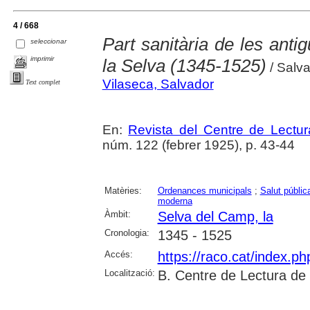
4 / 668
Part sanitària de les anti
seleccionar
imprimir
la Selva (1345-1525)
/ Salva
Vilaseca, Salvador
Text complet
En:
Revista del Centre de Lectu
núm. 122 (febrer 1925), p. 43-44
Matèries:
Ordenances municipals
;
Salut públic
moderna
Àmbit:
Selva del Camp, la
Cronologia:
1345 - 1525
Accés:
https://raco.cat/index.p
Localització:
B. Centre de Lectura de