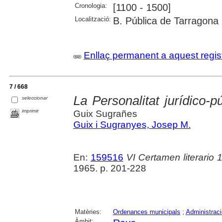
Cronologia:
[1100 - 1500]
Localització:
B. Pública de Tarragona
Enllaç permanent a aquest regis
7 / 668
La Personalitat jurídico-
seleccionar
imprimir
Guix Sugrañes
Guix i Sugranyes, Josep M.
En:
159516
VI Certamen literario 
1965. p. 201-228
Matèries:
Ordenances municipals
;
Administraci
Àmbit: