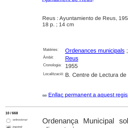
Reus : Ayuntamiento de Reus, 19
18 p. ; 14 cm
Matèries:
Ordenances municipals
Àmbit:
Reus
Cronologia:
1955
Localització:
B. Centre de Lectura de
Enllaç permanent a aquest regis
10 / 668
Ordenança Municipal sob
seleccionar
imprimir