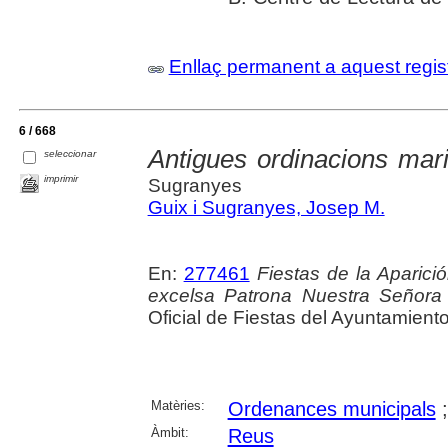
Enllaç permanent a aquest regis
6 / 668
Antigues ordinacions ma
seleccionar
imprimir
Sugranyes
Guix i Sugranyes, Josep M.
En:
277461
Fiestas de la Aparic
excelsa Patrona Nuestra Señora 
Oficial de Fiestas del Ayuntamient
Matèries:
Ordenances municipals
Àmbit:
Reus