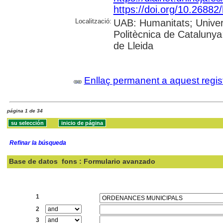
https://doi.org/10.26882
Localització:
UAB: Humanitats; Univers
Politècnica de Catalunya;
de Lleida
Enllaç permanent a aquest regis
página 1 de 34
Refinar la búsqueda
Base de datos
fons : Formulario avanzado
Buscar:
1
2
3