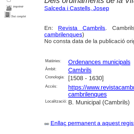
Dels ordinaments de la Vila
imprimir
Salceda i Castells, Josep
Text complet
En:
Revista Cambrils
. Cambri
cambrilenques
)
No consta data de la publicació ori
Matèries:
Ordenances municipals
Àmbit:
Cambrils
Cronologia:
[1508 - 1630]
Accés:
https://www.revistacambr
cambrilenques
Localització:
B. Municipal (Cambrils)
Enllaç permanent a aquest regis