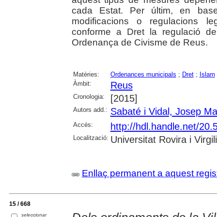
cada Estat. Per últim, en base
modificacions o regulacions le
conforme a Dret la regulació de 
Ordenança de Civisme de Reus.
Matèries:
Ordenances municipals
;
Dret
;
Islam
Àmbit:
Reus
Cronologia:
[2015]
Autors add.:
Sabaté i Vidal, Josep Ma
Accés:
http://hdl.handle.net/2
Localització:
Universitat Rovira i Virgili
Enllaç permanent a aquest regis
15 / 668
seleccionar