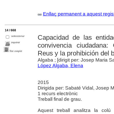
Enllaç permanent a aquest regis
14 / 668
Capacidad de las entida
seleccionar
imprimir
convivencia ciudadana
Reus y la prohibición del 
Text complet
Algaba ; [dirigit per: Josep Maria S
López Algaba, Elena
2015
Dirigida per: Sabaté Vidal, Josep Ma
1 recurs electrònic
Treball final de grau.
Aquest treball analitza la colú