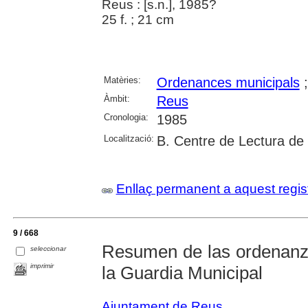
Reus : [s.n.], 1985?
25 f. ; 21 cm
Matèries:
Ordenances municipals
Àmbit:
Reus
Cronologia:
1985
Localització:
B. Centre de Lectura de
Enllaç permanent a aquest regis
9 / 668
Resumen de las ordenanz
seleccionar
imprimir
la Guardia Municipal
Ajuntament de Reus
.