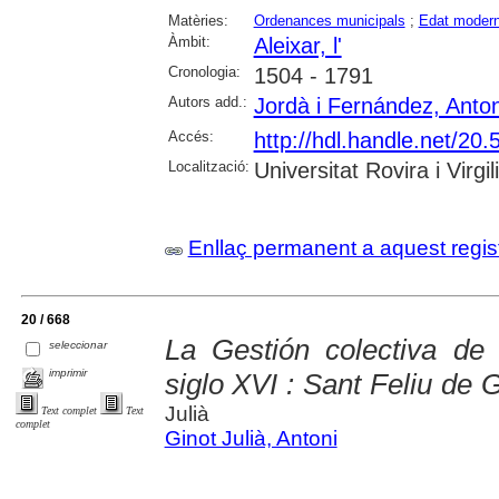
Matèries:
Ordenances municipals
;
Edat moder
Àmbit:
Aleixar, l'
Cronologia:
1504 - 1791
Autors add.:
Jordà i Fernández, Anton
Accés:
http://hdl.handle.net/2
Localització:
Universitat Rovira i Virgili
Enllaç permanent a aquest regis
20 / 668
La Gestión colectiva de
seleccionar
imprimir
siglo XVI : Sant Feliu de 
Julià
Text complet
Text
complet
Ginot Julià, Antoni