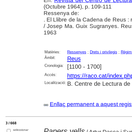
En:
Revista del Centro de Lectur
(Octubre 1964), p. 109-111
Ressenya de:
. El Llibre de la Cadena de Reus : r
/ Josep Ma. Guix Sugranyes. Reu
1963
Matèries:
Ressenyes
;
Drets i privilegis
;
Règim 
Àmbit:
Reus
Cronologia:
[1100 - 1700]
Accés:
https://raco.cat/index.p
Localització:
B. Centre de Lectura de
Enllaç permanent a aquest regis
3 / 668
Papers vells
seleccionar
/ Artur Dasca i Su