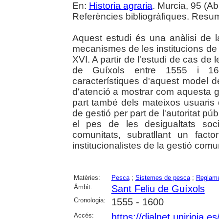
En:
Historia agraria
. Murcia, 95 (Abr
Referències bibliogràfiques. Resum
Aquest estudi és una anàlisi de l
mecanismes de les institucions de 
XVI. A partir de l'estudi de cas d
de Guíxols entre 1555 i 1600
característiques d'aquest model d
d'atenció a mostrar com aquesta g
part també dels mateixos usuaris 
de gestió per part de l'autoritat púb
el pes de les desigualtats soc
comunitats, subratllant un fact
institucionalistes de la gestió comu
Matèries:
Pesca
;
Sistemes de pesca
;
Reglam
Àmbit:
Sant Feliu de Guíxols
Cronologia:
1555 - 1600
Accés:
https://dialnet.unirioja.