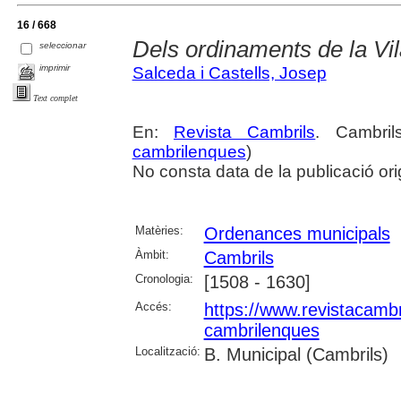
16 / 668
Dels ordinaments de la Vila
seleccionar
imprimir
Salceda i Castells, Josep
Text complet
En:
Revista Cambrils
. Cambri
cambrilenques
)
No consta data de la publicació ori
Matèries:
Ordenances municipals
Àmbit:
Cambrils
Cronologia:
[1508 - 1630]
Accés:
https://www.revistacambr
cambrilenques
Localització:
B. Municipal (Cambrils)