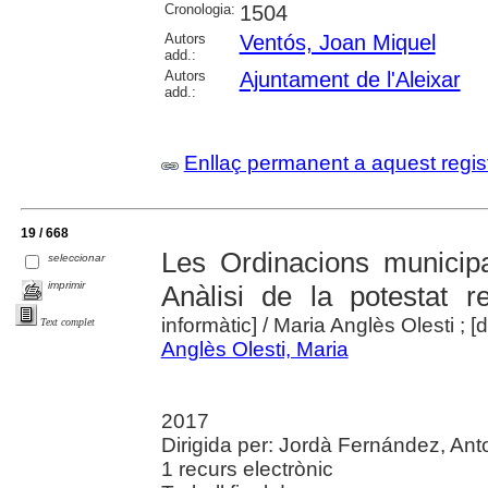
Cronologia:
1504
Autors
Ventós, Joan Miquel
add.:
Autors
Ajuntament de l'Aleixar
add.:
Enllaç permanent a aquest regis
19 / 668
Les Ordinacions municipa
seleccionar
imprimir
Anàlisi de la potestat r
informàtic]
/ Maria Anglès Olesti ; [
Text complet
Anglès Olesti, Maria
2017
Dirigida per: Jordà Fernández, Anton
1 recurs electrònic