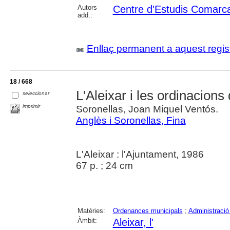
Autors
Centre d'Estudis Comarca
add.:
Enllaç permanent a aquest regis
18 / 668
L'Aleixar i les ordinacions 
seleccionar
imprimir
Soronellas, Joan Miquel Ventós.
Anglès i Soronellas, Fina
L'Aleixar : l'Ajuntament, 1986
67 p. ; 24 cm
Matèries:
Ordenances municipals
;
Administració 
Àmbit:
Aleixar, l'