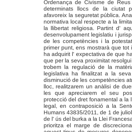
Ordenança de Civisme de Reus d
determinats llocs de la ciutat
afavoreix la seguretat pública. Anal
normativa local respecte a la limita
la llibertat religiosa. Partint d' 
desenvolupament legislatiu i juris
de les competències i la potesta
primer punt, ens mostrarà que tot 
ha adquirit l' expectativa de que ha d
que per la seva proximitat resolgui
trobem la regulació de la matèri
legislativa ha finalitzat a la se
disminució de les competències atr
lloc, realitzarem un anàlisi de d
les que apreciarem el seu posi
protecció del dret fonamental a la ll
legal, en contraposició a la Sen
Humans 43835/2011, de 1 de juliol, 
de l' ús del burka a la Llei Frances
prioritza el marge de discreciona
aquest tipus de mesures depenen