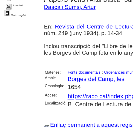
imprimir
Dasca i Sumsi, Artur
Text complet
En:
Revista del Centre de Lectu
núm. 249 (juny 1934), p. 14-34
Inclou transcripció del "Llibre de 
les Borges del Camp feta en lo any
Matèries:
Fonts documentals
;
Ordenances muni
Àmbit:
Borges del Camp, les
Cronologia:
1654
Accés:
https://raco.cat/index.p
Localització:
B. Centre de Lectura de
Enllaç permanent a aquest regis