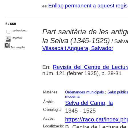
Enllaç permanent a aquest regis
5 / 668
Part sanitària de les anti
seleccionar
imprimir
la Selva (1345-1525)
/ Salva
Vilaseca i Anguera, Salvador
Text complet
En:
Revista del Centre de Lectu
núm. 121 (febrer 1925), p. 29-31
Matèries:
Ordenances municipals
;
Salut públic
moderna
Àmbit:
Selva del Camp, la
Cronologia:
1345 - 1525
Accés:
https://raco.cat/index.p
Localització:
B. Centre de Lectura de