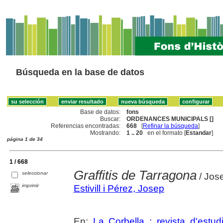
Búsqueda en la base de datos
Base de datos:
fons
Buscar:
ORDENANCES MUNICIPALS []
Referencias encontradas:
668
[
Refinar la búsqueda
]
Mostrando:
1 .. 20
en el formato [
Estandar
]
página 1 de 34
1 / 668
Graffitis de Tarragona
seleccionar
/ Jose
imprimir
Estivill i Pérez, Josep
En:
La Corbella : revista d'estud