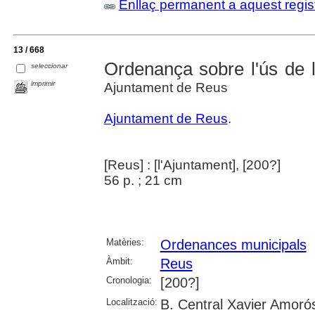
Enllaç permanent a aquest regis
13 / 668
Ordenança sobre l'ús de l
seleccionar
imprimir
Ajuntament de Reus
Ajuntament de Reus
.
[Reus] : [l'Ajuntament], [200?]
56 p. ; 21 cm
Matèries:
Ordenances municipals
Àmbit:
Reus
Cronologia:
[200?]
Localització:
B. Central Xavier Amoró