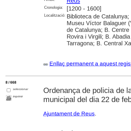
Reus
Cronologia:
[1200 - 1600]
Localització:
Biblioteca de Catalunya;
Museu Víctor Balaguer (V
de Catalunya; B. Centre 
Rovira i Virgili; B. Abad
Tarragona; B. Central X
Enllaç permanent a aquest regis
8 / 668
Ordenança de policia de la
seleccionar
imprimir
municipal del dia 22 de fe
Ajuntament de Reus
.