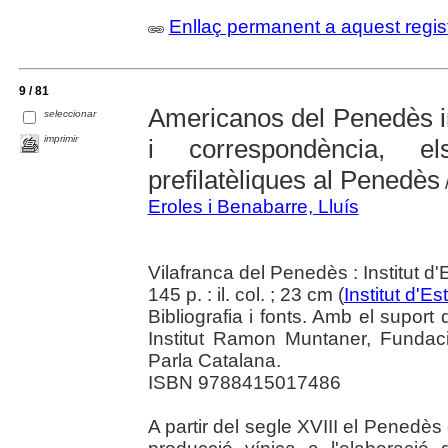
Enllaç permanent a aquest regis
9 / 81
Americanos del Penedès int
seleccionar
imprimir
i correspondència, e
prefilatèliques al Penedès
Eroles i Benabarre, Lluís
Vilafranca del Penedès : Institut 
145 p. : il. col. ; 23 cm (
Institut d'
Bibliografia i fonts. Amb el supor
Institut Ramon Muntaner, Fundac
Parla Catalana.
ISBN 9788415017486
A partir del segle XVIII el Penedè