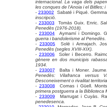
internacional. La vaga dels paper
les conques de l'Anoia i el Bitlles;
-
233002
Sabaté i Piqué. Gemm
inscripció.
-
233003
Tomàs Guix. Enric.
Sal
Penedès (1976-2018).
-
233004
Aymamí i Domingo. G
guerra i bandolerisme al Penedès.
-
233005
Solé i Armajach. Jo
Penedès (segles XVIII-XIX).
-
233006
Soler i Becerro. Raim
gènere en dos municipis rabassair
1934.
-
233007
Balta i Moner. Jaum
Penedès: Vilafranca versus Vil
Desconeixement o rivalitat territoria
-
233008
Comas i Güell. Monts
primera postguerra a la Biblioteca
-
233009
Marrugat i Cuyàs. R
penedesenca.
-
233010
Morgades. Joan B.
Con