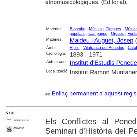
etnomusicològiques. (Editorial).
Matèries:
Biografia
;
Músics
;
Clergues
;
Música
populars
;
Campanes
;
Orgues
;
Font
Matèries:
Maideu i Auguet, Josep
(
Àmbit:
Ripoll
;
Vilafranca del Penedès
;
Cata
Cronologia:
1893 - 1971
Autors add.:
Institut d'Estudis Pened
Localització:
Institut Ramon Muntaner;
Enllaç permanent a aquest regis
5 / 81
Els Conflictes al Pened
seleccionar
imprimir
Seminari d'Història del Pe