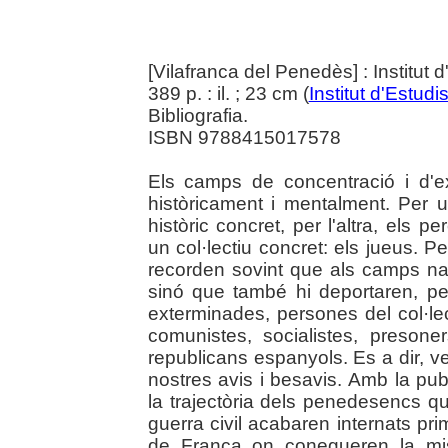
[Vilafranca del Penedès] : Institu
389 p. : il. ; 23 cm (
Institut d'Estu
Bibliografia.
ISBN 9788415017578
Els camps de concentració i d'e
històricament i mentalment. Per
històric concret, per l'altra, els
un col·lectiu concret: els jueus. Pe
recorden sovint que als camps naz
sinó que també hi deportaren, pe
exterminades, persones del col·le
comunistes, socialistes, presoner
republicans espanyols. Es a dir, v
nostres avis i besavis. Amb la pub
la trajectòria dels penedesencs qu
guerra civil acabaren internats pr
de França on conegueren la misè