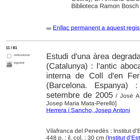
Biblioteca Ramon Bosch 
Enllaç permanent a aquest regis
11 / 81
Estudi d'una àrea degrad
seleccionar
imprimir
(Catalunya) : l'antic abo
interna de Coll d'en Fer
(Barcelona. Espanya) :
setembre de 2005
/ José An
Josep Maria Mata-Perelló]
Herrera i Sancho, Josep Antoni
Vilafranca del Penedès : Institut 
448 p. : il. col. ; 30 cm (
Institut d'