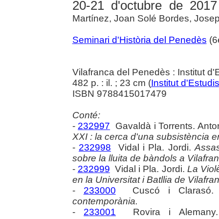
20-21 d'octubre de 2017
Martínez, Joan Solé Bordes, Josep
Seminari d'Història del Penedès
(6è
Vilafranca del Penedès : Institut 
482 p. : il. ; 23 cm (
Institut d'Estu
ISBN 9788415017479
Conté:
-
232997
Gavaldà i Torrents. Anto
XXI : la cerca d'una subsistència e
-
232998
Vidal i Pla. Jordi.
Assas
sobre la lluita de bàndols a Vilafra
-
232999
Vidal i Pla. Jordi.
La Violè
en la Universitat i Batllia de Vilafr
-
233000
Cuscó i Clarasó.
contemporània.
-
233001
Rovira i Alemany