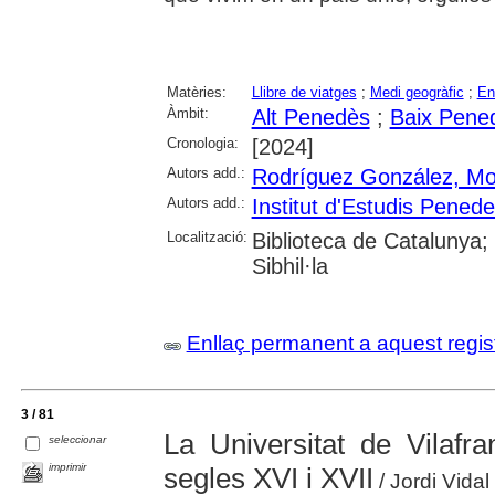
Matèries:
Llibre de viatges
;
Medi geogràfic
;
En
Àmbit:
Alt Penedès
;
Baix Pene
Cronologia:
[2024]
Autors add.:
Rodríguez González, Mo
Autors add.:
Institut d'Estudis Pened
Localització:
Biblioteca de Catalunya
Sibhil·la
Enllaç permanent a aquest regis
3 / 81
La Universitat de Vilafr
seleccionar
imprimir
segles XVI i XVII
/ Jordi Vidal