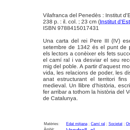
Vilafranca del Penedès : Institut 
238 p. : il. col. ; 23 cm (
Institut d'
ISBN 9788415017431
Una carta del rei Pere III (IV) 
setembre de 1342 és el punt de p
els lectors a conèixer els fets succe
el camí ral i va desviar el seu r
mig del poble. A partir d'aquest m
vida, les relacions de poder, les d
anat estructurant el territori fin
medieval. Un llibre d'història, esc
fer arribar a tothom la història del 
de Catalunya.
Matèries:
Edat mitjana
;
Camí ral
;
Societat
;
Or
Àmbit: