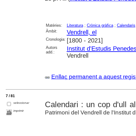
Matèries:
Literatura
;
Crònica gràfica
;
Calendaris
Àmbit:
Vendrell, el
Cronologia:
[1800 - 2021]
Autors
Institut d'Estudis Penede
add.:
Vendrell
Enllaç permanent a aquest regis
7 / 81
Calendari : un cop d'ull al
seleccionar
imprimir
Patrimoni del Vendrell de l'Institu