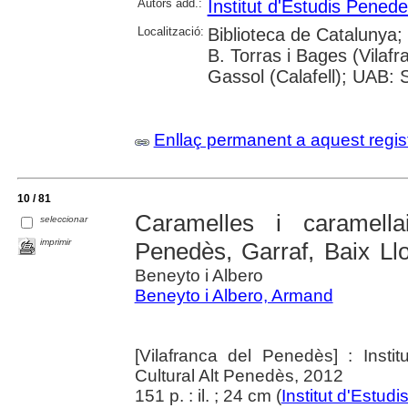
Autors add.:
Institut d'Estudis Pened
Localització:
Biblioteca de Catalunya; 
B. Torras i Bages (Vilaf
Gassol (Calafell); UAB: S
Enllaç permanent a aquest regis
10 / 81
Caramelles i caramell
seleccionar
imprimir
Penedès, Garraf, Baix Ll
Beneyto i Albero
Beneyto i Albero, Armand
[Vilafranca del Penedès] : Inst
Cultural Alt Penedès, 2012
151 p. : il. ; 24 cm (
Institut d'Estu