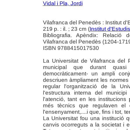
Vidal i Pla, Jordi
Vilafranca del Penedès : Institut 
219 p. : il. ; 23 cm (
Institut d'Estu
Bibliografia. Apèndix: Relació 
Vilafranca del Penedès (1204-1719
ISBN 9788415017530
La Universitat de Vilafranca del 
municipal que durant quas
democràticament- un ampli conj
descriuen àmpliament les normes 
regular l'organització de la Univ
l'estructura interna del municip
l'atenció, tant en les institucion
més tècnics que regulaven el c
l'ensenyament,....i que, fins i tot, 
La Universitat fou una institució
canvis ocorreguts a la societat i 