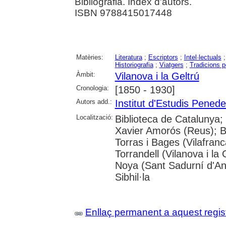
Bibliografia. Índex d'autors.
ISBN 9788415017448
Matèries:
Literatura
;
Escriptors
;
Intel·lectuals
Historiografia
;
Viatgers
;
Tradicions p
Àmbit:
Vilanova i la Geltrú
Cronologia:
[1850 - 1930]
Autors add.:
Institut d'Estudis Pened
Localització:
Biblioteca de Catalunya; 
Xavier Amorós (Reus); B.
Torras i Bages (Vilafra
Torrandell (Vilanova i l
Noya (Sant Sadurní d'An
Sibhil·la
Enllaç permanent a aquest regis