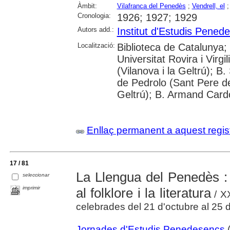
Àmbit:
Vilafranca del Penedès
;
Vendrell, el
Cronologia:
1926; 1927; 1929
Autors add.:
Institut d'Estudis Pened
Localització:
Biblioteca de Catalunya;
Universitat Rovira i Virg
(Vilanova i la Geltrú); B
de Pedrolo (Sant Pere de
Geltrú); B. Armand Cardo
Enllaç permanent a aquest regis
17 / 81
La Llengua del Penedès : 
seleccionar
imprimir
al folklore i la literatura
/ X
celebrades del 21 d'octubre al 25
Jornades d'Estudis Penedesencs
(