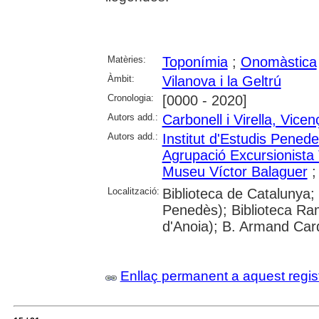
Matèries:
Toponímia
;
Onomàstica
Àmbit:
Vilanova i la Geltrú
Cronologia:
[0000 - 2020]
Autors add.:
Carbonell i Virella, Vicen
Autors add.:
Institut d'Estudis Pened
Agrupació Excursionista 
Museu Víctor Balaguer
Localització:
Biblioteca de Catalunya; 
Penedès); Biblioteca R
d'Anoia); B. Armand Card
Enllaç permanent a aquest regis