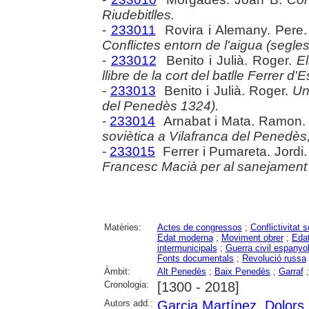
Riudebitlles.
-
233011
Rovira i Alemany. Pere
Conflictes entorn de l'aigua (segles
-
233012
Benito i Julià. Roger.
El
llibre de la cort del batlle Ferrer 
-
233013
Benito i Julià. Roger.
Un
del Penedès 1324).
-
233014
Arnabat i Mata. Ramon
soviètica a Vilafranca del Penedès
-
233015
Ferrer i Pumareta. Jordi
Francesc Macià per al sanejament d
Matèries:
Actes de congressos
;
Conflictivitat s
Edat moderna
;
Moviment obrer
;
Eda
intermunicipals
;
Guerra civil espanyo
Fonts documentals
;
Revolució russa
Àmbit:
Alt Penedès
;
Baix Penedès
;
Garraf
Cronologia:
[1300 - 2018]
Autors add.:
Garcia Martínez, Dolors