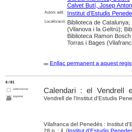
Calvet Butí, Josep Anton
Autors add.:
Institut d'Estudis Pened
Localització:
Biblioteca de Catalunya;
(Vilanova i la Geltrú); Bi
Biblioteca Ramon Bosch 
Torras i Bages (Vilafran
Enllaç permanent a aquest regis
6 / 81
Calendari : el Vendrell e
seleccionar
imprimir
Vendrell de l'Institut d'Estudis Pe
Vilafranca del Penedès : Institut 
28 p. : il. (
Institut d'Estudis Pened