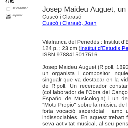
4 / 81
Josep Maideu Auguet, un 
seleccionar
imprimir
Cuscó i Clarasó
Cuscó i Clarasó, Joan
Vilafranca del Penedès : Institut 
124 p. ; 23 cm (
Institut d'Estudis
ISBN 9788415017516
Josep Maideu Auguet (Ripoll, 1893
un organista i compositor inqui
singualr que va destacar en la vid
de Ripoll. Un recercador constan
(col·laborador de l'Obra del Cançon
Español de Musicologia) i un def
"Motu Propio" sobre la música de
forta vocació sacerdotal i amb
indissociables. En aquest trebatt 
seva activitat musical, al seu pen