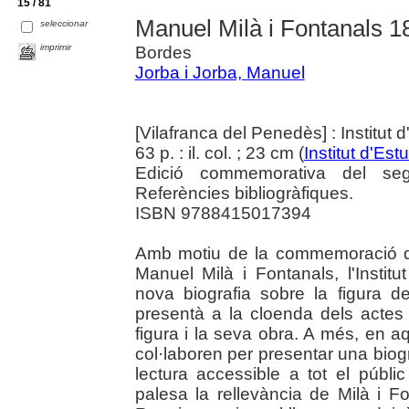
15 / 81
Manuel Milà i Fontanals 
seleccionar
imprimir
Bordes
Jorba i Jorba, Manuel
[Vilafranca del Penedès] : Institu
63 p. : il. col. ; 23 cm (
Institut d'Es
Edició commemorativa del seg
Referències bibliogràfiques.
ISBN 9788415017394
Amb motiu de la commemoració d
Manuel Milà i Fontanals, l'Insti
nova biografia sobre la figura de 
presentà a la cloenda dels acte
figura i la seva obra. A més, en 
col·laboren per presentar una biogr
lectura accessible a tot el públi
palesa la rellevància de Milà i 