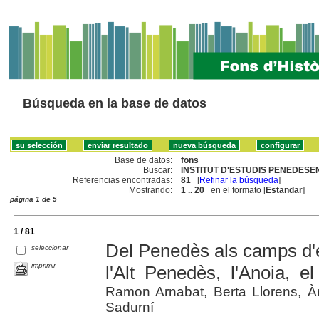
Búsqueda en la base de datos
Base de datos:
fons
Buscar:
INSTITUT D'ESTUDIS PENEDESEN
Referencias encontradas:
81
[
Refinar la búsqueda
]
Mostrando:
1 .. 20
en el formato [
Estandar
]
página 1 de 5
1 / 81
Del Penedès als camps d'e
seleccionar
imprimir
l'Alt Penedès, l'Anoia, 
Ramon Arnabat, Berta Llorens, À
Sadurní