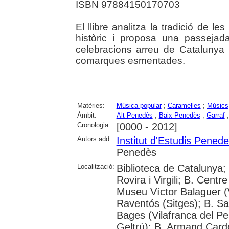
ISBN 97884150170703
El llibre analitza la tradició de l
històric i proposa una passejad
celebracions arreu de Catalunya 
comarques esmentades.
Matèries:
Música popular
;
Caramelles
;
Músics
Àmbit:
Alt Penedès
;
Baix Penedès
;
Garraf
Cronologia:
[0000 - 2012]
Autors add.:
Institut d'Estudis Pened
Penedès
Localització:
Biblioteca de Catalunya;
Rovira i Virgili; B. Cent
Museu Víctor Balaguer (Vi
Raventós (Sitges); B. San
Bages (Vilafranca del Pe
Geltrú); B. Armand Cardon