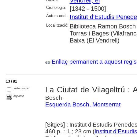
Vendrell, el
Cronologia:
[1342 - 1500]
Autors add.:
Institut d'Estudis Pened
Localització:
Biblioteca Ramon Bosch 
Torras i Bages (Vilafranc
Baixa (El Vendrell)
Enllaç permanent a aquest regis
13 / 81
La Ciutat de Vilageltrú : At
seleccionar
imprimir
Bosch
Esquerda Bosch, Montserrat
[Sitges] : Institut d'Estudis Pened
460 p. : il. ; 23 cm (
Institut d'Estu