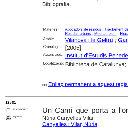
Bibliografia.
Matèries:
Abocadors de residus
;
Tractament de
Residus urbans
;
Medi ambient
;
Flor
Àmbit:
Vilanova i la Geltrú
;
Gar
Cronologia:
[2005]
Autors add.:
Institut d'Estudis Pened
Localització:
Biblioteca de Catalunya;
Enllaç permanent a aquest regis
12 / 81
Un Camí que porta a l'or
seleccionar
imprimir
Núria Canyelles Vilar
Canyelles i Vilar, Núria