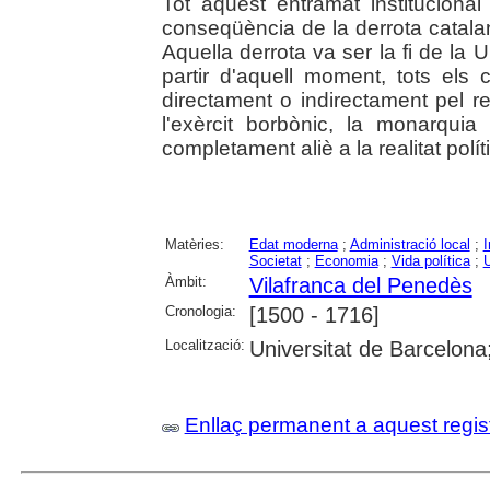
Tot aquest entramat instituciona
conseqüència de la derrota catal
Aquella derrota va ser la fi de la U
partir d'aquell moment, tots els
directament o indirectament pel r
l'exèrcit borbònic, la monarquia
completament aliè a la realitat políti
Matèries:
Edat moderna
;
Administració local
;
I
Societat
;
Economia
;
Vida política
;
Àmbit:
Vilafranca del Penedès
Cronologia:
[1500 - 1716]
Localització:
Universitat de Barcelona;
Enllaç permanent a aquest regis