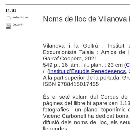
14 / 81
Noms de lloc de Vilanova i
seleccionar
imprimir
Vilanova i la Geltrú : Institu
Excursionista Talaia : Amics de 
Garraf Coopera, 2021
549 p., 16 làm. : il., plàn. ; 23 cm (
C
/ (
Institut d'Estudis Penedesencs
,
A la part superior de la portada: G
ISBN 9788415017455
És el setè volum del Corpus de
pàgines del llibre hi apareixen 1.1
fotografies i un plànol toponímic d
Vicenç Carbonell ha dedicat bona p
difusió dels noms de lloc, els seu
llegendes.