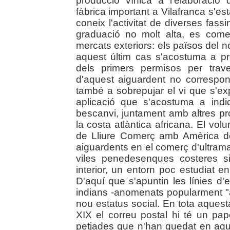
producció vínica a l'elaboració 
fàbrica important a Vilafranca s'es
coneix l'activitat de diverses fas
graduació no molt alta, es come
mercats exteriors: els països del n
aquest últim cas s'acostuma a p
dels primers permisos per traves
d'aquest aiguardent no correspo
també a sobrepujar el vi que s'ex
aplicació que s'acostuma a ind
bescanvi, juntament amb altres pro
la costa atlàntica africana. El vo
de Lliure Comerç amb Amèrica de
aiguardents en el comerç d'ultrama
viles penedesenques costeres s
interior, un entorn poc estudiat e
D'aquí que s'apuntin les línies d'e
indians -anomenats popularment "
nou estatus social. En tota aquesta
XIX el correu postal hi té un pa
petjades que n'han quedat en aqu