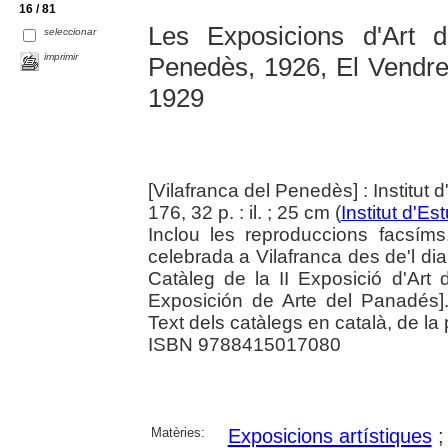
16 / 81
Les Exposicions d'Art d
seleccionar
imprimir
Penedès, 1926, El Vendrell
1929
[Vilafranca del Penedès] : Institu
176, 32 p. : il. ; 25 cm (
Institut d'E
Inclou les reproduccions facsíms
celebrada a Vilafranca des de'l di
Catàleg de la II Exposició d'Art
Exposición de Arte del Panadés].
Text dels catàlegs en català, de la
ISBN 9788415017080
Matèries:
Exposicions artístiques