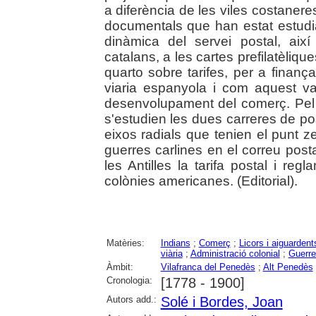
a diferència de les viles costaner
documentals que han estat estudiat
dinàmica del servei postal, així 
catalans, a les cartes prefilatèliqu
quarto sobre tarifes, per a finança
viaria espanyola i com aquest va 
desenvolupament del comerç. Pel q
s'estudien les dues carreres de p
eixos radials que tenien el punt z
guerres carlines en el correu posta
les Antilles la tarifa postal i re
colònies americanes. (Editorial).
Matèries:
Indians
;
Comerç
;
Licors i aiguardent
viària
;
Administració colonial
;
Guerre
Àmbit:
Vilafranca del Penedès
;
Alt Penedès
Cronologia:
[1778 - 1900]
Autors add.:
Solé i Bordes, Joan