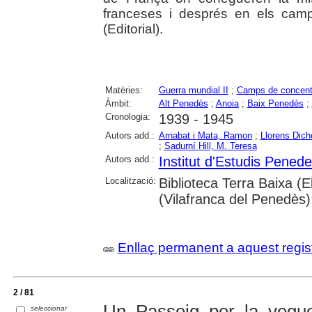
franceses i després en els camp
(Editorial).
Matèries:
Guerra mundial II
;
Camps de concent
Àmbit:
Alt Penedès
;
Anoia
;
Baix Penedès
;
Cronologia:
1939 - 1945
Autors add.:
Arnabat i Mata, Ramon
;
Llorens Dich
;
Sadurní Hill, M. Teresa
Autors add.:
Institut d'Estudis Pened
Localització:
Biblioteca Terra Baixa (E
(Vilafranca del Penedès);
Enllaç permanent a aquest regis
2 / 81
Un Passeig per la vegu
seleccionar