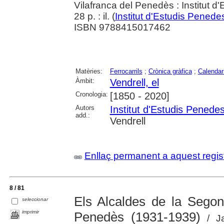
Vilafranca del Penedès : Institut 
28 p. : il. (
Institut d'Estudis Pened
ISBN 9788415017462
Matèries:
Ferrocarrils
;
Crònica gràfica
;
Calendar
Àmbit:
Vendrell, el
Cronologia:
[1850 - 2020]
Autors
Institut d'Estudis Penede
add.:
Vendrell
Enllaç permanent a aquest regis
8 / 81
Els Alcaldes de la Segon
seleccionar
imprimir
Penedès (1931-1939)
/ Ja