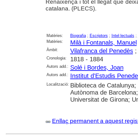
Renaixença i tot el llegat que deix
catalana. (PLECS).
Matèries:
Biografia
;
Escriptors
;
Intel·lectuals
;
Matèries:
Milà i Fontanals, Manuel
Àmbit:
Vilafranca del Penedès
Cronologia:
1818 - 1884
Autors add.:
Solé i Bordes, Joan
Autors add.:
Institut d'Estudis Pened
Localització:
Biblioteca de Catalunya;
Autònoma de Barcelona; 
Universitat de Girona; Uni
Enllaç permanent a aquest regis