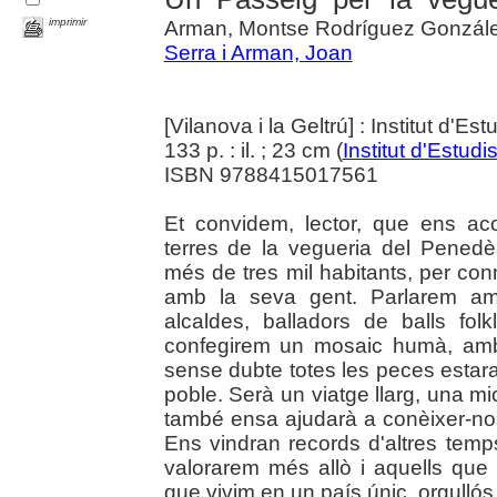
imprimir
Arman, Montse Rodríguez Gonzál
Serra i Arman, Joan
[Vilanova i la Geltrú] : Institut d'
133 p. : il. ; 23 cm (
Institut d'Estu
ISBN 9788415017561
Et convidem, lector, que ens ac
terres de la vegueria del Penedè
més de tres mil habitants, per con
amb la seva gent. Parlarem amb
alcaldes, balladors de balls fol
confegirem un mosaic humà, amb il
sense dubte totes les peces estara
poble. Serà un viatge llarg, una m
també ensa ajudarà a conèixer-no
Ens vindran records d'altres temp
valorarem més allò i aquells que
que vivim en un país únic, orgullós 