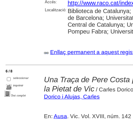
Accés:
http://www.raco.cat/ind
Localització:
Biblioteca de Catalunya;
de Barcelona; Universitat
Central de Catalunya; Uni
Pompeu Fabra; Universitat
Enllaç permanent a aquest regis
6 / 8
Una Traça de Pere Costa pe
seleccionar
imprimir
la Pietat de Vic
/ Carles Dorico
Dorico i Alujas, Carles
Text complet
En:
Ausa
. Vic. Vol. XVIII, núm. 142