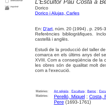
L'Escultor Pau Costa a B
seleccionar
imprimir
Dorico
Dorico i Alujas, Carles
En:
D'art
, núm. 20 (1994) , p. 295-32
Referències bibliogràfiques. I
castellà i anglès.
Estudi de la producció del taller d
comarca en els últims anys del seg
XVIII. Com a conseqüència de la co
les obres són de qualitat molt de
com a l'execució.
Matèries:
Art religiós
;
Escultura
;
Barroc
;
Escu
Matèries:
Perelló, Miquel
;
Costa, 
Pere
(1693-1761)