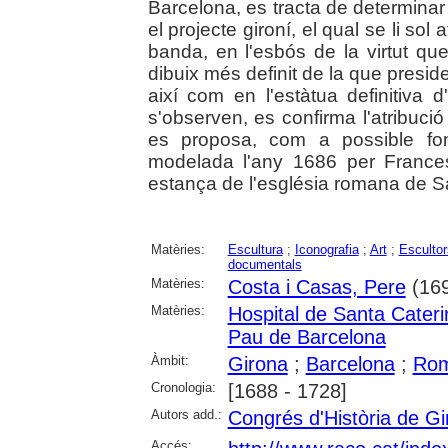
Barcelona, es tracta de determinar 
el projecte gironí, el qual se li sol
banda, en l'esbós de la virtut que 
dibuix més definit de la que preside
així com en l'estàtua definitiva 
s'observen, es confirma l'atribució
es proposa, com a possible font
modelada l'any 1686 per France
estança de l'església romana de Sa
Matèries:
Escultura
;
Iconografia
;
Art
;
Escultor
documentals
Matèries:
Costa i Casas, Pere
(169
Matèries:
Hospital de Santa Cater
Pau de Barcelona
Àmbit:
Girona
;
Barcelona
;
Ro
Cronologia:
[1688 - 1728]
Autors add.:
Congrés d'Història de Gi
Accés: