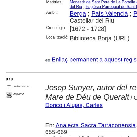
Matèries:
Monestir de Sant Pere de La Portella 
del Riu
;
Església Parroquial de Sant
Àmbit:
Berga
;
País Valencià
;
P
Castellar del Riu
Cronologia:
[1672 - 1728]
Localització:
Biblioteca Borja (URL)
Enllaç permanent a aquest regis
8 / 8
Josep Sunyer, autor del re
seleccionar
imprimir
Mare de Déu de Queralt
/ C
Dorico i Alujas, Carles
En:
Analecta Sacra Tarraconensia
655-669