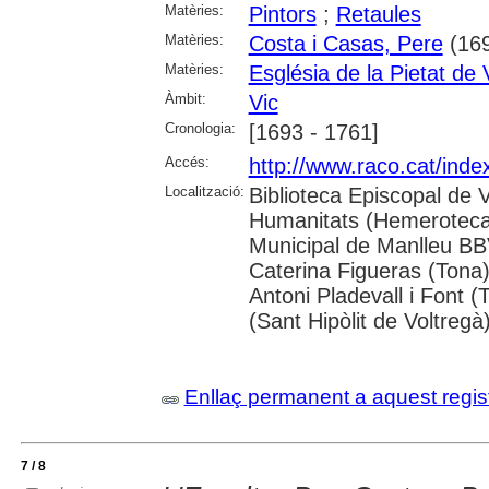
Matèries:
Pintors
;
Retaules
Matèries:
Costa i Casas, Pere
(169
Matèries:
Església de la Pietat de 
Àmbit:
Vic
Cronologia:
[1693 - 1761]
Accés:
http://www.raco.cat/inde
Localització:
Biblioteca Episcopal de 
Humanitats (Hemeroteca);
Municipal de Manlleu BBVA
Caterina Figueras (Tona
Antoni Pladevall i Font 
(Sant Hipòlit de Voltregà
Enllaç permanent a aquest regis
7 / 8