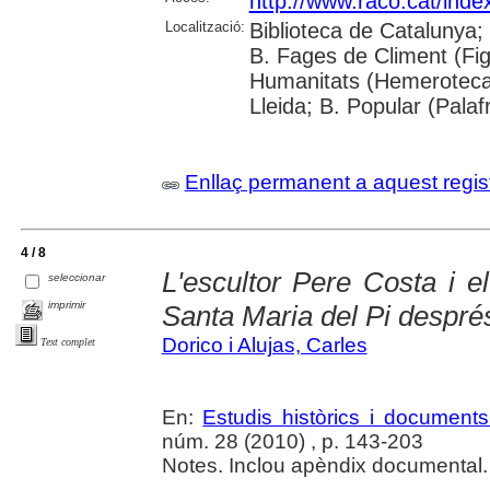
http://www.raco.cat/inde
Localització:
Biblioteca de Catalunya; U
B. Fages de Climent (Fig
Humanitats (Hemeroteca)
Lleida; B. Popular (Pala
Enllaç permanent a aquest regis
4 / 8
L'escultor Pere Costa i e
seleccionar
imprimir
Santa Maria del Pi despré
Dorico i Alujas, Carles
Text complet
En:
Estudis històrics i documents
núm. 28 (2010) , p. 143-203
Notes. Inclou apèndix documental. 