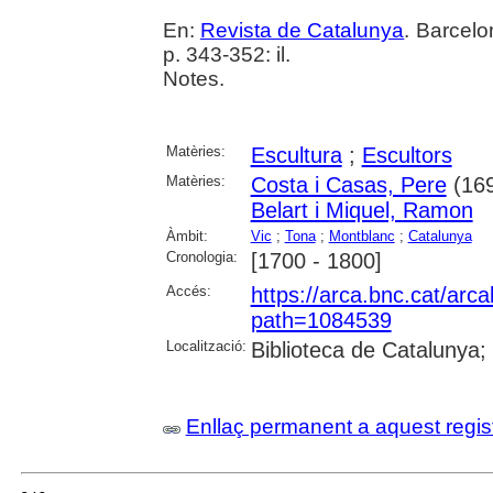
En:
Revista de Catalunya
. Barcelo
p. 343-352: il.
Notes.
Matèries:
Escultura
;
Escultors
Matèries:
Costa i Casas, Pere
(169
Belart i Miquel, Ramon
Àmbit:
Vic
;
Tona
;
Montblanc
;
Catalunya
Cronologia:
[1700 - 1800]
Accés:
https://arca.bnc.cat/ar
path=1084539
Localització:
Biblioteca de Catalunya
Enllaç permanent a aquest regis