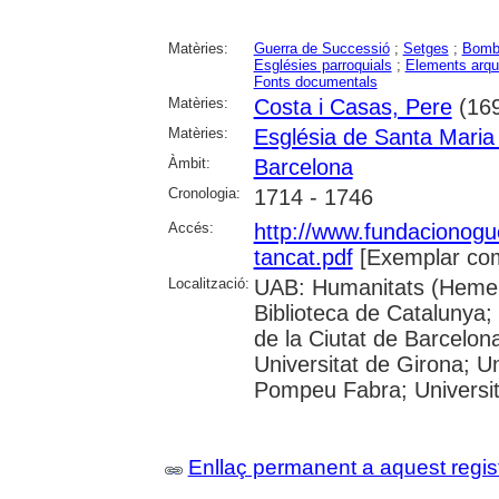
Matèries:
Guerra de Successió
;
Setges
;
Bomb
Esglésies parroquials
;
Elements arqu
Fonts documentals
Matèries:
Costa i Casas, Pere
(169
Matèries:
Església de Santa Maria 
Àmbit:
Barcelona
Cronologia:
1714 - 1746
Accés:
http://www.fundacionogu
tancat.pdf
[Exemplar com
Localització:
UAB: Humanitats (Hemero
Biblioteca de Catalunya; 
de la Ciutat de Barcelona
Universitat de Girona; Uni
Pompeu Fabra; Universit
Enllaç permanent a aquest regis