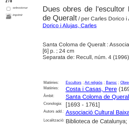
2 / 8
Dues obres de l'esculto
seleccionar
imprimir
de Queralt
/ per Carles Dorico i
Dorico i Alujas, Carles
Santa Coloma de Queralt : Associa
[6] p. ; 24 cm
Separata de: Recull, núm. 4 (1996),
Matèries:
Escultors
;
Art religiós
;
Barroc
;
Obres
Matèries:
Costa i Casas, Pere
(169
Àmbit:
Santa Coloma de Queral
Cronologia:
[1693 - 1761]
Autors add.:
Associació Cultural Baix
Localització:
Biblioteca de Catalunya;