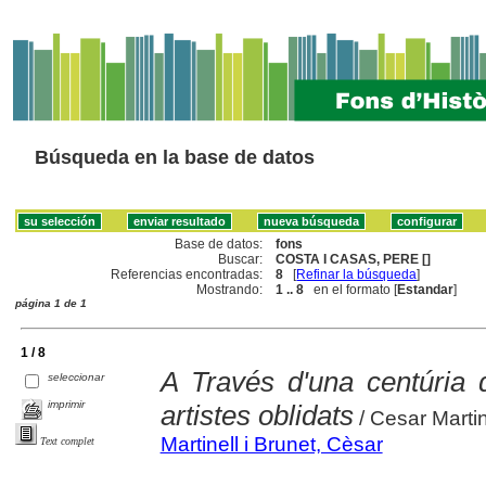
Búsqueda en la base de datos
Base de datos:
fons
Buscar:
COSTA I CASAS, PERE []
Referencias encontradas:
8
[
Refinar la búsqueda
]
Mostrando:
1 .. 8
en el formato [
Estandar
]
página 1 de 1
1 / 8
A Través d'una centúria d
seleccionar
imprimir
artistes oblidats
/ Cesar Martin
Martinell i Brunet, Cèsar
Text complet