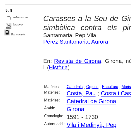
5 / 8
Carasses a la Seu de Giro
seleccionar
imprimir
simbòlica contra els pir
Santamaria, Pep Vila
Text complet
Pérez Santamaria, Aurora
En:
Revista de Girona
. Girona, n
il (
Història
)
Matèries:
Catedrals
;
Orgues
;
Escultura
;
Mori
Matèries:
Costa, Pau
;
Costa i Cas
Matèries:
Catedral de Girona
Àmbit:
Girona
Cronologia:
1591 - 1730
Autors add.:
Vila i Medinyà, Pep