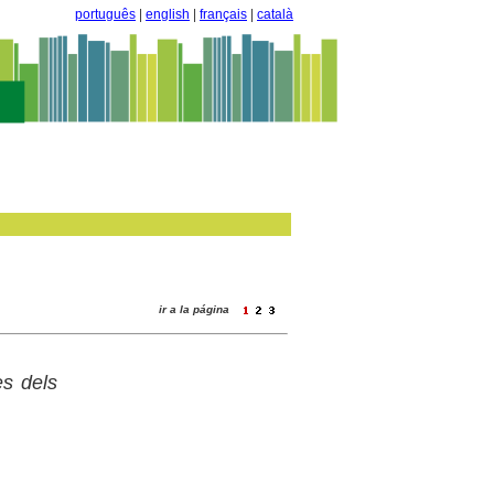
português
|
english
|
français
|
català
ir a la página
es dels