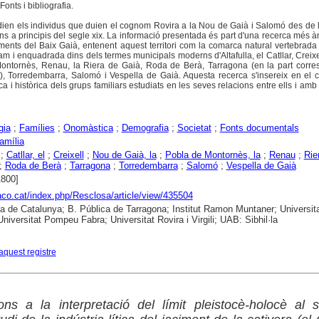
onts i bibliografia.
udien els individus que duien el cognom Rovira a la Nou de Gaià i Salomó des de l'
ins a principis del segle xix. La informació presentada és part d'una recerca més 
ments del Baix Gaià, entenent aquest territori com la comarca natural vertebrada 
tram i enquadrada dins dels termes municipals moderns d'Altafulla, el Catllar, Creixe
ontornès, Renau, la Riera de Gaià, Roda de Berà, Tarragona (en la part corre
t), Torredembarra, Salomó i Vespella de Gaià. Aquesta recerca s'insereix en el 
a i històrica dels grups familiars estudiats en les seves relacions entre ells i amb el
gia
;
Famílies
;
Onomàstica
;
Demografia
;
Societat
;
Fonts documentals
amília
;
Catllar, el
;
Creixell
;
Nou de Gaià, la
;
Pobla de Montornès, la
;
Renau
;
Rie
;
Roda de Berà
;
Tarragona
;
Torredembarra
;
Salomó
;
Vespella de Gaià
1800]
raco.cat/index.php/Resclosa/article/view/435504
ca de Catalunya; B. Pública de Tarragona; Institut Ramon Muntaner; Universit
Universitat Pompeu Fabra; Universitat Rovira i Virgili; UAB: Sibhil·la
aquest registre
ns a la interpretació del límit pleistocè-holocè al 