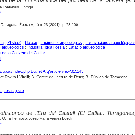
udi de la indústria lítica del jaciment de la cativera (el C
a Fontanals i Torroja
ta
. Tarragona. Època V, núm. 23 (2001) , p. 73-100 : il.
ria
;
Plistocè
;
Holocè
;
Jaciments arqueològics
;
Excavacions arqueològique
 arqueològics
;
Indústria lítica i òssia
;
Datació arqueològica
 de la Cativera del Catllar
l
raco.cat/index.php/ButlletiArq/article/view/315243
tat Rovira i Virgili; B. Centre de Lectura de Reus; B. Pública de Tarragona
aquest registre
ohistórico de l'Era del Castell (El Catllar, Tarragonés
ro Otiña Hermoso, Josep Maria Vergès Bosch
ta