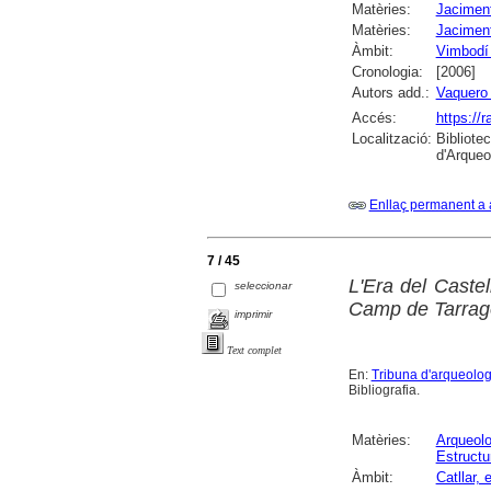
Matèries:
Jaciment
Matèries:
Jaciment
Àmbit:
Vimbodí 
Cronologia:
[2006]
Autors add.:
Vaquero
Accés:
https://
Localització:
Bibliote
d'Arqueo
Enllaç permanent a 
7 / 45
L'Era del Castel
seleccionar
Camp de Tarra
imprimir
Text complet
En:
Tribuna d'arqueolog
Bibliografia.
Matèries:
Arqueolo
Estructu
Àmbit:
Catllar, e