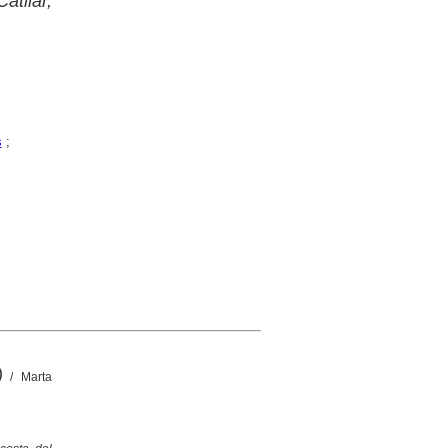
atllar,
s
;
)
/ Marta