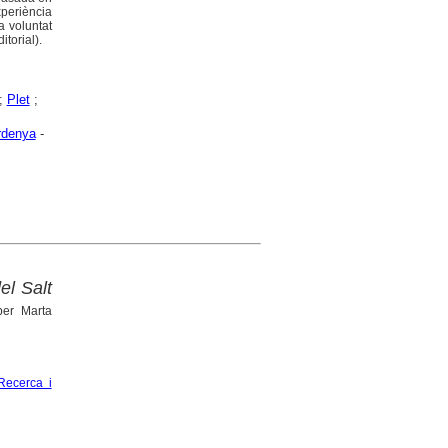
xperiència
a voluntat
itorial).
;
Plet
;
rdenya
-
el Salt
er Marta
Recerca i