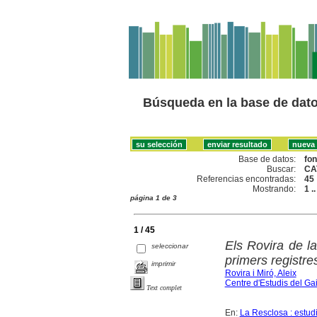
Búsqueda en la base de dat
Base de datos:
fo
Buscar:
CA
Referencias encontradas:
45
Mostrando:
1 .
página 1 de 3
1 / 45
Els Rovira de l
seleccionar
primers registres
imprimir
Rovira i Miró, Aleix
Centre d'Estudis del Ga
Text complet
En:
La Resclosa : estudi