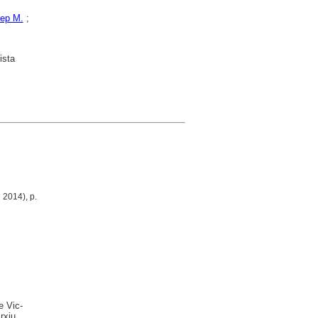
sep M.
;
ista
 2014), p.
e Vic-
rxiu