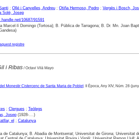
Santi
;
Ollé i Canyelles, Andreu
;
Otiña Hermoso, Pedro
;
Vergès i Bosch, Jo
a Solé, Josep
dl.handle.net/10687/91591
ca Marcel·lí Domingo (Tortosa); B. Pública de Tarragona; B. Dr. Mn. Joan Bapt
Gandesa)
aquest registre
l i Ribas
/ Octavi Vilà Mayo
del Monestir Cistercenc de Santa Maria de Poblet
. II Època, Any XIV, Núm. 28 (juny
tes
;
Clergues
;
Teòlegs
bas, Josep
(1928-....)
atllar, el
;
Catalunya
ca de Catalunya; B. Abadia de Montserrat; Universitat de Girona; Universitat d
at Central de Catalunya; Universitat Rovira i Virgili; Universitat Ramon Llull; A