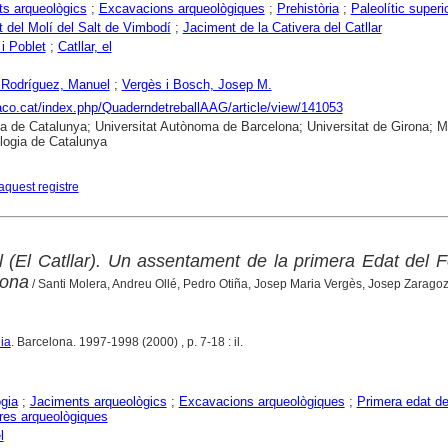
s arqueològics
;
Excavacions arqueològiques
;
Prehistòria
;
Paleolític superi
 del Molí del Salt de Vimbodí
;
Jaciment de la Cativera del Catllar
i Poblet
;
Catllar, el
 Rodríguez, Manuel
;
Vergès i Bosch, Josep M.
raco.cat/index.php/QuaderndetreballAAG/article/view/141053
ca de Catalunya; Universitat Autònoma de Barcelona; Universitat de Girona; 
logia de Catalunya
aquest registre
l (El Catllar). Un assentament de la primera Edat del F
gona
/ Santi Molera, Andreu Ollé, Pedro Otiña, Josep Maria Vergès, Josep Zarago
ia
. Barcelona. 1997-1998 (2000) , p. 7-18 : il.
gia
;
Jaciments arqueològics
;
Excavacions arqueològiques
;
Primera edat del
res arqueològiques
l