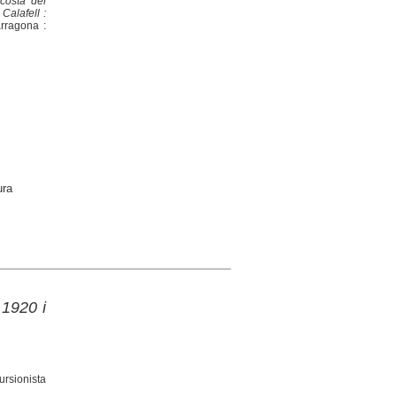
 costa del
Calafell :
arragona :
ura
 1920 i
ursionista