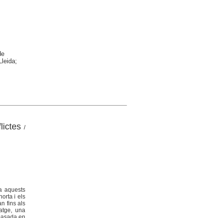
de
leida;
lictes
/
 a aquests
orta i els
an fins als
satge, una
 basada en