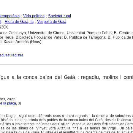
ntemporània
;
Vida política
;
Societat rural
l
;
Riera de Gaià, la
;
Vespellà de Gaià
1930X
ca de Catalunya; Universitat de Girona; Universitat Pompeu Fabra; B. Centre 
de Reus; Biblioteca Popular de Valls; B. Pública de Tarragona; B. Pública de L
al Xavier Amorós (Reus)
aquest registre
aigua a la conca baixa del Gaià : regadiu, molins i conf
ions, 2022
de la plaça
, 3)
t de l'aigua, sigui entre diferents usos o entre regants, i la recerca de solucions
 història contemporània dels pobles de la conca baixa del Gaià: des de l'extensa h
à fins a les diferents indústries del Catllar i Vespella; des dels fèrtils horts de Ferr
es de les sínies del Vinyet, vora Altafulla, fins a les hortes de Virgili. Un pai
lligats a l'aigua del Gaià. El llibre és el resultat d'una recerca de més de 10 anys,