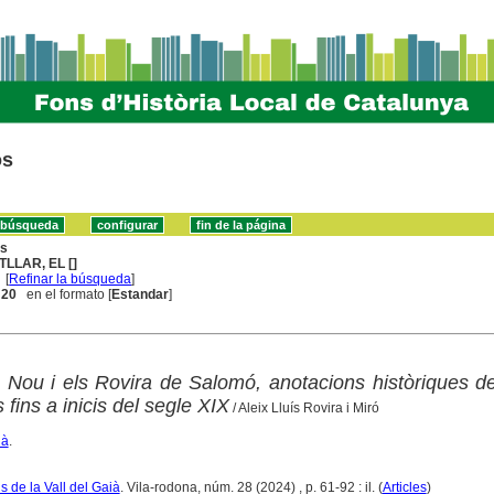
os
ns
TLLAR, EL []
[
Refinar la búsqueda
]
. 20
en el formato [
Estandar
]
a Nou i els Rovira de Salomó, anotacions històriques d
 fins a inicis del segle XIX
/ Aleix Lluís Rovira i Miró
ià
.
s de la Vall del Gaià
. Vila-rodona, núm. 28 (2024) , p. 61-92 : il. (
Articles
)