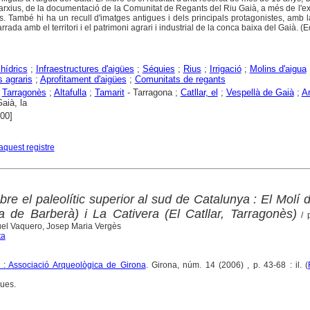
 arxius, de la documentació de la Comunitat de Regants del Riu Gaià, a més de l'e
. També hi ha un recull d'imatges antigues i dels principals protagonistes, amb l
rrada amb el territori i el patrimoni agrari i industrial de la conca baixa del Gaià. (Ed
hídrics
;
Infraestructures d'aigües
;
Séquies
;
Rius
;
Irrigació
;
Molins d'aigua
s agraris
;
Aprofitament d'aigües
;
Comunitats de regants
;
Tarragonès
;
Altafulla
;
Tamarit
- Tarragona ;
Catllar, el
;
Vespellà de Gaià
;
A
aià, la
000]
aquest registre
e el paleolític superior al sud de Catalunya : El Molí d
 de Barberà) i La Cativera (El Catllar, Tarragonès)
/ p
uel Vaquero, Josep Maria Vergès
ta
 : Associació Arqueològica de Girona
. Girona, núm. 14 (2006) , p. 43-68 : il. (
ques.