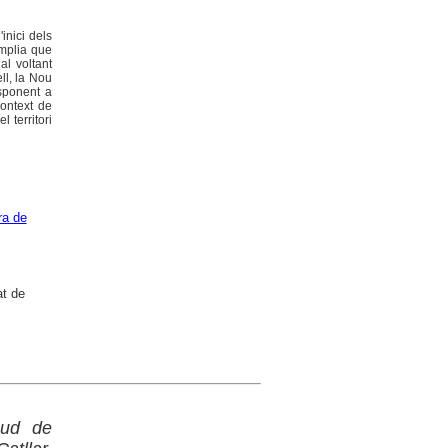
inici dels
àmplia que
al voltant
ll, la Nou
sponent a
context de
 territori
ra de
at de
sud de