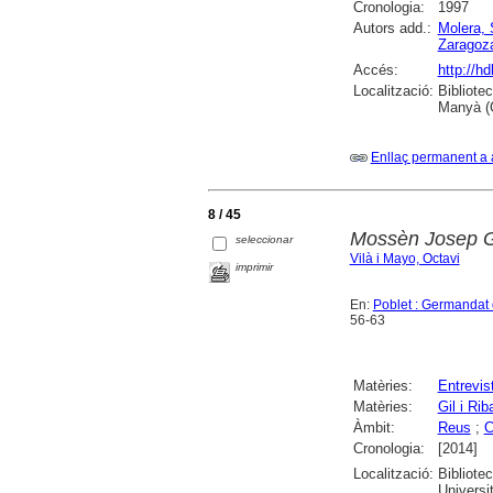
Cronologia:
1997
Autors add.:
Molera, 
Zaragoz
Accés:
http://h
Localització:
Bibliote
Manyà (
Enllaç permanent a 
8 / 45
Mossèn Josep Gi
seleccionar
Vilà i Mayo, Octavi
imprimir
En:
Poblet : Germandat 
56-63
Matèries:
Entrevis
Matèries:
Gil i Ri
Àmbit:
Reus
;
C
Cronologia:
[2014]
Localització:
Bibliote
Universit