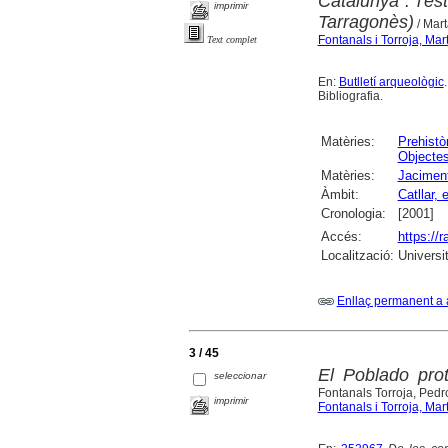
Catalunya : l'est
imprimir
Tarragonès)
/ Mart
Fontanals i Torroja, Mar
Text complet
En:
Butlletí arqueològic
Bibliografia.
Matèries:
Prehistò
Objectes
Matèries:
Jaciment
Àmbit:
Catllar, e
Cronologia:
[2001]
Accés:
https://
Localització:
Universi
Enllaç permanent a 
3 / 45
El Poblado prot
seleccionar
Fontanals Torroja, Ped
imprimir
Fontanals i Torroja, Mar