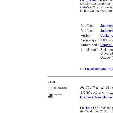
En:
252967
De les com
Mediterrani occidental 
Calafell 25 al 27 de 
Institut Català d'Arqueo
Matèries:
Jaciment
Matèries:
Jaciment 
Àmbit:
Catllar, e
Cronologia:
[0000 - 
Autors add.:
Vergès i
Localització:
Bibliote
Universi
Gassol (
Enllaç permanent a 
4 / 45
El Catllar, la R
seleccionar
1930
/ Manel M. Fuen
imprimir
Fuentes i Gasó, Manuel
En:
151417
La Vall del 
de Catalunya, 2000. p. 