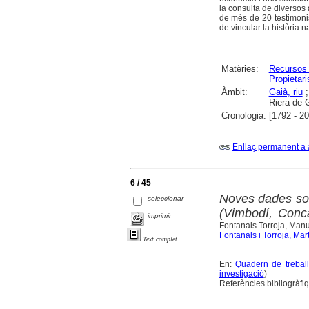
la consulta de diversos
de més de 20 testimonis
de vincular la història na
Matèries:
Recursos 
Propietari
Àmbit:
Gaià, riu
Riera de G
Cronologia:
[1792 - 2
Enllaç permanent a 
6 / 45
Noves dades sobr
seleccionar
(Vimbodí, Conca
imprimir
Fontanals Torroja, Man
Fontanals i Torroja, Mar
Text complet
En:
Quadern de treball
investigació
)
Referències bibliogràfi