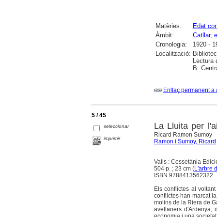
Matèries:
Edat co
Àmbit:
Catllar, e
Cronologia:
1920 - 
Localització:
Bibliote
Lectura 
B. Centr
Enllaç permanent a 
5 / 45
La Lluita per l'
seleccionar
Ricard Ramon Sumoy
imprimir
Ramon i Sumoy, Ricard
Valls : Cossetània Edic
504 p. ; 23 cm (
L'arbre 
ISBN 9788413562322
Els conflictes al voltan
conflictes han marcat la
molins de la Riera de Gai
avellaners d'Ardenya; d
economia i una societat 