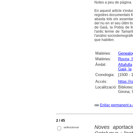
Notes a peu de pàgina. F
En aquest article s'est
registres documentals f
abasta tots els assenta
del riu en el seu últim 
de Gaià, la Pobla de M
l'antic terme de Tamari
l'anàlisi sociodemogràfic
que habiten.
Matèries:
Genealo
Matèries:
Rovira, f
Àmbit:
Altafulla
Gaià, la
Cronologia:
[1500 - 
Accés:
https://
Localització:
Bibliote
Girona; 
Enllaç permanent a 
2 / 45
Noves aportacio
seleccionar