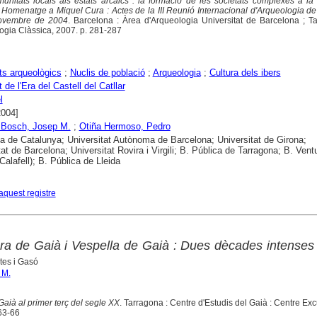
unitats locals als estats arcaics : la formació de les societats complexes a la
: Homenatge a Miquel Cura : Actes de la III Reunió Internacional d'Arqueologia de 
novembre de 2004
. Barcelona : Àrea d'Arqueologia Universitat de Barcelona ; T
logia Clàssica, 2007. p. 281-287
s arqueològics
;
Nuclis de població
;
Arqueologia
;
Cultura dels ibers
de l'Era del Castell del Catllar
l
2004]
 Bosch, Josep M.
;
Otiña Hermoso, Pedro
ca de Catalunya; Universitat Autònoma de Barcelona; Universitat de Girona;
tat de Barcelona; Universitat Rovira i Virgili; B. Pública de Tarragona; B. Vent
Calafell); B. Pública de Lleida
aquest registre
iera de Gaià i Vespella de Gaià : Dues dècades intenses
tes i Gasó
 M.
Gaià al primer terç del segle XX
. Tarragona : Centre d'Estudis del Gaià : Centre Exc
63-66