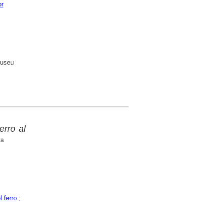
or
Museu
erro al
za
 ferro
;