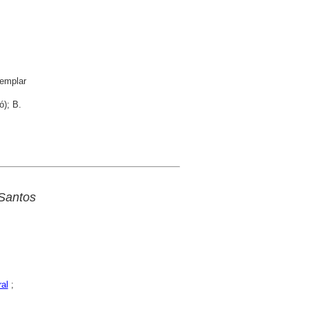
emplar
ó); B.
 Santos
ral
;