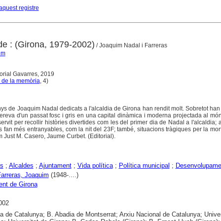
aquest registre
lde : (Girona, 1979-2002)
/ Joaquim Nadal i Farreras
im
torial Gavarres, 2019
 de la memòria
, 4)
anys de Joaquim Nadal dedicats a l'alcaldia de Girona han rendit molt. Sobretot han 
hereva d'un passat fosc i gris en una capital dinàmica i moderna projectada al mó
rvit per recollir històries divertides com les del primer dia de Nadal a l'alcaldia;
s fan més entranyables, com la nit del 23F; també, situacions tràgiques per la mor
Just M. Casero, Jaume Curbet. (Editorial).
s
;
Alcaldes
;
Ajuntament
;
Vida política
;
Política municipal
;
Desenvolupame
Farreras, Joaquim
(1948-....)
nt de Girona
002
ca de Catalunya; B. Abadia de Montserrat; Arxiu Nacional de Catalunya; Univer