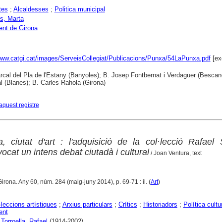
tes
;
Alcaldesses
;
Politica municipal
s, Marta
nt de Girona
www.catgi.cat/images/ServeisCollegiat/Publicacions/Punxa/54LaPunxa.pdf
[ex
cal del Pla de l'Estany (Banyoles); B. Josep Fontbernat i Verdaguer (Bescan
 (Blanes); B. Carles Rahola (Girona)
aquest registre
a, ciutat d'art : l'adquisició de la col·lecció Rafael
vocat un intens debat ciutadà i cultural
/ Joan Ventura, text
Girona. Any 60, núm. 284 (maig-juny 2014), p. 69-71 : il. (
Art
)
·leccions artístiques
;
Arxius particulars
;
Crítics
;
Historiadors
;
Política cultu
ent
 Torroella, Rafael
(1914-2002)