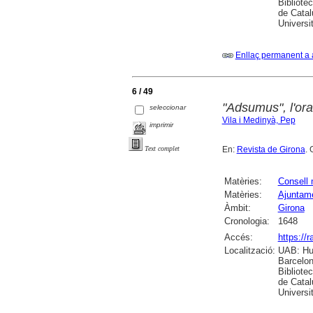
Bibliote
de Catal
Universi
Enllaç permanent a 
6 / 49
"Adsumus", l'ora
seleccionar
Vila i Medinyà, Pep
imprimir
En:
Revista de Girona
. 
Text complet
Matèries:
Consell 
Matèries:
Ajuntame
Àmbit:
Girona
Cronologia:
1648
Accés:
https://
Localització:
UAB: Hum
Barcelon
Bibliote
de Catal
Universi