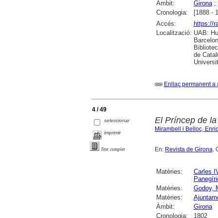
Àmbit:
Girona
;
Cronologia:
[1888 - 
Accés:
https://
Localització:
UAB: Hum
Barcelon
Bibliote
de Catal
Universi
Enllaç permanent a 
4 / 49
El Príncep de l
seleccionar
Mirambell i Belloc, Enri
imprimir
En:
Revista de Girona
. 
Text complet
Matèries:
Carles I
Panegíri
Matèries:
Godoy, 
Matèries:
Ajuntame
Àmbit:
Girona
Cronologia:
1802