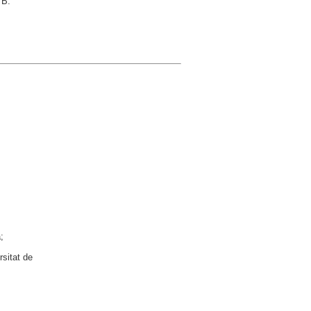
 B.
;
rsitat de