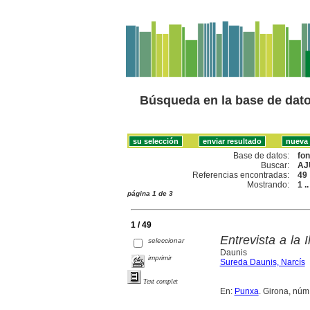
Búsqueda en la base de dat
Base de datos:
fo
Buscar:
AJ
Referencias encontradas:
49
Mostrando:
1 .
página 1 de 3
1 / 49
Entrevista a la
seleccionar
Daunis
imprimir
Sureda Daunis, Narcís
Text complet
En:
Punxa
. Girona, núm. 