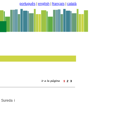
português
|
english
|
français
|
català
ir a la página
 Sureda i