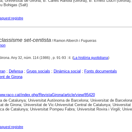
a; Universitat de Girona; B. Carles Rahola (Girona); B. Ernest Lluch (Girona);
Iu Bohigas (Salt)
aquest registre
classisme set-centista
/ Ramon Alberch i Fugueras
amon
Girona. Any 32, núm. 114 (1986) , p. 91-93 : il. (
La història quotidiana
)
ran
;
Defensa
;
Grups socials
;
Dinàmica social
;
Fonts documentals
nt de Girona
www.raco.cat/index.php/RevistaGirona/article/view/85420
ca de Catalunya; Universitat Autònoma de Barcelona; Universitat de Barcelona
tat de Girona; Universitat de Vic-Universitat Central de Catalunya; Universitat
ica de Catalunya; Universitat Pompeu Fabra; Universitat Rovira i Virgili; Unive
aquest registre