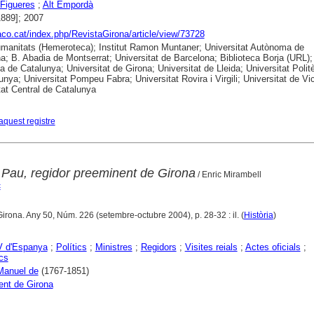
Figueres
;
Alt Empordà
1889]; 2007
raco.cat/index.php/RevistaGirona/article/view/73728
anitats (Hemeroteca); Institut Ramon Muntaner; Universitat Autònoma de
a; B. Abadia de Montserrat; Universitat de Barcelona; Biblioteca Borja (URL);
ca de Catalunya; Universitat de Girona; Universitat de Lleida; Universitat Polit
unya; Universitat Pompeu Fabra; Universitat Rovira i Virgili; Universitat de Vic
tat Central de Catalunya
aquest registre
a Pau, regidor preeminent de Girona
/ Enric Mirambell
c
Girona. Any 50, Núm. 226 (setembre-octubre 2004), p. 28-32 : il. (
Història
)
V d'Espanya
;
Polítics
;
Ministres
;
Regidors
;
Visites reials
;
Actes oficials
;
cs
Manuel de
(1767-1851)
nt de Girona