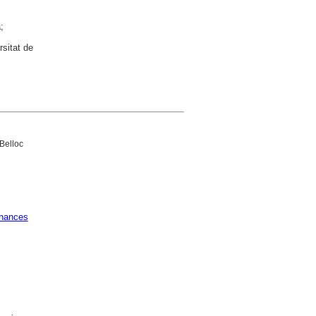
;
rsitat de
 Belloc
nances