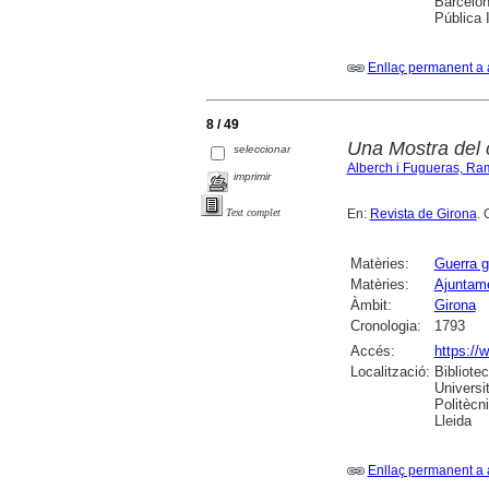
Barcelon
Pública 
Enllaç permanent a 
8 / 49
Una Mostra del 
seleccionar
Alberch i Fugueras, R
imprimir
En:
Revista de Girona
. 
Text complet
Matèries:
Guerra g
Matèries:
Ajuntame
Àmbit:
Girona
Cronologia:
1793
Accés:
https://
Localització:
Bibliote
Universi
Politècn
Lleida
Enllaç permanent a 