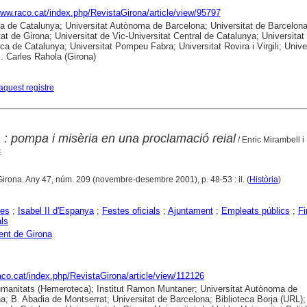
www.raco.cat/index.php/RevistaGirona/article/view/95797
ca de Catalunya; Universitat Autònoma de Barcelona; Universitat de Barcelona
tat de Girona; Universitat de Vic-Universitat Central de Catalunya; Universitat
ica de Catalunya; Universitat Pompeu Fabra; Universitat Rovira i Virgili; Unive
B. Carles Rahola (Girona)
aquest registre
na : pompa i misèria en una proclamació reial
/ Enric Mirambell i
c
Girona. Any 47, núm. 209 (novembre-desembre 2001), p. 48-53 : il. (
Història
)
es
;
Isabel II d'Espanya
;
Festes oficials
;
Ajuntament
;
Empleats públics
;
Fi
ls
nt de Girona
raco.cat/index.php/RevistaGirona/article/view/112126
anitats (Hemeroteca); Institut Ramon Muntaner; Universitat Autònoma de
a; B. Abadia de Montserrat; Universitat de Barcelona; Biblioteca Borja (URL);