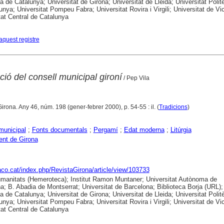
ca de Catalunya; Universitat de Girona; Universitat de Lleida; Universitat Polit
unya; Universitat Pompeu Fabra; Universitat Rovira i Virgili; Universitat de Vic
tat Central de Catalunya
aquest registre
ció del consell municipal gironí
/ Pep Vila
Girona. Any 46, núm. 198 (gener-febrer 2000), p. 54-55 : il. (
Tradicions
)
municipal
;
Fonts documentals
;
Pergamí
;
Edat moderna
;
Litúrgia
nt de Girona
raco.cat/index.php/RevistaGirona/article/view/103733
anitats (Hemeroteca); Institut Ramon Muntaner; Universitat Autònoma de
a; B. Abadia de Montserrat; Universitat de Barcelona; Biblioteca Borja (URL);
ca de Catalunya; Universitat de Girona; Universitat de Lleida; Universitat Polit
unya; Universitat Pompeu Fabra; Universitat Rovira i Virgili; Universitat de Vic
tat Central de Catalunya