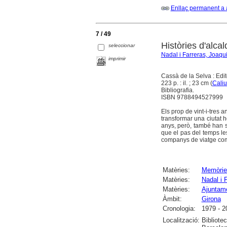
Enllaç permanent a 
7 / 49
Històries d'alca
seleccionar
Nadal i Farreras, Joaqu
imprimir
Cassà de la Selva : Edi
223 p. : il. ; 23 cm (
Caliu
Bibliografia.
ISBN 9788494527999
Els prop de vint-i-tres 
transformar una ciutat 
anys, però, també han se
que el pas del temps le
companys de viatge com 
Matèries:
Memòrie
Matèries:
Nadal i 
Matèries:
Ajuntame
Àmbit:
Girona
Cronologia:
1979 - 2
Localització:
Bibliote