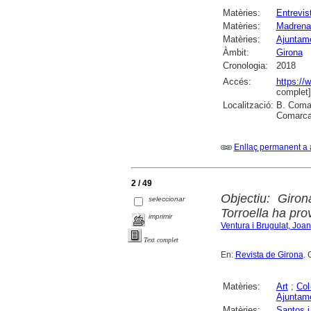
Matèries:
Entrevis
Matèries:
Madrena
Matèries:
Ajuntame
Àmbit:
Girona
Cronologia:
2018
Accés:
https://
complet]
Localització:
B. Comar
Comarcal
Enllaç permanent a 
2 / 49
Objectiu: Giron
seleccionar
Torroella ha pro
imprimir
Ventura i Brugulat, Joan
Text complet
En:
Revista de Girona
. 
Matèries:
Art
;
Col
Ajuntam
Matèries:
Santos i