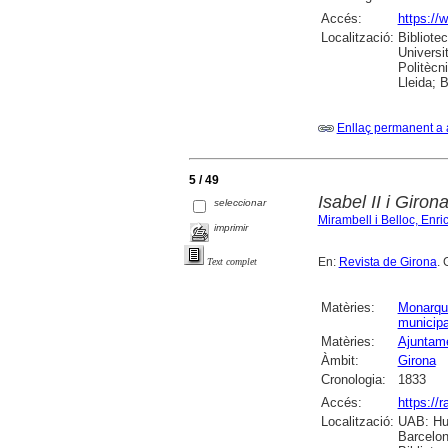
Accés:
https://
Localització:
Bibliote
Universi
Politècn
Lleida; 
Enllaç permanent a 
5 / 49
Isabel II i Giro
seleccionar
Mirambell i Belloc, Enri
imprimir
En:
Revista de Girona
. 
Text complet
Matèries:
Monarqu
municipa
Matèries:
Ajuntame
Àmbit:
Girona
Cronologia:
1833
Accés:
https://
Localització:
UAB: Hum
Barcelon