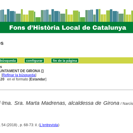
os
ns
UNTAMENT DE GIRONA []
[
Refinar la búsqueda
]
. 20
en el formato [
Estandar
]
 Il·lma. Sra. Marta Madrenas, alcaldessa de Girona
/ Narcís
54 (2018) , p. 68-73: il. (
L'entrevista
)