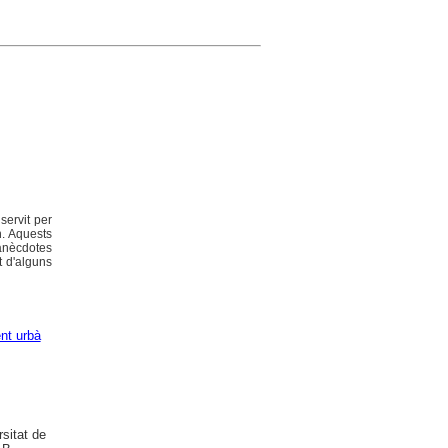
servit per
n. Aquests
 anècdotes
t d'alguns
nt urbà
sitat de