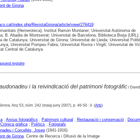
nt de Girona
raco.cat/index.php/RevistaGirona/article/view/276419
anitats (Hemeroteca); Institut Ramon Muntaner; Universitat Autònoma de
a; B. Abadia de Montserrat; Universitat de Barcelona; Biblioteca Borja (URL);
ca de Catalunya; Universitat de Girona; Universitat de Lleida; Universitat Polit
unya; Universitat Pompeu Fabra; Universitat Rovira i Virgili; Universitat de Vic
tat Central de Catalunya
aquest registre
donadeu i la reivindicació del patrimoni fotogràfic
/ David
Girona. Any 53, núm. 242 (maig-juny 2007), p. 46-50 : il. (
Arts
)
ia
;
Arxius fotogràfics
;
Patrimoni cultural
;
Restauració i conservació
;
Docum
;
Crònica gràfica
;
Polítics
;
Fotògrafs
adeu i Corcellés, Josep
(1841-1916)
nt de Girona
. Centre de Recerca i Difusió de la Imatge