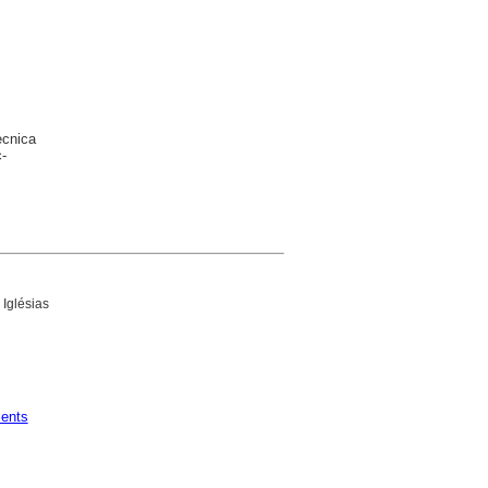
ècnica
-
 Iglésias
ents