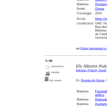
Matèries:
Ajuntame
Àmbit:
Girona
Cronologia:
2014
Accés:
https://
Localització:
UAB: Hum
Barcelon
Bibliote
de Catal
Universi
Enllaç permanent a 
3 / 49
Els Àlbums Rubau
seleccionar
Iglésias i Franch, David
imprimir
En:
Revista de Girona
. 
Text complet
Matèries:
Fotograf
gràfics
Matèries:
Rubaudon
Matèries:
Ajuntame