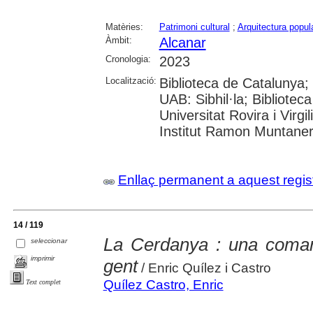
Matèries:
Patrimoni cultural
;
Arquitectura popul
Àmbit:
Alcanar
Cronologia:
2023
Localització:
Biblioteca de Catalunya;
UAB: Sibhil·la; Bibliotec
Universitat Rovira i Virgil
Institut Ramon Muntane
Enllaç permanent a aquest regis
14 / 119
La Cerdanya : una comar
seleccionar
imprimir
gent
/ Enric Quílez i Castro
Quílez Castro, Enric
Text complet