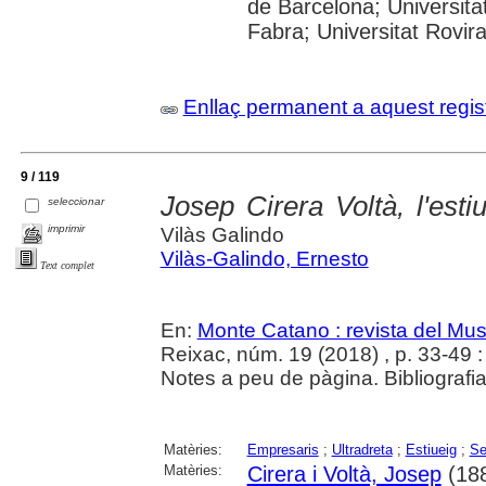
de Barcelona; Universita
Fabra; Universitat Rovira
Enllaç permanent a aquest regis
9 / 119
Josep Cirera Voltà, l'est
seleccionar
imprimir
Vilàs Galindo
Vilàs-Galindo, Ernesto
Text complet
En:
Monte Catano : revista del Mu
Reixac, núm. 19 (2018) , p. 33-49 : i
Notes a peu de pàgina. Bibliografia
Matèries:
Empresaris
;
Ultradreta
;
Estiueig
;
Se
Matèries:
Cirera i Voltà, Josep
(18