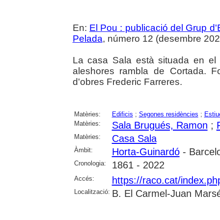
En:
El Pou : publicació del Grup d'
Pelada
, número 12 (desembre 2022),
La casa Sala està situada en e
aleshores rambla de Cortada. F
d'obres Frederic Farreres.
Matèries:
Edificis
;
Segones residències
;
Estiu
Matèries:
Sala Brugués, Ramon
;
Matèries:
Casa Sala
Àmbit:
Horta-Guinardó
- Barcel
Cronologia:
1861 - 2022
Accés:
https://raco.cat/index.p
Localització:
B. El Carmel-Juan Marsé