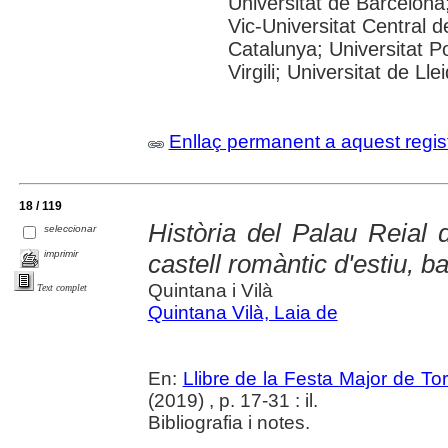
Universitat de Barcelona;
Vic-Universitat Central d
Catalunya; Universitat P
Virgili; Universitat de Ll
Enllaç permanent a aquest regis
18 / 119
Història del Palau Reial 
seleccionar
imprimir
castell romàntic d'estiu, b
Quintana i Vilà
Text complet
Quintana Vilà, Laia de
En:
Llibre de la Festa Major de To
(2019) , p. 17-31 : il.
Bibliografia i notes.