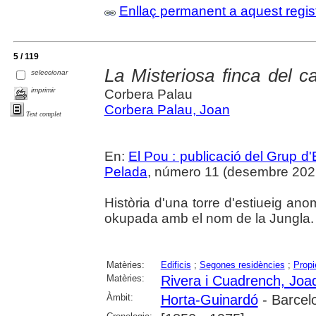
Enllaç permanent a aquest regis
5 / 119
La Misteriosa finca del c
seleccionar
imprimir
Corbera Palau
Corbera Palau, Joan
Text complet
En:
El Pou : publicació del Grup d'
Pelada
, número 11 (desembre 2021),
Història d'una torre d'estiueig 
okupada amb el nom de la Jungla.
Matèries:
Edificis
;
Segones residències
;
Propi
Matèries:
Rivera i Cuadrench, Joa
Àmbit:
Horta-Guinardó
- Barcel