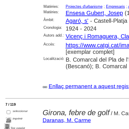
Matèries:
Projectes d'urbanisme
;
Empresaris
;
Matèries:
Ensesa Gubert, Josep
(1
Àmbit:
Agaró, s'
- Castell-Platja
Cronologia:
1924 - 2024
Autors add.:
Vicenç i Romaguera, Cla
Accés:
https://www.catgi.cat/i
[exemplar complet]
Localització:
B. Comarcal del Pla de l
(Bescanó); B. Comarcal 
Enllaç permanent a aquest regis
7 / 119
Girona, febre de golf
seleccionar
/ M. C
imprimir
Daranas, M. Carme
Text complet