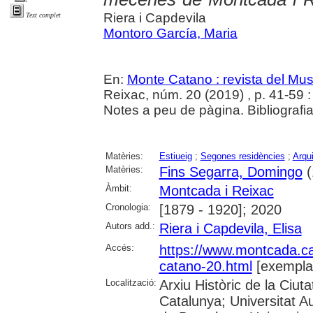
Riera i Capdevila
Text complet
Montoro García, Maria
En:
Monte Catano : revista del Mu
Reixac, núm. 20 (2019) , p. 41-59 : i
Notes a peu de pàgina. Bibliografia
Matèries:
Estiueig
;
Segones residències
;
Arqui
Matèries:
Fins Segarra, Domingo
(
Àmbit:
Montcada i Reixac
Cronologia:
[1879 - 1920]; 2020
Autors add.:
Riera i Capdevila, Elisa
Accés:
https://www.montcada.c
catano-20.html
[exempla
Localització:
Arxiu Històric de la Ciut
Catalunya; Universitat A