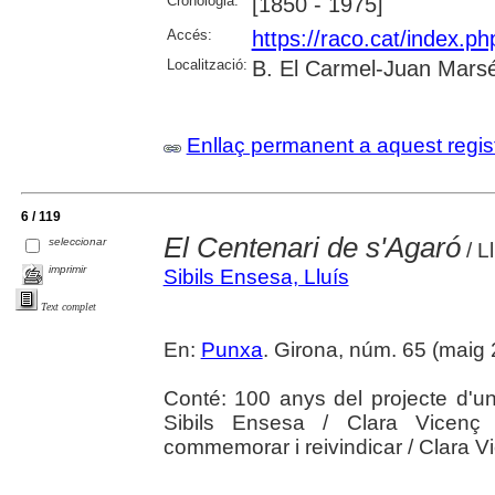
Cronologia:
[1850 - 1975]
Accés:
https://raco.cat/index.p
Localització:
B. El Carmel-Juan Marsé
Enllaç permanent a aquest regis
6 / 119
El Centenari de s'Agaró
seleccionar
/ L
imprimir
Sibils Ensesa, Lluís
Text complet
En:
Punxa
. Girona, núm. 65 (maig 20
Conté: 100 anys del projecte d'un 
Sibils Ensesa / Clara Vicenç
commemorar i reivindicar / Clara 