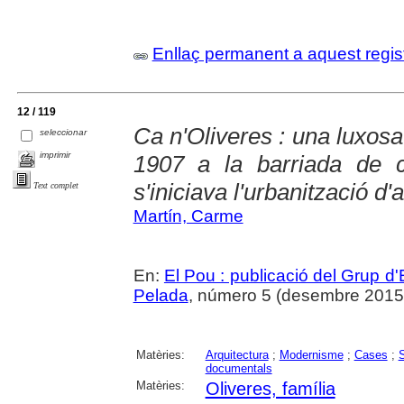
Enllaç permanent a aquest regis
12 / 119
Ca n'Oliveres : una luxosa
seleccionar
imprimir
1907 a la barriada de c
s'iniciava l'urbanització d
Text complet
Martín, Carme
En:
El Pou : publicació del Grup d'
Pelada
, número 5 (desembre 2015), 
Matèries:
Arquitectura
;
Modernisme
;
Cases
;
S
documentals
Matèries:
Oliveres, família