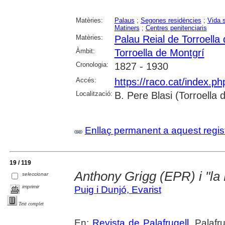
Matèries:
Palaus
;
Segones residències
;
Vida s
Matiners
;
Centres penitenciaris
Matèries:
Palau Reial de Torroella
Àmbit:
Torroella de Montgrí
Cronologia:
1827 - 1930
Accés:
https://raco.cat/index.p
Localització:
B. Pere Blasi (Torroella
Enllaç permanent a aquest regis
19 / 119
Anthony Grigg (EPR) i "la
seleccionar
imprimir
Puig i Dunjó, Evarist
Text complet
En:
Revista de Palafrugell
. Palafr