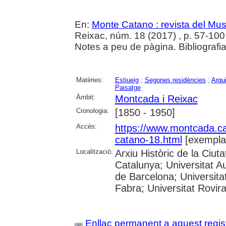
En:
Monte Catano : revista del Mu
Reixac, núm. 18 (2017) , p. 57-100 :
Notes a peu de pàgina. Bibliografia
Matèries:
Estiueig
;
Segones residències
;
Arqui
Paisatge
Àmbit:
Montcada i Reixac
Cronologia:
[1850 - 1950]
Accés:
https://www.montcada.c
catano-18.html
[exempla
Localització:
Arxiu Històric de la Ciut
Catalunya; Universitat A
de Barcelona; Universita
Fabra; Universitat Rovira
Enllaç permanent a aquest regis