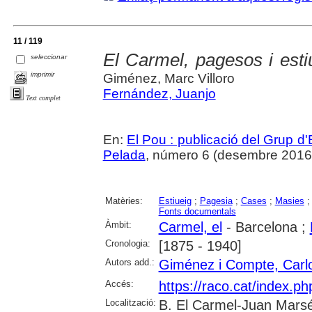
11 / 119
El Carmel, pagesos i esti
seleccionar
imprimir
Giménez, Marc Villoro
Fernández, Juanjo
Text complet
En:
El Pou : publicació del Grup d'
Pelada
, número 6 (desembre 2016), 
Matèries:
Estiueig
;
Pagesia
;
Cases
;
Masies
Fonts documentals
Àmbit:
Carmel, el
- Barcelona ;
Cronologia:
[1875 - 1940]
Autors add.:
Giménez i Compte, Carl
Accés:
https://raco.cat/index.p
Localització:
B. El Carmel-Juan Marsé