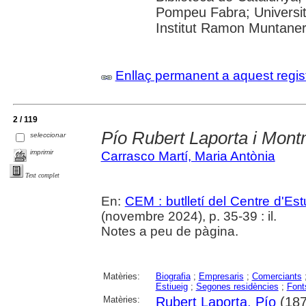
Pompeu Fabra; Universita
Institut Ramon Muntane
Enllaç permanent a aquest regis
2 / 119
Pío Rubert Laporta i Mont
seleccionar
imprimir
Carrasco Martí, Maria Antònia
Text complet
En:
CEM : butlletí del Centre d'E
(novembre 2024), p. 35-39 : il.
Notes a peu de pàgina.
Matèries:
Biografia
;
Empresaris
;
Comerciants
Estiueig
;
Segones residències
;
Font
Matèries:
Rubert Laporta, Pío
(187