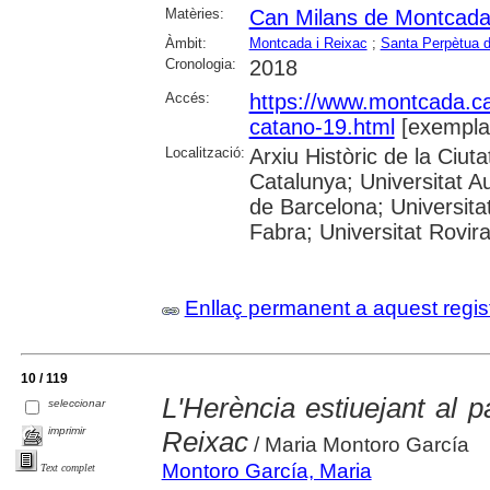
Matèries:
Can Milans de Montcada 
Àmbit:
Montcada i Reixac
;
Santa Perpètua 
Cronologia:
2018
Accés:
https://www.montcada.c
catano-19.html
[exempla
Localització:
Arxiu Històric de la Ciut
Catalunya; Universitat A
de Barcelona; Universita
Fabra; Universitat Rovira
Enllaç permanent a aquest regis
10 / 119
L'Herència estiuejant al 
seleccionar
imprimir
Reixac
/ Maria Montoro García
Montoro García, Maria
Text complet