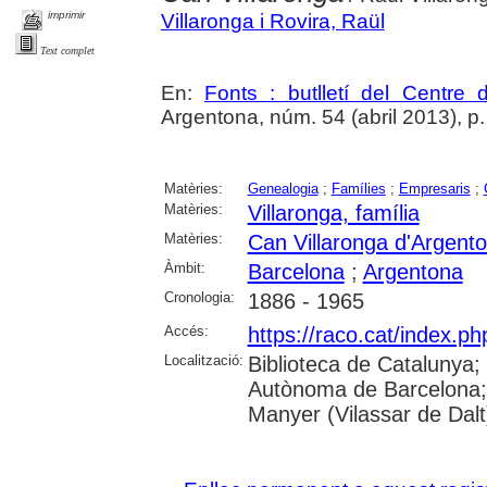
imprimir
Villaronga i Rovira, Raül
Text complet
En:
Fonts : butlletí del Centre 
Argentona, núm. 54 (abril 2013), p. 2
Matèries:
Genealogia
;
Famílies
;
Empresaris
;
Matèries:
Villaronga, família
Matèries:
Can Villaronga d'Argent
Àmbit:
Barcelona
;
Argentona
Cronologia:
1886 - 1965
Accés:
https://raco.cat/index.ph
Localització:
Biblioteca de Catalunya;
Autònoma de Barcelona;
Manyer (Vilassar de Dalt