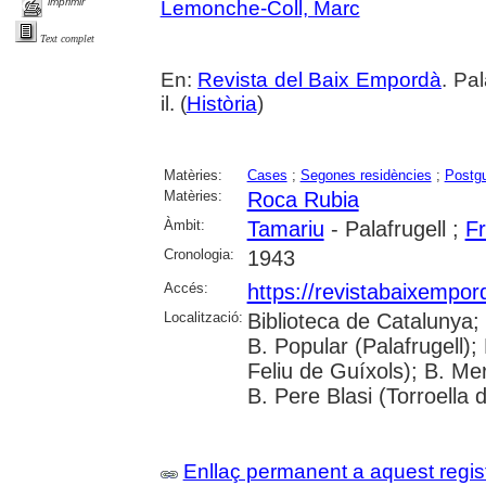
imprimir
Lemonche-Coll, Marc
Text complet
En:
Revista del Baix Empordà
. Pa
il. (
Història
)
Matèries:
Cases
;
Segones residències
;
Postgu
Matèries:
Roca Rubia
Àmbit:
Tamariu
- Palafrugell ;
F
Cronologia:
1943
Accés:
https://revistabaixempo
Localització:
Biblioteca de Catalunya;
B. Popular (Palafrugell);
Feliu de Guíxols); B. Me
B. Pere Blasi (Torroella 
Enllaç permanent a aquest regis