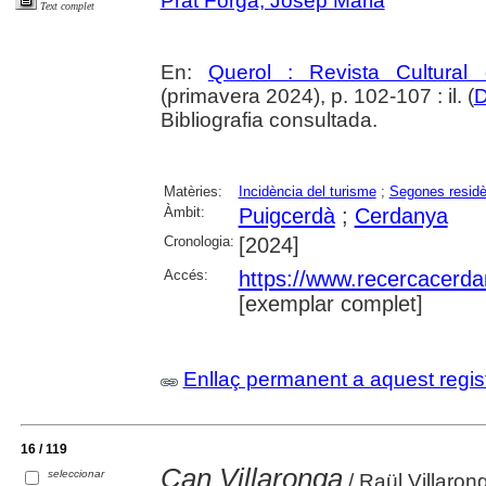
Prat Forga, Josep Maria
Text complet
En:
Querol : Revista Cultural
(primavera 2024), p. 102-107 : il. (
D
Bibliografia consultada.
Matèries:
Incidència del turisme
;
Segones residè
Àmbit:
Puigcerdà
;
Cerdanya
Cronologia:
[2024]
Accés:
https://www.recercacerdan
[exemplar complet]
Enllaç permanent a aquest regis
16 / 119
Can Villaronga
seleccionar
/ Raül Villaron