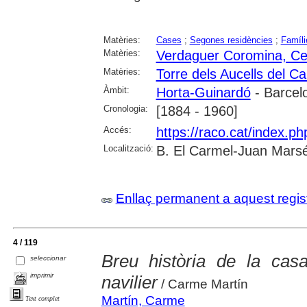
Matèries:
Cases
;
Segones residències
;
Famíli
Matèries:
Verdaguer Coromina, Cel
Matèries:
Torre dels Aucells del C
Àmbit:
Horta-Guinardó
- Barcel
Cronologia:
[1884 - 1960]
Accés:
https://raco.cat/index.p
Localització:
B. El Carmel-Juan Marsé
Enllaç permanent a aquest regis
4 / 119
Breu història de la casa
seleccionar
imprimir
navilier
/ Carme Martín
Martín, Carme
Text complet