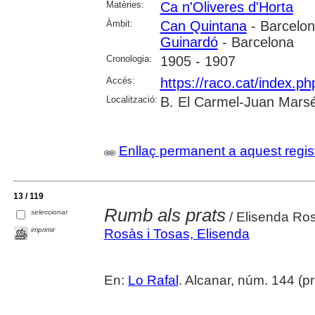
Matèries:
Ca n'Oliveres d'Horta
Àmbit:
Can Quintana
- Barcelon
Guinardó
- Barcelona
Cronologia:
1905 - 1907
Accés:
https://raco.cat/index.p
Localització:
B. El Carmel-Juan Marsé
Enllaç permanent a aquest regis
13 / 119
Rumb als prats
seleccionar
/ Elisenda Ros
imprimir
Rosàs i Tosas, Elisenda
En:
Lo Rafal
. Alcanar, núm. 144 (pri