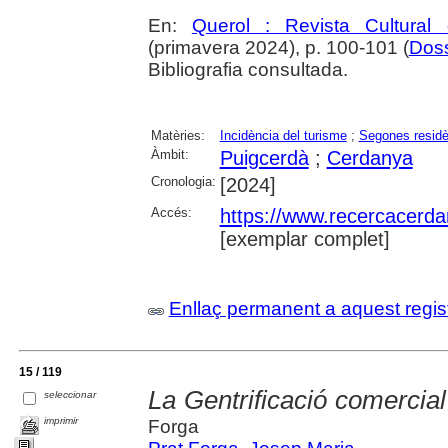
En:
Querol : Revista Cultural
(primavera 2024), p. 100-101 (
Doss
Bibliografia consultada.
Matèries:
Incidència del turisme
;
Segones residè
Àmbit:
Puigcerdà
;
Cerdanya
Cronologia:
[2024]
Accés:
https://www.recercacerdan
[exemplar complet]
Enllaç permanent a aquest regis
15 / 119
La Gentrificació comercia
seleccionar
imprimir
Forga