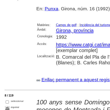
En:
Punxa
. Girona, núm. 16 (1992) , 
Matèries:
Camps de golf
;
Incidència del turism
Àmbit:
Girona, província
Cronologia:
1992
Accés:
https://www.catgi.cat/i
[exemplar complet]
Localització:
B. Comarcal del Pla de 
(Blanes); B. Carles Raho
Enllaç permanent a aquest regis
8 / 119
100 anys sense Domingo F
seleccionar
imprimir
mecenes de Montcada i R