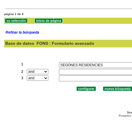
página 1 de 6
Refinar la búsqueda
Base de datos
FONS : Formulario avanzado
Buscar:
1
2
3
Sea
Powered