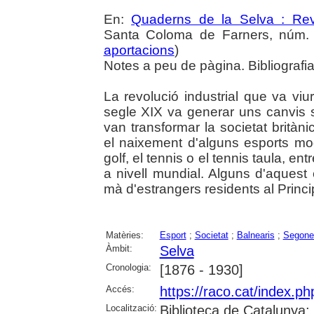
En:
Quaderns de la Selva : Revi
Santa Coloma de Farners, núm. 3
aportacions
)
Notes a peu de pàgina. Bibliografia
La revolució industrial que va vi
segle XIX va generar uns canvis s
van transformar la societat brità
el naixement d'alguns esports mod
golf, el tennis o el tennis taula, en
a nivell mundial. Alguns d'aquest
mà d'estrangers residents al Princi
Matèries:
Esport
;
Societat
;
Balnearis
;
Segone
Àmbit:
Selva
Cronologia:
[1876 - 1930]
Accés:
https://raco.cat/index.
Localització:
Biblioteca de Catalunya; U