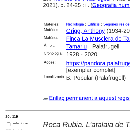
2021), p. 24-25 : il. (
Geografia hu
Matèries:
Necrologia
;
Edificis
;
Segones residè
Matèries:
Grigg, Anthony
(1934-20
Matèries:
Finca La Musclera de Ta
Àmbit:
Tamariu
- Palafrugell
Cronologia:
1928 - 2020
Accés:
https://pandora.palafru
[exemplar complet]
Localització:
B. Popular (Palafrugell)
Enllaç permanent a aquest regis
20 / 119
Roca Rubia. L'atalaia de 
seleccionar