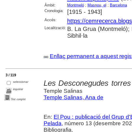
Àmbit:
Montmeló
;
Masnou, el
;
Barcelona
Cronologia:
[1915 - 1943]
Accés:
https://cemrecerca.blogs
Localització:
B. La Grua (Montmeló); 
Sibhil·la
Enllaç permanent a aquest regis
3 / 119
Les Desconegudes torres
seleccionar
imprimir
Temple Salinas
Temple Salinas, Ana de
Text complet
En:
El Pou : publicació del Grup d'
Pelada
, número 13 (desembre 2023),
Bibliografia.