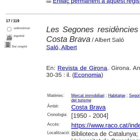
Enllaç permanent a aquest regis
17 / 119
Les Segones residències :
seleccionar
imprimir
Costa Brava
/ Albert Saló
Saló, Albert
Text complet
En:
Revista de Girona
. Girona. An
30-35 : il. (
Economia
)
Matèries:
Mercat immobiliari
;
Habitatge
;
Segon
del turisme
Àmbit:
Costa Brava
Cronologia:
[1950 - 2004]
Accés:
https://www.raco.cat/ind
Localització:
Biblioteca de Catalunya;