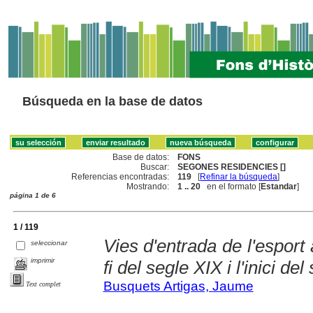
Búsqueda en la base de datos
Base de datos:
FONS
Buscar:
SEGONES RESIDENCIES []
Referencias encontradas:
119
[
Refinar la búsqueda
]
Mostrando:
1 .. 20
en el formato [
Estandar
]
página 1 de 6
1 / 119
Vies d'entrada de l'esport
seleccionar
imprimir
fi del segle XIX i l'inici de
Busquets Artigas, Jaume
Text complet