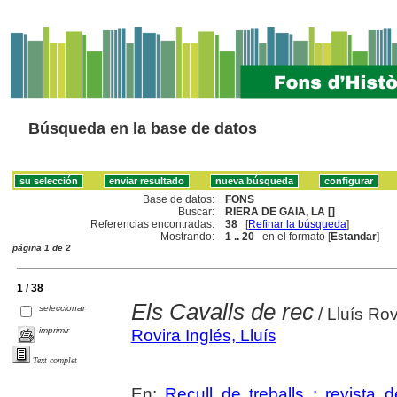
Búsqueda en la base de datos
Base de datos:
FONS
Buscar:
RIERA DE GAIA, LA []
Referencias encontradas:
38
[
Refinar la búsqueda
]
Mostrando:
1 .. 20
en el formato [
Estandar
]
página 1 de 2
1 / 38
Els Cavalls de rec
seleccionar
/ Lluís Rov
imprimir
Rovira Inglés, Lluís
Text complet
En:
Recull de treballs : revista 