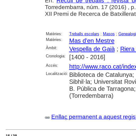
En:
Recull de treballs : revista 
Torredembarra, núm. 17 (2016) , p. 
XII Premi de Recerca de Batxillerat
Matèries:
Treballs escolars
;
Masos
;
Genealog
Matèries:
Mas d'en Mestre
Àmbit:
Vespella de Gaià
;
Riera
Cronologia:
[1400 - 2016]
Accés:
http://www.raco.cat/inde
Localització:
Biblioteca de Catalunya
Sibhil·la; Universitat Rov
B. Pública de Tarragona;
(Torredembarra)
Enllaç permanent a aquest regis