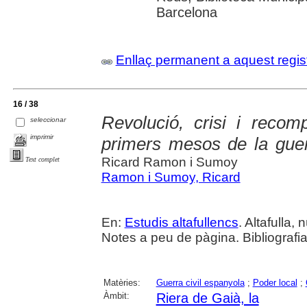
Barcelona
Enllaç permanent a aquest regis
16 / 38
Revolució, crisi i recom
seleccionar
imprimir
primers mesos de la guer
Ricard Ramon i Sumoy
Text complet
Ramon i Sumoy, Ricard
En:
Estudis altafullencs
. Altafulla, 
Notes a peu de pàgina. Bibliografia 
Matèries:
Guerra civil espanyola
;
Poder local
;
Àmbit:
Riera de Gaià, la