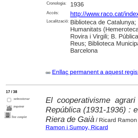
Cronologia:
1936
Accés:
http://www.raco.cat/index
Localització:
Biblioteca de Catalunya
Humanitats (Hemeroteca);
Rovira i Virgili; B. Públ
Reus; Biblioteca Municipa
Barcelona
Enllaç permanent a aquest regis
17 / 38
El cooperativisme agrar
seleccionar
imprimir
República (1931-1936) : el
Riera de Gaià
Text complet
/ Ricard Ramon
Ramon i Sumoy, Ricard