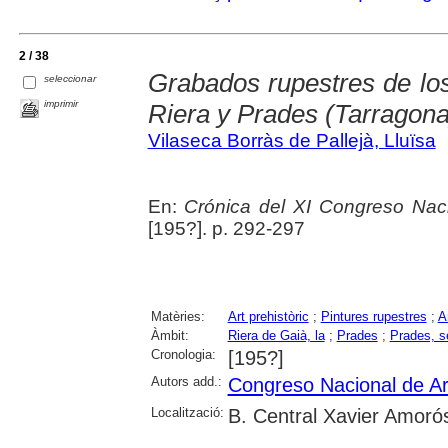
2 / 38
Grabados rupestres de lo
seleccionar
imprimir
Riera y Prades (Tarragona
Vilaseca Borràs de Pallejà, Lluïsa
En:
Crónica del XI Congreso Nac
[195?]. p. 292-297
Matèries:
Art prehistòric
;
Pintures rupestres
;
A
Àmbit:
Riera de Gaià, la
;
Prades
;
Prades, s
Cronologia:
[195?]
Autors add.:
Congreso Nacional de A
Localització:
B. Central Xavier Amoró