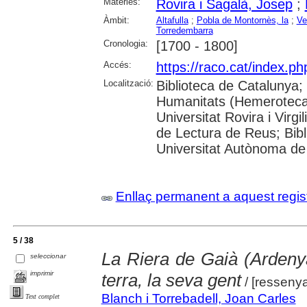
Matèries:
Rovira i Sagalà, Josep
;
Àmbit:
Altafulla
;
Pobla de Montornès, la
;
Ve
Torredembarra
Cronologia:
[1700 - 1800]
Accés:
https://raco.cat/index.ph
Localització:
Biblioteca de Catalunya
Humanitats (Hemeroteca)
Universitat Rovira i Virgi
de Lectura de Reus; Bibli
Universitat Autònoma de 
Enllaç permanent a aquest regis
5 / 38
La Riera de Gaià (Ardenya,
seleccionar
imprimir
terra, la seva gent
/ [resseny
Blanch i Torrebadell, Joan Carles
Text complet