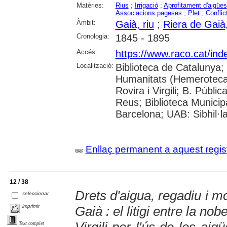
Matèries:
Rius
;
Irrigació
;
Aprofitament d'aigües
Associacions pageses
;
Plet
;
Conflict
Àmbit:
Gaià, riu
;
Riera de Gaià,
Cronologia:
1845 - 1895
Accés:
https://www.raco.cat/inde
Localització:
Biblioteca de Catalunya
Humanitats (Hemeroteca);
Rovira i Virgili; B. Públ
Reus; Biblioteca Municipa
Barcelona; UAB: Sibhil·l
Enllaç permanent a aquest regis
12 / 38
Drets d'aigua, regadiu i m
seleccionar
imprimir
Gaià : el litigi entre la nob
Text complet