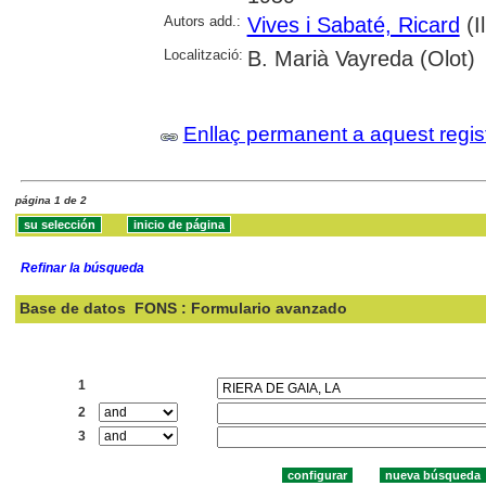
Autors add.:
Vives i Sabaté, Ricard
(Il
Localització:
B. Marià Vayreda (Olot)
Enllaç permanent a aquest regis
página 1 de 2
Refinar la búsqueda
Base de datos
FONS : Formulario avanzado
Buscar:
1
2
3