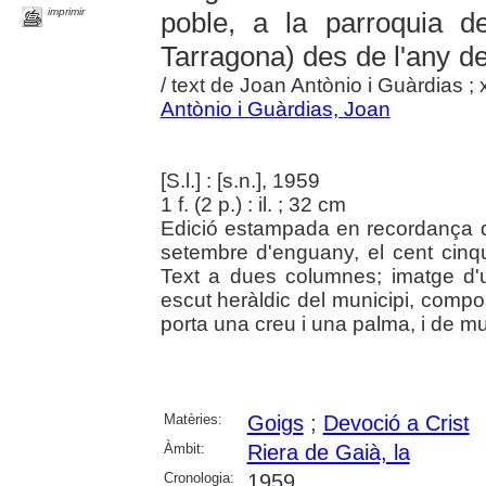
imprimir
poble, a la parroquia d
Tarragona) des de l'any d
/ text de Joan Antònio i Guàrdias ; 
Antònio i Guàrdias, Joan
[S.l.] : [s.n.], 1959
1 f. (2 p.) : il. ; 32 cm
Edició estampada en recordança d'
setembre d'enguany, el cent cinq
Text a dues columnes; imatge d'
escut heràldic del municipi, compo
porta una creu i una palma, i de mu
Matèries:
Goigs
;
Devoció a Crist
Àmbit:
Riera de Gaià, la
Cronologia:
1959