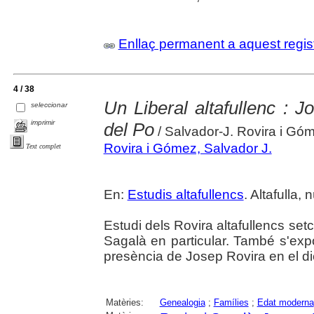
Enllaç permanent a aquest regis
4 / 38
Un Liberal altafullenc : 
seleccionar
imprimir
del Po
/ Salvador-J. Rovira i Gó
Rovira i Gómez, Salvador J.
Text complet
En:
Estudis altafullencs
. Altafulla,
Estudi dels Rovira altafullencs set
Sagalà en particular. També s'expos
presència de Josep Rovira en el d
Matèries:
Genealogia
;
Famílies
;
Edat moderna