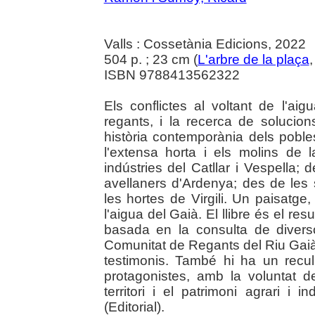
Valls : Cossetània Edicions, 2022
504 p. ; 23 cm (
L'arbre de la plaça
,
ISBN 9788413562322
Els conflictes al voltant de l'aig
regants, i la recerca de solucio
història contemporània dels pobl
l'extensa horta i els molins de 
indústries del Catllar i Vespella; d
avellaners d'Ardenya; des de les sí
les hortes de Virgili. Un paisatge
l'aigua del Gaià. El llibre és el r
basada en la consulta de divers
Comunitat de Regants del Riu Gaià
testimonis. També hi ha un recull
protagonistes, amb la voluntat d
territori i el patrimoni agrari i 
(Editorial).