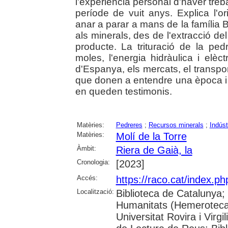
l'experiència personal d'haver trebal
període de vuit anys. Explica l'
anar a parar a mans de la família Bo
als minerals, des de l'extracció del
producte. La trituració de la pe
moles, l'energia hidràulica i elèc
d'Espanya, els mercats, el transpor
que donen a entendre una època i f
en queden testimonis.
Matèries:
Pedreres
;
Recursos minerals
;
Indúst
Matèries:
Molí de la Torre
Àmbit:
Riera de Gaià, la
Cronologia:
[2023]
Accés:
https://raco.cat/index.ph
Localització:
Biblioteca de Catalunya
Humanitats (Hemeroteca)
Universitat Rovira i Virgi