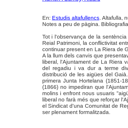
En:
Estudis altafullencs
. Altafulla, 
Notes a peu de pàgina. Bibliografia
Tot i l'observança de la sentència 
Reial Patrimoni, la conflictivitat en
continuar present en La Riera de G
A la llum dels canvis que presentav
liberal, l'Ajuntament de La Riera 
del regadiu i va dur a terme dive
distribució de les aigües del Gaià
primera Junta Hortelana (1851-1
(1866) no impediran que l'Ajuntam
molins i enfront nous usuaris "aig
liberal no farà més que reforçar l'A
el Sindicat d'una Comunitat de Re
ser plenament formalitzada.