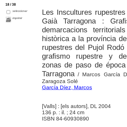
18 / 38
Les Inscultures rupestre
seleccionar
imprimir
Gaià Tarragona : Grafi
demarcacions territori
històrica a la província d
rupestres del Pujol Rodó
grafismo rupestre y dem
zonas de paso de época h
Tarragona
/ Marcos García Dí
Zaragoza Solé
García Díez, Marcos
[Valls] : [els autors], DL 2004
136 p. : il. ; 24 cm
ISBN 84-60930890