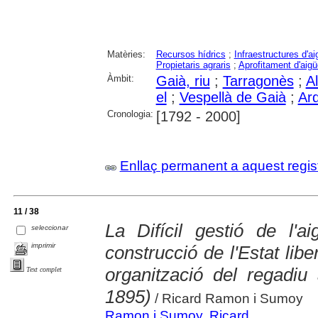
Matèries:
Recursos hídrics
;
Infraestructures d'a
Propietaris agraris
;
Aprofitament d'aig
Àmbit:
Gaià, riu
;
Tarragonès
;
Al
el
;
Vespellà de Gaià
;
Ar
Cronologia:
[1792 - 2000]
Enllaç permanent a aquest regis
11 / 38
La Difícil gestió de l'a
seleccionar
imprimir
construcció de l'Estat libe
organització del regadi
Text complet
1895)
/ Ricard Ramon i Sumoy
Ramon i Sumoy, Ricard