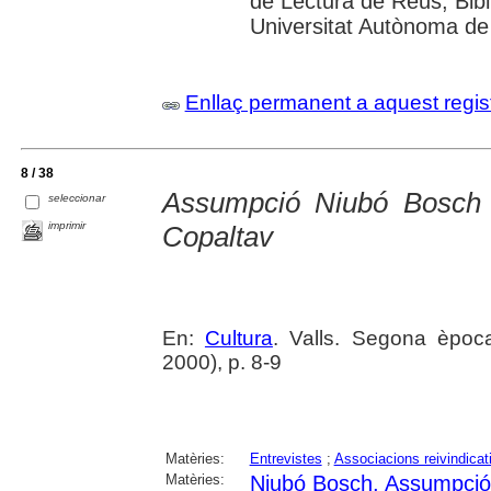
de Lectura de Reus; Bibli
Universitat Autònoma de 
Enllaç permanent a aquest regis
8 / 38
Assumpció Niubó Bosch 
seleccionar
imprimir
Copaltav
En:
Cultura
. Valls. Segona èpoc
2000), p. 8-9
Matèries:
Entrevistes
;
Associacions reivindicat
Matèries:
Niubó Bosch, Assumpció