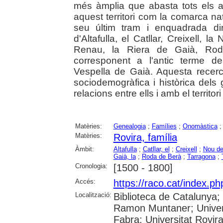
més àmplia que abasta tots els 
aquest territori com la comarca nat
seu últim tram i enquadrada di
d'Altafulla, el Catllar, Creixell,
Renau, la Riera de Gaià, Rod
corresponent a l'antic terme d
Vespella de Gaià. Aquesta recerca
sociodemogràfica i històrica dels 
relacions entre ells i amb el territor
Matèries:
Genealogia
;
Famílies
;
Onomàstica
Matèries:
Rovira, família
Àmbit:
Altafulla
;
Catllar, el
;
Creixell
;
Nou de
Gaià, la
;
Roda de Berà
;
Tarragona
;
Cronologia:
[1500 - 1800]
Accés:
https://raco.cat/index.p
Localització:
Biblioteca de Catalunya; 
Ramon Muntaner; Univers
Fabra; Universitat Rovira 