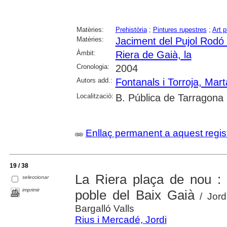
Matèries:
Prehistòria
;
Pintures rupestres
;
Art p
Matèries:
Jaciment del Pujol Rodó 
Àmbit:
Riera de Gaià, la
Cronologia:
2004
Autors add.:
Fontanals i Torroja, Mart
Localització:
B. Pública de Tarragona
Enllaç permanent a aquest regis
19 / 38
La Riera plaça de nou : C
seleccionar
imprimir
poble del Baix Gaià
/ Jord
Bargalló Valls
Rius i Mercadé, Jordi