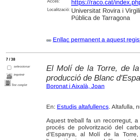
Accés:
https://raco.cat/index.ph
Localització:
Universitat Rovira i Virg
Pública de Tarragona
Enllaç permanent a aquest regis
7 / 38
El Molí de la Torre, de l
seleccionar
imprimir
producció de Blanc d'Esp
Boronat i Aixalà, Joan
Text complet
En:
Estudis altafullencs
. Altafulla, 
Aquest treball fa un recorregut, a
procés de polvorització del car
d'Espanya, al Molí de la Torre