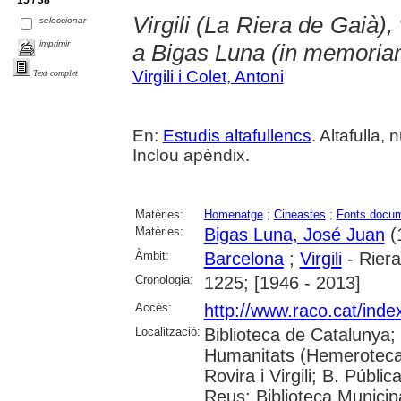
15 / 38
Virgili (La Riera de Gaià),
seleccionar
imprimir
a Bigas Luna (in memoria
Virgili i Colet, Antoni
Text complet
En:
Estudis altafullencs
. Altafulla, 
Inclou apèndix.
Matèries:
Homenatge
;
Cineastes
;
Fonts docum
Matèries:
Bigas Luna, José Juan
(
Àmbit:
Barcelona
;
Virgili
- Riera
Cronologia:
1225; [1946 - 2013]
Accés:
http://www.raco.cat/index
Localització:
Biblioteca de Catalunya
Humanitats (Hemeroteca);
Rovira i Virgili; B. Públ
Reus; Biblioteca Municipa