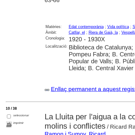
63-66
Matèries:
Edat contemporània
;
Vida política
;
S
Àmbit:
Catllar, el
;
Riera de Gaià, la
;
Vespell
Cronologia:
1920 - 1930X
Localització:
Biblioteca de Catalunya; 
Pompeu Fabra; B. Centre
Popular de Valls; B. Púb
Lleida; B. Central Xavie
Enllaç permanent a aquest regis
10 / 38
La Lluita per l'aigua a la 
seleccionar
imprimir
molins i conflictes
/ Ricard 
Ramon i Sumoy, Ricard