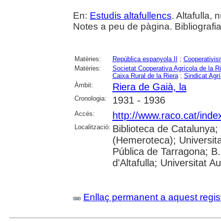
En:
Estudis altafullencs
. Altafulla, 
Notes a peu de pàgina. Bibliografia
Matèries:
República espanyola II
;
Cooperativi
Matèries:
Societat Cooperativa Agrícola de la R
Caixa Rural de la Riera
;
Sindicat Agrí
Àmbit:
Riera de Gaià, la
Cronologia:
1931 - 1936
Accés:
http://www.raco.cat/inde
Localització:
Biblioteca de Catalunya
(Hemeroteca); Universitat
Pública de Tarragona; B.
d'Altafulla; Universitat
Enllaç permanent a aquest regis