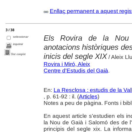
Enllaç permanent a aquest regis
3 / 38
Els Rovira de la Nou
seleccionar
imprimir
anotacions històriques des
inicis del segle XIX
Text complet
/ Aleix Ll
Rovira i Miró, Aleix
Centre d'Estudis del Gaià
.
En:
La Resclosa : estudis de la Val
, p. 61-92 : il. (
Articles
)
Notes a peu de pàgina. Fonts i bibli
En aquest article s'estudien els 
la Nou de Gaià i Salomó des de l'i
principis del segle xix. La infor