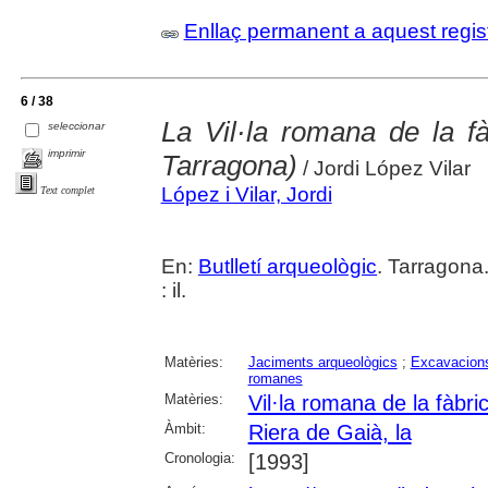
Enllaç permanent a aquest regis
6 / 38
La Vil·la romana de la fà
seleccionar
imprimir
Tarragona)
/ Jordi López Vilar
López i Vilar, Jordi
Text complet
En:
Butlletí arqueològic
. Tarragona
: il.
Matèries:
Jaciments arqueològics
;
Excavacions
romanes
Matèries:
Vil·la romana de la fàbri
Àmbit:
Riera de Gaià, la
Cronologia:
[1993]