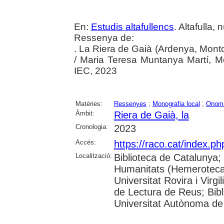
En:
Estudis altafullencs
. Altafulla,
Ressenya de:
. La Riera de Gaià (Ardenya, Montoli
/ Maria Teresa Muntanya Martí, M
IEC, 2023
Matèries:
Ressenyes
;
Monografia local
;
Onomà
Àmbit:
Riera de Gaià, la
Cronologia:
2023
Accés:
https://raco.cat/index.ph
Localització:
Biblioteca de Catalunya
Humanitats (Hemeroteca)
Universitat Rovira i Virgi
de Lectura de Reus; Bibli
Universitat Autònoma de 