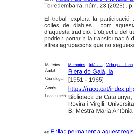
Torredembarra, núm. 23 (2025) , p. 2
El treball explora la participaci
colles de diables i com aquesta 
d'aquesta tradició. L'objectiu del 
podrien portar a la transformació d
altres agrupacions que no segueixin
Matèries:
Memòries
;
Infància
;
Vida quotidiana
Àmbit:
Riera de Gaià, la
Cronologia:
[1951 - 1965]
Accés:
https://raco.cat/index.p
Localització:
Biblioteca de Catalunya;
Rovira i Virgili; Univers
B. Mestra Maria Antònia 
Enllaç permanent a aquest regis