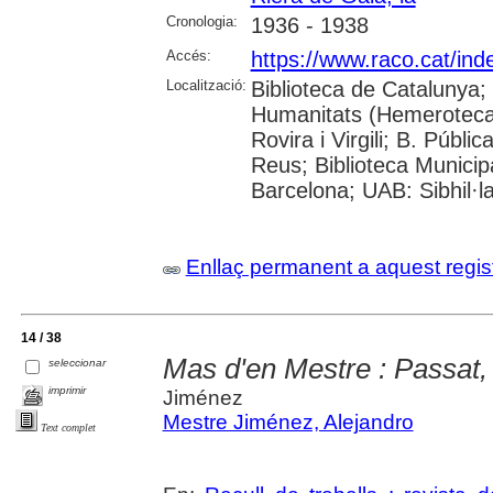
Cronologia:
1936 - 1938
Accés:
https://www.raco.cat/inde
Localització:
Biblioteca de Catalunya
Humanitats (Hemeroteca);
Rovira i Virgili; B. Públ
Reus; Biblioteca Municipa
Barcelona; UAB: Sibhil·l
Enllaç permanent a aquest regis
14 / 38
Mas d'en Mestre : Passat, 
seleccionar
imprimir
Jiménez
Mestre Jiménez, Alejandro
Text complet