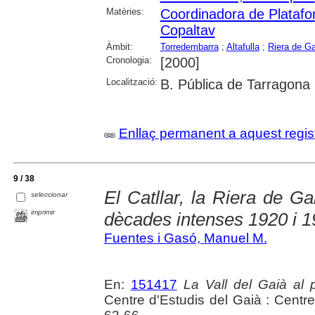
Matèries:
Coordinadora de Platafor
Copaltav
Àmbit:
Torredembarra
;
Altafulla
;
Riera de Ga
Cronologia:
[2000]
Localització:
B. Pública de Tarragona
Enllaç permanent a aquest regis
9 / 38
El Catllar, la Riera de G
seleccionar
imprimir
dècades intenses 1920 i 
Fuentes i Gasó, Manuel M.
En:
151417
La Vall del Gaià al 
Centre d'Estudis del Gaià : Centr