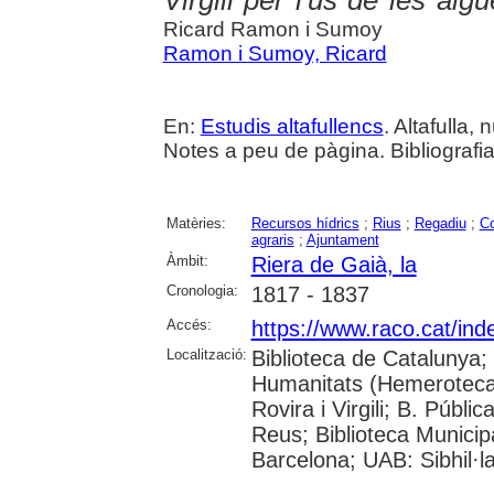
Virgili per l'ús de les ai
Ricard Ramon i Sumoy
Ramon i Sumoy, Ricard
En:
Estudis altafullencs
. Altafulla, 
Notes a peu de pàgina. Bibliografia
Matèries:
Recursos hídrics
;
Rius
;
Regadiu
;
Co
agraris
;
Ajuntament
Àmbit:
Riera de Gaià, la
Cronologia:
1817 - 1837
Accés:
https://www.raco.cat/inde
Localització:
Biblioteca de Catalunya
Humanitats (Hemeroteca);
Rovira i Virgili; B. Públ
Reus; Biblioteca Municipa
Barcelona; UAB: Sibhil·l