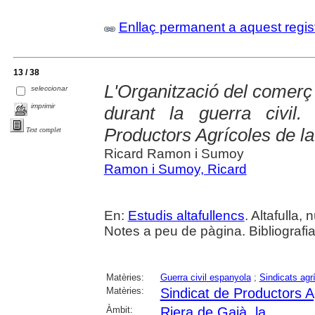
Enllaç permanent a aquest regis
13 / 38
L'Organització del comerç 
seleccionar
imprimir
durant la guerra civil
Productors Agrícoles de l
Text complet
Ricard Ramon i Sumoy
Ramon i Sumoy, Ricard
En:
Estudis altafullencs
. Altafulla, 
Notes a peu de pàgina. Bibliografia
Matèries:
Guerra civil espanyola
;
Sindicats agr
Matèries:
Sindicat de Productors A
Àmbit:
Riera de Gaià, la