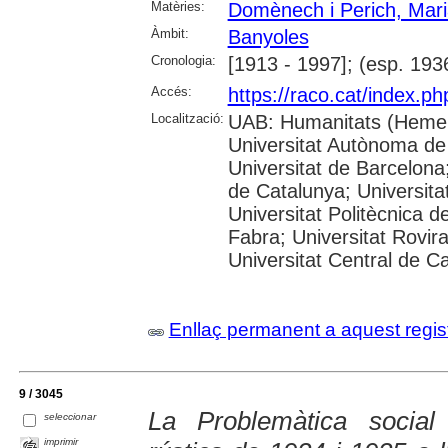
Matèries:
Domènech i Perich, Mar
Àmbit:
Banyoles
Cronologia:
[1913 - 1997]; (esp. 193
Accés:
https://raco.cat/index.p
Localització:
UAB: Humanitats (Hemer
Universitat Autònoma de
Universitat de Barcelona;
de Catalunya; Universitat
Universitat Politècnica 
Fabra; Universitat Rovira 
Universitat Central de C
Enllaç permanent a aquest regis
9 / 3045
La Problemàtica socia
seleccionar
imprimir