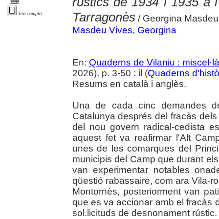
rústics de 1934 i 1935 a 
Tarragonès
Text complet
/ Georgina Masdeu
Masdeu Vives, Georgina
En:
Quaderns de Vilaniu : miscel·là
2026), p. 3-50 : il (
Quaderns d'histò
Resums en català i anglès.
Una de cada cinc demandes de d
Catalunya després del fracàs dels 
del nou govern radical-cedista 
aquest fet va reafirmar l'Alt Ca
unes de les comarques del Princip
municipis del Camp que durant el
van experimentar notables onad
qüestió rabassaire, com ara Vila-r
Montornès, posteriorment van pat
que es va accionar amb el fracàs d
sol.licituds de desnonament rústic.