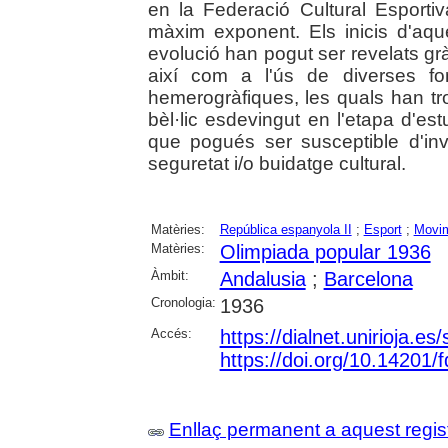
en la Federació Cultural Esport
màxim exponent. Els inicis d'aqu
evolució han pogut ser revelats gràc
així com a l'ús de diverses fon
hemerogràfiques, les quals han tro
bèl·lic esdevingut en l'etapa d'est
que pogués ser susceptible d'inv
seguretat i/o buidatge cultural.
Matèries:
República espanyola II
;
Esport
;
Movim
Matèries:
Olimpiada popular 1936
Àmbit:
Andalusia
;
Barcelona
Cronologia:
1936
Accés:
https://dialnet.unirioja.e
https://doi.org/10.14201/
Enllaç permanent a aquest regis