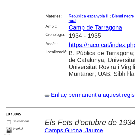
Matèries:
República espanyola II
;
Bienni negre
rural
Àmbit:
Camp de Tarragona
Cronologia:
1934 - 1935
Accés:
https://raco.cat/index.p
Localització:
B. Pública de Tarragona
de Catalunya; Universita
Universitat Rovira i Virgi
Muntaner; UAB: Sibhil·la
Enllaç permanent a aquest regis
10 / 3045
Els Fets d'octubre de 1934
seleccionar
imprimir
Camps Girona, Jaume