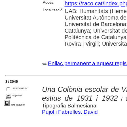
Accés:
https://raco.cat/index.p
Localització:
UAB: Humanitats (Hemer
Universitat Autònoma de
Universitat de Barcelona;
Catalunya; Universitat de
Politècnica de Catalunya
Rovira i Virgili; Universi
Enllaç permanent a aquest regis
3 / 3045
Una Colònia escolar de Vi
seleccionar
imprimir
estius de 1931 i 1932
/ t
Tipografia Balmesiana
Text complet
Pujol i Fabrelles, David