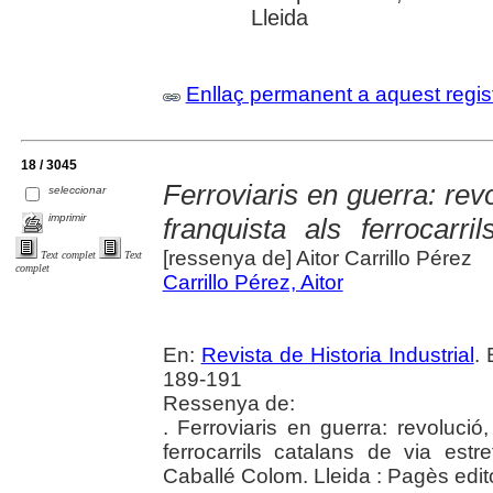
Lleida
Enllaç permanent a aquest regis
18 / 3045
Ferroviaris en guerra: revo
seleccionar
imprimir
franquista als ferrocarri
[ressenya de] Aitor Carrillo Pérez
Text complet
Text
complet
Carrillo Pérez, Aitor
En:
Revista de Historia Industrial
. 
189-191
Ressenya de:
. Ferroviaris en guerra: revolució,
ferrocarrils catalans de via est
Caballé Colom. Lleida : Pagès edit