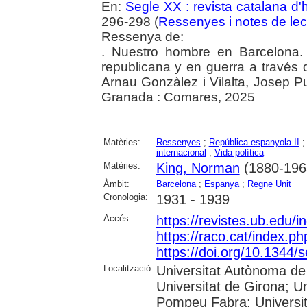
En:
Segle XX : revista catalana d'h
296-298 (
Ressenyes i notes de lec
Ressenya de:
. Nuestro hombre en Barcelona.
republicana y en guerra a través
Arnau Gonzàlez i Vilalta, Josep P
Granada : Comares, 2025
Matèries:
Ressenyes
;
República espanyola II
internacional
;
Vida política
Matèries:
King, Norman
(1880-196
Àmbit:
Barcelona
;
Espanya
;
Regne Unit
Cronologia:
1931 - 1939
Accés:
https://revistes.ub.edu/
https://raco.cat/index.p
https://doi.org/10.1344
Localització:
Universitat Autònoma de 
Universitat de Girona; Un
Pompeu Fabra; Universitat