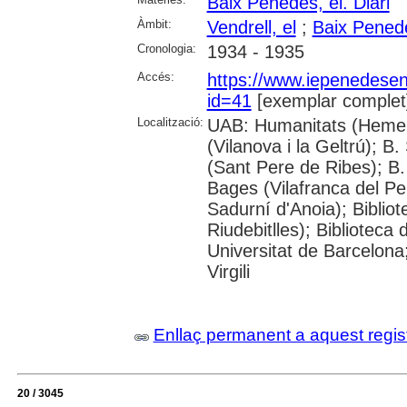
Baix Penedès, el. Diari
Àmbit:
Vendrell, el
;
Baix Pened
Cronologia:
1934 - 1935
Accés:
https://www.iepenedese
id=41
[exemplar complet
Localització:
UAB: Humanitats (Hemero
(Vilanova i la Geltrú); B
(Sant Pere de Ribes); B.
Bages (Vilafranca del P
Sadurní d'Anoia); Biblio
Riudebitlles); Bibliotec
Universitat de Barcelona
Virgili
Enllaç permanent a aquest regis
20 / 3045