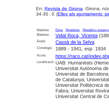
En:
Revista de Girona
. Girona, n
34-35 : il. (
Elles als ajuntaments: pi
Matèries:
Dona
;
Regidores
;
República espanyol
Matèries:
Vidal Roca, Vicenta
(188
Àmbit:
Cassà de la Selva
Cronologia:
1889 - 1941; esp. 1934
Accés:
https://raco.cat/index.p
Localització:
UAB: Humanitats (Hemer
Universitat Autònoma de
Universitat de Barcelona;
de Catalunya; Universitat
Universitat Politècnica 
Fabra; Universitat Rovira 
Universitat Central de C