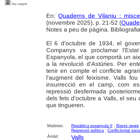
Text complet
En:
Quaderns de Vilaniu : miscel
(novembre 2025), p. 21-52 (
Quader
Notes a peu de pàgina. Bibliografi
El 6 d'octubre de 1934, el govern
Companys va proclamar l'Estat
Espanyola, el que comportà un ai
a la revolució d'Astúries. Per en
tenir en compte el conflicte agrari
l'augment del feixisme. Valls fo
insurrecció en el camp, com es
repressió desfermada posteriormen
dels fets d'octubre a Valls, el s
que tingueren.
Matèries:
República espanyola II
;
Bienni negre
Repressió política
;
Conflictivitat soci
Àmbit:
Valls