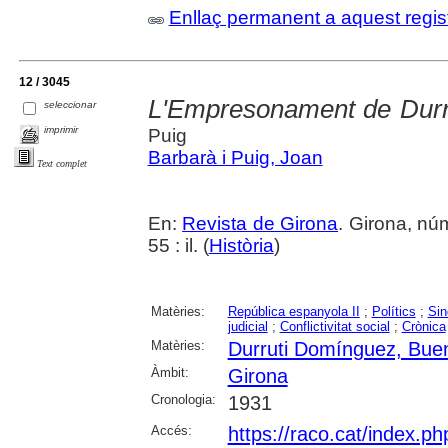
Enllaç permanent a aquest regis
12 / 3045
L'Empresonament de Durr
seleccionar
imprimir
Puig
Barbarà i Puig, Joan
Text complet
En:
Revista de Girona
. Girona, nú
55 : il. (
Història
)
Matèries:
República espanyola II
;
Polítics
;
Sin
judicial
;
Conflictivitat social
;
Crònica
Matèries:
Durruti Domínguez, Bue
Àmbit:
Girona
Cronologia:
1931
Accés:
https://raco.cat/index.p