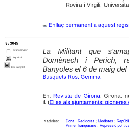
Rovira i Virgili; Universi
Enllaç permanent a aquest regis
8 / 3045
La Militant que s'am
seleccionar
imprimir
Domènech i Perich, re
Banyoles el 6 de maig del
Text complet
Busquets Ros, Gemma
En:
Revista de Girona
. Girona, n
il. (
Elles als ajuntaments: pioneres d
Matèries:
Dona
;
Regidores
;
Modistes
;
Repúbli
Primer franquisme
;
Repressió polític