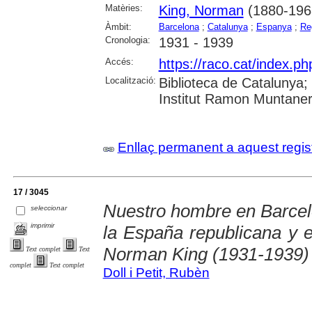
Matèries:
King, Norman
(1880-196
Àmbit:
Barcelona
;
Catalunya
;
Espanya
;
Re
Cronologia:
1931 - 1939
Accés:
https://raco.cat/index.
Localització:
Biblioteca de Catalunya
Institut Ramon Muntaner;
Enllaç permanent a aquest regis
17 / 3045
Nuestro hombre en Barcelo
seleccionar
imprimir
la España republicana y e
Norman King (1931-1939)
Text complet
Text
complet
Text complet
Doll i Petit, Rubèn