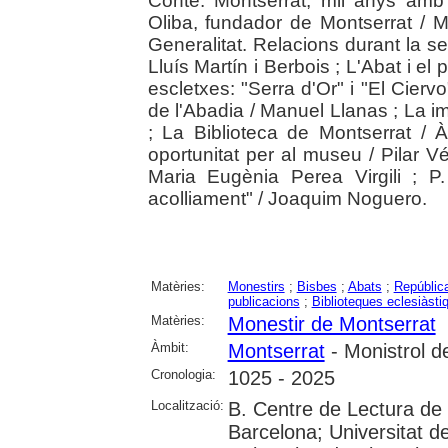
Conté: Montserrat, mil anys amb 
Oliba, fundador de Montserrat / M
Generalitat. Relacions durant la se
Lluís Martín i Berbois ; L'Abat i el
escletxes: "Serra d'Or" i "El Ciervo
de l'Abadia / Manuel Llanas ; La 
; La Biblioteca de Montserrat / À
oportunitat per al museu / Pilar Vé
Maria Eugènia Perea Virgili ; 
acolliament" / Joaquim Noguero.
Matèries:
Monestirs
;
Bisbes
;
Abats
;
República
publicacions
;
Biblioteques eclesiàsti
Matèries:
Monestir de Montserrat
Àmbit:
Montserrat
- Monistrol d
Cronologia:
1025 - 2025
Localització:
B. Centre de Lectura de
Barcelona; Universitat d