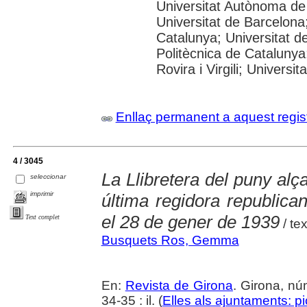
Universitat Autònoma de
Universitat de Barcelona;
Catalunya; Universitat de
Politècnica de Catalunya
Rovira i Virgili; Universi
Enllaç permanent a aquest regis
4 / 3045
La Llibretera del puny al
seleccionar
imprimir
última regidora republica
el 28 de gener de 1939
Text complet
/ te
Busquets Ros, Gemma
En:
Revista de Girona
. Girona, n
34-35 : il. (
Elles als ajuntaments: pi