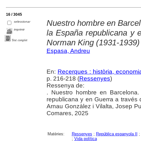
16 / 3045
Nuestro hombre en Barcelo
seleccionar
imprimir
la España republicana y e
Norman King (1931-1939)
Text complet
Espasa, Andreu
En:
Recerques : història, economia
p. 216-218 (
Ressenyes
)
Ressenya de:
. Nuestro hombre en Barcelona.
republicana y en Guerra a través
Arnau Gonzàlez i Vilalta, Josep Pu
Comares, 2025
Matèries:
Ressenyes
;
República espanyola II
;
Vida política