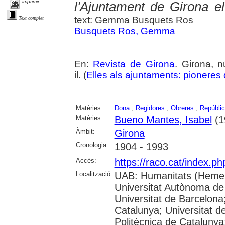
imprimir
l'Ajuntament de Girona 
text: Gemma Busquets Ros
Text complet
Busquets Ros, Gemma
En:
Revista de Girona
. Girona, 
il. (
Elles als ajuntaments: pioneres d
Matèries:
Dona
;
Regidores
;
Obreres
;
Repúblic
Matèries:
Bueno Mantes, Isabel
(1
Àmbit:
Girona
Cronologia:
1904 - 1993
Accés:
https://raco.cat/index.p
Localització:
UAB: Humanitats (Hemer
Universitat Autònoma de
Universitat de Barcelona;
Catalunya; Universitat de
Politècnica de Catalunya