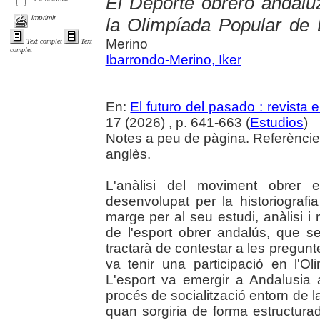
El Deporte obrero andalu
imprimir
la Olimpíada Popular de
Merino
Text complet
Text
complet
Ibarrondo-Merino, Iker
En:
El futuro del pasado : revista e
17 (2026) , p. 641-663 (
Estudios
)
Notes a peu de pàgina. Referències
anglès.
L'anàlisi del moviment obrer 
desenvolupat per la historiografi
marge per al seu estudi, anàlisi i
de l'esport obrer andalús, que ser
tractarà de contestar a les pregunte
va tenir una participació en l'
L'esport va emergir a Andalusia a
procés de socialització entorn de l
quan sorgiria de forma estructurad