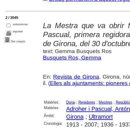
2 / 3045
La Mestra que va obrir f
seleccionar
imprimir
Pascual, primera regidora
de Girona, del 30 d'octubr
Text complet
text: Gemma Busquets Ros
Busquets Ros, Gemma
En:
Revista de Girona
. Girona, nú
il. (
Elles als ajuntaments: pioneres d
Matèries:
Dona
;
Regidores
;
Mestres
;
Repúblic
Matèries:
Adroher i Pascual, Antón
Àmbit:
Girona
;
Ultramort
Cronologia:
1913 - 2007; 1936 - 193