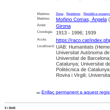
Matèries:
Dona
;
Regidores
;
República espanyol
Matèries:
Moñino Comas, Àngela
(
Àmbit:
Girona
Cronologia:
1913 - 1996; 1939
Accés:
https://raco.cat/index.p
Localització:
UAB: Humanitats (Hemer
Universitat Autònoma de
Universitat de Barcelona;
Catalunya; Universitat de
Politècnica de Catalunya
Rovira i Virgili; Universi
Enllaç permanent a aquest regis
5 / 3045