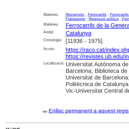
Matèries:
Ressenyes
;
Ferrocarrils
;
Ferrocarrils
Franquisme
;
Repressió política
;
Ferr
Matèries:
Ferrocarrils de la Genera
Àmbit:
Catalunya
Cronologia:
[11936 - 1975]
Accés:
https://raco.cat/index.ph
https://revistes.ub.edu/i
Localització:
Universitat Autònoma de 
Barcelona; Biblioteca de 
Universitat de Barcelona;
Politècnica de Catalunya
Vic-Universitat Central d
Enllaç permanent a aquest regis