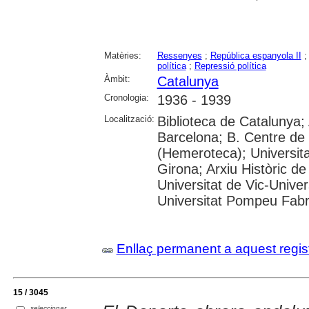
Matèries:
Ressenyes
;
República espanyola II
política
;
Repressió política
Àmbit:
Catalunya
Cronologia:
1936 - 1939
Localització:
Biblioteca de Catalunya; 
Barcelona; B. Centre de
(Hemeroteca); Universita
Girona; Arxiu Històric de
Universitat de Vic-Univer
Universitat Pompeu Fabra;
Enllaç permanent a aquest regis
15 / 3045
seleccionar