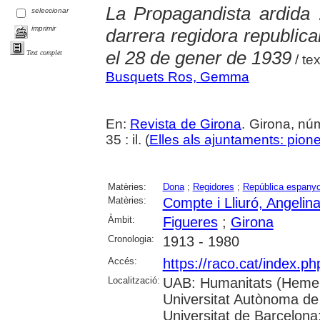
La Propagandista ardida 
seleccionar
imprimir
darrera regidora republic
el 28 de gener de 1939
Text complet
/ te
Busquets Ros, Gemma
En:
Revista de Girona
. Girona, nú
35 : il. (
Elles als ajuntaments: pioner
Matèries:
Dona
;
Regidores
;
República espanyol
Matèries:
Compte i Lliuró, Angelin
Àmbit:
Figueres
;
Girona
Cronologia:
1913 - 1980
Accés:
https://raco.cat/index.p
Localització:
UAB: Humanitats (Hemer
Universitat Autònoma de
Universitat de Barcelona;