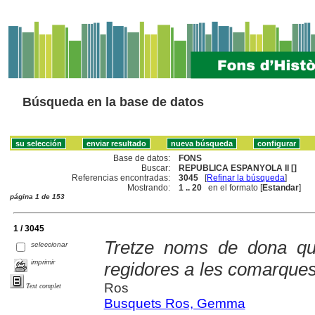
Búsqueda en la base de datos
Base de datos:
FONS
Buscar:
REPUBLICA ESPANYOLA II []
Referencias encontradas:
3045
[
Refinar la búsqueda
]
Mostrando:
1 .. 20
en el formato [
Estandar
]
página 1 de 153
1 / 3045
Tretze noms de dona qu
seleccionar
imprimir
regidores a les comarques
Ros
Text complet
Busquets Ros, Gemma