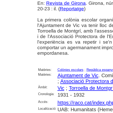
En:
Revista de Girona
. Girona, n
20-23 : il. (
Reportatge
)
La primera colònia escolar organ
l'Ajuntament de Vic va tenir lloc d
Torroella de Montgrí, amb l'asses
i de l'Associació Protectora de l
l'experiència es va repetir i se
comportar un agermanament improvis
empordanesa.
Matèries:
Colònies escolars
;
República espanyo
Matèries:
Ajuntament de Vic
. Comi
;
Associació Protectora 
Àmbit:
Vic
;
Torroella de Montgr
Cronologia:
1931 - 1932
Accés:
https://raco.cat/index.p
Localització:
UAB: Humanitats (Hemer