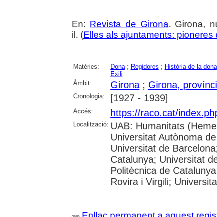
En:
Revista de Girona
. Girona, n
il. (
Elles als ajuntaments: pioneres d
Matèries:
Dona
;
Regidores
;
Història de la dona
Exili
Àmbit:
Girona
;
Girona, provínc
Cronologia:
[1927 - 1939]
Accés:
https://raco.cat/index.p
Localització:
UAB: Humanitats (Hemer
Universitat Autònoma de
Universitat de Barcelona;
Catalunya; Universitat de
Politècnica de Catalunya
Rovira i Virgili; Universi
Enllaç permanent a aquest regis