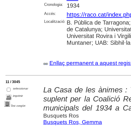
Cronologia:
1934
Accés:
https://raco.cat/index.p
Localització:
B. Pública de Tarragona
de Catalunya; Universita
Universitat Rovira i Virgi
Muntaner; UAB: Sibhil·la
Enllaç permanent a aquest regis
11 / 3045
La Casa de les ànimes : 
seleccionar
imprimir
suplent per la Coalició R
municipals del 1934 a C
Text complet
Busquets Ros
Busquets Ros, Gemma