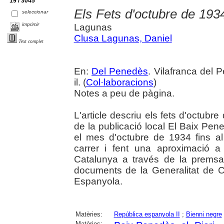
19 / 3045
Els Fets d'octubre de 193
seleccionar
imprimir
Lagunas
Clusa Lagunas, Daniel
Text complet
En:
Del Penedès
. Vilafranca del 
il. (
Col·laboracions
)
Notes a peu de pàgina.
L'article descriu els fets d'octubre
de la publicació local El Baix Pene
el mes d'octubre de 1934 fins al
carrer i fent una aproximació 
Catalunya a través de la premsa
documents de la Generalitat de C
Espanyola.
Matèries:
República espanyola II
;
Bienni negre
Matèries: