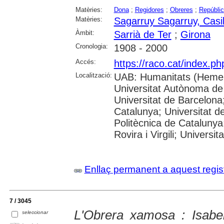
Matèries:
Dona
;
Regidores
;
Obreres
;
Repúblic
Matèries:
Sagarruy Sagarruy, Casi
Àmbit:
Sarrià de Ter
;
Girona
Cronologia:
1908 - 2000
Accés:
https://raco.cat/index.p
Localització:
UAB: Humanitats (Hemer
Universitat Autònoma de
Universitat de Barcelona;
Catalunya; Universitat de
Politècnica de Catalunya
Rovira i Virgili; Universi
Enllaç permanent a aquest regis
7 / 3045
L'Obrera xamosa : Isabe
seleccionar