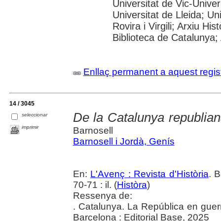
Universitat de Vic-Univer
Universitat de Lleida; U
Rovira i Virgili; Arxiu Hi
Biblioteca de Catalunya; 
Enllaç permanent a aquest regis
14 / 3045
De la Catalunya republiana
seleccionar
imprimir
Barnosell
Barnosell i Jordà, Genís
En:
L'Avenç : Revista d'Història
. 
70-71 : il. (
Històra
)
Ressenya de:
. Catalunya. La República en guer
Barcelona : Editorial Base, 2025