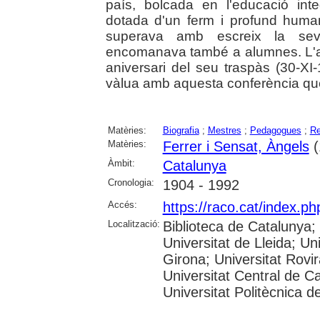
país, bolcada en l'educació inte
dotada d'un ferm i profund huma
superava amb escreix la seva 
encomanava també a alumnes. L'au
aniversari del seu traspàs (30-XI
vàlua amb aquesta conferència que 
Matèries:
Biografia
;
Mestres
;
Pedagogues
;
Re
Matèries:
Ferrer i Sensat, Àngels
(
Àmbit:
Catalunya
Cronologia:
1904 - 1992
Accés:
https://raco.cat/index.p
Localització:
Biblioteca de Catalunya;
Universitat de Lleida; Un
Girona; Universitat Rovira
Universitat Central de C
Universitat Politècnica 