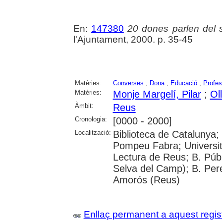
En:
147380
20 dones parlen del
l'Ajuntament, 2000. p. 35-45
Matèries:
Converses
;
Dona
;
Educació
;
Profes
Matèries:
Monje Margelí, Pilar
;
Ol
Àmbit:
Reus
Cronologia:
[0000 - 2000]
Localització:
Biblioteca de Catalunya; 
Pompeu Fabra; Universitat
Lectura de Reus; B. Públ
Selva del Camp); B. Per
Amorós (Reus)
Enllaç permanent a aquest regis