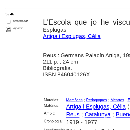
5 / 46
L'Escola que jo he viscu
seleccionar
imprimir
Esplugas
Artiga i Esplugas, Cèlia
Reus : Germans Palacín Artiga, 1
211 p. ; 24 cm
Bibliografia.
ISBN 846040126X
Matèries:
Memòries
;
Pedagogues
;
Mestres
;
E
Matèries:
Artiga i Esplugas, Cèlia
(
Àmbit:
Reus
;
Catalunya
;
Bueno
Cronologia:
1919 - 1977