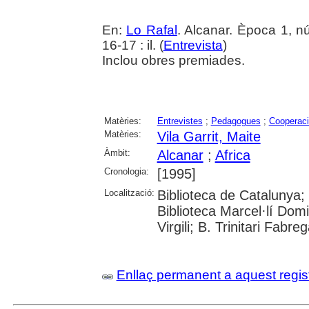
En:
Lo Rafal
. Alcanar. Època 1, 
16-17 : il. (
Entrevista
)
Inclou obres premiades.
Matèries:
Entrevistes
;
Pedagogues
;
Cooperaci
Matèries:
Vila Garrit, Maite
Àmbit:
Alcanar
;
Africa
Cronologia:
[1995]
Localització:
Biblioteca de Catalunya;
Biblioteca Marcel·lí Domi
Virgili; B. Trinitari Fabre
Enllaç permanent a aquest regis