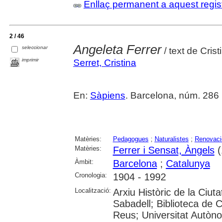
Enllaç permanent a aquest regis
2 / 46
Angeleta Ferrer
seleccionar
/ text de Crist
imprimir
Serret, Cristina
En:
Sàpiens
. Barcelona, núm. 286 (f
Matèries:
Pedagogues
;
Naturalistes
;
Renovaci
Matèries:
Ferrer i Sensat, Àngels
(
Àmbit:
Barcelona
;
Catalunya
Cronologia:
1904 - 1992
Localització:
Arxiu Històric de la Ciut
Sabadell; Biblioteca de 
Reus; Universitat Autòno