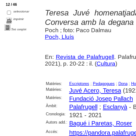
12 / 46
Teresa Juvé homenatjada
seleccionar
imprimir
Conversa amb la degana d
Poch ; foto: Paco Dalmau
Text complet
Poch, Lluís
En:
Revista de Palafrugell
. Palafr
2021), p. 20-22 : il. (
Cultura
)
Matèries:
Escriptores
;
Pedagogues
;
Dona
;
Ho
Matèries:
Juvé Acero, Teresa
(1921
Matèries:
Fundació Josep Pallach
Àmbit:
Palafrugell
;
Esclanyà
- 
Cronologia:
1921 - 2021
Autors add.:
Bagué i Paretas, Roser
Accés:
https://pandora.palafru