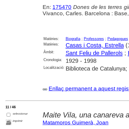
En:
175470
Dones de les terres gi
Vivanco, Carles. Barcelona : Base,
Matèries:
Biografia
;
Professores
;
Pedagogues
Matèries:
Casas i Costa, Estrella
(
Àmbit:
Sant Feliu de Pallerols
;
Cronologia:
1929 - 1998
Localització:
Biblioteca de Catalunya;
Enllaç permanent a aquest regis
11 / 46
Maite Vila, una canareva a 
seleccionar
imprimir
Matamoros Guimerà, Joan