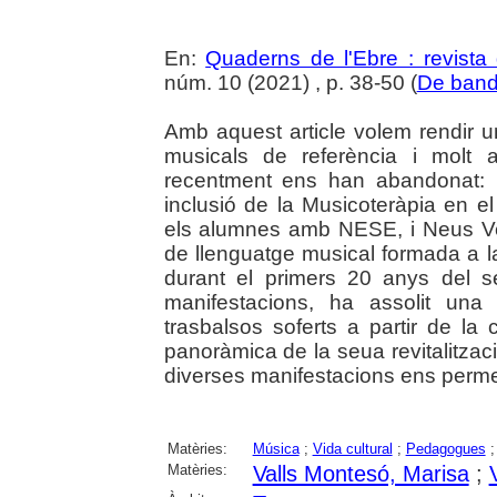
En:
Quaderns de l'Ebre : revista 
núm. 10 (2021) , p. 38-50 (
De band
Amb aquest article volem rendir
musicals de referència i molt 
recentment ens han abandonat: 
inclusió de la Musicoteràpia en e
els alumnes amb NESE, i Neus Vent
de llenguatge musical formada a l
durant el primers 20 anys del s
manifestacions, ha assolit una
trasbalsos soferts a partir de la
panoràmica de la seua revitalitzaci
diverses manifestacions ens perme
Matèries:
Música
;
Vida cultural
;
Pedagogues
Matèries:
Valls Montesó, Marisa
;