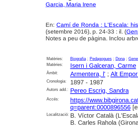
Garcia, Maria Irene
En:
Camí de Ronda : L'Escala: hist
(setembre 2016), p. 24-33 : il. (
Gent
Notes a peu de pàgina. Inclou arbr
Matèries:
Biografia
;
Pedagogues
;
Dona
;
Gene
Matèries:
Isern i Galceran, Carme
Àmbit:
Armentera, l'
;
Alt Empo
Cronologia:
1897 - 1987
Autors add.:
Pereo Escrig, Sandra
Accés:
https://www.bibgirona.ca
q=parent:0000896556
[e
Localització:
B. Víctor Català (L'Esca
B. Carles Rahola (Giron