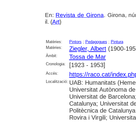
En:
Revista de Girona
. Girona, nú
il. (
Art
)
Matèries:
Pintors
;
Pedagogues
;
Pintura
Matèries:
Ziegler, Albert
(1900-195
Àmbit:
Tossa de Mar
Cronologia:
[1923 - 1953]
Accés:
https://raco.cat/index.p
Localització:
UAB: Humanitats (Hemer
Universitat Autònoma de
Universitat de Barcelona;
Catalunya; Universitat de
Politècnica de Catalunya
Rovira i Virgili; Universi