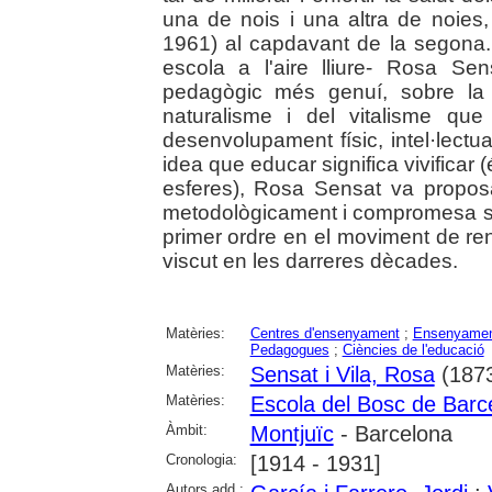
una de nois i una altra de noies,
1961) al capdavant de la segona. 
escola a l'aire lliure- Rosa S
pedagògic més genuí, sobre la 
naturalisme i del vitalisme qu
desenvolupament físic, intel·lectual
idea que educar significa vivificar (
esferes), Rosa Sensat va propos
metodològicament i compromesa so
primer ordre en el moviment de r
viscut en les darreres dècades.
Matèries:
Centres d'ensenyament
;
Ensenyament
Pedagogues
;
Ciències de l'educació
Matèries:
Sensat i Vila, Rosa
(1873
Matèries:
Escola del Bosc de Barc
Àmbit:
Montjuïc
- Barcelona
Cronologia:
[1914 - 1931]
Autors add.: