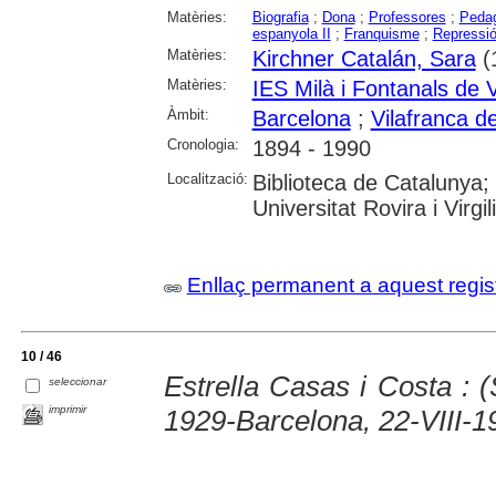
Matèries:
Biografia
;
Dona
;
Professores
;
Peda
espanyola II
;
Franquisme
;
Repressió
Matèries:
Kirchner Catalán, Sara
(
Matèries:
IES Milà i Fontanals de 
Àmbit:
Barcelona
;
Vilafranca d
Cronologia:
1894 - 1990
Localització:
Biblioteca de Catalunya;
Universitat Rovira i Virgili
Enllaç permanent a aquest regis
10 / 46
Estrella Casas i Costa : (
seleccionar
imprimir
1929-Barcelona, 22-VIII-1