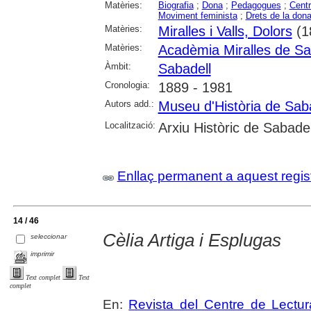
Matèries:
Biografia
;
Dona
;
Pedagogues
;
Cent
Moviment feminista
;
Drets de la don
Matèries:
Miralles i Valls, Dolors
(1
Matèries:
Acadèmia Miralles de Sa
Àmbit:
Sabadell
Cronologia:
1889 - 1981
Autors add.:
Museu d'Història de Sab
Localització:
Arxiu Històric de Sabadel
Enllaç permanent a aquest regis
14 / 46
Cèlia Artiga i Esplugas
seleccionar
imprimir
Text complet
Text
complet
En:
Revista del Centre de Lectu