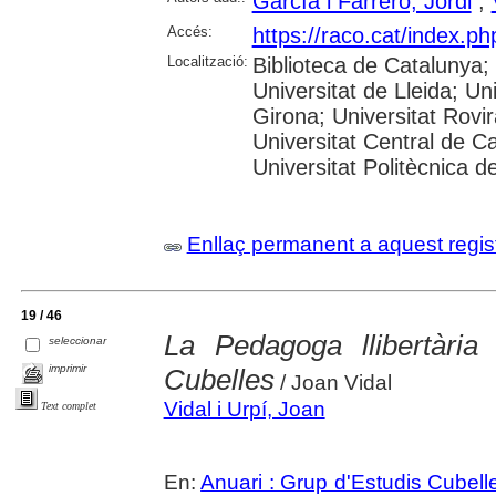
García i Farrero, Jordi
;
Accés:
https://raco.cat/index.p
Localització:
Biblioteca de Catalunya;
Universitat de Lleida; Un
Girona; Universitat Rovira
Universitat Central de C
Universitat Politècnica 
Enllaç permanent a aquest regis
19 / 46
La Pedagoga llibertàri
seleccionar
imprimir
Cubelles
/ Joan Vidal
Vidal i Urpí, Joan
Text complet
En:
Anuari : Grup d'Estudis Cubell