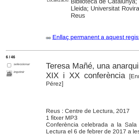
Localització:
Biblioteca de Catalunya; 
Lleida; Universitat Rovira
Reus
Enllaç permanent a aquest regis
6 / 46
Teresa Mañé, una anarquis
seleccionar
imprimir
XIX i XX conferència
[Enr
Pérez]
Reus : Centre de Lectura, 2017
1 fitxer MP3
Conferència celebrada a la Sala 
Lectura el 6 de febrer de 2017 a 