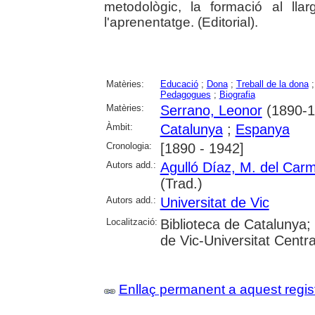
metodològic, la formació al ll
l'aprenentatge. (Editorial).
Matèries:
Educació
;
Dona
;
Treball de la dona
Pedagogues
;
Biografia
Matèries:
Serrano, Leonor
(1890-1
Àmbit:
Catalunya
;
Espanya
Cronologia:
[1890 - 1942]
Autors add.:
Agulló Díaz, M. del Car
(Trad.)
Autors add.:
Universitat de Vic
Localització:
Biblioteca de Catalunya; 
de Vic-Universitat Centr
Enllaç permanent a aquest regis