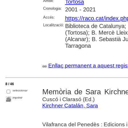
Àmbit:
Tortosa
Cronologia:
2001 - 2021
Accés:
https://raco.cat/index.p
Localització:
Biblioteca de Catalunya;
(Tortosa); B. Mercè Lleix
(Alcanar); B. Sebastià J
Tarragona
Enllaç permanent a aquest regis
8 / 46
Memòria de Sara Kirchne
seleccionar
imprimir
Cuscó i Clarasó (Ed.)
Kirchner Catalán, Sara
Vilafranca del Penedès : Edicions 