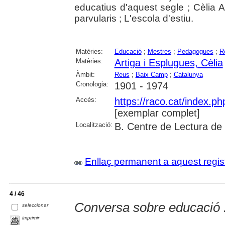
educatius d'aquest segle ; Cèlia A
parvularis ; L'escola d'estiu.
Matèries:
Educació
;
Mestres
;
Pedagogues
;
R
Matèries:
Artiga i Esplugues, Cèlia
Àmbit:
Reus
;
Baix Camp
;
Catalunya
Cronologia:
1901 - 1974
Accés:
https://raco.cat/index.p
[exemplar complet]
Localització:
B. Centre de Lectura de
Enllaç permanent a aquest regis
4 / 46
Conversa sobre educació :
seleccionar
imprimir