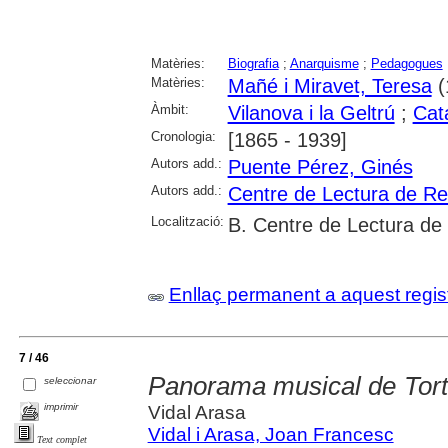
Matèries:
Biografia
;
Anarquisme
;
Pedagogues
Matèries:
Mañé i Miravet, Teresa
(
Àmbit:
Vilanova i la Geltrú
;
Cat
Cronologia:
[1865 - 1939]
Autors add.:
Puente Pérez, Ginés
Autors add.:
Centre de Lectura de R
Localització:
B. Centre de Lectura de
Enllaç permanent a aquest regis
7 / 46
Panorama musical de Tort
seleccionar
imprimir
Vidal Arasa
Vidal i Arasa, Joan Francesc
Text complet