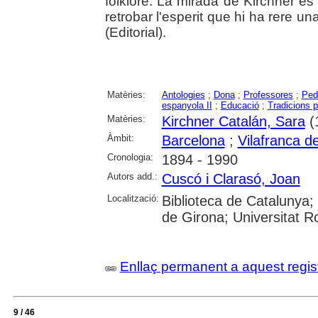
folklore. La mirada de Kirchner és 
retrobar l'esperit que hi ha rere una
(Editorial).
Matèries:
Antologies
;
Dona
;
Professores
;
Ped
espanyola II
;
Educació
;
Tradicions p
Matèries:
Kirchner Catalán, Sara
(
Àmbit:
Barcelona
;
Vilafranca d
Cronologia:
1894 - 1990
Autors add.:
Cuscó i Clarasó, Joan
Localització:
Biblioteca de Catalunya; 
de Girona; Universitat Rov
Enllaç permanent a aquest regis
9 / 46