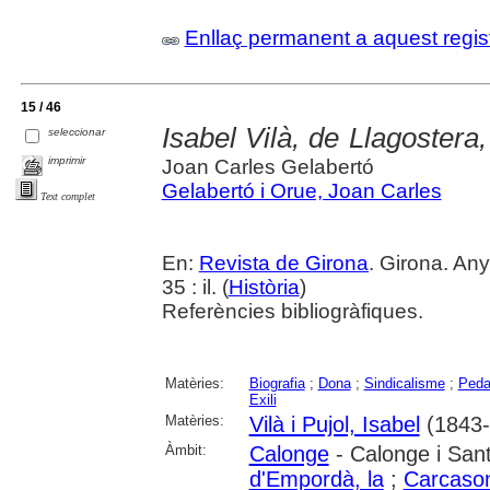
Enllaç permanent a aquest regis
15 / 46
Isabel Vilà, de Llagostera,
seleccionar
imprimir
Joan Carles Gelabertó
Gelabertó i Orue, Joan Carles
Text complet
En:
Revista de Girona
. Girona. Any
35 : il. (
Història
)
Referències bibliogràfiques.
Matèries:
Biografia
;
Dona
;
Sindicalisme
;
Peda
Exili
Matèries:
Vilà i Pujol, Isabel
(1843-
Àmbit:
Calonge
- Calonge i Sant
d'Empordà, la
;
Carcaso