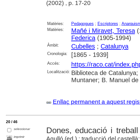
(2002) , p. 17-20
Matèries:
Pedagogues
;
Escriptores
;
Anarquis
Matèries:
Mañé i Miravet, Teresa
(
Federica
(1905-1994)
Àmbit:
Cubelles
;
Catalunya
Cronologia:
[1865 - 1939]
Accés:
https://raco.cat/index.ph
Localització:
Biblioteca de Catalunya; 
Muntaner; B. Manuel de 
Enllaç permanent a aquest regis
20 / 46
Dones, educació i treball
seleccionar
imprimir
Agulló (ed.) ; traducció del castell