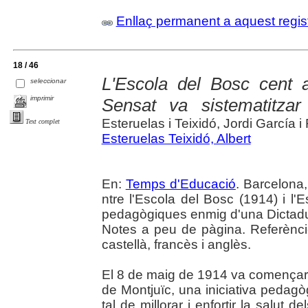
Enllaç permanent a aquest regis
18 / 46
L'Escola del Bosc cent 
seleccionar
imprimir
Sensat va sistematitza
Esteruelas i Teixidó, Jordi García 
Text complet
Esteruelas Teixidó, Albert
En:
Temps d'Educació
. Barcelona,
ntre l'Escola del Bosc (1914) i l'
pedagògiques enmig d'una Dictad
Notes a peu de pàgina. Referènci
castellà, francès i anglès.
El 8 de maig de 1914 va començar 
de Montjuïc, una iniciativa pedag
tal de millorar i enfortir la salut 