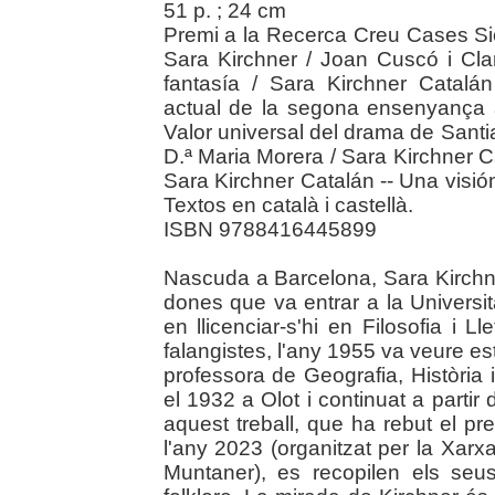
51 p. ; 24 cm
Premi a la Recerca Creu Cases Sica
Sara Kirchner / Joan Cuscó i Clar
fantasía / Sara Kirchner Catalán
actual de la segona ensenyança 
Valor universal del drama de Santi
D.ª Maria Morera / Sara Kirchner Cat
Sara Kirchner Catalán -- Una visió
Textos en català i castellà.
ISBN 9788416445899
Nascuda a Barcelona, Sara Kirchn
dones que va entrar a la Universi
en llicenciar-s'hi en Filosofia i L
falangistes, l'any 1955 va veure e
professora de Geografia, Història 
el 1932 a Olot i continuat a parti
aquest treball, que ha rebut el p
l'any 2023 (organitzat per la Xarxa
Muntaner), es recopilen els seus