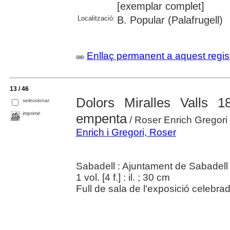
[exemplar complet]
Localització:
B. Popular (Palafrugell)
Enllaç permanent a aquest regis
13 / 46
Dolors Miralles Valls
seleccionar
imprimir
empenta
/ Roser Enrich Gregori
Enrich i Gregori, Roser
Sabadell : Ajuntament de Sabadell 
1 vol. [4 f.] : il. ; 30 cm
Full de sala de l'exposició celebra