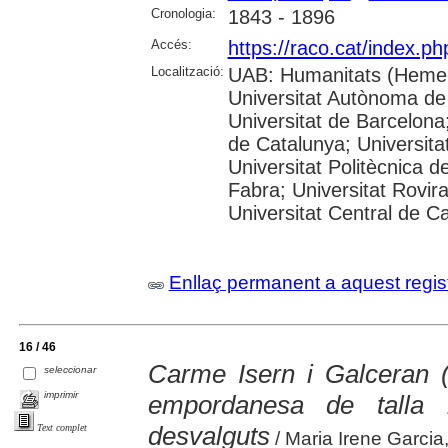
Cronologia:
1843 - 1896
Accés:
https://raco.cat/index.p
Localització:
UAB: Humanitats (Hemer
Universitat Autònoma de
Universitat de Barcelona;
de Catalunya; Universitat
Universitat Politècnica 
Fabra; Universitat Rovira 
Universitat Central de C
Enllaç permanent a aquest regis
16 / 46
Carme Isern i Galceran 
seleccionar
imprimir
empordanesa de talla i
desvalguts
Text complet
/ Maria Irene Garcia