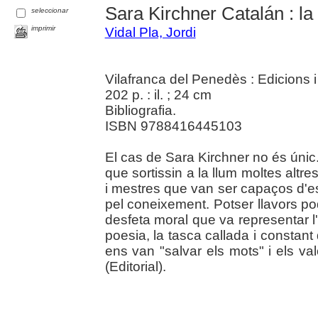
Sara Kirchner Catalán : la
seleccionar
imprimir
Vidal Pla, Jordi
Vilafranca del Penedès : Edicions 
202 p. : il. ; 24 cm
Bibliografia.
ISBN 9788416445103
El cas de Sara Kirchner no és únic.
que sortissin a la llum moltes altre
i mestres que van ser capaços d'e
pel coneixement. Potser llavors p
desfeta moral que va representar l
poesia, la tasca callada i constant
ens van "salvar els mots" i els val
(Editorial).