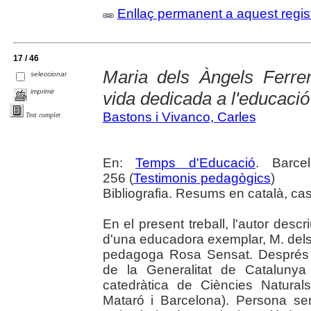
Enllaç permanent a aquest regis
17 / 46
Maria dels Àngels Ferre
seleccionar
imprimir
vida dedicada a l'educació
Bastons i Vivanco, Carles
Text complet
En:
Temps d'Educació
. Barce
256 (
Testimonis pedagògics
)
Bibliografia. Resums en català, cast
En el present treball, l'autor descr
d'una educadora exemplar, M. dels À
pedagoga Rosa Sensat. Després de
de la Generalitat de Catalunya
catedràtica de Ciències Naturals
Mataró i Barcelona). Persona se