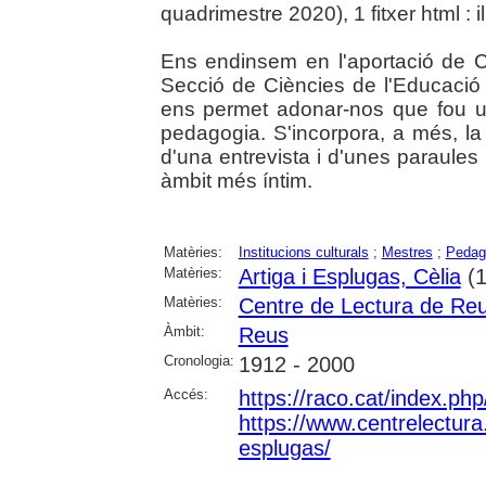
quadrimestre 2020), 1 fitxer html : il.
Ens endinsem en l'aportació de C
Secció de Ciències de l'Educació 
ens permet adonar-nos que fou 
pedagogia. S'incorpora, a més, la 
d'una entrevista i d'unes paraules 
àmbit més íntim.
Matèries:
Institucions culturals
;
Mestres
;
Pedag
Matèries:
Artiga i Esplugas, Cèlia
(1
Matèries:
Centre de Lectura de Re
Àmbit:
Reus
Cronologia:
1912 - 2000
Accés:
https://raco.cat/index.ph
https://www.centrelectura.c
esplugas/