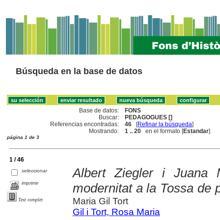
Búsqueda en la base de datos
Base de datos:
FONS
Buscar:
PEDAGOGUES []
Referencias encontradas:
46
[
Refinar la búsqueda
]
Mostrando:
1 .. 20
en el formato [
Estandar
]
página 1 de 3
1 / 46
Albert Ziegler i Juana
seleccionar
imprimir
modernitat a la Tossa de p
Maria Gil Tort
Text complet
Gil i Tort, Rosa Maria