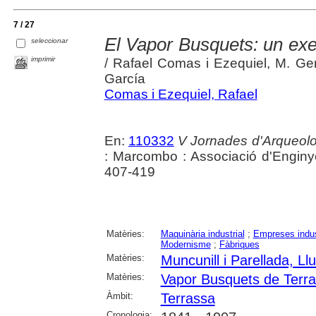
7 / 27
El Vapor Busquets: un exem
seleccionar
imprimir
/ Rafael Comas i Ezequiel, M. Ge
García
Comas i Ezequiel, Rafael
En:
110332
V Jornades d'Arqueolog
: Marcombo : Associació d'Enginye
407-419
Matèries:
Maquinària industrial
;
Empreses indus
Modernisme
;
Fàbriques
Matèries:
Muncunill i Parellada, Llu
Matèries:
Vapor Busquets de Terr
Àmbit:
Terrassa
Cronologia: