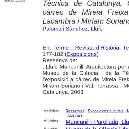
Tècnica de Catalunya. C
Text complet
càrrec de Mireia Freix
Lacambra i Miriam Soriano
Paloma i Sànchez, Lluís
En:
Terme : Revista d'Història
. T
177-182 (
Exposicions
)
Ressenya de:
. Lluís Muncunill. Arquitectura per 
Museu de la Ciència i de la Tè
l'exposició a càrrec de Mireia Fre
Miriam Soriano i Val. Terrassa : 
Catalunya, 2003
Matèries:
Ressenyes
;
Exposicions culturals
;
industrials
Matèries:
Muncunill i Parellada, Llu
Matèries: