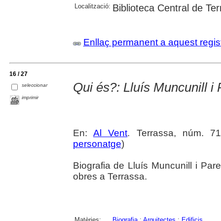
Localització:
Biblioteca Central de Te
Enllaç permanent a aquest regis
16 / 27
Qui és?: Lluís Muncunill i 
seleccionar
imprimir
En:
Al Vent
. Terrassa, núm. 71
personatge
)
Biografia de Lluís Muncunill i Par
obres a Terrassa.
Matèries:
Biografia
;
Arquitectes
;
Edificis