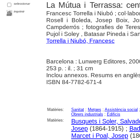
La Mútua i Terrassa: cen
seleccionar
imprimir
Francesc Torrella i Niubó ; col·la
Rosell i Boleda, Josep Boix, J
Campderrós ; fotografies de Teres
Pujol i Soley , Batasar Pineda i Sa
Torrella i Niubó, Francesc
Barcelona : Lunwerg Editores, 200
253 p. : il. ; 31 cm
Inclou annexos. Resums en anglès
ISBN 84-7782-671-4
Matèries:
Sanitat
;
Metges
;
Assistència social
Obrers industrials
;
Edificis
Matèries:
Busquets i Soler, Salvad
Josep
(1864-1915) ;
Bad
Marcet i Poal, Josep
(18