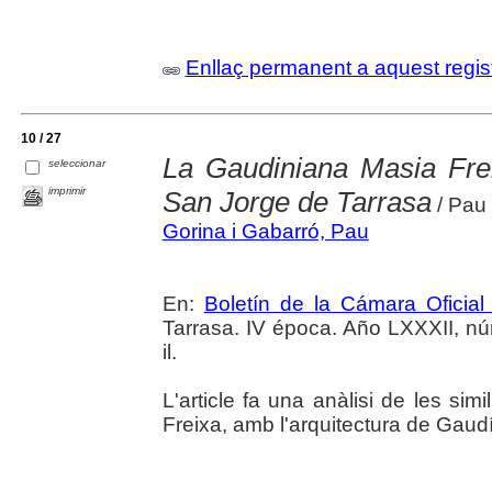
Enllaç permanent a aquest regis
10 / 27
La Gaudiniana Masia Fre
seleccionar
imprimir
San Jorge de Tarrasa
/ Pau 
Gorina i Gabarró, Pau
En:
Boletín de la Cámara Oficial
Tarrasa. IV época. Año LXXXII, núm
il.
L'article fa una anàlisi de les sim
Freixa, amb l'arquitectura de Gaudí