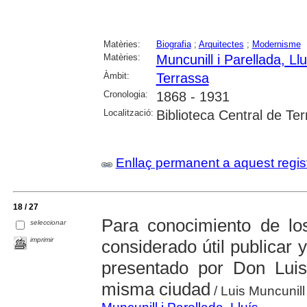
Matèries:
Biografia
;
Arquitectes
;
Modernisme
Matèries:
Muncunill i Parellada, Llu
Àmbit:
Terrassa
Cronologia:
1868 - 1931
Localització:
Biblioteca Central de Te
Enllaç permanent a aquest regis
18 / 27
Para conocimiento de lo
seleccionar
imprimir
considerado útil publicar y 
presentado por Don Luis
misma ciudad
/ Luis Muncunill