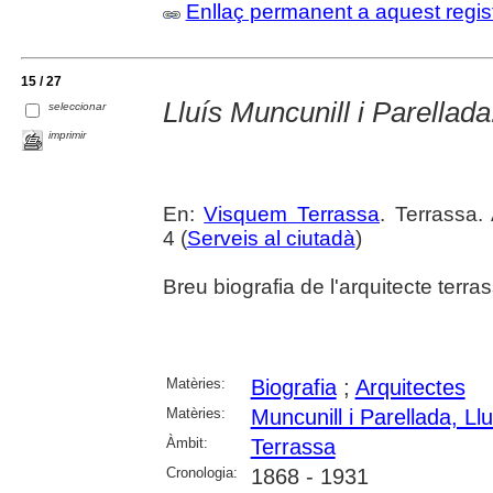
Enllaç permanent a aquest regis
15 / 27
Lluís Muncunill i Parellad
seleccionar
imprimir
En:
Visquem Terrassa
. Terrassa
4 (
Serveis al ciutadà
)
Breu biografia de l'arquitecte terra
Matèries:
Biografia
;
Arquitectes
Matèries:
Muncunill i Parellada, Llu
Àmbit:
Terrassa
Cronologia:
1868 - 1931