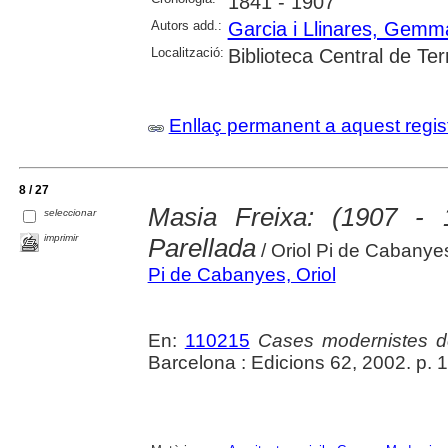
1841 - 1907
Autors add.:
Garcia i Llinares, Gemm
Localització:
Biblioteca Central de Te
Enllaç permanent a aquest regis
8 / 27
Masia Freixa: (1907 - 
seleccionar
imprimir
Parellada
/ Oriol Pi de Cabanye
Pi de Cabanyes, Oriol
En:
110215
Cases modernistes d
Barcelona : Edicions 62, 2002. p. 