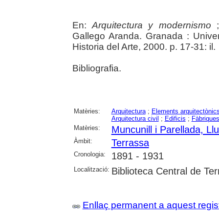
En:
Arquitectura y modernismo
;
Gallego Aranda. Granada : Univ
Historia del Arte, 2000. p. 17-31: il.
Bibliografia.
Matèries:
Arquitectura
;
Elements arquitectònic
Arquitectura civil
;
Edificis
;
Fàbrique
Matèries:
Muncunill i Parellada, Llu
Àmbit:
Terrassa
Cronologia:
1891 - 1931
Localització:
Biblioteca Central de Te
Enllaç permanent a aquest regis