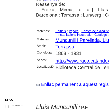
Ressenya de:
- Freixa, Mireia; [et al.]. Lluí
Barcelona ; Terrassa : Lunwerg : C
Matèries:
Edificis
;
Vapors
;
Construcció d'edific
;
Instal·lacions industrials
;
Catàlegs
Matèries:
Muncunill i Parellada, Llu
Àmbit:
Terrassa
Cronologia:
1868 - 1931
Accés:
http://www.raco.cat/ind
Localització:
Biblioteca Central de Te
Enllaç permanent a aquest regis
14 / 27
Lluís Muncunill
seleccionar
/ P.F.