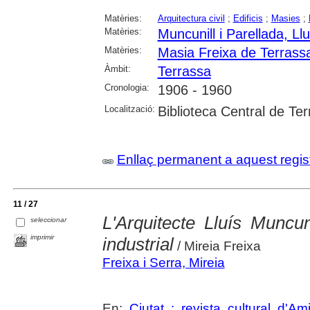
Matèries:
Arquitectura civil
;
Edificis
;
Masies
;
Matèries:
Muncunill i Parellada, Llu
Matèries:
Masia Freixa de Terrass
Àmbit:
Terrassa
Cronologia:
1906 - 1960
Localització:
Biblioteca Central de Te
Enllaç permanent a aquest regis
11 / 27
L'Arquitecte Lluís Muncun
seleccionar
imprimir
industrial
/ Mireia Freixa
Freixa i Serra, Mireia
En:
Ciutat : revista cultural d'A