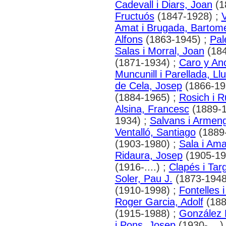
Cadevall i Diars, Joan
(1
Fructuós
(1847-1928) ;
V
Amat i Brugada, Bartom
Alfons
(1863-1945) ;
Pal
Salas i Morral, Joan
(184
(1871-1934) ;
Caro y An
Muncunill i Parellada, Llu
de Cela, Josep
(1866-19
(1884-1965) ;
Rosich i R
Alsina, Francesc
(1889-1
1934) ;
Salvans i Armeng
Ventalló, Santiago
(1889
(1903-1980) ;
Sala i Ama
Ridaura, Josep
(1905-19
(1916-....) ;
Clapés i Tar
Soler, Pau J.
(1873-1948
(1910-1998) ;
Fontelles
Roger Garcia, Adolf
(188
(1915-1988) ;
González 
i Pons, Josep
(1930-....)