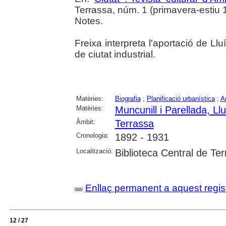
Terrassa, núm. 1 (primavera-estiu 199
Notes.
Freixa interpreta l'aportació de Ll
de ciutat industrial.
Matèries:
Biografia
;
Planificació urbanística
;
Ar
Matèries:
Muncunill i Parellada, Llu
Àmbit:
Terrassa
Cronologia:
1892 - 1931
Localització:
Biblioteca Central de Te
Enllaç permanent a aquest regis
12 / 27