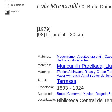
Luis Muncunill
seleccionar
/ X. Broto Comer
imprimir
[1979]
[98] f. : pral. il. ; 30 cm
Matèries:
Modernisme
;
Arquitectura civil
;
Cas
d'edificis
;
Arquitectes
Matèries:
Muncunill i Parellada, Llu
Matèries:
Fàbrica Albinyana, Ribas y Cia de Ter
Vapor Aymerich, Amat i Jover de Terr
Àmbit:
Terrassa
Cronologia:
1893 - 1924
Autors add.:
Broto i Comerma, Xavier
;
Delgado Es
Localització:
Biblioteca Central de Te