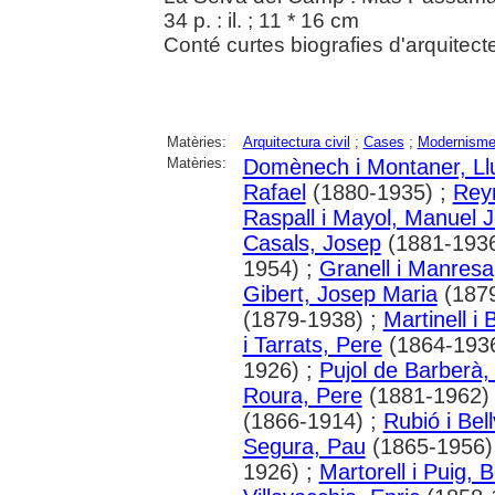
34 p. : il. ; 11 * 16 cm
Conté curtes biografies d'arquitec
Matèries:
Arquitectura civil
;
Cases
;
Modernism
Matèries:
Domènech i Montaner, Ll
Rafael
(1880-1935) ;
Reyn
Raspall i Mayol, Manuel 
Casals, Josep
(1881-1936
1954) ;
Granell i Manresa
Gibert, Josep Maria
(1879
(1879-1938) ;
Martinell i
i Tarrats, Pere
(1864-1936
1926) ;
Pujol de Barberà,
Roura, Pere
(1881-1962)
(1866-1914) ;
Rubió i Bel
Segura, Pau
(1865-1956)
1926) ;
Martorell i Puig, 