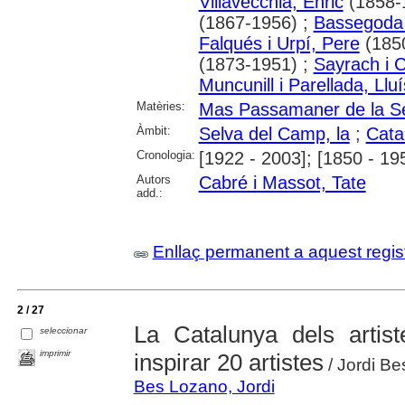
Villavecchia, Enric
(1858-
(1867-1956) ;
Bassegoda 
Falqués i Urpí, Pere
(185
(1873-1951) ;
Sayrach i 
Muncunill i Parellada, Lluí
Matèries:
Mas Passamaner de la S
Àmbit:
Selva del Camp, la
;
Cata
Cronologia:
[1922 - 2003]; [1850 - 19
Autors
Cabré i Massot, Tate
add.:
Enllaç permanent a aquest regis
2 / 27
La Catalunya dels artis
seleccionar
imprimir
inspirar 20 artistes
/ Jordi Be
Bes Lozano, Jordi