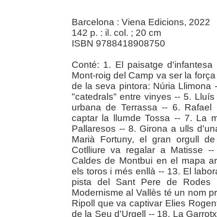
Barcelona : Viena Edicions, 2022
142 p. : il. col. ; 20 cm
ISBN 9788418908750
Conté: 1. El paisatge d'infantes
Mont-roig del Camp va ser la força 
de la seva pintora: Núria Llimona --
"catedrals" entre vinyes -- 5. Lluís
urbana de Terrassa -- 6. Rafael 
captar la llumde Tossa -- 7. La m
Pallaresos -- 8. Girona a ulls d'un
Marià Fortuny, el gran orgull d
Cotlliure va regalar a Matisse --
Caldes de Montbui en el mapa artí
els toros i més enllà -- 13. El labo
pista del Sant Pere de Rodes 
Modernisme al Vallès té un nom pro
Ripoll que va captivar Elies Rogent
de la Seu d'Urgell -- 18. La Garrot