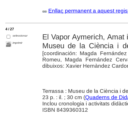
Enllaç permanent a aquest regis
4 / 27
El Vapor Aymerich, Amat i
seleccionar
imprimir
Museu de la Ciència i d
[coordinación: Magda Fernández
Romeu, Magda Fernández Cerva
dibuixos: Xavier Hernàndez Cardon
Terrassa : Museu de la Ciència i d
23 p. : il. ; 30 cm (
Quaderns de Didàc
Inclou cronologia i activitats didàct
ISBN 8439360312