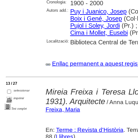
Cronologia:
1900 - 2000
Autors add.:
Puy i Juanico, Josep
(Col
Boix i Gené, Josep
(Col·l
Pujol i Soley, Jordi
(Pr.) 
Cima i Mollet, Eusebi
(Pr
Localització:
Biblioteca Central de Te
Enllaç permanent a aquest regis
13 / 27
Mireia Freixa i Teresa Ll
seleccionar
imprimir
1931). Arquitecte
/ Anna Luq
Freixa, Maria
Text complet
En:
Terme : Revista d'Història
. Ter
88 (
Llibres
)