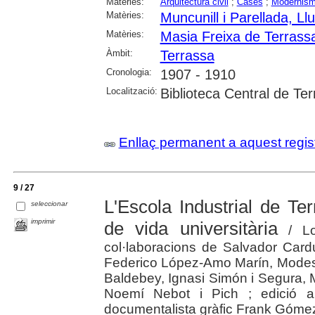
Matèries:
Arquitectura civil
;
Cases
;
Modernis
Matèries:
Muncunill i Parellada, Llu
Matèries:
Masia Freixa de Terrass
Àmbit:
Terrassa
Cronologia:
1907 - 1910
Localització:
Biblioteca Central de Te
Enllaç permanent a aquest regis
9 / 27
L'Escola Industrial de Te
seleccionar
imprimir
de vida universitària
/ Lo
col·laboracions de Salvador Card
Federico López-Amo Marín, Modes
Baldebey, Ignasi Simón i Segura, 
Noemí Nebot i Pich ; edició a
documentalista gràfic Frank Gómez i