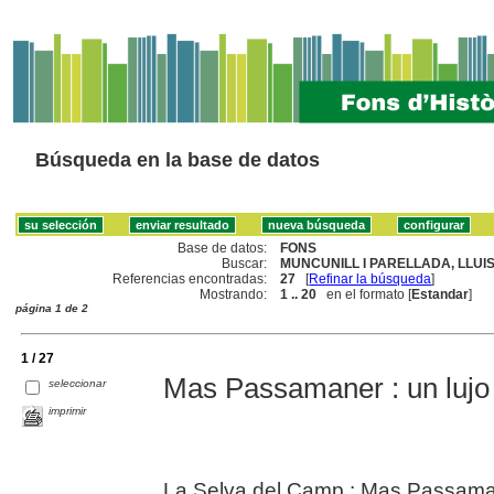
Búsqueda en la base de datos
Base de datos:
FONS
Buscar:
MUNCUNILL I PARELLADA, LLUIS 
Referencias encontradas:
27
[
Refinar la búsqueda
]
Mostrando:
1 .. 20
en el formato [
Estandar
]
página 1 de 2
1 / 27
Mas Passamaner : un lujo
seleccionar
imprimir
La Selva del Camp : Mas Passama