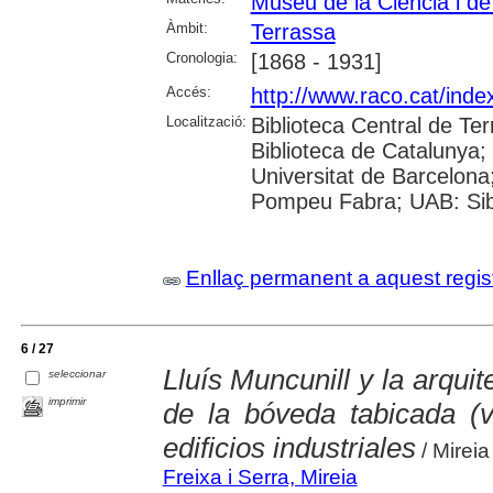
Museu de la Ciència i de
Àmbit:
Terrassa
Cronologia:
[1868 - 1931]
Accés:
http://www.raco.cat/ind
Localització:
Biblioteca Central de Te
Biblioteca de Catalunya
Universitat de Barcelona;
Pompeu Fabra; UAB: Sibh
Enllaç permanent a aquest regis
6 / 27
Lluís Muncunill y la arquite
seleccionar
imprimir
de la bóveda tabicada (
edificios industriales
/ Mireia
Freixa i Serra, Mireia