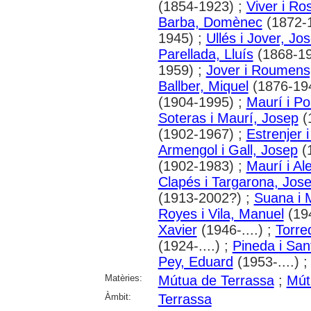
(1854-1923) ;
Viver i R
Barba, Domènec
(1872-
1945) ;
Ullés i Jover, Jo
Parellada, Lluís
(1868-19
1959) ;
Jover i Roumens
Ballber, Miquel
(1876-19
(1904-1995) ;
Maurí i Po
Soteras i Maurí, Josep
(
(1902-1967) ;
Estrenjer i
Armengol i Gall, Josep
(
(1902-1983) ;
Maurí i Al
Clapés i Targarona, Jos
(1913-2002?) ;
Suana i 
Royes i Vila, Manuel
(194
Xavier
(1946-....) ;
Torre
(1924-....) ;
Pineda i San
Pey, Eduard
(1953-....) 
Matèries:
Mútua de Terrassa
;
Mút
Àmbit:
Terrassa