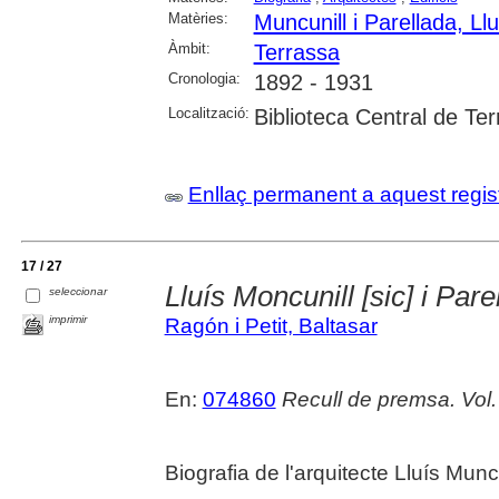
Matèries:
Muncunill i Parellada, Llu
Àmbit:
Terrassa
Cronologia:
1892 - 1931
Localització:
Biblioteca Central de Te
Enllaç permanent a aquest regis
17 / 27
Lluís Moncunill [sic] i Pare
seleccionar
imprimir
Ragón i Petit, Baltasar
En:
074860
Recull de premsa. Vol.
Biografia de l'arquitecte Lluís Muncu