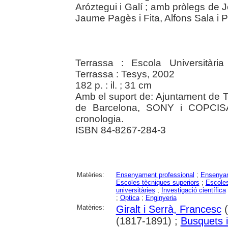
Aróztegui i Galí ; amb pròlegs de J
Jaume Pagès i Fita, Alfons Sala i P
Terrassa : Escola Universitària
Terrassa : Tesys, 2002
182 p. : il. ; 31 cm
Amb el suport de: Ajuntament de T
de Barcelona, SONY i COPCISA. 
cronologia.
ISBN 84-8267-284-3
Matèries:
Ensenyament professional
;
Ensenyam
Escoles tècniques superiors
;
Escoles
universitàries
;
Investigació científica
;
Optica
;
Enginyeria
Matèries:
Giralt i Serrà, Francesc
(
(1817-1891) ;
Busquets i