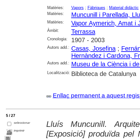
Matèries:
Vapors
;
Fàbriques
;
Material didàctic
Matèries:
Muncunill i Parellada, Llu
Matèries:
Vapor Aymerich, Amat i 
Àmbit:
Terrassa
Cronologia:
1907 - 2003
Autors add.:
Casas, Josefina
;
Fernán
Hernàndez i Cardona, F
Autors add.:
Museu de la Ciència i de
Localització:
Biblioteca de Catalunya
Enllaç permanent a aquest regis
5 / 27
Lluís Muncunill. Arquit
seleccionar
imprimir
[Exposició] produïda pel