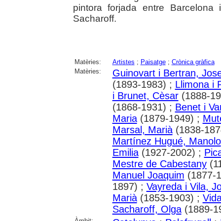
pintora forjada entre Barcelona
Sacharoff.
Matèries:
Artistes
;
Paisatge
;
Crònica gràfica
Matèries:
Guinovart i Bertran, Jos
(1893-1983) ;
Llimona i 
i Brunet, Cèsar
(1888-19
(1868-1931) ;
Benet i Va
Maria
(1879-1949) ;
Mut
Marsal, Marià
(1838-187
Martínez Hugué, Manolo
Emilia
(1927-2002) ;
Pic
Mestre de Cabestany
(1
Manuel Joaquim
(1877-1
1897) ;
Vayreda i Vila, 
Marià
(1853-1903) ;
Vida
Sacharoff, Olga
(1889-1
Àmbit: