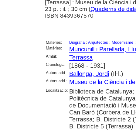
[Terrassa] : Museu de la Ciència i
23 p. : il. ; 30 cm (
Quaderns de didàc
ISBN 8439367570
Matèries:
Biografia
;
Arquitectes
;
Modernisme
Matèries:
Muncunill i Parellada, Llu
Àmbit:
Terrassa
Cronologia:
[1868 - 1931]
Autors add.:
Ballonga, Jordi
(Il·l.)
Autors add.:
Museu de la Ciència i de
Localització:
Biblioteca de Catalunya; 
Politècnica de Catalunya; 
de Documentació i Museu
Can Baró (Corbera de Llo
Terrassa; B. Districte 2 (
B. Districte 5 (Terrassa)