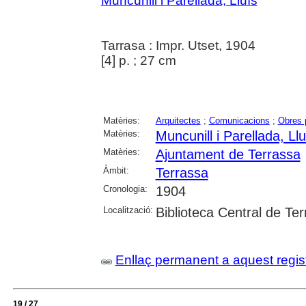
Muncunill i Parellada, Lluís
Tarrasa : Impr. Utset, 1904
[4] p. ; 27 cm
Matèries:
Arquitectes
;
Comunicacions
;
Obres 
Matèries:
Muncunill i Parellada, Llu
Matèries:
Ajuntament de Terrassa
Àmbit:
Terrassa
Cronologia:
1904
Localització:
Biblioteca Central de Te
Enllaç permanent a aquest regis
19 / 27