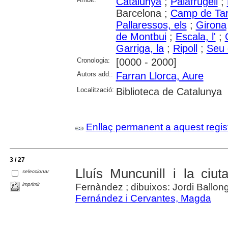
Catalunya
;
Palafrugell
;
Barcelona ;
Camp de Ta
Pallaressos, els
;
Girona
de Montbui
;
Escala, l'
;
Garriga, la
;
Ripoll
;
Seu d
Cronologia:
[0000 - 2000]
Autors add.:
Farran Llorca, Aure
Localització:
Biblioteca de Catalunya
Enllaç permanent a aquest regis
3 / 27
Lluís Muncunill i la ciut
seleccionar
imprimir
Fernàndez ; dibuixos: Jordi Ballon
Fernández i Cervantes, Magda