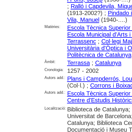
;
Ralló i Capdevila, Mique
(1913-2002?) ;
Pindado i
Vila, Manuel
(1940-....)
Matèries:
Escola Tècnica Superior 
Escola Municipal d'Arts i
Terrassenc
;
Col·legi Ma
Universitària d'Òptica i
Politècnica de Catalunya
Àmbit:
Terrassa
;
Catalunya
Cronologia:
1257 - 2002
Autors add.:
Plans i Campderrós, Lo
(Col·l.) ;
Corrons i Boixa
Autors add.:
Escola Tècnica Superior 
Centre d'Estudis Històri
Localització:
Biblioteca de Catalunya;
Universitat de Barcelona;
Catalunya; Biblioteca Ce
Documentació i Museu Tè