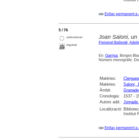
Enllaç permanent a 
5 / 76
Joan Saloni, un
seleccionar
Freixinet Ballesté, Adel
imprimir
En:
Garriga
. Borges Blan
Número monogràfic. Doss
Matèries:
Clergue
Matèries:
Saloni, 
Àmbit:
Granadel
Cronologia:
1537 - 1
Autors add.:
Jornada 
Localització:
Bibliote
Institut
Enllaç permanent a 