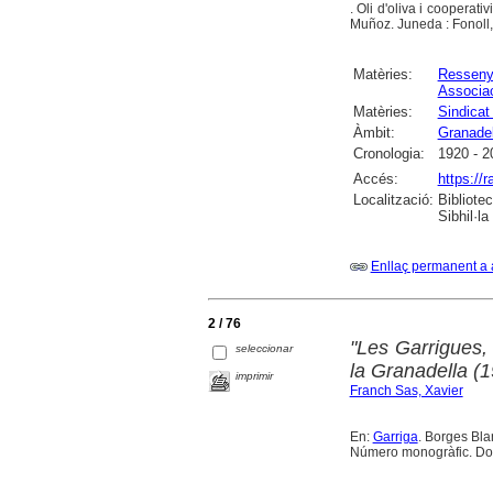
. Oli d'oliva i coopera
Muñoz. Juneda : Fonoll
Matèries:
Ressen
Associa
Matèries:
Sindicat
Àmbit:
Granadel
Cronologia:
1920 - 2
Accés:
https://
Localització:
Bibliote
Sibhil·la
Enllaç permanent a 
2 / 76
"Les Garrigues, 
seleccionar
la Granadella (
imprimir
Franch Sas, Xavier
En:
Garriga
. Borges Blan
Número monogràfic. Doss