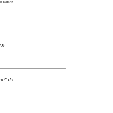
amon Ramon
;
UAB:
arí" de