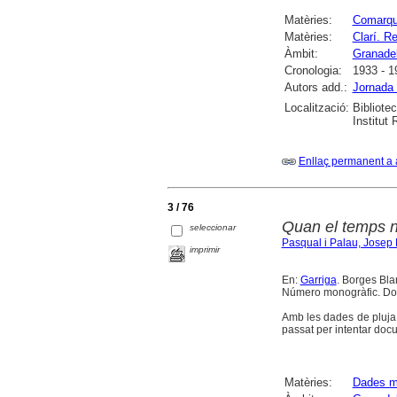
Matèries:
Comarq
Matèries:
Clarí. R
Àmbit:
Granadel
Cronologia:
1933 - 1
Autors add.:
Jornada 
Localització:
Bibliote
Institut
Enllaç permanent a 
3 / 76
Quan el temps n
seleccionar
Pasqual i Palau, Josep
imprimir
En:
Garriga
. Borges Blan
Número monogràfic. Doss
Amb les dades de pluja 
passat per intentar doc
Matèries:
Dades m