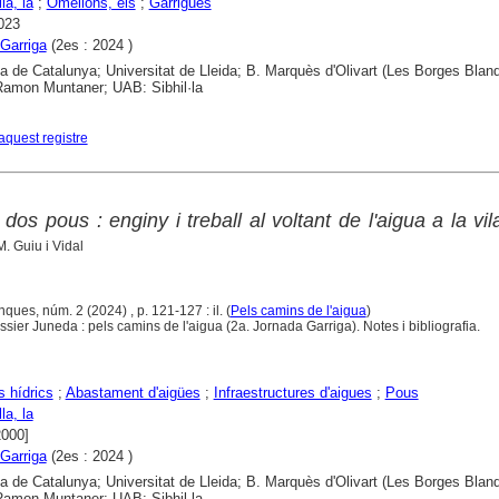
la, la
;
Omellons, els
;
Garrigues
023
Garriga
(2es : 2024 )
ca de Catalunya; Universitat de Lleida; B. Marquès d'Olivart (Les Borges Blan
 Ramon Muntaner; UAB: Sibhil·la
aquest registre
dos pous : enginy i treball al voltant de l'aigua a la vil
M. Guiu i Vidal
ques, núm. 2 (2024) , p. 121-127 : il. (
Pels camins de l'aigua
)
ier Juneda : pels camins de l'aigua (2a. Jornada Garriga). Notes i bibliografia.
 hídrics
;
Abastament d'aigües
;
Infraestructures d'aigues
;
Pous
la, la
2000]
Garriga
(2es : 2024 )
ca de Catalunya; Universitat de Lleida; B. Marquès d'Olivart (Les Borges Blan
 Ramon Muntaner; UAB: Sibhil·la