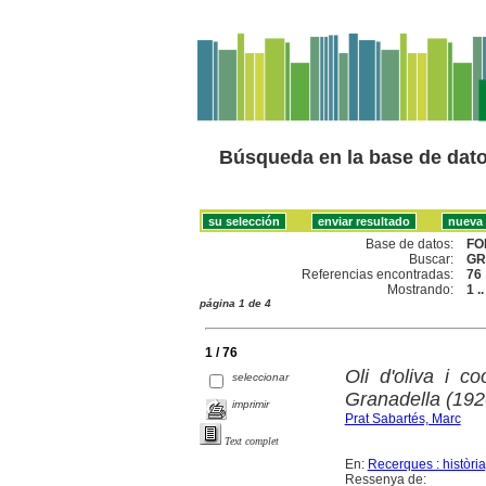
Búsqueda en la base de dat
Base de datos:
FO
Buscar:
GR
Referencias encontradas:
76
Mostrando:
1 .
página 1 de 4
1 / 76
Oli d'oliva i c
seleccionar
Granadella (192
imprimir
Prat Sabartés, Marc
Text complet
En:
Recerques : història
Ressenya de: