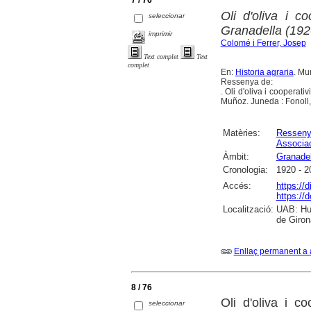
7 / 76
Oli d'oliva i 
seleccionar
Granadella (192
imprimir
Colomé i Ferrer, Josep
Text complet
Text
complet
En:
Historia agraria
. Mu
Ressenya de:
. Oli d'oliva i coopera
Muñoz. Juneda : Fonoll
Matèries:
Ressen
Associa
Àmbit:
Granadel
Cronologia:
1920 - 2
Accés:
https://
https://
Localització:
UAB: Hum
de Giron
Enllaç permanent a 
8 / 76
Oli d'oliva i c
seleccionar