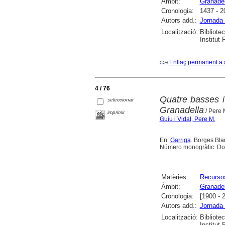
Àmbit:
Granadel
Cronologia:
1437 - 2
Autors add.:
Jornada 
Localització:
Bibliote
Institut
Enllaç permanent a 
4 / 76
Quatre basses i 
seleccionar
Granadella
/ Pere 
imprimir
Guiu i Vidal, Pere M.
En:
Garriga
. Borges Blan
Número monogràfic. Doss
Matèries:
Recursos
Àmbit:
Granadel
Cronologia:
[1900 - 
Autors add.:
Jornada 
Localització:
Bibliote
Institut