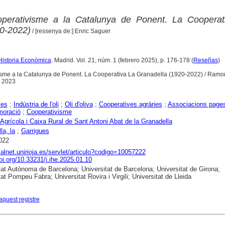
cooperativisme a la Catalunya de Ponent. La Cooperat
0-2022)
/ [ressenya de:] Enric Saguer
Historia Económica
. Madrid. Vol. 21, núm. 1 (febrero 2025), p. 176-178 (
Reseñas
)
tivisme a la Catalunya de Ponent. La Cooperativa La Granadella (1920-2022) / Ra
, 2023
yes
;
Indústria de l'oli
;
Oli d'oliva
;
Cooperatives agràries
;
Associacions page
oració
;
Cooperativisme
 Agrícola i Caixa Rural de Sant Antoni Abat de la Granadella
la, la
;
Garrigues
022
dialnet.unirioja.es/servlet/articulo?codigo=10057222
doi.org/10.33231/j.ihe.2025.01.10
tat Autònoma de Barcelona; Universitat de Barcelona; Universitat de Girona;
at Pompeu Fabra; Universitat Rovira i Virgili; Universitat de Lleida
aquest registre