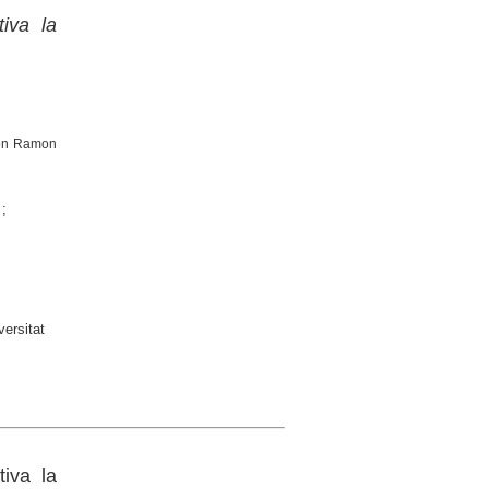
iva la
amon Ramon
;
ersitat
iva la