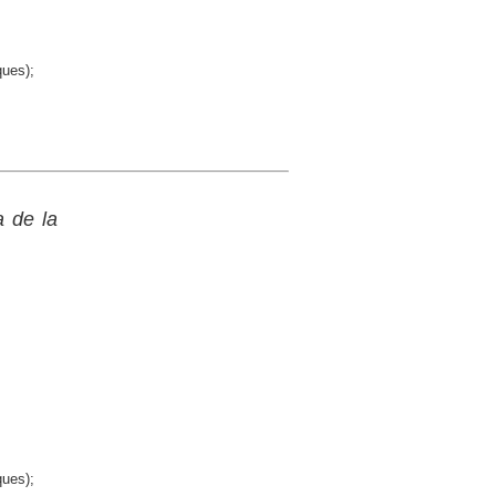
ques);
a de la
ques);