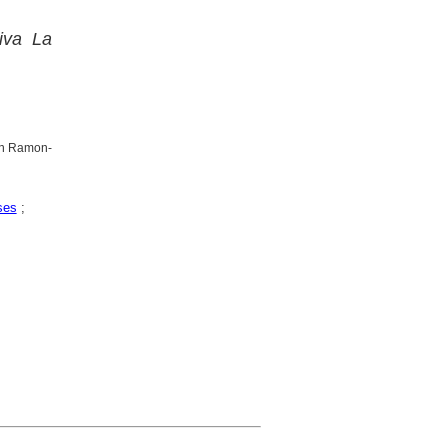
iva La
mon Ramon-
ses
;