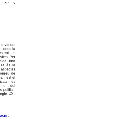
udit Flix
l moviment
l'economia
s entitats
Altes. Per
leida, una
 ra és la
s aspectes
 conreu de
manifest el
dicats més
ement del
 polítics,
segle XXI.
ació
;