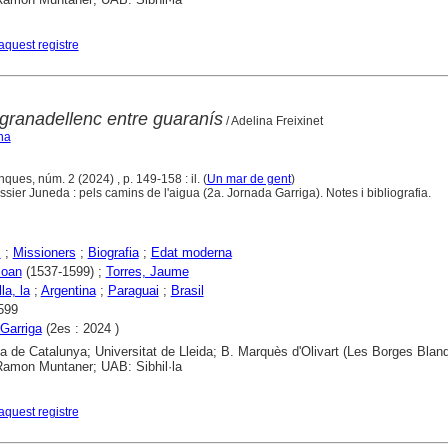
aquest registre
 granadellenc entre guaranís
/ Adelina Freixinet
ina
ques, núm. 2 (2024) , p. 149-158 : il. (
Un mar de gent
)
ier Juneda : pels camins de l'aigua (2a. Jornada Garriga). Notes i bibliografia.
s
;
Missioners
;
Biografia
;
Edat moderna
Joan
(1537-1599) ;
Torres, Jaume
la, la
;
Argentina
;
Paraguai
;
Brasil
599
Garriga
(2es : 2024 )
ca de Catalunya; Universitat de Lleida; B. Marquès d'Olivart (Les Borges Blan
 Ramon Muntaner; UAB: Sibhil·la
aquest registre