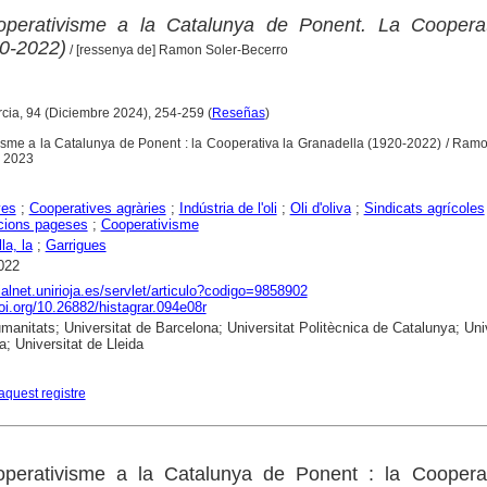
cooperativisme a la Catalunya de Ponent. La Cooperat
0-2022)
/ [ressenya de] Ramon Soler-Becerro
rcia, 94 (Diciembre 2024), 254-259 (
Reseñas
)
tivisme a la Catalunya de Ponent : la Cooperativa la Granadella (1920-2022) / R
, 2023
yes
;
Cooperatives agràries
;
Indústria de l'oli
;
Oli d'oliva
;
Sindicats agrícoles
cions pageses
;
Cooperativisme
la, la
;
Garrigues
022
dialnet.unirioja.es/servlet/articulo?codigo=9858902
doi.org/10.26882/histagrar.094e08r
anitats; Universitat de Barcelona; Universitat Politècnica de Catalunya; Univ
a; Universitat de Lleida
aquest registre
ooperativisme a la Catalunya de Ponent : la Cooperat