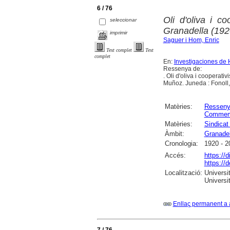
6 / 76
Oli d'oliva i 
seleccionar
Granadella (192
imprimir
Saguer i Hom, Enric
Text complet
Text
complet
En:
Investigaciones de 
Ressenya de:
. Oli d'oliva i coopera
Muñoz. Juneda : Fonoll
Matèries:
Ressen
Commem
Matèries:
Sindicat
Àmbit:
Granadel
Cronologia:
1920 - 2
Accés:
https://
https://
Localització:
Universi
Universit
Enllaç permanent a 