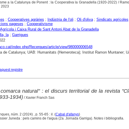
tivisme a la Catalunya de Ponent : la Cooperativa la Granadella (1920-2022) / R
, 2023
yes
;
Cooperatives agràries
;
Indústria de l'oli
;
Oli d'oliva
;
Sindicats agrícoles
cions pageses
;
Cooperativisme
 Agrícola i Caixa Rural de Sant Antoni Abat de la Granadella
la, la
;
Garrigues
022
raco.cat/index.php/Recerques/article/view/980000006548
ca de Catalunya; UAB: Humanitats (Hemeroteca); Institut Ramon Muntaner; 
aquest registre
comarca natural" : el discurs territorial de la revista "Cl
1933-1934)
/ Xavier Franch Sas
ques, núm. 2 (2024) , p. 55-65 : il. (
Cabal d'afanys
)
ier Juneda : pels camins de l'aigua (2a. Jornada Garriga). Notes i bibliografia.