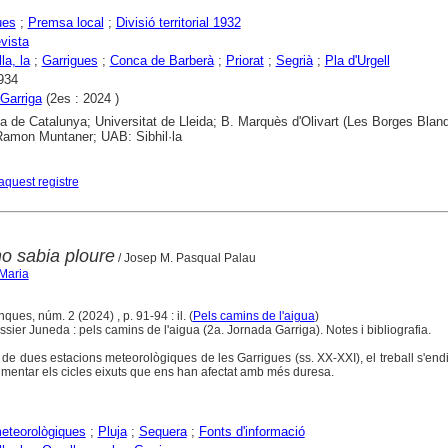
ues
;
Premsa local
;
Divisió territorial 1932
evista
la, la
;
Garrigues
;
Conca de Barberà
;
Priorat
;
Segrià
;
Pla d'Urgell
934
Garriga
(2es : 2024 )
ca de Catalunya; Universitat de Lleida; B. Marquès d'Olivart (Les Borges Blan
 Ramon Muntaner; UAB: Sibhil·la
aquest registre
o sabia ploure
/ Josep M. Pasqual Palau
 Maria
ques, núm. 2 (2024) , p. 91-94 : il. (
Pels camins de l'aigua
)
ier Juneda : pels camins de l'aigua (2a. Jornada Garriga). Notes i bibliografia.
de dues estacions meteorològiques de les Garrigues (ss. XX-XXI), el treball s'end
umentar els cicles eixuts que ens han afectat amb més duresa.
eteorològiques
;
Pluja
;
Sequera
;
Fonts d'informació