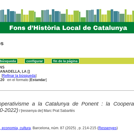
os
NS
ANADELLA, LA []
[
Refinar la búsqueda
]
. 20
en el formato [
Estandar
]
ooperativisme a la Catalunya de Ponent : la Cooperat
0-2022)
/ [ressenya de] Marc Prat Sabartés
, economia, cultura
. Barcelona, núm. 87 (2025) , p. 214-215 (
Ressenyes
)