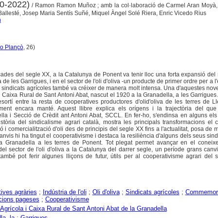
20-2022)
/ Ramon Ramon Muñoz ; amb la col·laboració de Carmel Aran Moyà, J
 Ballesté, Josep Maria Sentís Suñé, Miquel Àngel Solé Riera, Enric Vicedo Rius
n
o Plançò
, 26)
ades del segle XX, a la Catalunya de Ponent va tenir lloc una forta expansió de
 de les Garrigues, i en el sector de l'oli d'oliva -un producte de primer ordre per a 
e sindicats agrícoles també va créixer de manera molt intensa. Una d'aquestes nove
 i Caixa Rural de Sant Antoni Abat, nascut el 1920 a la Granadella, a les Garrigues 
sortí entre la resta de cooperatives productores d'olid'oliva de les terres de L
ment encara manté. Aquest llibre explica els orígens i la trajectòria del que
lla i Secció de Crèdit ant Antoni Abat, SCCL. En fer-ho, s'endinsa en alguns el
stòria del sindicalisme agrari català, mostra les principals transformacions el
ió i comercialització d'oli des de principis del segle XX fins a l'actualitat, posa de 
vis hi ha tingut el cooperativisme i destaca la resiliència d'alguns dels seus sin
la Granadella a les terres de Ponent. Tot plegat permet avançar en el coneix
l sector de l'oli d'oliva a la Catalunya del darrer segle, un període grans canvis
també pot ferir algunes lliçons de futur, útils per al cooperativisme agrari del 
ives agràries
;
Indústria de l'oli
;
Oli d'oliva
;
Sindicats agrícoles
;
Commemor
cions pageses
;
Cooperativisme
 Agrícola i Caixa Rural de Sant Antoni Abat de la Granadella
la, la
;
Garrigues