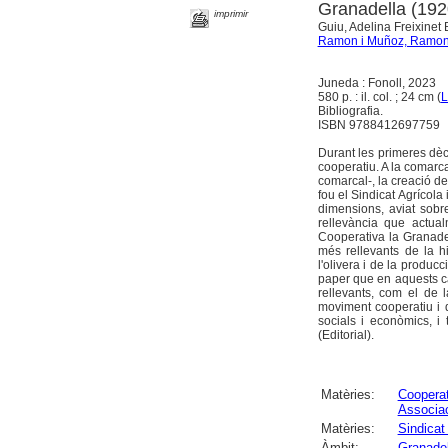
Granadella (19
imprimir
Guiu, Adelina Freixinet
Ramon i Muñoz, Ramo
Juneda : Fonoll, 2023
580 p. : il. col. ; 24 cm (
L
Bibliografia.
ISBN 9788412697759
Durant les primeres dèc
cooperatiu. A la comarca
comarcal-, la creació d
fou el Sindicat Agrícola
dimensions, aviat sobre
rellevància que actual
Cooperativa la Granade
més rellevants de la hi
l'olivera i de la producc
paper que en aquests can
rellevants, com el de 
moviment cooperatiu i de
socials i econòmics, i 
(Editorial).
Matèries:
Cooperat
Associa
Matèries:
Sindicat
Àmbit:
Granadel