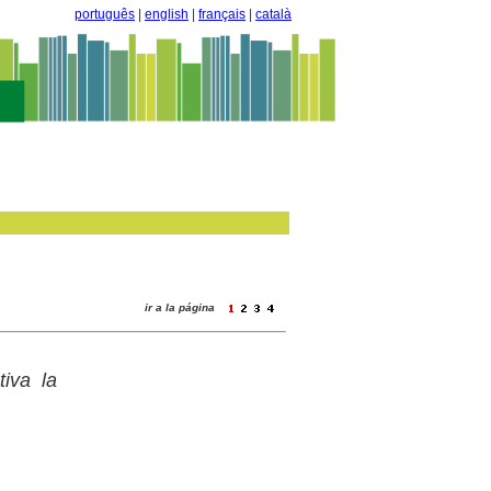
português
|
english
|
français
|
català
ir a la página
iva la