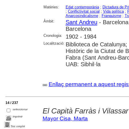
Matèries:
Edat contemporània
;
Dictadura de Pr
;
Conflictivitat social
;
Vida política
;
F
Anarcosindicalisme
;
Franquisme
;
Tr
Àmbit:
Sant Andreu
- Barcelona
Barcelona
Cronologia:
1902 - 1984
Localització:
Biblioteca de Catalunya;
Històric de la Ciutat de 
Fabra (Sant Andreu-Barc
UAB: Sibhil·la
Enllaç permanent a aquest regis
14 / 237
El Capità Farràs i Vilassa
seleccionar
imprimir
Mayor Cisa, Marta
Text complet