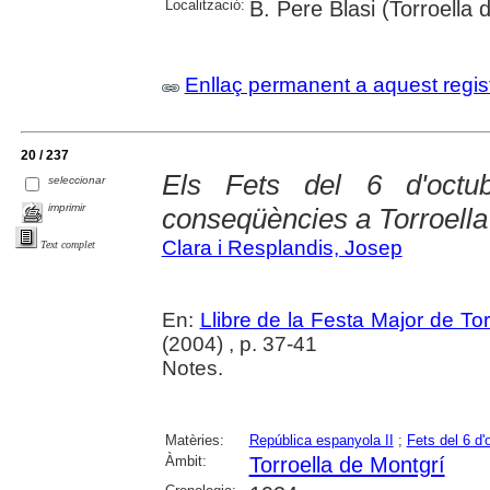
Localització:
B. Pere Blasi (Torroella
Enllaç permanent a aquest regis
20 / 237
Els Fets del 6 d'oct
seleccionar
imprimir
conseqüències a Torroella
Clara i Resplandis, Josep
Text complet
En:
Llibre de la Festa Major de To
(2004) , p. 37-41
Notes.
Matèries:
República espanyola II
;
Fets del 6 d'
Àmbit:
Torroella de Montgrí