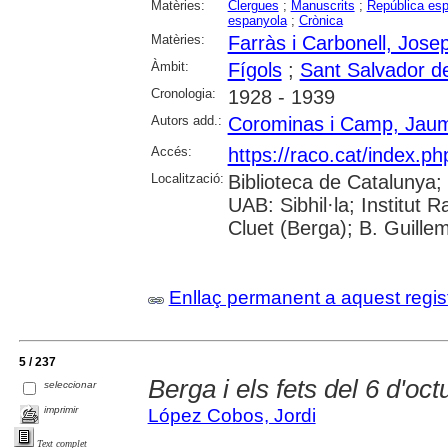
Matèries:
Clergues
;
Manuscrits
;
República esp
espanyola
;
Crònica
Matèries:
Farràs i Carbonell, Jose
Àmbit:
Fígols
;
Sant Salvador de
Cronologia:
1928 - 1939
Autors add.:
Corominas i Camp, Jau
Accés:
https://raco.cat/index.ph
Localització:
Biblioteca de Catalunya;
UAB: Sibhil·la; Institut
Cluet (Berga); B. Guille
Enllaç permanent a aquest regis
5 / 237
Berga i els fets del 6 d'oct
seleccionar
imprimir
López Cobos, Jordi
Text complet