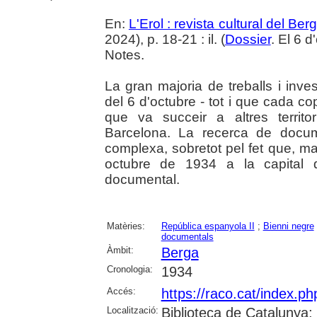
En:
L'Erol : revista cultural del Be
2024), p. 18-21 : il. (
Dossier
. El 6 
Notes.
La gran majoria de treballs i inve
del 6 d'octubre - tot i que cada c
que va succeir a altres territo
Barcelona. La recerca de docum
complexa, sobretot pel fet que, m
octubre de 1934 a la capital 
documental.
Matèries:
República espanyola II
;
Bienni negre
documentals
Àmbit:
Berga
Cronologia:
1934
Accés:
https://raco.cat/index.ph
Localització:
Biblioteca de Catalunya;