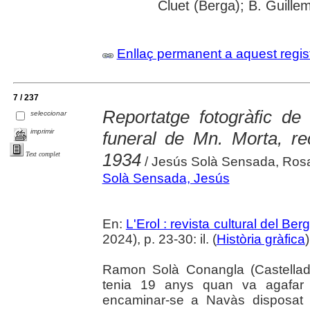
Cluet (Berga); B. Guille
Enllaç permanent a aquest regis
7 / 237
Reportatge fotogràfic d
seleccionar
imprimir
funeral de Mn. Morta, re
1934
Text complet
/ Jesús Solà Sensada, Ros
Solà Sensada, Jesús
En:
L'Erol : revista cultural del Be
2024), p. 23-30: il. (
Història gràfica
Ramon Solà Conangla (Castellad
tenia 19 anys quan va agafar l
encaminar-se a Navàs disposat 