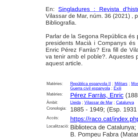
En:
Singladures : Revista d'hist
Vilassar de Mar, núm. 36 (2021) , p.
Bibliografia.
Parlar de la Segona República és p
presidents Macià i Companys és p
Enric Pérez Farràs? Era fill de Vil
va tenir amb el poble?. Aquestes
aquest article.
Matèries:
República espanyola II
;
Militars
;
Mos
Guerra civil espanyola
;
Exili
Matèries:
Pérez Farràs, Enric
(188
Àmbit:
Lleida
;
Vilassar de Mar
;
Catalunya
Cronologia:
1885 - 1949; (Esp. 1931
Accés:
https://raco.cat/index.p
Localització:
Biblioteca de Catalunya;
B. Pompeu Fabra (Mataró)