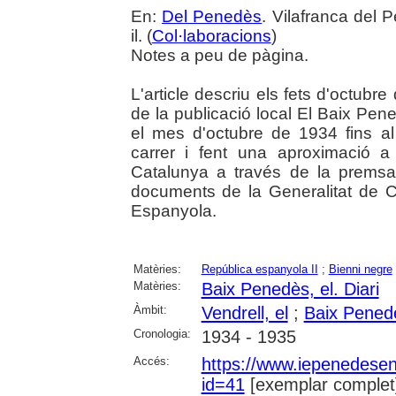
En:
Del Penedès
. Vilafranca del 
il. (
Col·laboracions
)
Notes a peu de pàgina.
L'article descriu els fets d'octubre
de la publicació local El Baix Pene
el mes d'octubre de 1934 fins al
carrer i fent una aproximació 
Catalunya a través de la premsa
documents de la Generalitat de C
Espanyola.
Matèries:
República espanyola II
;
Bienni negre
Matèries:
Baix Penedès, el. Diari
Àmbit:
Vendrell, el
;
Baix Pened
Cronologia:
1934 - 1935
Accés:
https://www.iepenedese
id=41
[exemplar complet