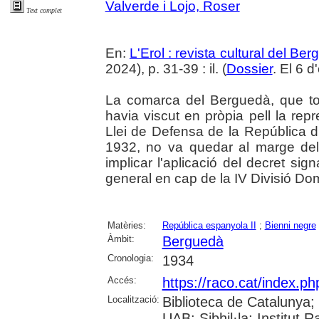
Valverde i Lojo, Roser
Text complet
En:
L'Erol : revista cultural del Be
2024), p. 31-39 : il. (
Dossier
. El 6 
La comarca del Berguedà, que to
havia viscut en pròpia pell la rep
Llei de Defensa de la República d
1932, no va quedar al marge del
implicar l'aplicació del decret sig
general en cap de la IV Divisió Do
Matèries:
República espanyola II
;
Bienni negre
Àmbit:
Berguedà
Cronologia:
1934
Accés:
https://raco.cat/index.ph
Localització:
Biblioteca de Catalunya;
UAB: Sibhil·la; Institut