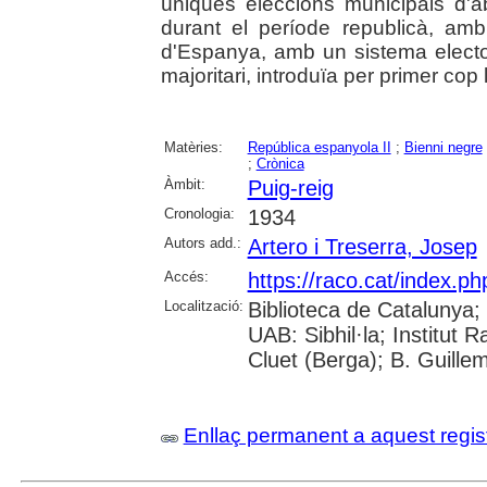
úniques eleccions municipals d'
durant el període republicà, amb 
d'Espanya, amb un sistema elect
majoritari, introduïa per primer cop 
Matèries:
República espanyola II
;
Bienni negre
;
Crònica
Àmbit:
Puig-reig
Cronologia:
1934
Autors add.:
Artero i Treserra, Josep
Accés:
https://raco.cat/index.ph
Localització:
Biblioteca de Catalunya;
UAB: Sibhil·la; Institut
Cluet (Berga); B. Guille
Enllaç permanent a aquest regis