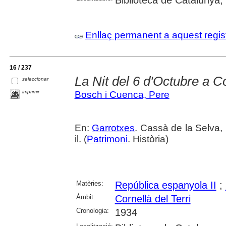
Enllaç permanent a aquest regis
16 / 237
La Nit del 6 d'Octubre a C
seleccionar
imprimir
Bosch i Cuenca, Pere
En:
Garrotxes
. Cassà de la Selva, 
il. (
Patrimoni
. Història)
Matèries:
República espanyola II
;
Àmbit:
Cornellà del Terri
Cronologia:
1934