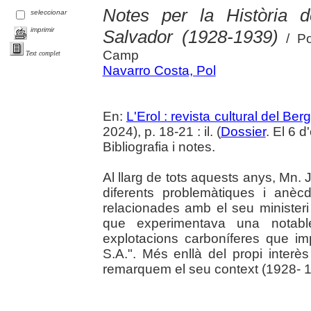
Notes per la Història 
seleccionar
imprimir
Salvador (1928-1939)
/ Po
Camp
Text complet
Navarro Costa, Pol
En:
L'Erol : revista cultural del Be
2024), p. 18-21 : il. (
Dossier
. El 6 
Bibliografia i notes.
Al llarg de tots aquests anys, Mn. 
diferents problemàtiques i anèc
relacionades amb el seu ministeri
que experimentava una notable 
explotacions carboníferes que i
S.A.". Més enllà del propi interè
remarquem el seu context (1928- 1