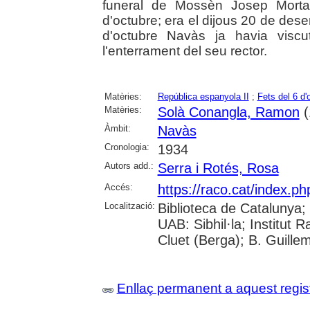
funeral de Mossèn Josep Morta,
d'octubre; era el dijous 20 de de
d'octubre Navàs ja havia viscut
l'enterrament del seu rector.
Matèries:
República espanyola II
;
Fets del 6 d'
Matèries:
Solà Conangla, Ramon
(
Àmbit:
Navàs
Cronologia:
1934
Autors add.:
Serra i Rotés, Rosa
Accés:
https://raco.cat/index.ph
Localització:
Biblioteca de Catalunya;
UAB: Sibhil·la; Institut
Cluet (Berga); B. Guille
Enllaç permanent a aquest regis