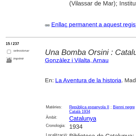
(Vilassar de Mar); Inst
Enllaç permanent a aquest regis
15 / 237
Una Bomba Orsini : Catal
seleccionar
imprimir
Gonzàlez i Vilalta, Arnau
En:
La Aventura de la historia
. Mad
Matèries:
República espanyola II
;
Bienni negre
Català 1934
Àmbit:
Catalunya
Cronologia:
1934
Localització:
Biblioteca de Catalunya;