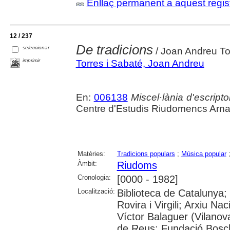
Enllaç permanent a aquest regis
12 / 237
De tradicions
seleccionar
/ Joan Andreu To
imprimir
Torres i Sabaté, Joan Andreu
En:
006138
Miscel·lània d'escript
Centre d'Estudis Riudomencs Arna
Matèries:
Tradicions populars
;
Música popular
Àmbit:
Riudoms
Cronologia:
[0000 - 1982]
Localització:
Biblioteca de Catalunya;
Rovira i Virgili; Arxiu N
Víctor Balaguer (Vilanova
de Reus; Fundació Bosch 