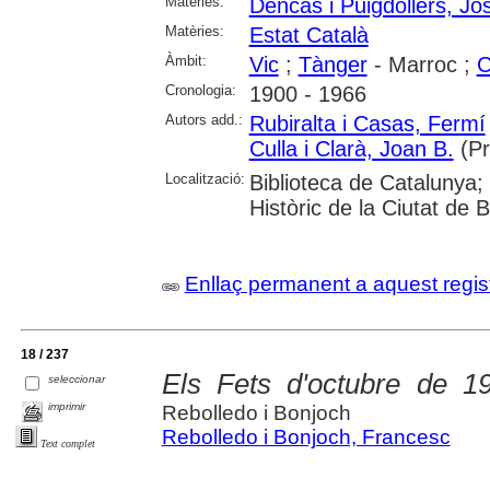
Matèries:
Dencàs i Puigdollers, Jo
Matèries:
Estat Català
Àmbit:
Vic
;
Tànger
- Marroc ;
C
Cronologia:
1900 - 1966
Autors add.:
Rubiralta i Casas, Fermí
Culla i Clarà, Joan B.
(Pr
Localització:
Biblioteca de Catalunya;
Històric de la Ciutat de 
Enllaç permanent a aquest regis
18 / 237
Els Fets d'octubre de 19
seleccionar
imprimir
Rebolledo i Bonjoch
Rebolledo i Bonjoch, Francesc
Text complet