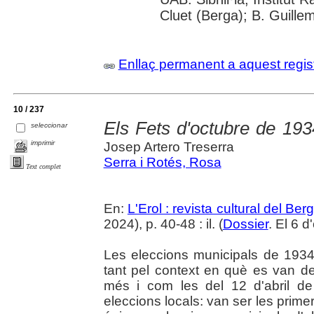
Cluet (Berga); B. Guille
Enllaç permanent a aquest regis
10 / 237
Els Fets d'octubre de 193
seleccionar
imprimir
Josep Artero Treserra
Serra i Rotés, Rosa
Text complet
En:
L'Erol : revista cultural del Be
2024), p. 40-48 : il. (
Dossier
. El 6 
Les eleccions municipals de 1934
tant pel context en què es van 
més i com les del 12 d'abril d
eleccions locals: van ser les prime