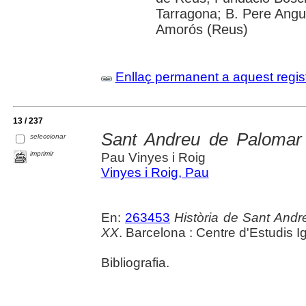
Tarragona; B. Pere Angu
Amorós (Reus)
Enllaç permanent a aquest regis
13 / 237
Sant Andreu de Palomar 
seleccionar
imprimir
Pau Vinyes i Roig
Vinyes i Roig, Pau
En:
263453
Història de Sant Andre
XX
. Barcelona : Centre d'Estudis Ig
Bibliografia.