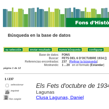
Búsqueda en la base de datos
Base de datos:
FONS
Buscar:
FETS DEL 6 D'OCTUBRE 1934 []
Referencias encontradas:
237
[
Refinar la búsqueda
]
Mostrando:
1 .. 20
en el formato [
Estandar
]
página 1 de 12
1 / 237
Els Fets d'octubre de 193
seleccionar
imprimir
Lagunas
Clusa Lagunas, Daniel
Text complet