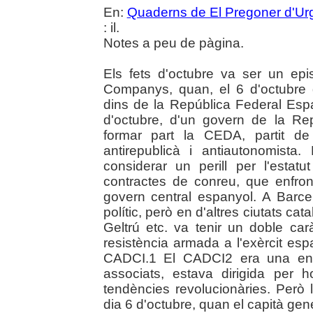
En:
Quaderns de El Pregoner d'Urg
: il.
Notes a peu de pàgina.
Els fets d'octubre va ser un epis
Companys, quan, el 6 d'octubre 
dins de la República Federal Espa
d'octubre, d'un govern de la R
formar part la CEDA, partit de
antirepublicà i antiautonomista
considerar un perill per l'estatu
contractes de conreu, que enfro
govern central espanyol. A Barce
polític, però en d'altres ciutats ca
Geltrú etc. va tenir un doble carà
resistència armada a l'exèrcit esp
CADCI.1 El CADCI2 era una enti
associats, estava dirigida per 
tendències revolucionàries. Però 
dia 6 d'octubre, quan el capità g