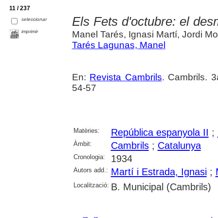
11 / 237
Els Fets d'octubre: el de
seleccionar
imprimir
Manel Tarés, Ignasi Martí, Jordi M
Tarés Lagunas, Manel
En:
Revista Cambrils
. Cambrils. 
54-57
Matèries:
República espanyola II
;
Àmbit:
Cambrils
;
Catalunya
Cronologia:
1934
Autors add.:
Martí i Estrada, Ignasi
;
Localització:
B. Municipal (Cambrils)