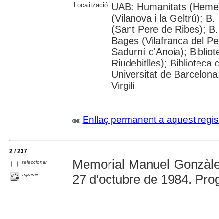
Localització:
UAB: Humanitats (Hemero
(Vilanova i la Geltrú); B
(Sant Pere de Ribes); B.
Bages (Vilafranca del P
Sadurní d'Anoia); Biblio
Riudebitlles); Bibliotec
Universitat de Barcelona
Virgili
Enllaç permanent a aquest regis
2 / 237
Memorial Manuel Gonzàlez 
seleccionar
imprimir
27 d'octubre de 1984. Pr