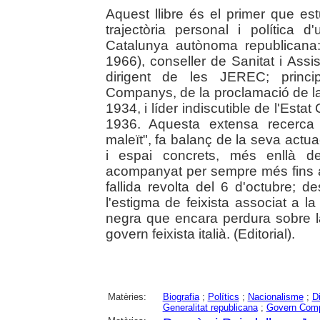
Aquest llibre és el primer que estu
trajectòria personal i política 
Catalunya autònoma republicana
1966), conseller de Sanitat i Ass
dirigent de les JEREC; princi
Companys, de la proclamació de la
1934, i líder indiscutible de l'Estat
1936. Aquesta extensa recerca 
maleït", fa balanç de la seva act
i espai concrets, més enllà d
acompanyat per sempre més fins a 
fallida revolta del 6 d'octubre; d
l'estigma de feixista associat a l
negra que encara perdura sobre 
govern feixista italià. (Editorial).
Matèries:
Biografia
;
Polítics
;
Nacionalisme
;
D
Generalitat republicana
;
Govern Com