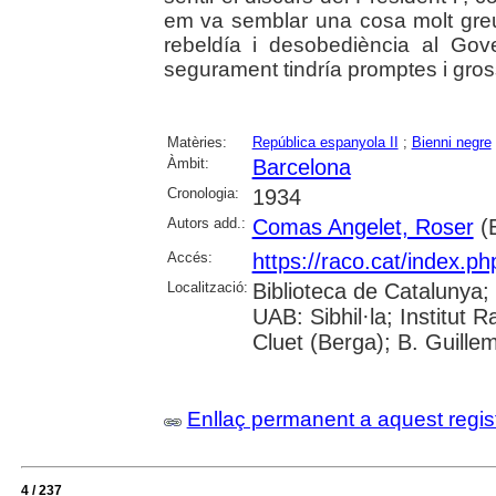
em va semblar una cosa molt greu 
rebeldía i desobediència al Go
segurament tindría promptes i gro
Matèries:
República espanyola II
;
Bienni negre
Àmbit:
Barcelona
Cronologia:
1934
Autors add.:
Comas Angelet, Roser
(E
Accés:
https://raco.cat/index.ph
Localització:
Biblioteca de Catalunya;
UAB: Sibhil·la; Institut
Cluet (Berga); B. Guille
Enllaç permanent a aquest regis
4 / 237