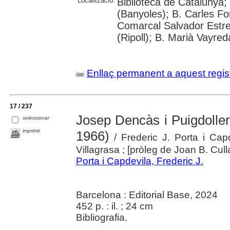
Localització:
Biblioteca de Catalunya;
(Banyoles); B. Carles Fo
Comarcal Salvador Estre
(Ripoll); B. Marià Vayred
Enllaç permanent a aquest regis
17 / 237
Josep Dencàs i Puigdollers
seleccionar
imprimir
1966)
/ Frederic J. Porta i Capd
Villagrasa ; [pròleg de Joan B. Cull
Porta i Capdevila, Frederic J.
Barcelona : Editorial Base, 2024
452 p. : il. ; 24 cm
Bibliografia.