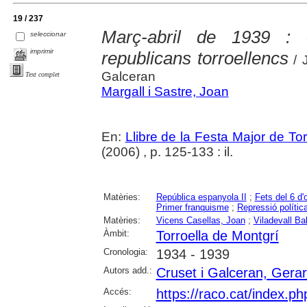
19 / 237
Març-abril de 1939 : 
seleccionar
imprimir
republicans torroellencs
/ J
Galceran
Text complet
Margall i Sastre, Joan
En:
Llibre de la Festa Major de To
(2006) , p. 125-133 : il.
Matèries:
República espanyola II
;
Fets del 6 d'
Primer franquisme
;
Repressió polític
Matèries:
Vicens Casellas, Joan
;
Viladevall Ba
Àmbit:
Torroella de Montgrí
Cronologia:
1934 - 1939
Autors add.:
Cruset i Galceran, Gera
Accés:
https://raco.cat/index.p