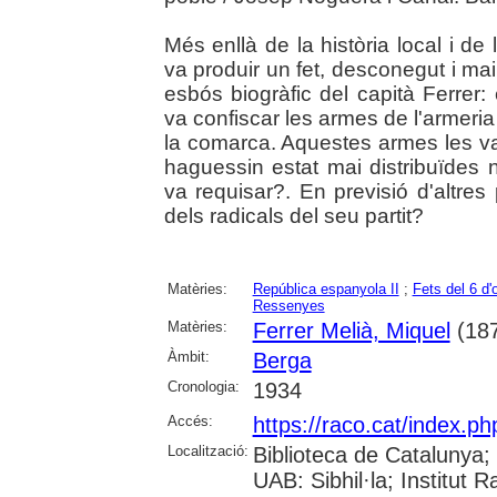
Més enllà de la història local i d
va produir un fet, desconegut i ma
esbós biogràfic del capità Ferrer:
va confiscar les armes de l'armeria 
la comarca. Aquestes armes les va
haguessin estat mai distribuïdes n
va requisar?. En previsió d'altre
dels radicals del seu partit?
Matèries:
República espanyola II
;
Fets del 6 d'
Ressenyes
Matèries:
Ferrer Melià, Miquel
(187
Àmbit:
Berga
Cronologia:
1934
Accés:
https://raco.cat/index.ph
Localització:
Biblioteca de Catalunya;
UAB: Sibhil·la; Institut