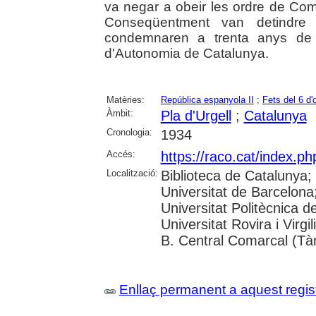
va negar a obeir les ordre de Comp
Conseqüentment van detindre 
condemnaren a trenta anys de p
d'Autonomia de Catalunya.
Matèries:
República espanyola II
;
Fets del 6 d'
Àmbit:
Pla d'Urgell
;
Catalunya
Cronologia:
1934
Accés:
https://raco.cat/index.p
Localització:
Biblioteca de Catalunya;
Universitat de Barcelona;
Universitat Politècnica 
Universitat Rovira i Virgi
B. Central Comarcal (Tà
Enllaç permanent a aquest regis