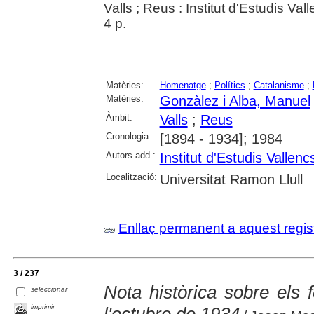
Valls ; Reus : Institut d'Estudis Va
4 p.
Matèries:
Homenatge
;
Polítics
;
Catalanisme
;
Matèries:
Gonzàlez i Alba, Manuel
Àmbit:
Valls
;
Reus
Cronologia:
[1894 - 1934]; 1984
Autors add.:
Institut d'Estudis Vallenc
Localització:
Universitat Ramon Llull
Enllaç permanent a aquest regis
3 / 237
Nota històrica sobre els 
seleccionar
imprimir