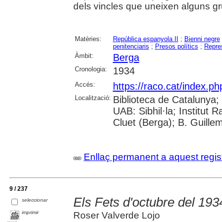
dels vincles que uneixen alguns gru
Matèries:
República espanyola II
;
Bienni negre
penitenciaris
;
Presos polítics
;
Repres
Àmbit:
Berga
Cronologia:
1934
Accés:
https://raco.cat/index.ph
Localització:
Biblioteca de Catalunya;
UAB: Sibhil·la; Institut
Cluet (Berga); B. Guille
Enllaç permanent a aquest regis
9 / 237
Els Fets d'octubre del 19
seleccionar
imprimir
Roser Valverde Lojo