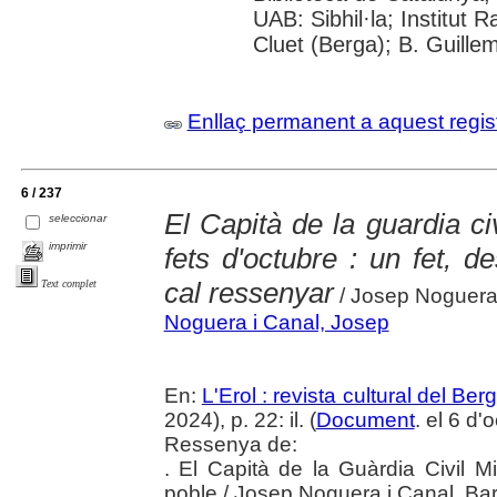
UAB: Sibhil·la; Institut
Cluet (Berga); B. Guille
Enllaç permanent a aquest regis
6 / 237
El Capità de la guardia civ
seleccionar
imprimir
fets d'octubre : un fet, d
cal ressenyar
Text complet
/ Josep Noguera
Noguera i Canal, Josep
En:
L'Erol : revista cultural del Be
2024), p. 22: il. (
Document
. el 6 d
Ressenya de:
. El Capità de la Guàrdia Civil Mi
poble / Josep Noguera i Canal. Ba