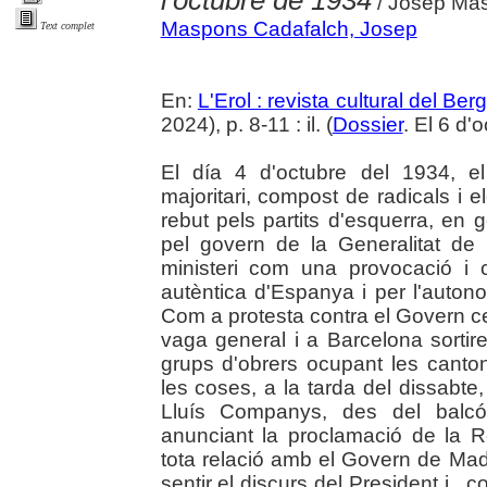
l'octubre de 1934
/ Josep Ma
Maspons Cadafalch, Josep
Text complet
En:
L'Erol : revista cultural del Be
2024), p. 8-11 : il. (
Dossier
. El 6 d
El día 4 d'octubre del 1934, el
majoritari, compost de radicals i 
rebut pels partits d'esquerra, en g
pel govern de la Generalitat de
ministeri com una provocació i
autèntica d'Espanya i per l'auton
Com a protesta contra el Govern cen
vaga general i a Barcelona sortir
grups d'obrers ocupant les canton
les coses, a la tarda del dissabte,
Lluís Companys, des del balcó 
anunciant la proclamació de la R
tota relació amb el Govern de Madr
sentir el discurs del President i , c