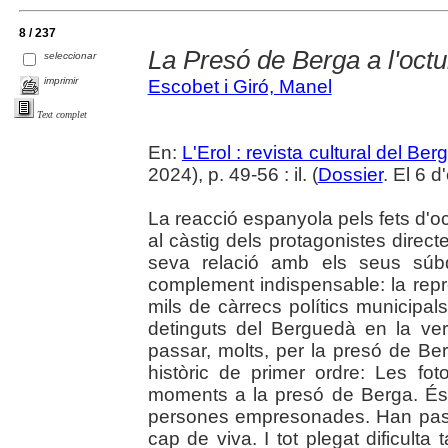
8 / 237
La Presó de Berga a l'octu
seleccionar
imprimir
Escobet i Giró, Manel
Text complet
En:
L'Erol : revista cultural del Be
2024), p. 49-56 : il. (
Dossier
. El 6 
La reacció espanyola pels fets d'oc
al càstig dels protagonistes direc
seva relació amb els seus súbd
complement indispensable: la repr
mils de càrrecs polítics municipal
detinguts del Berguedà en la vers
passar, molts, per la presó de B
històric de primer ordre: Les fo
moments a la presó de Berga. És 
persones empresonades. Han pas
cap de viva. I tot plegat dificulta 