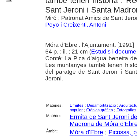
també tenen història ; Rec
Sant Jeroni i Santa Madro
Miró ; Patronat Amics de Sant Jero
Poyo i Creixenti, Antoni
Móra d'Ebre : l'Ajuntament, [1991]
64 p. : il. ; 21 cm (
Estudis i documen
Conté: La Pica d'aigua beneita de 
Les muntanyes també tenen història
del paratge de Sant Jeroni i Sa
Jeroni.
Matèries:
Ermites
;
Desamortització
;
Arquitectu
popular
;
Crònica gràfica
;
Fotografies
Matèries:
Ermita de Sant Jeroni d
Madrona de Móra d'Ebr
Àmbit:
Móra d'Ebre
;
Picossa, p