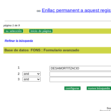
Enllaç permanent a aquest regis
página 1 de 9
Refinar la búsqueda
Base de datos
FONS : Formulario avanzado
Buscar:
1
2
3
Sea
Powered