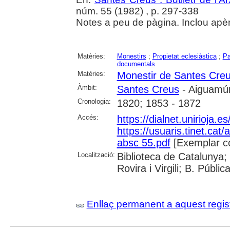
núm. 55 (1982) , p. 297-338
Notes a peu de pàgina. Inclou apè
Matèries:
Monestirs
;
Propietat eclesiàstica
;
Pa
documentals
Matèries:
Monestir de Santes Cre
Àmbit:
Santes Creus
- Aiguamúr
Cronologia:
1820; 1853 - 1872
Accés:
https://dialnet.unirioja.
https://usuaris.tinet.cat/
absc 55.pdf
[Exemplar c
Localització:
Biblioteca de Catalunya; 
Rovira i Virgili; B. Públi
Enllaç permanent a aquest regis