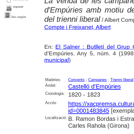
La Venda de les campane
imprimir
d'Empúries amb motiu de 
del trienni liberal
Text complet
/ Albert Com
Compte i Freixanet, Albert
En:
El Salner : Butlletí del Grup
d'Empúries. Any 5, núm. 4 (1998) ,
municipal
)
Matèries:
Convents
;
Campanes
;
Trienni liberal
Àmbit:
Castelló d'Empúries
Cronologia:
1820 - 1823
Accés:
https://xacpremsa.cultu
id=0001483845
[exempla
Localització:
B. Ramon Bordas i Estra
Carles Rahola (Girona)