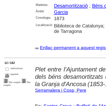
Matèries:
Desamortització
;
Béns 
Àmbit:
Garcia
Cronologia:
1873
Localització:
Biblioteca de Catalunya; U
de Tarragona
Enllaç permanent a aquest regis
12 / 162
Plet entre l'Ajuntament d
seleccionar
imprimir
dels béns desamortitzats
la Granja d'Ancosa (1853
Text complet
Text
complet
Serramalera i Cosp, Pere
En:
Santes Creus : Butlletí de l'Arx