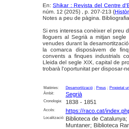
En:
Shikar : Revista del Centre d
núm. 12 (2025) , p. 207-213 (
Histò
Notes a peu de pàgina. Bibliografia.
Si ens interessa conèixer el preu 
lloguers al Segrià a mitjan segle 
venudes durant la desamortització 
la comarca disposàvem de finq
convents a finques industrials c
Lleida del segle XIX, capital de p
trobarà l'oportunitat per disposar-n
Matèries:
Desamortització
;
Preus
;
Propietat u
Àmbit:
Segrià
Cronologia:
1838 - 1851
Accés:
https://raco.cat/index.p
Localització:
Biblioteca de Catalunya; 
Muntaner; Biblioteca Ra