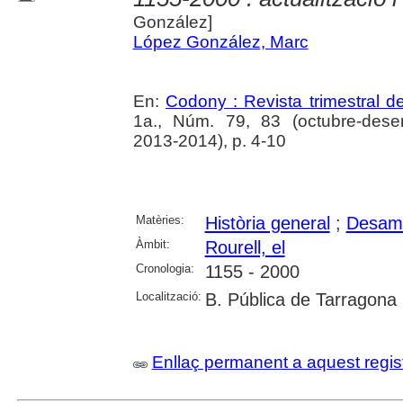
González]
López González, Marc
En:
Codony : Revista trimestral d
1a., Núm. 79, 83 (octubre-des
2013-2014), p. 4-10
Matèries:
Història general
;
Desamo
Àmbit:
Rourell, el
Cronologia:
1155 - 2000
Localització:
B. Pública de Tarragona
Enllaç permanent a aquest regis