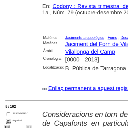
En:
Codony : Revista trimestral d
1a., Núm. 79 (octubre-desembre 20
Matèries:
Jaciments arqueològics
;
Forns
;
Desa
Matèries:
Jaciment del Forn de Vi
Àmbit:
Vilallonga del Camp
Cronologia:
[0000 - 2013]
Localització:
B. Pública de Tarragona
Enllaç permanent a aquest regis
5 / 162
Consideracions en torn del
seleccionar
imprimir
de Capafonts en particul