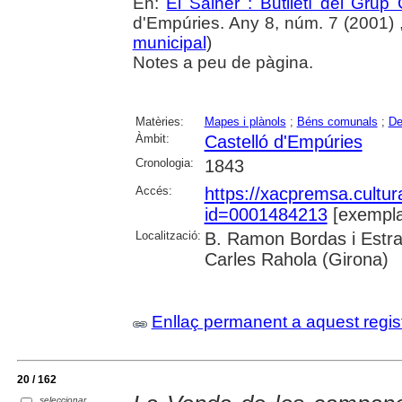
En:
El Salner : Butlletí del Grup
d'Empúries. Any 8, núm. 7 (2001) , 
municipal
)
Notes a peu de pàgina.
Matèries:
Mapes i plànols
;
Béns comunals
;
De
Àmbit:
Castelló d'Empúries
Cronologia:
1843
Accés:
https://xacpremsa.cultu
id=0001484213
[exempla
Localització:
B. Ramon Bordas i Estra
Carles Rahola (Girona)
Enllaç permanent a aquest regis
20 / 162
seleccionar