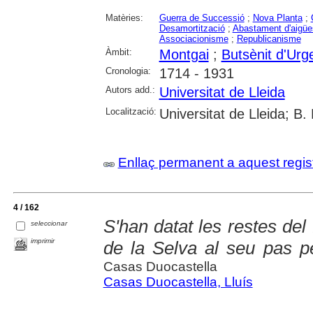
Matèries:
Guerra de Successió
;
Nova Planta
;
Desamortització
;
Abastament d'aigüe
Associacionisme
;
Republicanisme
Àmbit:
Montgai
;
Butsènit d'Urge
Cronologia:
1714 - 1931
Autors add.:
Universitat de Lleida
Localització:
Universitat de Lleida; B.
Enllaç permanent a aquest regis
4 / 162
S'han datat les restes del
seleccionar
imprimir
de la Selva al seu pas p
Casas Duocastella
Casas Duocastella, Lluís