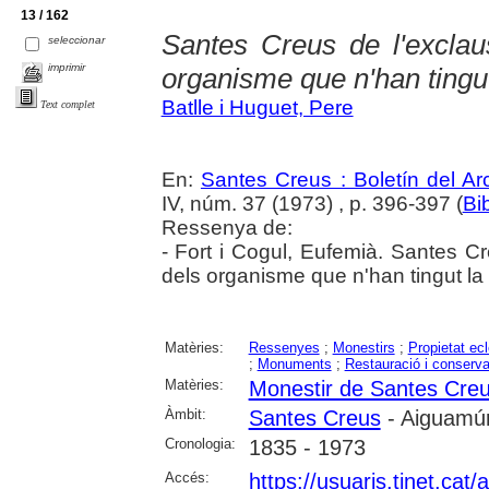
13 / 162
Santes Creus de l'exclaus
seleccionar
imprimir
organisme que n'han tingut
Batlle i Huguet, Pere
Text complet
En:
Santes Creus : Boletín del Arc
IV, núm. 37 (1973) , p. 396-397 (
Bi
Ressenya de:
- Fort i Cogul, Eufemià. Santes Cr
dels organisme que n'han tingut la
Matèries:
Ressenyes
;
Monestirs
;
Propietat ecl
;
Monuments
;
Restauració i conserva
Matèries:
Monestir de Santes Cre
Àmbit:
Santes Creus
- Aiguamúr
Cronologia:
1835 - 1973
Accés:
https://usuaris.tinet.cat/