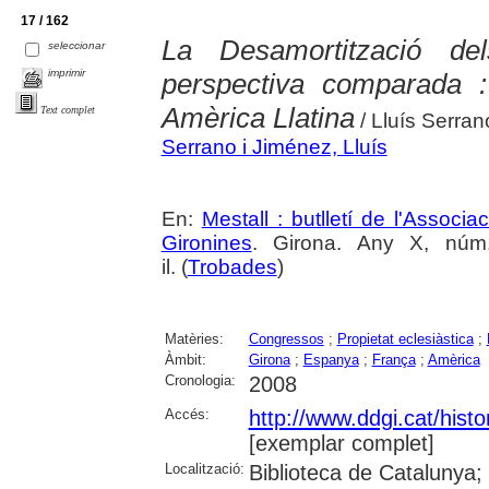
17 / 162
La Desamortització de
seleccionar
imprimir
perspectiva comparada :
Amèrica Llatina
Text complet
/ Lluís Serran
Serrano i Jiménez, Lluís
En:
Mestall : butlletí de l'Associ
Gironines
. Girona. Any X, núm
il. (
Trobades
)
Matèries:
Congressos
;
Propietat eclesiàstica
;
Àmbit:
Girona
;
Espanya
;
França
;
Amèrica
Cronologia:
2008
Accés:
http://www.ddgi.cat/histo
[exemplar complet]
Localització:
Biblioteca de Catalunya;