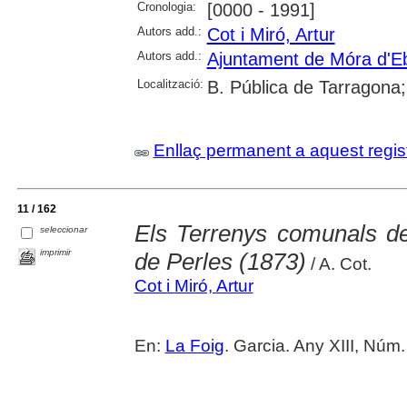
Cronologia:
[0000 - 1991]
Autors add.:
Cot i Miró, Artur
Autors add.:
Ajuntament de Móra d'E
Localització:
B. Pública de Tarragona
Enllaç permanent a aquest regis
11 / 162
Els Terrenys comunals de
seleccionar
imprimir
de Perles (1873)
/ A. Cot.
Cot i Miró, Artur
En:
La Foig
. Garcia. Any XIII, Núm.