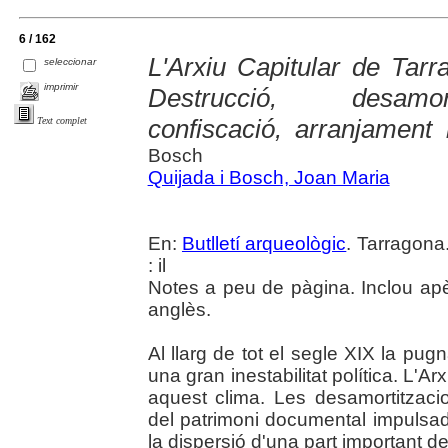
6 / 162
L'Arxiu Capitular de Tarr
seleccionar
imprimir
Destrucció, desamort
confiscació, arranjament 
Text complet
Bosch
Quijada i Bosch, Joan Maria
En:
Butlletí arqueològic
. Tarragona
: il
Notes a peu de pàgina. Inclou ap
anglès.
Al llarg de tot el segle XIX la pug
una gran inestabilitat política. L'A
aquest clima. Les desamortitzacio
del patrimoni documental impulsad
la dispersió d'una part important 