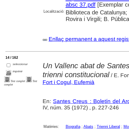
absc 37.pdf
[Exemplar c
Localització:
Biblioteca de Catalunya; 
Rovira i Virgili; B. Públi
Enllaç permanent a aquest regis
14 / 162
Un Vallenc abat de Santes 
seleccionar
imprimir
trienni constitucional
/ E. For
Fort i Cogul, Eufemià
Text complet
Text
complet
En:
Santes Creus : Boletín del Arc
IV, núm. 35 (1972) , p. 227-246
Matèries:
Biografia
;
Abats
;
Trienni Liberal
;
Mon