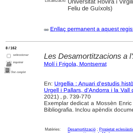
Localització:
Universitat Rovira i Virgi
Feliu de Guíxols)
Enllaç permanent a aquest regis
8 / 162
Les Desamortitzacions a l'
seleccionar
imprimir
Molí i Frigola, Montserrat
Text complet
En:
Urgellia : Anuari d'estudis his
Urgell i Pallars, d'Andorra i la Vall
2021) , p. 739-770
Exemplar dedicat a Mossèn Enric 
Bibliografia. Inclou apèndix docume
Matèries:
Desamortització
;
Propietat eclesiàsti