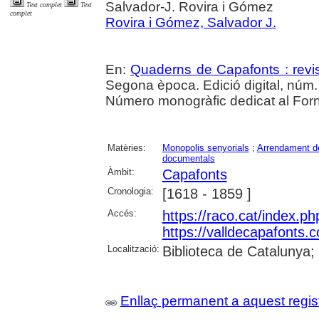
Salvador-J. Rovira i Gómez
Text complet
Text
complet
Rovira i Gómez, Salvador J.
En:
Quaderns de Capafonts : revis
Segona època. Edició digital, núm
Número monogràfic dedicat al Forn
Matèries:
Monopolis senyorials
;
Arrendament d
documentals
Àmbit:
Capafonts
Cronologia:
[1618 - 1859 ]
Accés:
https://raco.cat/index.p
https://valldecapafonts
Localització:
Biblioteca de Catalunya;
Enllaç permanent a aquest regis