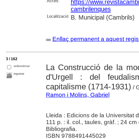
Accés:
https://www.revistacambr
cambrilenques
Localització:
B. Municipal (Cambrils)
Enllaç permanent a aquest regis
3 / 162
La Construcció de la mod
seleccionar
imprimir
d'Urgell : del feudali
capitalisme (1714-1931)
/ 
Ramon i Molins, Gabriel
Lleida : Edicions de la Universitat 
111 p. : il. col., taules, gràf. ; 24 cm 
Bibliografia.
ISBN 9788491445029