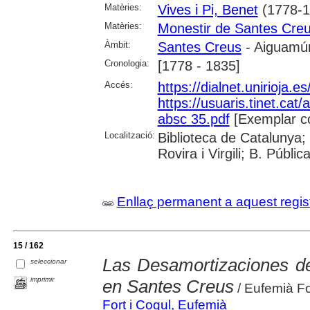
Matèries:
Vives i Pi, Benet
(1778-1
Matèries:
Monestir de Santes Cre
Àmbit:
Santes Creus
- Aiguamúr
Cronologia:
[1778 - 1835]
Accés:
https://dialnet.unirioja.
https://usuaris.tinet.cat/
absc 35.pdf
[Exemplar c
Localització:
Biblioteca de Catalunya; 
Rovira i Virgili; B. Públi
Enllaç permanent a aquest regis
15 / 162
Las Desamortizaciones de
seleccionar
imprimir
en Santes Creus
/ Eufemià Fo
Fort i Cogul, Eufemià