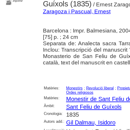
imprimir
Guíxols (1835)
/ Ernest Zarag
Zaragoza i Pascual, Ernest
Barcelona : Impr. Balmesiana, 200
[75] p. ; 24 cm
Separata de: Analecta sacra Tarr
Inclou: Transcripció del manuscrit 
Monasterio de San Feliu de Guíxo
català, text del manuscrit en castell
Matèries:
Monestirs
;
Revolució liberal
;
Propiet
Ordes religiosos
Matèries:
Monestir de Sant Feliu d
Àmbit:
Sant Feliu de Guíxols
Cronologia:
1835
Autors add.:
Gil Dalmau, Isidoro