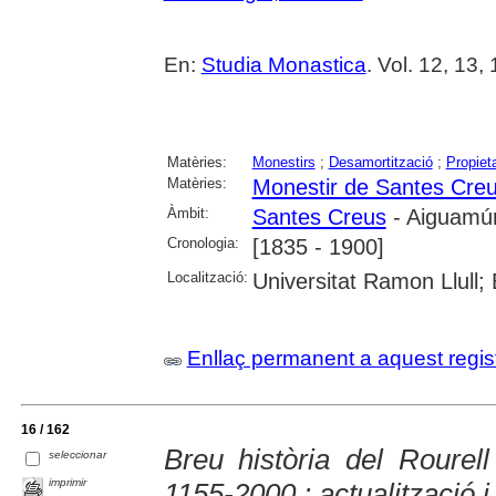
En:
Studia Monastica
. Vol. 12, 13,
Matèries:
Monestirs
;
Desamortització
;
Propiet
Matèries:
Monestir de Santes Cre
Àmbit:
Santes Creus
- Aiguamúr
Cronologia:
[1835 - 1900]
Localització:
Universitat Ramon Llull;
Enllaç permanent a aquest regis
16 / 162
Breu història del Rourell 
seleccionar
imprimir
1155-2000 : actualització i