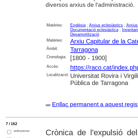
diversos arxius de l'administració.
Matèries:
Església
;
Arxius eclesiàstics
;
Arxius
Documentació eclesiàstica
;
Inventari
Desamortització
Matèries:
Arxiu Capitular de la Ca
Àmbit:
Tarragona
Cronologia:
[1800 - 1900]
Accés:
https://raco.cat/index.ph
Localització:
Universitat Rovira i Virg
Pública de Tarragona
Enllaç permanent a aquest regis
7 / 162
Crònica de l'expulsió d
seleccionar