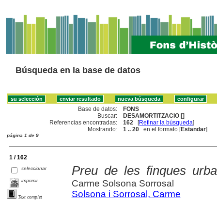
Búsqueda en la base de datos
Base de datos:
FONS
Buscar:
DESAMORTITZACIO []
Referencias encontradas:
162
[
Refinar la búsqueda
]
Mostrando:
1 .. 20
en el formato [
Estandar
]
página 1 de 9
1 / 162
Preu de les finques urb
seleccionar
imprimir
Carme Solsona Sorrosal
Solsona i Sorrosal, Carme
Text complet