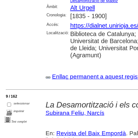
Desamortització de Madoz
Àmbit:
Alt Urgell
Cronologia:
[1835 - 1900]
Accés:
https://dialnet.unirioja.
Localització:
Biblioteca de Catalunya
Universitat de Barcelona;
de Lleida; Universitat P
(Agramunt)
Enllaç permanent a aquest regis
9 / 162
La Desamortització i els 
seleccionar
imprimir
Subirana Feliu, Narcís
Text complet
En:
Revista del Baix Empordà
. Pa