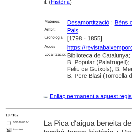
il. (
Història
)
Matèries:
Desamortització
;
Béns 
Àmbit:
Pals
Cronologia:
[1798 - 1855]
Accés:
https://revistabaixempo
Localització:
Biblioteca de Catalunya;
B. Popular (Palafrugell);
Feliu de Guíxols); B. Me
B. Pere Blasi (Torroella 
Enllaç permanent a aquest regis
10 / 162
La Pica d'aigua beneita d
seleccionar
imprimir