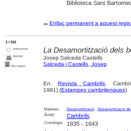
Biblioteca Sant Bartomeu 
Enllaç permanent a aquest regis
2 / 162
La Desamortització dels b
seleccionar
imprimir
Josep Salceda Castells
Salceda i Castells, Josep
Text complet
En:
Revista Cambrils
. Cambr
1981) (
Estampes cambrilenques
)
Matèries:
Desamortització
;
Desamortització de
Àmbit:
Cambrils
Cronologia:
1835 - 1843