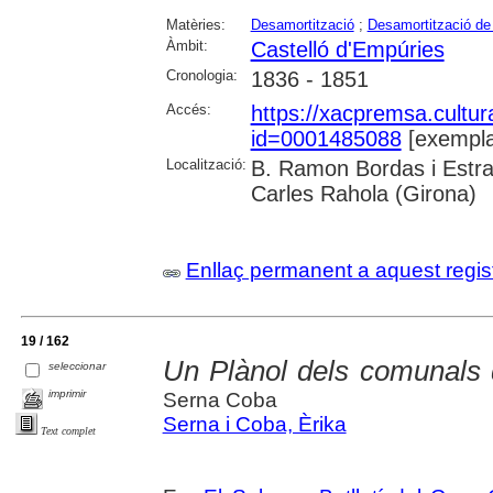
Matèries:
Desamortització
;
Desamortització de
Àmbit:
Castelló d'Empúries
Cronologia:
1836 - 1851
Accés:
https://xacpremsa.cultu
id=0001485088
[exempla
Localització:
B. Ramon Bordas i Estra
Carles Rahola (Girona)
Enllaç permanent a aquest regis
19 / 162
Un Plànol dels comunals 
seleccionar
imprimir
Serna Coba
Serna i Coba, Èrika
Text complet