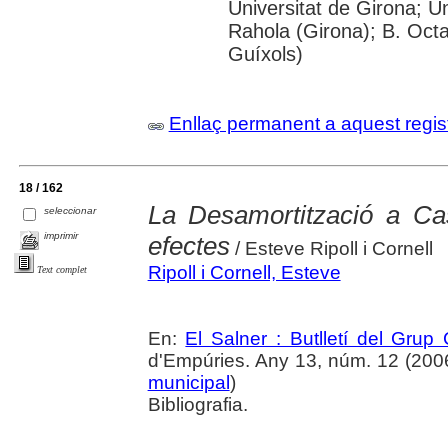
Universitat de Girona; U
Rahola (Girona); B. Octav
Guíxols)
Enllaç permanent a aquest regis
18 / 162
La Desamortització a Cas
seleccionar
imprimir
efectes
/ Esteve Ripoll i Cornell
Ripoll i Cornell, Esteve
Text complet
En:
El Salner : Butlletí del Grup
d'Empúries. Any 13, núm. 12 (2006) 
municipal
)
Bibliografia.