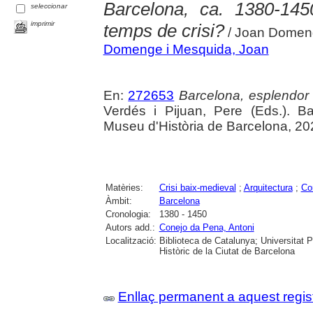
Barcelona, ca. 1380-145
seleccionar
imprimir
temps de crisi?
/ Joan Domeng
Domenge i Mesquida, Joan
En:
272653
Barcelona, esplendor i
Verdés i Pijuan, Pere (Eds.). B
Museu d'Història de Barcelona, 20
Matèries:
Crisi baix-medieval
;
Arquitectura
;
Con
Àmbit:
Barcelona
Cronologia:
1380 - 1450
Autors add.:
Conejo da Pena, Antoni
Localització:
Biblioteca de Catalunya; Universitat 
Històric de la Ciutat de Barcelona
Enllaç permanent a aquest regis