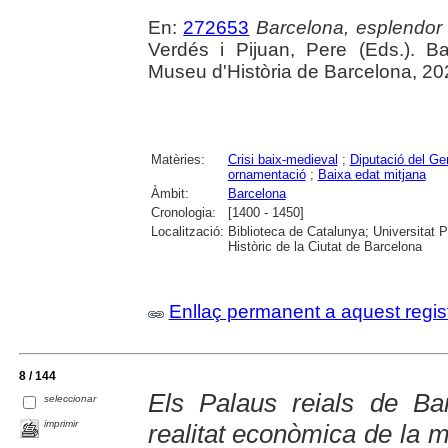
En:
272653
Barcelona, esplendor i
Verdés i Pijuan, Pere (Eds.). B
Museu d'Història de Barcelona, 20
Matèries:
Crisi baix-medieval
;
Diputació del Ge
ornamentació
;
Baixa edat mitjana
Àmbit:
Barcelona
Cronologia:
[1400 - 1450]
Localització:
Biblioteca de Catalunya; Universitat 
Històric de la Ciutat de Barcelona
Enllaç permanent a aquest regis
8 / 144
Els Palaus reials de Bar
seleccionar
imprimir
realitat econòmica de la 