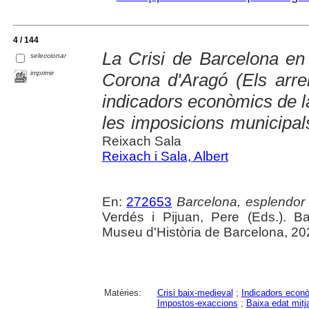
4 / 144
La Crisi de Barcelona en 
seleccionar
imprimir
Corona d'Aragó (Els arr
indicadors econòmics de l
les imposicions municipal
Reixach Sala
Reixach i Sala, Albert
En:
272653
Barcelona, esplendor i
Verdés i Pijuan, Pere (Eds.). B
Museu d'Història de Barcelona, 20
Matèries:
Crisi baix-medieval
;
Indicadors econ
Impostos-exaccions
;
Baixa edat mitj