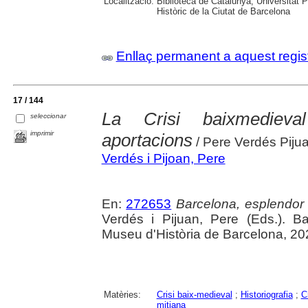
Localització:
Biblioteca de Catalunya; Universitat 
Històric de la Ciutat de Barcelona
Enllaç permanent a aquest regis
17 / 144
La Crisi baixmedieva
seleccionar
imprimir
aportacions
/ Pere Verdés Piju
Verdés i Pijoan, Pere
En:
272653
Barcelona, esplendor i
Verdés i Pijuan, Pere (Eds.). B
Museu d'Història de Barcelona, 20
Matèries:
Crisi baix-medieval
;
Historiografia
;
C
mitjana