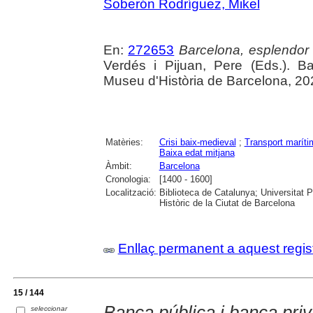
Soberón Rodríguez, Mikel
En:
272653
Barcelona, esplendor i
Verdés i Pijuan, Pere (Eds.). B
Museu d'Història de Barcelona, 20
Matèries:
Crisi baix-medieval
;
Transport maríti
Baixa edat mitjana
Àmbit:
Barcelona
Cronologia:
[1400 - 1600]
Localització:
Biblioteca de Catalunya; Universitat 
Històric de la Ciutat de Barcelona
Enllaç permanent a aquest regis
15 / 144
Banca pública i banca priv
seleccionar