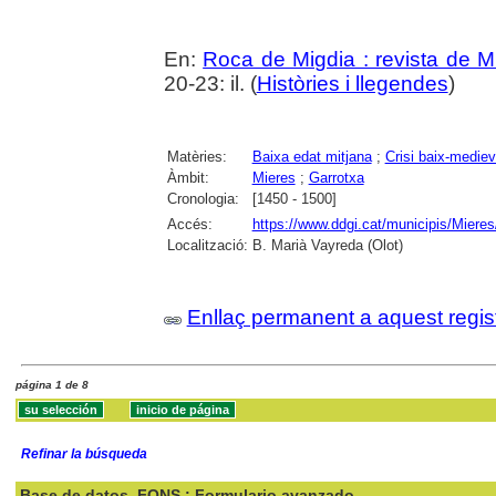
En:
Roca de Migdia : revista de M
20-23: il. (
Històries i llegendes
)
Matèries:
Baixa edat mitjana
;
Crisi baix-mediev
Àmbit:
Mieres
;
Garrotxa
Cronologia:
[1450 - 1500]
Accés:
https://www.ddgi.cat/municipis/Mie
Localització:
B. Marià Vayreda (Olot)
Enllaç permanent a aquest regis
página 1 de 8
Refinar la búsqueda
Base de datos
FONS : Formulario avanzado