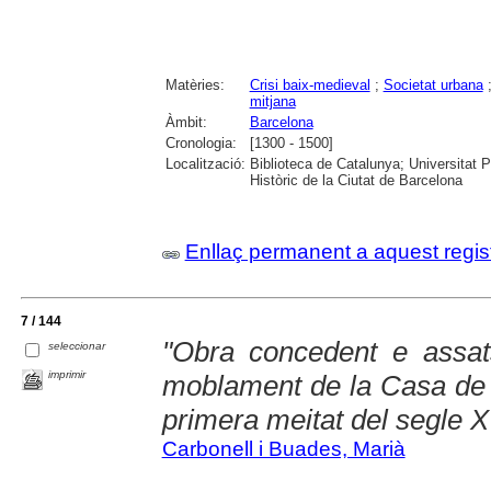
Matèries:
Crisi baix-medieval
;
Societat urbana
mitjana
Àmbit:
Barcelona
Cronologia:
[1300 - 1500]
Localització:
Biblioteca de Catalunya; Universitat 
Històric de la Ciutat de Barcelona
Enllaç permanent a aquest regis
7 / 144
"Obra concedent e assat
seleccionar
imprimir
moblament de la Casa de l
primera meitat del segle 
Carbonell i Buades, Marià