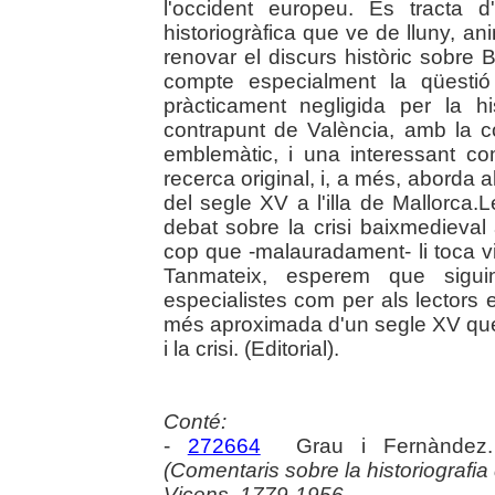
l'occident europeu. Es tracta d'
historiogràfica que ve de lluny, 
renovar el discurs històric sobre 
compte especialment la qüestió 
pràcticament negligida per la hi
contrapunt de València, amb la c
emblemàtic, i una interessant c
recerca original, i, a més, aborda a
del segle XV a l'illa de Mallorca
debat sobre la crisi baixmedieval 
cop que -malauradament- li toca v
Tanmateix, esperem que siguin 
especialistes com per als lectors 
més aproximada d'un segle XV que
i la crisi. (Editorial).
Conté:
-
272664
Grau i Fernàndez
(Comentaris sobre la historiografi
Vicens, 1779-1956.