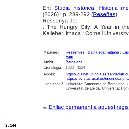
En:
Studia historica. Historia me
(2026) , p. 289-292 (
Reseñas
)
Ressenya de:
. The Hungry City: A Year in th
Kelleher. Ithaca : Cornell Universit
Matèries:
Ressenyes
;
Baixa edat mitjana
;
Cris
Fam
Àmbit:
Barcelona
Cronologia:
1333 - 1334
Accés:
https://dialnet.unirioja.es/servlet/ar
https://revistas.usal.es/uno/index.ph
Localització:
Universitat Autònoma de Barcelona; Un
Universitat de Lleida; Universitat Pomp
Enllaç permanent a aquest regis
2 / 144