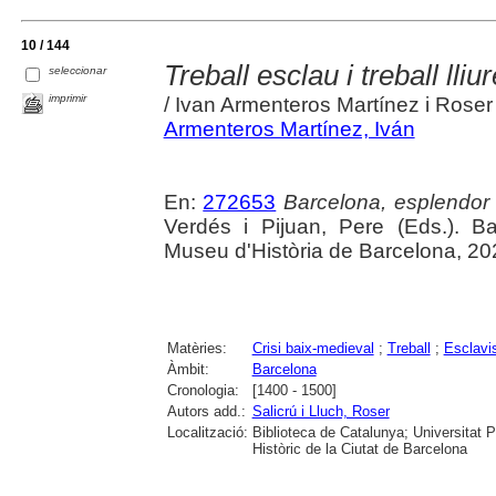
10 / 144
Treball esclau i treball lli
seleccionar
imprimir
/ Ivan Armenteros Martínez i Roser 
Armenteros Martínez, Iván
En:
272653
Barcelona, esplendor i
Verdés i Pijuan, Pere (Eds.). B
Museu d'Història de Barcelona, 20
Matèries:
Crisi baix-medieval
;
Treball
;
Esclav
Àmbit:
Barcelona
Cronologia:
[1400 - 1500]
Autors add.:
Salicrú i Lluch, Roser
Localització:
Biblioteca de Catalunya; Universitat 
Històric de la Ciutat de Barcelona