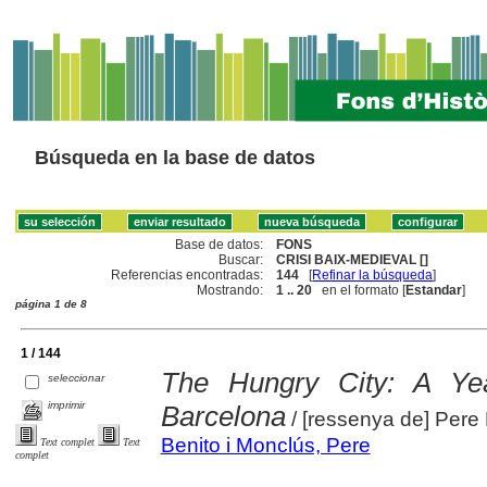
Búsqueda en la base de datos
Base de datos:
FONS
Buscar:
CRISI BAIX-MEDIEVAL []
Referencias encontradas:
144
[
Refinar la búsqueda
]
Mostrando:
1 .. 20
en el formato [
Estandar
]
página 1 de 8
1 / 144
The Hungry City: A Yea
seleccionar
imprimir
Barcelona
/ [ressenya de] Pere 
Benito i Monclús, Pere
Text complet
Text
complet