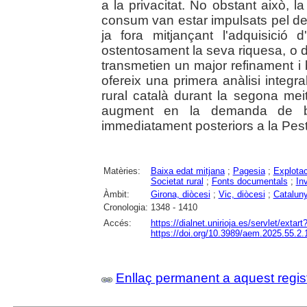
a la privacitat. No obstant això, 
consum van estar impulsats pel des
ja fora mitjançant l'adquisició 
ostentosament la seva riquesa, o d
transmetien un major refinament i b
ofereix una primera anàlisi integ
rural català durant la segona mei
augment en la demanda de 
immediatament posteriors a la Pes
Matèries:
Baixa edat mitjana
;
Pagesia
;
Explotac
Societat rural
;
Fonts documentals
;
In
Àmbit:
Girona, diòcesi
;
Vic, diòcesi
;
Catalun
Cronologia:
1348 - 1410
Accés:
https://dialnet.unirioja.es/servlet/exta
https://doi.org/10.3989/aem.2025.55.2.
Enllaç permanent a aquest regis