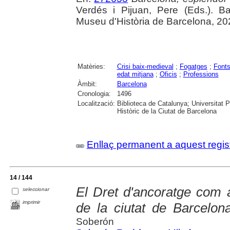
Verdés i Pijuan, Pere (Eds.). B
Museu d'Història de Barcelona, 20
Matèries:
Crisi baix-medieval
;
Fogatges
;
Font
edat mitjana
;
Oficis
;
Professions
Àmbit:
Barcelona
Cronologia:
1496
Localització:
Biblioteca de Catalunya; Universitat 
Històric de la Ciutat de Barcelona
Enllaç permanent a aquest regis
14 / 144
El Dret d'ancoratge com a
seleccionar
imprimir
de la ciutat de Barcelon
Soberón