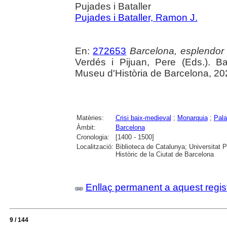
Pujades i Bataller
Pujades i Bataller, Ramon J.
En:
272653
Barcelona, esplendor i
Verdés i Pijuan, Pere (Eds.). B
Museu d'Història de Barcelona, 20
Matèries:
Crisi baix-medieval
;
Monarquia
;
Pal
Àmbit:
Barcelona
Cronologia:
[1400 - 1500]
Localització:
Biblioteca de Catalunya; Universitat 
Històric de la Ciutat de Barcelona
Enllaç permanent a aquest regis
9 / 144