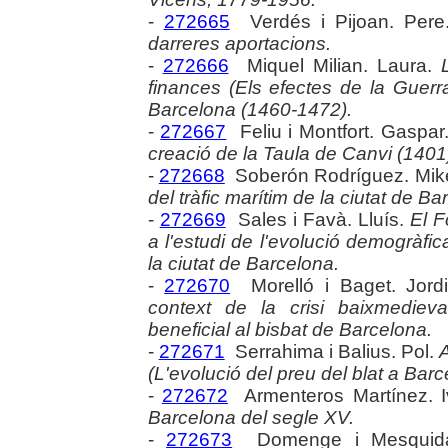
-
272665
Verdés i Pijoan. Per
darreres aportacions.
-
272666
Miquel Milian. Laura.
finances (Els efectes de la Guerr
Barcelona (1460-1472).
-
272667
Feliu i Montfort. Gaspar
creació de la Taula de Canvi (1401)
-
272668
Soberón Rodríguez. Mik
del tràfic marítim de la ciutat de B
-
272669
Sales i Favà. Lluís.
El F
a l'estudi de l'evolució demogràfic
la ciutat de Barcelona.
-
272670
Morelló i Baget. Jord
context de la crisi baixmedieval
beneficial al bisbat de Barcelona.
-
272671
Serrahima i Balius. Pol.
A
(L'evolució del preu del blat a Bar
-
272672
Armenteros Martínez. 
Barcelona del segle XV.
-
272673
Domenge i Mesquid