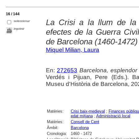
16 / 144
La Crisi a la llum de la f
seleccionar
imprimir
efectes de la Guerra Civi
de Barcelona (1460-1472)
Miquel Milian, Laura
En:
272653
Barcelona, esplendor i
Verdés i Pijuan, Pere (Eds.). B
Museu d'Història de Barcelona, 20
Matèries:
Crisi baix-medieval
;
Finances públiq
edat mitjana
;
Administració local
Matèries:
Consell de Cent
Àmbit:
Barcelona
Cronologia:
1460 - 1472