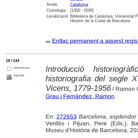
Àmbit:
Catalunya
Cronologia:
[1300 - 1500]
Localització:
Biblioteca de Catalunya; Universitat 
Històric de la Ciutat de Barcelona
Enllaç permanent a aquest regis
18 / 144
Introducció historiogr
seleccionar
imprimir
historiografia del segle
Vicens, 1779-1956
/ Ramon G
Grau i Fernàndez, Ramon
En:
272653
Barcelona, esplendor i
Verdés i Pijuan, Pere (Eds.). B
Museu d'Història de Barcelona, 20