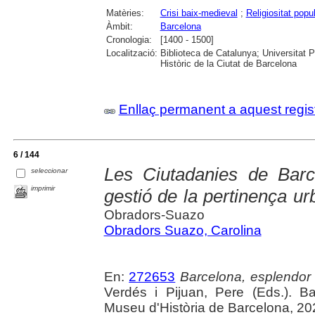
Matèries:
Crisi baix-medieval
;
Religiositat popu
Àmbit:
Barcelona
Cronologia:
[1400 - 1500]
Localització:
Biblioteca de Catalunya; Universitat 
Històric de la Ciutat de Barcelona
Enllaç permanent a aquest regis
6 / 144
Les Ciutadanies de Barc
seleccionar
imprimir
gestió de la pertinença u
Obradors-Suazo
Obradors Suazo, Carolina
En:
272653
Barcelona, esplendor i
Verdés i Pijuan, Pere (Eds.). B
Museu d'Història de Barcelona, 20