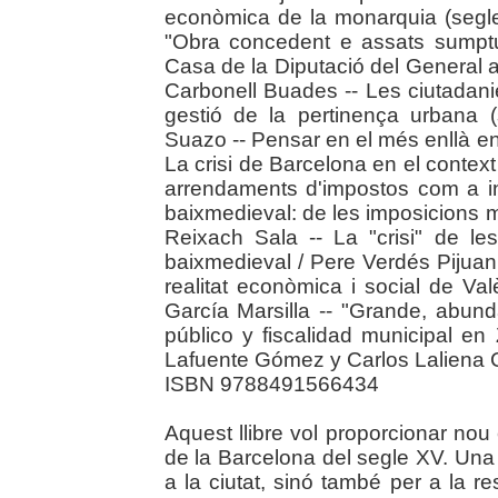
econòmica de la monarquia (segle
"Obra concedent e assats sumptu
Casa de la Diputació del General a
Carbonell Buades -- Les ciutadani
gestió de la pertinença urbana 
Suazo -- Pensar en el més enllà en 
La crisi de Barcelona en el contex
arrendaments d'impostos com a i
baixmedieval: de les imposicions mu
Reixach Sala -- La "crisi" de le
baixmedieval / Pere Verdés Pijuan
realitat econòmica i social de Va
García Marsilla -- "Grande, abund
público y fiscalidad municipal en
Lafuente Gómez y Carlos Laliena 
ISBN 9788491566434
Aquest llibre vol proporcionar nou
de la Barcelona del segle XV. Una
a la ciutat, sinó també per a la r