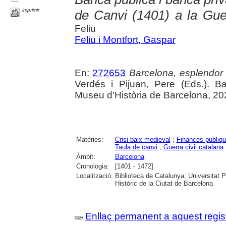
imprimir
de Canvi (1401) a la Gue
Feliu
Feliu i Montfort, Gaspar
En:
272653
Barcelona, esplendor i
Verdés i Pijuan, Pere (Eds.). B
Museu d'Història de Barcelona, 20
Matèries:
Crisi baix-medieval
;
Finances publiq
Taula de canvi
;
Guerra civil catalana
Àmbit:
Barcelona
Cronologia:
[1401 - 1472]
Localització:
Biblioteca de Catalunya; Universitat 
Històric de la Ciutat de Barcelona
Enllaç permanent a aquest regis