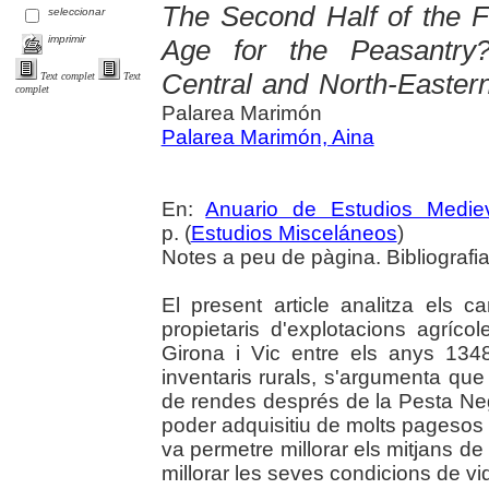
The Second Half of the F
seleccionar
imprimir
Age for the Peasantry
Central and North-Easter
Text complet
Text
complet
Palarea Marimón
Palarea Marimón, Aina
En:
Anuario de Estudios Medie
p. (
Estudios Misceláneos
)
Notes a peu de pàgina. Bibliografi
El present article analitza els
propietaris d'explotacions agríco
Girona i Vic entre els anys 1348
inventaris rurals, s'argumenta que 
de rendes després de la Pesta Neg
poder adquisitiu de molts pagesos 
va permetre millorar els mitjans de
millorar les seves condicions de vid