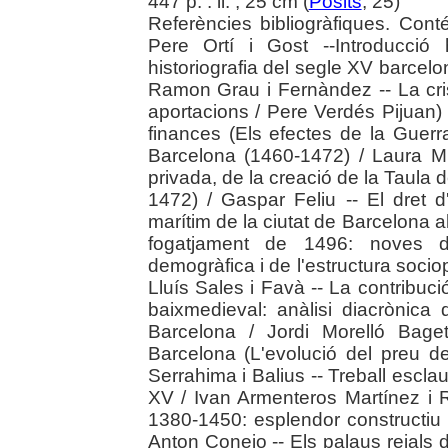
447 p. : il. ; 25 cm (
Pòsits
, 25)
Referències bibliogràfiques. Cont
Pere Ortí i Gost --Introducció 
historiografia del segle XV barce
Ramon Grau i Fernàndez -- La cri
aportacions / Pere Verdés Pijuan) -- 
finances (Els efectes de la Guerr
Barcelona (1460-1472) / Laura Mi
privada, de la creació de la Taula 
1472) / Gaspar Feliu -- El dret d
marítim de la ciutat de Barcelona a
fogatjament de 1496: noves da
demogràfica i de l'estructura socio
Lluís Sales i Favà -- La contribució
baixmedieval: anàlisi diacrònica d
Barcelona / Jordi Morelló Baget
Barcelona (L'evolució del preu d
Serrahima i Balius -- Treball esclau 
XV / Ivan Armenteros Martínez i R
1380-1450: esplendor constructiu
Anton Conejo -- Els palaus reials de