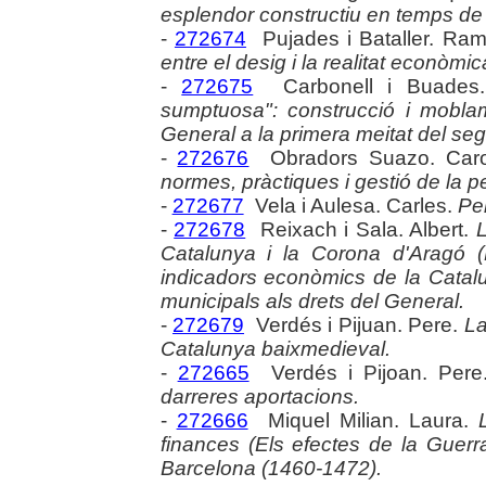
esplendor constructiu en temps de 
-
272674
Pujades i Bataller. Ra
entre el desig i la realitat econòm
-
272675
Carbonell i Buades
sumptuosa": construcció i mobla
General a la primera meitat del seg
-
272676
Obradors Suazo. Caro
normes, pràctiques i gestió de la 
-
272677
Vela i Aulesa. Carles.
Pen
-
272678
Reixach i Sala. Albert.
Catalunya i la Corona d'Aragó 
indicadors econòmics de la Catal
municipals als drets del General.
-
272679
Verdés i Pijuan. Pere.
La
Catalunya baixmedieval.
-
272665
Verdés i Pijoan. Per
darreres aportacions.
-
272666
Miquel Milian. Laura.
finances (Els efectes de la Guerr
Barcelona (1460-1472).