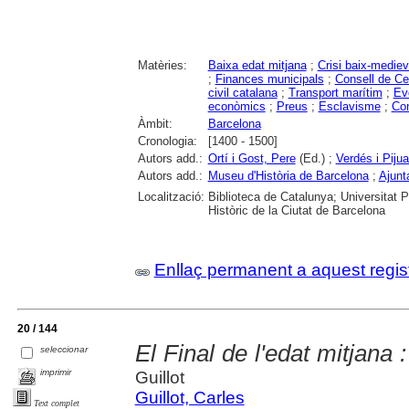
Matèries:
Baixa edat mitjana
;
Crisi baix-mediev
;
Finances municipals
;
Consell de Ce
civil catalana
;
Transport marítim
;
Ev
econòmics
;
Preus
;
Esclavisme
;
Con
Àmbit:
Barcelona
Cronologia:
[1400 - 1500]
Autors add.:
Ortí i Gost, Pere
(Ed.) ;
Verdés i Piju
Autors add.:
Museu d'Història de Barcelona
;
Ajunt
Localització:
Biblioteca de Catalunya; Universitat 
Històric de la Ciutat de Barcelona
Enllaç permanent a aquest regis
20 / 144
El Final de l'edat mitjana
seleccionar
imprimir
Guillot
Guillot, Carles
Text complet