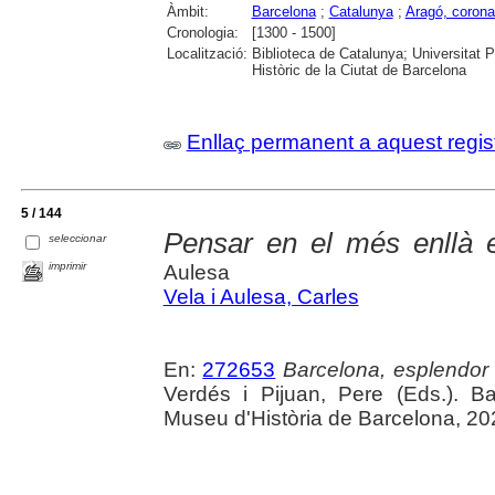
Àmbit:
Barcelona
;
Catalunya
;
Aragó, corona
Cronologia:
[1300 - 1500]
Localització:
Biblioteca de Catalunya; Universitat 
Històric de la Ciutat de Barcelona
Enllaç permanent a aquest regis
5 / 144
Pensar en el més enllà 
seleccionar
imprimir
Aulesa
Vela i Aulesa, Carles
En:
272653
Barcelona, esplendor i
Verdés i Pijuan, Pere (Eds.). B
Museu d'Història de Barcelona, 20