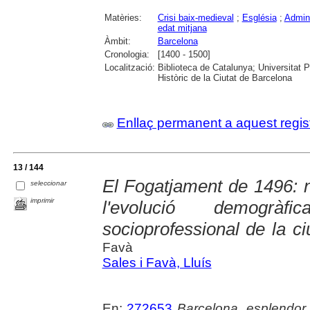
Matèries:
Crisi baix-medieval
;
Església
;
Admini
edat mitjana
Àmbit:
Barcelona
Cronologia:
[1400 - 1500]
Localització:
Biblioteca de Catalunya; Universitat 
Històric de la Ciutat de Barcelona
Enllaç permanent a aquest regis
13 / 144
El Fogatjament de 1496: n
seleccionar
imprimir
l'evolució demogràf
socioprofessional de la c
Favà
Sales i Favà, Lluís
En:
272653
Barcelona, esplendor i