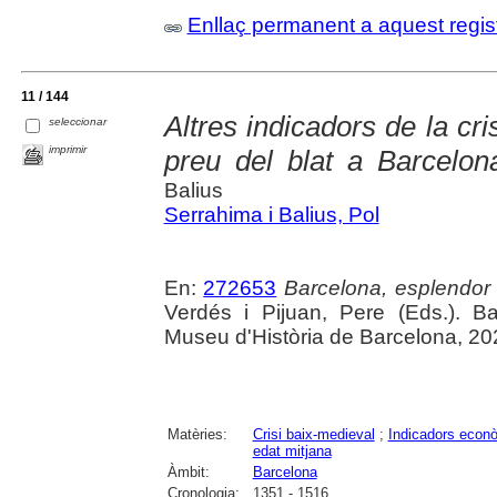
Enllaç permanent a aquest regis
11 / 144
Altres indicadors de la cri
seleccionar
imprimir
preu del blat a Barcelon
Balius
Serrahima i Balius, Pol
En:
272653
Barcelona, esplendor i
Verdés i Pijuan, Pere (Eds.). B
Museu d'Història de Barcelona, 20
Matèries:
Crisi baix-medieval
;
Indicadors econ
edat mitjana
Àmbit:
Barcelona
Cronologia:
1351 - 1516