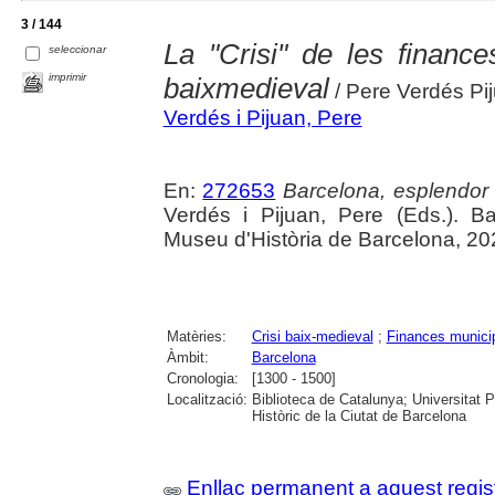
3 / 144
La "Crisi" de les financ
seleccionar
imprimir
baixmedieval
/ Pere Verdés Pi
Verdés i Pijuan, Pere
En:
272653
Barcelona, esplendor i
Verdés i Pijuan, Pere (Eds.). B
Museu d'Història de Barcelona, 20
Matèries:
Crisi baix-medieval
;
Finances munici
Àmbit:
Barcelona
Cronologia:
[1300 - 1500]
Localització:
Biblioteca de Catalunya; Universitat 
Històric de la Ciutat de Barcelona
Enllaç permanent a aquest regis