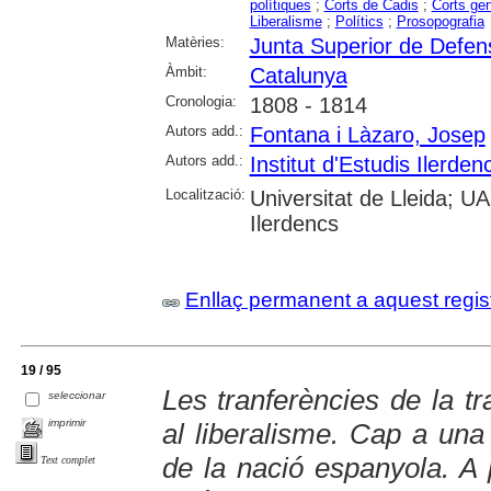
polítiques
;
Corts de Cadis
;
Corts gen
Liberalisme
;
Polítics
;
Prosopografia
Matèries:
Junta Superior de Defen
Àmbit:
Catalunya
Cronologia:
1808 - 1814
Autors add.:
Fontana i Làzaro, Josep
Autors add.:
Institut d'Estudis Ilerden
Localització:
Universitat de Lleida; UAB
Ilerdencs
Enllaç permanent a aquest regis
19 / 95
Les tranferències de la tr
seleccionar
imprimir
al liberalisme. Cap a una h
de la nació espanyola. A 
Text complet