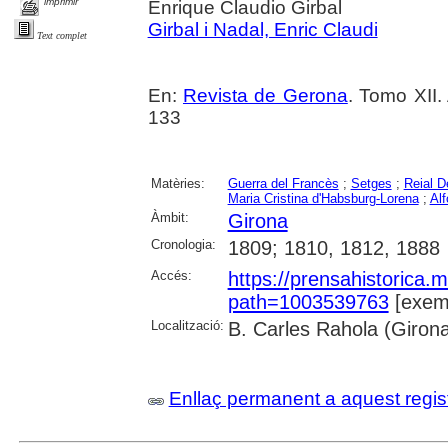
imprimir
Enrique Claudio Girbal
Girbal i Nadal, Enric Claudi
Text complet
En:
Revista de Gerona
. Tomo XII.
133
Matèries:
Guerra del Francès
;
Setges
;
Reial D
Maria Cristina d'Habsburg-Lorena
;
Alf
Àmbit:
Girona
Cronologia:
1809; 1810, 1812, 1888
Accés:
https://prensahistorica
path=1003539763
[exemp
Localització:
B. Carles Rahola (Giron
Enllaç permanent a aquest regis