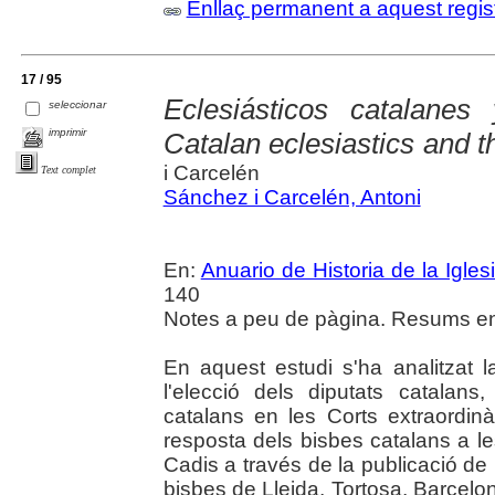
Enllaç permanent a aquest regis
17 / 95
Eclesiásticos catalane
seleccionar
imprimir
Catalan eclesiastics and 
i Carcelén
Text complet
Sánchez i Carcelén, Antoni
En:
Anuario de Historia de la Igles
140
Notes a peu de pàgina. Resums en 
En aquest estudi s'ha analitzat 
l'elecció dels diputats catalans,
catalans en les Corts extraordinàr
resposta dels bisbes catalans a 
Cadis a través de la publicació de l
bisbes de Lleida, Tortosa, Barcelon