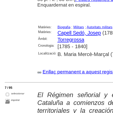
Enquardernat en espiral.
Matèries:
Biografia
;
Militars
;
Autoritats militars
Matèries:
Capell Sedó, Josep
(178
Àmbit:
Torregrossa
Cronologia:
[1785 - 1840]
Localització:
B. Maria Mercè-Marçal (
Enllaç permanent a aquest regis
7 / 95
El Régimen señorial y e
seleccionar
imprimir
Cataluña a comienzos del
territoriales y la creaci