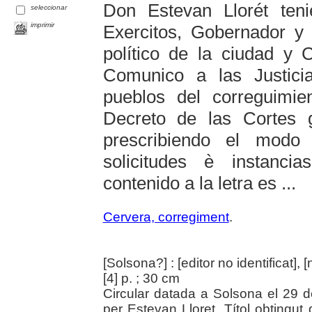
Don Estevan Llorét teni
seleccionar
imprimir
Exercitos, Gobernador y C
político de la ciudad y 
Comunico a las Justici
pueblos del correguimie
Decreto de las Cortes g
prescribiendo el modo
solicitudes è instanci
contenido a la letra es ...
Cervera, corregiment
.
[Solsona?] : [editor no identificat
[4] p. ; 30 cm
Circular datada a Solsona el 29 
per Estevan Lloret. Títol obtingut 