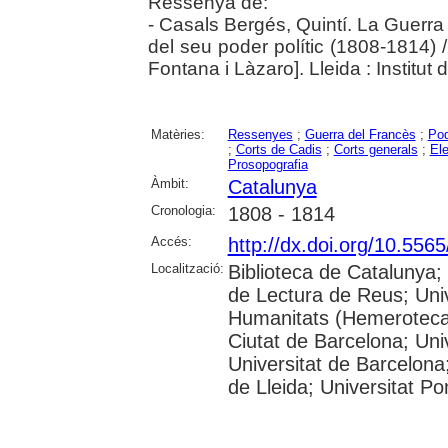
Ressenya de:
- Casals Bergés, Quintí. La Guerr
del seu poder polític (1808-1814) 
Fontana i Làzaro]. Lleida : Institut
Matèries:
Ressenyes
;
Guerra del Francès
;
Pod
;
Corts de Cadis
;
Corts generals
;
Ele
Prosopografia
Àmbit:
Catalunya
Cronologia:
1808 - 1814
Accés:
http://dx.doi.org/10.556
Localització:
Biblioteca de Catalunya;
de Lectura de Reus; Unive
Humanitats (Hemeroteca);
Ciutat de Barcelona; Un
Universitat de Barcelona;
de Lleida; Universitat 