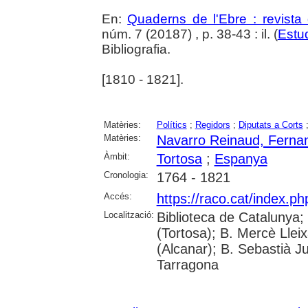
En:
Quaderns de l'Ebre : revista 
núm. 7 (20187) , p. 38-43 : il. (
Estu
Bibliografia.
[1810 - 1821].
Matèries:
Polítics
;
Regidors
;
Diputats a Corts
Matèries:
Navarro Reinaud, Ferna
Àmbit:
Tortosa
;
Espanya
Cronologia:
1764 - 1821
Accés:
https://raco.cat/index.p
Localització:
Biblioteca de Catalunya;
(Tortosa); B. Mercè Lleix
(Alcanar); B. Sebastià J
Tarragona