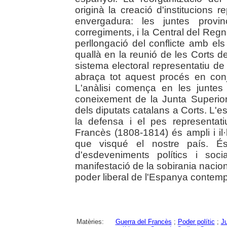
originà la creació d'institucions
envergadura: les juntes provin
corregiments, i la Central del Regn
perllongació del conflicte amb els
quallà en la reunió de les Corts 
sistema electoral representatiu de 
abraça tot aquest procés en conj
L'anàlisi comença en les juntes 
coneixement de la Junta Superior
dels diputats catalans a Corts. L'e
la defensa i el pes representat
Francès (1808-1814) és ampli i il·lus
que visqué el nostre país. É
d'esdeveniments polítics i soc
manifestació de la sobirania nacio
poder liberal de l'Espanya contempo
Matèries:
Guerra del Francès
;
Poder polític
;
J