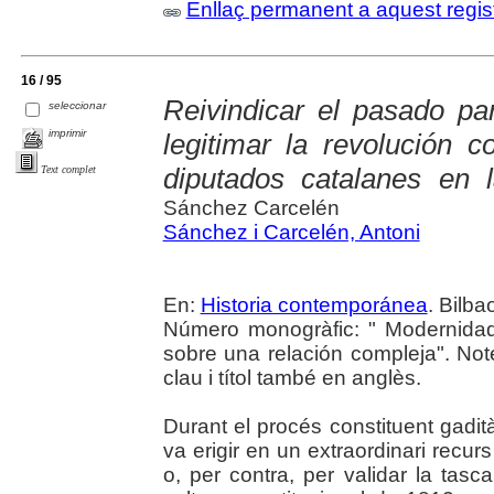
Enllaç permanent a aquest regis
16 / 95
Reivindicar el pasado pa
seleccionar
imprimir
legitimar la revolución co
diputados catalanes en 
Text complet
Sánchez Carcelén
Sánchez i Carcelén, Antoni
En:
Historia contemporánea
. Bilba
Número monogràfic: " Modernidad
sobre una relación compleja". No
clau i títol també en anglès.
Durant el procés constituent gadità
va erigir en un extraordinari recurs
o, per contra, per validar la tasca