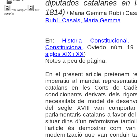
diputados catalanes en 
1814)
Text complet
Text
/ Maria Gemma Rubí i Casa
complet
Rubí i Casals, Maria Gemma
En:
Historia Constitucional
Constitucional
. Oviedo, núm. 19 
siglos XIX i XX
)
Notes a peu de pàgina.
En el present article pretenem re
imperatiu al mandat representatiu
catalans en les Corts de Cadis
condicionants derivats dels rigo
necessitats del model de desen
del segle XVIII van comportar 
parlamentaris catalans a favor del 
situar dins d'un reformisme tardoilu
l'article és demostrar com van 
modernització que van conduir tamb