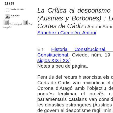
12 / 95
La Crítica al despotismo 
seleccionar
imprimir
(Austrias y Borbones) : L
Cortes de Cádiz
Text complet
Text
/ Antoni Sán
complet
Sánchez i Carcelén, Antoni
En:
Historia Constitucional
Constitucional
. Oviedo, núm. 19 
siglos XIX i XX
)
Notes a peu de pàgina.
Fent ús del recurs historicista els 
Corts de Cadis van reivindicar el m
Corona d'Aragó amb l'objectiu d
pogués legitimar el procés co
parlamentaris catalans van conside
les dinasties estrangeres (Àustrie
de govern el despotisme regi i minis