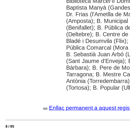
Biblioteca Marcel·lí Dom
Baptista Manyà (Gandesa)
Dr. Frias (l'Ametlla de M
(Amposta); B. Municipal 
(Benifallet); B. Pública 
(Deltebre); B. Centre de 
Bladé i Desumvila (Flix);
Pública Comarcal (Mora d
B. Sebastià Juan Arbó (
(Sant Jaume d'Enveja); 
Bàrbara); B. Pere de Mo
Tarragona; B. Mestre Cab
Antònia (Torredembarra);
(Tortosa); B. Popular (Ul
Enllaç permanent a aquest regis
8 / 95