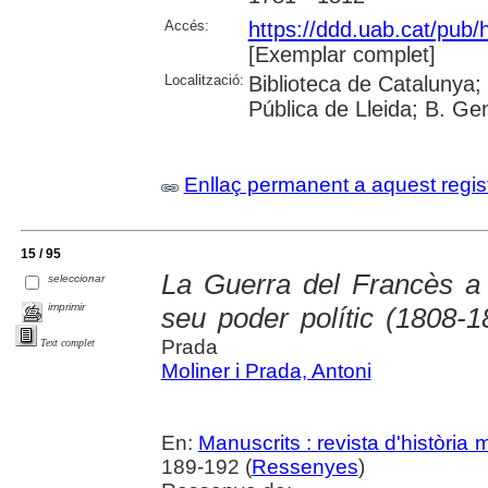
Accés:
https://ddd.uab.cat/pub
[Exemplar complet]
Localització:
Biblioteca de Catalunya;
Pública de Lleida; B. Ge
Enllaç permanent a aquest regis
15 / 95
La Guerra del Francès a
seleccionar
imprimir
seu poder polític (1808-1
Prada
Text complet
Moliner i Prada, Antoni
En:
Manuscrits : revista d'història
189-192 (
Ressenyes
)