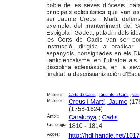
poble de les seves diòcesis, da
principals eclesiàstics que van as
ser Jaume Creus i Martí, defensor
exemple, del manteniment del Sa
Espigola i Gadea, paladín dels idea
les Corts de Cadis van ser con
Instrucció, dirigida a eradicar 
espanyols, consignades en els Di
l'anticlericalisme, en l'ultratge al
disciplina eclesiàstica, en la se
finalitat la descristianización d'Esp
Matèries:
Corts de Cadis
;
Diputats a Corts
;
Cle
Matèries:
Creus i Martí, Jaume
(17
(1758-1824)
Àmbit:
Catalunya
;
Cadis
Cronologia:
1810 - 1814
Accés:
http://hdl.handle.net/101