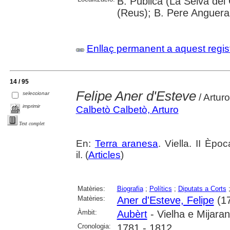
B. Pública (La Selva del
(Reus); B. Pere Anguera
Enllaç permanent a aquest regis
14 / 95
Felipe Aner d'Esteve
seleccionar
/ Artur
imprimir
Calbetò Calbetò, Arturo
Text complet
En:
Terra aranesa
. Viella. II Èp
il. (
Articles
)
Matèries:
Biografia
;
Polítics
;
Diputats a Corts
Matèries:
Aner d'Esteve, Felipe
(17
Àmbit:
Aubèrt
- Vielha e Mijaran
Cronologia:
1781 - 1812