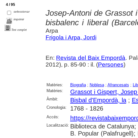
4 / 95
Josep-Antoni de Grassot i G
seleccionar
imprimir
bisbalenc i liberal (Barc
Arpa
Text complet
Frigola i Arpa, Jordi
En:
Revista del Baix Empordà
. Pa
2012), p. 85-90 : il. (
Persones
)
Matèries:
Biografia
;
Noblesa
;
Afrancesats
;
Li
Matèries:
Grassot i Gispert, Josep
Àmbit:
Bisbal d'Empordà, la
;
E
Cronologia:
1768 - 1826
Accés:
https://revistabaixempo
Localització:
Biblioteca de Catalunya;
B. Popular (Palafrugell);