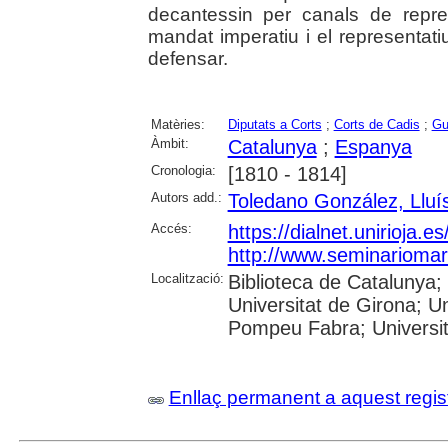
decantessin per canals de repres
mandat imperatiu i el representati
defensar.
Matèries:
Diputats a Corts
;
Corts de Cadis
;
Gu
Àmbit:
Catalunya
;
Espanya
Cronologia:
[1810 - 1814]
Autors add.:
Toledano González, Lluí
Accés:
https://dialnet.unirioja.
http://www.seminariomart
Localització:
Biblioteca de Catalunya;
Universitat de Girona; Un
Pompeu Fabra; Universitat
Enllaç permanent a aquest regis