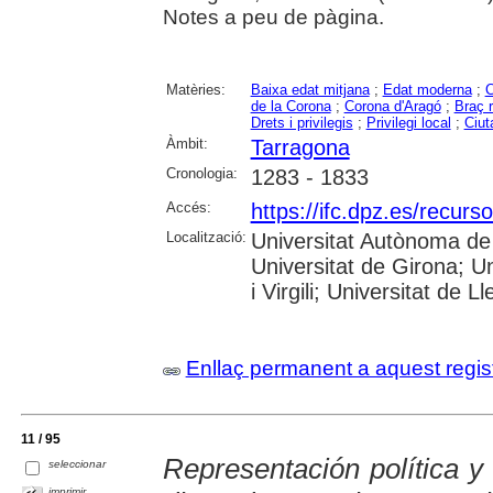
Notes a peu de pàgina.
Matèries:
Baixa edat mitjana
;
Edat moderna
;
C
de la Corona
;
Corona d'Aragó
;
Braç r
Drets i privilegis
;
Privilegi local
;
Ciut
Àmbit:
Tarragona
Cronologia:
1283 - 1833
Accés:
https://ifc.dpz.es/recur
Localització:
Universitat Autònoma de 
Universitat de Girona; U
i Virgili; Universitat de Ll
Enllaç permanent a aquest regis
11 / 95
Representación política y
seleccionar
imprimir