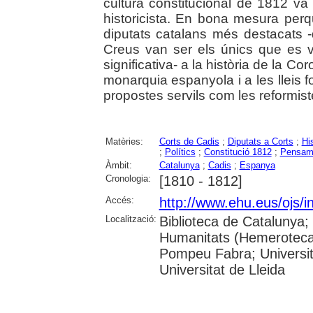
cultura constitucional de 1812 va
historicista. En bona mesura perq
diputats catalans més destacats 
Creus van ser els únics que es 
significativa- a la història de la Co
monarquia espanyola i a les lleis 
propostes servils com les reformist
Matèries:
Corts de Cadis
;
Diputats a Corts
;
Hi
;
Polítics
;
Constitució 1812
;
Pensame
Àmbit:
Catalunya
;
Cadis
;
Espanya
Cronologia:
[1810 - 1812]
Accés:
http://www.ehu.eus/ojs/i
Localització:
Biblioteca de Catalunya;
Humanitats (Hemeroteca);
Pompeu Fabra; Universita
Universitat de Lleida