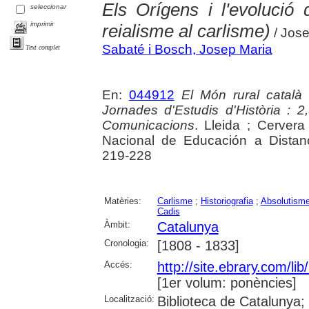
Els Orígens i l'evolució 
seleccionar
imprimir
reialisme al carlisme)
/ Jose
Sabaté i Bosch, Josep Maria
Text complet
En:
044912
El Món rural català a
Jornades d'Estudis d'Història : 
Comunicacions
. Lleida ; Cervera
Nacional de Educación a Distanc
219-228
Matèries:
Carlisme
;
Historiografia
;
Absolutism
Cadis
Àmbit:
Catalunya
Cronologia:
[1808 - 1833]
Accés:
http://site.ebrary.com/l
[1er volum: ponències]
Localització:
Biblioteca de Catalunya;