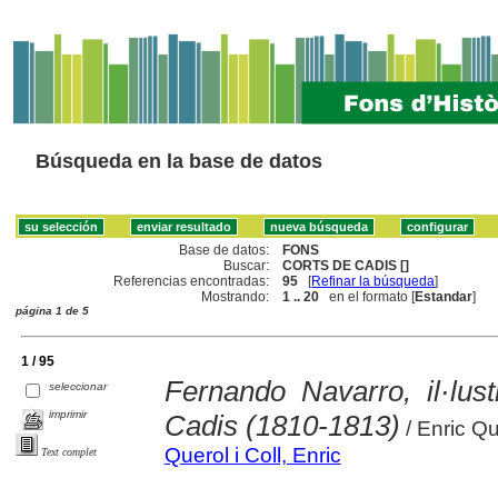
Búsqueda en la base de datos
Base de datos:
FONS
Buscar:
CORTS DE CADIS []
Referencias encontradas:
95
[
Refinar la búsqueda
]
Mostrando:
1 .. 20
en el formato [
Estandar
]
página 1 de 5
1 / 95
Fernando Navarro, il·lust
seleccionar
imprimir
Cadis (1810-1813)
/ Enric Qu
Querol i Coll, Enric
Text complet