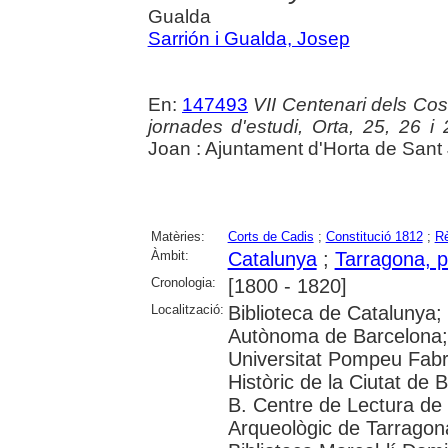
Gualda
Sarrión i Gualda, Josep
En:
147493
VII Centenari dels Cos
jornades d'estudi, Orta, 25, 26 i
Joan : Ajuntament d'Horta de Sant
Matèries:
Corts de Cadis
;
Constitució 1812
;
Rè
Àmbit:
Catalunya
;
Tarragona, p
Cronologia:
[1800 - 1820]
Localització:
Biblioteca de Catalunya;
Autònoma de Barcelona; 
Universitat Pompeu Fabra;
Històric de la Ciutat de 
B. Centre de Lectura d
Arqueològic de Tarragona