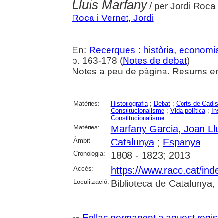
Lluís Marfany
/ per Jordi Roca
Roca i Vernet, Jordi
En:
Recerques : història, economia
p. 163-178 (
Notes de debat
)
Notes a peu de pàgina. Resums en 
Matèries:
Historiografia
;
Debat
;
Corts de Cadis
Constitucionalisme
;
Vida política
;
In
Constitucionalisme
Matèries:
Marfany Garcia, Joan Ll
Àmbit:
Catalunya
;
Espanya
Cronologia:
1808 - 1823; 2013
Accés:
https://www.raco.cat/ind
Localització:
Biblioteca de Catalunya
Enllaç permanent a aquest regis