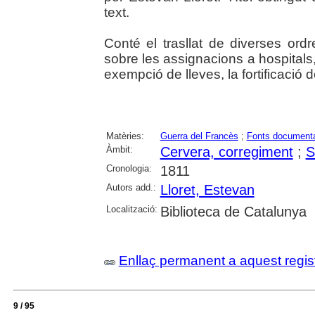
text.
Conté el trasllat de diverses or
sobre les assignacions a hospitals,
exempció de lleves, la fortificació 
Matèries:
Guerra del Francès
;
Fonts document
Àmbit:
Cervera, corregiment
;
S
Cronologia:
1811
Autors add.:
Lloret, Estevan
Localització:
Biblioteca de Catalunya
Enllaç permanent a aquest regis
9 / 95