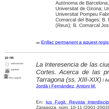
Autònoma de Barcelona; 
Universitat de Girona; Un
Universitat Pompeu Fabra;
Comarcal del Bages; B. 
(Reus); B. Comarcal Jos
Enllaç permanent a aquest regis
10 / 95
La Interesencia de las ciu
seleccionar
imprimir
Cortes. Acerca de las p
Tarragona (ss. XIII-XIX)
Text complet
/ A
Jordà i Fernández, Antoni M.
En:
Ius Fugit. Revista Interdisci
Zaragoza, núm. 10-11 (2001-2003) 