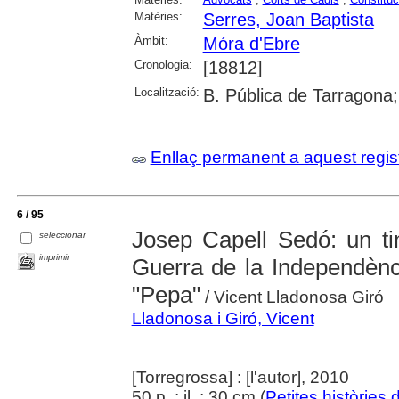
Matèries:
Serres, Joan Baptista
Àmbit:
Móra d'Ebre
Cronologia:
[18812]
Localització:
B. Pública de Tarragona
Enllaç permanent a aquest regis
6 / 95
Josep Capell Sedó: un tin
seleccionar
imprimir
Guerra de la Independènc
"Pepa"
/ Vicent Lladonosa Giró
Lladonosa i Giró, Vicent
[Torregrossa] : [l'autor], 2010
50 p. : il. ; 30 cm (
Petites històries