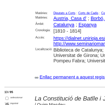
Matèries:
Diputats a Corts
;
Corts de Cadis
;
Co
Matèries:
Austria, Casa d'
;
Borbó,
Àmbit:
Catalunya
;
Espanya
Cronologia:
[1810 - 1814]
Accés:
https://dialnet.unirioja.
http://www.seminariomart
Localització:
Biblioteca de Catalunya;
Universitat de Girona; Un
Pompeu Fabra; Universitat
Enllaç permanent a aquest regis
13 / 95
La Constitució de Batlle i 
seleccionar
imprimir
/ Quim Masdeu