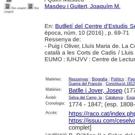
Masdeu i Guitert, Joaquím M.
Text complet
Text
complet
En:
Butlletí del Centre d'Estudis 
època, núm. 10 (2016) , p. 69-71
Ressenya de:
- Puig i Oliver, Lluís Maria de. La C
català a les Corts de Cadis / Llui
EUMO : IUHJVV : Centre de Lectu
Matèries:
Ressenyes
;
Biografia
;
Polítics
;
Pag
Guerra del Francès
;
Constitució 1812
Matèries:
Batlle i Jover, Josep
(177
Àmbit:
Selva del Camp, la
;
Catalunya
;
Esp
Cronologia:
1774 - 1847; (esp. 1808
Accés:
https://raco.cat/index.p
https://issuu.com/ceselv
complet]
Localització: