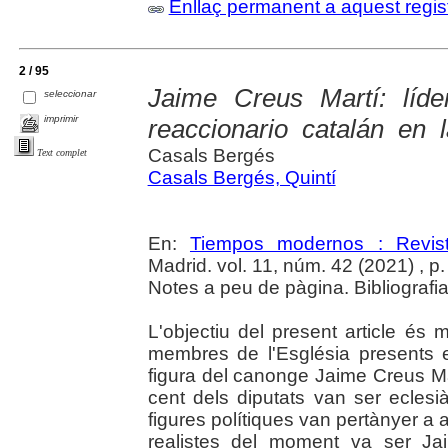
Enllaç permanent a aquest regis
2 / 95
Jaime Creus Martí: líder
seleccionar
imprimir
reaccionario catalán en
Casals Bergés
Text complet
Casals Bergés, Quintí
En:
Tiempos modernos : Revist
Madrid. vol. 11, núm. 42 (2021) , p
Notes a peu de pàgina. Bibliografia
L'objectiu del present article és 
membres de l'Església presents 
figura del canonge Jaime Creus Ma
cent dels diputats van ser eclesi
figures polítiques van pertànyer a 
realistes del moment va ser Jai