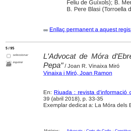
Feliu de Guíxols); B. Me
B. Pere Blasi (Torroella 
Enllaç permanent a aquest regis
5 / 95
L'Advocat de Móra d'Ebre
seleccionar
imprimir
Pepa"
/ Joan R. Vinaixa Miró
Vinaixa i Miró, Joan Ramon
En:
Riuada : revista d'informació c
39 (abril 2018), p. 33-35
Exemplar dedicat a: La Móra dels 
Matèries:
Advocats
;
Corts de Cadis
;
Constituc