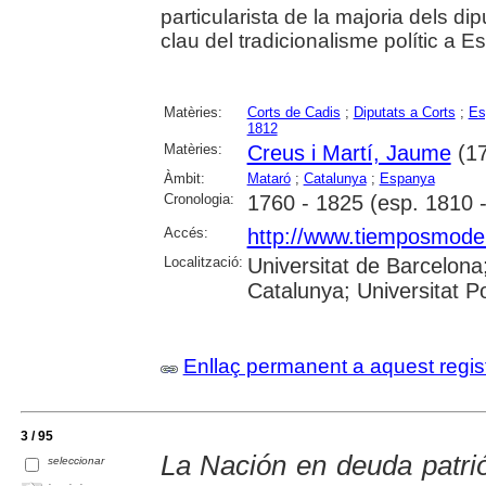
particularista de la majoria dels dip
clau del tradicionalisme polític a 
Matèries:
Corts de Cadis
;
Diputats a Corts
;
Es
1812
Matèries:
Creus i Martí, Jaume
(17
Àmbit:
Mataró
;
Catalunya
;
Espanya
Cronologia:
1760 - 1825 (esp. 1810 
Accés:
http://www.tiemposmoder
Localització:
Universitat de Barcelona;
Catalunya; Universitat 
Enllaç permanent a aquest regis
3 / 95
La Nación en deuda patrió
seleccionar