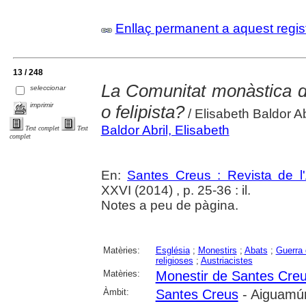
Enllaç permanent a aquest regis
13 / 248
La Comunitat monàstica d
seleccionar
imprimir
o felipista?
/ Elisabeth Baldor Ab
Baldor Abril, Elisabeth
Text complet
Text
complet
En:
Santes Creus : Revista de l'A
XXVI (2014) , p. 25-36 : il.
Notes a peu de pàgina.
Matèries:
Església
;
Monestirs
;
Abats
;
Guerra
religioses
;
Austriacistes
Matèries:
Monestir de Santes Cre
Àmbit:
Santes Creus
- Aiguamúr