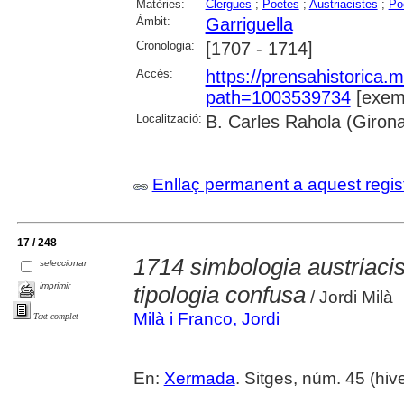
Matèries:
Clergues
;
Poetes
;
Austriacistes
;
Po
Àmbit:
Garriguella
Cronologia:
[1707 - 1714]
Accés:
https://prensahistorica
path=1003539734
[exemp
Localització:
B. Carles Rahola (Giron
Enllaç permanent a aquest regis
17 / 248
1714 simbologia austriacis
seleccionar
imprimir
tipologia confusa
/ Jordi Milà
Milà i Franco, Jordi
Text complet
En:
Xermada
. Sitges, núm. 45 (hive