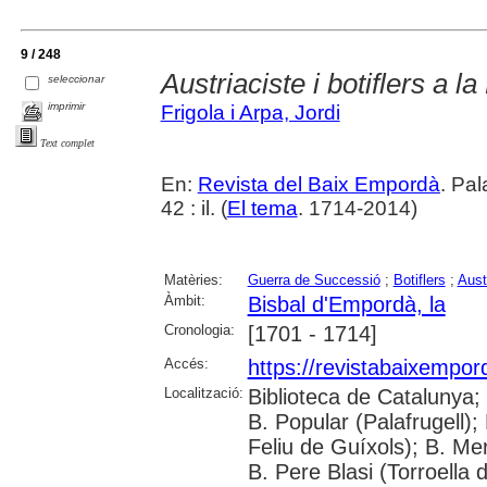
9 / 248
Austriaciste i botiflers a la
seleccionar
imprimir
Frigola i Arpa, Jordi
Text complet
En:
Revista del Baix Empordà
. Pa
42 : il. (
El tema
. 1714-2014)
Matèries:
Guerra de Successió
;
Botiflers
;
Aust
Àmbit:
Bisbal d'Empordà, la
Cronologia:
[1701 - 1714]
Accés:
https://revistabaixempo
Localització:
Biblioteca de Catalunya;
B. Popular (Palafrugell);
Feliu de Guíxols); B. Me
B. Pere Blasi (Torroella 