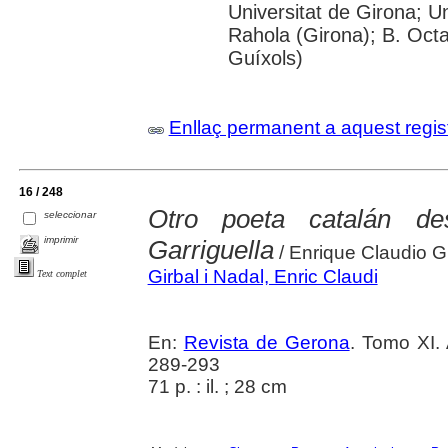
Universitat de Girona; U
Rahola (Girona); B. Octav
Guíxols)
Enllaç permanent a aquest regis
16 / 248
Otro poeta catalán de
seleccionar
imprimir
Garriguella
/ Enrique Claudio Gi
Girbal i Nadal, Enric Claudi
Text complet
En:
Revista de Gerona
. Tomo XI. 
289-293
71 p. : il. ; 28 cm