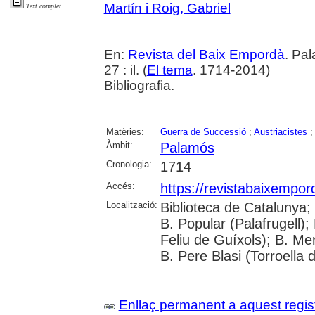
Martín i Roig, Gabriel
Text complet
En:
Revista del Baix Empordà
. Pa
27 : il. (
El tema
. 1714-2014)
Bibliografia.
Matèries:
Guerra de Successió
;
Austriacistes
Àmbit:
Palamós
Cronologia:
1714
Accés:
https://revistabaixempo
Localització:
Biblioteca de Catalunya;
B. Popular (Palafrugell);
Feliu de Guíxols); B. Me
B. Pere Blasi (Torroella 
Enllaç permanent a aquest regis