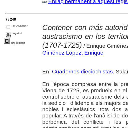
Enllaç permanent a aquest regis
7 / 248
Contener con más autorida
seleccionar
imprimir
austracismo en los territ
(1707-1725)
Text complet
/ Enrique Giméne
Giménez López, Enrique
En:
Cuadernos dieciochistas
. Sala
En l'època compresa entre la pr
Viena de 1725, es produeix en el t
control sobre el austracisme dels a
la sedició i difidencia els majors 
nobles i eclesiàstics, tots dos
popular. A través de l'anàlisi de d
borbònica del conflicte i les 