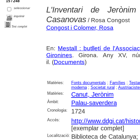
15 / 248
L'Inventari de Jerònim
seleccionar
imprimir
Casanovas
/ Rosa Congost
Congost i Colomer, Rosa
Text complet
En:
Mestall : butlletí de l'Associ
Gironines
. Girona. Any XV, nú
il. (
Documents
)
Matèries:
Fonts documentals
;
Famílies
;
Testa
moderna
;
Societat rural
;
Austriaciste
Matèries:
Canut, Jerònim
Àmbit:
Palau-saverdera
Cronologia:
1724
Accés:
http://www.ddgi.cat/histo
[exemplar complet]
Localització:
Biblioteca de Catalunya;