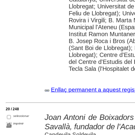
Llobregat; Universitat de
Feliu de Llobregat); Uni
Rovira i Virgili; B. Mart
Municipal l'Ateneu (Espar
Institut Ramon Muntaner;
B. Josep Roca i Bros (Ab
(Sant Boi de Llobregat);
Llobregat); Centre d'Estu
del Centre d'Estudis del 
Tecla Sala (l'Hospitalet 
Enllaç permanent a aquest regis
20 / 248
Joan Antoni de Boixadors
seleccionar
imprimir
Savallà, fundador de l'Ac
Capdevila Soldevila