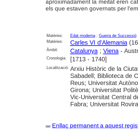
aproximadament la meitat eren catal
els que estaven governats per l'e
Matèries:
Edat moderna
;
Guerra de Successió
Matèries:
Carles VI d'Alemania
(16
Àmbit:
Catalunya
;
Viena
- Austr
Cronologia:
[1713 - 1740]
Localització:
Arxiu Històric de la Ciut
Sabadell; Biblioteca de 
Reus; Universitat Autòno
Girona; Universitat Polit
Vic-Universitat Central 
Fabra; Universitat Rovira i
Enllaç permanent a aquest regis