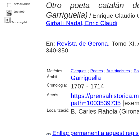
Otro poeta catalán d
seleccionar
imprimir
Garriguella)
/ Enrique Claudio 
Girbal i Nadal, Enric Claudi
Text complet
En:
Revista de Gerona
. Tomo XI. 
340-350
Matèries:
Clergues
;
Poetes
;
Austriacistes
;
Po
Àmbit:
Garriguella
Cronologia:
1707 - 1714
Accés:
https://prensahistorica
path=1003539735
[exemp
Localització:
B. Carles Rahola (Giron
Enllaç permanent a aquest regis