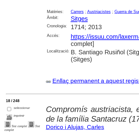
Matèries:
Carrers
;
Austriacistes
;
Guerra de Su
Àmbit:
Sitges
Cronologia:
1714; 2013
Accés:
https://issuu.com/laxe
complet]
Localització:
B. Santiago Rusiñol (Sit
(Sitges)
Enllaç permanent a aquest regis
18 / 248
Compromís austriacista, ex
seleccionar
imprimir
de la família Santacruz (
Dorico i Alujas, Carles
Text complet
Text
complet