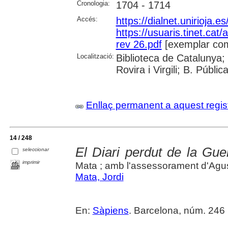
Cronologia:
1704 - 1714
Accés:
https://dialnet.unirioja.
https://usuaris.tinet.cat/
rev 26.pdf
[exemplar com
Localització:
Biblioteca de Catalunya; 
Rovira i Virgili; B. Públi
Enllaç permanent a aquest regis
14 / 248
El Diari perdut de la Gu
seleccionar
imprimir
Mata ; amb l'assessorament d'Agus
Mata, Jordi
En:
Sàpiens
. Barcelona, núm. 246 (