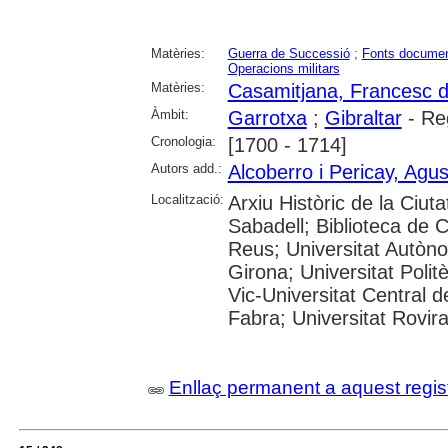
Matèries:
Guerra de Successió
;
Fonts documen
Operacions militars
Matèries:
Casamitjana, Francesc 
Àmbit:
Garrotxa
;
Gibraltar
- Re
Cronologia:
[1700 - 1714]
Autors add.:
Alcoberro i Pericay, Agus
Localització:
Arxiu Històric de la Ciut
Sabadell; Biblioteca de 
Reus; Universitat Autòno
Girona; Universitat Polit
Vic-Universitat Central 
Fabra; Universitat Rovira i
Enllaç permanent a aquest regis