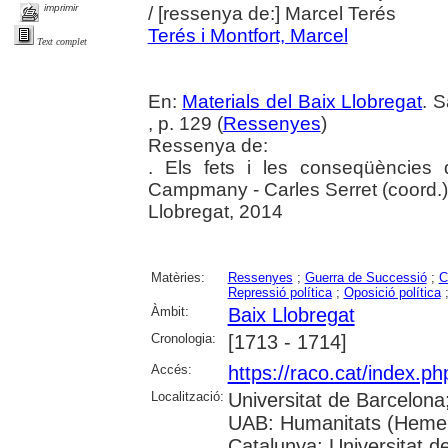
imprimir
/ [ressenya de:] Marcel Terés
Terés i Montfort, Marcel
Text complet
En:
Materials del Baix Llobregat
. 
, p. 129 (
Ressenyes
)
Ressenya de:
. Els fets i les conseqüències
Campmany - Carles Serret (coord.).
Llobregat, 2014
Matèries:
Ressenyes
;
Guerra de Successió
;
C
Repressió política
;
Oposició política
Àmbit:
Baix Llobregat
Cronologia:
[1713 - 1714]
Accés:
https://raco.cat/index.ph
Localització:
Universitat de Barcelona
UAB: Humanitats (Hemero
Catalunya; Universitat d