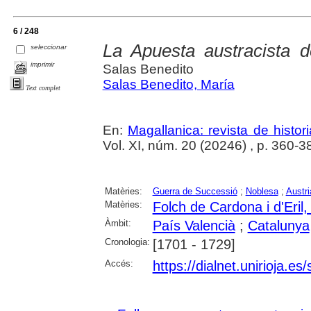
6 / 248
La Apuesta austracista 
seleccionar
imprimir
Salas Benedito
Salas Benedito, María
Text complet
En:
Magallanica: revista de histo
Vol. XI, núm. 20 (20246) , p. 360-3
Matèries:
Guerra de Successió
;
Noblesa
;
Austri
Matèries:
Folch de Cardona i d'Eril
Àmbit:
País Valencià
;
Catalunya
Cronologia:
[1701 - 1729]
Accés:
https://dialnet.unirioja.e