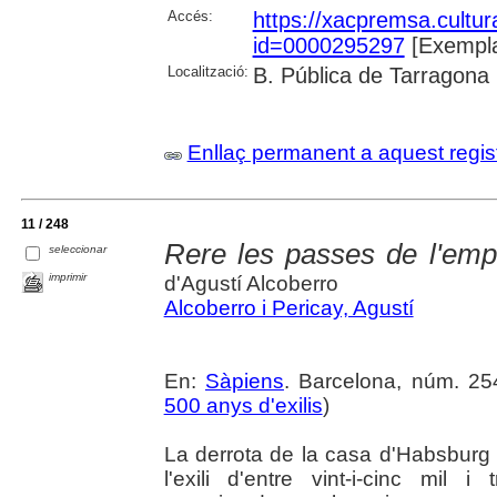
Accés:
https://xacpremsa.cultu
id=0000295297
[Exempla
Localització:
B. Pública de Tarragona
Enllaç permanent a aquest regis
11 / 248
Rere les passes de l'emp
seleccionar
imprimir
d'Agustí Alcoberro
Alcoberro i Pericay, Agustí
En:
Sàpiens
. Barcelona, núm. 254
500 anys d'exilis
)
La derrota de la casa d'Habsburg
l'exili d'entre vint-i-cinc mil