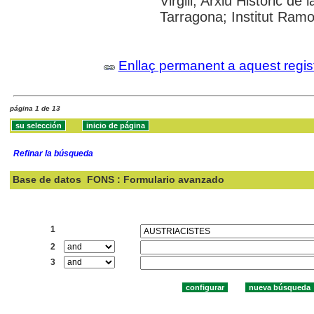
Virgili; Arxiu Històric de
Tarragona; Institut Ramo
Enllaç permanent a aquest regis
página 1 de 13
Refinar la búsqueda
Base de datos
FONS : Formulario avanzado
Buscar:
1
2
3