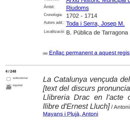
Arxiu Històric Municipal
Àmbit:
Riudoms
Cronologia:
1702 - 1714
Autors add.:
Toda i Serra, Josep M.
Localització:
B. Pública de Tarragona
Enllaç permanent a aquest regis
4 / 248
La Catalunya vençuda del 
seleccionar
imprimir
[text del discurs pronunci
Llibreria Drac en l'acte 
llibre d'Ernest Lluch]
/ Anton
Mayans i Plujà, Antoni