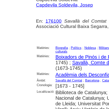
Capdevila Soldevila, Josep
En:
176100
Savallà del Comtat :
Associació Cultural Baixa Segarra
Matèries:
Biografia
;
Polítics
;
Noblesa
;
Militars
culturals
Matèries:
Boixadors de Pinós i de 
1745) ;
Savallà, Comte 
(1673-1745)
Matèries:
Acadèmia dels Desconfia
Àmbit:
Savallà del Comtat
;
Barcelona
;
Cata
Cronologia:
[1673 - 1745]
Localització:
Biblioteca de Catalunya;
Nacional de Catalunya; U
de Lleida; Universitat P