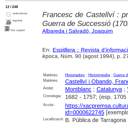
12 / 248
Francesc de Castellví : pr
seleccionar
imprimir
Guerra de Successió (170
Albareda i Salvadó, Joaquim
Text complet
En:
Espitllera : Revista d'informa
època, Núm. 90 (agost 1994), p. 2
Matèries:
Historiadors
;
Historiografia
;
Guerra d
Matèries:
Castellví i Obando, Fra
Àmbit:
Montblanc
;
Catalunya
;
Cronologia:
1682 - 1757; (esp. 1705 
Accés:
https://xacpremsa.cultu
id=0000622745
[exempla
Localització:
B. Pública de Tarragona