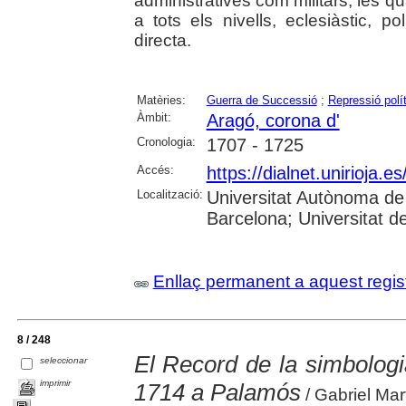
administratives com militars; les q
a tots els nivells, eclesiàstic, po
directa.
Matèries:
Guerra de Successió
;
Repressió polí
Àmbit:
Aragó, corona d'
Cronologia:
1707 - 1725
Accés:
https://dialnet.unirioja.
Localització:
Universitat Autònoma de 
Barcelona; Universitat de 
Enllaç permanent a aquest regis
8 / 248
El Record de la simbologia
seleccionar
imprimir
1714 a Palamós
/ Gabriel Mar