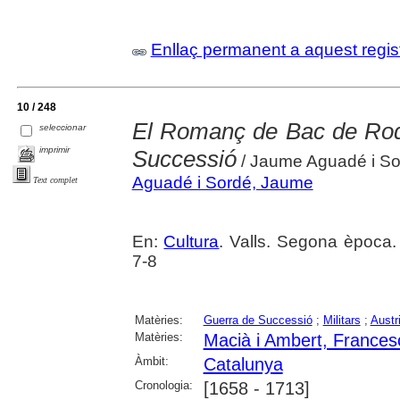
Enllaç permanent a aquest regis
10 / 248
El Romanç de Bac de Roda
seleccionar
imprimir
Successió
/ Jaume Aguadé i So
Aguadé i Sordé, Jaume
Text complet
En:
Cultura
. Valls. Segona època.
7-8
Matèries:
Guerra de Successió
;
Militars
;
Austr
Matèries:
Macià i Ambert, Frances
Àmbit:
Catalunya
Cronologia:
[1658 - 1713]