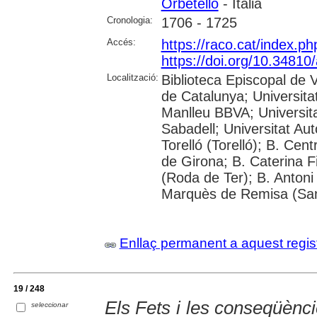
Orbetello
- Itàlia
Cronologia:
1706 - 1725
Accés:
https://raco.cat/index.p
https://doi.org/10.3481
Localització:
Biblioteca Episcopal de V
de Catalunya; Universita
Manlleu BBVA; Universitat 
Sabadell; Universitat Au
Torelló (Torelló); B. Cen
de Girona; B. Caterina 
(Roda de Ter); B. Antoni 
Marquès de Remisa (Sant
Enllaç permanent a aquest regis
19 / 248
Els Fets i les conseqüènci
seleccionar