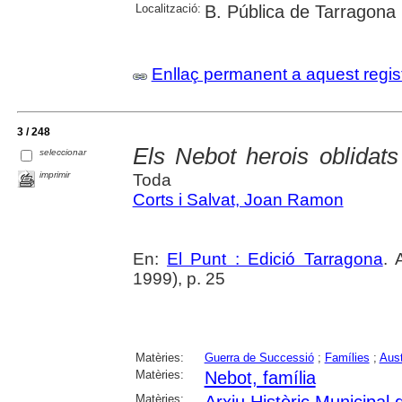
Localització:
B. Pública de Tarragona
Enllaç permanent a aquest regis
3 / 248
Els Nebot herois oblidats
seleccionar
imprimir
Toda
Corts i Salvat, Joan Ramon
En:
El Punt : Edició Tarragona
. 
1999), p. 25
Matèries:
Guerra de Successió
;
Famílies
;
Aust
Matèries:
Nebot, família
Matèries: