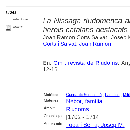
2 / 248
La Nissaga riudomenca an
seleccionar
imprimir
herois catalans destacats
Joan Ramon Corts Salvat i Josep 
Corts i Salvat, Joan Ramon
En:
Om : revista de Riudoms
. An
12-16
Matèries:
Guerra de Successió
;
Famílies
;
Mili
Matèries:
Nebot, família
Àmbit:
Riudoms
Cronologia:
[1702 - 1714]
Autors add.:
Toda i Serra, Josep M.