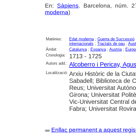
En:
Sàpiens
. Barcelona, núm. 27
moderna
)
Matèries:
Edat moderna
;
Guerra de Successió
internacionals
;
Tractats de pau
;
Aust
Àmbit:
Catalunya
;
Espanya
;
Austria
;
Europ
Cronologia:
1713 - 1725
Autors add.:
Alcoberro i Pericay, Agus
Localització:
Arxiu Històric de la Ciut
Sabadell; Biblioteca de 
Reus; Universitat Autòno
Girona; Universitat Polit
Vic-Universitat Central 
Fabra; Universitat Rovira i
Enllaç permanent a aquest regis