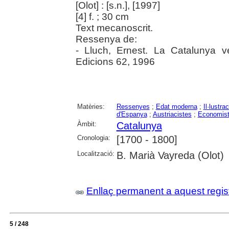
[Olot] : [s.n.], [1997]
[4] f. ; 30 cm
Text mecanoscrit.
Ressenya de:
- Lluch, Ernest. La Catalunya v
Edicions 62, 1996
Matèries:
Ressenyes
;
Edat moderna
;
Il·lustrac
d'Espanya
;
Austriacistes
;
Economis
Àmbit:
Catalunya
Cronologia:
[1700 - 1800]
Localització:
B. Marià Vayreda (Olot)
Enllaç permanent a aquest regis
5 / 248