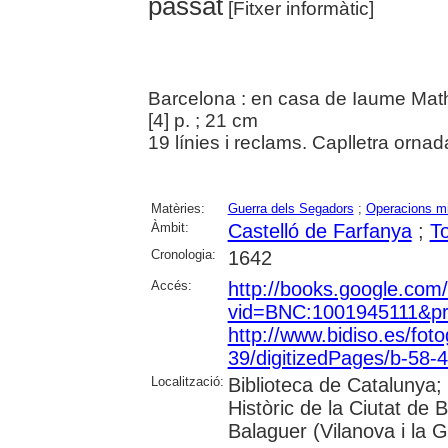
passat
[Fitxer informàtic]
Barcelona : en casa de Iaume Math
[4] p. ; 21 cm
19 línies i reclams. Caplletra ornad
Matèries:
Guerra dels Segadors
;
Operacions mi
Àmbit:
Castelló de Farfanya
;
T
Cronologia:
1642
Accés:
http://books.google.com
vid=BNC:1001945111&pri
http://www.bidiso.es/fo
39/digitizedPages/b-58-4
Localització:
Biblioteca de Catalunya; 
Històric de la Ciutat de 
Balaguer (Vilanova i la G