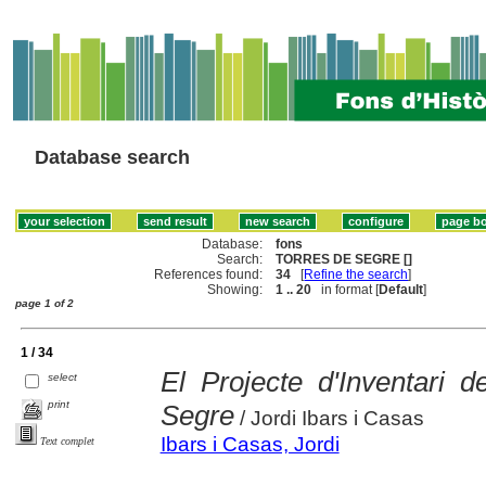
Database search
Database:
fons
Search:
TORRES DE SEGRE []
References found:
34
[
Refine the search
]
Showing:
1 .. 20
in format [
Default
]
page 1 of 2
1 / 34
El Projecte d'Inventari d
select
print
Segre
/ Jordi Ibars i Casas
Ibars i Casas, Jordi
Text complet