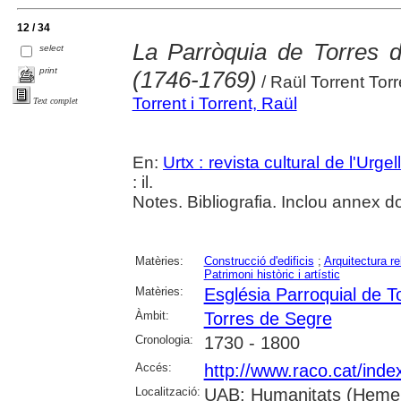
12 / 34
La Parròquia de Torres d
select
print
(1746-1769)
/ Raül Torrent Torr
Torrent i Torrent, Raül
Text complet
En:
Urtx : revista cultural de l'Urgell
: il.
Notes. Bibliografia. Inclou annex 
Matèries:
Construcció d'edificis
;
Arquitectura re
Patrimoni històric i artístic
Matèries:
Església Parroquial de T
Àmbit:
Torres de Segre
Cronologia:
1730 - 1800
Accés:
http://www.raco.cat/inde
Localització:
UAB: Humanitats (Hemer