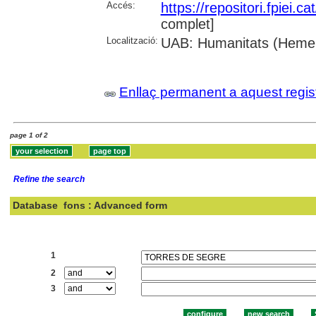
Accés:
https://repositori.fpiei.c
complet]
Localització:
UAB: Humanitats (Heme
Enllaç permanent a aquest regis
page 1 of 2
Refine the search
Database
fons : Advanced form
Search:
1
2
3