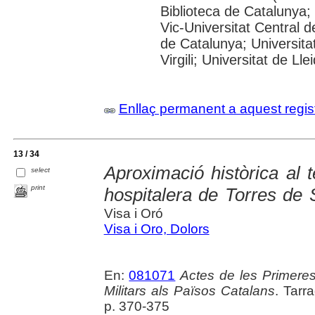
Biblioteca de Catalunya; 
Vic-Universitat Central d
de Catalunya; Universita
Virgili; Universitat de Lle
Enllaç permanent a aquest regis
13 / 34
Aproximació històrica al
select
print
hospitalera de Torres de S
Visa i Oró
Visa i Oro, Dolors
En:
081071
Actes de les Primere
Militars als Països Catalans
. Tarr
p. 370-375