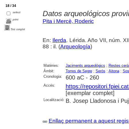
18 / 34
Datos arqueológicos provi
select
print
Pita i Mercè, Roderic
Text complet
En:
Ilerda
. Lérida. Año VII, núm. XI
88 : il. (
Arqueología
)
Matèries:
Jaciments arqueològics
;
Restes cer
Àmbit:
Torres de Segre
;
Seròs
;
Aitona
;
Sos
Cronologia:
600 aC - 260
Accés:
https://repositori.fpiei.c
[exemplar complet]
Localització:
B. Josep Lladonosa i Puj
Enllaç permanent a aquest regis