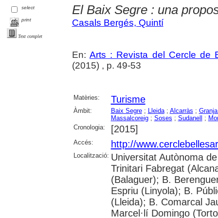
El Baix Segre : una propos
select
print
Casals Bergés, Quintí
Text complet
En:
Arts : Revista del Cercle de 
(2015) , p. 49-53
Matèries:
Turisme
Àmbit:
Baix Segre
;
Lleida
;
Alcarràs
;
Granja
Massalcoreig
;
Soses
;
Sudanell
;
Mon
Cronologia:
[2015]
Accés:
http://www.cerclebellesa
Localització:
Universitat Autònoma de 
Trinitari Fabregat (Alcan
(Balaguer); B. Berenguer 
Espriu (Linyola); B. Públ
(Lleida); B. Comarcal Ja
Marcel·lí Domingo (Torto