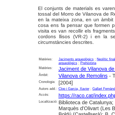
El conjunts de materials es varen
tossal del Morro de Vilanova de Re
en la mateixa zona, en un àmbit b
cosa ens fa pensar que formen pa
visita es van recollir els fragmen
cordons llisos (VR-2) i en la s
circumstàncies descrites.
Matèries:
Jaciments arqueològics
;
Neolític fina
arqueològics
;
Prehistòria
Matèries:
Jaciment de Vilanova de
Àmbit:
Vilanova de Remolins
- T
Cronologia:
[2004]
Autors add.:
Clop i Garcia, Xavier
;
Gallart Fernàn
Accés:
https://raco.cat/index.p
Localització:
Biblioteca de Catalunya; U
Marquès d'Olivart (Les B
Boldú (Castellserà); B. 