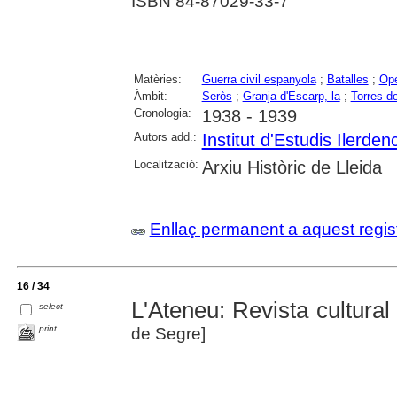
ISBN 84-87029-33-7
Matèries:
Guerra civil espanyola
;
Batalles
;
Ope
Àmbit:
Seròs
;
Granja d'Escarp, la
;
Torres d
Cronologia:
1938 - 1939
Autors add.:
Institut d'Estudis Ilerden
Localització:
Arxiu Històric de Lleida
Enllaç permanent a aquest regis
16 / 34
L'Ateneu: Revista cultural 
select
print
de Segre]