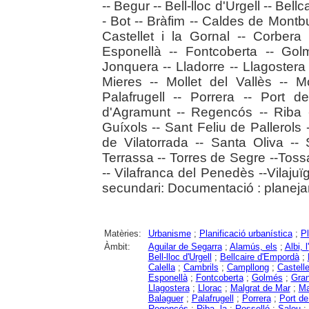
-- Begur -- Bell-lloc d'Urgell -- Bel
- Bot -- Bràfim -- Caldes de Montbu
Castellet i la Gornal -- Corbera
Esponellà -- Fontcoberta -- Golm
Jonquera -- Lladorre -- Llagostera 
Mieres -- Mollet del Vallès -- M
Palafrugell -- Porrera -- Port 
d'Agramunt -- Regencós -- Riba -
Guíxols -- Sant Feliu de Pallerols
de Vilatorrada -- Santa Oliva --
Terrassa -- Torres de Segre --Toss
-- Vilafranca del Penedès --Vilajuï
secundari: Documentació : planej
Matèries:
Urbanisme
;
Planificació urbanística
;
Pl
Àmbit:
Aguilar de Segarra
;
Alamús, els
;
Albi, l'
Bell-lloc d'Urgell
;
Bellcaire d'Empordà
;
Calella
;
Cambrils
;
Campllong
;
Castelle
Esponellà
;
Fontcoberta
;
Golmés
;
Gran
Llagostera
;
Llorac
;
Malgrat de Mar
;
Ma
Balaguer
;
Palafrugell
;
Porrera
;
Port de
Regencós
;
Riba, la
;
Rosselló
;
Salou
;