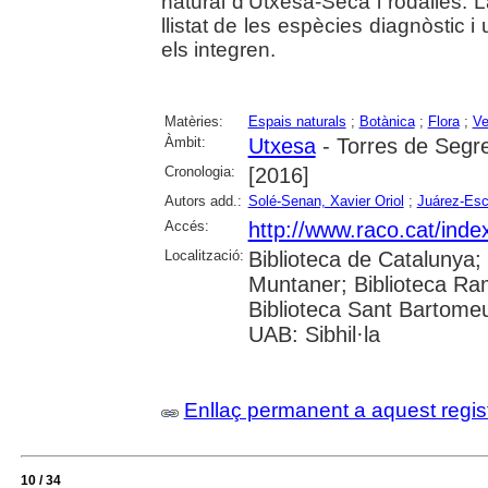
natural d'Utxesa-Secà i rodalies. 
llistat de les espècies diagnòstic i
els integren.
Matèries:
Espais naturals
;
Botànica
;
Flora
;
Ve
Àmbit:
Utxesa
- Torres de Segr
Cronologia:
[2016]
Autors add.:
Solé-Senan, Xavier Oriol
;
Juárez-Esca
Accés:
http://www.raco.cat/inde
Localització:
Biblioteca de Catalunya; 
Muntaner; Biblioteca Ra
Biblioteca Sant Bartomeu 
UAB: Sibhil·la
Enllaç permanent a aquest regis
10 / 34