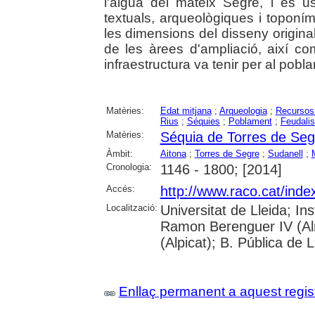
l'aigua del mateix Segre, i és us
textuals, arqueològiques i topon
les dimensions del disseny original
de les àrees d'ampliació, així c
infraestructura va tenir per al pobl
Matèries:
Edat mitjana
;
Arqueologia
;
Recursos 
Rius
;
Séquies
;
Poblament
;
Feudali
Matèries:
Séquia de Torres de Seg
Àmbit:
Aitona
;
Torres de Segre
;
Sudanell
;
Cronologia:
1146 - 1800; [2014]
Accés:
http://www.raco.cat/inde
Localització:
Universitat de Lleida; In
Ramon Berenguer IV (Al
(Alpicat); B. Pública de L
Enllaç permanent a aquest regis