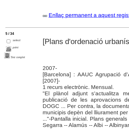
Enllaç permanent a aquest regis
5 / 34
[Plans d'ordenació urbanís
select
print
Text complet
2007-
[Barcelona] : AAUC Agrupació d'
[2007]-
1 recurs electrònic. Mensual.
"El plànol adjunt s'actualitza
publicació de les aprovacions d
DOGC ... Per contra, la document
municipis depèn del lliurament per
..."-Pantalla inicial. Plans general
Segarra -- Alamús -- Albi -- Albinya