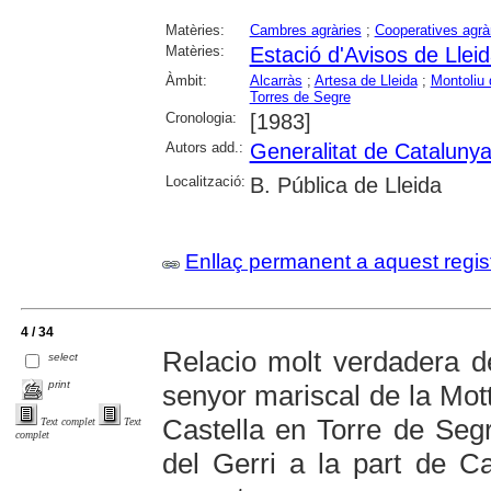
Matèries:
Cambres agràries
;
Cooperatives agrà
Matèries:
Estació d'Avisos de Llei
Àmbit:
Alcarràs
;
Artesa de Lleida
;
Montoliu 
Torres de Segre
Cronologia:
[1983]
Autors add.:
Generalitat de Cataluny
Localització:
B. Pública de Lleida
Enllaç permanent a aquest regis
4 / 34
Relacio molt verdadera de
select
print
senyor mariscal de la Mott
Castella en Torre de Seg
Text complet
Text
complet
del Gerri a la part de C