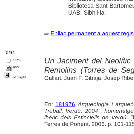
Biblioteca Sant Bartomeu 
UAB: Sibhil·la
Enllaç permanent a aquest regis
2 / 34
Un Jaciment del Neolític f
select
print
Remolins (Torres de Seg
Gallart, Juan F. Gibaja, Josep Ribe
Text complet
En:
181976
Arqueologia i arque
Treball, Verdú, 2004 : homenatg
ibéric dels Estinclells de Verdú
. 
Terres de Ponent, 2006. p. 101-115 