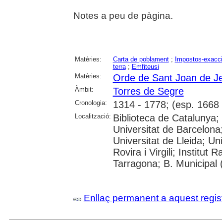
Notes a peu de pàgina.
Matèries:
Carta de poblament
;
Impostos-exacc
terra
;
Emfiteusi
Matèries:
Orde de Sant Joan de J
Àmbit:
Torres de Segre
Cronologia:
1314 - 1778; (esp. 1668 
Localització:
Biblioteca de Catalunya;
Universitat de Barcelona
Universitat de Lleida; Un
Rovira i Virgili; Institu
Tarragona; B. Municipal
Enllaç permanent a aquest regis