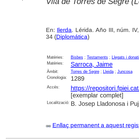
Vila de Torres de Segre (L
En:
Ilerda
. Lérida. Año III, núm. IV
34 (
Diplomática
)
Matèries:
Bisbes
;
Testaments
;
Llegats i donat
Matèries:
Sarroca, Jaime
Àmbit:
Torres de Segre
;
Lleida
;
Juncosa
Cronologia:
1289
Accés:
https://repositori.fpiei.c
[exemplar complet]
Localització:
B. Josep Lladonosa i Puj
Enllaç permanent a aquest regis