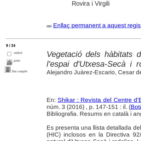
Rovira i Virgili
Enllaç permanent a aquest regis
9 / 34
Vegetació dels hàbitats d
select
print
l'espai d'Utxesa-Secà i r
Alejandro Juàrez-Escario, Cesar del
Text complet
En:
Shikar : Revista del Centre d
núm. 3 (2016) , p. 147-151 : il. (
Bot
Bibliografia. Resums en català i an
Es presenta una llista detallada del
(HIC) inclosos en la Directiva 92