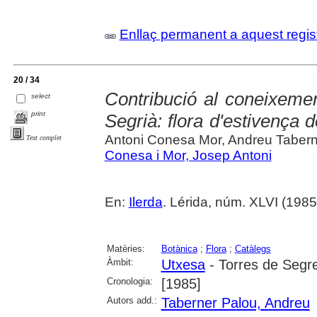
Enllaç permanent a aquest regis
20 / 34
Contribució al coneixeme
select
print
Segrià: flora d'estivença 
Antoni Conesa Mor, Andreu Tabern
Text complet
Conesa i Mor, Josep Antoni
En:
Ilerda
. Lérida, núm. XLVI (1985)
Matèries:
Botànica
;
Flora
;
Catàlegs
Àmbit:
Utxesa
- Torres de Segr
Cronologia:
[1985]
Autors add.:
Taberner Palou, Andreu