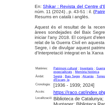
En:
Shikar : Revista del Centre d
núm. 11 (2024) , p. 43-51 : il. (
Patri
Resums en català i anglès.
Aquest és el resultat de la recerc
àrees sondejades del Baix Segre 
iniciar l'any 2018. El conjunt d'el
relat de la Guerra Civil en aquest
Segre, i de divulgar aquest patrim
d'Interpretació integrat en la Xar
Matèries:
Patrimoni cultural
;
Inventaris
;
Guerra
especialitzats
;
Memòria històrica
Àmbit:
Segrià
;
Baix Segre
;
Alcarràs
;
Torre
d'Escarp, la
Cronologia:
[1936 - 1939; 2024]
Accés:
https://raco.cat/index.ph
Localització:
Biblioteca de Catalunya; 
Muntaner; Biblioteca Ra