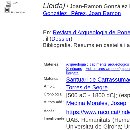
print
Lleida)
/ Joan-Ramon González 
González i Pérez, Joan Ramon
Text complet
En:
Revista d'Arqueologia de Pone
: il (
Dossier
)
Bibliografia. Resums en castellà i 
Matèries:
Arqueologia
;
Jaciments arqueològics
Santuaris
;
Estructures arqueològique
Ilergets
Matèries:
Santuari de Carrassuma
Àmbit:
Torres de Segre
Cronologia:
[500 aC - 1800 dC]; (es
Autors add.:
Medina Morales, Josep
Accés:
https://www.raco.cat/ind
Localització:
UAB: Humanitats (Hemero
Universitat de Girona; U