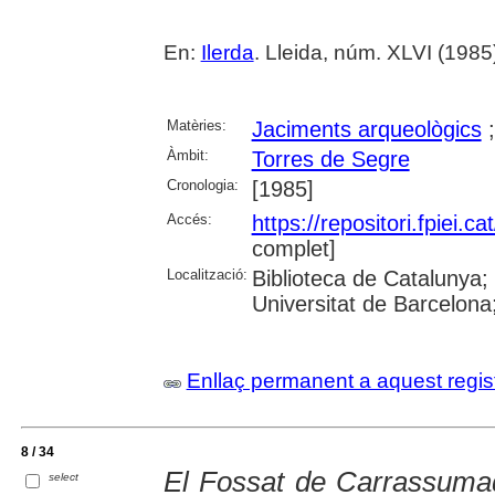
En:
Ilerda
. Lleida, núm. XLVI (1985) ,
Matèries:
Jaciments arqueològics
Àmbit:
Torres de Segre
Cronologia:
[1985]
Accés:
https://repositori.fpiei.c
complet]
Localització:
Biblioteca de Catalunya;
Universitat de Barcelona;
Enllaç permanent a aquest regis
8 / 34
El Fossat de Carrassumad
select