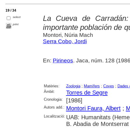
19 / 34
La Cueva de Carradán: 
select
print
importante población de q
Montori, Núria Mach
Serra Cobo, Jordi
En:
Pirineos
. Jaca, núm. 128 (1986) 
Matèries:
Zoologia
;
Mamífers
;
Coves
;
Dades 
Àmbit:
Torres de Segre
Cronologia:
[1986]
Autors add.:
Montori Faura, Albert
;
M
Localització:
UAB: Humanitats (Hemero
B. Abadia de Montserrat