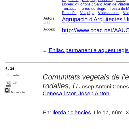
Llorenç d'Hortons
;
Sant Joan de Vilator
Terrassa
;
Torres de Segre
;
Tossa de M
Penedès
;
Vilajuïga
;
Vilamacolum
;
Vil
Autors
Agrupació d'Arquitectes U
add.:
Accés:
http://www.coac.net/AAUC
Enllaç permanent a aquest regis
6 / 34
Comunitats vegetals de l
select
print
rodalies, I
/ Josep Antoni Cones
Conesa i Mor, Josep Antoni
Text complet
En:
Ilerda : ciències
. Lleida, núm. 