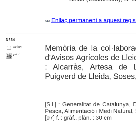
Enllaç permanent a aquest regis
3 / 34
Memòria de la col·laborac
select
print
d'Avisos Agrícoles de Lle
: Alcarràs, Artesa de L
Puigverd de Lleida, Soses,
[S.l.] : Generalitat de Catalunya,
Pesca, Alimentació i Medi Natural, 
[97] f. : gràf., plàn. ; 30 cm