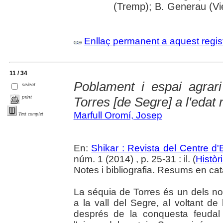
(Tremp); B. Generau (Vi
Enllaç permanent a aquest regis
11 / 34
Poblament i espai agrari
select
print
Torres [de Segre] a l'edat 
Marfull Oromí, Josep
Text complet
En:
Shikar : Revista del Centre d
núm. 1 (2014) , p. 25-31 : il. (
Històr
Notes i bibliografia. Resums en cat
La séquia de Torres és un dels no
a la vall del Segre, al voltant de
després de la conquesta feudal