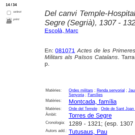
14 / 34
Del canvi Temple-Hospita
select
print
Segre (Segrià), 1307 - 13
Escolà, Marc
En:
081071
Actes de les Primere
Militars als Països Catalans
. Tarr
p.
Matèries:
Ordes militars
;
Renda senyorial
;
Jau
Senyoria
;
Famílies
Matèries:
Montcada, família
Matèries:
Orde del Temple
;
Orde de Sant Joan
Àmbit:
Torres de Segre
Cronologia:
1289 - 1321; (esp. 1307 
Autors add.:
Tutusaus, Pau