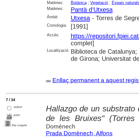
Matèries:
Botànica
;
Vegetació
;
Espais natural
Matèries:
Pantà d'Utxesa
Àmbit:
Utxesa
- Torres de Segr
Cronologia:
[1991]
Accés:
https://repositori.fpiei.c
complet]
Localització:
Biblioteca de Catalunya; 
de Girona; Universitat de
Enllaç permanent a aquest regis
7 / 34
Hallazgo de un substrato d
select
print
de les Bruixes" (Torres
Doménech
Text complet
Prada Domènech, Alfons