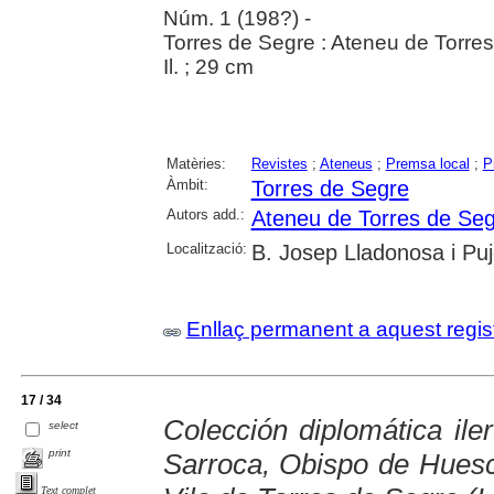
Núm. 1 (198?) -
Torres de Segre : Ateneu de Torre
Il. ; 29 cm
Matèries:
Revistes
;
Ateneus
;
Premsa local
;
P
Àmbit:
Torres de Segre
Autors add.:
Ateneu de Torres de Se
Localització:
B. Josep Lladonosa i Puj
Enllaç permanent a aquest regis
17 / 34
Colección diplomática il
select
print
Sarroca, Obispo de Huesc
Text complet