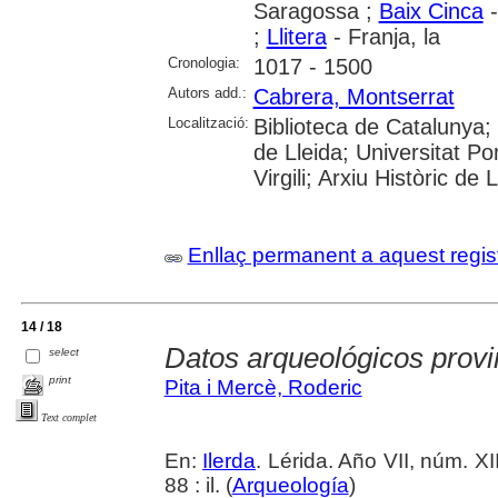
Saragossa ;
Baix Cinca
-
;
Llitera
- Franja, la
Cronologia:
1017 - 1500
Autors add.:
Cabrera, Montserrat
Localització:
Biblioteca de Catalunya; 
de Lleida; Universitat P
Virgili; Arxiu Històric de 
Enllaç permanent a aquest regis
14 / 18
Datos arqueológicos provi
select
print
Pita i Mercè, Roderic
Text complet
En:
Ilerda
. Lérida. Año VII, núm. XI
88 : il. (
Arqueología
)