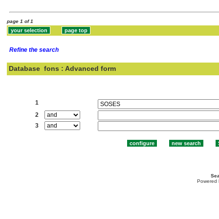
page 1 of 1
Refine the search
Database
fons : Advanced form
Search:
1
2
3
Sea
Powered