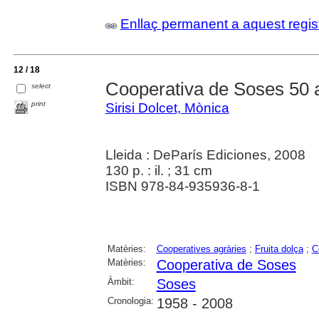
Enllaç permanent a aquest regis
12 / 18
Cooperativa de Soses 50 
select
print
Sirisi Dolcet, Mònica
Lleida : DeParís Ediciones, 2008
130 p. : il. ; 31 cm
ISBN 978-84-935936-8-1
Matèries:
Cooperatives agràries
;
Fruita dolça
;
C
Matèries:
Cooperativa de Soses
Àmbit:
Soses
Cronologia:
1958 - 2008