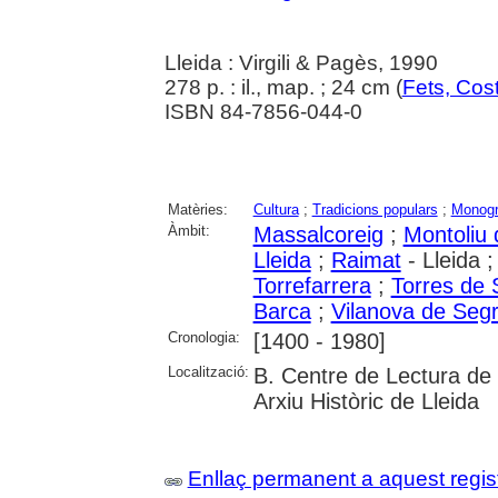
Lleida : Virgili & Pagès, 1990
278 p. : il., map. ; 24 cm (
Fets, Cos
ISBN 84-7856-044-0
Matèries:
Cultura
;
Tradicions populars
;
Monogra
Àmbit:
Massalcoreig
;
Montoliu 
Lleida
;
Raimat
- Lleida 
Torrefarrera
;
Torres de 
Barca
;
Vilanova de Segr
Cronologia:
[1400 - 1980]
Localització:
B. Centre de Lectura de R
Arxiu Històric de Lleida
Enllaç permanent a aquest regis