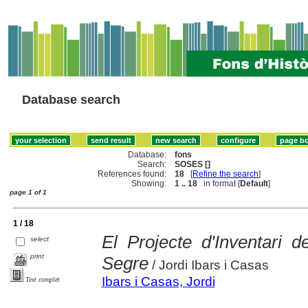
Database search
Database:
fons
Search:
SOSES []
References found:
18
[
Refine the search
]
Showing:
1 .. 18
in format [
Default
]
page 1 of 1
1 / 18
El Projecte d'Inventari d
select
print
Segre
/ Jordi Ibars i Casas
Ibars i Casas, Jordi
Text complet