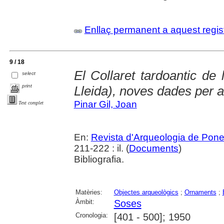
Enllaç permanent a aquest regis
9 / 18
El Collaret tardoantic de 
select
print
Lleida), noves dades per a
Pinar Gil, Joan
Text complet
En:
Revista d'Arqueologia de Pone
211-222 : il. (
Documents
)
Bibliografia.
Matèries:
Objectes arqueològics
;
Ornaments
;
Àmbit:
Soses
Cronologia:
[401 - 500]; 1950