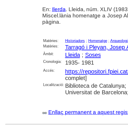
En:
Ilerda
. Lleida, núm. XLIV (1983) 
Miscel.lània homenatge a Josep Al
pàgina.
Matèries:
Historiadors
;
Homenatge
;
Arqueologi
Matèries:
Tarragó i Pleyan, Josep 
Àmbit:
Lleida
;
Soses
Cronologia:
1935- 1981
Accés:
https://repositori.fpiei.c
complet]
Localització:
Biblioteca de Catalunya
Universitat de Barcelona;
Enllaç permanent a aquest regis