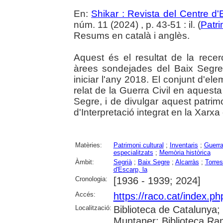
En:
Shikar : Revista del Centre d
núm. 11 (2024) , p. 43-51 : il. (
Patri
Resums en català i anglès.
Aquest és el resultat de la recerc
àrees sondejades del Baix Segre 
iniciar l'any 2018. El conjunt d'el
relat de la Guerra Civil en aquest
Segre, i de divulgar aquest patrim
d'Interpretació integrat en la Xar
Matèries:
Patrimoni cultural
;
Inventaris
;
Guerra
especialitzats
;
Memòria històrica
Àmbit:
Segrià
;
Baix Segre
;
Alcarràs
;
Torre
d'Escarp, la
Cronologia:
[1936 - 1939; 2024]
Accés:
https://raco.cat/index.ph
Localització:
Biblioteca de Catalunya; 
Muntaner; Biblioteca Ra