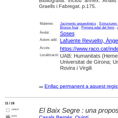
Bibliografia. Inclou annex: Anàl
Graells i Fabregat. p.175.
Matèries:
Jaciments arqueològics
;
Estructures
Bronze final
;
Primera edat del ferro
;
Àmbit:
Soses
Autors add.:
Lafuente Revuelto, Ànge
Accés:
https://www.raco.cat/ind
Localització:
UAB: Humanitats (Hemero
Universitat de Girona; U
Rovira i Virgili
Enllaç permanent a aquest regis
11 / 18
El Baix Segre : una propos
select
print
Casals Bergés, Quintí