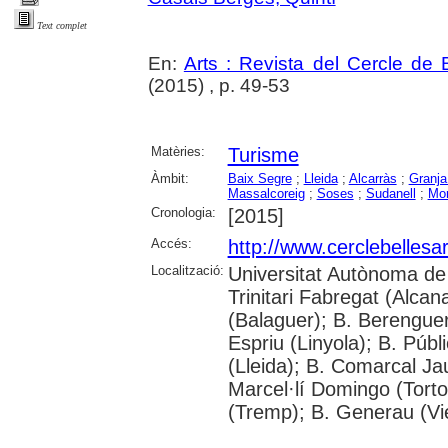
Text complet
En:
Arts : Revista del Cercle de 
(2015) , p. 49-53
Matèries:
Turisme
Àmbit:
Baix Segre
;
Lleida
;
Alcarràs
;
Granja
Massalcoreig
;
Soses
;
Sudanell
;
Mon
Cronologia:
[2015]
Accés:
http://www.cerclebellesa
Localització:
Universitat Autònoma de 
Trinitari Fabregat (Alcan
(Balaguer); B. Berenguer 
Espriu (Linyola); B. Públ
(Lleida); B. Comarcal Ja
Marcel·lí Domingo (Torto
(Tremp); B. Generau (Vi