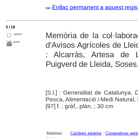
Enllaç permanent a aquest regis
5 / 18
Memòria de la col·laborac
select
print
d'Avisos Agrícoles de Lle
: Alcarràs, Artesa de L
Puigverd de Lleida, Soses,
[S.l.] : Generalitat de Catalunya,
Pesca, Alimentació i Medi Natural, 
[97] f. : gràf., plàn. ; 30 cm
Matèries:
Cambres agràries
;
Cooperatives agrà