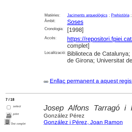
Matèries:
Jaciments arqueològics
;
Prehistòria
Àmbit:
Soses
Cronologia:
[1998]
Accés:
https://repositori.fpiei.c
complet]
Localització:
Biblioteca de Catalunya; 
de Girona; Universitat de
Enllaç permanent a aquest regis
7 / 18
Josep Alfons Tarragó i l
select
print
González Pérez
González i Pérez, Joan Ramon
Text complet