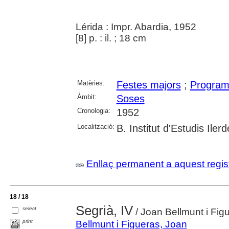
Lérida : Impr. Abardia, 1952
[8] p. : il. ; 18 cm
Matèries:
Festes majors
;
Program
Àmbit:
Soses
Cronologia:
1952
Localització:
B. Institut d'Estudis Iler
Enllaç permanent a aquest regis
18 / 18
Segrià, IV
select
/ Joan Bellmunt i Fig
print
Bellmunt i Figueras, Joan