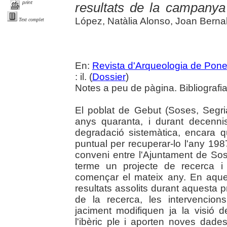
print
resultats de la campanya
López, Natàlia Alonso, Joan Bernal, 
Text complet
En:
Revista d'Arqueologia de Pone
: il. (
Dossier
)
Notes a peu de pàgina. Bibliografia
El poblat de Gebut (Soses, Segri
anys quaranta, i durant decenni
degradació sistemàtica, encara q
puntual per recuperar-lo l'any 198
conveni entre l'Ajuntament de Sose
terme un projecte de recerca i
començar el mateix any. En aque
resultats assolits durant aquesta p
de la recerca, les intervencion
jaciment modifiquen ja la visi
l'ibèric ple i aporten noves dades