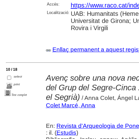
Accés:
https://www.raco.cat/ind
Localització:
UAB: Humanitats (Hemero
Universitat de Girona; U
Rovira i Virgili
Enllaç permanent a aquest regis
10 / 18
Avenç sobre una nova necr
select
print
del Grup del Segre-Cinca :
el Segrià)
Text complet
/ Anna Colet, Ángel L
Colet Marcé, Anna
En:
Revista d'Arqueologia de Pone
: il. (
Estudis
)