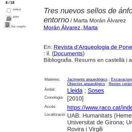
8 / 18
Tres nuevos sellos de ánfo
select
print
entorno
/ Marta Morán Álvarez
Morán Álvarez, Marta
Text complet
En:
Revista d'Arqueologia de Pone
: il. (
Documents
)
Bibliografia. Resums en castellà i 
Matèries:
Jaciments arqueològics
;
Excavacions
Objectes arqueològics
;
Restes ceràm
Àmbit:
Lleida
;
Soses
Cronologia:
[2010]
Accés:
https://www.raco.cat/ind
Localització:
UAB: Humanitats (Hemero
Universitat de Girona; U
Rovira i Virgili