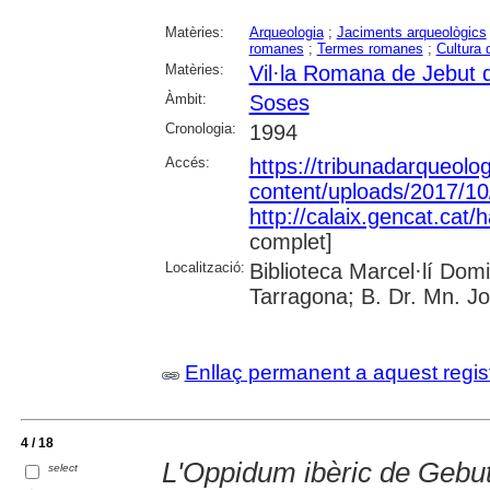
Matèries:
Arqueologia
;
Jaciments arqueològics
romanes
;
Termes romanes
;
Cultura 
Matèries:
Vil·la Romana de Jebut 
Àmbit:
Soses
Cronologia:
1994
Accés:
https://tribunadarqueolo
content/uploads/2017/10
http://calaix.gencat.cat
complet]
Localització:
Biblioteca Marcel·lí Dom
Tarragona; B. Dr. Mn. J
Enllaç permanent a aquest regis
4 / 18
L'Oppidum ibèric de Gebut
select