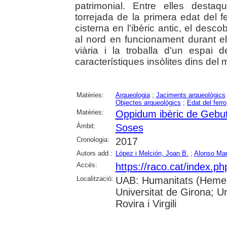
patrimonial. Entre elles desta
torrejada de la primera edat del fe
cisterna en l'ibèric antic, el desc
al nord en funcionament durant el
viària i la troballa d'un espai
característiques insòlites dins del 
Matèries:
Arqueologia
;
Jaciments arqueològics
Objectes arqueològics
;
Edat del ferro
Matèries:
Oppidum ibèric de Gebu
Àmbit:
Soses
Cronologia:
2017
Autors add.:
López i Melción, Joan B.
;
Alonso Mar
Accés:
https://raco.cat/index.p
Localització:
UAB: Humanitats (Hemero
Universitat de Girona; U
Rovira i Virgili