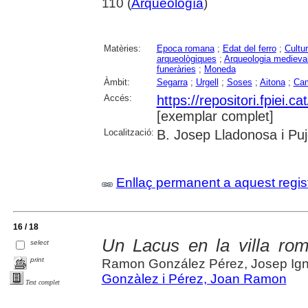
110 (
Arqueología
)
Matèries:
Epoca romana
;
Edat del ferro
;
Cultur
arqueològiques
;
Arqueologia medieva
funeràries
;
Moneda
Àmbit:
Segarra
;
Urgell
;
Soses
;
Aitona
;
Ca
Accés:
https://repositori.fpiei.c
[exemplar complet]
Localització:
B. Josep Lladonosa i Puj
Enllaç permanent a aquest regis
16 / 18
Un Lacus en la villa ro
select
print
Ramon González Pérez, Josep Ig
Gonzàlez i Pérez, Joan Ramon
Text complet