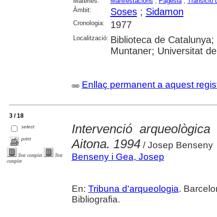
Matèries:
Manifestacions
;
Pagesia
;
Transició 
Àmbit:
Soses
;
Sidamon
Cronologia:
1977
Localització:
Biblioteca de Catalunya; 
Muntaner; Universitat de 
Enllaç permanent a aquest regis
3 / 18
Intervenció arqueològic
select
print
Aitona. 1994
/ Josep Benseny
Benseny i Gea, Josep
Text complet
Text
complet
En:
Tribuna d'arqueologia
. Barcelo
Bibliografia.