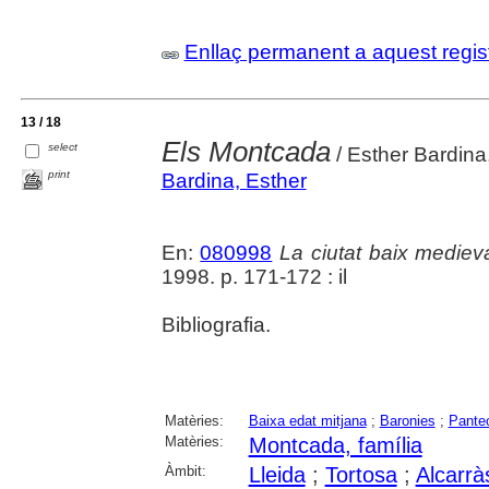
Enllaç permanent a aquest regis
13 / 18
Els Montcada
select
/ Esther Bardina
print
Bardina, Esther
En:
080998
La ciutat baix mediev
1998. p. 171-172 : il
Bibliografia.
Matèries:
Baixa edat mitjana
;
Baronies
;
Pante
Matèries:
Montcada, família
Àmbit:
Lleida
;
Tortosa
;
Alcarrà