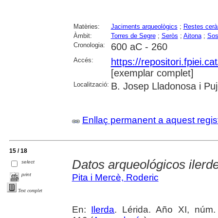
Matèries:
Jaciments arqueològics
;
Restes cer
Àmbit:
Torres de Segre
;
Seròs
;
Aitona
;
Sos
Cronologia:
600 aC - 260
Accés:
https://repositori.fpiei.c
[exemplar complet]
Localització:
B. Josep Lladonosa i Puj
Enllaç permanent a aquest regis
15 / 18
Datos arqueológicos ilerd
select
print
Pita i Mercè, Roderic
Text complet
En:
Ilerda
. Lérida. Año XI, núm.