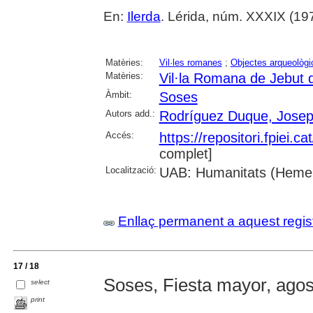
En:
Ilerda
. Lérida, núm. XXXIX (197
Matèries:
Vil·les romanes
;
Objectes arqueològi
Matèries:
Vil·la Romana de Jebut 
Àmbit:
Soses
Autors add.:
Rodríguez Duque, Josep
Accés:
https://repositori.fpiei.c
complet]
Localització:
UAB: Humanitats (Heme
Enllaç permanent a aquest regis
17 / 18
Soses, Fiesta mayor, ago
select
print