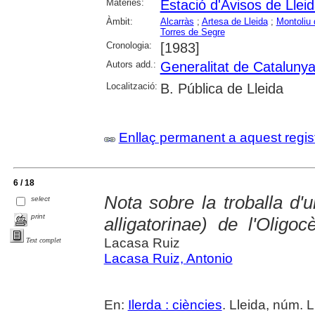
Matèries:
Estació d'Avisos de Llei
Àmbit:
Alcarràs
;
Artesa de Lleida
;
Montoliu 
Torres de Segre
Cronologia:
[1983]
Autors add.:
Generalitat de Cataluny
Localització:
B. Pública de Lleida
Enllaç permanent a aquest regis
6 / 18
Nota sobre la troballa d'u
select
print
alligatorinae) de l'Oligo
Lacasa Ruiz
Text complet
Lacasa Ruiz, Antonio
En:
Ilerda : ciències
. Lleida, núm. L