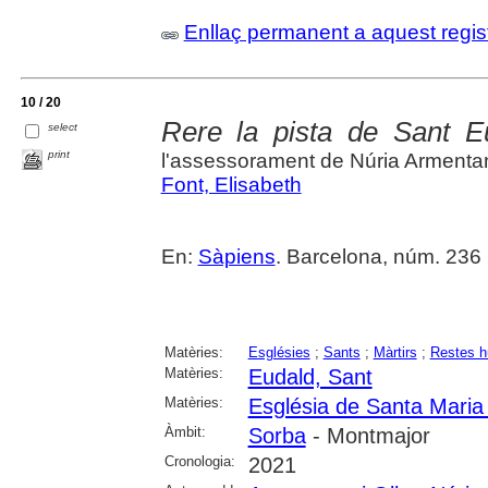
Enllaç permanent a aquest regis
10 / 20
Rere la pista de Sant E
select
print
l'assessorament de Núria Armenta
Font, Elisabeth
En:
Sàpiens
. Barcelona, núm. 236 
Matèries:
Esglésies
;
Sants
;
Màrtirs
;
Restes 
Matèries:
Eudald, Sant
Matèries:
Església de Santa Maria
Àmbit:
Sorba
- Montmajor
Cronologia:
2021