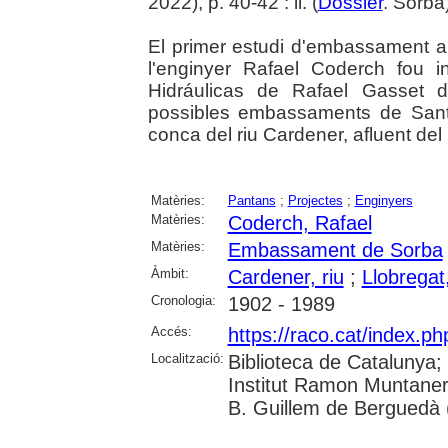
2022), p. 40-42 : il. (
Dossier
. Sorba
El primer estudi d'embassament a
l'enginyer Rafael Coderch fou 
Hidráulicas de Rafael Gasset 
possibles embassaments de Sant
conca del riu Cardener, afluent del 
Matèries:
Pantans
;
Projectes
;
Enginyers
Matèries:
Coderch, Rafael
Matèries:
Embassament de Sorba
Àmbit:
Cardener, riu
;
Llobregat,
Cronologia:
1902 - 1989
Accés:
https://raco.cat/index.ph
Localització:
Biblioteca de Catalunya;
Institut Ramon Muntaner
B. Guillem de Berguedà (