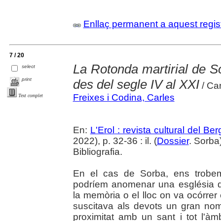
Enllaç permanent a aquest regis
7 / 20
La Rotonda martirial de So
select
print
des del segle IV al XXI
/ Car
Freixes i Codina, Carles
Text complet
En:
L'Erol : revista cultural del Be
2022), p. 32-36 : il. (
Dossier
. Sorba
Bibliografia.
En el cas de Sorba, ens trobe
podríem anomenar una església d'
la memòria o el lloc on va ocórrer e
suscitava als devots un gran nom
proximitat amb un sant i tot l'àmb