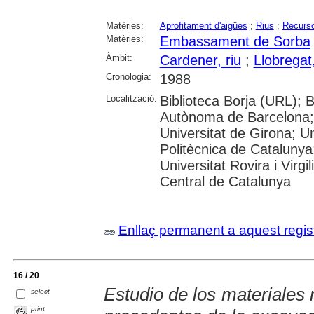
Matèries:
Aprofitament d'aigües
;
Rius
;
Recurso
Matèries:
Embassament de Sorba
Àmbit:
Cardener, riu
;
Llobregat,
Cronologia:
1988
Localització:
Biblioteca Borja (URL); B
Autònoma de Barcelona; 
Universitat de Girona; Un
Politècnica de Catalunya
Universitat Rovira i Virgil
Central de Catalunya
Enllaç permanent a aquest regis
16 / 20
Estudio de los materiales
select
print