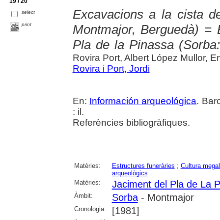
19 / 20
Excavacions a la cista d
select
print
Montmajor, Berguedà) = E
Pla de la Pinassa (Sorba
Rovira Port, Albert López Mullor, 
Rovira i Port, Jordi
En:
Información arqueológica
. Bar
: il.
Referències bibliogràfiques.
Matèries:
Estructures funeràries
;
Cultura megal
arqueològics
Matèries:
Jaciment del Pla de La 
Àmbit:
Sorba
- Montmajor
Cronologia:
[1981]