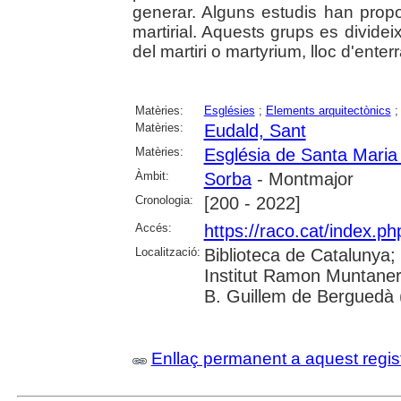
generar. Alguns estudis han propo
martirial. Aquests grups es divide
del martiri o martyrium, lloc d'enter
Matèries:
Esglésies
;
Elements arquitectònics
Matèries:
Eudald, Sant
Matèries:
Església de Santa Maria
Àmbit:
Sorba
- Montmajor
Cronologia:
[200 - 2022]
Accés:
https://raco.cat/index.ph
Localització:
Biblioteca de Catalunya;
Institut Ramon Muntaner
B. Guillem de Berguedà (
Enllaç permanent a aquest regis