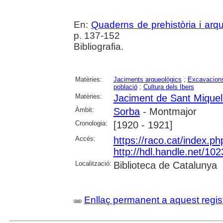
En:
Quaderns de prehistòria i arq
p. 137-152
Bibliografia.
Matèries:
Jaciments arqueològics
;
Excavacions
població
;
Cultura dels Ibers
Matèries:
Jaciment de Sant Miquel
Àmbit:
Sorba
- Montmajor
Cronologia:
[1920 - 1921]
Accés:
https://raco.cat/index.p
http://hdl.handle.net/10
Localització:
Biblioteca de Catalunya
Enllaç permanent a aquest regis