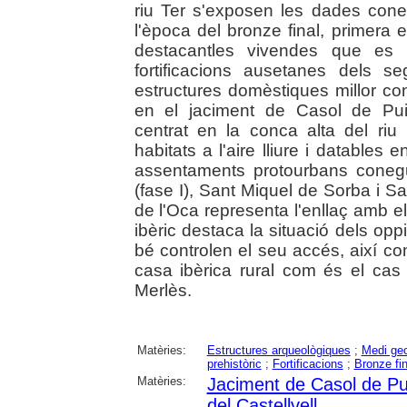
riu Ter s'exposen les dades cone
l'època del bronze final, primera ed
destacantles vivendes que es 
fortificacions ausetanes dels s
estructures domèstiques millor co
en el jaciment de Casol de Puigc
centrat en la conca alta del riu 
habitats a l'aire lliure i datables e
assentaments protourbans conegu
(fase I), Sant Miquel de Sorba i S
de l'Oca representa l'enllaç amb el
ibèric destaca la situació dels op
bé controlen el seu accés, així co
casa ibèrica rural com és el cas
Merlès.
Matèries:
Estructures arqueològiques
;
Medi geo
prehistòric
;
Fortificacions
;
Bronze fin
Matèries:
Jaciment de Casol de Pui
del Castellvell