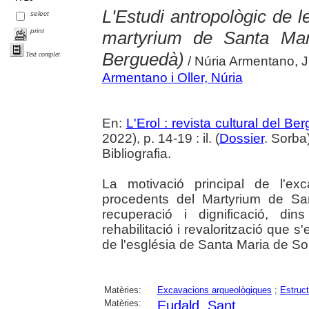
L'Estudi antropològic de l
select
print
martyrium de Santa Mar
Berguedà)
Text complet
/ Núria Armentano, J
Armentano i Oller, Núria
En:
L'Erol : revista cultural del Be
2022), p. 14-19 : il. (
Dossier
. Sorba
Bibliografia.
La motivació principal de l'ex
procedents del Martyrium de Sa
recuperació i dignificació, di
rehabilitació i revalorització que s'
de l'església de Santa Maria de So
Matèries:
Excavacions arqueològiques
;
Estruct
Matèries:
Eudald, Sant