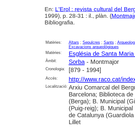
En:
L'Erol : revista cultural del Be
1999), p. 28-31 : il., plàn. (
Montmaj
Bibliografia.
Matèries:
Altars
;
Sepulcres
;
Sants
;
Arqueolog
Excavacions arqueològiques
Matèries:
Església de Santa Maria
Àmbit:
Sorba
- Montmajor
Cronologia:
[879 - 1994]
Accés:
http://www.raco.cat/inde
Localització:
Arxiu Comarcal del Berg
Barcelona; Biblioteca de
(Berga); B. Municipal (G
(Puig-reig); B. Municipal
de Catalunya (Guardiola
Lillet