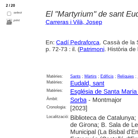
2 / 20
El "Martyrium" de sant Eu
select
print
Carreras i Vilà, Josep
En:
Cadí Pedraforca
. Cassà de la 
p. 72-73 : il. (
Patrimoni
. Història de 
Matèries:
Sants
;
Màrtirs
;
Edificis
;
Relíquies
;
Matèries:
Eudald, sant
Matèries:
Església de Santa Maria
Àmbit:
Sorba
- Montmajor
Cronologia:
[2023]
Localització:
Biblioteca de Catalunya; 
de Girona; B. Sala de Le
Municipal (La Bisbal d'