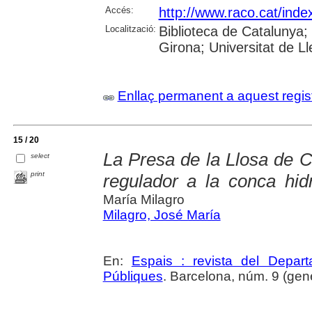
Accés:
http://www.raco.cat/ind
Localització:
Biblioteca de Catalunya; 
Girona; Universitat de Lle
Enllaç permanent a aquest regis
15 / 20
La Presa de la Llosa de 
select
print
regulador a la conca hidr
María Milagro
Milagro, José María
En:
Espais : revista del Departa
Públiques
. Barcelona, núm. 9 (gene