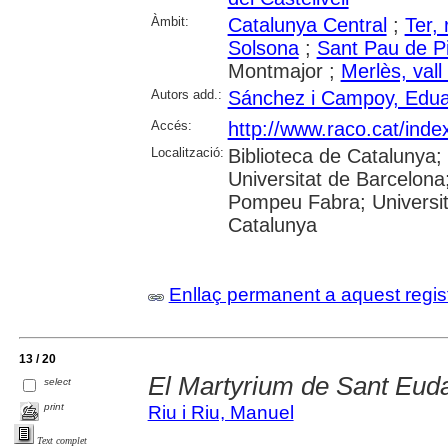
Àmbit:
Catalunya Central
;
Ter, 
Solsona
;
Sant Pau de P
Montmajor ;
Merlès, vall
Autors add.:
Sánchez i Campoy, Edu
Accés:
http://www.raco.cat/inde
Localització:
Biblioteca de Catalunya;
Universitat de Barcelona;
Pompeu Fabra; Universita
Catalunya
Enllaç permanent a aquest regis
13 / 20
El Martyrium de Sant Euda
select
print
Riu i Riu, Manuel
Text complet