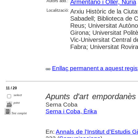
Autors add.:
Armentano i Oller, Núria
Localització:
Arxiu Històric de la Ciut
Sabadell; Biblioteca de 
Reus; Universitat Autòno
Girona; Universitat Polit
Vic-Universitat Central 
Fabra; Universitat Rovira i
Enllaç permanent a aquest regis
11 / 20
Apunts d'art empordanès 
select
print
Serna Coba
Serna i Coba, Èrika
Text complet
En:
Annals de l'Institut d'Estudis G