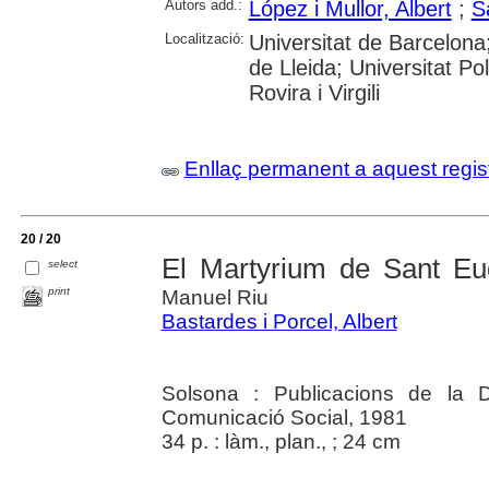
Autors add.:
López i Mullor, Albert
;
S
Localització:
Universitat de Barcelona;
de Lleida; Universitat Po
Rovira i Virgili
Enllaç permanent a aquest regis
20 / 20
El Martyrium de Sant Eu
select
print
Manuel Riu
Bastardes i Porcel, Albert
Solsona : Publicacions de la 
Comunicació Social, 1981
34 p. : làm., plan., ; 24 cm