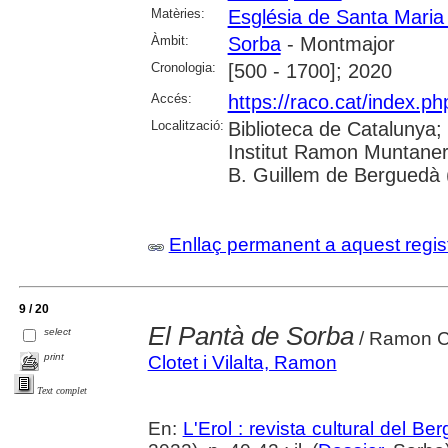
Matèries:
Església de Santa Maria
Àmbit:
Sorba
- Montmajor
Cronologia:
[500 - 1700]; 2020
Accés:
https://raco.cat/index.ph
Localització:
Biblioteca de Catalunya;
Institut Ramon Muntaner
B. Guillem de Berguedà (
Enllaç permanent a aquest regis
9 / 20
El Pantà de Sorba
select
/ Ramon Cl
print
Clotet i Vilalta, Ramon
Text complet
En:
L'Erol : revista cultural del Be