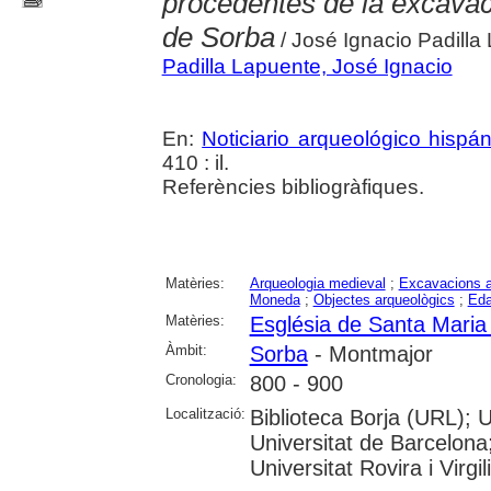
procedentes de la excavac
de Sorba
/ José Ignacio Padilla
Padilla Lapuente, José Ignacio
En:
Noticiario arqueológico hispá
410 : il.
Referències bibliogràfiques.
Matèries:
Arqueologia medieval
;
Excavacions a
Moneda
;
Objectes arqueològics
;
Eda
Matèries:
Església de Santa Maria
Àmbit:
Sorba
- Montmajor
Cronologia:
800 - 900
Localització:
Biblioteca Borja (URL); 
Universitat de Barcelona
Universitat Rovira i Virgili