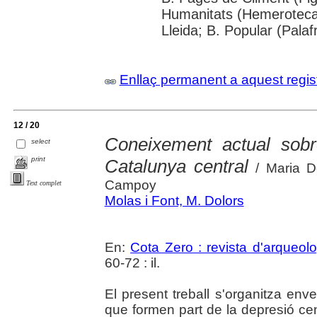
Humanitats (Hemeroteca)
Lleida; B. Popular (Pala
Enllaç permanent a aquest regis
12 / 20
Coneixement actual sobre 
select
print
Catalunya central
/ Maria D
Campoy
Text complet
Molas i Font, M. Dolors
En:
Cota Zero : revista d'arqueolo
60-72 : il.
El present treball s'organitza en
que formen part de la depresió cent