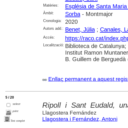
Matèries:
Església de Santa Maria
Àmbit:
Sorba
- Montmajor
Cronologia:
2020
Autors add.:
Benet, Júlia
;
Canales, L
Accés:
https://raco.cat/index.ph
Localització:
Biblioteca de Catalunya;
Institut Ramon Muntaner
B. Guillem de Berguedà (
Enllaç permanent a aquest regis
5 / 20
Ripoll i Sant Eudald, una
select
print
Llagostera Fernández
Llagostera i Fernández, Antoni
Text complet