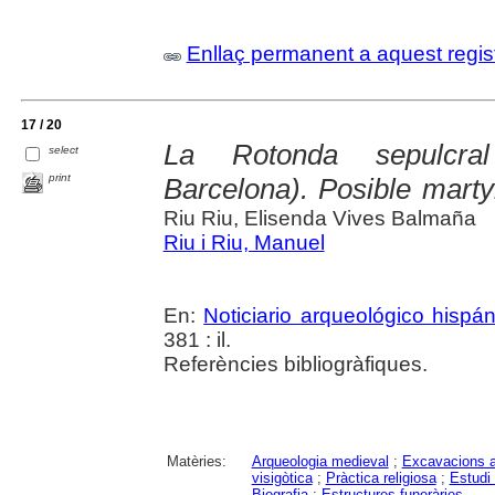
Enllaç permanent a aquest regis
17 / 20
La Rotonda sepulcra
select
print
Barcelona). Posible mart
Riu Riu, Elisenda Vives Balmaña
Riu i Riu, Manuel
En:
Noticiario arqueológico hispá
381 : il.
Referències bibliogràfiques.
Matèries:
Arqueologia medieval
;
Excavacions a
visigòtica
;
Pràctica religiosa
;
Estudi 
Biografia
;
Estructures funeràries