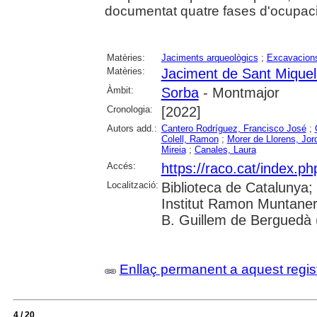
documentat quatre fases d'ocupaci
Matèries:
Jaciments arqueològics
;
Excavacions
Matèries:
Jaciment de Sant Miquel
Àmbit:
Sorba
- Montmajor
Cronologia:
[2022]
Autors add.:
Cantero Rodríguez, Francisco José
;
Colell, Ramon
;
Morer de Llorens, Jord
Mireia
;
Canales, Laura
Accés:
https://raco.cat/index.ph
Localització:
Biblioteca de Catalunya;
Institut Ramon Muntaner
B. Guillem de Berguedà (
Enllaç permanent a aquest regis
4 / 20