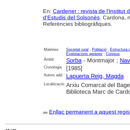
En:
Cardener : revista de l'Institut
d'Estudis del Solsonès
. Cardona, n
Referències bibliogràfiques.
Matèries:
Societat rural
;
Població
;
Estructura 
Explotacions agràries
;
Conreus
Àmbit:
Sorba
- Montmajor ;
Nav
Cronologia:
[1985]
Autors add.:
Lapuerta Reig, Magda
Localització:
Arxiu Comarcal del Bages
Biblioteca Marc de Card
Enllaç permanent a aquest regis