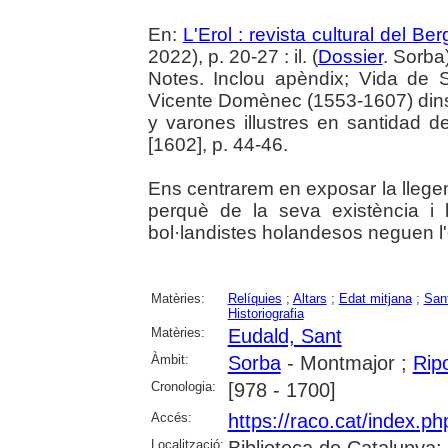
En:
L'Erol : revista cultural del Be
2022), p. 20-27 : il. (
Dossier
. Sorba
Notes. Inclou apèndix; Vida de S
Vicente Domènec (1553-1607) dins 
y varones illustres en santidad d
[1602], p. 44-46.
Ens centrarem en exposar la llegen
perquè de la seva existència i 
bol·landistes holandesos neguen l'
Matèries:
Relíquies
;
Altars
;
Edat mitjana
;
San
Historiografia
Matèries:
Eudald, Sant
Àmbit:
Sorba
- Montmajor ;
Ripo
Cronologia:
[978 - 1700]
Accés:
https://raco.cat/index.ph
Localització: