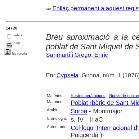
Enllaç permanent a aquest regis
14 / 20
Breu aproximació a la c
select
print
poblat de Sant Miquel de 
Sanmartí i Grego, Enric
Text complet
En:
Cypsela
. Girona, núm. 1 (1976
Matèries:
Restes ceràmiques
;
Nuclis de poblac
Matèries:
Poblat Ibèric de Sant Mi
Àmbit:
Sorba
- Montmajor
Cronologia:
s. IV - II aC
Autors add.:
Col·loqui Internacional 
Puigcerdà )