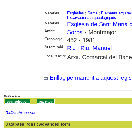
Matèries:
Esglésies
;
Sants
;
Elements arquitec
Excavacions arqueològiques
Matèries:
Església de Sant Maria 
Àmbit:
Sorba
- Montmajor
Cronologia:
452 - 1981
Autors add.:
Riu i Riu, Manuel
Localització:
Arxiu Comarcal del Bage
Enllaç permanent a aquest regis
page 1 of 1
Refine the search
Database
fons : Advanced form