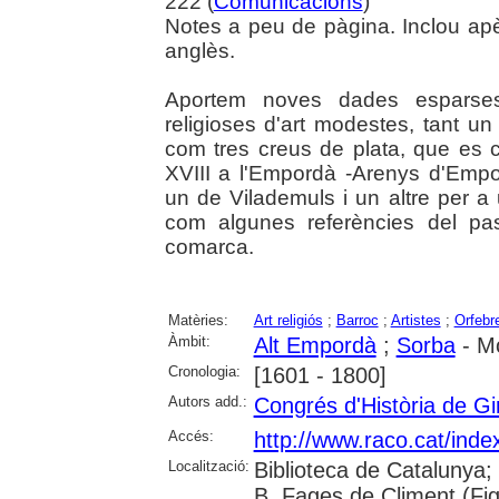
222 (
Comunicacions
)
Notes a peu de pàgina. Inclou ap
anglès.
Aportem noves dades esparses
religioses d'art modestes, tant u
com tres creus de plata, que es co
XVIII a l'Empordà -Arenys d'Empo
un de Vilademuls i un altre per a 
com algunes referències del pas 
comarca.
Matèries:
Art religiós
;
Barroc
;
Artistes
;
Orfebr
Àmbit:
Alt Empordà
;
Sorba
- M
Cronologia:
[1601 - 1800]
Autors add.:
Congrés d'Història de Gi
Accés:
http://www.raco.cat/inde
Localització:
Biblioteca de Catalunya; U
B. Fages de Climent (Fig