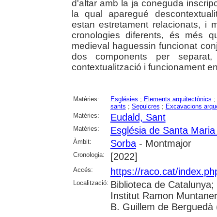
d'altar amb la ja coneguda inscrip
la qual aparegué descontextual
estan estretament relacionats, i 
cronologies diferents, és més q
medieval haguessin funcionat conju
dos components per separat, 
contextualització i funcionament en
Matèries:
Esglésies
;
Elements arquitectònics
;
sants
;
Sepulcres
;
Excavacions arqu
Matèries:
Eudald, Sant
Matèries:
Església de Santa Maria
Àmbit:
Sorba
- Montmajor
Cronologia:
[2022]
Accés:
https://raco.cat/index.ph
Localització:
Biblioteca de Catalunya;
Institut Ramon Muntaner
B. Guillem de Berguedà (