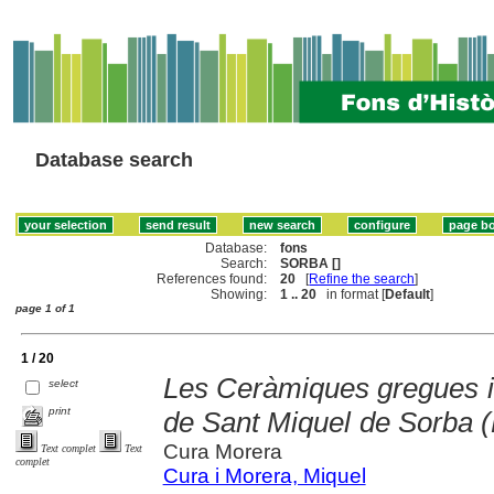
Database search
Database:
fons
Search:
SORBA []
References found:
20
[
Refine the search
]
Showing:
1 .. 20
in format [
Default
]
page 1 of 1
1 / 20
Les Ceràmiques gregues i 
select
print
de Sant Miquel de Sorba 
Cura Morera
Text complet
Text
complet
Cura i Morera, Miquel