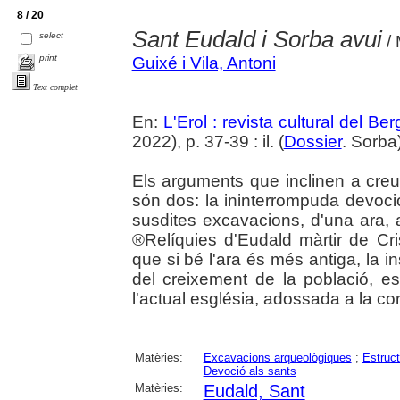
8 / 20
Sant Eudald i Sorba avui
select
/ 
print
Guixé i Vila, Antoni
Text complet
En:
L'Erol : revista cultural del Be
2022), p. 37-39 : il. (
Dossier
. Sorba
Els arguments que inclinen a cre
són dos: la ininterrompuda devoció
susdites excavacions, d'una ara,
®Relíquies d'Eudald màrtir de Cri
que si bé l'ara és més antiga, la i
del creixement de la població, es 
l'actual església, adossada a la co
Matèries:
Excavacions arqueològiques
;
Estruct
Devoció als sants
Matèries:
Eudald, Sant