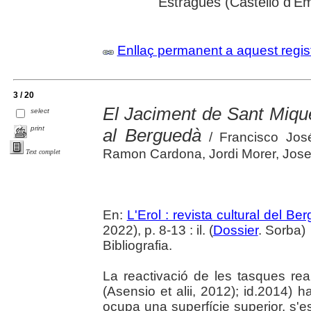
Estragués (Castelló d'E
Enllaç permanent a aquest regis
3 / 20
El Jaciment de Sant Mique
select
print
al Berguedà
/ Francisco José
Ramon Cardona, Jordi Morer, Josep
Text complet
En:
L'Erol : revista cultural del Be
2022), p. 8-13 : il. (
Dossier
. Sorba)
Bibliografia.
La reactivació de les tasques rea
(Asensio et alii, 2012); id.2014)
ocupa una superfície superior, s'es