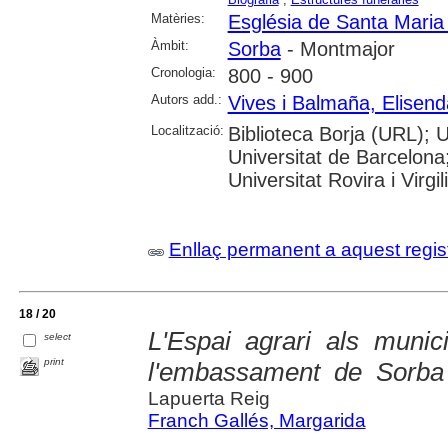
Matèries:
Església de Santa Maria
Àmbit:
Sorba
- Montmajor
Cronologia:
800 - 900
Autors add.:
Vives i Balmaña, Elisend
Localització:
Biblioteca Borja (URL); 
Universitat de Barcelona
Universitat Rovira i Virgili
Enllaç permanent a aquest regis
18 / 20
L'Espai agrari als muni
select
print
l'embassament de Sorba
Lapuerta Reig
Franch Gallés, Margarida