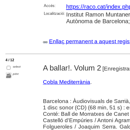
Accés:
https://raco.cat/index.ph
Localització:
Institut Ramon Muntaner;
Autònoma de Barcelona; 
Enllaç permanent a aquest regis
4 / 12
A ballar!. Volum 2
select
[Enregistr
print
Cobla Mediterrània
.
Barcelona : Àudiovisuals de Sarrià
1 disc sonor (CD) (68 min, 51 s) : 
Conté: Ball de Morratxes de Canet
Castelló d'Empúries / Antoni Agra
Folgueroles / Joaquim Serra. Gal