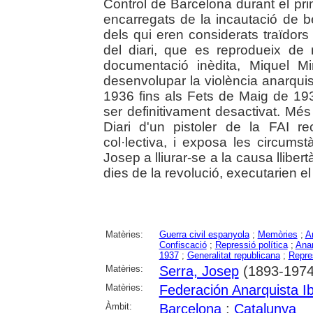
Control de Barcelona durant el pri
encarregats de la incautació de 
dels qui eren considerats traïdors 
del diari, que es reprodueix de
documentació inèdita, Miquel M
desenvolupar la violència anarquis
1936 fins als Fets de Maig de 19
ser definitivament desactivat. Més e
Diari d'un pistoler de la FAI re
col·lectiva, i exposa les circum
Josep a lliurar-se a la causa llibert
dies de la revolució, executarien el 
Matèries:
Guerra civil espanyola
;
Memòries
;
A
Confiscació
;
Repressió política
;
Anar
1937
;
Generalitat republicana
;
Repres
Matèries:
Serra, Josep
(1893-1974
Matèries:
Federación Anarquista Ib
Àmbit:
Barcelona
;
Catalunya