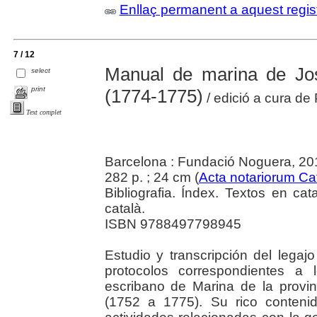
Enllaç permanent a aquest regis
7 / 12
Manual de marina de Jos
select
print
(1774-1775)
/ edició a cura de
Text complet
Barcelona : Fundació Noguera, 20
282 p. ; 24 cm (
Acta notariorum Ca
Bibliografia. Índex. Textos en cat
català.
ISBN 9788497798945
Estudio y transcripción del lega
protocolos correspondientes a
escribano de Marina de la provi
(1752 a 1775). Su rico conteni