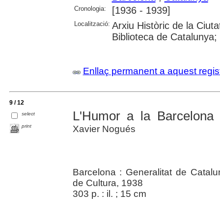
Cronologia:
[1936 - 1939]
Localització:
Arxiu Històric de la Ciut
Biblioteca de Catalunya; U
Enllaç permanent a aquest regis
9 / 12
L'Humor a la Barcelona d
select
print
Xavier Nogués
Barcelona : Generalitat de Catal
de Cultura, 1938
303 p. : il. ; 15 cm