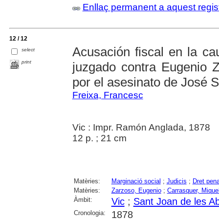
Enllaç permanent a aquest regis
12 / 12
Acusación fiscal en la ca
select
print
juzgado contra Eugenio 
por el asesinato de José S
Freixa, Francesc
Vic : Impr. Ramón Anglada, 1878
12 p. ; 21 cm
Matèries:
Marginació social
;
Judicis
;
Dret pena
Matèries:
Zarzoso, Eugenio
;
Carrasquer, Mique
Àmbit:
Vic
;
Sant Joan de les A
Cronologia:
1878