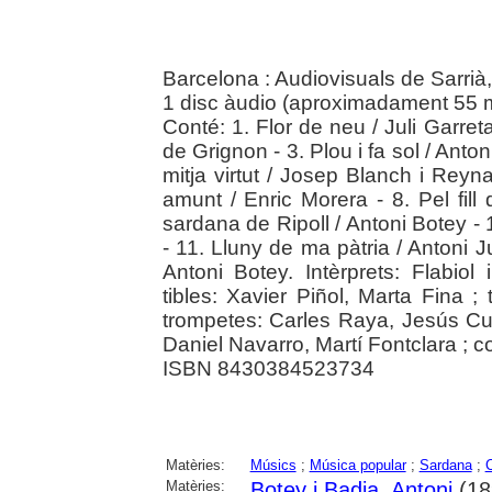
Barcelona : Audiovisuals de Sarrià,
1 disc àudio (aproximadament 55 min
Conté: 1. Flor de neu / Juli Garreta
de Grignon - 3. Plou i fa sol / Antoni
mitja virtut / Josep Blanch i Reyna
amunt / Enric Morera - 8. Pel fil
sardana de Ripoll / Antoni Botey -
- 11. Lluny de ma pàtria / Antoni 
Antoni Botey. Intèrprets: Flabiol
tibles: Xavier Piñol, Marta Fina ;
trompetes: Carles Raya, Jesús Cuel
Daniel Navarro, Martí Fontclara ; c
ISBN 8430384523734
Matèries:
Músics
;
Música popular
;
Sardana
;
Matèries:
Botey i Badia, Antoni
(18