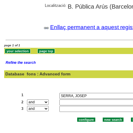
Localització:
B. Pública Arús (Barcelo
Enllaç permanent a aquest regis
page 1 of 1
Refine the search
Database
fons : Advanced form
Search:
1
2
3