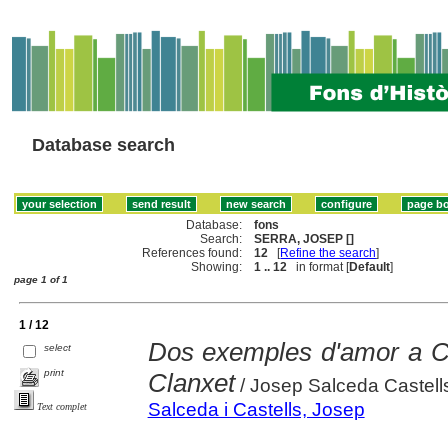
Database search
Database:
fons
Search:
SERRA, JOSEP []
References found:
12
[
Refine the search
]
Showing:
1 .. 12
in format [
Default
]
page 1 of 1
1 / 12
Dos exemples d'amor a Ca
select
print
Clanxet
/ Josep Salceda Castell
Salceda i Castells, Josep
Text complet