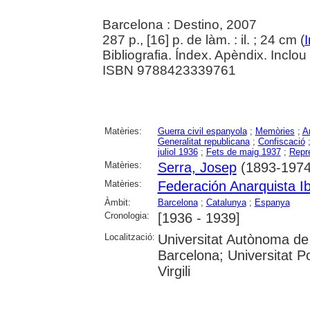
Barcelona : Destino, 2007
287 p., [16] p. de làm. : il. ; 24 cm (
Bibliografia. Índex. Apèndix. Inclou
ISBN 9788423339761
Matèries:
Guerra civil espanyola
;
Memòries
;
A
Generalitat republicana
;
Confiscació
juliol 1936
;
Fets de maig 1937
;
Repre
Matèries:
Serra, Josep
(1893-1974
Matèries:
Federación Anarquista Ib
Àmbit:
Barcelona
;
Catalunya
;
Espanya
Cronologia:
[1936 - 1939]
Localització:
Universitat Autònoma de 
Barcelona; Universitat P
Virgili