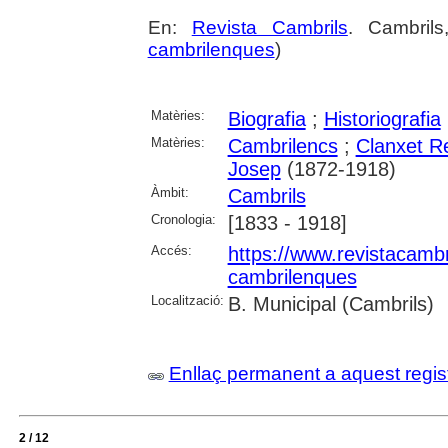
En:
Revista Cambrils
. Cambril
cambrilenques
)
Matèries:
Biografia
;
Historiografia
Matèries:
Cambrilencs
;
Clanxet R
Josep
(1872-1918)
Àmbit:
Cambrils
Cronologia:
[1833 - 1918]
Accés:
https://www.revistacambr
cambrilenques
Localització:
B. Municipal (Cambrils)
Enllaç permanent a aquest regis
2 / 12