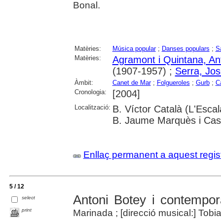
Bonal.
Matèries:
Música popular
;
Danses populars
;
S
Matèries:
Agramont i Quintana, An
(1907-1957) ;
Serra, Jo
Àmbit:
Canet de Mar
;
Folgueroles
;
Gurb
;
C
Cronologia:
[2004]
Localització:
B. Víctor Català (L'Esca
B. Jaume Marquès i Casa
Enllaç permanent a aquest regis
5 / 12
Antoni Botey i contempor
select
print
Marinada ; [direcció musical:] To