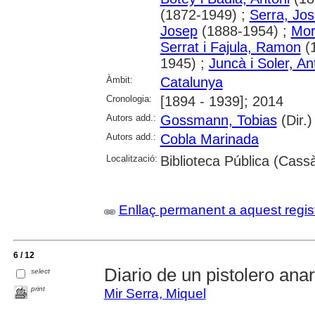
(1872-1949) ;
Serra, Jo
Josep
(1888-1954) ;
Mor
Serrat i Fajula, Ramon
(
1945) ;
Juncà i Soler, An
Àmbit:
Catalunya
Cronologia:
[1894 - 1939]; 2014
Autors add.:
Gossmann, Tobias
(Dir.)
Autors add.:
Cobla Marinada
Localització:
Biblioteca Pública (Cassà
Enllaç permanent a aquest regis
6 / 12
Diario de un pistolero ana
select
print
Mir Serra, Miquel