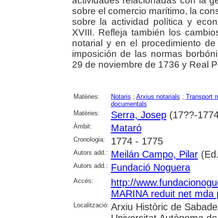
actividades relacionadas con la 
sobre el comercio marítimo, la cons
sobre la actividad política y eco
XVIII. Refleja también los cambio
notarial y en el procedimiento de
imposición de las normas borbón
29 de noviembre de 1736 y Real Pro
Matèries:
Notaris
;
Arxius notarials
;
Transport 
documentals
Matèries:
Serra, Josep
(17??-1774
Àmbit:
Mataró
Cronologia:
1774 - 1775
Autors add.:
Meilán Campo, Pilar
(Ed.
Autors add.:
Fundació Noguera
Accés:
http://www.fundacionog
MARINA reduit net mda 
Localització:
Arxiu Històric de Sabadel
Universitat Autònoma de 