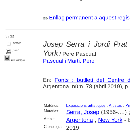
Enllaç permanent a aquest regis
3 / 12
Josep Serra i Jordi Prat
select
print
York
/ Pere Pascual
Pascual i Martí, Pere
Text complet
En:
Fonts : butlletí del Centre 
Argentona, núm. 78 (abril 2019), p. 2
Matèries:
Exposicions artístiques
;
Artistes
;
Pi
Matèries:
Serra, Josep
(1956-....) 
Àmbit:
Argentona
;
New York
- 
Cronologia:
2019