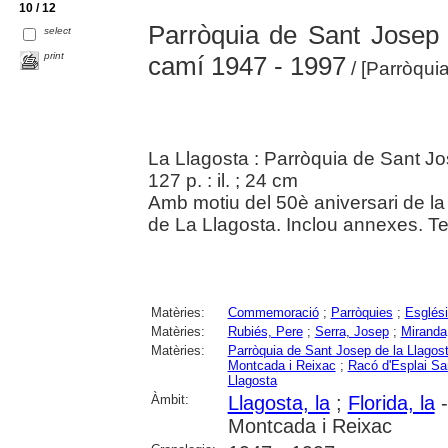
10 / 12
Parròquia de Sant Josep 
select
print
camí 1947 - 1997
/ [Parròqui
La Llagosta : Parròquia de Sant J
127 p. : il. ; 24 cm
Amb motiu del 50è aniversari de la
de La Llagosta. Inclou annexes. Tex
Matèries:
Commemoració
;
Parròquies
;
Esglési
Matèries:
Rubiés, Pere
;
Serra, Josep
;
Miranda
Matèries:
Parròquia de Sant Josep de la Llagos
Montcada i Reixac
;
Racó d'Esplai Sa
Llagosta
Àmbit:
Llagosta, la
;
Florida, la
-
Montcada i Reixac