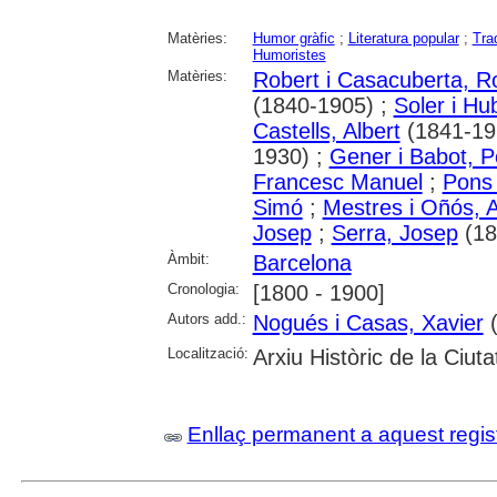
Matèries:
Humor gràfic
;
Literatura popular
;
Tra
Humoristes
Matèries:
Robert i Casacuberta, R
(1840-1905) ;
Soler i Hu
Castells, Albert
(1841-19
1930) ;
Gener i Babot, 
Francesc Manuel
;
Pons 
Simó
;
Mestres i Oñós, A
Josep
;
Serra, Josep
(18
Àmbit:
Barcelona
Cronologia:
[1800 - 1900]
Autors add.:
Nogués i Casas, Xavier
(
Localització:
Arxiu Històric de la Ciut
Enllaç permanent a aquest regis