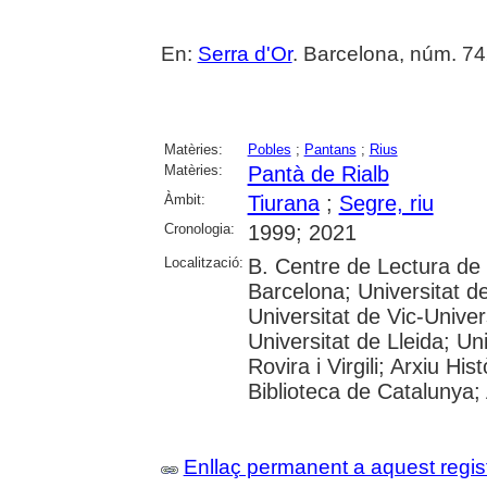
En:
Serra d'Or
. Barcelona, núm. 742
Matèries:
Pobles
;
Pantans
;
Rius
Matèries:
Pantà de Rialb
Àmbit:
Tiurana
;
Segre, riu
Cronologia:
1999; 2021
Localització:
B. Centre de Lectura de
Barcelona; Universitat d
Universitat de Vic-Univer
Universitat de Lleida; U
Rovira i Virgili; Arxiu Hi
Biblioteca de Catalunya; 
Enllaç permanent a aquest regis