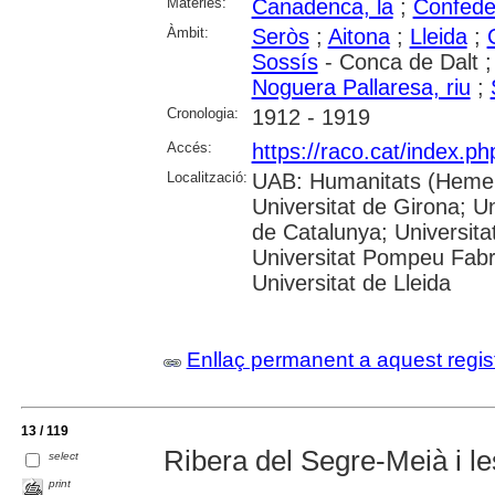
Matèries:
Canadenca, la
;
Confeder
Àmbit:
Seròs
;
Aitona
;
Lleida
;
Sossís
- Conca de Dalt 
Noguera Pallaresa, riu
;
Cronologia:
1912 - 1919
Accés:
https://raco.cat/index.ph
Localització:
UAB: Humanitats (Hemero
Universitat de Girona; Un
de Catalunya; Universita
Universitat Pompeu Fabra;
Universitat de Lleida
Enllaç permanent a aquest regis
13 / 119
Ribera del Segre-Meià i l
select
print