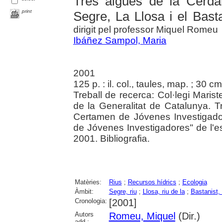
Tres aigües de la Cerda
print
Segre, La Llosa i el Basta
dirigit pel professor Miquel Romeu
Ibáñez Sampol, Maria
2001
125 p. : il. col., taules, map. ; 30 cm
Treball de recerca: Col·legi Mari
de la Generalitat de Catalunya. T
Certamen de Jóvenes Investigador
de Jóvenes Investigadores" de l'e
2001. Bibliografia.
Matèries:
Rius
;
Recursos hídrics
;
Ecologia
Àmbit:
Segre, riu
;
Llosa, riu de la
;
Bastanist, 
Cronologia:
[2001]
Autors
Romeu, Miquel
(Dir.)
add.: