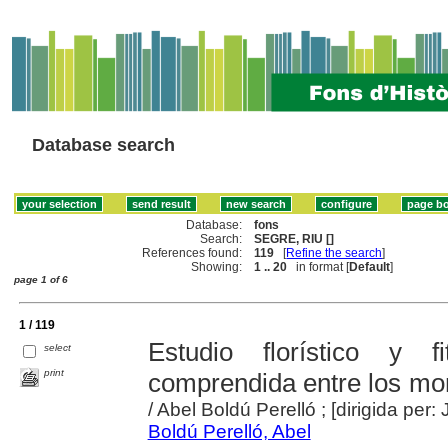
Database search
Database:
fons
Search:
SEGRE, RIU []
References found:
119
[
Refine the search
]
Showing:
1 .. 20
in format [
Default
]
page 1 of 6
1 / 119
Estudio florístico y 
select
print
comprendida entre los mon
/ Abel Boldú Perelló ; [dirigida p
Boldú Perelló, Abel