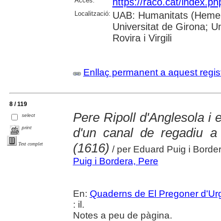
Accés:
https://raco.cat/index.p
Localització:
UAB: Humanitats (Hemero
Universitat de Girona; U
Rovira i Virgili
Enllaç permanent a aquest regis
8 / 119
Pere Ripoll d'Anglesola i 
select
print
d'un canal de regadiu a 
(1616)
Text complet
/ per Eduard Puig i Borde
Puig i Bordera, Pere
En:
Quaderns de El Pregoner d'Urg
: il.
Notes a peu de pàgina.