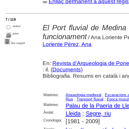
Enllaç permanent a aquest regis
7 / 119
El Port fluvial de Medina 
select
print
funcionament
/ Ana Loriente P
Loriente Pérez, Ana
Text complet
En:
Revista d'Arqueologia de Pone
: il. (
Documents
)
Bibliografia. Resums en català i an
Matèries:
Arqueologia medieval
;
Excavacions a
Rius
;
Transport fluvial
;
Epoca musu
Matèries:
Palau de la Paeria de Ll
Àmbit:
Lleida
;
Segre, riu
Cronologia:
[1981 - 2009]