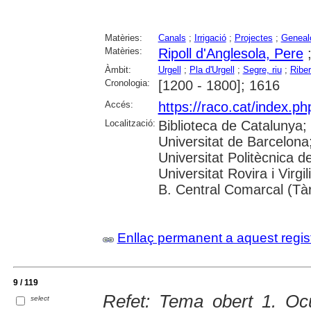
Matèries:
Canals
;
Irrigació
;
Projectes
;
Geneal
Matèries:
Ripoll d'Anglesola, Pere
Àmbit:
Urgell
;
Pla d'Urgell
;
Segre, riu
;
Riber
Cronologia:
[1200 - 1800]; 1616
Accés:
https://raco.cat/index.p
Localització:
Biblioteca de Catalunya;
Universitat de Barcelona;
Universitat Politècnica 
Universitat Rovira i Virgi
B. Central Comarcal (Tà
Enllaç permanent a aquest regis
9 / 119
Refet: Tema obert 1. Oc
select