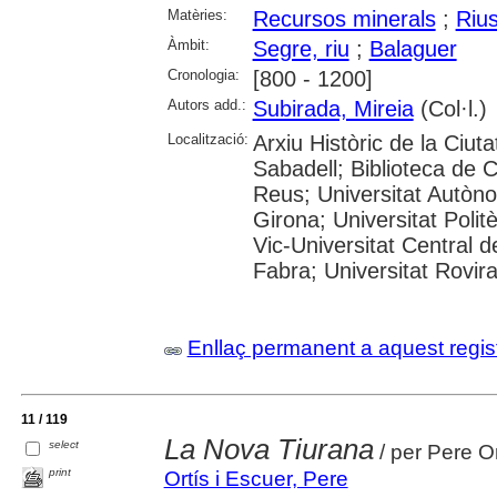
Matèries:
Recursos minerals
;
Riu
Àmbit:
Segre, riu
;
Balaguer
Cronologia:
[800 - 1200]
Autors add.:
Subirada, Mireia
(Col·l.)
Localització:
Arxiu Històric de la Ciut
Sabadell; Biblioteca de 
Reus; Universitat Autòno
Girona; Universitat Polit
Vic-Universitat Central 
Fabra; Universitat Rovira i
Enllaç permanent a aquest regis
11 / 119
La Nova Tiurana
select
/ per Pere Or
print
Ortís i Escuer, Pere