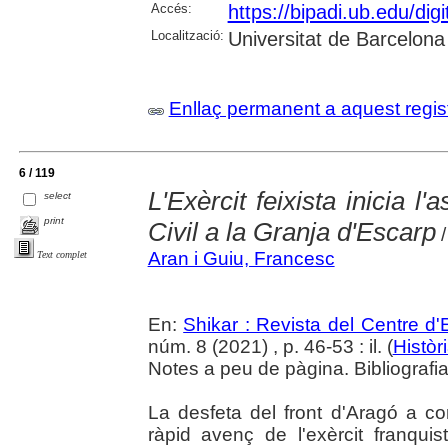
Accés:
https://bipadi.ub.edu/digi
Localització:
Universitat de Barcelona
Enllaç permanent a aquest regis
6 / 119
L'Exèrcit feixista inicia l
select
print
Civil a la Granja d'Escarp
/
Aran i Guiu, Francesc
Text complet
En:
Shikar : Revista del Centre d
núm. 8 (2021) , p. 46-53 : il. (
Històr
Notes a peu de pàgina. Bibliografia
La desfeta del front d'Aragó a 
ràpid avenç de l'exèrcit franquis