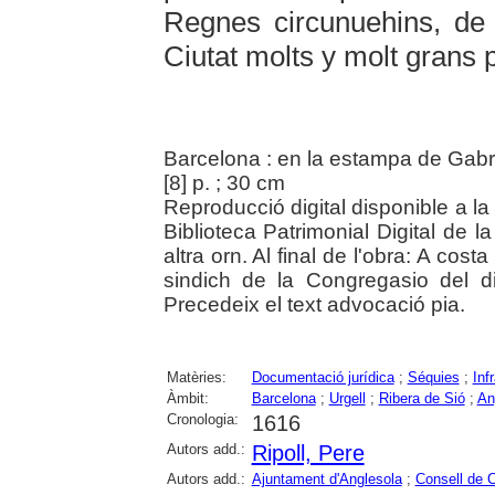
Regnes circunuehins, de 
Ciutat molts y molt grans pr
Barcelona : en la estampa de Gabri
[8] p. ; 30 cm
Reproducció digital disponible a la 
Biblioteca Patrimonial Digital de la
altra orn. Al final de l'obra: A cost
sindich de la Congregasio del 
Precedeix el text advocació pia.
Matèries:
Documentació jurídica
;
Séquies
;
Inf
Àmbit:
Barcelona
;
Urgell
;
Ribera de Sió
;
An
Cronologia:
1616
Autors add.:
Ripoll, Pere
Autors add.:
Ajuntament d'Anglesola
;
Consell de 