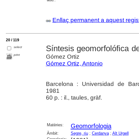
Enllaç permanent a aquest regis
20 / 119
Síntesis geomorfolófica de
select
print
Gómez Ortiz
Gómez Ortiz, Antonio
Barcelona : Universidad de Bar
1981
60 p. : il., taules, gràf.
Matèries:
Geomorfologia
Àmbit:
Segre, riu
;
Cerdanya
;
Alt Urgell