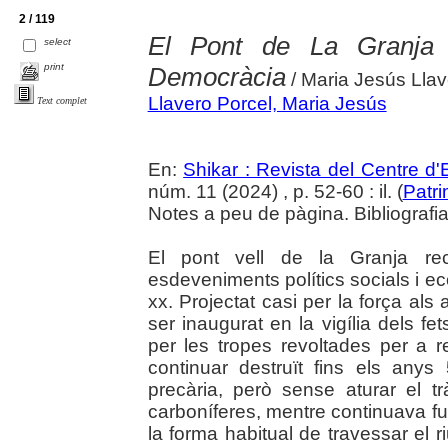
2 / 119
El Pont de La Granja 
select
print
Democràcia
/ Maria Jesús Llav
Llavero Porcel, Maria Jesús
Text complet
En:
Shikar : Revista del Centre d
núm. 11 (2024) , p. 52-60 : il. (
Patri
Notes a peu de pàgina. Bibliografi
El pont vell de la Granja rec
esdeveniments polítics socials i e
xx. Projectat casi per la força als
ser inaugurat en la vigília dels fe
per les tropes revoltades per a 
continuar destruït fins els any
precària, però sense aturar el 
carboníferes, mentre continuava fu
la forma habitual de travessar el 