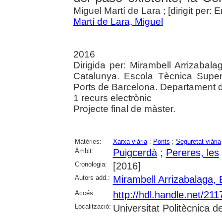
Miguel Martí de Lara ; [dirigit per:
Martí de Lara, Miguel
2016
Dirigida per: Mirambell Arrizabala
Catalunya. Escola Tècnica Super
Ports de Barcelona. Departament d
1 recurs electrònic
Projecte final de màster.
Matèries:
Xarxa viària
;
Ponts
;
Seguretat viària
Àmbit:
Puigcerdà
;
Pereres, les
Cronologia:
[2016]
Autors add.:
Mirambell Arrizabalaga, 
Accés:
http://hdl.handle.net/21
Localització:
Universitat Politècnica 