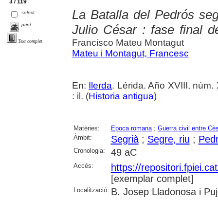
3 / 119
La Batalla del Pedrós seg
select
print
Julio César : fase final
Francisco Mateu Montagut
Text complet
Mateu i Montagut, Francesc
En:
Ilerda
. Lérida. Año XVIII, núm.
: il. (
Historia antigua
)
Matèries:
Epoca romana
;
Guerra civil entre C
Àmbit:
Segrià
;
Segre, riu
;
Ped
Cronologia:
49 aC
Accés:
https://repositori.fpiei.c
[exemplar complet]
Localització:
B. Josep Lladonosa i Puj