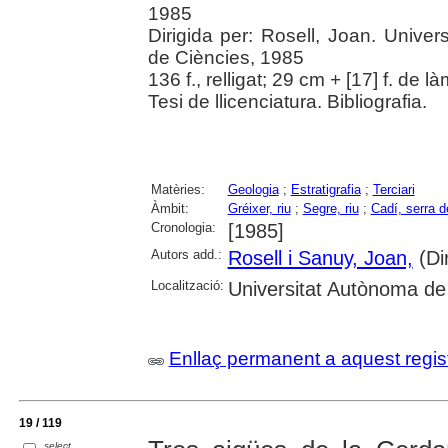
1985
Dirigida per: Rosell, Joan. Unive
de Ciències, 1985
136 f., relligat; 29 cm + [17] f. de là
Tesi de llicenciatura. Bibliografia.
Matèries:
Geologia
;
Estratigrafia
;
Terciari
Àmbit:
Gréixer, riu
;
Segre, riu
;
Cadí, serra d
Cronologia:
[1985]
Autors add.:
Rosell i Sanuy, Joan,
(Dir
Localització:
Universitat Autònoma de 
Enllaç permanent a aquest regis
19 / 119
select