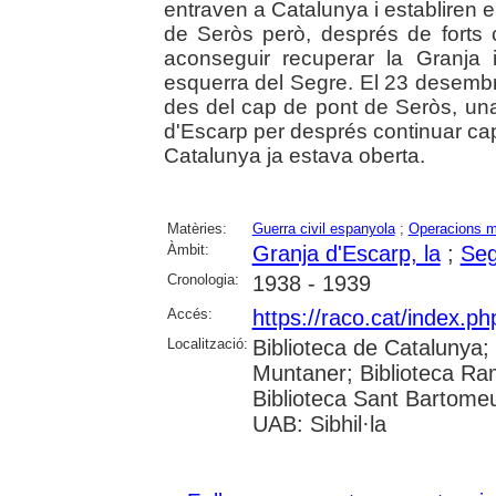
entraven a Catalunya i establiren e
de Seròs però, després de forts 
aconseguir recuperar la Granja i
esquerra del Segre. El 23 desembre 
des del cap de pont de Seròs, un
d'Escarp per després continuar cap 
Catalunya ja estava oberta.
Matèries:
Guerra civil espanyola
;
Operacions mi
Àmbit:
Granja d'Escarp, la
;
Seg
Cronologia:
1938 - 1939
Accés:
https://raco.cat/index.ph
Localització:
Biblioteca de Catalunya; 
Muntaner; Biblioteca Ra
Biblioteca Sant Bartomeu 
UAB: Sibhil·la