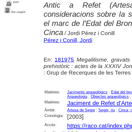
print
Antic a Refet (Arte
consideracions sobre la 
Text complet
el marc de l'Edat del Bron
Cinca
/ Jordi Pérez i Conill
Pérez i Conill, Jordi
En:
181975
Megalitisme, gravats 
prehistòric : actes de la XXXIV Jo
: Grup de Recerques de les Terres
Matèries:
Jaciments arqueològics
;
Edat del br
Arqueologia
;
Objectes arqueològics
Matèries:
Jaciment de Refet d'Art
Àmbit:
Artesa de Segre
;
Segre, riu
;
Cinca, r
Cronologia:
[2003]
Accés:
https://raco.cat/index.p