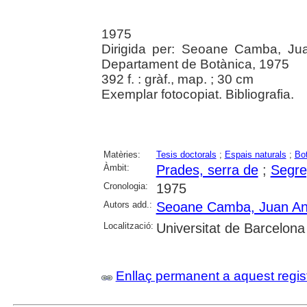
1975
Dirigida per: Seoane Camba, Jua
Departament de Botànica, 1975
392 f. : gràf., map. ; 30 cm
Exemplar fotocopiat. Bibliografia.
Matèries:
Tesis doctorals
;
Espais naturals
;
Bo
Àmbit:
Prades, serra de
;
Segre,
Cronologia:
1975
Autors add.:
Seoane Camba, Juan An
Localització:
Universitat de Barcelona
Enllaç permanent a aquest regis