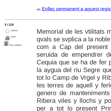
Enllaç permanent a aquest regis
5 / 119
Memorial de les vtilitats 
select
print
qvals se svplica a la noble
com a Cap del present P
Text complet
seruida de empendrer de
Cequia que se ha de fer p
la aygua del riu Segre qu
tot lo Camp de Vrgel y Rib
les terres de aquell y fer
genero de manteniments
Ribera viles y llochs y p
per a tot lo present Pri