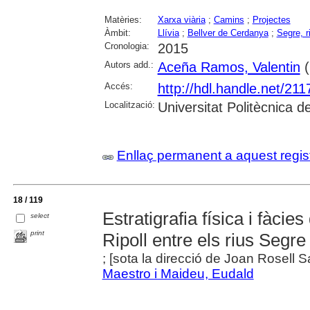
Matèries:
Xarxa viària
;
Camins
;
Projectes
Àmbit:
Llívia
;
Bellver de Cerdanya
;
Segre, r
Cronologia:
2015
Autors add.:
Aceña Ramos, Valentin
(
Accés:
http://hdl.handle.net/21
Localització:
Universitat Politècnica 
Enllaç permanent a aquest regis
18 / 119
Estratigrafia física i fàcie
select
print
Ripoll entre els rius Segre
; [sota la direcció de Joan Rosell 
Maestro i Maideu, Eudald