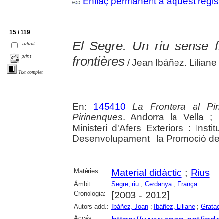
Enllaç permanent a aquest regis
15 / 119
El Segre. Un riu sense f
select
print
frontières
/ Jean Ibáñez, Liliane
Text complet
En:
145410
La Frontera al Pi
Pirinenques
. Andorra la Vella ;
Ministeri d'Afers Exteriors : Instit
Desenvolupament i la Promoció de l'A
Matèries:
Material didàctic
;
Rius
Àmbit:
Segre, riu
;
Cerdanya
;
França
Cronologia:
[2003 - 2012]
Autors add.:
Ibáñez, Joan
;
Ibáñez, Liliane
;
Gratac
Accés: