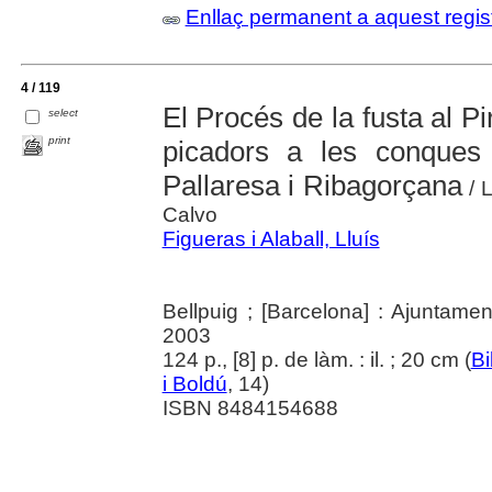
Enllaç permanent a aquest regis
4 / 119
El Procés de la fusta al Pir
select
print
picadors a les conques
Pallaresa i Ribagorçana
/ L
Calvo
Figueras i Alaball, Lluís
Bellpuig ; [Barcelona] : Ajuntame
2003
124 p., [8] p. de làm. : il. ; 20 cm (
Bi
i Boldú
, 14)
ISBN 8484154688