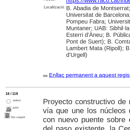
https://www.raco.cat/ind
Localització:
B. Abadia de Montserrat
Universitat de Barcelona;
Pompeu Fabra; Universitat
Muntaner; UAB: Sibhil·la
Esterri d'Àneu; B. Públic
Pont de Suert); B. Comt
Lambert Mata (Ripoll); 
d'Urgell)
Enllaç permanent a aquest regis
16 / 119
Proyecto constructivo de 
select
print
vía que une los núcleos
con nuevo puente sobre el
Text complet
del paso existente, la C