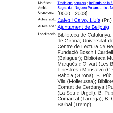
Matèries:
Tradicions populars
;
Indústria de la f
Àmbit:
Segre, riu
;
Noguera Pallaresa, riu
;
No
Cronologia:
[0000 - 2003]
Autors add.:
Calvo i Calvo, Lluís
(Pr.)
Autors add.:
Ajuntament de Bellpuig
Localització:
Biblioteca de Catalunya;
de Girona; Universitat de 
Centre de Lectura de Re
Fundació Bosch i Cardel
(Balaguer); Biblioteca Mu
Marquès d'Olivart (Les 
Finestres i Monsalvó (Ce
Rahola (Girona); B. Púb
Vila (Mollerussa); Biblio
Comtat de Cerdanya (Pui
(La Seu d'Urgell); B. Púb
Comarcal (Tàrrega); B. G
Barbal (Tremp)