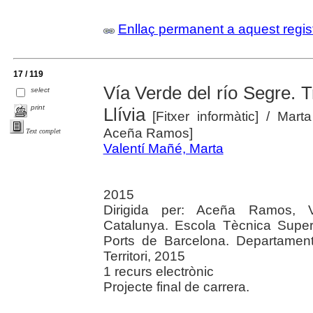
Enllaç permanent a aquest regis
17 / 119
Vía Verde del río Segre. 
select
print
Llívia
[Fitxer informàtic]
/ Marta
Aceña Ramos]
Text complet
Valentí Mañé, Marta
2015
Dirigida per: Aceña Ramos, Val
Catalunya. Escola Tècnica Super
Ports de Barcelona. Departament 
Territori, 2015
1 recurs electrònic
Projecte final de carrera.