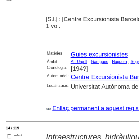
[S.l.] : [Centre Excursionista Barce
1 vol.
Matèries:
Guies excursionistes
Àmbit:
Alt Urgell
;
Garrigues
;
Noguera
;
Segr
Cronologia:
[194?]
Autors add.:
Centre Excursionista Ba
Localització:
Universitat Autònoma de
Enllaç permanent a aquest regis
14 / 119
Infraestructures hidràuli
select