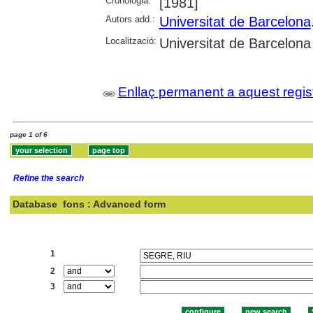
Cronologia:
[1981]
Autors add.:
Universitat de Barcelona
Localització:
Universitat de Barcelona
Enllaç permanent a aquest regis
page 1 of 6
Refine the search
Database
fons : Advanced form
Search:
1
2
3