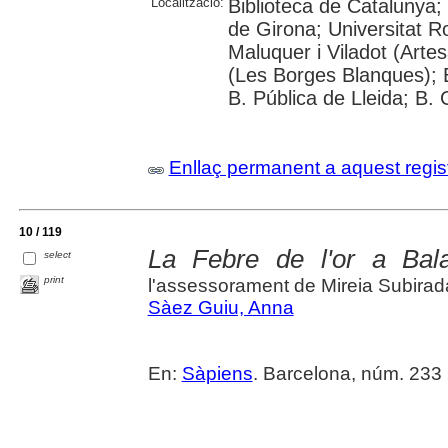
Localització:
Biblioteca de Catalunya; 
de Girona; Universitat Rov
Maluquer i Viladot (Arte
(Les Borges Blanques); B.
B. Pública de Lleida; B.
Enllaç permanent a aquest regis
10 / 119
La Febre de l'or a Bal
select
print
l'assessorament de Mireia Subirad
Sàez Guiu, Anna
En:
Sàpiens
. Barcelona, núm. 233 (