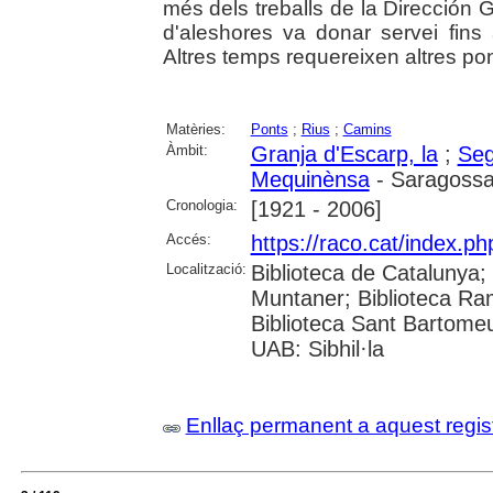
més dels treballs de la Dirección
d'aleshores va donar servei fins
Altres temps requereixen altres pon
Matèries:
Ponts
;
Rius
;
Camins
Àmbit:
Granja d'Escarp, la
;
Seg
Mequinènsa
- Saragoss
Cronologia:
[1921 - 2006]
Accés:
https://raco.cat/index.ph
Localització:
Biblioteca de Catalunya; 
Muntaner; Biblioteca Ra
Biblioteca Sant Bartomeu 
UAB: Sibhil·la
Enllaç permanent a aquest regis