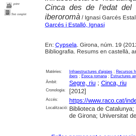
print
Cinca des de l'edat del 
iberoromà
Text complet
/ Ignasi Garcés Estal
Garcés i Estalló, Ignasi
En:
Cypsela
. Girona, núm. 19 (2012) 
Bibliografia. Resums en castellà, a
Matèries:
Infraestructures d'aigües
;
Recursos h
ibers
;
Epoca romana
;
Estructures a
Àmbit:
Segre, riu
;
Cinca, riu
Cronologia:
[2012]
Accés:
https://www.raco.cat/ind
Localització:
Biblioteca de Catalunya; 
de Girona; Universitat de 