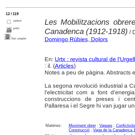
12 / 119
Les Mobilitzacions obrer
select
print
Canadenca (1912-1918)
/ 
Domingo Rúbies, Dolors
Text complet
En:
Urtx : revista cultural de l'Urgell
: il. (
Articles
)
Notes a peu de pàgina. Abstracts en
La segona revolució industrial a Ca
l'electricitat com a font d'ener
construccions de preses i cent
Pallaresa i el Segre hi van jugar u
Matèries:
Moviment obrer
;
Vagues
;
Confictivit
Construcció
;
Vaga de la Canadenca 