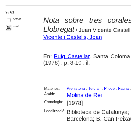
9 / 61
Nota sobre tres corales
select
print
Llobregat
/ Juan Vicente Castell
Vicente i Castells, Joan
En:
Puig Castellar
. Santa Coloma
(1978) , p. 8-10 : il.
Matèries:
Prehistòria
;
Terciari
;
Pliocè
;
Fauna
Àmbit:
Molins de Rei
Cronologia:
[1978]
Localització:
Biblioteca de Catalunya;
Barcelona; B. Can Peix