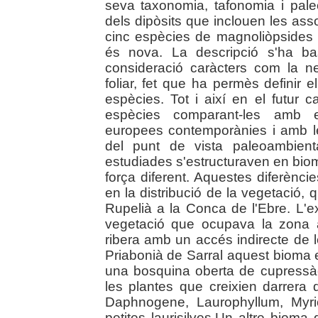
seva taxonomia, tafonomia i pale
dels dipòsits que inclouen les asso
cinc espècies de magnoliòpsides
és nova. La descripció s'ha ba
consideració caràcters com la ne
foliar, fet que ha permès definir e
espècies. Tot i així en el futur 
espècies comparant-les amb esp
europees contemporànies i amb le
del punt de vista paleoambienta
estudiades s'estructuraven en bio
força diferent. Aquestes diferènci
en la distribució de la vegetació, q
Rupelià a la Conca de l'Ebre. L'e
vegetació que ocupava la zona 
ribera amb un accés indirecte de le
Priabonià de Sarral aquest bioma e
una bosquina oberta de cupressàc
les plantes que creixien darrera 
Daphnogene, Laurophyllum, Myri
petites laurisilves.Un altre bioma