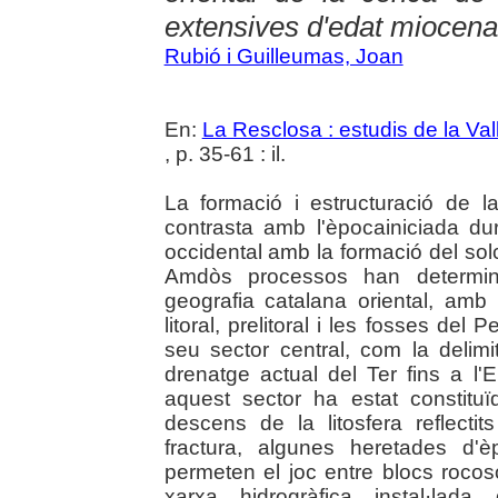
extensives d'edat miocena
Rubió i Guilleumas, Joan
En:
La Resclosa : estudis de la Val
, p. 35-61 : il.
La formació i estructuració de l
contrasta amb l'èpocainiciada du
occidental amb la formació del solc
Amdòs processos han determinat
geografia catalana oriental, amb
litoral, prelitoral i les fosses de
seu sector central, com la delimi
drenatge actual del Ter fins a l'
aquest sector ha estat constitu
descens de la litosfera reflecti
fractura, algunes heretades d'
permeten el joc entre blocs roco
xarxa hidrogràfica instal·lada