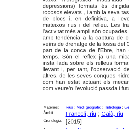
depressions) formats és dirigi
rocosos elevats , i amb la seva t
de blocs i, en definitiva, a l'e
mateixos rius i del relleu. Les f
l'activitat més ampli són ocupades 
amb tendència a la captura de co
veïns de drenatge de la fossa del C
part de la conca de l'Ebre, han 
temps. Són el reflex ja una mic
instal·lada sobre els relleus form
llevant i, per tant, l'observació 
altres, de les seves conques hidr
com han estat actuant els mecani
com veure'n l'evolució passda i fut
Matèries:
Rius
;
Medi geogràfic
;
Hidrologia
;
Ge
Àmbit:
Francolí, riu
;
Gaià, riu
Cronologia:
[2015]