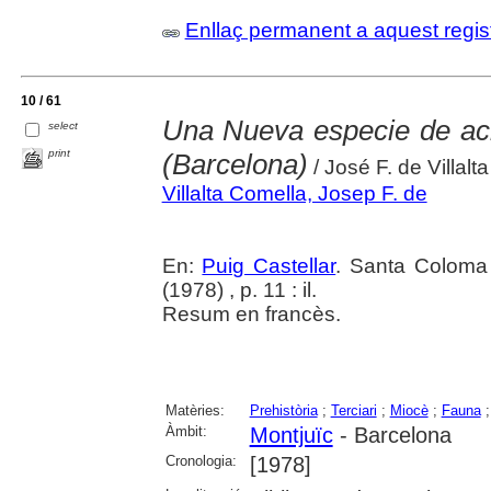
Enllaç permanent a aquest regis
10 / 61
Una Nueva especie de acr
select
print
(Barcelona)
/ José F. de Villalt
Villalta Comella, Josep F. de
En:
Puig Castellar
. Santa Coloma
(1978) , p. 11 : il.
Resum en francès.
Matèries:
Prehistòria
;
Terciari
;
Miocè
;
Fauna
Àmbit:
Montjuïc
- Barcelona
Cronologia:
[1978]