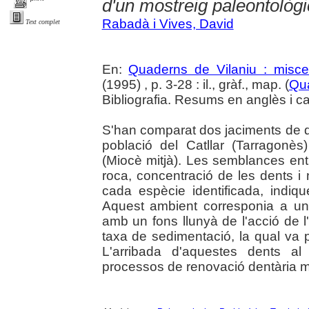
d'un mostreig paleontològi
Rabadà i Vives, David
Text complet
En:
Quaderns de Vilaniu : miscel
(1995) , p. 3-28 : il., gràf., map. (
Qua
Bibliografia. Resums en anglès i ca
S'han comparat dos jaciments de de
població del Catllar (Tarragonès
(Miocè mitjà). Les semblances en
roca, concentració de les dents i
cada espècie identificada, indiq
Aquest ambient corresponia a una
amb un fons llunyà de l'acció de 
taxa de sedimentació, la qual va 
L'arribada d'aquestes dents al
processos de renovació dentària m