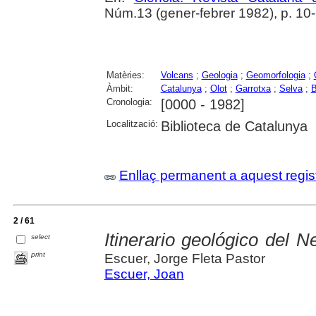
Núm.13 (gener-febrer 1982), p. 10
Matèries:
Volcans
;
Geologia
;
Geomorfologia
;
Àmbit:
Catalunya
;
Olot
;
Garrotxa
;
Selva
;
B
Cronologia:
[0000 - 1982]
Localització:
Biblioteca de Catalunya
Enllaç permanent a aquest regis
2 / 61
Itinerario geológico del 
select
print
Escuer, Jorge Fleta Pastor
Escuer, Joan