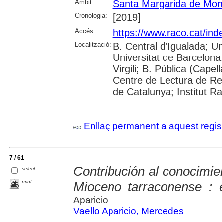
Àmbit:
Santa Margarida de Mon
Cronologia:
[2019]
Accés:
https://www.raco.cat/ind
Localització:
B. Central d'Igualada; Un
Universitat de Barcelona
Virgili; B. Pública (Capel
Centre de Lectura de Reu
de Catalunya; Institut 
Enllaç permanent a aquest regis
7 / 61
Contribución al conocimien
select
print
Mioceno tarraconense : el
Aparicio
Vaello Aparicio, Mercedes