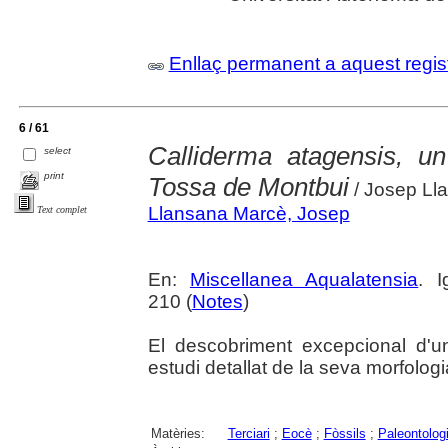
Enllaç permanent a aquest regis
6 / 61
Calliderma atagensis, un
select
print
Tossa de Montbui
/ Josep Ll
Llansana Marcè, Josep
Text complet
En:
Miscellanea Aqualatensia
. 
210 (
Notes
)
El descobriment excepcional d'u
estudi detallat de la seva morfologi
Matèries:
Terciari
;
Eocè
;
Fòssils
;
Paleontolog