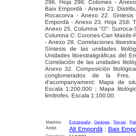
296. Hoja 296: Colomes - Anexo 2
Baix Empordà - Anexo 21. Distribu
Rocacorva - Anexo 22. Síntesis 
Empordà - Anexo 23. Hoja 258: T
Anexo 25. Columna "O": Surroca-
Columna C: Corones-Can Maiols-Ri
- Anexo 28. Correlaciones litoestr
Síntesis de las unidades litol
Unidades litoestratigráficas del 
Correlación de las unidades litoló
Anexo 32. Composición litológica
conglomerados de la Fms. P
d'acompanyament: Mapa de situa
Escala 1:200.000 ; Mapa litológ
limítrofes. Escala 1:100.00.
Matèries:
Estratigrafia
;
Geologia
;
Terciari
;
Pal
Àmbit:
Alt Empordà
;
Baix Emp