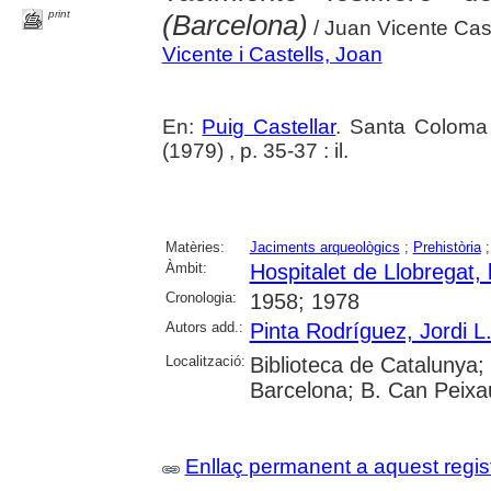
print
(Barcelona)
/ Juan Vicente Cast
Vicente i Castells, Joan
En:
Puig Castellar
. Santa Coloma
(1979) , p. 35-37 : il.
Matèries:
Jaciments arqueològics
;
Prehistòria
Àmbit:
Hospitalet de Llobregat, l
Cronologia:
1958; 1978
Autors add.:
Pinta Rodríguez, Jordi L.
Localització:
Biblioteca de Catalunya;
Barcelona; B. Can Peix
Enllaç permanent a aquest regis