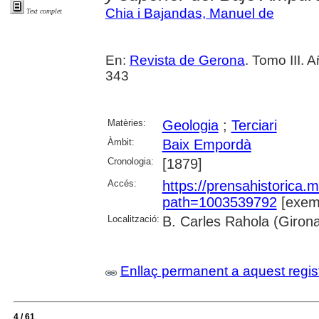
Chia i Bajandas, Manuel de
Text complet
En:
Revista de Gerona
. Tomo III. 
343
Matèries:
Geologia
;
Terciari
Àmbit:
Baix Empordà
Cronologia:
[1879]
Accés:
https://prensahistorica
path=1003539792
[exemp
Localització:
B. Carles Rahola (Giron
Enllaç permanent a aquest regis
4 / 61