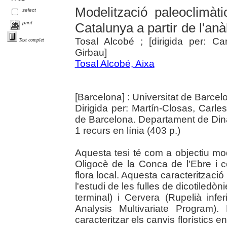
Modelització paleoclimàt
select
print
Catalunya a partir de l'an
Tosal Alcobé ; [dirigida per: C
Text complet
Girbau]
Tosal Alcobé, Aixa
[Barcelona] : Universitat de Barce
Dirigida per: Martín-Closas, Carle
de Barcelona. Departament de Dinà
1 recurs en línia (403 p.)
Aquesta tesi té com a objectiu mod
Oligocè de la Conca de l'Ebre i 
flora local. Aquesta caracterització
l'estudi de les fulles de dicotiledòn
terminal) i Cervera (Rupelià inf
Analysis Multivariate Program)
caracteritzar els canvis florístics e