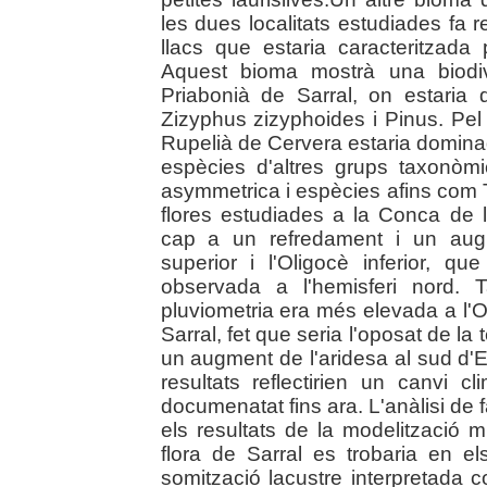
les dues localitats estudiades fa 
llacs que estaria caracteritzad
Aquest bioma mostrà una biodive
Priabonià de Sarral, on estaria 
Zizyphus zizyphoides i Pinus. Pel 
Rupelià de Cervera estaria dominad
espècies d'altres grups taxonò
asymmetrica i espècies afins com
flores estudiades a la Conca de 
cap a un refredament i un augme
superior i l'Oligocè inferior, 
observada a l'hemisferi nord. 
pluviometria era més elevada a l'
Sarral, fet que seria l'oposat de 
un augment de l'aridesa al sud d'
resultats reflectirien un canvi 
documenatat fins ara. L'anàlisi de 
els resultats de la modelització 
flora de Sarral es trobaria en 
somització lacustre interpretad