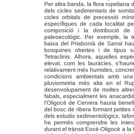
Per altra banda, la flora rupeliana 
dels cicles sedimentaris de somit
cicles orbitals de precessió mín
específiques de cada localitat 
composició i la distribució de 
paleoecològic. Per exemple, la t
baixa del Priabonià de Sarral hau
bosquines obertes i de tipus 
Tetraclinis. Alhora, aquelles es
elevat, com les lauràcies, s'haur
relativament més humides, concret
condicions ambientals amb un
pluviometria més alta en el Ru
desenvolupament de moltes altres
fabals, especialment les anacardià
l'Oligocè de Cervera hauria benefi
del bosc de ribera formant petites
dels estudis sedimentològics, tafo
ha permès comprendre les intera
durant el trànsit Eocè-Oligocè a l