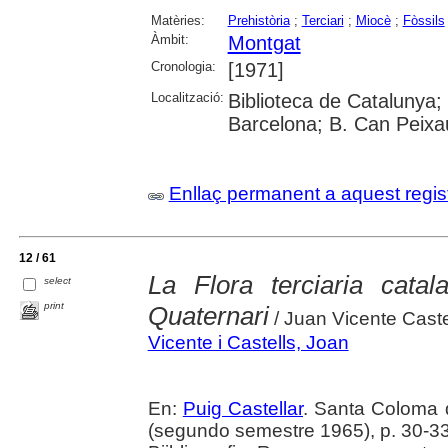
Matèries:
Prehistòria
;
Terciari
;
Miocè
;
Fòssils
Àmbit:
Montgat
Cronologia:
[1971]
Localització:
Biblioteca de Catalunya;
Barcelona; B. Can Peix
Enllaç permanent a aquest regis
12 / 61
La Flora terciaria cata
select
print
Quaternari
/ Juan Vicente Caste
Vicente i Castells, Joan
En:
Puig Castellar
. Santa Coloma
(segundo semestre 1965), p. 30-3