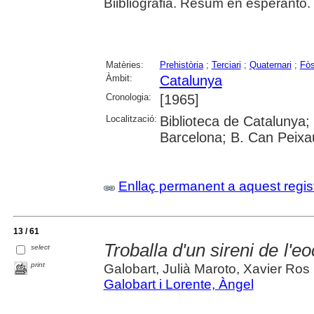
Biibliografia. Resum en esperanto.
Matèries:
Prehistòria
;
Terciari
;
Quaternari
;
Fòs
Àmbit:
Catalunya
Cronologia:
[1965]
Localització:
Biblioteca de Catalunya;
Barcelona; B. Can Peix
Enllaç permanent a aquest regis
13 / 61
Troballa d'un sireni de l'e
select
print
Galobart, Julià Maroto, Xavier Ros
Galobart i Lorente, Àngel