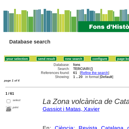
Database search
Database:
fons
Search:
TERCIARI []
References found:
61
[
Refine the search
]
Showing:
1 .. 20
in format [
Default
]
page 1 of 4
1 / 61
La Zona volcànica de Cat
select
print
Gassiot i Matas, Xavier
En:
Ciència: Revista Catalana 