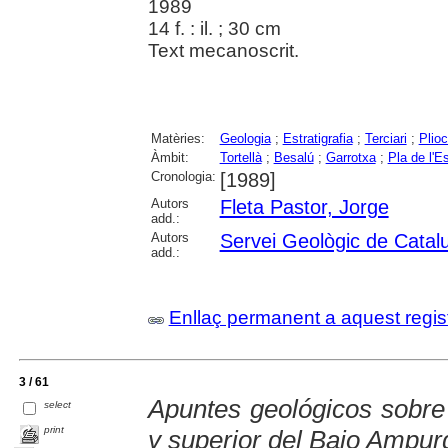
1989
14 f. : il. ; 30 cm
Text mecanoscrit.
Matèries:
Geologia
;
Estratigrafia
;
Terciari
;
Plio
Àmbit:
Tortellà
;
Besalú
;
Garrotxa
;
Pla de l'E
Cronologia:
[1989]
Autors
Fleta Pastor, Jorge
add.:
Autors
Servei Geològic de Catal
add.:
Enllaç permanent a aquest regis
3 / 61
Apuntes geológicos sobre 
select
print
y superior del Bajo Ampur