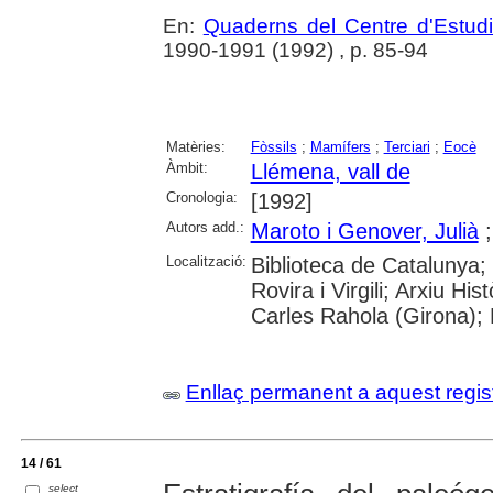
En:
Quaderns del Centre d'Estud
1990-1991 (1992) , p. 85-94
Matèries:
Fòssils
;
Mamífers
;
Terciari
;
Eocè
Àmbit:
Llémena, vall de
Cronologia:
[1992]
Autors add.:
Maroto i Genover, Julià
Localització:
Biblioteca de Catalunya; 
Rovira i Virgili; Arxiu Hi
Carles Rahola (Girona); 
Enllaç permanent a aquest regis
14 / 61
select