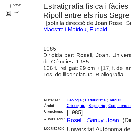
Estratigrafia física i fàcie
select
print
Ripoll entre els rius Segre
; [sota la direcció de Joan Rosell 
Maestro i Maideu, Eudald
1985
Dirigida per: Rosell, Joan. Unive
de Ciències, 1985
136 f., relligat; 29 cm + [17] f. de là
Tesi de llicenciatura. Bibliografia.
Matèries:
Geologia
;
Estratigrafia
;
Terciari
Àmbit:
Gréixer, riu
;
Segre, riu
;
Cadí, serra d
Cronologia:
[1985]
Autors add.:
Rosell i Sanuy, Joan,
(Dir
Localització:
Universitat Autònoma de 