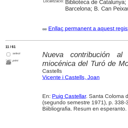
Localització:
Biblioteca de Catalunya;
Barcelona; B. Can Peix
Enllaç permanent a aquest regis
11 / 61
Nueva contribución al
select
print
miocénica del Turó de Mo
Castells
Vicente i Castells, Joan
En:
Puig Castellar
. Santa Coloma 
(segundo semestre 1971), p. 338-34
Biibliografia. Resum en esperanto.