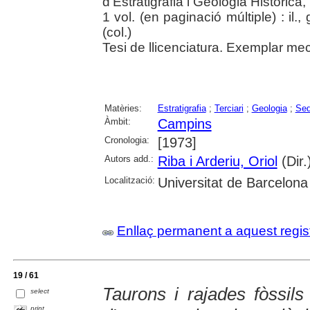
d'Estratigrafia i Geologia Històrica
1 vol. (en paginació múltiple) : il.
(col.)
Tesi de llicenciatura. Exemplar meca
Matèries:
Estratigrafia
;
Terciari
;
Geologia
;
Sed
Àmbit:
Campins
Cronologia:
[1973]
Autors add.:
Riba i Arderiu, Oriol
(Dir.
Localització:
Universitat de Barcelona
Enllaç permanent a aquest regis
19 / 61
Taurons i rajades fòssils 
select
print