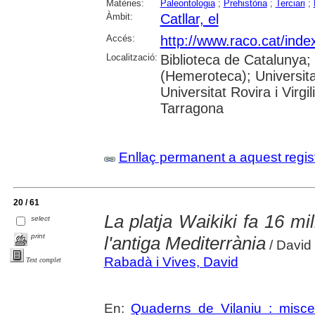
Matèries:
Paleontologia
;
Prehistòria
;
Terciari
;
Àmbit:
Catllar, el
Accés:
http://www.raco.cat/ind
Localització:
Biblioteca de Catalunya;
(Hemeroteca); Universita
Universitat Rovira i Virg
Tarragona
Enllaç permanent a aquest regis
20 / 61
La platja Waikiki fa 16 mi
select
print
l'antiga Mediterrània
/ David
Rabadà i Vives, David
Text complet
En:
Quaderns de Vilaniu : miscel