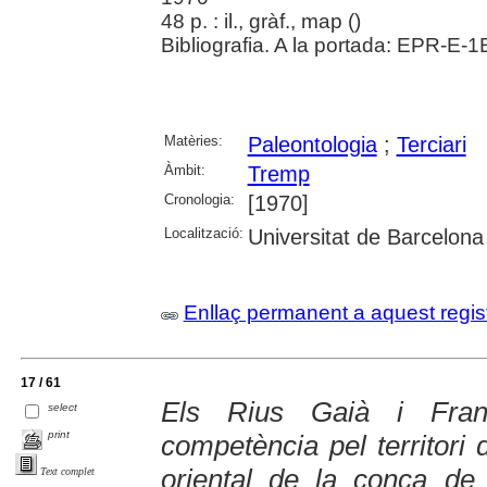
48 p. : il., gràf., map (
)
Bibliografia. A la portada: EPR-E-
Matèries:
Paleontologia
;
Terciari
Àmbit:
Tremp
Cronologia:
[1970]
Localització:
Universitat de Barcelona
Enllaç permanent a aquest regis
17 / 61
Els Rius Gaià i Fra
select
print
competència pel territori
oriental de la conca de 
Text complet