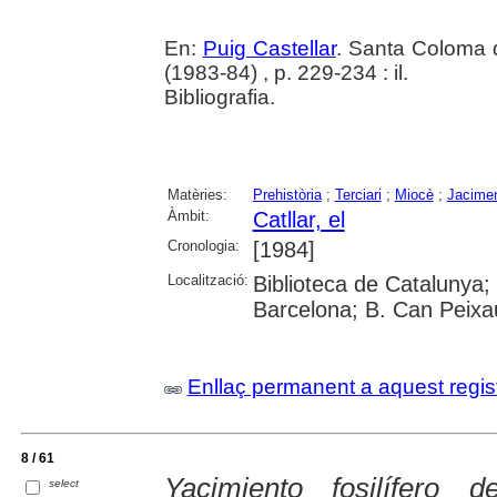
En:
Puig Castellar
. Santa Coloma 
(1983-84) , p. 229-234 : il.
Bibliografia.
Matèries:
Prehistòria
;
Terciari
;
Miocè
;
Jacimen
Àmbit:
Catllar, el
Cronologia:
[1984]
Localització:
Biblioteca de Catalunya;
Barcelona; B. Can Peix
Enllaç permanent a aquest regis
8 / 61
Yacimiento fosilífero 
select