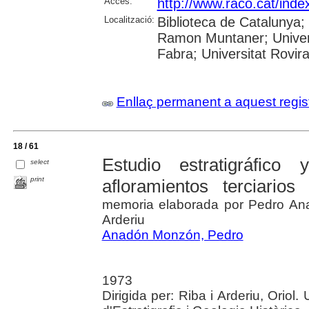
Accés:
http://www.raco.cat/inde
Localització:
Biblioteca de Catalunya; 
Ramon Muntaner; Univers
Fabra; Universitat Rovira 
Enllaç permanent a aquest regis
18 / 61
Estudio estratigráfico
select
print
afloramientos terciario
memoria elaborada por Pedro Ana
Arderiu
Anadón Monzón, Pedro
1973
Dirigida per: Riba i Arderiu, Oriol