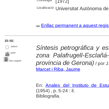
Cronologia:
[1972]
Localització:
Universitat Autònoma de
Enllaç permanent a aquest regis
15 / 61
Síntesis petrográfica y es
select
print
zona Palafrugell-Esclañ
provincia de Gerona)
Text complet
/ por J
Marcet i Riba, Jaume
En:
Anales del Instituto de Es
(1954) , p. 5-24 : il.
Bibliografia.