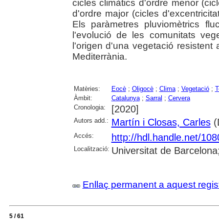
cicles climàtics d'ordre menor (cic
d'ordre major (cicles d'excentricita
Els paràmetres pluviomètrics fl
l'evolució de les comunitats veg
l'origen d'una vegetació resistent
Mediterrània.
Matèries:
Eocè
;
Oligocè
;
Clima
;
Vegetació
;
T
Àmbit:
Catalunya
;
Sarral
;
Cervera
Cronologia:
[2020]
Autors add.:
Martín i Closas, Carles
(D
Accés:
http://hdl.handle.net/10
Localització:
Universitat de Barcelona
Enllaç permanent a aquest regis
5 / 61