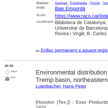
Matèries:
Geologia
;
Estratigrafia
;
Fòssils
;
Terc
Àmbit:
Baix Empordà
Accés:
https://www.raco.cat/ind
Localització:
Biblioteca de Catalunya;
Universitat de Barcelona;
Rovira i Virgili; B. Carle
Enllaç permanent a aquest regis
16 / 61
Environmental distribution 
select
print
Tremp basin, northeastern
Luterbacher, Hans Peter
[Houston (Tex.)] : Esso Product
1970