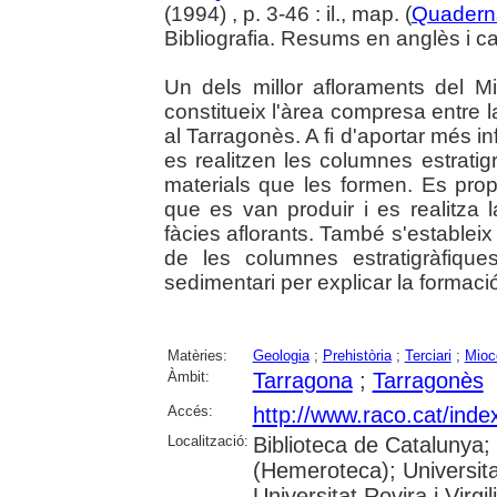
(1994) , p. 3-46 : il., map. (
Quaderns
Bibliografia. Resums en anglès i ca
Un dels millor afloraments del 
constitueix l'àrea compresa entre la 
al Tarragonès. A fi d'aportar més i
es realitzen les columnes estratig
materials que les formen. Es pro
que es van produir i es realitza 
fàcies aflorants. També s'estableix 
de les columnes estratigràfiqu
sedimentari per explicar la formaci
Matèries:
Geologia
;
Prehistòria
;
Terciari
;
Mioc
Àmbit:
Tarragona
;
Tarragonès
Accés:
http://www.raco.cat/ind
Localització:
Biblioteca de Catalunya;
(Hemeroteca); Universita
Universitat Rovira i Virg