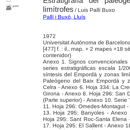
Estratigrafía del pale
print
limítrofes
/ Luis Pallí Buxo
Pallí i Buxó, Lluís
1972
Universitat Autònoma de Barcelon
[477] f. : il., map. + 2 mapes +18 sè
contenidor)
Anexo 1. Signos convencionales 
series estratigráficas escala 1/
síntesis del Empordà y zonas lim
Paleógeno del Baix Empordà y zo
Celra - Anexo 6. Hoja 334: La Cr
Girona - Anexo 8. Hoja 296: San Da
(Parte superior) - Anexo 10. Serie "
11. Hoja 296: Omedes-Montagut -
13. Hoja 295: Banyoles - Anexo
Hoja 295: Sant Roc-Santa Elena 
17. Hoja 295: El Sallent - Anexo 