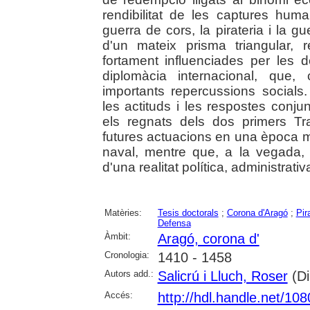
rendibilitat de les captures hum
guerra de cors, la pirateria i la 
d'un mateix prisma triangular, 
fortament influenciades per les d
diplomàcia internacional, que
importants repercussions socials
les actituds i les respostes conju
els regnats dels dos primers T
futures actuacions en una època m
naval, mentre que, a la vegada, 
d'una realitat política, administrat
Matèries:
Tesis doctorals
;
Corona d'Aragó
;
Pir
Defensa
Àmbit:
Aragó, corona d'
Cronologia:
1410 - 1458
Autors add.:
Salicrú i Lluch, Roser
(Di
Accés:
http://hdl.handle.net/10