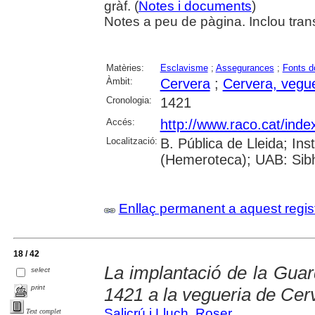
gràf. (
Notes i documents
)
Notes a peu de pàgina. Inclou tran
Matèries:
Esclavisme
;
Assegurances
;
Fonts d
Àmbit:
Cervera
;
Cervera, vegue
Cronologia:
1421
Accés:
http://www.raco.cat/inde
Localització:
B. Pública de Lleida; I
(Hemeroteca); UAB: Sibhi
Enllaç permanent a aquest regis
18 / 42
La implantació de la Guar
select
print
1421 a la vegueria de Cer
Salicrú i Lluch, Roser
Text complet