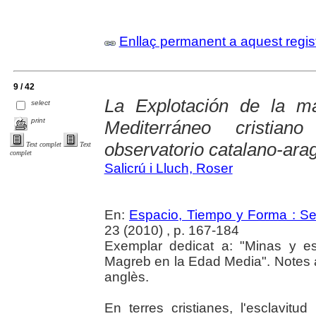
Enllaç permanent a aquest regis
9 / 42
La Explotación de la m
select
print
Mediterráneo cristia
observatorio catalano-ara
Text complet
Text
complet
Salicrú i Lluch, Roser
En:
Espacio, Tiempo y Forma : Seri
23 (2010) , p. 167-184
Exemplar dedicat a: "Minas y es
Magreb en la Edad Media". Notes 
anglès.
En terres cristianes, l'esclavit