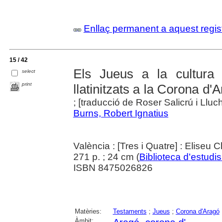
Enllaç permanent a aquest regis
15 / 42
Els Jueus a la cultura 
select
print
llatinitzats a la Corona d
; [traducció de Roser Salicrú i Lluch
Burns, Robert Ignatius
València : [Tres i Quatre] : Eliseu 
271 p. ; 24 cm (
Biblioteca d'estudis
ISBN 8475026826
Matèries:
Testaments
;
Jueus
;
Corona d'Aragó
Àmbit: