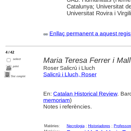
Catalunya; Universitat d
Universitat Rovira i Virgili
Enllaç permanent a aquest regis
4 / 42
Maria Teresa Ferrer i Mal
select
print
Roser Salicrú i Lluch
Salicrú i Lluch, Roser
Text complet
En:
Catalan Historical Review
. Bar
memoriam
)
Notes i referències.
Matèries:
Necrologia
;
Historiadores
;
Professor