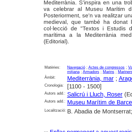
Mediterrània. S'inspira en una t
va celebrar al Museu Marítim d
Posteriorment, se'n va realitzar una
medieval, que també ha donat l
col·lecció de "Textos i Estudis d
marítima a la Mediterrània medie
(Editorial).
Matèries:
Navegació
;
Actes de congressos
;
Va
mitjana
;
Armadors
;
Marins
;
Mariner
Àmbit:
Mediterrània, mar
;
Arag
Cronologia:
[1100 - 1500]
Autors add.:
Salicrú i Lluch, Roser
(Ed
Autors add.:
Museu Marítim de Barce
Localització:
B. Abadia de Montserrat;
Enllaç permanent a aquest regis