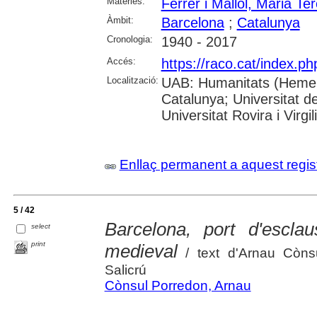
Matèries:
Ferrer i Mallol, Maria Te
Àmbit:
Barcelona
;
Catalunya
Cronologia:
1940 - 2017
Accés:
https://raco.cat/index.p
Localització:
UAB: Humanitats (Hemerot
Catalunya; Universitat d
Universitat Rovira i Virgili
Enllaç permanent a aquest regis
5 / 42
Barcelona, port d'esclau
select
print
medieval
/ text d'Arnau Còns
Salicrú
Cònsul Porredon, Arnau