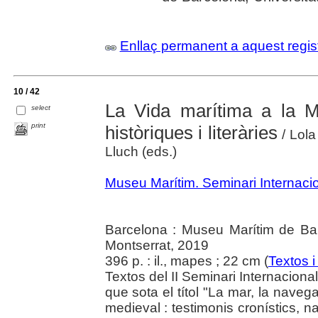
Enllaç permanent a aquest regis
10 / 42
La Vida marítima a la Me
select
print
històriques i literàries
/ Lola
Lluch (eds.)
Museu Marítim. Seminari Internaci
Barcelona : Museu Marítim de Bar
Montserrat, 2019
396 p. : il., mapes ; 22 cm (
Textos i
Textos del II Seminari Internacion
que sota el títol "La mar, la navega
medieval : testimonis cronístics, na