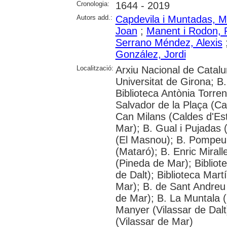
Cronologia:
1644 - 2019
Autors add.:
Capdevila i Muntadas, M
Joan
;
Manent i Rodon,
Serrano Méndez, Alexis
González, Jordi
Localització:
Arxiu Nacional de Catalu
Universitat de Girona; B.
Biblioteca Antònia Torre
Salvador de la Plaça (Cal
Can Milans (Caldes d'Est
Mar); B. Gual i Pujadas
(El Masnou); B. Pompeu
(Mataró); B. Enric Miralle
(Pineda de Mar); Bibliot
de Dalt); Biblioteca Mart
Mar); B. de Sant Andreu 
de Mar); B. La Muntala (
Manyer (Vilassar de Dalt)
(Vilassar de Mar)