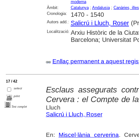
moderna
Àmbit:
Catalunya
;
Andalusia
;
Canàries, illes
Cronologia:
1470 - 1540
Autors add.:
Salicrú i Lluch, Roser
(Pr
Localització:
Arxiu Històric de la Ciut
Barcelona; Universitat 
Enllaç permanent a aquest regis
17 / 42
Esclaus assegurats cont
select
print
Cervera : el Compte de l
Lluch
Text complet
Salicrú i Lluch, Roser
En:
Miscel·lània cerverina
. Cerv