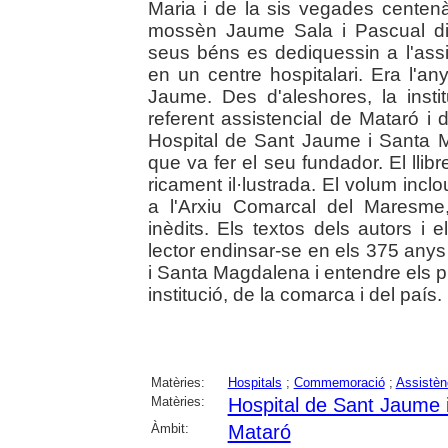
Maria i de la sis vegades centenà
mossèn Jaume Sala i Pascual di
seus béns es dediquessin a l'assi
en un centre hospitalari. Era l'an
Jaume. Des d'aleshores, la insti
referent assistencial de Mataró i
Hospital de Sant Jaume i Santa M
que va fer el seu fundador. El llib
ricament il·lustrada. El volum in
a l'Arxiu Comarcal del Maresme
inèdits. Els textos dels autors i 
lector endinsar-se en els 375 anys
i Santa Magdalena i entendre els p
institució, de la comarca i del país. (
Matèries:
Hospitals
;
Commemoració
;
Assistènc
Matèries:
Hospital de Sant Jaume
Àmbit:
Mataró