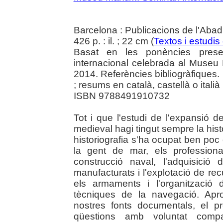
Barcelona : Publicacions de l'Abad
426 p. : il. ; 22 cm (
Textos i estudis
Basat en les ponències pres
internacional celebrada al Museu
2014. Referències bibliogràfiques. Í
; resums en català, castellà o italià 
ISBN 9788491910732
Tot i que l'estudi de l'expansió 
medieval hagi tingut sempre la hist
historiografia s'ha ocupat ben poc d
la gent de mar, els profession
construcció naval, l'adquisició
manufacturats i l'explotació de rec
els armaments i l'organització d
tècniques de la navegació. Aprof
nostres fonts documentals, el p
qüestions amb voluntat compa