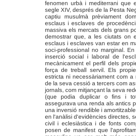
fenomen urbà i mediterrani que e
segle XIV, després de la Pesta Negra
captiu musulmà prèviament domi
esclaus i esclaves de procedènc
massiva els mercats dels grans po
demostrar que, a les ciutats on 
esclaus i esclaves van estar en m
soci-professional no marginal. En
inserció social i laboral de l'e
mecànicament el perfil dels propie
força de treball servil. Els prop
estricta ni necessàriament com a 
de la seva cessió a tercers com assa
jornals, com mitjançant la seva red
(que podia duplicar o fins i t
assegurava una renda als antics pro
una inversió rendible i amortitzable
en l'anàlisi d'evidències directes, s
civil i eclesiàstica i de fonts c
posen de manifest que l'aprofitam