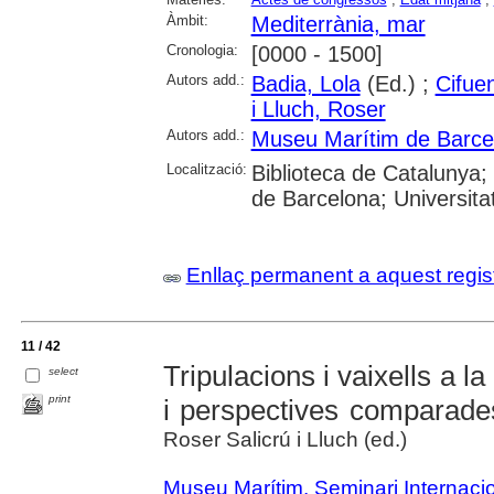
Àmbit:
Mediterrània, mar
Cronologia:
[0000 - 1500]
Autors add.:
Badia, Lola
(Ed.) ;
Cifue
i Lluch, Roser
Autors add.:
Museu Marítim de Barce
Localització:
Biblioteca de Catalunya;
de Barcelona; Universita
Enllaç permanent a aquest regis
11 / 42
Tripulacions i vaixells a l
select
print
i perspectives comparade
Roser Salicrú i Lluch (ed.)
Museu Marítim. Seminari Internaci