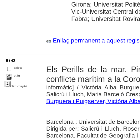
Girona; Universitat Polit
Vic-Universitat Central 
Fabra; Universitat Rovira i
Enllaç permanent a aquest regis
6 / 42
Els Perills de la mar. Pir
select
print
conflicte marítim a la Co
informàtic]
/ Victòria Alba Burgue
Text complet
Salicrú i Lluch, Maria Barceló Cresp
Burguera i Puigserver, Victòria Alb
Barcelona : Universitat de Barcelo
Dirigida per: Salicrú i Lluch, Rose
Barcelona. Facultat de Geografia i 