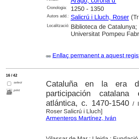
Aragó, corona d'
Cronologia:
1250 - 1350
Autors add.:
Salicrú i Lluch, Roser
(Tr
Localització:
Biblioteca de Catalunya;
Universitat Pompeu Fab
Enllaç permanent a aquest regis
16 / 42
Cataluña en la era d
select
print
participación catalan
atlántica, c. 1470-1540
/ I
Roser Salicrú i Lluch]
Armenteros Martínez, Iván
Vilassar de Mar ; Lleida : Fundació