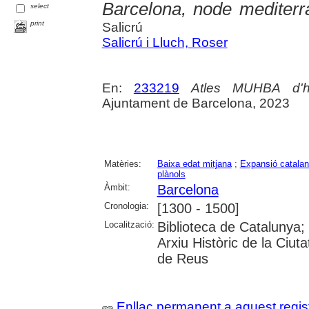
Barcelona, node mediterr
select
print
Salicrú
Salicrú i Lluch, Roser
En:
233219
Atles MUHBA d'hi
Ajuntament de Barcelona, 2023
Matèries:
Baixa edat mitjana
;
Expansió catala
plànols
Àmbit:
Barcelona
Cronologia:
[1300 - 1500]
Localització:
Biblioteca de Catalunya;
Arxiu Històric de la Ciut
de Reus
Enllaç permanent a aquest regis