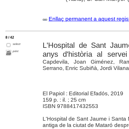
Enllaç permanent a aquest regis
8 / 42
L'Hospital de Sant Jau
select
print
anys d'història al serve
Capdevila, Joan Giménez, Ram
Serrano, Enric Subiñà, Jordi Vilana
El Papiol : Editorial Efadós, 2019
159 p. : il. ; 25 cm
ISBN 9788417432553
L'Hospital de Sant Jaume i Santa 
antiga de la ciutat de Mataró despr