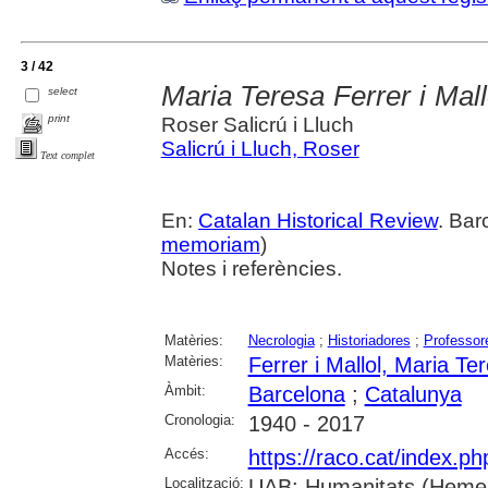
3 / 42
Maria Teresa Ferrer i Mal
select
print
Roser Salicrú i Lluch
Salicrú i Lluch, Roser
Text complet
En:
Catalan Historical Review
. Bar
memoriam
)
Notes i referències.
Matèries:
Necrologia
;
Historiadores
;
Professor
Matèries:
Ferrer i Mallol, Maria Te
Àmbit:
Barcelona
;
Catalunya
Cronologia:
1940 - 2017
Accés:
https://raco.cat/index.p
Localització:
UAB: Humanitats (Hemerot