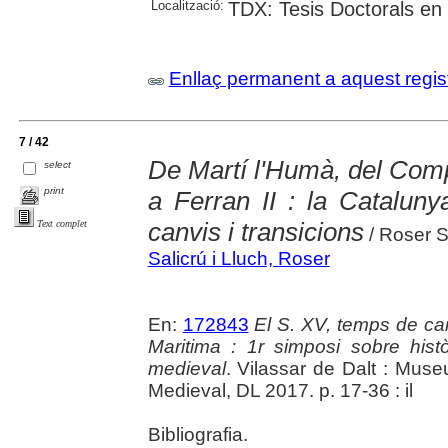
Localització:
TDX: Tesis Doctorals en
Enllaç permanent a aquest regis
7 / 42
De Martí l'Humà, del Com
select
print
a Ferran II : la Catalun
canvis i transicions
Text complet
/ Roser S
Salicrú i Lluch, Roser
En:
172843
El S. XV, temps de can
Maritima : 1r simposi sobre hist
medieval
. Vilassar de Dalt : Mus
Medieval, DL 2017. p. 17-36 : il
Bibliografia.