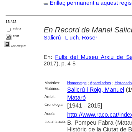
Enllaç permanent a aquest regis
13 / 42
En Record de Manel Salic
select
print
Salicrú i Lluch, Roser
Text complet
En:
Fulls del Museu Arxiu de S
2017), p. 4-5
Matèries:
Homenatge
;
Aparelladors
;
Historiado
Matèries:
Salicrú i Roig, Manuel
(1
Àmbit:
Mataró
Cronologia:
[1941 - 2015]
Accés:
http://www.raco.cat/ind
Localització:
B. Pompeu Fabra (Mataró
Històric de la Ciutat de 