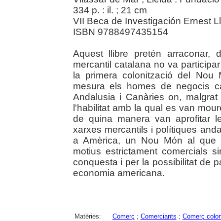
334 p. : il. ; 21 cm
VII Beca de Investigación Ernest Llu
ISBN 9788497435154
Aquest llibre pretén arraconar, 
mercantil catalana no va participa
la primera colonització del Nou
mesura els homes de negocis ca
Andalusia i Canàries on, malgra
l'habilitat amb la qual es van mou
de quina manera van aprofitar le
xarxes mercantils i polítiques and
a Amèrica, un Nou Món al que v
motius estrictament comercials sin
conquesta i per la possibilitat de p
economia americana.
Matèries:
Comerç
;
Comerciants
;
Comerç colon