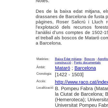
Notes.
Des de la baixa edat mitjana, e
drassanes de Barcelona de fusta p
pàgines, Roser Salicrú i Lluch
l'explotació dels recursos fore
l'anàlisi d'uns comptes de 1502-1
el treball als boscos de Mataró com
a Barcelona.
Matèries:
Baixa Edat mitjana
;
Boscos
;
Aprofit
construcció
;
Fonts documentals
Àmbit:
Mataró
;
Barcelona
Cronologia:
[1422 - 1503]
Accés:
http://www.raco.cat/ind
Localització:
B. Pompeu Fabra (Mataró
la Ciutat de Barcelona; 
(Hemeroteca); Universita
Universitat Pompeu Fabra