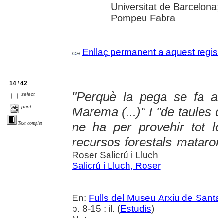
Universitat de Barcelona;
Pompeu Fabra
Enllaç permanent a aquest regis
14 / 42
"Perquè la pega se fa a
select
print
Marema (...)" I "de taules d
ne ha per provehir tot l
Text complet
recursos forestals mataro
Roser Salicrú i Lluch
Salicrú i Lluch, Roser
En:
Fulls del Museu Arxiu de Sant
p. 8-15 : il. (
Estudis
)