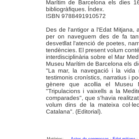
Marítim de Barcelona els dies 1
bibliogràfiques. Índex.
ISBN 9788491910572
Des de l'antigor a l'Edat Mitjana
per on naveguem des de fa tants
desvetllat l'atenció de poetes, narr
tendències. El present volum conté
interdisciplinària sobre el Mar Medit
Museu Marítim de Barcelona els dies
"La mar, la navegació i la vida 
testimonis cronístics, narratius i 
gènere que acollia el Museu 
"Tripulacions i vaixells a la Medi
comparades", que s'havia realitzat 
volum dins de la mateixa col·le
Catalana". (Editorial).
Matèries:
Actes de congressos
;
Edat mitjana
;