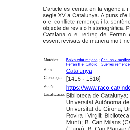
L'article es centra en la vigència 
segle XV a Catalunya. Alguns d'ell
o el conflicte remença i la sentèn
objecte de revisió historiogràfica. P
Catalana o el redreç de Ferran 
essent revisats de manera molt inci
Matèries:
Baixa edat mitjana
;
Crisi baix-mediev
Ferran II el Catòlic
;
Guerres remence
Àmbit:
Catalunya
Cronologia:
[1416 - 1516]
Accés:
https://www.raco.cat/ind
Localització:
Biblioteca de Catalunya;
Universitat Autònoma de 
Universitat de Girona; U
Rovira i Virgili; Bibliote
Munt); B. Can Milans (C
(Tiana); B. Can Manyer (