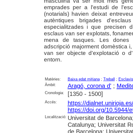
masculina va ser molt més gener
emprades per a l'estudi de l'esc
(notarials) havien deixat entrev
autèntiques brigades d'esclau
especialitzades i que precisen 
esclaus van ser explotats, fonamen
mena de tasques. Les dones e
adscripció majorment domèstica i,
van ser objecte d'explotació o d
entorn.
Matèries:
Baixa edat mitjana
;
Treball
;
Esclavi
Àmbit:
Aragó, corona d'
;
Medit
Cronologia:
[1350 - 1500]
Accés:
https://dialnet.unirioja.
https://doi.org/10.5944/e
Localització:
Universitat de Barcelona;
Catalunya; Universitat Ro
de Barcelona; Universita