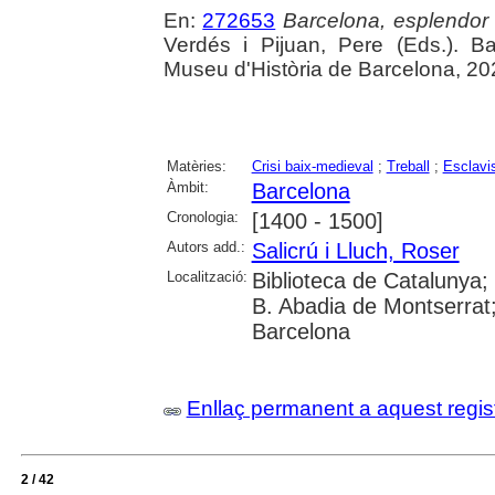
En:
272653
Barcelona, esplendor i
Verdés i Pijuan, Pere (Eds.). B
Museu d'Història de Barcelona, 20
Matèries:
Crisi baix-medieval
;
Treball
;
Esclav
Àmbit:
Barcelona
Cronologia:
[1400 - 1500]
Autors add.:
Salicrú i Lluch, Roser
Localització:
Biblioteca de Catalunya; 
B. Abadia de Montserrat; 
Barcelona
Enllaç permanent a aquest regis
2 / 42