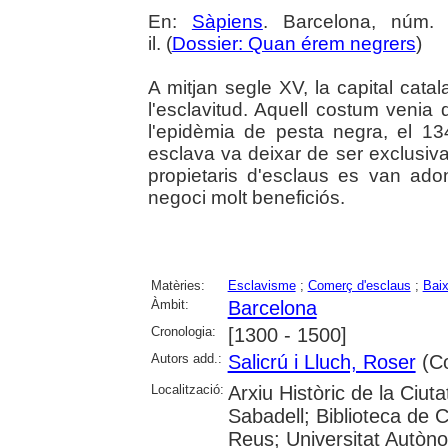
En:
Sàpiens
. Barcelona, núm.
il. (
Dossier: Quan érem negrers
)
A mitjan segle XV, la capital cata
l'esclavitud. Aquell costum venia 
l'epidèmia de pesta negra, el 1
esclava va deixar de ser exclusiva
propietaris d'esclaus es van ado
negoci molt beneficiós.
Matèries:
Esclavisme
;
Comerç d'esclaus
;
Baix
Àmbit:
Barcelona
Cronologia:
[1300 - 1500]
Autors add.:
Salicrú i Lluch, Roser
(Co
Localització:
Arxiu Històric de la Ciut
Sabadell; Biblioteca de 
Reus; Universitat Autòno