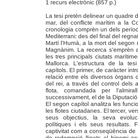
1 recurs electrònic (857 p.)
La tesi pretén delinear un quadre div
mar, del conflicte marítim a la 
cronologia comprèn un dels perío
Mediterrani: des del final del regna
Martí l'Humà, a la mort del segon r
Magnànim. La recerca s'emprèn a p
les tres principals ciutats maríti
Mallorca. L'estructura de la tes
capítols. El primer, de caràcter int
relació entre els diversos òrgans 
del rei, a través del control dels
flota, comandada per l'almiral
successivament, el de la Diputació
El segon capítol analitza les funcio
les flotes ciutadanes. El tercer, ve
seus objectius, la seva evoluc
polítiques i els seus resultats. 
captivitat com a conseqüència de l
de redempció lligats al binomi ec