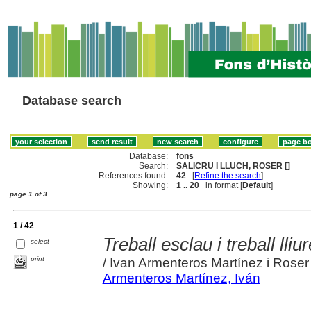
Database search
Database:
fons
Search:
SALICRU I LLUCH, ROSER []
References found:
42
[
Refine the search
]
Showing:
1 .. 20
in format [
Default
]
page 1 of 3
1 / 42
Treball esclau i treball lli
select
print
/ Ivan Armenteros Martínez i Roser 
Armenteros Martínez, Iván