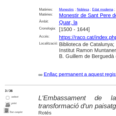
Matèries:
Monestirs
;
Noblesa
;
Edat moderna
Matèries:
Monestir de Sant Pere de
Àmbit:
Quar, la
Cronologia:
[1500 - 1644]
Accés:
https://raco.cat/index.ph
Localització:
Biblioteca de Catalunya;
Institut Ramon Muntaner
B. Guillem de Berguedà (
Enllaç permanent a aquest regis
3 / 36
L'Embassament de la
select
print
transformació d'un paisatge
Rotés
Text complet