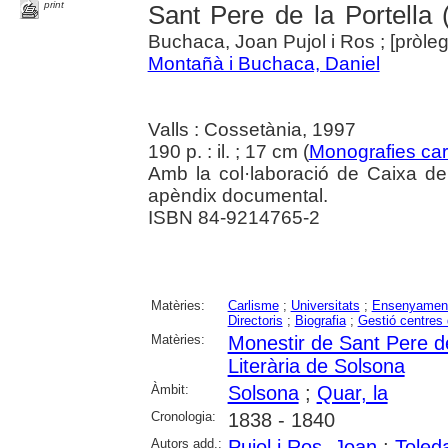
print
Sant Pere de la Portella 
Buchaca, Joan Pujol i Ros ; [pròleg
Montañà i Buchaca, Daniel
Valls : Cossetània, 1997
190 p. : il. ; 17 cm (
Monografies car
Amb la col·laboració de Caixa de C
apèndix documental.
ISBN 84-9214765-2
Matèries:
Carlisme
;
Universitats
;
Ensenyament
Directoris
;
Biografia
;
Gestió centres
Matèries:
Monestir de Sant Pere de
Literària de Solsona
Àmbit:
Solsona
;
Quar, la
Cronologia:
1838 - 1840
Autors add.:
Pujol i Ros, Joan
;
Toled