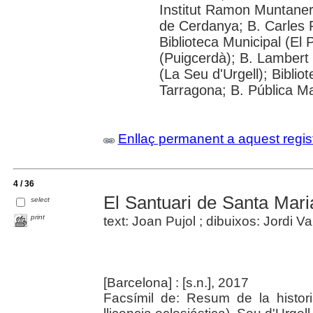
Institut Ramon Muntaner; 
de Cerdanya; B. Carles R
Biblioteca Municipal (El
(Puigcerdà); B. Lambert 
(La Seu d'Urgell); Biblio
Tarragona; B. Pública M
Enllaç permanent a aquest regis
4 / 36
El Santuari de Santa Mari
select
print
text: Joan Pujol ; dibuixos: Jordi V
[Barcelona] : [s.n.], 2017
Facsímil de: Resum de la histor