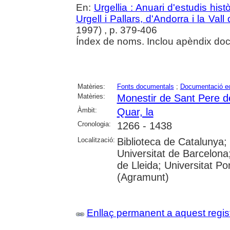
En:
Urgellia : Anuari d'estudis his
Urgell i Pallars, d'Andorra i la Vall
1997) , p. 379-406
Índex de noms. Inclou apèndix do
Matèries:
Fonts documentals
;
Documentació ec
Matèries:
Monestir de Sant Pere de
Àmbit:
Quar, la
Cronologia:
1266 - 1438
Localització:
Biblioteca de Catalunya
Universitat de Barcelona;
de Lleida; Universitat P
(Agramunt)
Enllaç permanent a aquest regis