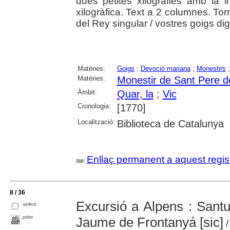
dues petites xilografies amb la i
xilogràfica. Text a 2 columnes. To
del Rey singular / vostres goigs di
Matèries:
Goigs
;
Devoció mariana
;
Monestirs
Matèries:
Monestir de Sant Pere de
Àmbit:
Quar, la
;
Vic
Cronologia:
[1770]
Localització:
Biblioteca de Catalunya
Enllaç permanent a aquest regis
8 / 36
Excursió a Alpens : Santu
select
print
Jaume de Frontanyá [sic]
/