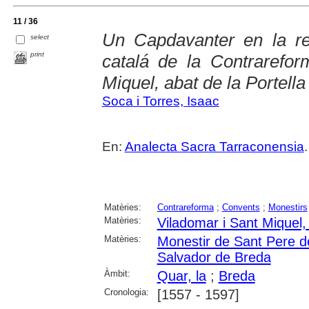
11 / 36
Un Capdavanter en la re
select
print
catalá de la Contrarefor
Miquel, abat de la Portella
Soca i Torres, Isaac
En:
Analecta Sacra Tarraconensia
Matèries:
Contrareforma
;
Convents
;
Monestirs
Matèries:
Viladomar i Sant Miquel,
Matèries:
Monestir de Sant Pere de
Salvador de Breda
Àmbit:
Quar, la
;
Breda
Cronologia:
[1557 - 1597]