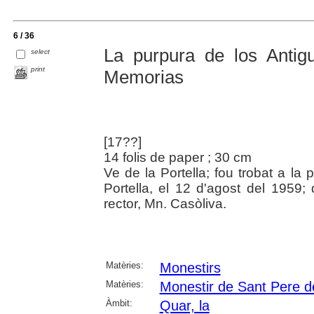
6 / 36
La purpura de los Antig
select
print
Memorias
[17??]
14 folis de paper ; 30 cm
Ve de la Portella; fou trobat a la
Portella, el 12 d'agost del 1959;
rector, Mn. Casòliva.
Matèries:
Monestirs
Matèries:
Monestir de Sant Pere d
Àmbit:
Quar, la