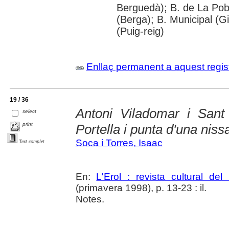
Berguedà); B. de La Pobl
(Berga); B. Municipal (G
(Puig-reig)
Enllaç permanent a aquest regis
19 / 36
Antoni Viladomar i Sant 
select
print
Portella i punta d'una niss
Soca i Torres, Isaac
Text complet
En:
L'Erol : revista cultural de
(primavera 1998), p. 13-23 : il.
Notes.