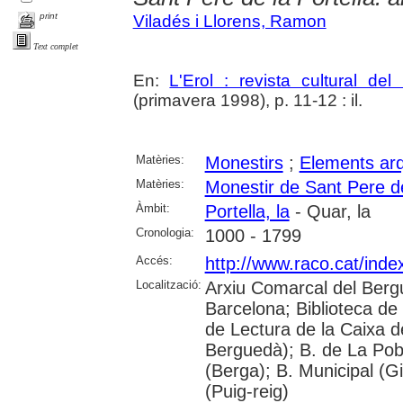
print
Viladés i Llorens, Ramon
Text complet
En:
L'Erol : revista cultural de
(primavera 1998), p. 11-12 : il.
Matèries:
Monestirs
;
Elements arq
Matèries:
Monestir de Sant Pere de
Àmbit:
Portella, la
- Quar, la
Cronologia:
1000 - 1799
Accés:
http://www.raco.cat/inde
Localització:
Arxiu Comarcal del Berg
Barcelona; Biblioteca de
de Lectura de la Caixa 
Berguedà); B. de La Pobl
(Berga); B. Municipal (G
(Puig-reig)