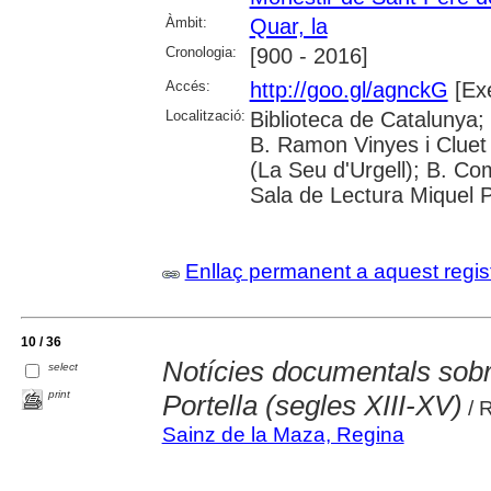
Àmbit:
Quar, la
Cronologia:
[900 - 2016]
Accés:
http://goo.gl/agnckG
[Exe
Localització:
Biblioteca de Catalunya;
B. Ramon Vinyes i Cluet
(La Seu d'Urgell); B. Co
Sala de Lectura Miquel P
Enllaç permanent a aquest regis
10 / 36
Notícies documentals sobr
select
print
Portella (segles XIII-XV)
/ 
Sainz de la Maza, Regina