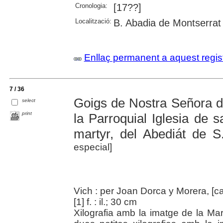
Cronologia:
[17??]
Localització:
B. Abadia de Montserrat
Enllaç permanent a aquest regis
7 / 36
Goigs de Nostra Señora d
select
print
la Parroquial Iglesia de s
martyr, del Abediát de S
especial]
Vich : per Joan Dorca y Morera, [c
[1] f. : il.; 30 cm
Xilografia amb la imatge de la Ma