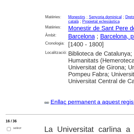
Matèries:
Monestirs
;
Senyoria dominical
;
Dret
català
;
Propietat eclesiàstica
Matèries:
Monestir de Sant Pere de
Àmbit:
Barcelona
;
Barcelona, p
Cronologia:
[1400 - 1800]
Localització:
Biblioteca de Catalunya
Humanitats (Hemeroteca)
Universitat de Girona; Un
Pompeu Fabra; Universitat
Universitat Central de C
Enllaç permanent a aquest regis
16 / 36
La Universitat carlina a
select