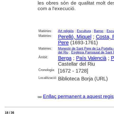
les obres són de qualitat molt de
com a l'execució.
Matèries:
Art religiós
;
Escultura
;
Barroc
;
Escu
Matèries:
Perelló, Miquel
;
Costa, 
Pere
(1693-1761)
Matèries:
Monestir de Sant Pere de La Portella 
del Riu
;
Església Parroquial de Sant
Àmbit:
Berga
;
País Valencià
;
P
Castellar del Riu
Cronologia:
[1672 - 1728]
Localització:
Biblioteca Borja (URL)
Enllaç permanent a aquest regis
18 / 36