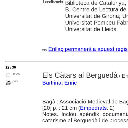
Localització:
Biblioteca de Catalunya;
B. Centre de Lectura de 
Universitat de Girona; Un
Universitat Pompeu Fabra;
Universitat de Lleida
Enllaç permanent a aquest regis
12 / 36
Els Càtars al Berguedà
select
/ En
print
Bartrina, Enric
Bagà : Associació Medieval de Ba
[20] p. ; 21 cm (
Empedrats
, 2)
Notes. Inclou apèndix documenta
catarisme al Berguedà i de processo