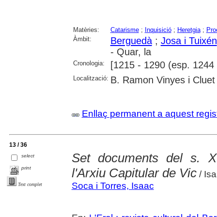
Matèries:
Catarisme
;
Inquisició
;
Heretgia
;
Pro
Àmbit:
Berguedà
;
Josa i Tuixén
- Quar, la
Cronologia:
[1215 - 1290 (esp. 1244 
Localització:
B. Ramon Vinyes i Cluet
Enllaç permanent a aquest regis
13 / 36
Set documents del s. XI
select
print
l'Arxiu Capitular de Vic
/ Is
Soca i Torres, Isaac
Text complet