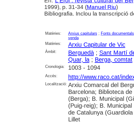
En:
L'Erol : revista cultural del B
1999), p. 31-34 (
Manuel Riu
)
Bibliografia. Inclou la transcripció
Matèries:
Arxius capitulars
;
Fonts documentals
venda
Matèries:
Arxiu Capitular de Vic
Àmbit:
Berguedà
;
Sant Martí d
Quar, la
;
Berga, comtat
Cronologia:
1003 - 1094
Accés:
http://www.raco.cat/inde
Localització:
Arxiu Comarcal del Berg
Barcelona; Biblioteca de
(Berga); B. Municipal (G
(Puig-reig); B. Municipal
de Catalunya (Guardiola
Lillet