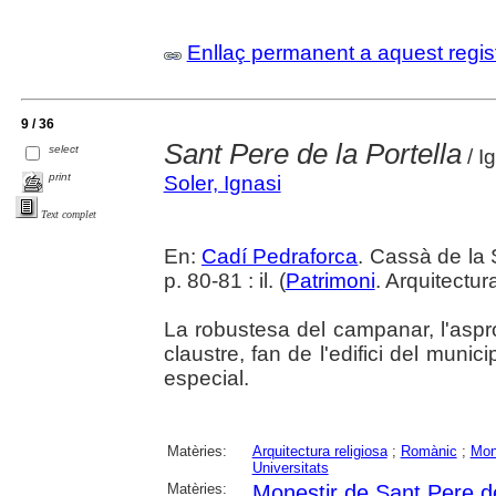
Enllaç permanent a aquest regis
9 / 36
Sant Pere de la Portella
select
/ Ig
print
Soler, Ignasi
Text complet
En:
Cadí Pedraforca
. Cassà de la 
p. 80-81 : il. (
Patrimoni
. Arquitectur
La robustesa del campanar, l'aspro
claustre, fan de l'edifici del muni
especial.
Matèries:
Arquitectura religiosa
;
Romànic
;
Mon
Universitats
Matèries:
Monestir de Sant Pere de