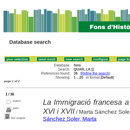
Database search
Database:
fons
Search:
QUAR, LA []
References found:
36
[
Refine the search
]
Showing:
1 .. 20
in format [
Default
]
page 1 of 2
1 / 36
La Immigració francesa a
select
print
XVI i XVII
/ Marta Sánchez Sole
Sánchez Soler, Marta
Text complet