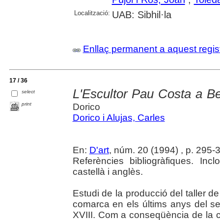
Localització:
UAB: Sibhil·la
Enllaç permanent a aquest regis
17 / 36
L'Escultor Pau Costa a B
select
print
Dorico
Dorico i Alujas, Carles
En:
D'art
, núm. 20 (1994) , p. 295-32
Referències bibliogràfiques. I
castellà i anglès.
Estudi de la producció del taller d
comarca en els últims anys del seg
XVIII. Com a conseqüència de la co