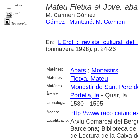
Mateu Fletxa el Jove, abat
select
print
M. Carmen Gómez
Gómez i Muntané, M. Carmen
Text complet
En:
L'Erol : revista cultural de
(primavera 1998), p. 24-26
Matèries:
Abats
;
Monestirs
Matèries:
Fletxa, Mateu
Matèries:
Monestir de Sant Pere de
Àmbit:
Portella, la
- Quar, la
Cronologia:
1530 - 1595
Accés:
http://www.raco.cat/inde
Localització:
Arxiu Comarcal del Berg
Barcelona; Biblioteca de
de Lectura de la Caixa 