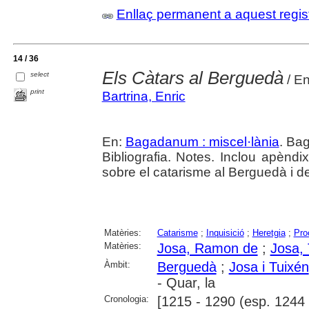
Enllaç permanent a aquest regis
14 / 36
Els Càtars al Berguedà
select
/ En
print
Bartrina, Enric
En:
Bagadanum : miscel·lània
. Bag
Bibliografia. Notes. Inclou apènd
sobre el catarisme al Berguedà i de
Matèries:
Catarisme
;
Inquisició
;
Heretgia
;
Pro
Matèries:
Josa, Ramon de
;
Josa,
Àmbit:
Berguedà
;
Josa i Tuixén
- Quar, la
Cronologia:
[1215 - 1290 (esp. 1244 