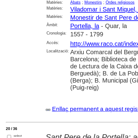
Matèries:
Abats
;
Monestirs
;
Ordes religiosos
Matèries:
Viladomar i Sant Miquel,
Matèries:
Monestir de Sant Pere de
Àmbit:
Portella, la
- Quar, la
Cronologia:
1557 - 1799
Accés:
http://www.raco.cat/inde
Localització:
Arxiu Comarcal del Berg
Barcelona; Biblioteca de
de Lectura de la Caixa 
Berguedà); B. de La Pobl
(Berga); B. Municipal (G
(Puig-reig)
Enllaç permanent a aquest regis
20 / 36
Sant Pere de la Portella: a
select