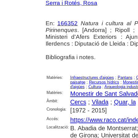
Serra i Rotés, Rosa
En:
166352
Natura i cultura al 
Pirinenques
. [Andorra] ; Ripoll 
Ministeri d'Afers Exteriors : Aju
Ilerdencs : Diputació de Lleida : Di
Bibliografia i notes.
Matèries:
Infraestructures d'aigües
;
Pantans
;
O
paisatge
;
Recursos hídrics
;
Monesti
d'aigües
;
Cultura
;
Arqueologia industr
Matèries:
Monestir de Sant Salvado
Àmbit:
Cercs
;
Vilada
;
Quar, la
Cronologia:
[1972 - 2015]
Accés:
https://www.raco.cat/ind
Localització:
B. Abadia de Montserrat;
de Girona; Universitat de 