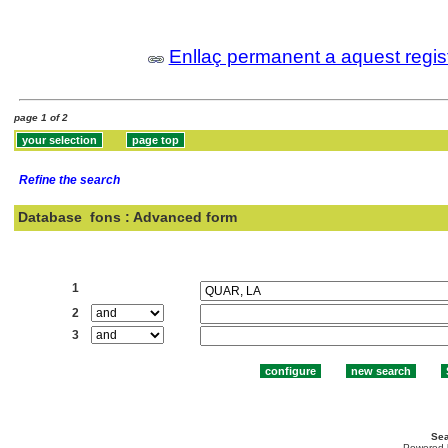
Enllaç permanent a aquest regis
page 1 of 2
Refine the search
Database
fons : Advanced form
Search:
1
2
3
Sea
Powered