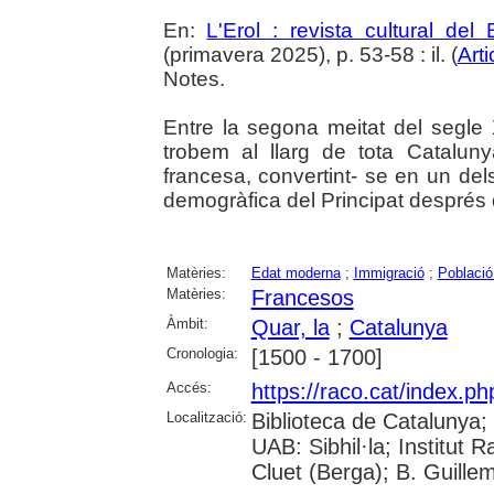
En:
L'Erol : revista cultural del
(primavera 2025), p. 53-58 : il. (
Arti
Notes.
Entre la segona meitat del segle 
trobem al llarg de tota Catalun
francesa, convertint- se en un del
demogràfica del Principat després d
Matèries:
Edat moderna
;
Immigració
;
Població
Matèries:
Francesos
Àmbit:
Quar, la
;
Catalunya
Cronologia:
[1500 - 1700]
Accés:
https://raco.cat/index.p
Localització:
Biblioteca de Catalunya;
UAB: Sibhil·la; Institut
Cluet (Berga); B. Guille