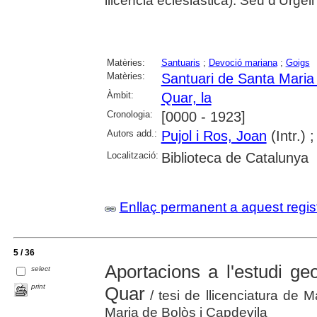
llicencia eclesiástica). Seu d'Urge
Matèries:
Santuaris
;
Devoció mariana
;
Goigs
Matèries:
Santuari de Santa Maria
Àmbit:
Quar, la
Cronologia:
[0000 - 1923]
Autors add.:
Pujol i Ros, Joan
(Intr.) 
Localització:
Biblioteca de Catalunya
Enllaç permanent a aquest regis
5 / 36
Aportacions a l'estudi ge
select
print
Quar
/ tesi de llicenciatura de M
Maria de Bolòs i Capdevila