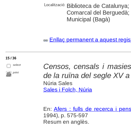
Localització:
Biblioteca de Catalunya; 
Comarcal del Berguedà; 
Municipal (Bagà)
Enllaç permanent a aquest regis
15 / 36
Censos, censals i masies 
select
print
de la ruïna del segle XV a
Núria Sales
Sales i Folch, Núria
En:
Afers : fulls de recerca i pe
1994), p. 575-597
Resum en anglès.