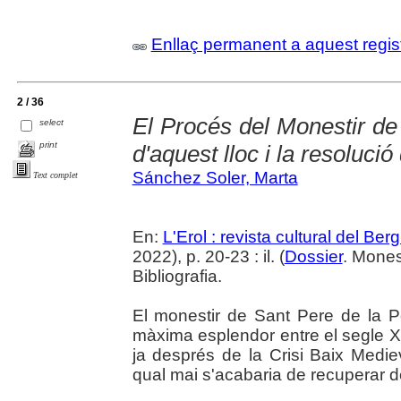
Enllaç permanent a aquest regis
2 / 36
El Procés del Monestir de 
select
print
d'aquest lloc i la resoluci
Sánchez Soler, Marta
Text complet
En:
L'Erol : revista cultural del Be
2022), p. 20-23 : il. (
Dossier
. Mones
Bibliografia.
El monestir de Sant Pere de la P
màxima esplendor entre el segle XI 
ja després de la Crisi Baix Medi
qual mai s'acabaria de recuperar de