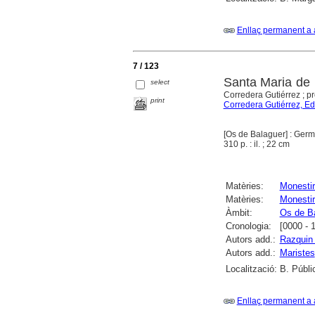
Enllaç permanent a 
7 / 123
Santa Maria de B
select
Corredera Gutiérrez ; 
print
Corredera Gutiérrez, E
[Os de Balaguer] : Germ
310 p. : il. ; 22 cm
Matèries:
Monesti
Matèries:
Monestir
Àmbit:
Os de B
Cronologia:
[0000 - 
Autors add.:
Razquin 
Autors add.:
Maristes
Localització:
B. Públi
Enllaç permanent a 