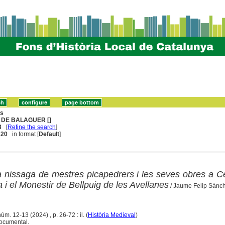
ns
 DE BALAGUER []
3
[
Refine the search
]
. 20
in format [
Default
]
a nissaga de mestres picapedrers i les seves obres a C
i el Monestir de Bellpuig de les Avellanes
/ Jaume Felip Sánc
úm. 12-13 (2024) , p. 26-72 : il. (
Història Medieval
)
documental.