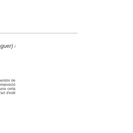
aguer)
/
geridor de
composició
 una certa
rt d'estil