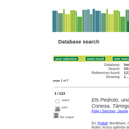
Database search
Database:
fo
Search:
OS
References found:
12
Showing:
1 .
page 1 of 7
1 / 123
Els Pedrolo, un
select
Conesa, Tàrrega 
print
Felip i Sánchez, Jaume
Text complet
En:
Podall
. Montblanc, n
Notes. Inclou apèndix 