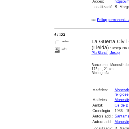
Accés:
https://
Localització:
B. Marga
Enllaç permanent a 
6 / 123
La Guerra Civil
select
(Lleida)
/ Josep Pla 
print
Pla Blanch, Josep
Barcelona : Monestir de
175 p. ; 21 cm
Bibliografia.
Matèries:
Monesti
religiose
Matèries:
Monestir
Àmbit:
Os de B
Cronologia:
1936 - 1
Autors add.:
Santama
Autors add.:
Monestir
Localització:
B. Marga