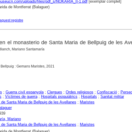
museucn.com/uploads/files/pdf_s/NOKARIA_II-1.pdf
[exemplar complet]
rida de Montferrat (Balaguer)
aquest registre
 en el monasterio de Santa Maria de Bellpuig de les Av
Blanch, Mariano Santamaría
 Bellpuig : Gemans Maristes, 2021
rs
;
Guerra civil espanyola
;
Clergues
;
Ordes religiosos
;
Confiscació
;
Perse
s
;
Víctimes de guerra
;
Hospitals psiquiàtrics
;
Hospitals
;
Sanitat militar
 de Santa Maria de Bellpuig de les Avellanes
;
Maristes
alaguer
939
ría, Mariano
 de Santa Maria de Bellpuig de les Avellanes
;
Maristes
rida de Montferrat (Balaguer)