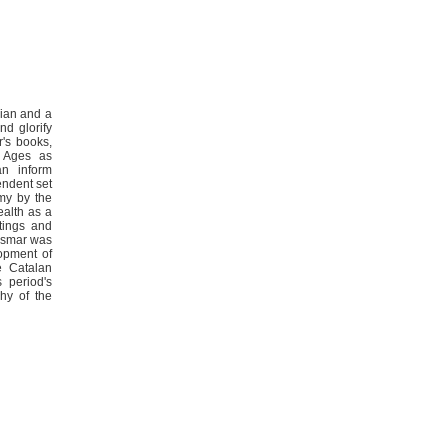
rian and a
nd glorify
's books,
e Ages as
an inform
endent set
omy by the
ealth as a
tings and
resmar was
lopment of
e Catalan
 period's
hy of the