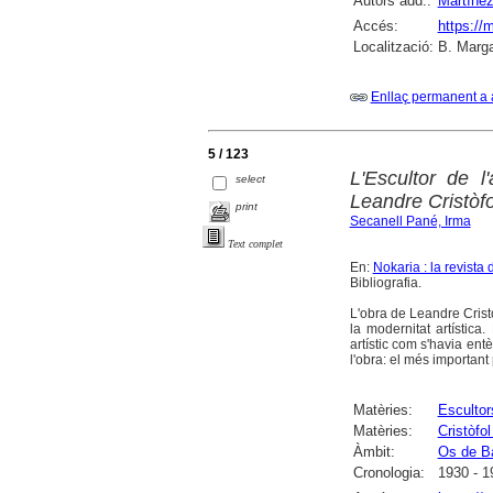
Autors add.:
Martínez
Accés:
https://
Localització:
B. Marga
Enllaç permanent a 
5 / 123
L'Escultor de l
select
Leandre Cristòf
print
Secanell Pané, Irma
Text complet
En:
Nokaria : la revist
Bibliografia.
L'obra de Leandre Cristò
la modernitat artístic
artístic com s'havia entè
l'obra: el més important
Matèries:
Escultor
Matèries:
Cristòfo
Àmbit:
Os de B
Cronologia:
1930 - 1