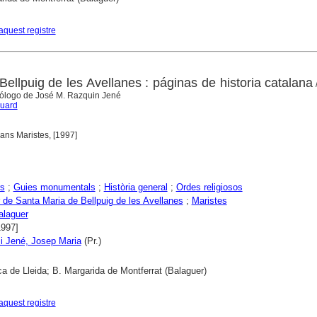
aquest registre
ellpuig de les Avellanes : páginas de historia catalana
prólogo de José M. Razquin Jené
duard
ans Maristes, [1997]
rs
;
Guies monumentals
;
Història general
;
Ordes religiosos
 de Santa Maria de Bellpuig de les Avellanes
;
Maristes
alaguer
1997]
i Jené, Josep Maria
(Pr.)
ca de Lleida; B. Margarida de Montferrat (Balaguer)
aquest registre