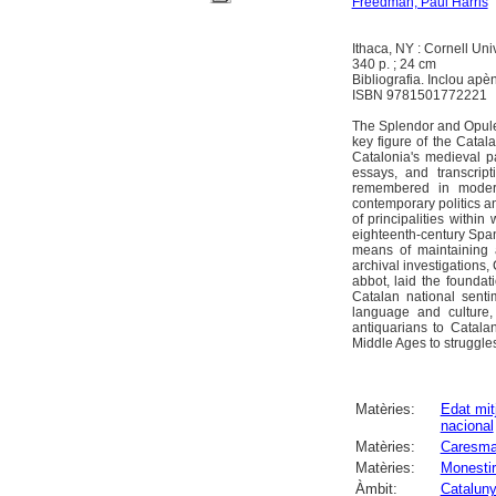
Freedman, Paul Harris
Ithaca, NY : Cornell Uni
340 p. ; 24 cm
Bibliografia. Inclou apè
ISBN 9781501772221
The Splendor and Opule
key figure of the Cata
Catalonia's medieval p
essays, and transcrip
remembered in modern
contemporary politics an
of principalities with
eighteenth-century Spa
means of maintaining a
archival investigations
abbot, laid the foundat
Catalan national senti
language and culture,
antiquarians to Catala
Middle Ages to struggles
Matèries:
Edat mit
nacional
Matèries:
Caresma
Matèries:
Monestir
Àmbit:
Catalun