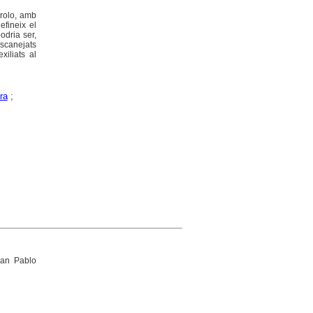
drolo, amb
fineix el
odria ser,
scanejats
xiliats al
ra
;
an Pablo