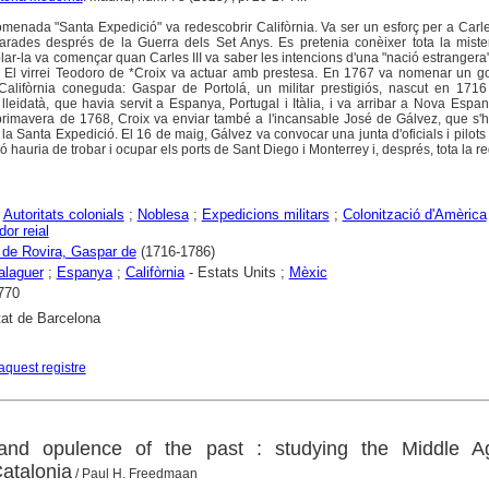
omenada "Santa Expedició" va redescobrir Califòrnia. Va ser un esforç per a Carle
rades després de la Guerra dels Set Anys. Es pretenia conèixer tota la mister
blar-la va començar quan Carles III va saber les intencions d'una "nació estrangera
. El virrei Teodoro de *Croix va actuar amb prestesa. En 1767 va nomenar un g
la Califòrnia coneguda: Gaspar de Portolá, un militar prestigiós, nascut en 17
 lleidatà, que havia servit a Espanya, Portugal i Itàlia, i va arribar a Nova Esp
primavera de 1768, Croix va enviar també a l'incansable José de Gálvez, que s'h
 la Santa Expedició. El 16 de maig, Gálvez va convocar una junta d'oficials i pilots 
ó hauria de trobar i ocupar els ports de Sant Diego i Monterrey i, després, tota la re
;
Autoritats colonials
;
Noblesa
;
Expedicions militars
;
Colonització d'Amèrica
or reial
i de Rovira, Gaspar de
(1716-1786)
alaguer
;
Espanya
;
Califòrnia
- Estats Units ;
Mèxic
770
tat de Barcelona
aquest registre
and opulence of the past : studying the Middle A
atalonia
/ Paul H. Freedmaan