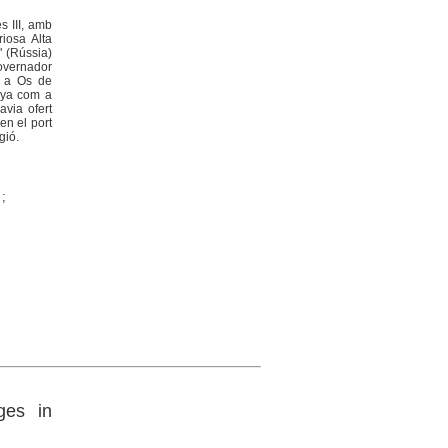
s III, amb
iosa Alta
" (Rússia)
overnador
16 a Os de
anya com a
avia ofert
en el port
gió.
;
ges in