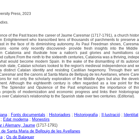
versity Press, 2023
ndixs.
nce of the Past traces the career of Jaume Caresmar (1717-1791), a church histo
lan Enlightenment who transcribed tens of thousands of parchments to preserve a
ast in the face of its diminishing autonomy. As Paul Freedman shows, Caresmar
tions -some only recently discovered- provide fresh insights into the Middl
 Catalonia and illustrate how a nation's past glories and humiliations c
d culture.From the ninth to the sixteenth centuries, Catalonia was a thriving, indep
in what would become modern Spain. In the wake of the dismantling of its auton
nish state, Catalan scholars looked to the region's medieval independence and w
 distinct Catalan identity and resisting Castilian hegemony. Through their wri
, Caresmar and the canons at Santa Maria de Bellpuig de les Avellanes, where Ca
ions for not only the scholarly exploration of the Middle Ages but also the deve
ment. Although the eighteenth century is often regarded as a low point for th
 The Splendor and Opulence of the Past emphasizes the importance of this
n projects of modernization and economic progress and links their historiograp
 over Catalonia's relationship to the Spanish state over two centuries. (Editorial).
jana
;
Fonts documentals
;
Historiadors
;
Historiografia
;
Il·lustració
;
Identitat
;
Edat moderna
;
Monestirs
r i Alemany, Jaume
(1717-1791)
 de Santa Maria de Bellpuig de les Avellanes
ya
;
Os de Balaguer