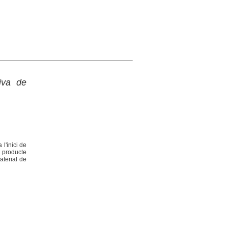
iva de
l'inici de
l producte
material de