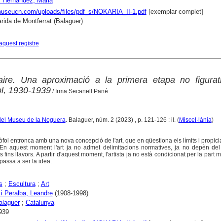
 Hernández, Maria
museucn.com/uploads/files/pdf_s/NOKARIA_II-1.pdf
[exemplar complet]
rida de Montferrat (Balaguer)
aquest registre
'aire. Una aproximació a la primera etapa no figurat
ol, 1930-1939
/ Irma Secanell Pané
a del Museu de la Noguera
. Balaguer, núm. 2 (2023) , p. 121-126 : il. (
Miscel·lània
)
fol entronca amb una nova concepció de l'art, que en qüestiona els límits i propicia 
a. En aquest moment l'art ja no admet delimitacions normatives, ja no depèn de
s fins llavors. A partir d'aquest moment, l'artista ja no està condicionat per la part 
 passa a ser la idea.
s
;
Escultura
;
Art
l i Peralba, Leandre
(1908-1998)
alaguer
;
Catalunya
939