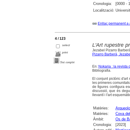
Cronologia:
[0000 - 
Localització:
Universi
Enllaç permanent a 
4 / 123
L'Art rupestre p
select
Jezabel Pizarro Barber
print
Pizarro Barberà, Jezabe
Text complet
En:
Nokaria : la revist
Bibliografia.
El conjunt pictòric d'ar
les primeres comunitats
de figures configura es
discussió, que és deguda 
llevantí i l'art esquemàti
Matèries:
Arqueolo
Matèries:
Cova del
Àmbit:
Os de B
Cronologia:
[2023]