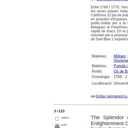
Entre 1768 i 1770, l'an
les seves arques malpa
Califòrnia. El pla de po
en perjudici d'Espanya
polític-militar per a 
Balaguer, al Prepirineu
capità de dracs. En la 
voluntari per a preparar
de Sant Blas. L'expedici
Matèries:
Militars
Governad
Matèries:
Portolà 
Àmbit:
Os de B
Cronologia:
1768 - 1
Localització:
Universi
Enllaç permanent a 
3 / 123
The Splendor 
select
Enlightenment C
print