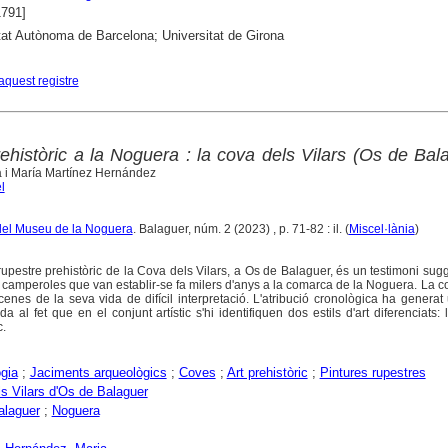
1791]
tat Autònoma de Barcelona; Universitat de Girona
aquest registre
rehistòric a la Noguera : la cova dels Vilars (Os de Bal
à i María Martínez Hernández
l
a del Museu de la Noguera
. Balaguer, núm. 2 (2023) , p. 71-82 : il. (
Miscel·lània
)
t rupestre prehistòric de la Cova dels Vilars, a Os de Balaguer, és un testimoni sug
 camperoles que van establir-se fa milers d'anys a la comarca de la Noguera. La 
cenes de la seva vida de difícil interpretació. L'atribució cronològica ha generat
al fet que en el conjunt artístic s'hi identifiquen dos estils d'art diferenciats: l'a
c.
gia
;
Jaciments arqueològics
;
Coves
;
Art prehistòric
;
Pintures rupestres
s Vilars d'Os de Balaguer
alaguer
;
Noguera