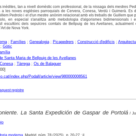
 inèdites, tan a nivell domèstic com professional, de la nissaga dels mestres Pe
s a les noves esglésies parroquials de Cervera, Conesa, Verdú i Guimerà. Es de
illem Pedrolo i el d'un mestre anònim relacionat amb els treballs de Guillem que p
olo, en especial s'analitza amb metodologia d'algorismes bidimensionals i e
all escultòric dels sepulcres comtals de Bellpuig de les Avellanes, actualment e
 Art de Nova York.
erna
;
Famílies
;
Genealogia
;
Picapedrers
;
Construcció d'edificis
;
Arquitectu
;
Gòtic
amília
de Santa Maria de Bellpuig de les Avellanes
Conesa
;
Tàrrega
;
Os de Balaguer
400]
aco.cat/index.php/Podall/article/view/980000008561
aquest registre
oniente. La Santa Expedición de Gaspar de Portolá
/ Ju
lo
storia moderna
. Madrid, núm. 78 (2025) , p. 20-27 : il.