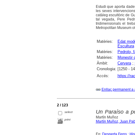
Estudi que aporta dades
les seves intervencion
catàleg escultòric de Gu
tal vegada, Pere Pedr
tridimensionals el treb
Metropolitan Museum of
Matèries:
Edat mod
Escultura
Matèries:
Pedrolo, f
Matèries:
Monestir 
Àmbit:
Cervera
;
Cronologia:
[1250 - 1
Accés:
https://r
Enllaç permanent a 
2 / 123
Un Paraíso a p
select
Martín Muñoz
print
Martín Muñoz, Juan Pab
En:
Desperta Ferro : Hi