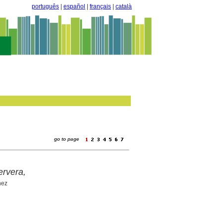
português
|
español
|
français
|
català
go to page
ervera,
hez