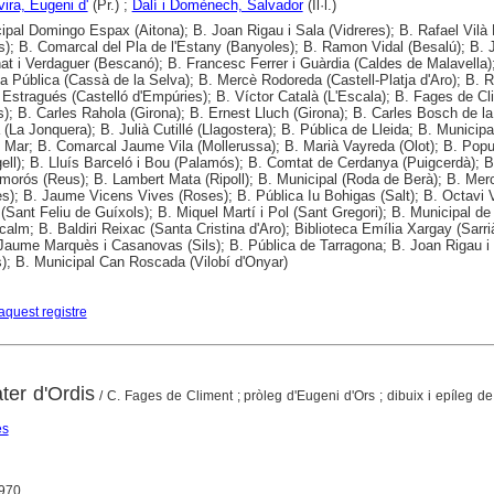
vira, Eugeni d'
(Pr.) ;
Dalí i Domènech, Salvador
(Il·l.)
ipal Domingo Espax (Aitona); B. Joan Rigau i Sala (Vidreres); B. Rafael Vilà 
s); B. Comarcal del Pla de l'Estany (Banyoles); B. Ramon Vidal (Besalú); B. 
at i Verdaguer (Bescanó); B. Francesc Ferrer i Guàrdia (Caldes de Malavella)
ca Pública (Cassà de la Selva); B. Mercè Rodoreda (Castell-Platja d'Aro); B.
 Estragués (Castelló d'Empúries); B. Víctor Català (L'Escala); B. Fages de Cl
s); B. Carles Rahola (Girona); B. Ernest Lluch (Girona); B. Carles Bosch de la
 (La Jonquera); B. Julià Cutillé (Llagostera); B. Pública de Lleida; B. Municipa
e Mar; B. Comarcal Jaume Vila (Mollerussa); B. Marià Vayreda (Olot); B. Popu
gell); B. Lluís Barceló i Bou (Palamós); B. Comtat de Cerdanya (Puigcerdà); B
morós (Reus); B. Lambert Mata (Ripoll); B. Municipal (Roda de Berà); B. Mer
s); B. Jaume Vicens Vives (Roses); B. Pública Iu Bohigas (Salt); B. Octavi V
 (Sant Feliu de Guíxols); B. Miquel Martí i Pol (Sant Gregori); B. Municipal de
acalm; B. Baldiri Reixac (Santa Cristina d'Aro); Biblioteca Emília Xargay (Sarri
 Jaume Marquès i Casanovas (Sils); B. Pública de Tarragona; B. Joan Rigau i
s); B. Municipal Can Roscada (Vilobí d'Onyar)
aquest registre
ter d'Ordis
/ C. Fages de Climent ; pròleg d'Eugeni d'Ors ; dibuix i epíleg d
es
1970