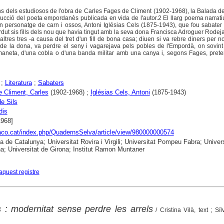
s dels estudiosos de l'obra de Carles Fages de Climent (1902-1968), la Balada d
oducció del poeta empordanès publicada en vida de l'autor.2 El llarg poema narrat
'un personatge de carn i ossos, Antoni Iglésias Cels (1875-1943), que fou sabater 
rdut sis fills dels nou que havia tingut amb la seva dona Francisca Adroguer Rodeja
ltres tres -a causa del tret d'un fill de bona casa; diuen si va rebre diners per 
de la dona, va perdre el seny i vagarejava pels pobles de l'Empordà, on sovint 
aneta, d'una cobla o d'una banda militar amb una canya i, segons Fages, preten
;
Literatura
;
Sabaters
 Climent, Carles
(1902-1968) ;
Iglésias Cels, Antoni
(1875-1943)
e Sils
dis
1968]
raco.cat/index.php/QuadernsSelva/article/view/980000000574
ca de Catalunya; Universitat Rovira i Virgili; Universitat Pompeu Fabra; Univers
a; Universitat de Girona; Institut Ramon Muntaner
aquest registre
s : modernitat sense perdre les arrels
/ Cristina Vilà, text ; Sí