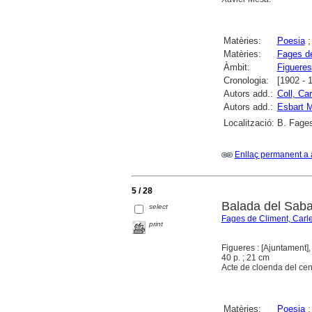
Matèries:
Poesia
Matèries:
Fages de
Àmbit:
Figueres
Cronologia:
[1902 - 
Autors add.:
Coll, Car
Autors add.:
Esbart M
Localització:
B. Fages
Enllaç permanent a 
5 / 28
Balada del Saba
select
Fages de Climent, Carl
print
Figueres : [Ajuntament]
40 p. ; 21 cm
Acte de cloenda del cen
Matèries:
Poesia