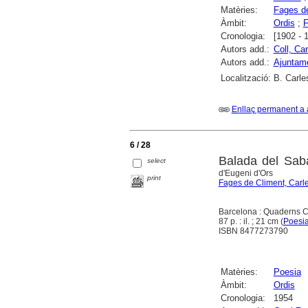
Matèries:
Fages de
Àmbit:
Ordis
;
F
Cronologia:
[1902 - 
Autors add.:
Coll, Car
Autors add.:
Ajuntame
Localització:
B. Carle
Enllaç permanent a 
6 / 28
Balada del Saba
select
d'Eugeni d'Ors
print
Fages de Climent, Carl
Barcelona : Quaderns 
87 p. : il. ; 21 cm (
Poesi
ISBN 8477273790
Matèries:
Poesia
Àmbit:
Ordis
Cronologia:
1954