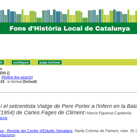
ns
DIS []
[
Refine the search
]
. 20
in format [
Default
]
i el setcentista Viatge de Pere Porter a l'infern en la Bal
 (1954) de Carles Fages de Climent
/ Narcís Figueras Capdevila
arcís
a : Revista del Centre d'Estudis Selvatans
. Santa Coloma de Farners, núm. 35 (
ortacions
)