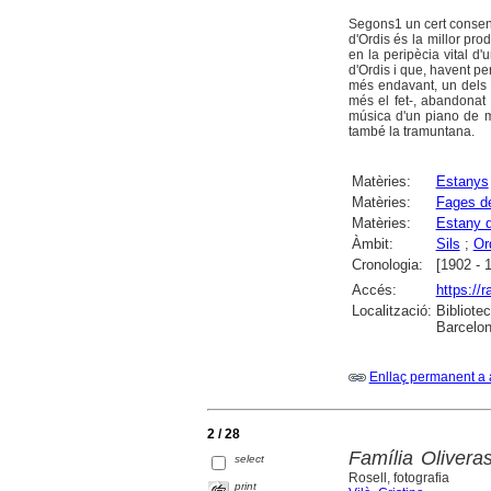
Segons1 un cert consen
d'Ordis és la millor pr
en la peripècia vital d
d'Ordis i que, havent pe
més endavant, un dels a
més el fet-, abandonat 
música d'un piano de m
també la tramuntana.
Matèries:
Estanys
Matèries:
Fages de
Matèries:
Estany d
Àmbit:
Sils
;
Or
Cronologia:
[1902 - 
Accés:
https://
Localització:
Bibliote
Barcelon
Enllaç permanent a 
2 / 28
Família Olivera
select
Rosell, fotografia
print