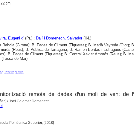
 ; 22 cm
vira, Eugeni d'
(Pr.) ;
Dalí i Domènech, Salvador
(Il·l.)
s Rahola (Girona); B. Fages de Climent (Figueres); B. Marià Vayreda (Olot); B
morós (Reus); B. Pública de Tarragona; B. Ramon Bordas i Estragués (Castel
es); B. Fages de Climent (Figueres); B. Central Xavier Amorós (Reus); B. Ma
 (Tossa de Mar)
aquest registre
nitorització remota de dades d'un molí de vent de l'
àtic]
/ Joel Colomer Domenech
el
scola Politècnica Superior, [2018]