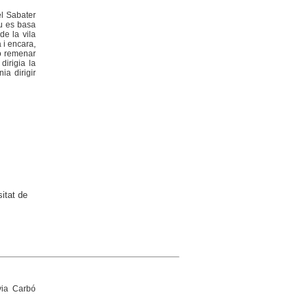
el Sabater
iu es basa
de la vila
 i encara,
no remenar
dirigia la
ia dirigir
itat de
lvia Carbó