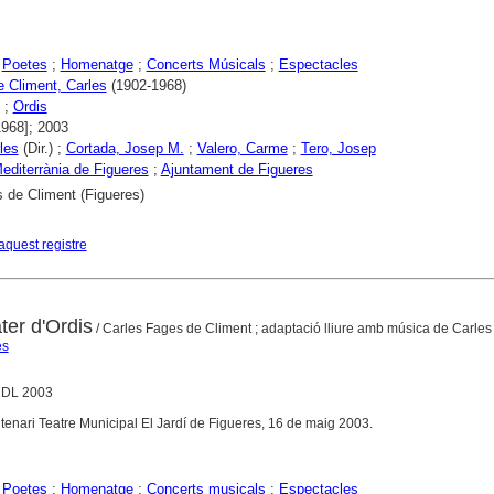
;
Poetes
;
Homenatge
;
Concerts Músicals
;
Espectacles
 Climent, Carles
(1902-1968)
;
Ordis
1968]; 2003
les
(Dir.) ;
Cortada, Josep M.
;
Valero, Carme
;
Tero, Josep
editerrània de Figueres
;
Ajuntament de Figueres
 de Climent (Figueres)
aquest registre
ter d'Ordis
/ Carles Fages de Climent ; adaptació lliure amb música de Carles
es
, DL 2003
tenari Teatre Municipal El Jardí de Figueres, 16 de maig 2003.
;
Poetes
;
Homenatge
;
Concerts musicals
;
Espectacles