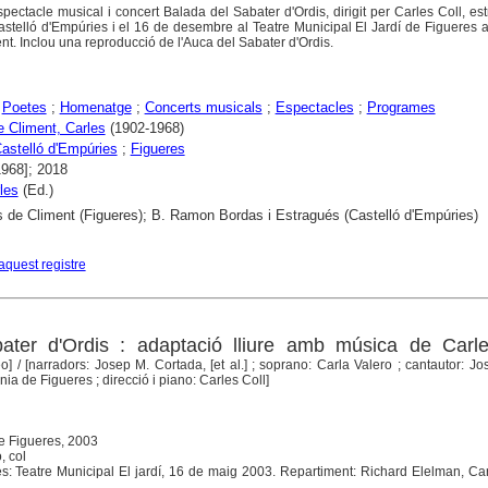
ectacle musical i concert Balada del Sabater d'Ordis, dirigit per Carles Coll, est
telló d'Empúries i el 16 de desembre al Teatre Municipal El Jardí de Figueres 
nt. Inclou una reproducció de l'Auca del Sabater d'Ordis.
;
Poetes
;
Homenatge
;
Concerts musicals
;
Espectacles
;
Programes
 Climent, Carles
(1902-1968)
astelló d'Empúries
;
Figueres
1968]; 2018
les
(Ed.)
 de Climent (Figueres); B. Ramon Bordas i Estragués (Castelló d'Empúries)
aquest registre
ater d'Ordis : adaptació lliure amb música de Carle
eo]
/ [narradors: Josep M. Cortada, [et al.] ; soprano: Carla Valero ; cantautor: Jo
ia de Figueres ; direcció i piano: Carles Coll]
e Figueres, 2003
, col
s: Teatre Municipal El jardí, 16 de maig 2003. Repartiment: Richard Elelman, Ca