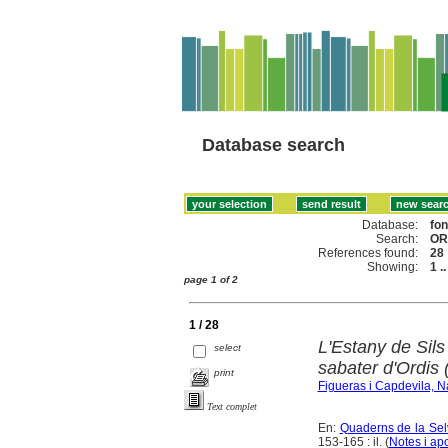
Database search
Database:
fo
Search:
OR
References found:
28
Showing:
1 .
page 1 of 2
1 / 28
L'Estany de Sils 
select
sabater d'Ordis
print
Figueras i Capdevila, N
Text complet
En:
Quaderns de la Selv
153-165 : il. (
Notes i ap