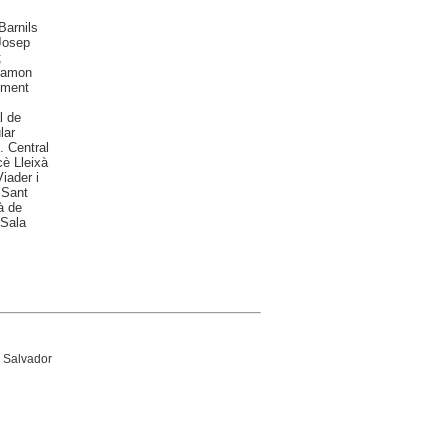
Barnils
Josep
;
 Ramon
iment
l de
lar
. Central
cè Lleixà
iader i
 Sant
à de
 Sala
e Salvador