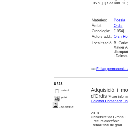
105 p., [1] f. de làm. : il.
Matèries:
Poesia
Àmbit:
Ordis
Cronologia:
[1954]
Autors add.:
Ors i Ro
Localització:
B. Carle
Xavier A
d'Empúri
i Dalmau
Enllaç permanent a 
8 / 28
Adquisició i mo
select
d'Ordis
[Fitxer inform
print
Colomer Domenech, Jo
Text complet
2018
Universitat de Girona. E
1 recurs electrònic
Treball final de grau.