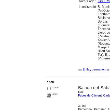
Autors add.:
Ors i Ro
Localització:
B. Munic
(Arbúcie
Fontbern
Bibliote
Bordas i
(Figuere
Trinxeria
Lloret d
(Palafru
Xavier A
(Roquete
Margarit
Hilari S
Ter); B.
(Vidrere
Enllaç permanent a 
7 / 28
Balada del Saba
select
Dalí
print
Fages de Climent, Carl
3a ed.
Barcelona : Pérgamo, 