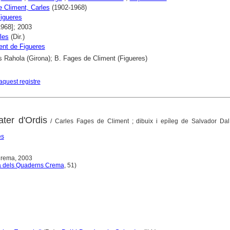
 Climent, Carles
(1902-1968)
igueres
1968]; 2003
les
(Dir.)
nt de Figueres
s Rahola (Girona); B. Fages de Climent (Figueres)
aquest registre
ter d'Ordis
/ Carles Fages de Climent ; dibuix i epíleg de Salvador Dalí
es
Crema, 2003
a dels Quaderns Crema
, 51)