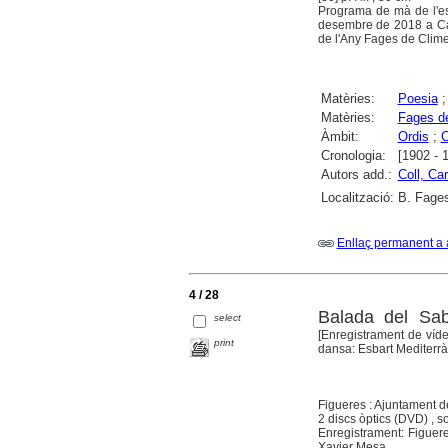
Programa de mà de l'esp
desembre de 2018 a Cas
de l'Any Fages de Clime
Matèries:
Poesia
Matèries:
Fages de
Àmbit:
Ordis
;
C
Cronologia:
[1902 - 
Autors add.:
Coll, Car
Localització:
B. Fages
Enllaç permanent a 
4 / 28
Balada del Sab
select
[Enregistrament de víd
print
dansa: Esbart Mediterràn
Figueres : Ajuntament d
2 discs òptics (DVD) , so
Enregistrament: Figuere
Xavier Mesa.