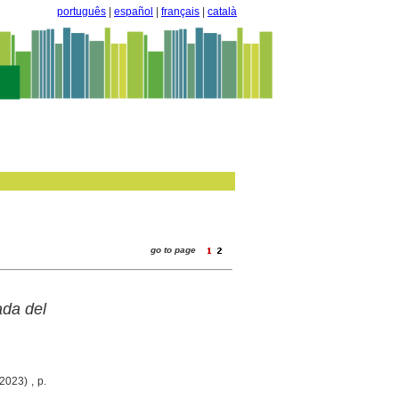
português
|
español
|
français
|
català
go to page
ada del
2023) , p.