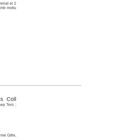
renat el 2
amb motiu
s Coll
sep Tero ;
rme Gifre,