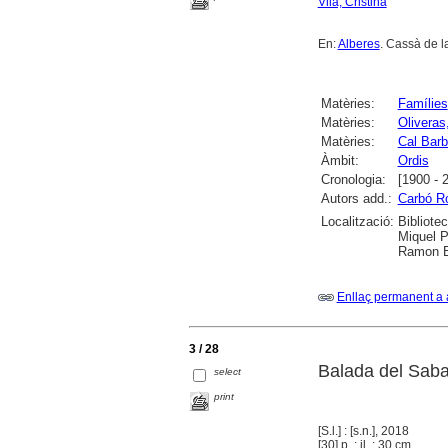
Vilà, Cristina
En:
Alberes
. Cassà de la
Matèries:
Famílies
Matèries:
Oliveras,
Matèries:
Cal Barb
Àmbit:
Ordis
Cronologia:
[1900 - 
Autors add.:
Carbó Ro
Localització:
Bibliote
Miquel P
Ramon Bo
Enllaç permanent a 
3 / 28
Balada del Sabat
select
print
[S.l.] : [s.n.], 2018
[30] p. : il. ; 30 cm