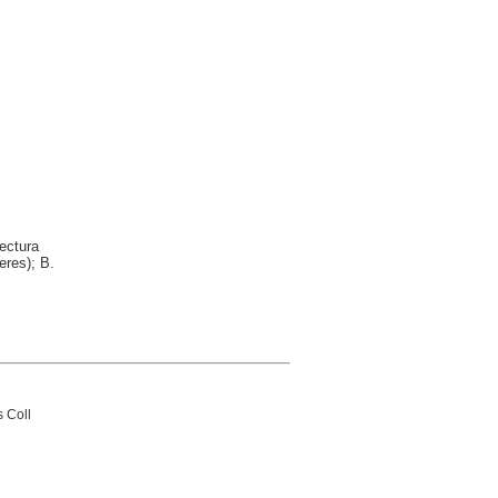
ectura
eres); B.
s Coll