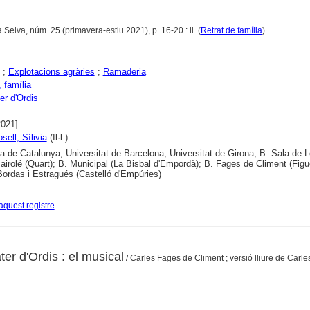
 Selva, núm. 25 (primavera-estiu 2021), p. 16-20 : il. (
Retrat de família
)
;
Explotacions agràries
;
Ramaderia
 família
er d'Ordis
2021]
sell, Sílivia
(Il·l.)
ca de Catalunya; Universitat de Barcelona; Universitat de Girona; B. Sala de L
airolé (Quart); B. Municipal (La Bisbal d'Empordà); B. Fages de Climent (Figu
rdas i Estragués (Castelló d'Empúries)
aquest registre
er d'Ordis : el musical
/ Carles Fages de Climent ; versió lliure de Carle