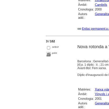
Matèries:
Infraestru
Àmbit:
Cambrils
Cronologia:
2000
Autors
Generalit
add.:
Enllaç permanent a 
3 / 102
Nova rotonda a V
select
print
Barcelona : Generalitat
[4] p. 1 díptic : il. ; 21 cm
Avant-títol: Fem xarxa.
Díptic d'inauguració de 
Matèries:
Xarxa viàr
Àmbit:
Vinyols i 
Cronologia:
2001
Autors
Generalit
add.: