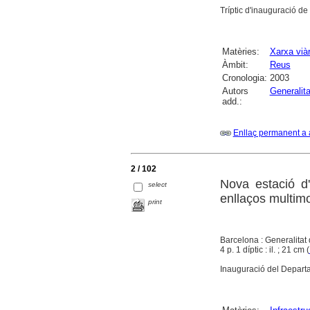
Tríptic d'inauguració de
Matèries:
Xarxa viàr
Àmbit:
Reus
Cronologia:
2003
Autors
Generalit
add.:
Enllaç permanent a 
2 / 102
Nova estació d
select
enllaços multim
print
Barcelona : Generalitat 
4 p. 1 díptic : il. ; 21 cm (
Inauguració del Departam