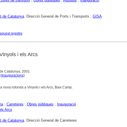
ctures de transport
;
Obres públiques
;
Autobús
;
Inauguració
at de Catalunya
. Direcció General de Ports i Transports ;
GISA
aquest registre
inyols i els Arcs
 de Catalunya, 2001
 (
Inauguracions
)
la nova rotonda a Vinyols i els Arcs, Baix Camp.
ia
;
Carreteres
;
Obres públiques
;
Inauguració
els Arcs
at de Catalunya
. Direcció General de Carreteres