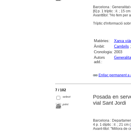
Barcelona : Generalitat
[6] p. 1 tríptic : il. ; 15 cm
Avanttítol: "Ho fem per a 
Tríptic d'informació sob
Matèries:
Xarxa viàr
Àmbit:
Cambrils
Cronologia:
2003
Autors
Generalit
add.:
Enllaç permanent a 
7 / 102
Posada en serve
select
vial Sant Jordi
print
Barcelona : Departament 
4 p. 1 díptic : il. ; 21 cm (
Avant-títol: "Millora de cr