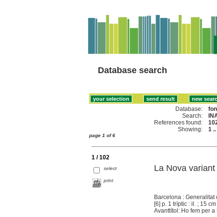
Database search
Database:
fo
Search:
IN
References found:
10
Showing:
1 .
page 1 of 6
1 / 102
La Nova variant
select
print
Barcelona : Generalitat
[6] p. 1 tríptic : il. ; 15 cm
Avanttítol: Ho fem per a 