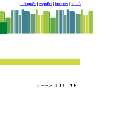
português
|
español
|
français
|
català
go to page