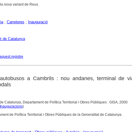
 la nova variant de Reus.
ia
;
Carreteres
;
Inauguració
at de Catalunya
aquest registre
'autobusos a Cambrils : nou andanes, terminal de via
odals
de Catalunya, Departament de Política Territorial i Obres Públiques : GISA, 2000
Inauguracions
)
ent de Política Territorial i Obres Públiques de la Generalitat de Catalunya.