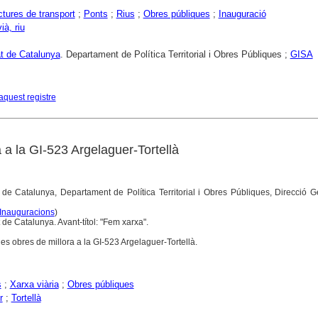
ctures de transport
;
Ponts
;
Rius
;
Obres públiques
;
Inauguració
ià, riu
at de Catalunya
. Departament de Política Territorial i Obres Públiques ;
GISA
aquest registre
 a la GI-523 Argelaguer-Tortellà
 de Catalunya, Departament de Política Territorial i Obres Públiques, Direcció 
Inauguracions
)
 de Catalunya. Avant-títol: "Fem xarxa".
les obres de millora a la GI-523 Argelaguer-Tortellà.
s
;
Xarxa viària
;
Obres públiques
r
;
Tortellà