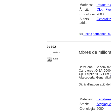
Matèries:
Infraestru
Àmbit:
Olot
;
Fluv
Cronologia:
2000
Autors
Generalit
add.:
Enllaç permanent a 
9 / 102
Obres de millora
select
print
Barcelona : Generalitat
Carreteres : GISA, 2000
4 p. 1 díptic : il. ; 21 cm (
A la coberta: Generalitat
Díptic d'inauguració de 
Matèries:
Carretere
Àmbit:
Argelague
Cronologia:
2000