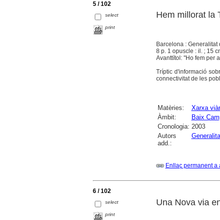
5 / 102
Hem millorat la 
select
print
Barcelona : Generalitat
8 p. 1 opuscle : il. ; 15 c
Avanttítol: "Ho fem per a 
Tríptic d'informació so
connectivitat de les po
Matèries:
Xarxa viàr
Àmbit:
Baix Cam
Cronologia:
2003
Autors
Generalit
add.:
Enllaç permanent a 
6 / 102
Una Nova via en
select
print