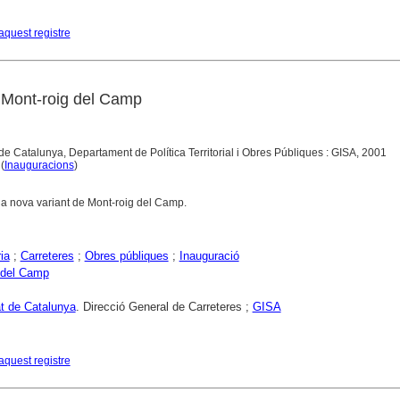
aquest registre
 Mont-roig del Camp
de Catalunya, Departament de Política Territorial i Obres Públiques : GISA, 2001
 (
Inauguracions
)
 la nova variant de Mont-roig del Camp.
ia
;
Carreteres
;
Obres públiques
;
Inauguració
 del Camp
at de Catalunya
. Direcció General de Carreteres ;
GISA
aquest registre