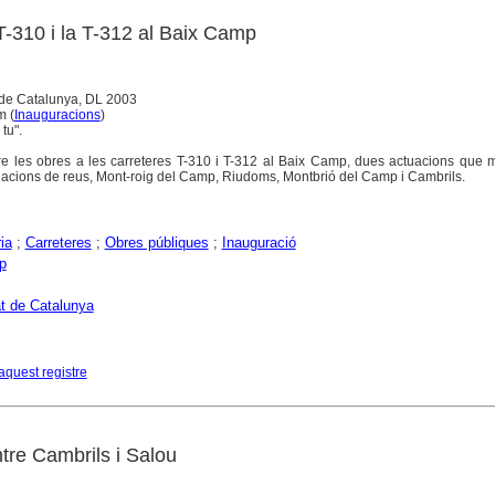
T-310 i la T-312 al Baix Camp
 de Catalunya, DL 2003
m (
Inauguracions
)
tu".
bre les obres a les carreteres T-310 i T-312 al Baix Camp, dues actuacions que m
blacions de reus, Mont-roig del Camp, Riudoms, Montbrió del Camp i Cambrils.
ia
;
Carreteres
;
Obres públiques
;
Inauguració
p
at de Catalunya
aquest registre
tre Cambrils i Salou