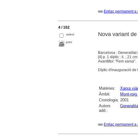
Enllaç permanent a 
4 / 102
Nova variant de
select
print
Barcelona : Generalitat 
[4] p. 1 díptic : il. ; 21 cm
Avanttítol: "Fem xarxa".
Díptic d'inauguració de
Matèries:
Xarxa viàr
Àmbit:
Mont-roig
Cronologia:
2001
Autors
Generalit
add.:
Enllaç permanent a 