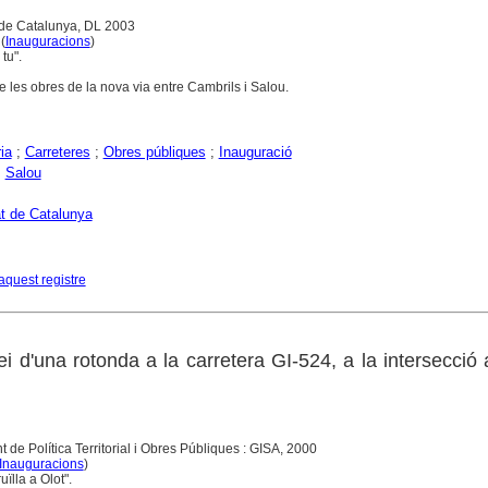
 de Catalunya, DL 2003
 (
Inauguracions
)
tu".
re les obres de la nova via entre Cambrils i Salou.
ia
;
Carreteres
;
Obres públiques
;
Inauguració
;
Salou
at de Catalunya
aquest registre
i d'una rotonda a la carretera GI-524, a la intersecció
de Política Territorial i Obres Públiques : GISA, 2000
Inauguracions
)
uïlla a Olot".