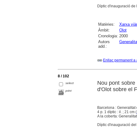
Díptic d'inauguració de l
Matèries:
Xarxa viàr
Àmbit:
Olot
Cronologia:
2000
Autors
Generalit
add.:
Enllaç permanent a 
8 / 102
Nou pont sobre e
select
d'Olot sobre el F
print
Barcelona : Generalitat 
4 p. 1 díptic : il. ; 21 cm (
A la coberta: Generalita
Díptic d'inauguració del