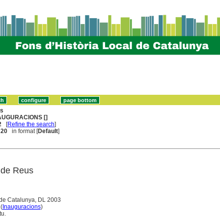
ns
AUGURACIONS []
2
[
Refine the search
]
. 20
in format [
Default
]
 de Reus
 de Catalunya, DL 2003
 (
Inauguracions
)
tu.