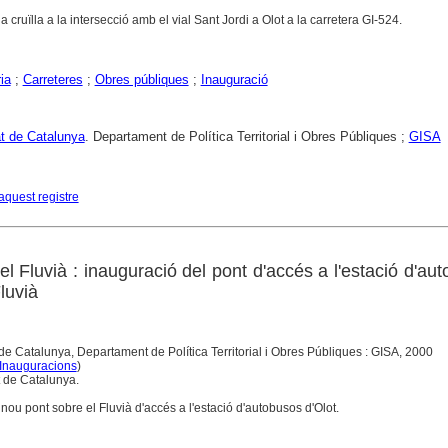
a cruïlla a la intersecció amb el vial Sant Jordi a Olot a la carretera GI-524.
ia
;
Carreteres
;
Obres públiques
;
Inauguració
at de Catalunya
. Departament de Política Territorial i Obres Públiques ;
GISA
aquest registre
l Fluvià : inauguració del pont d'accés a l'estació d'au
luvià
de Catalunya, Departament de Política Territorial i Obres Públiques : GISA, 2000
Inauguracions
)
t de Catalunya.
 nou pont sobre el Fluvià d'accés a l'estació d'autobusos d'Olot.