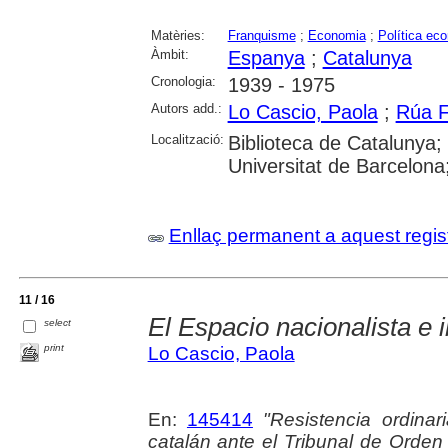
Matèries:
Franquisme
;
Economia
;
Política ec
Àmbit:
Espanya
;
Catalunya
Cronologia:
1939 - 1975
Autors add.:
Lo Cascio, Paola
;
Rúa F
Localització:
Biblioteca de Catalunya;
Universitat de Barcelon
Enllaç permanent a aquest regis
11 / 16
El Espacio nacionalista e 
select
print
Lo Cascio, Paola
En:
145414
"Resistencia ordinari
catalán ante el Tribunal de Orden