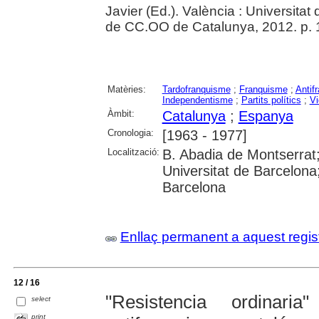
Javier (Ed.). València : Universita
de CC.OO de Catalunya, 2012. p.
Matèries:
Tardofranquisme
;
Franquisme
;
Antif
Independentisme
;
Partits polítics
;
Vi
Àmbit:
Catalunya
;
Espanya
Cronologia:
[1963 - 1977]
Localització:
B. Abadia de Montserrat
Universitat de Barcelona;
Barcelona
Enllaç permanent a aquest regis
12 / 16
"Resistencia ordinar
select
print