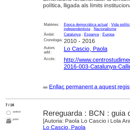
política, lligada als límits instituci
Matèries:
Epoca democràtica actual
;
Vida políti
independentista
;
Nacionalisme
Àmbit:
Catalunya
;
Espanya
;
Europa
Cronologia:
2010 - 2016
Autors
Lo Cascio, Paola
add.:
Accés:
http://www.centrostudime
2016-003-Catalunya-Calli
Enllaç permanent a aquest regis
7 / 16
Rereguarda : BCN : guia d
select
print
[Autoria: Paola Lo Cascio i Lola Aran
Lo Cascio, Paola