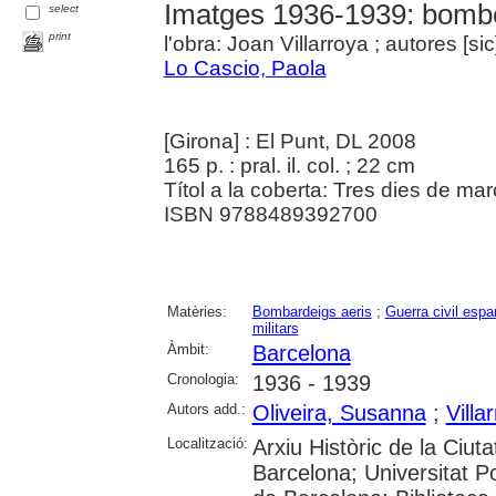
Imatges 1936-1939: bomb
select
print
l'obra: Joan Villarroya ; autores [s
Lo Cascio, Paola
[Girona] : El Punt, DL 2008
165 p. : pral. il. col. ; 22 cm
Títol a la coberta: Tres dies de mar
ISBN 9788489392700
Matèries:
Bombardeigs aeris
;
Guerra civil espa
militars
Àmbit:
Barcelona
Cronologia:
1936 - 1939
Autors add.:
Oliveira, Susanna
;
Villa
Localització:
Arxiu Històric de la Ciut
Barcelona; Universitat 