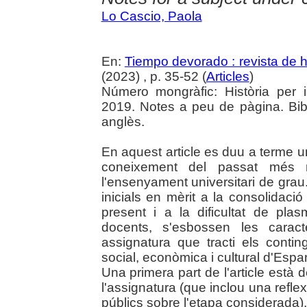
Lo Cascio, Paola
En:
Tiempo devorado : revista de hi
(2023) , p. 35-52 (
Articles
)
Número mongràfic: Història per 
2019. Notes a peu de pàgina. Bibl
anglès.
En aquest article es duu a terme un
coneixement del passat més 
l'ensenyament universitari de gra
inicials en mèrit a la consolidaci
present i a la dificultat de pla
docents, s'esbossen les caracte
assignatura que tracti els conting
social, econòmica i cultural d'Espa
Una primera part de l'article està d
l'assignatura (que inclou una reflexi
públics sobre l'etapa considerada