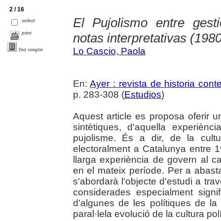
2 / 16
El Pujolismo entre gesti
select
print
notas interpretativas (198
Lo Cascio, Paola
Text complet
En:
Ayer : revista de historia co
p. 283-308 (
Estudios
)
Aquest article es proposa oferir u
sintètiques, d'aquella experièn
pujolisme. És a dir, de la cul
electoralment a Catalunya entre 1
llarga experiència de govern al c
en el mateix període. Per a abast
s'abordarà l'objecte d'estudi a tr
considerades especialment signifi
d'algunes de les polítiques de la
paral·lela evolució de la cultura pol