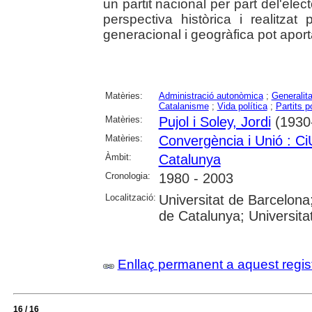
un partit nacional per part del'elec
perspectiva històrica i realitza
generacional i geogràfica pot aport
Matèries:
Administració autonòmica
;
Generalit
Catalanisme
;
Vida política
;
Partits p
Matèries:
Pujol i Soley, Jordi
(1930-
Matèries:
Convergència i Unió : Ci
Àmbit:
Catalunya
Cronologia:
1980 - 2003
Localització:
Universitat de Barcelona; 
de Catalunya; Universit
Enllaç permanent a aquest regis
16 / 16