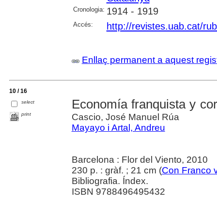
Cronologia:
1914 - 1919
Accés:
http://revistes.uab.cat/ru
Enllaç permanent a aquest regis
10 / 16
Economía franquista y co
select
print
Cascio, José Manuel Rúa
Mayayo i Artal, Andreu
Barcelona : Flor del Viento, 2010
230 p. : gràf. ; 21 cm (
Con Franco v
Bibliografia. Índex.
ISBN 9788496495432