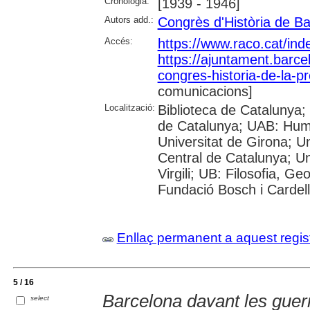
Cronologia:
[1939 - 1946]
Autors add.:
Congrès d'Història de B
Accés:
https://www.raco.cat/in
https://ajuntament.barcel
congres-historia-de-la-p
comunicacions]
Localització:
Biblioteca de Catalunya; 
de Catalunya; UAB: Huma
Universitat de Girona; Un
Central de Catalunya; Un
Virgili; UB: Filosofia, Ge
Fundació Bosch i Cardel
Enllaç permanent a aquest regis
5 / 16
Barcelona davant les guerr
select