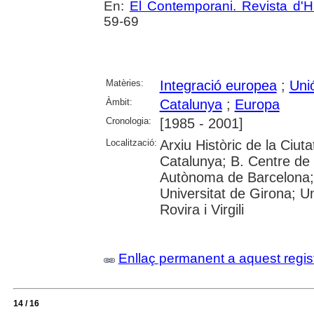
En:
El Contemporani. Revista d'Hi
59-69
Matèries:
Integració europea
;
Uni
Àmbit:
Catalunya
;
Europa
Cronologia:
[1985 - 2001]
Localització:
Arxiu Històric de la Ciut
Catalunya; B. Centre de 
Autònoma de Barcelona; 
Universitat de Girona; U
Rovira i Virgili
Enllaç permanent a aquest regis
14 / 16