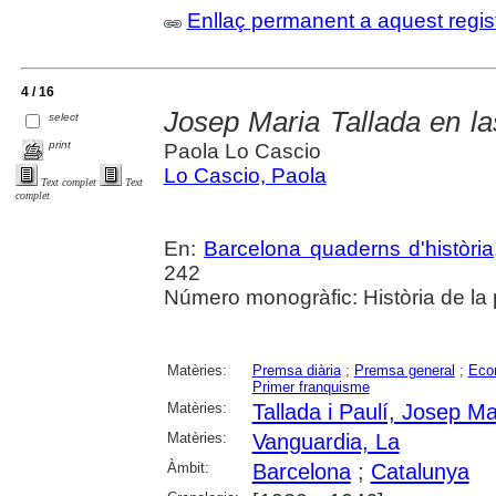
Enllaç permanent a aquest regis
4 / 16
Josep Maria Tallada en l
select
print
Paola Lo Cascio
Lo Cascio, Paola
Text complet
Text
complet
En:
Barcelona quaderns d'història
242
Número monogràfic: Història de la 
Matèries:
Premsa diària
;
Premsa general
;
Eco
Primer franquisme
Matèries:
Tallada i Paulí, Josep Ma
Matèries:
Vanguardia, La
Àmbit:
Barcelona
;
Catalunya