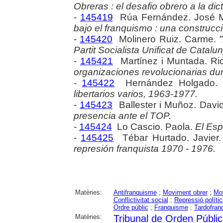
Obreras : el desafio obrero a la dic
-
145419
Rúa Fernández. José 
bajo el franquismo : una construcc
-
145420
Molinero Ruiz. Carme.
Partit Socialista Unificat de Catal
-
145421
Martínez i Muntada. Ri
organizaciones revolucionarias dur
-
145422
Hernández Holgado. 
libertarios varios, 1963-1977.
-
145423
Ballester i Muñoz. Davi
presencia ante el TOP.
-
145424
Lo Cascio. Paola.
El Esp
-
145425
Tébar Hurtado. Javier
represión franquista 1970 - 1976.
Matèries:
Antifranquisme
;
Moviment obrer
;
Mov
Conflictivitat social
;
Repressió polític
Ordre públic
;
Franquisme
;
Tardofran
Matèries:
Tribunal de Orden Públi