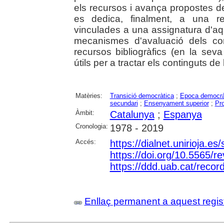
els recursos i avança propostes d
es dedica, finalment, a una re
vinculades a una assignatura d'aqu
mecanismes d'avaluació dels co
recursos bibliogràfics (en la sev
útils per a tractar els continguts de
Matèries:
Transició democràtica
;
Epoca democràt
secundari
;
Ensenyament superior
;
Pr
Àmbit:
Catalunya
;
Espanya
Cronologia:
1978 - 2019
Accés:
https://dialnet.unirioja.e
https://doi.org/10.5565/r
https://ddd.uab.cat/reco
Enllaç permanent a aquest regis