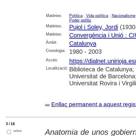
Matèries:
Política
;
Vida política
;
Nacionalisme
Poder polític
Matèries:
Pujol i Soley, Jordi
(1930-
Matèries:
Convergència i Unió : C
Àmbit:
Catalunya
Cronologia:
1980 - 2003
Accés:
https://dialnet.unirioja.
Localització:
Biblioteca de Catalunya;
Universitat de Barcelona
Universitat Rovira i Virgil
Enllaç permanent a aquest regis
3 / 16
Anatomia de unos gobiern
select