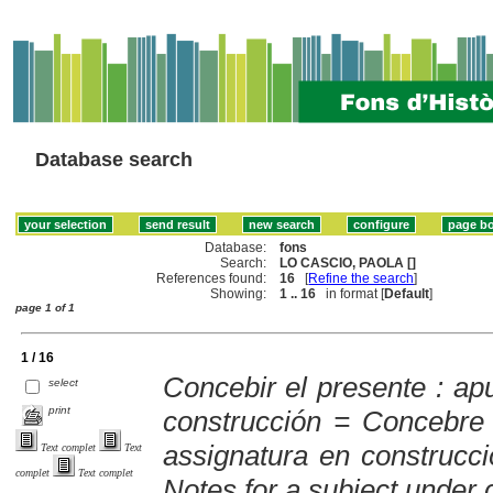
Database search
Database:
fons
Search:
LO CASCIO, PAOLA []
References found:
16
[
Refine the search
]
Showing:
1 .. 16
in format [
Default
]
page 1 of 1
1 / 16
Concebir el presente : ap
select
print
construcción = Concebre 
assignatura en construcci
Text complet
Text
complet
Text complet
Notes for a subject under 