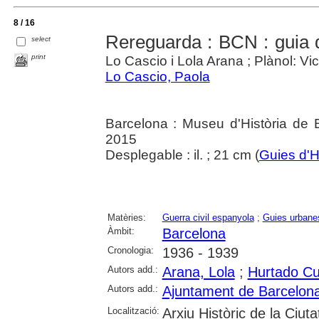
8 / 16
Rereguarda : BCN : guia d
select
print
Lo Cascio i Lola Arana ; Plànol: Vict
Lo Cascio, Paola
Barcelona : Museu d'Història de 
2015
Desplegable : il. ; 21 cm (
Guies d'
Matèries:
Guerra civil espanyola
;
Guies urbane
Àmbit:
Barcelona
Cronologia:
1936 - 1939
Autors add.:
Arana, Lola
;
Hurtado Cu
Autors add.:
Ajuntament de Barcelon
Localització:
Arxiu Històric de la Ciut