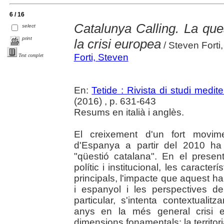
6 / 16
Catalunya Calling. La que
select
print
la crisi europea
/ Steven Forti
Forti, Steven
Text complet
En:
Tetide : Rivista di studi medite
(2016) , p. 631-643
Resums en italià i anglès.
El creixement d'un fort movim
d'Espanya a partir del 2010 ha 
"qüestió catalana". En el present 
polític i institucional, les caracte
principals, l'impacte que aquest ha 
i espanyol i les perspectives d
particular, s'intenta contextualit
anys en la més general crisi 
dimensions fonamentals: la territorial