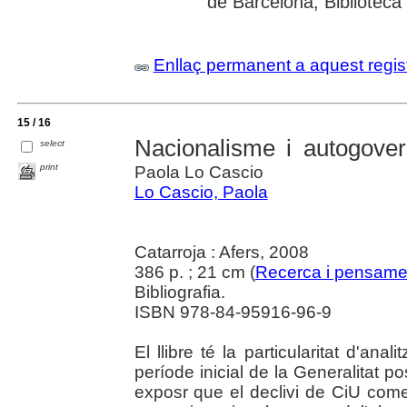
de Barcelona; Biblioteca
Enllaç permanent a aquest regis
15 / 16
Nacionalisme i autogove
select
print
Paola Lo Cascio
Lo Cascio, Paola
Catarroja : Afers, 2008
386 p. ; 21 cm (
Recerca i pensame
Bibliografia.
ISBN 978-84-95916-96-9
El llibre té la particularitat d'ana
període inicial de la Generalitat po
exposr que el declivi de CiU co