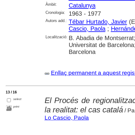
Àmbit:
Catalunya
Cronologia:
1963 - 1977
Autors add.:
Tébar Hurtado, Javier
(E
Cascio, Paola
;
Hernánd
Localització:
B. Abadia de Montserrat
Universitat de Barcelona;
Barcelona
Enllaç permanent a aquest regis
13 / 16
El Procés de regionalitzac
select
print
la realitat: el cas catalá
/ Pa
Lo Cascio, Paola