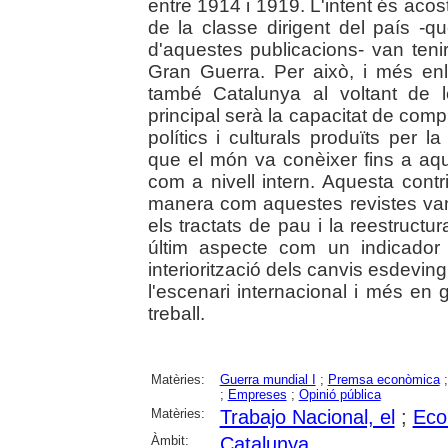
entre 1914 i 1919. L'intent és acos
de la classe dirigent del país -q
d'aquestes publicacions- van teni
Gran Guerra. Per això, i més enl
també Catalunya al voltant de le
principal serà la capacitat de com
polítics i culturals produïts per 
que el món va conèixer fins a aque
com a nivell intern. Aquesta cont
manera com aquestes revistes van r
els tractats de pau i la reestructu
últim aspecte com un indicador i
interiorització dels canvis esdevin
l'escenari internacional i més en g
treball.
Matèries:
Guerra mundial I
;
Premsa econòmica
;
Empreses
;
Opinió pública
Matèries:
Trabajo Nacional, el
;
Eco
Àmbit:
Catalunya