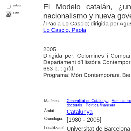
El Modelo catalán, ¿u
select
print
nacionalismo y nueva gove
/ Paola Lo Cascio; dirigida per Ag
Lo Cascio, Paola
2005
Dirigida per: Colomines i Compan
Departament d'Història Contempor
663 p. : gràf.
Programa: Món Contemporani, Bienn
Matèries:
Generalitat de Catalunya
;
Administra
doctorals
;
Política financera
Àmbit:
Catalunya
Cronologia:
[1980 - 2005]
Localització:
Universitat de Barcelona