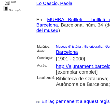
print
Lo Cascio, Paola
Text complet
En:
MUHBA Butlletí : butlletí 
Barcelona
. Barcelona, núm. 34 (de
del museu
)
Matèries:
Museus d'història
;
Historiografia
;
Gu
Àmbit:
Barcelona
Cronologia:
[1901 - 2000]
Accés:
http://ajuntament.barcelo
[exemplar complet]
Localització:
Biblioteca de Catalunya; 
Autònoma de Barcelona; Un
Enllaç permanent a aquest regis