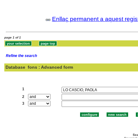
Enllaç permanent a aquest regis
page 1 of 1
Refine the search
Database
fons : Advanced form
Search:
1
2
3
Sea