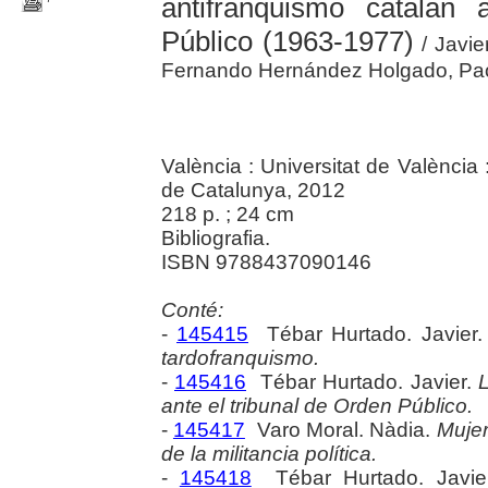
antifranquismo catalán
Público (1963-1977)
/ Javie
Fernando Hernández Holgado, Paola
València : Universitat de Valènci
de Catalunya, 2012
218 p. ; 24 cm
Bibliografia.
ISBN 9788437090146
Conté:
-
145415
Tébar Hurtado. Javier
tardofranquismo.
-
145416
Tébar Hurtado. Javier.
ante el tribunal de Orden Público.
-
145417
Varo Moral. Nàdia.
Mujer
de la militancia política.
-
145418
Tébar Hurtado. Javie