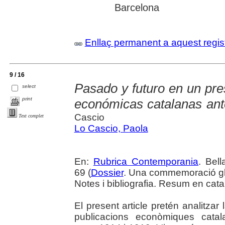
Barcelona
Enllaç permanent a aquest regis
9 / 16
Pasado y futuro en un pre
select
print
económicas catalanas ant
Cascio
Text complet
Lo Cascio, Paola
En:
Rubrica Contemporania
. Bell
69 (
Dossier
. Una commemoració gl
Notes i bibliografia. Resum en cata
El present article pretén analitzar
publicacions econòmiques cata