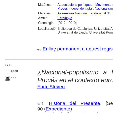
Matèries:
Associacions polítiques
;
Moviments 
Procés independentista
;
Nacionalism
Matèries:
Assemblea Nacional Catalana : ANC
Àmbit:
Catalunya
Cronologia:
[2012 - 2019]
Localització:
Biblioteca de Catalunya; Universitat 
Universitat de Lleida; Universitat Pomp
Enllaç permanent a aquest regis
6 / 10
¿Nacional-populismo a 
select
print
Procés en el contexto eur
Forti, Steven
En:
Historia del Presente
. [S
90 (
Expediente
)