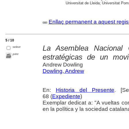
Universitat de Lleida; Universitat Pomp
Enllaç permanent a aquest regis
5 / 10
La Asemblea Nacional C
select
print
estratégicas de un movi
Andrew Dowling
Dowling, Andrew
En:
Historia del Presente
. [S
68 (
Expediente
)
Exemplar dedicat a: "A vueltas co
en la política y la sociedad catala