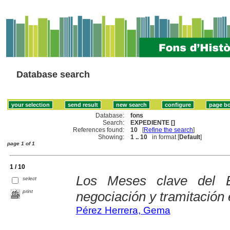
Database search
Database:
fons
Search:
EXPEDIENTE []
References found:
10
[
Refine the search
]
Showing:
1 .. 10
in format [
Default
]
page 1 of 1
1 / 10
Los Meses clave del E
select
print
negociación y tramitación
Pérez Herrera, Gema