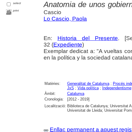
Anatomia de unos gobiern
select
print
Cascio
Lo Cascio, Paola
En:
Historia del Presente
. [S
32 (
Expediente
)
Exemplar dedicat a: "A vueltas co
en la política y la sociedad catala
Matèries:
Generalitat de Catalunya
;
Procés ind
JxS
;
Vida política
;
Independentisme
Àmbit:
Catalunya
Cronologia:
[2012 - 2019]
Localització:
Biblioteca de Catalunya; Universitat 
Universitat de Lleida; Universitat Pomp
Enllaç permanent a aquest regis