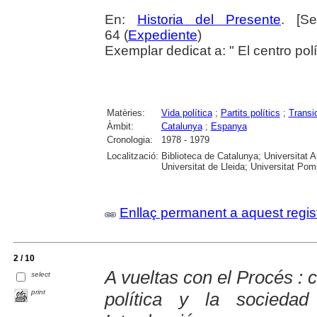
En:
Historia del Presente
. [S
64 (
Expediente
)
Exemplar dedicat a: " El centro polít
Matèries:
Vida política
;
Partits polítics
;
Transi
Àmbit:
Catalunya
;
Espanya
Cronologia:
1978 - 1979
Localització:
Biblioteca de Catalunya; Universitat 
Universitat de Lleida; Universitat Pomp
Enllaç permanent a aquest regis
2 / 10
A vueltas con el Procés : 
select
print
política y la socieda