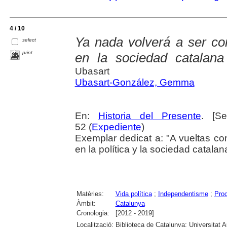
4 / 10
Ya nada volverá a ser co
select
print
en la sociedad catalana
Ubasart
Ubasart-González, Gemma
En:
Historia del Presente
. [S
52 (
Expediente
)
Exemplar dedicat a: "A vueltas co
en la política y la sociedad catala
Matèries:
Vida política
;
Independentisme
;
Proc
Àmbit:
Catalunya
Cronologia:
[2012 - 2019]
Localització:
Biblioteca de Catalunya; Universitat 