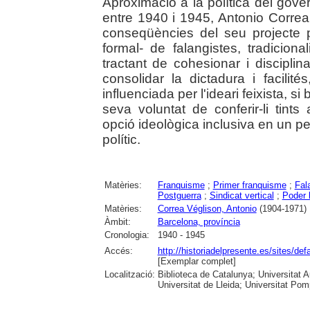
Aproximació a la política del gov
entre 1940 i 1945, Antonio Correa 
conseqüències del seu projecte po
formal- de falangistes, tradiciona
tractant de cohesionar i disciplin
consolidar la dictadura i facilit
influenciada per l'ideari feixista, 
seva voluntat de conferir-li tint
opció ideològica inclusiva en un pe
polític.
Matèries:
Franquisme
;
Primer franquisme
;
Fal
Postguerra
;
Sindicat vertical
;
Poder 
Matèries:
Correa Véglison, Antonio
(1904-1971)
Àmbit:
Barcelona, província
Cronologia:
1940 - 1945
Accés:
http://historiadelpresente.es/sites/def
[Exemplar complet]
Localització:
Biblioteca de Catalunya; Universitat 
Universitat de Lleida; Universitat Pomp