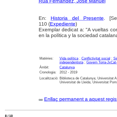
Rúa Fernández, José Manuel
En:
Historia del Presente
. [S
110 (
Expediente
)
Exemplar dedicat a: "A vueltas co
en la política y la sociedad catala
Matèries:
Vida política
;
Conflictivitat social
;
Si
independentista
;
Govern Torra-JxCa
Àmbit:
Catalunya
Cronologia:
2012 - 2019
Localització:
Biblioteca de Catalunya; Universitat 
Universitat de Lleida; Universitat Pomp
Enllaç permanent a aquest regis
8 / 10