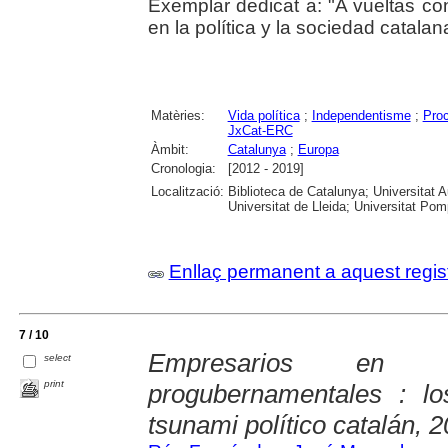
Exemplar dedicat a: "A vueltas co
en la política y la sociedad catala
Matèries:
Vida política
;
Independentisme
;
Proc
JxCat-ERC
Àmbit:
Catalunya
;
Europa
Cronologia:
[2012 - 2019]
Localització:
Biblioteca de Catalunya; Universitat 
Universitat de Lleida; Universitat Pomp
Enllaç permanent a aquest regis
7 / 10
Empresarios en h
select
print
progubernamentales : lo
tsunami político catalán, 