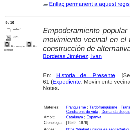
Enllaç permanent a aquest regis
9 / 10
Empoderamiento popular e
select
print
movimiento vecinal en el t
construcción de alternativ
Text complet
Text
complet
Bordetas Jiménez, Ivan
En:
Historia del Presente
. [S
61 (
Expediente
. Movimiento vecina
Notes.
Matèries:
Franquisme
;
Tardofranquisme
;
Trans
Condicions de vida
;
Demanda d'equi
Àmbit:
Catalunya
;
Espanya
Cronologia:
[1959 - 1979]
Accés:
https://dialnet.unirioja.es/servlet/art