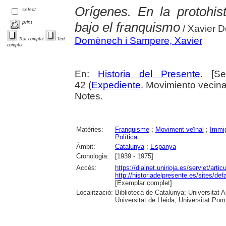
Orígenes. En la protohis
select
print
bajo el franquismo
/ Xavier
Domènech i Sampere, Xavier
Text complet
Text
complet
En:
Historia del Presente
. [S
42 (
Expediente
. Movimiento vecina
Notes.
Matèries:
Franquisme
;
Moviment veïnal
;
Immig
Política
Àmbit:
Catalunya
;
Espanya
Cronologia:
[1939 - 1975]
Accés:
https://dialnet.unirioja.es/servlet/art
http://historiadelpresente.es/sites/def
[Exemplar complet]
Localització:
Biblioteca de Catalunya; Universitat 
Universitat de Lleida; Universitat Pomp