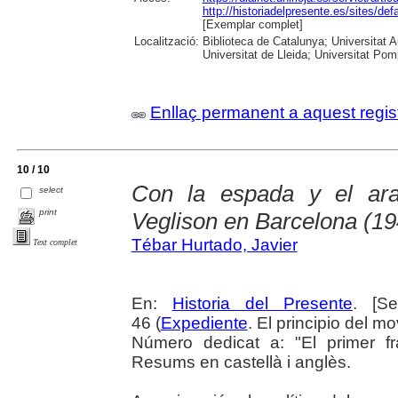
http://historiadelpresente.es/sites/def
[Exemplar complet]
Localització:
Biblioteca de Catalunya; Universitat 
Universitat de Lleida; Universitat Pomp
Enllaç permanent a aquest regis
10 / 10
Con la espada y el ara
select
print
Veglison en Barcelona (1
Tébar Hurtado, Javier
Text complet
En:
Historia del Presente
. [S
46 (
Expediente
. El principio del m
Número dedicat a: "El primer f
Resums en castellà i anglès.