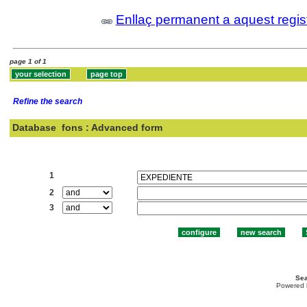
Enllaç permanent a aquest regis
page 1 of 1
Refine the search
Database
fons : Advanced form
Search:
1
2
3
Sea
Powered