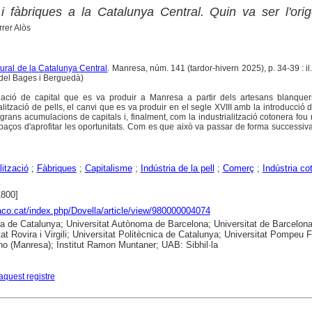
ó i fàbriques a la Catalunya Central. Quin va ser l'ori
rrer Alòs
ltural de la Catalunya Central
. Manresa, núm. 141 (tardor-hivern 2025), p. 34-39 : il.
 del Bages i Berguedà)
lació de capital que es va produir a Manresa a partir dels artesans blanque
ització de pells, el canvi que es va produir en el segle XVIII amb la introducció 
rans acumulacions de capitals i, finalment, com la industrialització cotonera fou 
apaços d'aprofitar les oportunitats. Com es que això va passar de forma successi
lització
;
Fàbriques
;
Capitalisme
;
Indústria de la pell
;
Comerç
;
Indústria co
1800]
raco.cat/index.php/Dovella/article/view/980000004074
ca de Catalunya; Universitat Autònoma de Barcelona; Universitat de Barcelona
tat Rovira i Virgili; Universitat Politècnica de Catalunya; Universitat Pompeu 
no (Manresa); Institut Ramon Muntaner; UAB: Sibhil·la
aquest registre