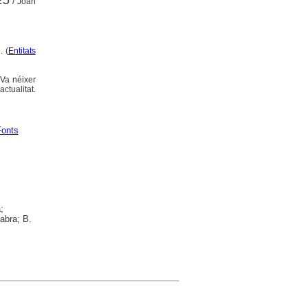
/ Joan
. (
Entitats
 Va néixer
ctualitat.
Fonts
;
Fabra; B.