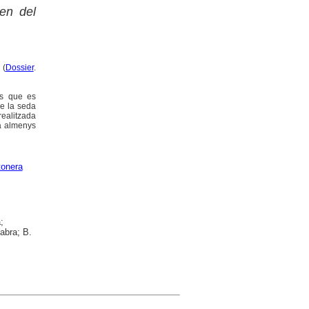
gen del
 (
Dossier
.
rs que es
de la seda
realitzada
va almenys
tonera
;
Fabra; B.