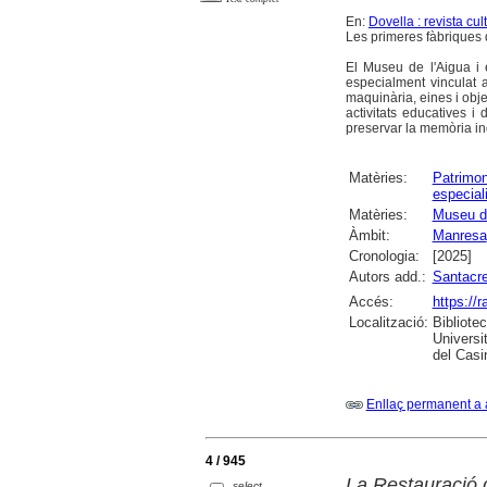
En:
Dovella : revista cu
Les primeres fàbriques
El Museu de l'Aigua i e
especialment vinculat a
maquinària, eines i obje
activitats educatives i
preservar la memòria ind
Matèries:
Patrimon
especial
Matèries:
Museu de
Àmbit:
Manresa
Cronologia:
[2025]
Autors add.:
Santacre
Accés:
https://
Localització:
Bibliote
Universi
del Casi
Enllaç permanent a 
4 / 945
La Restauració d
select