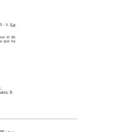
: il. (
La
vui el de
 ja que ha
;
Fabra; B.
25