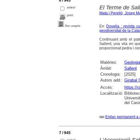
6 / 945
El Terme de Sal
select
Mata i Perelló, Josep M
print
En:
Dovella : revista c
Text complet
geodiversitat de la Cat
Continuant amb el patr
Sallent, una vila en qu
proporcionat pedra i cerà
Matèries:
Geologi
Àmbit:
Sallent
Cronologia:
[2025]
Autors add.:
Girabal 
Accés:
https://
Localització:
Bibliote
Universi
del Casi
Enllaç permanent a 
7 / 945
L'Associació Sa
select