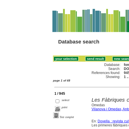
Database search
Database:
fo
Search:
DO
References found:
94
Showing:
1 .
page 1 of 48
1 / 945
Les Fàbriques ca
select
Omedas
print
Vilanova i Omedas, Ant
Text complet
En:
Dovella : revista cu
Les primeres fàbriques