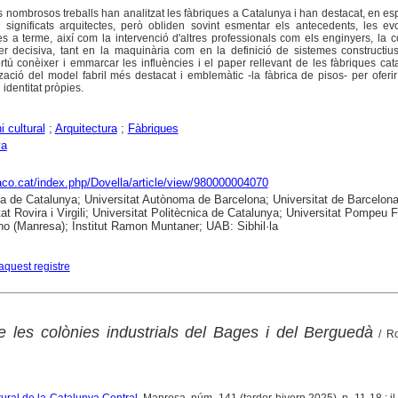
 nombrosos treballs han analitzat les fàbriques a Catalunya i han destacat, en esp
significats arquitectes, però obliden sovint esmentar els antecedents, les evo
s a terme, així com la intervenció d'altres professionals com els enginyers, la c
r decisiva, tant en la maquinària com en la definició de sistemes constructius
rtú conèixer i emmarcar les influències i el paper rellevant de les fàbriques ca
ització del model fabril més destacat i emblemàtic -la fàbrica de pisos- per oferir
 identitat pròpies.
i cultural
;
Arquitectura
;
Fàbriques
ya
raco.cat/index.php/Dovella/article/view/980000004070
ca de Catalunya; Universitat Autònoma de Barcelona; Universitat de Barcelona
tat Rovira i Virgili; Universitat Politècnica de Catalunya; Universitat Pompeu 
no (Manresa); Institut Ramon Muntaner; UAB: Sibhil·la
aquest registre
de les colònies industrials del Bages i del Berguedà
/ Ro