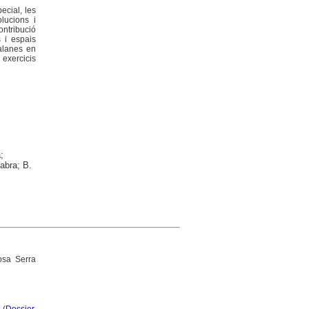
ecial, les
lucions i
ontribució
 i espais
talanes en
 exercicis
;
Fabra; B.
sa Serra