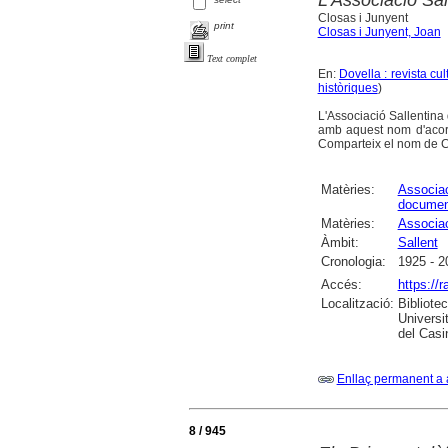
Closas i Junyent
print
Closas i Junyent, Joan
Text complet
En:
Dovella : revista cu
històriques
)
L'Associació Sallentina
amb aquest nom d'acord a
Comparteix el nom de Cl
Matèries:
Associac
documen
Matèries:
Associac
Àmbit:
Sallent
Cronologia:
1925 - 2
Accés:
https://
Localització:
Bibliote
Universi
del Casi
Enllaç permanent a 
8 / 945