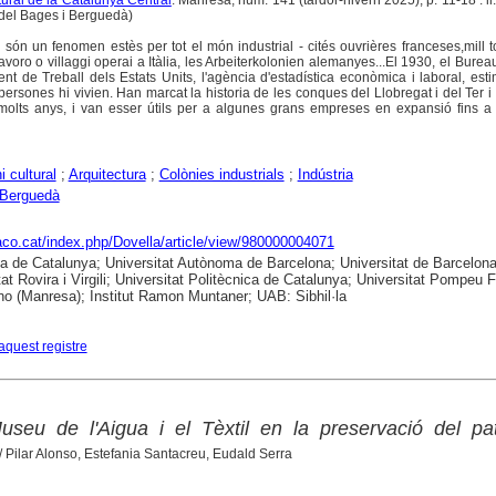
ltural de la Catalunya Central
. Manresa, núm. 141 (tardor-hivern 2025), p. 11-18 : il.
 del Bages i Berguedà)
s són un fenomen estès per tot el món industrial - cités ouvrières franceses,mill 
lavoro o villaggi operai a Itàlia, les Arbeiterkolonien alemanyes...El 1930, el Burea
ent de Treball dels Estats Units, l'agència d'estadística econòmica i laboral, es
ersones hi vivien. Han marcat la historia de les conques del Llobregat i del Ter i
molts anys, i van esser útils per a algunes grans empreses en expansió fins a 
i cultural
;
Arquitectura
;
Colònies industrials
;
Indústria
Berguedà
raco.cat/index.php/Dovella/article/view/980000004071
ca de Catalunya; Universitat Autònoma de Barcelona; Universitat de Barcelona
tat Rovira i Virgili; Universitat Politècnica de Catalunya; Universitat Pompeu 
no (Manresa); Institut Ramon Muntaner; UAB: Sibhil·la
aquest registre
seu de l'Aigua i el Tèxtil en la preservació del pat
/ Pilar Alonso, Estefania Santacreu, Eudald Serra