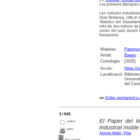
En:
Dovella : revista cu
Les primeres fàbriques
Les colònies industrial
Gran Bretanya, città di 
Statistics del Departam
més de deu milions de p
zones del país durant 
franquisme.
Matèries:
Patrimon
Àmbit:
Bages
;
Cronologia:
[2025]
Accés:
https://
Localització:
Bibliote
Universi
del Casi
Enllaç permanent a 
3 / 945
El Paper del Mu
select
industrial moble
print
Alonso Mallo, Pilar
Text complet