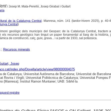
lent
/ Josep M. Mata-Perelló, Josep Girabal i Guitart
aria
ultural de la Catalunya Central
. Manresa, núm. 141 (tardor-hivern 2025), p. 40-45 
alunya Central
)
imoni geològic dels municipis del Geoparc de la Catalunya Central, tractem a
è els recursos geològics han tingut un paper fonamental al llarg de la història,
mica de construcció, calç, guix, grava... i a partir de 1933, sal potàssica.
a
;
Recursos minerals
Guitart, Josep
raco.cat/index.php/Dovella/article/view/980000004075
ca de Catalunya; Universitat Autònoma de Barcelona; Universitat de Barcelona
tat Rovira i Virgili; Universitat Politècnica de Catalunya; Universitat Pompeu 
no (Manresa); Institut Ramon Muntaner; UAB: Sibhil·la
aquest registre
llentina de Cultura Física l'ASCF o CN Sallent, 1925-20