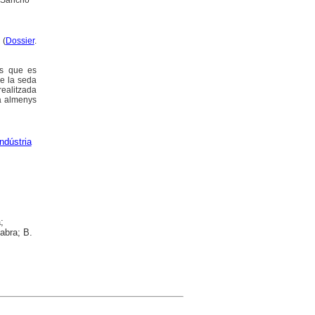
i Sancho
 (
Dossier
.
rs que es
de la seda
realitzada
va almenys
Indústria
;
Fabra; B.