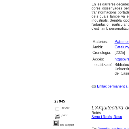
En les darreres dècades
obres dissenyades per 
transformacions portade
dels quals també va se
industrials. Sembla opo
l'adaptació i particular
d'estil amb personalitat i
Matèries:
Patrimon
Àmbit:
Catalun
Cronologia:
[2025]
Accés:
https://
Localització:
Bibliote
Universi
del Casi
Enllaç permanent a 
2 / 945
L'Arquitectura 
select
Rotés
print
Serra i Rotés, Rosa
Text complet