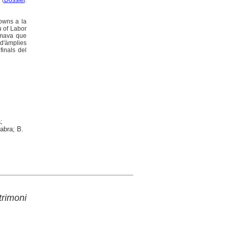
 (
Dossier
.
towns a la
u of Labor
timava que
 d'àmplies
finals del
;
Fabra; B.
rimoni