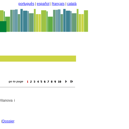
português
|
español
|
français
|
català
go to page
Vilanova i
 (
Dossier
.