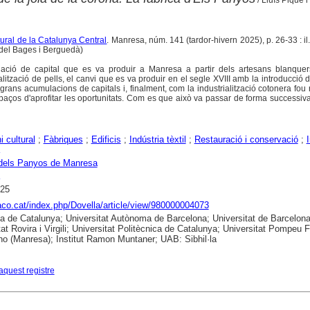
/ Lluís Piqué 
ltural de la Catalunya Central
. Manresa, núm. 141 (tardor-hivern 2025), p. 26-33 : il.
 del Bages i Berguedà)
lació de capital que es va produir a Manresa a partir dels artesans blanque
ització de pells, el canvi que es va produir en el segle XVIII amb la introducció 
rans acumulacions de capitals i, finalment, com la industrialització cotonera fou 
apaços d'aprofitar les oportunitats. Com es que això va passar de forma successi
i cultural
;
Fàbriques
;
Edificis
;
Indústria tèxtil
;
Restauració i conservació
;
 dels Panyos de Manresa
025
raco.cat/index.php/Dovella/article/view/980000004073
ca de Catalunya; Universitat Autònoma de Barcelona; Universitat de Barcelona
tat Rovira i Virgili; Universitat Politècnica de Catalunya; Universitat Pompeu 
no (Manresa); Institut Ramon Muntaner; UAB: Sibhil·la
aquest registre