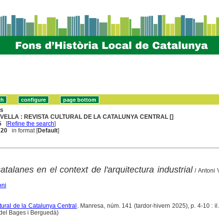
ns
VELLA : REVISTA CULTURAL DE LA CATALUNYA CENTRAL []
5
[
Refine the search
]
. 20
in format [
Default
]
talanes en el context de l'arquitectura industrial
/ Antoni 
oni
ltural de la Catalunya Central
. Manresa, núm. 141 (tardor-hivern 2025), p. 4-10 : il.
 del Bages i Berguedà)