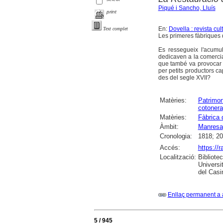
Piqué i Sancho, Lluís
print
En:
Dovella : revista cu
Text complet
Les primeres fàbriques
Es ressegueix l'acumu
dedicaven a la comercial
que també va provocar g
per petits productors c
des del segle XVII?
Matèries:
Patrimon
cotonera
Matèries:
Fàbrica
Àmbit:
Manresa
Cronologia:
1818; 2
Accés:
https://
Localització:
Bibliote
Universi
del Casi
Enllaç permanent a 
5 / 945