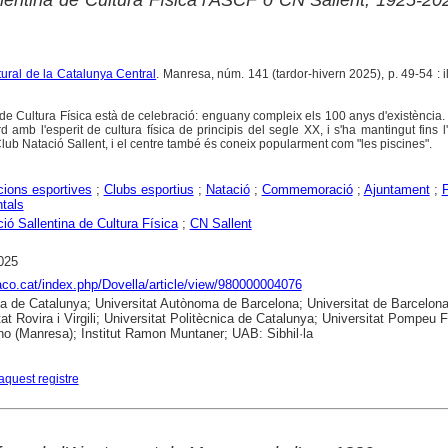
ltural de la Catalunya Central
. Manresa, núm. 141 (tardor-hivern 2025), p. 49-54 : il
 de Cultura Física està de celebració: enguany compleix els 100 anys d'existència.
mb l'esperit de cultura física de principis del segle XX, i s'ha mantingut fins l'a
ub Natació Sallent, i el centre també és coneix popularment com "les piscines".
ions esportives
;
Clubs esportius
;
Natació
;
Commemoració
;
Ajuntament
;
tals
ió Sallentina de Cultura Física
;
CN Sallent
025
raco.cat/index.php/Dovella/article/view/980000004076
ca de Catalunya; Universitat Autònoma de Barcelona; Universitat de Barcelona
tat Rovira i Virgili; Universitat Politècnica de Catalunya; Universitat Pompeu 
no (Manresa); Institut Ramon Muntaner; UAB: Sibhil·la
aquest registre