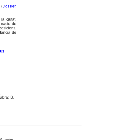
 (
Dossier
.
la ciutat,
auració de
posicions,
rtància de
us
;
Fabra; B.