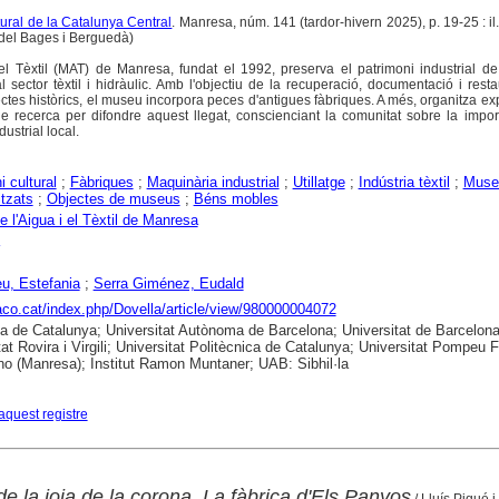
ltural de la Catalunya Central
. Manresa, núm. 141 (tardor-hivern 2025), p. 19-25 : il.
 del Bages i Berguedà)
l Tèxtil (MAT) de Manresa, fundat el 1992, preserva el patrimoni industrial de 
l sector tèxtil i hidràulic. Amb l'objectiu de la recuperació, documentació i rest
ctes històrics, el museu incorpora peces d'antigues fàbriques. A més, organitza ex
 de recerca per difondre aquest llegat, conscienciant la comunitat sobre la impo
ustrial local.
i cultural
;
Fàbriques
;
Maquinària industrial
;
Utillatge
;
Indústria tèxtil
;
Muse
itzats
;
Objectes de museus
;
Béns mobles
 l'Aigua i el Tèxtil de Manresa
u, Estefania
;
Serra Giménez, Eudald
raco.cat/index.php/Dovella/article/view/980000004072
ca de Catalunya; Universitat Autònoma de Barcelona; Universitat de Barcelona
tat Rovira i Virgili; Universitat Politècnica de Catalunya; Universitat Pompeu 
no (Manresa); Institut Ramon Muntaner; UAB: Sibhil·la
aquest registre
e la joia de la corona. La fàbrica d'Els Panyos