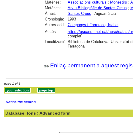
Matèries:
Associacions culturals
;
Monestirs
;
A
Matèries:
Arxiu Bibliogràfic de Santes Creus
;
M
Àmbit:
Santes Creus
- Aiguamúrcia
Cronologia:
1993
Autors add.:
Companys i Farrerons, Isabel
Accés:
https://usuaris.tinet.cat/absc/catala/a
complet]
Localització:
Biblioteca de Catalunya; Universitat de
Tarragona
Enllaç permanent a aquest regis
page 1 of 4
Refine the search
Database
fons : Advanced form
Search: