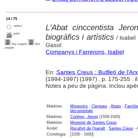
14 / 75
L'Abat cinccentista Jero
select
print
biogràfics i artístics
/ Isabel
Gasol
Text complet
Text
complet
Companys i Farrerons, Isabel
En:
Santes Creus : Butlletí de l'Arx
(1994-1997) (1997) , p. 175-255 : il
Notes a peu de pàgina. Inclou apè
Matèries:
Monestirs
;
Clergues
;
Abats
;
Famíli
documentals
Matèries:
Contijoc, Jeroni
(1509-1593)
Matèries:
Monestir de Santes Creus
Àmbit:
Rocafort de Queralt
;
Santes Creus
- 
Cronologia:
[1500 - 1600]