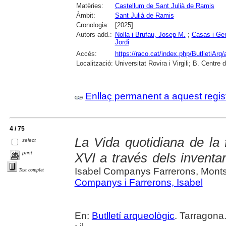
Matèries:
Castellum de Sant Julià de Ramis
Àmbit:
Sant Julià de Ramis
Cronologia:
[2025]
Autors add.:
Nolla i Brufau, Josep M.
;
Casas i Ge
Jordi
Accés:
https://raco.cat/index.php/ButlletiArq/
Localització:
Universitat Rovira i Virgili; B. Centr
Enllaç permanent a aquest regis
4 / 75
La Vida quotidiana de la 
select
print
XVI a través dels inventa
Isabel Companys Farrerons, Monts
Text complet
Companys i Farrerons, Isabel
En:
Butlletí arqueològic
. Tarragona