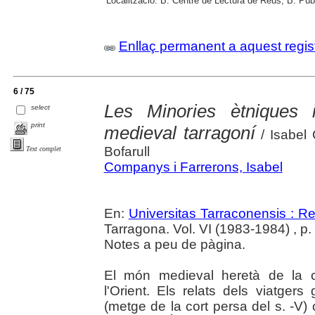
Localització:
B. Centre de Lectura de Reus; B. Púb
Enllaç permanent a aquest regis
6 / 75
Les Minories ètniques i
select
print
medieval tarragoní
/ Isabel 
Bofarull
Text complet
Companys i Farrerons, Isabel
En:
Universitas Tarraconensis : Rev
Tarragona. Vol. VI (1983-1984) , p. 5
Notes a peu de pàgina.
El món medieval heretà de la cu
l'Orient. Els relats dels viatge
(metge de la cort persa del s. -