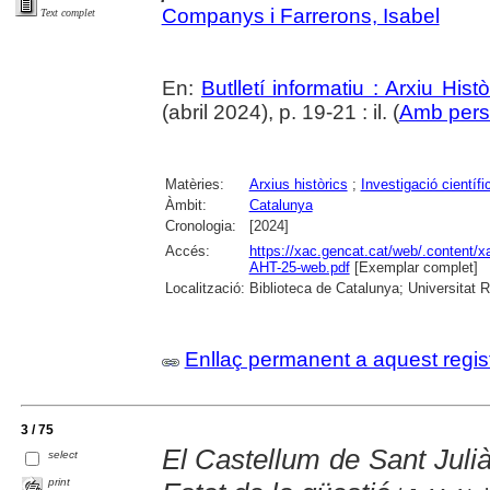
Companys i Farrerons, Isabel
Text complet
En:
Butlletí informatiu : Arxiu His
(abril 2024), p. 19-21 : il. (
Amb perso
Matèries:
Arxius històrics
;
Investigació científi
Àmbit:
Catalunya
Cronologia:
[2024]
Accés:
https://xac.gencat.cat/web/.content/
AHT-25-web.pdf
[Exemplar complet]
Localització:
Biblioteca de Catalunya; Universitat Rov
Enllaç permanent a aquest regis
3 / 75
El Castellum de Sant Juli
select
print