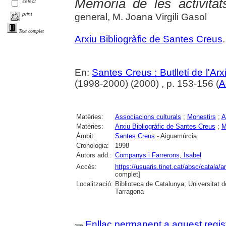
Memòria de les activitat
select
print
general, M. Joana Virgili Gasol
Text complet
Arxiu Bibliogràfic de Santes Creus
.
En:
Santes Creus : Butlletí de l'Arxi
(1998-2000) (2000) , p. 153-156 (
A
Matèries:
Associacions culturals
;
Monestirs
;
A
Matèries:
Arxiu Bibliogràfic de Santes Creus
;
M
Àmbit:
Santes Creus
- Aiguamúrcia
Cronologia:
1998
Autors add.:
Companys i Farrerons, Isabel
Accés:
https://usuaris.tinet.cat/absc/catala/a
complet]
Localització:
Biblioteca de Catalunya; Universitat de
Tarragona
Enllaç permanent a aquest regis