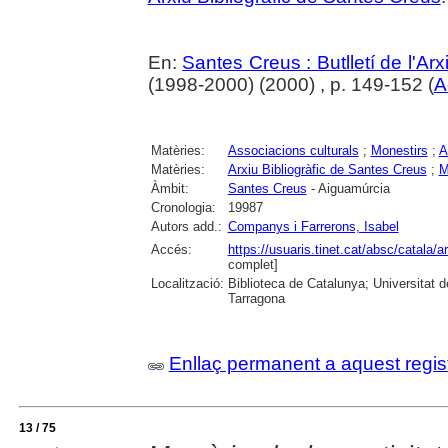
En:
Santes Creus : Butlletí de l'Arxi
(1998-2000) (2000) , p. 149-152 (
A
Matèries:
Associacions culturals
;
Monestirs
;
A
Matèries:
Arxiu Bibliogràfic de Santes Creus
;
M
Àmbit:
Santes Creus
- Aiguamúrcia
Cronologia:
19987
Autors add.:
Companys i Farrerons, Isabel
Accés:
https://usuaris.tinet.cat/absc/catala/a
complet]
Localització:
Biblioteca de Catalunya; Universitat de
Tarragona
Enllaç permanent a aquest regis
13 / 75