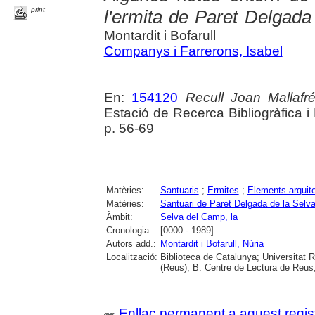
print
l'ermita de Paret Delgada
Montardit i Bofarull
Companys i Farrerons, Isabel
En:
154120
Recull Joan Mallafr
Estació de Recerca Bibliogràfica 
p. 56-69
Matèries:
Santuaris
;
Ermites
;
Elements arquit
Matèries:
Santuari de Paret Delgada de la Selv
Àmbit:
Selva del Camp, la
Cronologia:
[0000 - 1989]
Autors add.:
Montardit i Bofarull, Núria
Localització:
Biblioteca de Catalunya; Universitat R
(Reus); B. Centre de Lectura de Reus;
Enllaç permanent a aquest regis