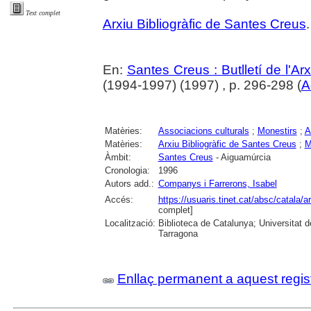
Text complet
Arxiu Bibliogràfic de Santes Creus
.
En:
Santes Creus : Butlletí de l'Arx
(1994-1997) (1997) , p. 296-298 (
A
Matèries:
Associacions culturals
;
Monestirs
;
A
Matèries:
Arxiu Bibliogràfic de Santes Creus
;
M
Àmbit:
Santes Creus
- Aiguamúrcia
Cronologia:
1996
Autors add.:
Companys i Farrerons, Isabel
Accés:
https://usuaris.tinet.cat/absc/catala/
complet]
Localització:
Biblioteca de Catalunya; Universitat de
Tarragona
Enllaç permanent a aquest regis