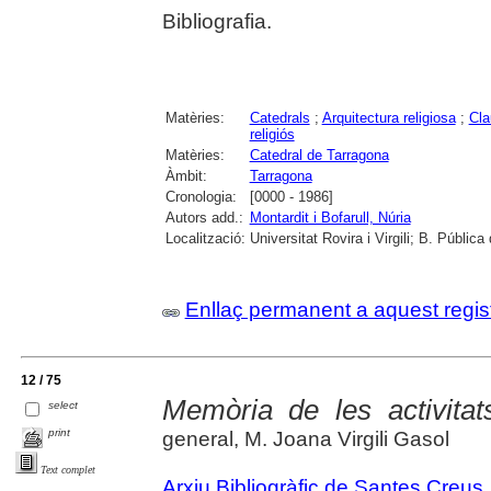
Bibliografia.
Matèries:
Catedrals
;
Arquitectura religiosa
;
Cla
religiós
Matèries:
Catedral de Tarragona
Àmbit:
Tarragona
Cronologia:
[0000 - 1986]
Autors add.:
Montardit i Bofarull, Núria
Localització:
Universitat Rovira i Virgili; B. Públic
Enllaç permanent a aquest regis
12 / 75
Memòria de les activitat
select
print
general, M. Joana Virgili Gasol
Text complet
Arxiu Bibliogràfic de Santes Creus
.