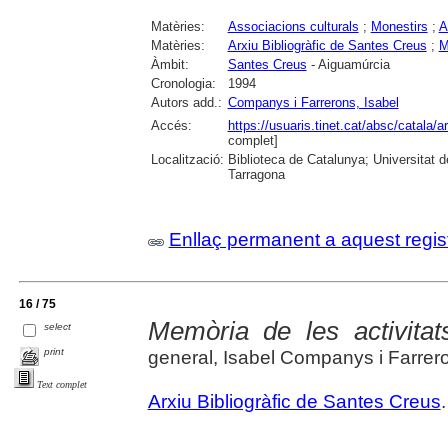
Matèries:
Associacions culturals
;
Monestirs
;
A
Matèries:
Arxiu Bibliogràfic de Santes Creus
;
M
Àmbit:
Santes Creus
- Aiguamúrcia
Cronologia:
1994
Autors add.:
Companys i Farrerons, Isabel
Accés:
https://usuaris.tinet.cat/absc/catala/
complet]
Localització:
Biblioteca de Catalunya; Universitat de
Tarragona
Enllaç permanent a aquest regis
16 / 75
Memòria de les activitat
select
print
general, Isabel Companys i Farrer
Text complet
Arxiu Bibliogràfic de Santes Creus
.