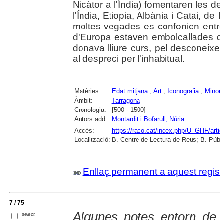
Nicàtor a l'Índia) fomentaren les d
l'Índia, Etiopia, Albània i Catai, de
moltes vegades es confonien entre 
d'Europa estaven embolcallades de
donava lliure curs, pel desconeix
al despreci per l'inhabitual.
Matèries:
Edat mitjana
;
Art
;
Iconografia
;
Minor
Àmbit:
Tarragona
Cronologia:
[500 - 1500]
Autors add.:
Montardit i Bofarull, Núria
Accés:
https://raco.cat/index.php/UTGHF/art
Localització:
B. Centre de Lectura de Reus; B. Púb
Enllaç permanent a aquest regis
7 / 75
Algunes notes entorn de 
select