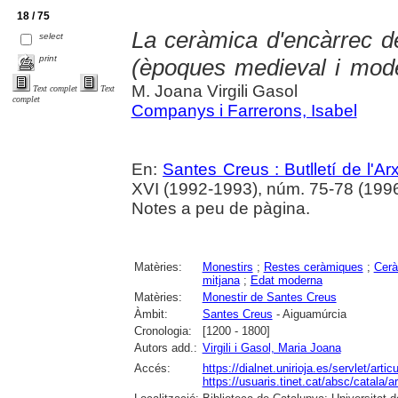
18 / 75
La ceràmica d'encàrrec d
select
print
(èpoques medieval i mod
M. Joana Virgili Gasol
Text complet
Text
complet
Companys i Farrerons, Isabel
En:
Santes Creus : Butlletí de l'Arx
XVI (1992-1993), núm. 75-78 (1996) ,
Notes a peu de pàgina.
Matèries:
Monestirs
;
Restes ceràmiques
;
Cer
mitjana
;
Edat moderna
Matèries:
Monestir de Santes Creus
Àmbit:
Santes Creus
- Aiguamúrcia
Cronologia:
[1200 - 1800]
Autors add.:
Virgili i Gasol, Maria Joana
Accés:
https://dialnet.unirioja.es/servlet/art
https://usuaris.tinet.cat/absc/catala/a