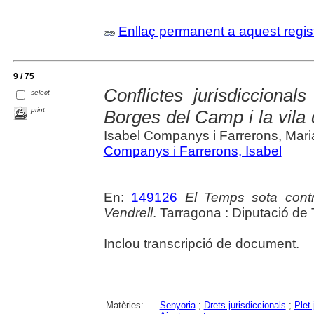
Enllaç permanent a aquest regis
9 / 75
Conflictes jurisdiccional
select
print
Borges del Camp i la vila d
Isabel Companys i Farrerons, Maria
Companys i Farrerons, Isabel
En:
149126
El Temps sota cont
Vendrell
. Tarragona : Diputació de
Inclou transcripció de document.
Matèries:
Senyoria
;
Drets jurisdiccionals
;
Plet 