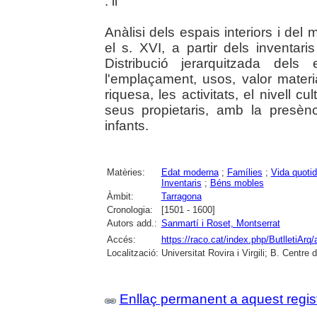
: il
Anàlisi dels espais interiors i del
el s. XVI, a partir dels inventar
Distribució jerarquitzada dels
l'emplaçament, usos, valor materia
riquesa, les activitats, el nivell cultu
seus propietaris, amb la presèn
infants.
Matèries:
Edat moderna
;
Famílies
;
Vida quotid
Inventaris
;
Béns mobles
Àmbit:
Tarragona
Cronologia:
[1501 - 1600]
Autors add.:
Sanmartí i Roset, Montserrat
Accés:
https://raco.cat/index.php/ButlletiArq/
Localització:
Universitat Rovira i Virgili; B. Centr
Enllaç permanent a aquest regis