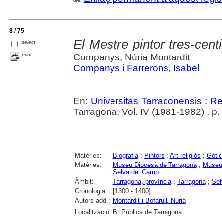
8 / 75
El Mestre pintor tres-cen
select
print
Companys, Núria Montardit
Companys i Farrerons, Isabel
En:
Universitas Tarraconensis : Rev
Tarragona. Vol. IV (1981-1982) , p.
Matèries:
Biografia
;
Pintors
;
Art religiós
;
Gòtic
Matèries:
Museu Diocesà de Tarragona
;
Museu 
Selva del Camp
Àmbit:
Tarragona, província
;
Tarragona
;
Sel
Cronologia:
[1300 - 1400]
Autors add.:
Montardit i Bofarull, Núria
Localització:
B. Pública de Tarragona