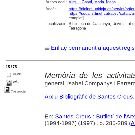
Autors add.:
Virgili i Gasol, Maria Joana
Accés:
https://dialnet.unirioja.es/servlet/art
https://usuaris.tinet.cat/absc/catala/
complet]
Localització:
Biblioteca de Catalunya; Universitat de
Tarragona
Enllaç permanent a aquest regis
15 / 75
Memòria de les activitat
select
print
general, Isabel Companys i Farrer
Text complet
Arxiu Bibliogràfic de Santes Creus
.
En:
Santes Creus : Butlletí de l'Arx
(1994-1997) (1997) , p. 285-289 (
A