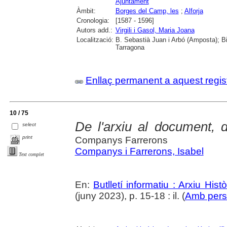
Ajuntament
Àmbit:
Borges del Camp, les
;
Alforja
Cronologia:
[1587 - 1596]
Autors add.:
Virgili i Gasol, Maria Joana
Localització:
B. Sebastià Juan i Arbó (Amposta); Bi
Tarragona
Enllaç permanent a aquest regis
10 / 75
De l'arxiu al document, d
select
print
Companys Farrerons
Companys i Farrerons, Isabel
Text complet
En:
Butlletí informatiu : Arxiu His
(juny 2023), p. 15-18 : il. (
Amb perso