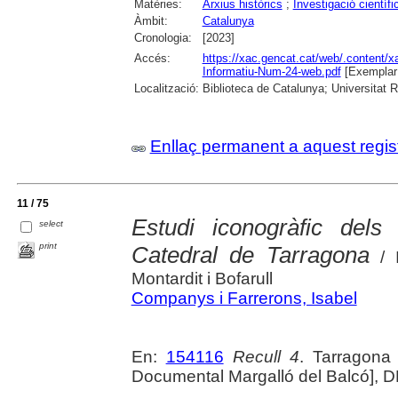
Matèries:
Arxius històrics
;
Investigació científi
Àmbit:
Catalunya
Cronologia:
[2023]
Accés:
https://xac.gencat.cat/web/.content/
Informatiu-Num-24-web.pdf
[Exemplar
Localització:
Biblioteca de Catalunya; Universitat Rov
Enllaç permanent a aquest regis
11 / 75
Estudi iconogràfic del
select
print
Catedral de Tarragona
/ I
Montardit i Bofarull
Companys i Farrerons, Isabel
En:
154116
Recull 4
. Tarragona 
Documental Margalló del Balcó], D