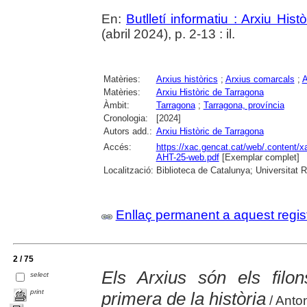
En:
Butlletí informatiu : Arxiu His
(abril 2024), p. 2-13 : il.
Matèries:
Arxius històrics
;
Arxius comarcals
;
A
Matèries:
Arxiu Històric de Tarragona
Àmbit:
Tarragona
;
Tarragona, província
Cronologia:
[2024]
Autors add.:
Arxiu Històric de Tarragona
Accés:
https://xac.gencat.cat/web/.content/
AHT-25-web.pdf
[Exemplar complet]
Localització:
Biblioteca de Catalunya; Universitat Rov
Enllaç permanent a aquest regis
2 / 75
Els Arxius són els filo
select
print
primera de la història
/ Anton