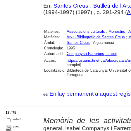
En:
Santes Creus : Butlletí de l'Arx
(1994-1997) (1997) , p. 291-294 (
A
Matèries:
Associacions culturals
;
Monestirs
;
A
Matèries:
Arxiu Bibliogràfic de Santes Creus
;
M
Àmbit:
Santes Creus
- Aiguamúrcia
Cronologia:
1995
Autors add.:
Companys i Farrerons, Isabel
Accés:
https://usuaris.tinet.cat/absc/catala/
complet]
Localització:
Biblioteca de Catalunya; Universitat de
Tarragona
Enllaç permanent a aquest regis
17 / 75
Memòria de les activitat
select
print
general, Isabel Companys i Farrer