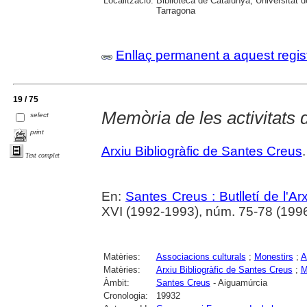
Localització:
Biblioteca de Catalunya; Universitat de
Tarragona
Enllaç permanent a aquest regis
19 / 75
Memòria de les activitats 
select
print
Arxiu Bibliogràfic de Santes Creus
.
Text complet
En:
Santes Creus : Butlletí de l'Arx
XVI (1992-1993), núm. 75-78 (1996)
Matèries:
Associacions culturals
;
Monestirs
;
A
Matèries:
Arxiu Bibliogràfic de Santes Creus
;
M
Àmbit:
Santes Creus
- Aiguamúrcia
Cronologia:
19932