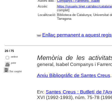
Autors add.:
Companys i Farrerons, Isabel
Accés:
https://usuaris.tinet.cat/absc/catala/a
complet]
Localització:
Biblioteca de Catalunya; Universitat de
Tarragona
Enllaç permanent a aquest regis
20 / 75
Memòria de les activitat
select
print
general, Isabel Companys i Farrer
Text complet
Arxiu Bibliogràfic de Santes Creus
.
En:
Santes Creus : Butlletí de l'Arx
XVI (1992-1993), núm. 75-78 (1996)