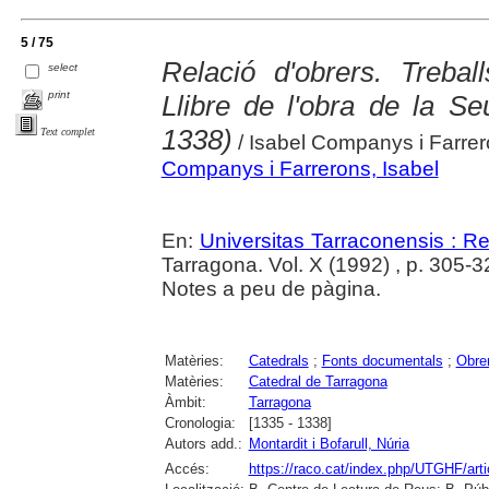
5 / 75
Relació d'obrers. Trebal
select
print
Llibre de l'obra de la S
1338)
Text complet
/ Isabel Companys i Farrero
Companys i Farrerons, Isabel
En:
Universitas Tarraconensis : Rev
Tarragona. Vol. X (1992) , p. 305-325
Notes a peu de pàgina.
Matèries:
Catedrals
;
Fonts documentals
;
Obre
Matèries:
Catedral de Tarragona
Àmbit:
Tarragona
Cronologia:
[1335 - 1338]
Autors add.:
Montardit i Bofarull, Núria
Accés:
https://raco.cat/index.php/UTGHF/art