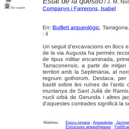
Estat de la qüestió
/ J. M. Nol
Companys i Farrerons, Isabel
Text complet
En:
Butlletí arqueològic
. Tarragona
: il
Un seguit d'excavacions en llocs e
de la via Augusta ha permès recons
de tipus militar encaminada, prim
Tarraconensis, a partir de mitjan
territori amb la Septimània, al nor
regnum gothorum. Destaca, per d
bastit sobre les ruïnes de l'anti
muntanya de Sant Julià de Ramis
nucli urbà de Gerunda i altres ja
d'aquestes contrades significà la 
Matèries:
Epoca romana
;
Arqueologia
;
Jacimen
Estructures arqueològiques
;
Fortifica