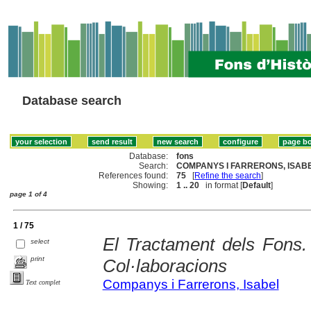
Database search
Database:
fons
Search:
COMPANYS I FARRERONS, ISABE
References found:
75
[
Refine the search
]
Showing:
1 .. 20
in format [
Default
]
page 1 of 4
1 / 75
El Tractament dels Fons. 
select
print
Col·laboracions
Companys i Farrerons, Isabel
Text complet