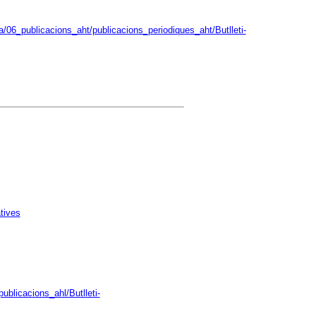
/06_publicacions_aht/publicacions_periodiques_aht/Butlleti-
tives
ublicacions_ahl/Butlleti-