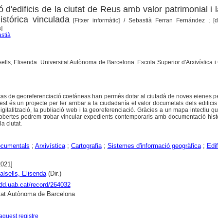
 d'edificis de la ciutat de Reus amb valor patrimonial i 
stórica vinculada
[Fitxer informàtic]
/ Sebastià Ferran Fernández ; [di
]
stià
lsells, Elisenda. Universitat Autònoma de Barcelona. Escola Superior d'Arxivística i
cnicas de georeferenciació coetáneas han permés dotar al ciutadà de noves eienes p
t és un projecte per fer arribar a la ciudadanía el valor documetals dels edificis
igitalització, la publiació web i la georeferenciació. Gràcies a un mapa intectiu q
obertes podrem trobar vincular expedients contemporaris amb documentació histó
a ciutat.
ocumentals
;
Arxivística
;
Cartografia
;
Sistemes d'informació geogràfica
;
Edif
2021]
alsells, Elisenda
(Dir.)
ddd.uab.cat/record/264032
tat Autònoma de Barcelona
aquest registre