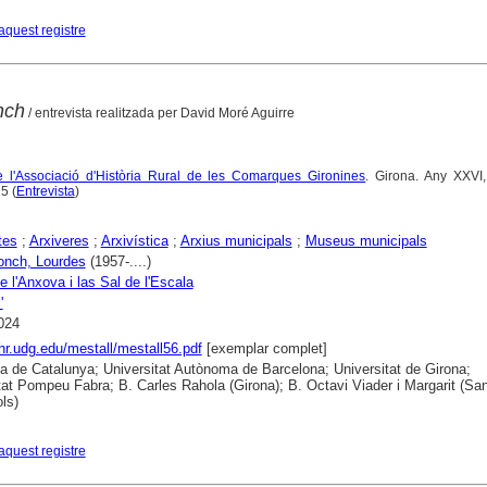
aquest registre
nch
/ entrevista realitzada per David Moré Aguirre
 de l'Associació d'Història Rural de les Comarques Gironines
. Girona. Any XXVI
5 (
Entrevista
)
tes
;
Arxiveres
;
Arxivística
;
Arxius municipals
;
Museus municipals
lonch, Lourdes
(1957-....)
 l'Anxova i las Sal de l'Escala
'
024
ahr.udg.edu/mestall/mestall56.pdf
[exemplar complet]
ca de Catalunya; Universitat Autònoma de Barcelona; Universitat de Girona;
tat Pompeu Fabra; B. Carles Rahola (Girona); B. Octavi Viader i Margarit (San
ls)
aquest registre