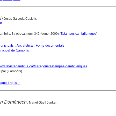
l
/ Josep Salceda Castells
ep
Cambrils. 3a època, núm. 342 (gener 2000) (
Estampes cambrilenques
)
unicipals
;
Arxivística
;
Fonts documentals
nicipal de Cambrils
s
www.revistacambrils.cat/categoria/estampes-cambrilenques
ipal (Cambrils)
aquest registre
jón Domènech
/ Manel Güell Junkert