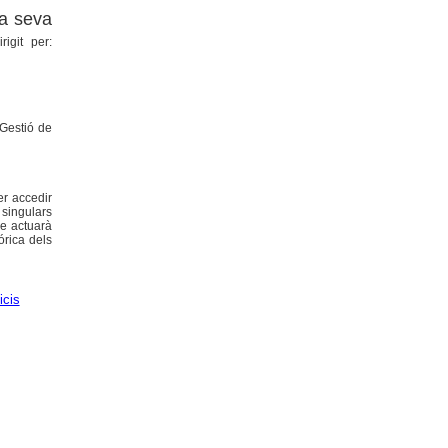
la seva
rigit per:
 Gestió de
er accedir
 singulars
ue actuarà
rica dels
icis