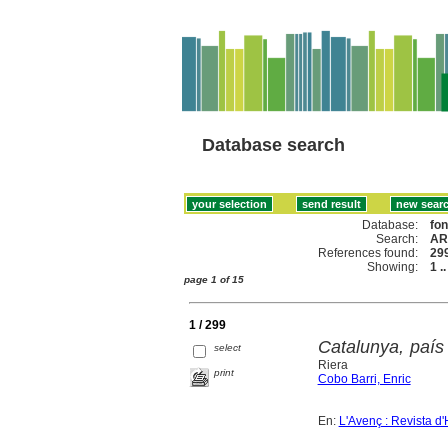
Database search
Database:
fo
Search:
AR
References found:
29
Showing:
1 .
page 1 of 15
1 / 299
Catalunya, país
select
Riera
print
Cobo Barri, Enric
En:
L'Avenç : Revista d'