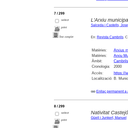
7 / 299
L'Arxiu municipa
select
Salceda i Castells, Jos
print
En:
Revista Cambrils
. 
Text complet
Matèries:
Arxius m
Matèries:
Arxiu Mu
Àmbit:
Cambril
Cronologia:
2000
Accés:
https://
Localització:
B. Munic
Enllaç permanent a 
8 / 299
Nativitat Caste
select
Güell i Junkert, Manuel
print