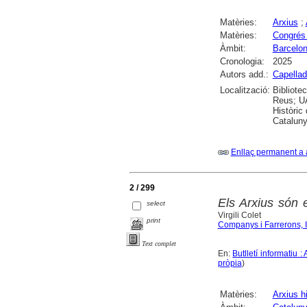
Matèries:
Arxius
;
Matèries:
Congrés 
Àmbit:
Barcelo
Cronologia:
2025
Autors add.:
Capellad
Localització:
Bibliote
Reus; UA
Històric
Cataluny
Enllaç permanent a 
2 / 299
Els Arxius són e
select
Virgili Colet
print
Companys i Farrerons, 
Text complet
En:
Butlletí informatiu 
pròpia
)
Matèries:
Arxius h