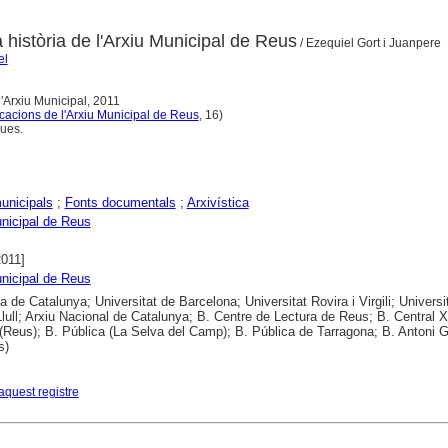
 història de l'Arxiu Municipal de Reus
/ Ezequiel Gort i Juanpere
el
l'Arxiu Municipal, 2011
cacions de l'Arxiu Municipal de Reus
, 16)
ques.
unicipals
;
Fonts documentals
;
Arxivística
nicipal de Reus
2011]
nicipal de Reus
a de Catalunya; Universitat de Barcelona; Universitat Rovira i Virgili; Universi
ull; Arxiu Nacional de Catalunya; B. Centre de Lectura de Reus; B. Central X
Reus); B. Pública (La Selva del Camp); B. Pública de Tarragona; B. Antoni 
s)
aquest registre