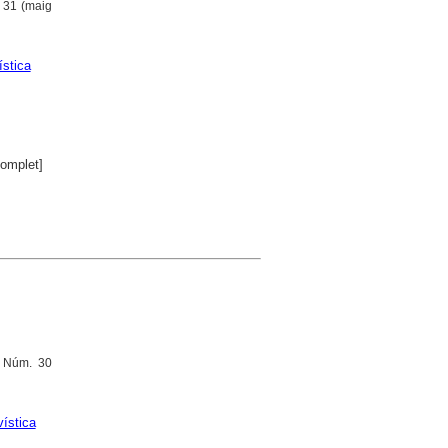
 31 (maig
ística
omplet]
, Núm. 30
vística