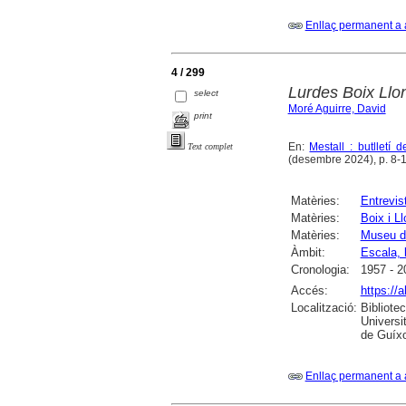
Enllaç permanent a 
4 / 299
Lurdes Boix Llo
select
Moré Aguirre, David
print
En:
Mestall : butlletí
Text complet
(desembre 2024), p. 8-1
Matèries:
Entrevis
Matèries:
Boix i L
Matèries:
Museu de
Àmbit:
Escala, l
Cronologia:
1957 - 2
Accés:
https://
Localització:
Bibliote
Universi
de Guíxo
Enllaç permanent a 