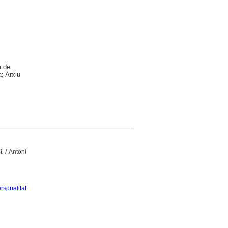
a de
; Arxiu
a
/ Antoni
sonalitat