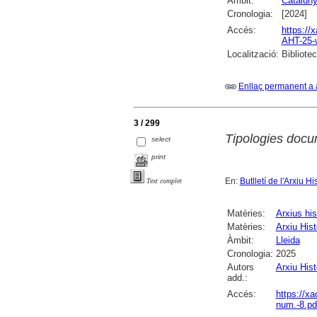
Àmbit:
Catalun
Cronologia:
[2024]
Accés:
https://
AHT-25-
Localització:
Bibliotec
Enllaç permanent a 
3 / 299
Tipologies docume
select
print
En:
Butlletí de l'Arxiu Hi
Text complet
Matèries:
Arxius his
Matèries:
Arxiu Hist
Àmbit:
Lleida
Cronologia:
2025
Autors
Arxiu Hist
add.:
Accés:
https://x
num.-8.pd