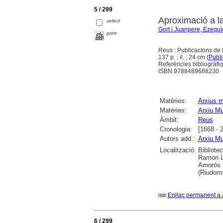
5 / 299
Aproximació a la
select
Gort i Juanpere, Ezequi
print
Reus : Publicacions de 
137 p. : il. ; 24 cm (
Publi
Referències bibliogràfi
ISBN 9788489688230
Matèries:
Arxius m
Matèries:
Arxiu Mu
Àmbit:
Reus
Cronologia:
[1668 - 
Autors add.:
Arxiu Mu
Localització:
Bibliotec
Ramon Ll
Amorós (
(Riudom
Enllaç permanent a 
6 / 299