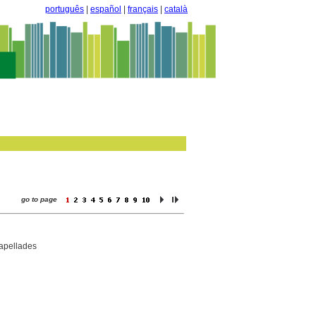
português
|
español
|
français
|
català
go to page
apellades