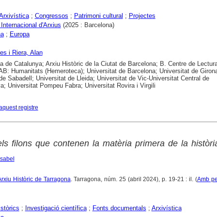
Arxivística
;
Congressos
;
Patrimoni cultural
;
Projectes
Internacional d'Arxius
(2025 : Barcelona)
na
;
Europa
es i Riera, Alan
ca de Catalunya; Arxiu Històric de la Ciutat de Barcelona; B. Centre de Lectur
B: Humanitats (Hemeroteca); Universitat de Barcelona; Universitat de Girona
 de Sabadell; Universitat de Lleida; Universitat de Vic-Universitat Central de
a; Universitat Pompeu Fabra; Universitat Rovira i Virgili
aquest registre
ls filons que contenen la matèria primera de la històri
Isabel
: Arxiu Històric de Tarragona
. Tarragona, núm. 25 (abril 2024), p. 19-21 : il. (
Amb per
istòrics
;
Investigació científica
;
Fonts documentals
;
Arxivística