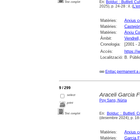
En:
Bolduc : Butlletí Cu
Text complet
2025), p. 24-28 : il. (
L'en
Matèries:
Arxius 
Matèries:
Castejón
Matèries:
Arxiu Co
Àmbit:
Vendrell,
Cronologia:
[2001 - 
Accés:
https://
Localització:
B. Públi
Enllaç permanent a 
9 / 299
Araceli Garcia 
select
Poy Sans, Núria
print
En:
Bolduc : Butlletí 
Text complet
(desembre 2024), p. 18-21
Matèries:
Arxius 
Matèries:
Garcia F