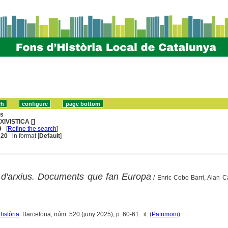
ns
XIVISTICA []
9
[
Refine the search
]
. 20
in format [
Default
]
 d'arxius. Documents que fan Europa
/ Enric Cobo Barri, Alan C
Història
. Barcelona, núm. 520 (juny 2025), p. 60-61 : il. (
Patrimoni
)