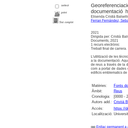
Georeferenciació
select
documentació hi
print
Elisenda Cristià Balsells
Ferran Fernández, Seba
Text complet
2021
Dirigida per: Cristià Ba
Documents, 2021
1 recurs electrònic
Treball final de carrera.
L'utilització de les tè
a la documentació. Aques
de reus a través de la d
com a portal de dades 
edificis emblematics de l
Matèries:
Fonts d
Àmbit:
Reus
Cronologia:
[0000 - 
Autors add.:
Cristià B
Accés:
https://
Localització:
Universi
Enllaç permanent a 