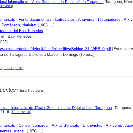
ltural Informatiu de l'Arxiu General de la Diputació de Tarragona
. Tarragona, Núm.
trevista
)
comarcals
;
Fonts documentals
;
Entrevistes
;
Arxiveres
;
Historiadores
;
Arxiv
 Domènech, Nativitat
(1962-....)
marcal del Baix Penedès
 el
;
Baix Penedès
2025]
www.dipta.cat/sites/default/files/inline-files/Bolduc_31_WEB_0.pdf
[Exemplar c
ca de Tarragona; Biblioteca Marcel·lí Domingo (Tortosa)
aquest registre
Fuentes
/ Núria Poy Sans
Cultural Informatiu de l'Arxiu General de la Diputació de Tarragona
. Tarragona
 : il. (
L'entrevista
)
comarcals
;
Consell comarcal
;
Arxius d'entitats
;
Entrevistes
;
Arxiveres
;
Arxi
uentes, Araceli
(1976-....)