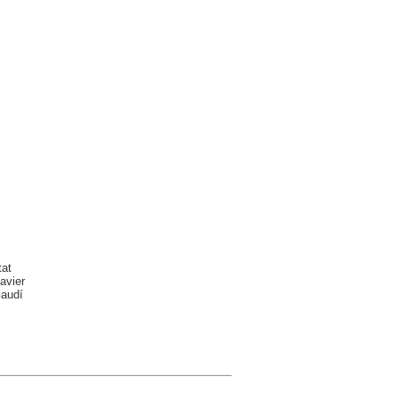
tat
avier
Gaudí