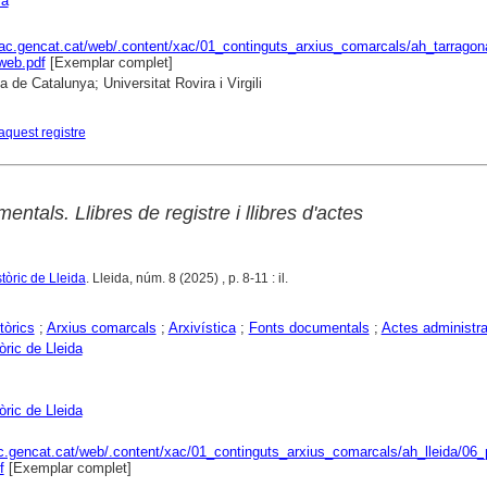
ya
xac.gencat.cat/web/.content/xac/01_continguts_arxius_comarcals/ah_tarragona
web.pdf
[Exemplar complet]
a de Catalunya; Universitat Rovira i Virgili
aquest registre
ntals. Llibres de registre i llibres d'actes
stòric de Lleida
. Lleida, núm. 8 (2025) , p. 8-11 : il.
tòrics
;
Arxius comarcals
;
Arxivística
;
Fonts documentals
;
Actes administra
òric de Lleida
òric de Lleida
ac.gencat.cat/web/.content/xac/01_continguts_arxius_comarcals/ah_lleida/06_p
f
[Exemplar complet]