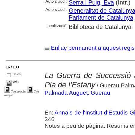
Autors add.:
Serra i Puig, Eva
(Intr.)
Autors add.:
Generalitat de Cataluny
Parlament de Catalunya
Localització:
Biblioteca de Catalunya
Enllaç permanent a aquest regis
16 / 133
La Guerra de Successió 
select
print
Pla de l'Estany
/ Guerau Palm
Palmada Auguet, Guerau
Text complet
Text
complet
En:
Annals de l'Institut d'Estudis G
346
Notes a peu de pàgina. Resums en 