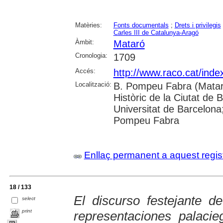
Matèries:
Fonts documentals
;
Drets i privilegis
Carles III de Catalunya-Aragó
Àmbit:
Mataró
Cronologia:
1709
Accés:
http://www.raco.cat/ind
Localització:
B. Pompeu Fabra (Mataró
Històric de la Ciutat de 
Universitat de Barcelona;
Pompeu Fabra
Enllaç permanent a aquest regis
18 / 133
El discurso festejante d
select
print
representaciones palaci