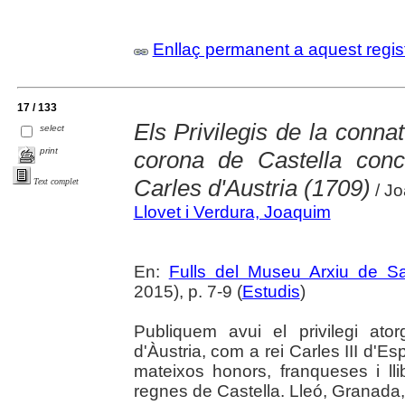
Enllaç permanent a aquest regis
17 / 133
Els Privilegis de la conna
select
print
corona de Castella conc
Carles d'Austria (1709)
Text complet
/ Jo
Llovet i Verdura, Joaquim
En:
Fulls del Museu Arxiu de S
2015), p. 7-9 (
Estudis
)
Publiquem avui el privilegi ato
d'Àustria, com a rei Carles III d'Es
mateixos honors, franqueses i ll
regnes de Castella. Lleó, Granada,