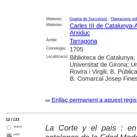
Matèries:
Guerra de Successió
;
Operacions mil
Matèries:
Carles III de Catalunya-
Arxiduc
Àmbit:
Tarragona
Cronologia:
1705
Localització:
Biblioteca de Catalunya;
Universitat de Girona; Un
Rovira i Virgili; B. Públi
B. Comarcal Josep Fines
Enllaç permanent a aquest regis
12 / 133
La Corte y el país : en
select
print