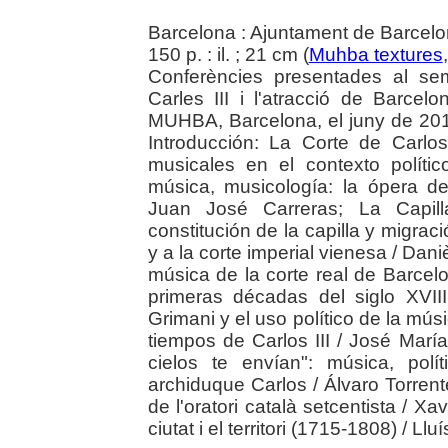
Barcelona : Ajuntament de Barcelo
150 p. : il. ; 21 cm (
Muhba textures
Conferències presentades al sem
Carles III i l'atracció de Barce
MUHBA, Barcelona, el juny de 2014
Introducción: La Corte de Carlo
musicales en el contexto polític
música, musicología: la ópera de 
Juan José Carreras; La Capill
constitución de la capilla y migra
y a la corte imperial vienesa / Dan
música de la corte real de Barcelo
primeras décadas del siglo XVI
Grimani y el uso político de la mús
tiempos de Carlos III / José Mar
cielos te envían": música, polí
archiduque Carlos / Álvaro Torrente
de l'oratori català setcentista / Xav
ciutat i el territori (1715-1808) / Llu