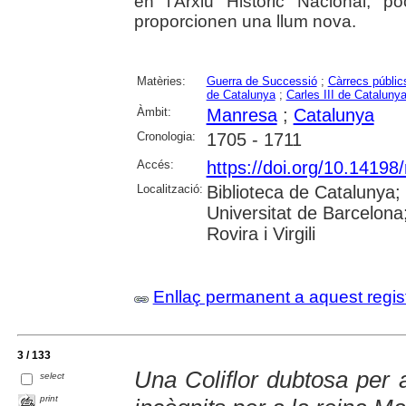
en l'Arxiu Històric Nacional, 
proporcionen una llum nova.
Matèries:
Guerra de Successió
;
Càrrecs públic
de Catalunya
;
Carles III de Cataluny
Àmbit:
Manresa
;
Catalunya
Cronologia:
1705 - 1711
Accés:
https://doi.org/10.1419
Localització:
Biblioteca de Catalunya;
Universitat de Barcelona;
Rovira i Virgili
Enllaç permanent a aquest regis
3 / 133
Una Coliflor dubtosa per a
select
print