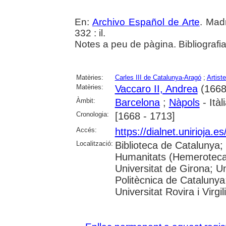
En:
Archivo Español de Arte
. Madr
332 : il.
Notes a peu de pàgina. Bibliografi
Matèries:
Carles III de Catalunya-Aragó
;
Artist
Matèries:
Vaccaro II, Andrea
(1668
Àmbit:
Barcelona
;
Nàpols
- Itàl
Cronologia:
[1668 - 1713]
Accés:
https://dialnet.unirioja.
Localització:
Biblioteca de Catalunya
Humanitats (Hemeroteca)
Universitat de Girona; Un
Politècnica de Catalunya
Universitat Rovira i Virgili