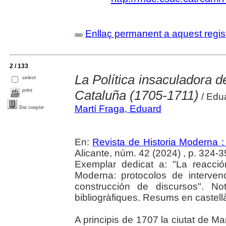
Enllaç permanent a aquest regis
2 / 133
La Política insaculadora de
select
print
Cataluña (1705-1711)
/ Edu
Martí Fraga, Eduard
Text complet
En:
Revista de Historia Moderna :
Alicante, núm. 42 (2024) , p. 324-3
Exemplar dedicat a: "La reacci
Moderna: protocolos de intervenc
construcción de discursos". N
bibliogràfiques. Resums en castellà
A principis de 1707 la ciutat de Man