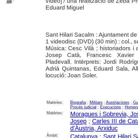
vídeo]
/ una realització de Zeba Pr
Eduard Miguel
Sant Hilari Sacalm : Ajuntament de
1 videodisc (DVD) (30 min) : col., s
Música: Cesc Vilà ; historiadors 
Josep Catà, Francesc Xavier 
Pladevall. Intèrprets: Jordi Rodr
Adrià Quintanas, Eduard Sala, Albe
locució: Joan Soler.
Matèries:
Biografia
;
Militars
;
Austriacistes
;
Gue
Procés judicial
;
Execucions
;
Homen
Matèries:
Moragues i Sobrevia, Jo
Josep
;
Carles III de Ca
d'Àustria, Arxiduc
Àmbit:
Catalunya
;
Sant Hilari 