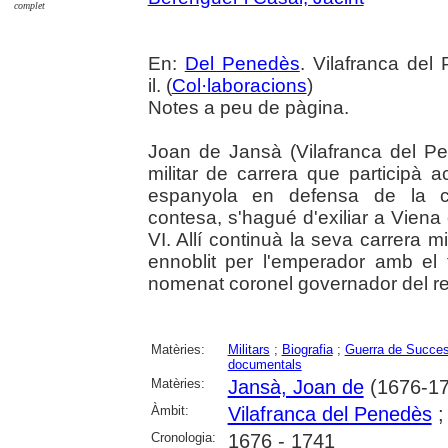
complet
En:
Del Penedès
. Vilafranca del
il. (
Col·laboracions
)
Notes a peu de pàgina.
Joan de Jansà (Vilafranca del P
militar de carrera que participà
espanyola en defensa de la ca
contesa, s'hagué d'exiliar a Viena 
VI. Allí continuà la seva carrera mi
ennoblit per l'emperador amb el 
nomenat coronel governador del r
Matèries:
Militars
;
Biografia
;
Guerra de Succes
documentals
Matèries:
Jansà, Joan de
(1676-17
Àmbit:
Vilafranca del Penedès
Cronologia:
1676 - 1741