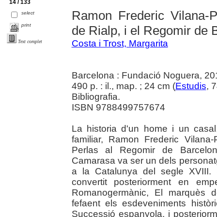
14 / 133
Ramon Frederic Vilana-
select
print
de Rialp, i el Regomir de 
Costa i Trost, Margarita
Text complet
Barcelona : Fundació Noguera, 20
490 p. : il., map. ; 24 cm (
Estudis
, 
Bibliografia.
ISBN 9788499757674
La historia d'un home i un casal
familiar, Ramon Frederic Vilana
Perlas al Regomir de Barcelon
Camarasa va ser un dels personat
a la Catalunya del segle XVIII. S
convertit posteriorment en emp
Romanogermànic, El marquès de
fefaent els esdeveniments histò
Successió espanyola, i posteriorm