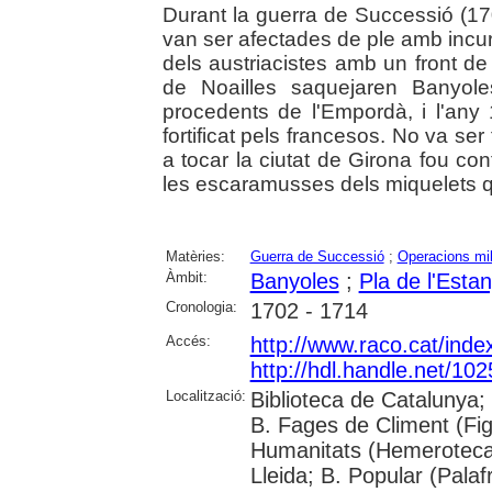
Durant la guerra de Successió (1
van ser afectades de ple amb incur
dels austriacistes amb un front de
de Noailles saquejaren Banyole
procedents de l'Empordà, i l'any
fortificat pels francesos. No va ser
a tocar la ciutat de Girona fou con
les escaramusses dels miquelets q
Matèries:
Guerra de Successió
;
Operacions mil
Àmbit:
Banyoles
;
Pla de l'Esta
Cronologia:
1702 - 1714
Accés:
http://www.raco.cat/inde
http://hdl.handle.net/10
Localització:
Biblioteca de Catalunya; U
B. Fages de Climent (Fig
Humanitats (Hemeroteca)
Lleida; B. Popular (Pala