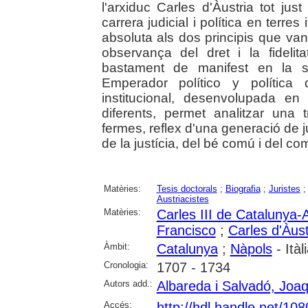
l'arxiduc Carles d'Àustria tot jus
carrera judicial i política en terres
absoluta als dos principis que van
observança del dret i la fideli
bastament de manifest en la se
Emperador político y política
institucional, desenvolupada en
diferents, permet analitzar una 
fermes, reflex d'una generació de 
de la justícia, del bé comú i del com
Matèries:
Tesis doctorals
;
Biografia
;
Juristes
Austriacistes
Matèries:
Carles III de Catalunya-
Francisco
;
Carles d'Àust
Àmbit:
Catalunya
;
Nàpols
- Itàl
Cronologia:
1707 - 1734
Autors add.:
Albareda i Salvadó, Joa
Accés:
http://hdl.handle.net/10