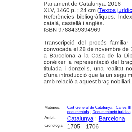
Parlament de Catalunya, 2016
XLV, 1460 p. ; 24 cm (
Textos jurídi
Referències bibliogràfiques. Índe
català, castellà i anglès.
ISBN 9788439394969
Transcripció del procés familiar
convocada el 28 de novembre de 170
a Barcelona a la Casa de la Dip
conèixer la representació del braç 
titulada i donzells, una realitat n
d'una introducció que fa un seguim
amb relació a aquest braç nobiliari.
Matèries:
Cort General de Catalunya
;
Carles II
documentals
;
Documentació jurídica
Àmbit:
Catalunya
;
Barcelona
Cronologia:
1705 - 1706