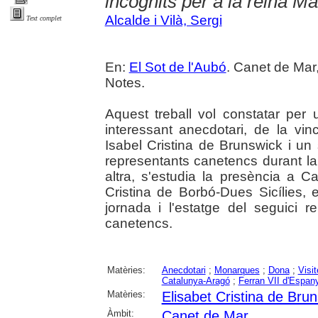
incògnits per a la reina Ma
Alcalde i Vilà, Sergi
Text complet
En:
El Sot de l'Aubó
. Canet de Mar,
Notes.
Aquest treball vol constatar per u
interessant anecdotari, de la vi
Isabel Cristina de Brunswick i un 
representants canetencs durant la
altra, s'estudia la presència a C
Cristina de Borbó-Dues Sicílies,
jornada i l'estatge del seguici r
canetencs.
Matèries:
Anecdotari
;
Monarques
;
Dona
;
Visit
Catalunya-Aragó
;
Ferran VII d'Espan
Matèries:
Elisabet Cristina de Bru
Àmbit:
Canet de Mar