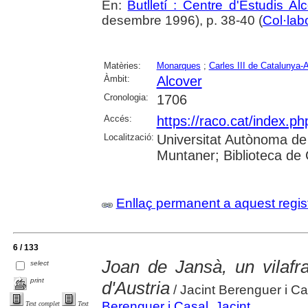
En:
Butlletí : Centre d'Estudis A
desembre 1996), p. 38-40 (
Col·lab
Matèries:
Monarques
;
Carles III de Catalunya-
Àmbit:
Alcover
Cronologia:
1706
Accés:
https://raco.cat/index.ph
Localització:
Universitat Autònoma de
Muntaner; Biblioteca de
Enllaç permanent a aquest regis
6 / 133
Joan de Jansà, un vilafr
select
print
d'Austria
/ Jacint Berenguer i Ca
Berenguer i Casal, Jacint
Text complet
Text