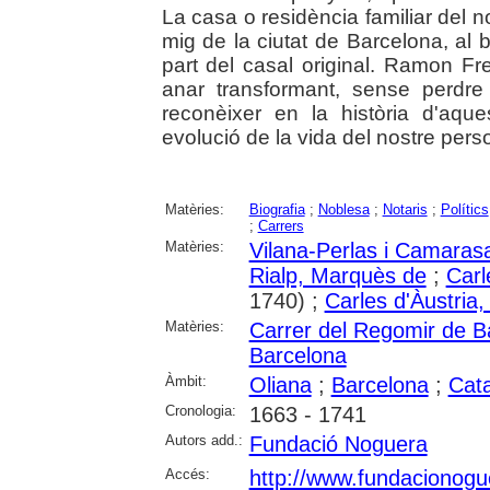
La casa o residència familiar del n
mig de la ciutat de Barcelona, al 
part del casal original. Ramon Fr
anar transformant, sense perdre
reconèixer en la història d'aque
evolució de la vida del nostre pers
Matèries:
Biografia
;
Noblesa
;
Notaris
;
Polítics
;
Carrers
Matèries:
Vilana-Perlas i Camaras
Rialp, Marquès de
;
Carl
1740) ;
Carles d'Àustria,
Matèries:
Carrer del Regomir de B
Barcelona
Àmbit:
Oliana
;
Barcelona
;
Cat
Cronologia:
1663 - 1741
Autors add.:
Fundació Noguera
Accés:
http://www.fundaciono