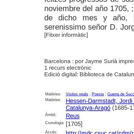
noviembre del año 1705, ; 
de dicho mes y año, p
serenissimo señor D. Jorg
[Fitxer informàtic]
Barcelona : por Jayme Surià impress
1 recurs electrònic
Edició digital: Biblioteca de Catalu
Matèries:
Visites reials
;
Poesia
;
Guerra de Suc
Matèries:
Hessen-Darmstadt, Jordi
Catalunya-Aragó
(1685-1
Àmbit:
Reus
Cronologia:
[1705]
Accés:
http://mdc.csuc.cat/cdm/re