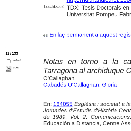
Localització:
TDX: Tesis Doctorals en 
Universitat Pompeu Fab
Enllaç permanent a aquest regis
11 / 133
Notas en torno a la ca
select
print
Tarragona al archiduque C
O'Callaghan
Cabadés O'Callaghan, Gloria
En:
184055
Esglèsia i societat a la
Jornades d'Estudis d'Història Cerv
de 1989. Vol. 2: Comunicacions
Educación a Distancia, Centre Asso