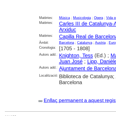
Matèries:
Música
;
Musicologia
;
Opera
;
Vida p
Matèries:
Carles III de Catalunya-
Arxiduc
Matèries:
Capilla Real de Barcelon
Àmbit:
Barcelona
;
Catalunya
;
Austria
;
Euro
Cronologia:
[1705 - 1808]
Autors add.:
Knighton, Tess
(Ed.) ;
Ma
Juan José
;
Lipp, Danièl
Autors add.:
Ajuntament de Barcelon
Localització:
Biblioteca de Catalunya; 
Barcelona
Enllaç permanent a aquest regis