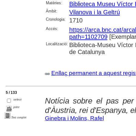
Matèries:
Biblioteca Museu Víctor
Àmbit:
Vilanova i la Geltrú
Cronologia:
1710
Accés:
https://arca.bnc.cat/ar
path=1102709
[Exemplar
Localització:
Biblioteca-Museu Víctor B
de Catalunya
Enllaç permanent a aquest regis
5 / 133
Notícia sobre el pas per
select
print
d'Àustria, rei d'Espanya, e
Ginebra i Molins, Rafel
Text complet