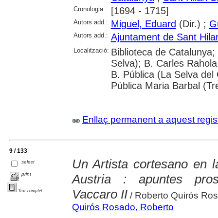
Cronologia:
[1694 - 1715]
Autors add.:
Miguel, Eduard
(Dir.) ;
Gu
Autors add.:
Ajuntament de Sant Hila
Localització:
Biblioteca de Catalunya; 
Selva); B. Carles Rahola
B. Pública (La Selva del 
Pública Maria Barbal (T
Enllaç permanent a aquest regis
9 / 133
Un Artista cortesano en l
select
print
Austria : apuntes pro
Vaccaro II
Text complet
/ Roberto Quirós Ro
Quirós Rosado, Roberto