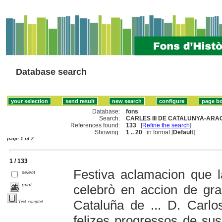
Database search
Database:
fons
Search:
CARLES III DE CATALUNYA-ARAG
References found:
133
[
Refine the search
]
Showing:
1 .. 20
in format [
Default
]
page 1 of 7
1 / 133
Festiva aclamacion que l
select
print
celebrò en accion de gra
Cataluña de ... D. Carlos
Text complet
felizes progressos de sus