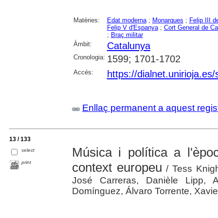
Matèries:
Edat moderna
;
Monarques
;
Felip III d
Felip V d'Espanya
;
Cort General de Ca
;
Braç militar
Àmbit:
Catalunya
Cronologia:
1599; 1701-1702
Accés:
https://dialnet.unirioja.e
Enllaç permanent a aquest regis
13 / 133
Música i política a l'èpo
select
print
context europeu
/ Tess Knigh
José Carreras, Danièle Lipp, 
Domínguez, Álvaro Torrente, Xavier