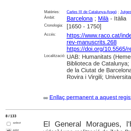
Matèries:
Carles III de Catalunya-Aragó
;
Jutge
Àmbit:
Barcelona
;
Milà
- Itàlia
Cronologia:
[1650 - 1750]
Accés:
https://www.raco.cat/ind
rev-manuscrits.268
https://doi.org/10.5565/
Localització:
UAB: Humanitats (Hemero
Biblioteca de Catalunya; 
de la Ciutat de Barcelona
Rovira i Virgili; Univers
Enllaç permanent a aquest regis
8 / 133
El General Moragues, l'h
select
print