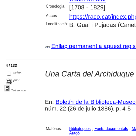
Cronologia:
[1708 - 1829]
Accés:
https://raco.cat/index.p
Localització:
B. Gual i Pujadas (Cane
Enllaç permanent a aquest regis
4 / 133
Una Carta del Archiduque 
select
print
Text complet
En:
Boletín de la Biblioteca-Muse
núm. 22 (26 de julio 1886), p. 4-5
Matèries:
Biblioteques
;
Fonts documentals
;
Ma
Aragó