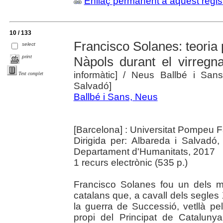
Enllaç permanent a aquest regis
10 / 133
Francisco Solanes: teoria p
select
print
Nàpols durant el virregn
informàtic]
/ Neus Ballbé i Sans 
Text complet
Salvadó]
Ballbé i Sans, Neus
[Barcelona] : Universitat Pompeu 
Dirigida per: Albareda i Salvadó
Departament d'Humanitats, 2017
1 recurs electrònic (535 p.)
Francisco Solanes fou un dels m
catalans que, a cavall dels segles X
la guerra de Successió, vetllà pe
propi del Principat de Catalun