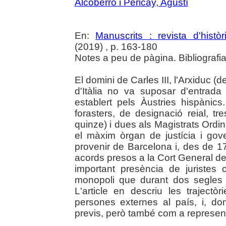
Alcoberro i Pericay, Agustí
En:
Manuscrits : revista d'histò
(2019) , p. 163-180
Notes a peu de pàgina. Bibliografia
El domini de Carles III, l'Arxiduc (
d'Itàlia no va suposar d'entrad
establert pels Àustries hispànics
forasters, de designació reial, t
quinze) i dues als Magistrats Ordina
el màxim òrgan de justícia i go
provenir de Barcelona i, des de 1
acords presos a la Cort General d
important presència de juristes
monopoli que durant dos segles n
L'article en descriu les traject
persones externes al país, i, d
previs, però també com a representan