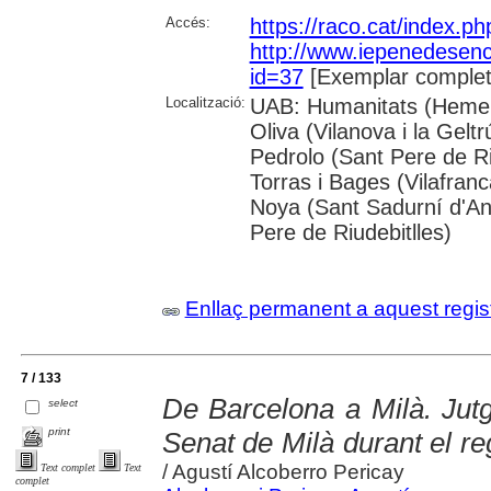
Accés:
https://raco.cat/index.p
http://www.iepenedesen
id=37
[Exemplar complet
Localització:
UAB: Humanitats (Hemer
Oliva (Vilanova i la Gelt
Pedrolo (Sant Pere de Ri
Torras i Bages (Vilafra
Noya (Sant Sadurní d'Ano
Pere de Riudebitlles)
Enllaç permanent a aquest regis
7 / 133
De Barcelona a Milà. Jutg
select
print
Senat de Milà durant el r
/ Agustí Alcoberro Pericay
Text complet
Text
complet