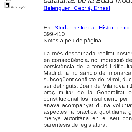
catalanas de la Edad Mod
Belenguer i Cebrià, Ernest
Text complet
En:
Studia historica. Historia mo
399-410
Notes a peu de pàgina.
La més descarnada realitat posteri
en conseqüència, no impressió de 
persistència de la tensió i dificult
Madrid, la no sanció del monarca
subsegüent conflicte del virrei, du
ser detinguts: Joan de Vilanova i J
braç militar de la Generalitat
constitucional fos insuficient, pe
anava acompanyat d'una voluntat i
aspectes la pràctica quotidiana 
menys autoritària en el seu con
parèntesis de legislatura.