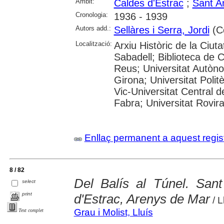
Àmbit:
Caldes d'Estrac
;
Sant A
Cronologia:
1936 - 1939
Autors add.:
Sellàres i Serra, Jordi
(Co
Localització:
Arxiu Històric de la Ciut
Sabadell; Biblioteca de 
Reus; Universitat Autòno
Girona; Universitat Polit
Vic-Universitat Central 
Fabra; Universitat Rovira i
Enllaç permanent a aquest regis
8 / 82
Del Balís al Túnel. San
select
print
d'Estrac, Arenys de Mar
/ L
Grau i Molist, Lluís
Text complet