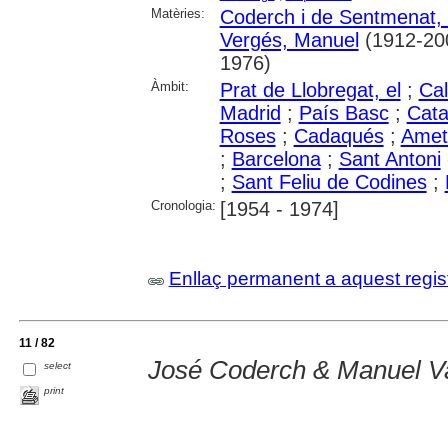
Matèries:
Coderch i de Sentmenat, 
Vergés, Manuel
(1912-20
1976)
Àmbit:
Prat de Llobregat, el
;
Cal
Madrid
;
País Basc
;
Cata
Roses
;
Cadaqués
;
Ametl
;
Barcelona
;
Sant Antoni
;
Sant Feliu de Codines
;
Cronologia:
[1954 - 1974]
Enllaç permanent a aquest regis
11 / 82
José Coderch & Manuel Va
select
print