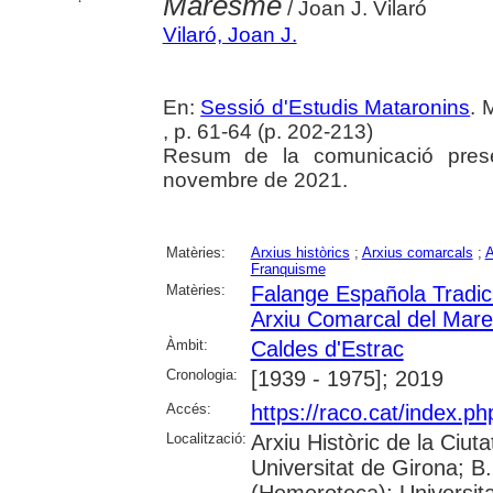
Maresme
/ Joan J. Vilaró
Vilaró, Joan J.
En:
Sessió d'Estudis Mataronins
. 
, p. 61-64 (p. 202-213)
Resum de la comunicació prese
novembre de 2021.
Matèries:
Arxius històrics
;
Arxius comarcals
;
A
Franquisme
Matèries:
Falange Española Tradic
Arxiu Comarcal del Mar
Àmbit:
Caldes d'Estrac
Cronologia:
[1939 - 1975]; 2019
Accés:
https://raco.cat/index.p
Localització:
Arxiu Històric de la Ciut
Universitat de Girona; 
(Hemeroteca); Universitat