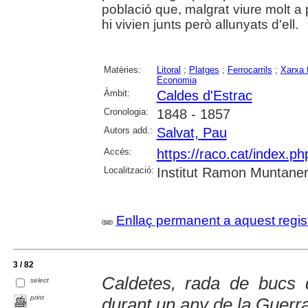
població que, malgrat viure molt a
hi vivien junts però allunyats d'ell.
Matèries:
Litoral
;
Platges
;
Ferrocarrils
;
Xarxa f
Economia
Àmbit:
Caldes d'Estrac
Cronologia:
1848 - 1857
Autors add.:
Salvat, Pau
Accés:
https://raco.cat/index.
Localització:
Institut Ramon Muntane
Enllaç permanent a aquest regis
3 / 82
Caldetes, rada de bucs 
select
print
durant un any de la Guerra