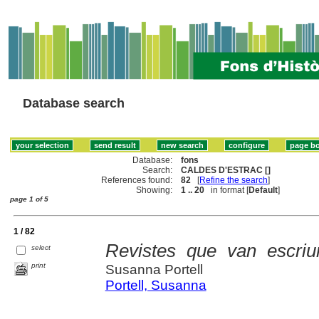
Database search
Database:
fons
Search:
CALDES D'ESTRAC []
References found:
82
[
Refine the search
]
Showing:
1 .. 20
in format [
Default
]
page 1 of 5
1 / 82
Revistes que van escriu
select
print
Susanna Portell
Portell, Susanna