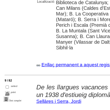
Localització:
Biblioteca de Catalunya;
Can Milans (Caldes d'Est
Mar); B. La Cooperativa
(Mataró); B. Serra i Mor
Perich i Escala (Premià d
B. La Muntala (Sant Vicen
Susanna); B. Can Llaurad
Manyer (Vilassar de Dalt
Sibhil·la
Enllaç permanent a aquest regis
9 / 82
De les llargues vacances 
select
print
un 1938 d'estiueig diplomà
Sellàres i Serra, Jordi
Text complet