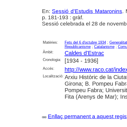
En:
Sessió d'Estudis Mataronins
.
p. 181-193 : gràf.
Sessió celebrada el 28 de novemb
Matèries:
Fets del 6 d'octubre 1934
;
Generalita
Republicanisme
;
Catalanisme
;
Comu
Àmbit:
Caldes d'Estrac
Cronologia:
[1934 - 1936]
Accés:
http://www.raco.cat/ind
Localització:
Arxiu Històric de la Ciut
Girona; B. Pompeu Fabra
Pompeu Fabra; Universitat
Fita (Arenys de Mar); In
Enllaç permanent a aquest regis