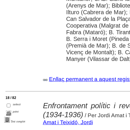
(Arenys de Mar); Bibliot
Ilturo (Cabrera de Mar); 
Can Salvador de la Plaça
Cooperativa (Malgrat de
Fabra (Mataró); B. Tirant
B. Serra i Moret (Pineda 
(Premià de Mar); B. de 
Vicenç de Montalt); B. C
Manyer (Vilassar de Dalt)
Enllaç permanent a aquest regis
18 / 82
Enfrontament polític i re
select
print
(1934-1936)
/ Per Jordi Amat i 
Amat i Teixidó, Jordi
Text complet