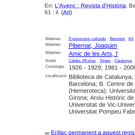
En:
L'Avenç : Revista d'Història
. B
61 : il. (
Art
)
Matèries:
Exposicions culturals
;
Revistes
;
Art
Matèries:
Pibernat, Joaquim
Matèries:
Amic de les Arts, l'
Àmbit:
Caldes d'Estrac
;
Sitges
;
Catalunya
Cronologia:
1926 - 1929; 1981 - 200
Localització:
Biblioteca de Catalunya; 
Barcelona; B. Centre de
(Hemeroteca); Universita
Girona; Arxiu Històric de
Universitat de Vic-Univer
Universitat Pompeu Fabra;
Enllaç permanent a aquest regis