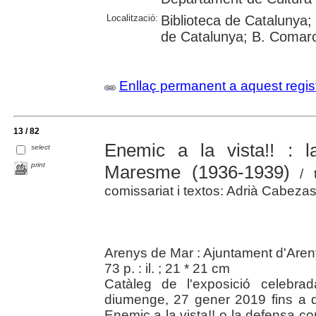
Localització:
Biblioteca de Catalunya; 
de Catalunya; B. Comarc
Enllaç permanent a aquest regis
13 / 82
Enemic a la vista!! : 
select
print
Maresme (1936-1939)
/ t
comissariat i textos: Adrià Cabe
Arenys de Mar : Ajuntament d'Are
73 p. : il. ; 21 * 21 cm
Catàleg de l'exposició celebr
diumenge, 27 gener 2019 fins a
Enemic a la vista!! o la defensa co