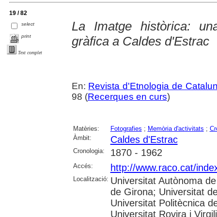
19 / 82
La Imatge històrica: un
select
print
gràfica a Caldes d'Estrac
Text complet
En:
Revista d'Etnologia de Catalu
98 (
Recerques en curs
)
Matèries:
Fotografies
;
Memòria d'activitats
;
Cr
Àmbit:
Caldes d'Estrac
Cronologia:
1870 - 1962
Accés:
http://www.raco.cat/inde
Localització:
Universitat Autònoma de 
de Girona; Universitat de
Universitat Politècnica 
Universitat Rovira i Virgili