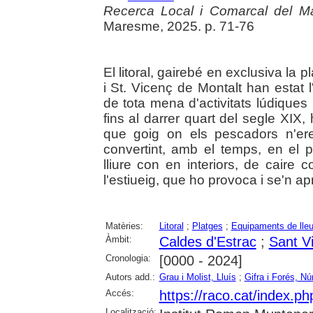
Recerca Local i Comarcal del 
Maresme, 2025. p. 71-76
El litoral, gairebé en exclusiva la 
i St. Vicenç de Montalt han estat l
de tota mena d'activitats lúdiques
fins al darrer quart del segle XIX
que goig on els pescadors n'ere
convertint, amb el temps, en el pri
lliure con en interiors, de caire c
l'estiueig, que ho provoca i se'n apr
Matèries:
Litoral
;
Platges
;
Equipaments de lleu
Àmbit:
Caldes d'Estrac
;
Sant V
Cronologia:
[0000 - 2024]
Autors add.:
Grau i Molist, Lluís
;
Gifra i Forés, Nú
Accés:
https://raco.cat/index.
Localització: