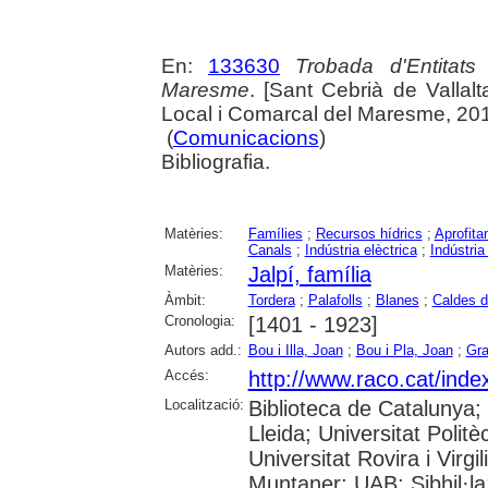
En:
133630
Trobada d'Entitat
Maresme
. [Sant Cebrià de Vallal
Local i Comarcal del Maresme, 2010.
(
Comunicacions
)
Bibliografia.
Matèries:
Famílies
;
Recursos hídrics
;
Aprofita
Canals
;
Indústria elèctrica
;
Indústria
Matèries:
Jalpí, família
Àmbit:
Tordera
;
Palafolls
;
Blanes
;
Caldes d
Cronologia:
[1401 - 1923]
Autors add.:
Bou i Illa, Joan
;
Bou i Pla, Joan
;
Gra
Accés:
http://www.raco.cat/ind
Localització:
Biblioteca de Catalunya;
Lleida; Universitat Poli
Universitat Rovira i Virgi
Muntaner; UAB: Sibhil·la;