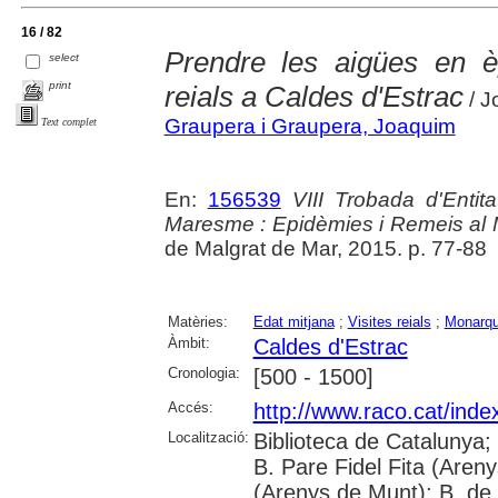
16 / 82
Prendre les aigües en è
select
print
reials a Caldes d'Estrac
/ J
Graupera i Graupera, Joaquim
Text complet
En:
156539
VIII Trobada d'Enti
Maresme : Epidèmies i Remeis al
de Malgrat de Mar, 2015. p. 77-88
Matèries:
Edat mitjana
;
Visites reials
;
Monarq
Àmbit:
Caldes d'Estrac
Cronologia:
[500 - 1500]
Accés:
http://www.raco.cat/ind
Localització:
Biblioteca de Catalunya; 
B. Pare Fidel Fita (Areny
(Arenys de Munt); B. de 