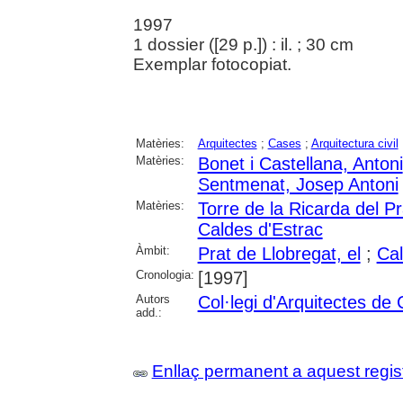
1997
1 dossier ([29 p.]) : il. ; 30 cm
Exemplar fotocopiat.
Matèries:
Arquitectes
;
Cases
;
Arquitectura civil
Matèries:
Bonet i Castellana, Antoni
Sentmenat, Josep Antoni
Matèries:
Torre de la Ricarda del P
Caldes d'Estrac
Àmbit:
Prat de Llobregat, el
;
Cal
Cronologia:
[1997]
Autors
Col·legi d'Arquitectes de
add.:
Enllaç permanent a aquest regis