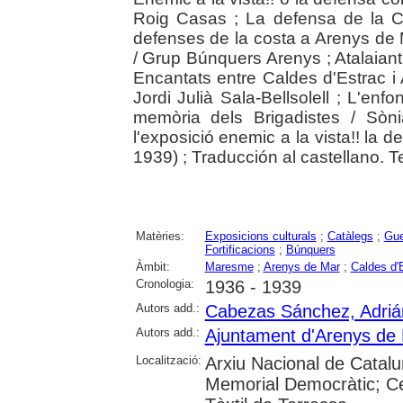
Roig Casas ; La defensa de la 
defenses de la costa a Arenys de 
/ Grup Búnquers Arenys ; Atalaiant l
Encantats entre Caldes d'Estrac i 
Jordi Julià Sala-Bellsolell ; L'en
memòria dels Brigadistes / Sòn
l'exposició enemic a la vista!! la
1939) ; Traducción al castellano. T
Matèries:
Exposicions culturals
;
Catàlegs
;
Gue
Fortificacions
;
Búnquers
Àmbit:
Maresme
;
Arenys de Mar
;
Caldes d'
Cronologia:
1936 - 1939
Autors add.:
Cabezas Sánchez, Adriá
Autors add.:
Ajuntament d'Arenys de
Localització:
Arxiu Nacional de Catalu
Memorial Democràtic; C