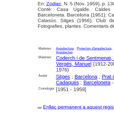
En:
Zodiac
, N. 5 (Nov. 1959), p. 1
Conté: Casa Ugalde. Caldes d
Barceloneta. Barcelona (1951); C
Catasús. Sitges (1956); Club de
Fotografies, plantes. Comentaris d
Matèries:
Arquitectura
;
Projectes d'arquitectura
Arquitectes
Matèries:
Coderch i de Sentmenat, 
Vergés, Manuel
(1912-20
1976)
Àmbit:
Sitges
;
Barcelona
;
Prat 
Cadaqués
;
Barceloneta
-
Cronologia:
[1951 - 1959]
Enllaç permanent a aquest regis