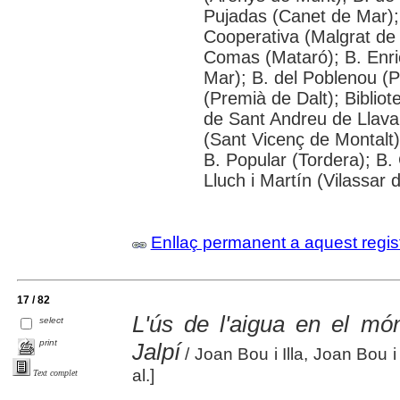
Pujadas (Canet de Mar); 
Cooperativa (Malgrat de
Comas (Mataró); B. Enric 
Mar); B. del Poblenou (P
(Premià de Dalt); Bibliot
de Sant Andreu de Llavan
(Sant Vicenç de Montalt)
B. Popular (Tordera); B.
Lluch i Martín (Vilassar 
Enllaç permanent a aquest regis
17 / 82
L'ús de l'aigua en el món
select
print
Jalpí
/ Joan Bou i Illa, Joan Bou 
al.]
Text complet