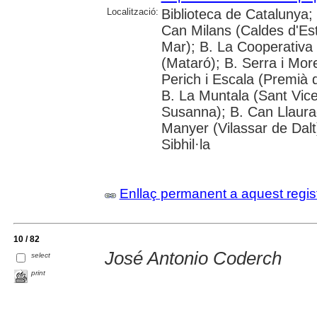
Localització:
Biblioteca de Catalunya;
Can Milans (Caldes d'Est
Mar); B. La Cooperativa
(Mataró); B. Serra i Mor
Perich i Escala (Premià d
B. La Muntala (Sant Vicen
Susanna); B. Can Llaurad
Manyer (Vilassar de Dalt
Sibhil·la
Enllaç permanent a aquest regis
10 / 82
José Antonio Coderch
select
print