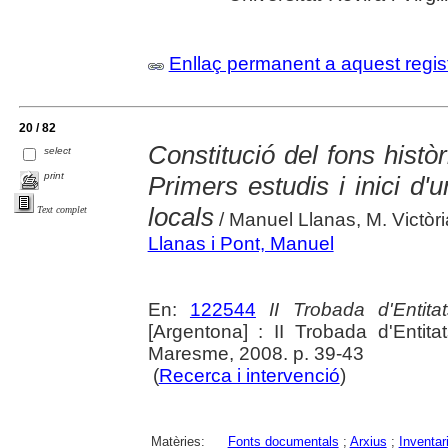
Enllaç permanent a aquest regis
20 / 82
Constitució del fons històr
select
print
Primers estudis i inici d'
locals
Text complet
/ Manuel Llanas, M. Victòr
Llanas i Pont, Manuel
En:
122544
II Trobada d'Enti
[Argentona] : II Trobada d'Enti
Maresme, 2008. p. 39-43
(
Recerca i intervenció
)
Matèries:
Fonts documentals
;
Arxius
;
Inventar