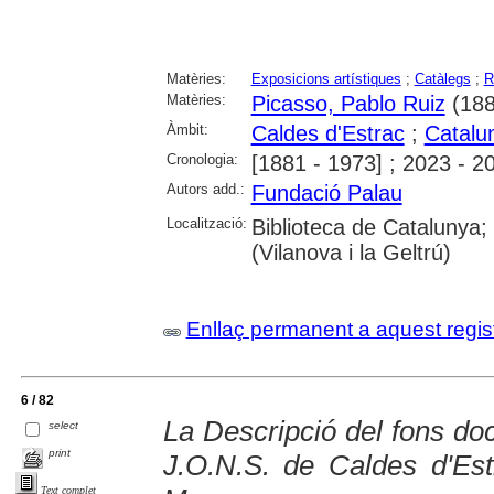
Matèries:
Exposicions artístiques
;
Catàlegs
;
R
Matèries:
Picasso, Pablo Ruiz
(188
Àmbit:
Caldes d'Estrac
;
Catalu
Cronologia:
[1881 - 1973] ; 2023 - 2
Autors add.:
Fundació Palau
Localització:
Biblioteca de Catalunya;
(Vilanova i la Geltrú)
Enllaç permanent a aquest regis
6 / 82
La Descripció del fons doc
select
print
J.O.N.S. de Caldes d'Est
Text complet