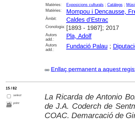
Matèries:
Exposicions culturals
;
Catàlegs
;
Músi
Matèries:
Mompou i Dencausse, Fre
Àmbit:
Caldes d'Estrac
Cronologia:
[1893 - 1987]; 2017
Autors
Pla, Adolf
add.:
Autors
Fundació Palau
;
Diputac
add.:
Enllaç permanent a aquest regis
15 / 82
La Ricarda de Antonio Bo
select
print
de J.A. Coderch de Sentme
COAC. Demarcació de Giro