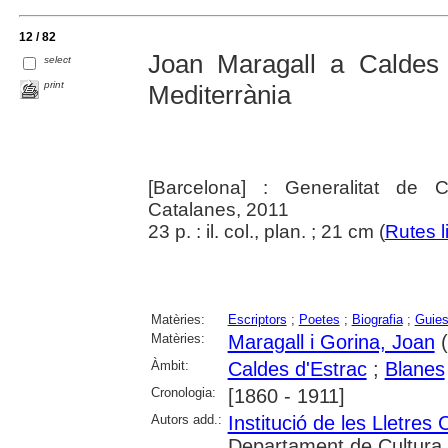
12 / 82
Joan Maragall a Caldes 
select
print
Mediterrània
[Barcelona] : Generalitat de C
Catalanes, 2011
23 p. : il. col., plan. ; 21 cm (
Rutes l
Matèries:
Escriptors
;
Poetes
;
Biografia
;
Guies
Matèries:
Maragall i Gorina, Joan
(
Àmbit:
Caldes d'Estrac
;
Blanes
Cronologia:
[1860 - 1911]
Autors add.:
Institució de les Lletres
Departament de Cultura