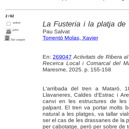
2 / 82
La Fusteria i la platja de
select
print
Pau Salvat
Torrentó Molas, Xavier
Text complet
En:
269047
Activitats de Ribera a
Recerca Local i Comarcal del 
Maresme, 2025. p. 155-158
L'arribada del tren a Mataró, 1
Llavaneres, Caldes d'Estrac i A
canvi en les estructures de le
palpant. El tren va portar molts 
natural a les platges, va tallar v
ser el cas de les drassanes de la p
per cabotatge, però per sobre de 