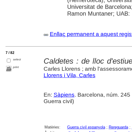
Universitat de Barcelona;
Ramon Muntaner; UAB: S
Enllaç permanent a aquest regis
7 / 82
Caldetes : de lloc d'estiu
select
print
Carles Llorens ; amb l'assessorame
Llorens i Vila, Carles
En:
Sàpiens
. Barcelona, núm. 245 (
Guerra civil)
Matèries:
Guerra civil espanyola
;
Rereguarda
;