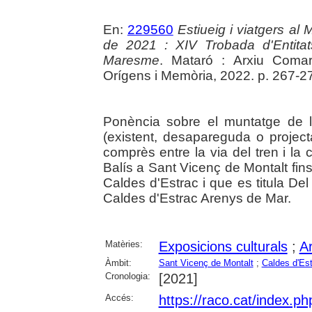
En:
229560
Estiueig i viatgers a
de 2021 : XIV Trobada d'Entita
Maresme
. Mataró : Arxiu Coma
Orígens i Memòria, 2022. p. 267-2
Ponència sobre el muntatge de l'
(existent, desapareguda o project
comprès entre la via del tren i la
Balís a Sant Vicenç de Montalt fins
Caldes d'Estrac i que es titula De
Caldes d'Estrac Arenys de Mar.
Matèries:
Exposicions culturals
;
Ar
Àmbit:
Sant Vicenç de Montalt
;
Caldes d'Es
Cronologia:
[2021]
Accés:
https://raco.cat/index.