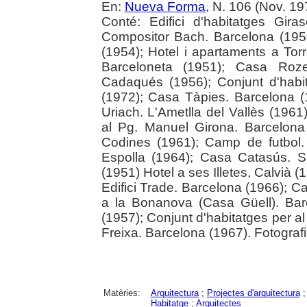
En:
Nueva Forma
, N. 106 (Nov. 19
Conté: Edifici d'habitatges Gira
Compositor Bach. Barcelona (1958
(1954); Hotel i apartaments a Tor
Barceloneta (1951); Casa Roze
Cadaqués (1956); Conjunt d'habi
(1972); Casa Tàpies. Barcelona (
Uriach. L'Ametlla del Vallès (1961
al Pg. Manuel Girona. Barcelona
Codines (1961); Camp de futbol.
Espolla (1964); Casa Catasús. S
(1951) Hotel a ses Illetes, Calvià
Edifici Trade. Barcelona (1966); 
a la Bonanova (Casa Güell). Bar
(1957); Conjunt d'habitatges per a
Freixa. Barcelona (1967). Fotografi
Matèries:
Arquitectura
;
Projectes d'arquitectura
Habitatge
;
Arquitectes