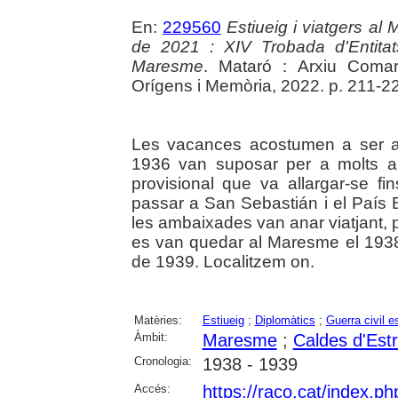
En:
229560
Estiueig i viatgers a
de 2021 : XIV Trobada d'Entita
Maresme
. Mataró : Arxiu Coma
Orígens i Memòria, 2022. p. 211-2
Les vacances acostumen a ser a l
1936 van suposar per a molts a
provisional que va allargar-se fin
passar a San Sebastián i el País 
les ambaixades van anar viatjant, 
es van quedar al Maresme el 1938,
de 1939. Localitzem on.
Matèries:
Estiueig
;
Diplomàtics
;
Guerra civil 
Àmbit:
Maresme
;
Caldes d'Est
Cronologia:
1938 - 1939
Accés:
https://raco.cat/index.