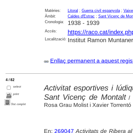
Matèries:
Litoral
;
Guerra civil espanyola
;
Vaixe
Àmbit:
Caldes d'Estrac
;
Sant Vicenç de Mon
Cronologia:
1938 - 1939
Accés:
https://raco.cat/index.
Localització:
Institut Ramon Muntane
Enllaç permanent a aquest regis
4 / 82
Activitat esportives i lúdi
select
print
Sant Vicenç de Montalt
/ 
Rosa Grau Molist i Xavier Torrentó
Text complet
En:
269047
Activitats de Ribera a