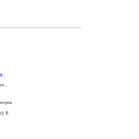
us
;
es ;
emplar
ó); B.