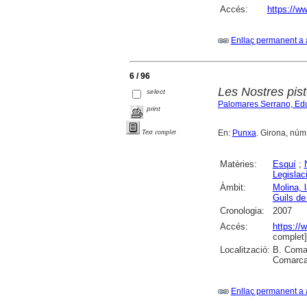
Accés:
https://ww
Enllaç permanent a 
6 / 96
Les Nostres pist
select
Palomares Serrano, Ed
print
En:
Punxa
. Girona, núm. 
Text complet
Matèries:
Esquí
;
Legislac
Àmbit:
Molina, l
Guils de
Cronologia:
2007
Accés:
https://
complet]
Localització:
B. Comar
Comarcal
Enllaç permanent a 