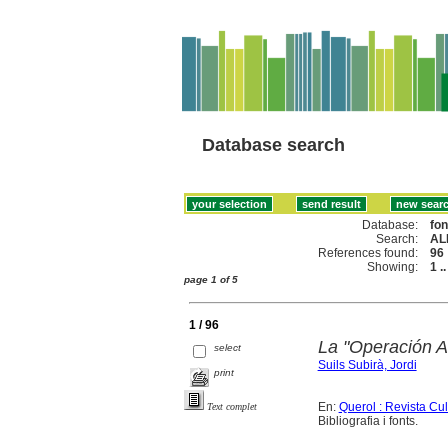
Database search
Database:
fo
Search:
ALP
References found:
96
Showing:
1 .
page 1 of 5
1 / 96
La "Operación A
select
Suils Subirà, Jordi
print
En:
Querol : Revista Cu
Text complet
Bibliografia i fonts.