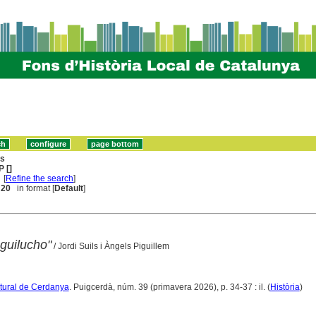
ns
 []
[
Refine the search
]
. 20
in format [
Default
]
guilucho"
/ Jordi Suils i Àngels Piguillem
ltural de Cerdanya
. Puigcerdà, núm. 39 (primavera 2026), p. 34-37 : il. (
Història
)