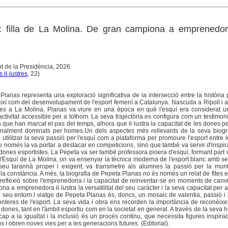
: filla de La Molina. De gran campiona a emprenedo
t de la Presidència, 2026
 il·lustres
, 22)
lanas representa una exploració significativa de la intersecció entre la història 
, així com del desenvolupament de l'esport femení a Catalunya. Nascuda a Ripoll i 
s a La Molina, Planas va viure en una època en què l'esquí era considerat un 
ctivitat accessible per a tothom. La seva trajectòria es configura com un testimon
ls que han marcat el pas del temps, alhora que il·lustra la capacitat de les dones pe
onalment dominats per homes.Un dels aspectes més rellevants de la seva biogra
utilitzar la seva passió per l'esquí com a plataforma per promoure l'esport entre 
 només la va portar a destacar en competicions, sinó que també va servir d'inspir
dones esportistes. La Pepeta va ser també professora pioera d'esquí, formant part 
d'Esquí de La Molina, on va ensenyar la tècnica moderna de l'esport blanc amb sens
eu tarannà proper i exigent, va transmetre als alumnes la passió per la munt
i la constància. A més, la biografia de Pepeta Planas no és només un relat de fites e
eflexió sobre l'emprenedoria i la capacitat de reinventar-se en moments de canv
na a emprenedora il·lustra la versatilitat del seu caràcter i la seva capacitat per 
el seu entorn.l viatge de Pepeta Planas és, doncs, un mosaic de valentia, passió i
onteres de l'esport. La seva vida i obra ens recorden la importància de reconèixer
 dones, tant en l'àmbit esportiu com en la societat en general. A través de la seva hi
cap a la igualtat i la inclusió és un procés continu, que necessita figures inspir
 i obren noves vies per a les generacions futures. (Editorial).