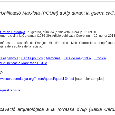
d'Unificació Marxista (POUM) a Alp durant la guerra civil
ltural de Cerdanya
. Puigcerdà, núm. 34 (primavera 2024), p. 66-69 : il.
uerra civil a la Cerdanya (1936-39). Article publicat a Querol núm. 12, gener 2013
òries, en castellà, de François Mill (Francisco Mill). Correccions ortogràfique
ina dels editors de la revista.
vil espanyola
;
Partits polítics
;
Memòries
;
Fets de maig 1937
;
Crònica
rer d'Unificació Marxista : POUM
39
w.recercacerdanya.org/fitxers/querol/querol-34.pdf
[exemplar complet]
aquest registre
xcavació arqueològica a la Torrassa d'Alp (Baixa Cerd