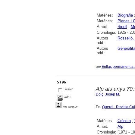
Matèries:
Biografia
Matèries:
Planas i 
Àmbit:
Ripoll
;
Mo
Cronologia:
1925 - 20
Autors
Rosselló, 
add.:
Autors
Generalit
add.:
Enllaç permanent a 
5 / 96
Alp als anys 70
select
/
Dolç, Josep M.
print
En:
Querol : Revista Cu
Text complet
Matèries:
Crònica
;
Àmbit:
Alp
Cronologia:
[1971 - 1