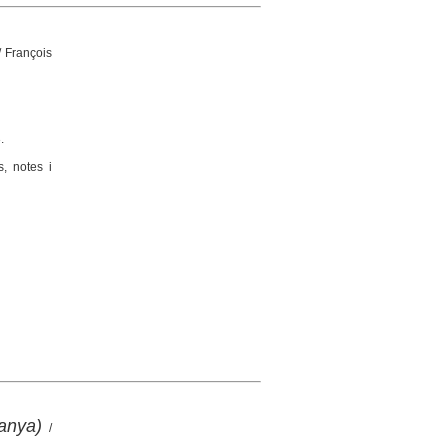
/ François
.
s, notes i
anya)
/