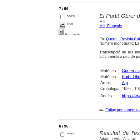
7 / 96
El Partit Obrer 
select
Mill
print
Mill, François
Text complet
En:
Querol : Revista Cu
Número monogràfic: La g
Transcripció de les mem
aclariments a peu de pàg
Matèries:
Guerra ci
Matèries:
Partit Ob
Àmbit:
Alp
Cronologia:
1936 - 19
Accés:
https://ww
Enllaç permanent a 
8 / 96
Resultat de l'e
select
Ariadna Vidal Alcaraz