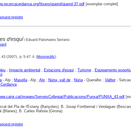
w.recercacerdanya.org/fitxers/querol/querol-37.pdf
[exemplar complet]
aquest registre
es d'esquí
/ Eduard Palomares Serrano
uard
43 (2007) , p. 5-47: il. (
Monogràfic
)
Neu
;
Impacte ambiental
;
Estacions d'esquí
;
Turisme
;
Equipaments esporti
ió
a
- Alp ;
Masella
- Alp ;
Alp
;
Núria, vall de
;
Núria
- Queralbs ;
Vallter
- Setcas
 Cerdanya
www.catgi.cat/images/ServeisCollegiat/Publicacions/Punxa/PUNXA_43.pdf
[ex
cal del Pla de l'Estany (Banyoles); B. Josep Fontbernat i Verdaguer (Bescan
 (Blanes); B. Carles Rahola (Girona)
aquest registre