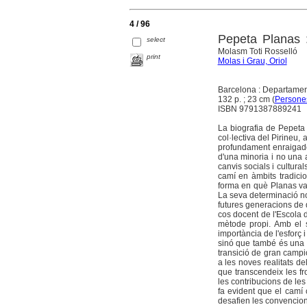
4 / 96
Pepeta Planas 
select
Molasm Toti Rosselló
print
Molas i Grau, Oriol
Barcelona : Departamen
132 p. ; 23 cm (
Persones
ISBN 9791387889241
La biografia de Pepeta P
col·lectiva del Pirineu
profundament enraigade
d'una minoria i no una a
canvis socials i cultura
camí en àmbits tradici
forma en què Planas va 
La seva determinació no
futures generacions de 
cos docent de l'Escola 
mètode propi. Amb el s
importància de l'esforç 
sinó que també és una r
transició de gran campio
a les noves realitats d
que transcendeix les fr
les contribucions de les
fa evident que el camí 
desafien les convencions