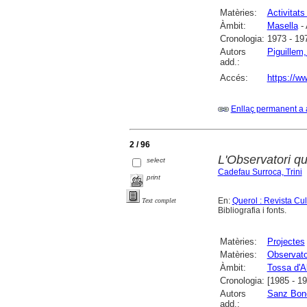
Matèries:
Activitats
Àmbit:
Masella
- 
Cronologia:
1973 - 19
Autors
Piguillem
add.:
Accés:
https://ww
Enllaç permanent a 
2 / 96
L'Observatori qu
select
Cadefau Surroca, Trini
print
En:
Querol : Revista Cu
Text complet
Bibliografia i fonts.
Matèries:
Projectes
Matèries:
Observator
Àmbit:
Tossa d'Al
Cronologia:
[1985 - 1
Autors
Sanz Bone
add.: