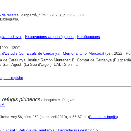
a de recerca
. Puigcerdà, núm. 5 (2023) , p. 325-335: il.
ibliografia.
gia medieval
;
Excavacions arqueològiques
;
Fortificacions
[1200 - 1300]
 d'Estudis Comarcals de Cerdanya : Memorial Oriol Mercadal
(5s : 2022 : Pu
ca de Catalunya; Institut Ramon Muntaner; B. Comtat de Cerdanya (Puigcerdà
 Sant Agustí (La Seu d'Urgell); UAB: Sibhil·la
aquest registre
s refugis pirinencs
/ Joaquim M. Puigvert
m M.
Girona. Any 56, núm. 259 (març-abril 2010), p. 66-67 : il. (
Patrimonis fràgils
)
i cultural
;
Refugis de muntanya
;
Degradació i destrucció