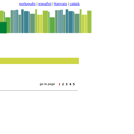
português
|
español
|
français
|
català
go to page