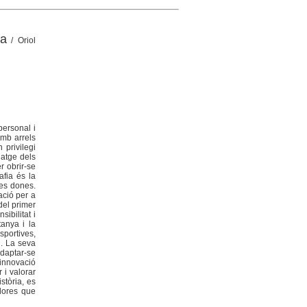
ra
/ Oriol
personal i
amb arrels
privilegi
iatge dels
r obrir-se
fia és la
les dones.
ació per a
del primer
ibilitat i
anya i la
sportives,
i. La seva
adaptar-se
 innovació
 i valorar
stòria, es
adores que