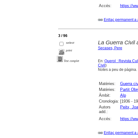
Accés:
https://ww
Enllaç permanent a 
3 / 96
La Guerra Civil 
select
Secases, Pere
print
En:
Querol : Revista Cu
Text complet
Civil
)
Notes a peu de pàgina.
Matèries:
Guerra ci
Matèries:
Partit Ob
Àmbit:
Alp
Cronologia:
[1936 - 1
Autors
Peitx, Jo
add.:
Accés:
https://ww
Enllaç permanent a 