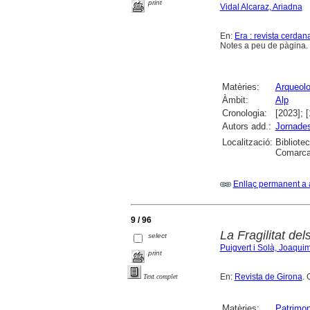
print
Vidal Alcaraz, Ariadna
En:
Era : revista cerdan
Notes a peu de pàgina. B
Matèries:
Arqueolo
Àmbit:
Alp
Cronologia:
[2023]; 
Autors add.:
Jornades
Localització:
Bibliote
Comarcal
Enllaç permanent a 
9 / 96
La Fragilitat del
select
Puigvert i Solà, Joaqui
print
En:
Revista de Girona
. 
Text complet
Matèries:
Patrimon