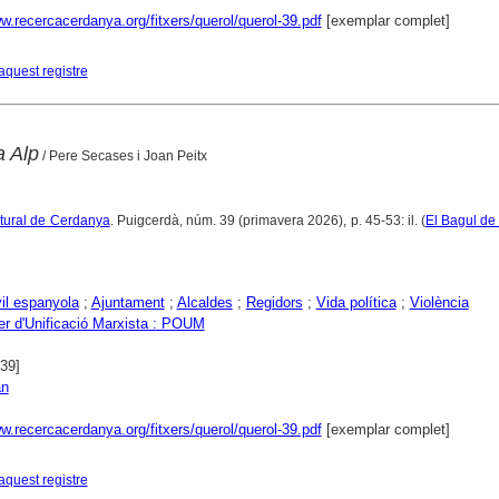
w.recercacerdanya.org/fitxers/querol/querol-39.pdf
[exemplar complet]
aquest registre
a Alp
/ Pere Secases i Joan Peitx
ltural de Cerdanya
. Puigcerdà, núm. 39 (primavera 2026), p. 45-53: il. (
El Bagul de
vil espanyola
;
Ajuntament
;
Alcaldes
;
Regidors
;
Vida política
;
Violència
rer d'Unificació Marxista : POUM
939]
an
w.recercacerdanya.org/fitxers/querol/querol-39.pdf
[exemplar complet]
aquest registre