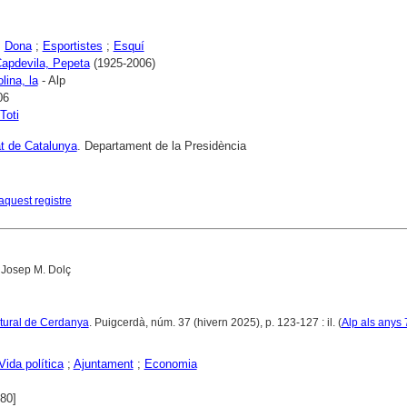
;
Dona
;
Esportistes
;
Esquí
Capdevila, Pepeta
(1925-2006)
lina, la
- Alp
06
Toti
at de Catalunya
. Departament de la Presidència
aquest registre
 Josep M. Dolç
ltural de Cerdanya
. Puigcerdà, núm. 37 (hivern 2025), p. 123-127 : il. (
Alp als anys 
Vida política
;
Ajuntament
;
Economia
980]