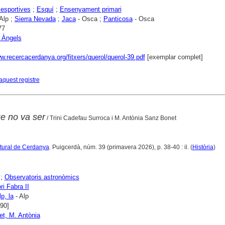
 esportives
;
Esquí
;
Ensenyament primari
Alp ;
Sierra Nevada
;
Jaca
- Osca ;
Panticosa
- Osca
77
, Àngels
w.recercacerdanya.org/fitxers/querol/querol-39.pdf
[exemplar complet]
aquest registre
e no va ser
/ Trini Cadefau Surroca i M. Antònia Sanz Bonet
ltural de Cerdanya
. Puigcerdà, núm. 39 (primavera 2026), p. 38-40 : il. (
Història
)
;
Observatoris astronòmics
i Fabra II
p, la
- Alp
990]
t, M. Antònia