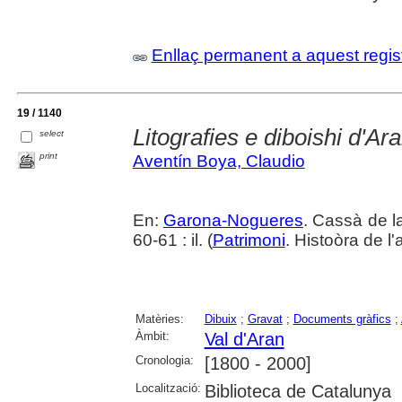
Enllaç permanent a aquest regis
19 / 1140
Litografies e diboishi d'Ar
select
print
Aventín Boya, Claudio
En:
Garona-Nogueres
. Cassà de la
60-61 : il. (
Patrimoni
. Histoòra de l'
Matèries:
Dibuix
;
Gravat
;
Documents gràfics
;
Àmbit:
Val d'Aran
Cronologia:
[1800 - 2000]
Localització:
Biblioteca de Catalunya