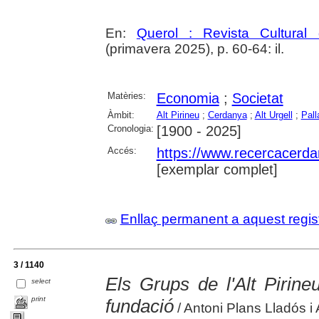
En:
Querol : Revista Cultural
(primavera 2025), p. 60-64: il.
Matèries:
Economia
;
Societat
Àmbit:
Alt Pirineu
;
Cerdanya
;
Alt Urgell
;
Pall
Cronologia:
[1900 - 2025]
Accés:
https://www.recercacerdan
[exemplar complet]
Enllaç permanent a aquest regis
3 / 1140
Els Grups de l'Alt Pirin
select
print
fundació
/ Antoni Plans Lladós i