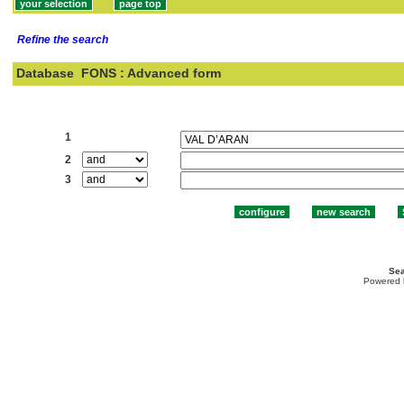
Refine the search
Database
FONS : Advanced form
Search:
1
2
3
Sea
Powered