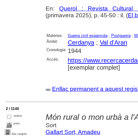
En:
Querol : Revista Cultural
(primavera 2025), p. 45-50 : il. (
El b
Matèries:
Guerra civil espanyola
;
Postguerra
;
M
Àmbit:
Cerdanya
;
Val d'Aran
Cronologia:
1944
Accés:
https://www.recercacerdan
[exemplar complet]
Enllaç permanent a aquest regis
2 / 1140
Món rural o mon urbà a l'A
select
print
Sort
Gallart Sort, Amadeu
Text complet