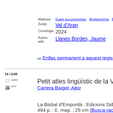
Matèries:
Guies excursionistes
;
Muntanyisme
;
Àmbit:
Val d'Aran
Cronologia:
2024
Autors
Llanes Bordes, Jaume
add.:
Enllaç permanent a aquest regis
14 / 1140
Petit atles lingüístic de la 
select
print
Carrera Baiget, Aitor
La Bisbal d'Empordà : Edicions Sid
494 p. : il., map. ; 25 cm (
Busca-ra