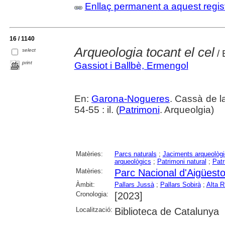
Enllaç permanent a aquest regis
16 / 1140
Arqueologia tocant el cel
select
/ 
print
Gassiot i Ballbè, Ermengol
En:
Garona-Nogueres
. Cassà de la
54-55 : il. (
Patrimoni
. Arqueolgia)
Matèries:
Parcs naturals
;
Jaciments arqueològ
arqueològics
;
Patrimoni natural
;
Patr
Matèries:
Parc Nacional d'Aigüesto
Àmbit:
Pallars Jussà
;
Pallars Sobirà
;
Alta R
Cronologia:
[2023]
Localització:
Biblioteca de Catalunya