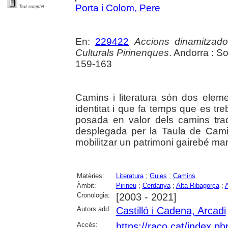
Porta i Colom, Pere
Text complet
En:
229422
Accions dinamitzado
Culturals Pirinenques
. Andorra : S
159-163
Camins i literatura són dos elem
identitat i que fa temps que es tre
posada en valor dels camins tradi
desplegada per la Taula de Camin
mobilitzar un patrimoni gairebé ma
Matèries:
Literatura
;
Guies
;
Camins
Àmbit:
Pirineu
;
Cerdanya
;
Alta Ribagorça
;
A
Cronologia:
[2003 - 2021]
Autors add.:
Castilló i Cadena, Arcadi
Accés:
https://raco.cat/index.ph