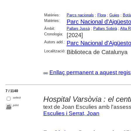
Matèries:
Parcs nacionals
;
Flora
;
Guies
;
Botà
Matèries:
Parc Nacional d'Aigüesto
Àmbit:
Pallars Jussà
;
Pallars Sobirà
;
Alta R
Cronologia:
[2024]
Autors add.:
Parc Nacional d'Aigüesto
Localització:
Biblioteca de Catalunya
Enllaç permanent a aquest regis
7 / 1140
Hospital Varsòvia : el centr
select
print
text de Joan Esculies amb l'asses
Esculies i Serrat, Joan