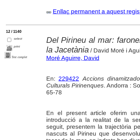
Enllaç permanent a aquest regis
12 / 1140
Del Pirineu al mar: faroner
select
print
la Jacetània
/ David Moré i Agui
Moré Aguirre, David
Text complet
En:
229422
Accions dinamitzado
Culturals Pirinenques
. Andorra : S
65-78
En el present article oferim u
introducció a la realitat de la s
seguit, presentem la trajectòria p
nascuts al Pirineu que desenvolu