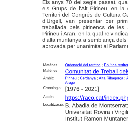
Els anys 70 del segle passat, q
els Grups de l'Alt Pirineu, en la
Territori del Congrés de Cultura 
d'Urgell, van presentar per pr
treballada pels pirinencs de les
Pirineu i Aran, en la qual reivindic
d'alta muntanya a semblança dels p
aprovada per unanimitat al Parlam
Matèries:
Ordenació del territori
;
Política territor
Matèries:
Comunitat de Treball del
Àmbit:
Pirineu
;
Cerdanya
;
Alta Ribagorça
;
A
Aragó
Cronologia:
[1976 - 2021]
Accés:
https://raco.cat/index.ph
Localització:
B. Abadia de Montserrat;
Universitat Rovira i Virg
Institut Ramon Muntaner;