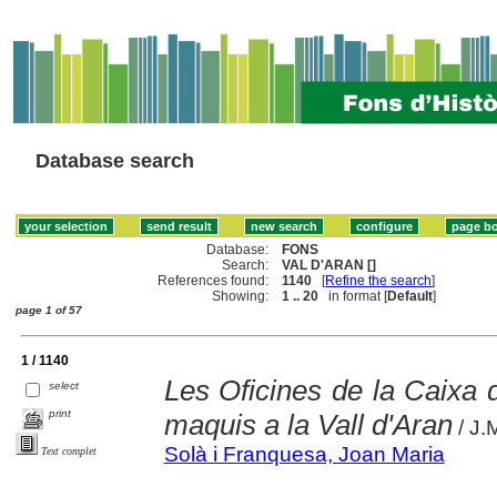
Database search
Database:
FONS
Search:
VAL D'ARAN []
References found:
1140
[
Refine the search
]
Showing:
1 .. 20
in format [
Default
]
page 1 of 57
1 / 1140
Les Oficines de la Caixa d
select
print
maquis a la Vall d'Aran
/ J.
Solà i Franquesa, Joan Maria
Text complet