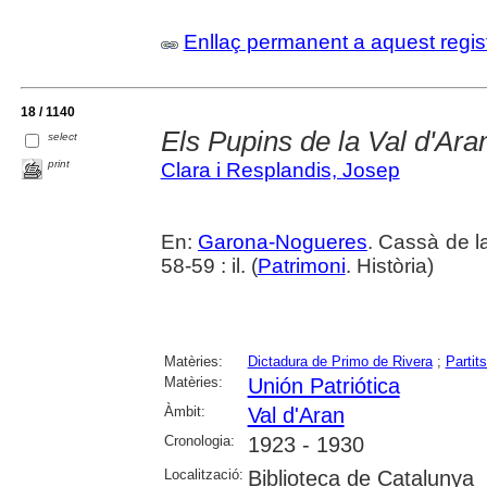
Enllaç permanent a aquest regis
18 / 1140
Els Pupins de la Val d'Ara
select
print
Clara i Resplandis, Josep
En:
Garona-Nogueres
. Cassà de la
58-59 : il. (
Patrimoni
. Història)
Matèries:
Dictadura de Primo de Rivera
;
Partits
Matèries:
Unión Patriótica
Àmbit:
Val d'Aran
Cronologia:
1923 - 1930
Localització:
Biblioteca de Catalunya