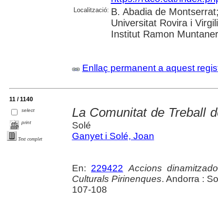
Localització:
B. Abadia de Montserrat;
Universitat Rovira i Virg
Institut Ramon Muntaner;
Enllaç permanent a aquest regis
11 / 1140
La Comunitat de Treball d
select
print
Solé
Ganyet i Solé, Joan
Text complet
En:
229422
Accions dinamitzado
Culturals Pirinenques
. Andorra : S
107-108