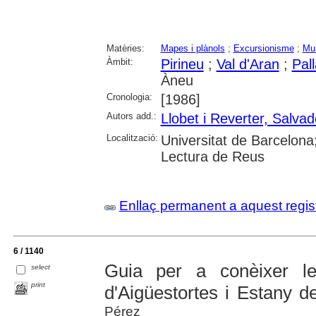
Matèries:
Mapes i plànols
;
Excursionisme
;
Mu
Àmbit:
Pirineu
;
Val d'Aran
;
Pal
Àneu
Cronologia:
[1986]
Autors add.:
Llobet i Reverter, Salvad
Localització:
Universitat de Barcelona;
Lectura de Reus
Enllaç permanent a aquest regis
6 / 1140
Guia per a conèixer le
select
print
d'Aigüestortes i Estany d
Pérez