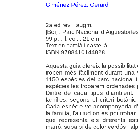
Giménez Pérez, Gerard
3a ed rev. i augm.
[Boí] : Parc Nacional d'Aigüestorte
99 p. : il. col. ; 21 cm
Text en català i castellà.
ISBN 9788410144828
Aquesta guia ofereix la possibilitat 
troben més fàcilment durant una v
1150 espècies del parc nacional i 
espècies les trobarem ordenades p
Dintre de cada tipus d'ambient,
famílies, segons el criteri botànic
Cada espècie ve acompanyada d'u
la família, l'altitud on es pot troba
que representa els diferents es
marró, subalpí de color verdós i alpí