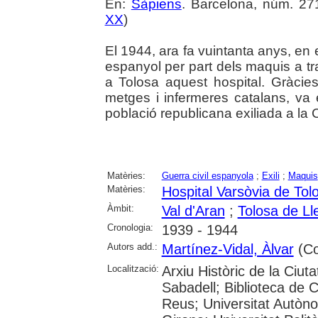
En:
Sàpiens
. Barcelona, núm. 271
XX
)
El 1944, ara fa vuintanta anys, en el
espanyol per part dels maquis a tr
a Tolosa aquest hospital. Gràcie
metges i infermeres catalans, va 
població republicana exiliada a la 
Matèries:
Guerra civil espanyola
;
Exili
;
Maquis
Matèries:
Hospital Varsòvia de Tol
Àmbit:
Val d'Aran
;
Tolosa de L
Cronologia:
1939 - 1944
Autors add.:
Martínez-Vidal, Àlvar
(Col
Localització:
Arxiu Històric de la Ciut
Sabadell; Biblioteca de 
Reus; Universitat Autòno