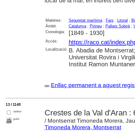
tocar de la mar, en indrets ben dive
Matèries:
Seguretat marítima
;
Fars
;
Litoral
;
Bi
Àmbit:
Catalunya
;
Pirineu
;
Pallars Sobirà
;
Cronologia:
[1849 - 1930]
Accés:
https://raco.cat/index.ph
Localització:
B. Abadia de Montserrat;
Universitat Rovira i Virg
Institut Ramon Muntaner;
Enllaç permanent a aquest regis
13 / 1140
Crestes de la Val d'Aran : 65
select
print
/ Montserrat Timoneda Morera, Ja
Timoneda Morera, Montserrat