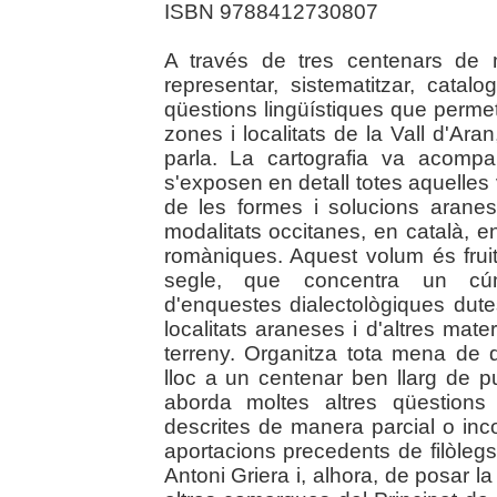
ISBN 9788412730807
A través de tres centenars de 
representar, sistematitzar, catal
qüestions lingüístiques que permete
zones i localitats de la Vall d'Aran
parla. La cartografia va acomp
s'exposen en detall totes aquelles 
de les formes i solucions arane
modalitats occitanes, en català, en
romàniques. Aquest volum és frui
segle, que concentra un cúm
d'enquestes dialectològiques dut
localitats araneses i d'altres mate
terreny. Organitza tota mena de
lloc a un centenar ben llarg de pu
aborda moltes altres qüestions
descrites de manera parcial o inc
aportacions precedents de filòl
Antoni Griera i, alhora, de posar la