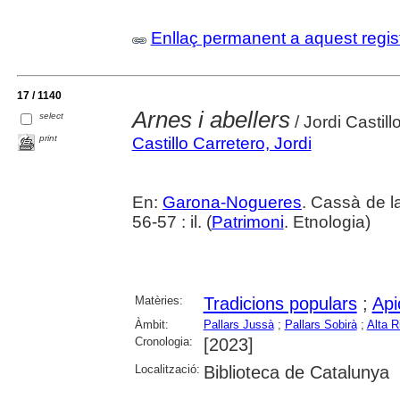
Enllaç permanent a aquest regis
17 / 1140
Arnes i abellers
select
/ Jordi Castillo
print
Castillo Carretero, Jordi
En:
Garona-Nogueres
. Cassà de la
56-57 : il. (
Patrimoni
. Etnologia)
Matèries:
Tradicions populars
;
Api
Àmbit:
Pallars Jussà
;
Pallars Sobirà
;
Alta R
Cronologia:
[2023]
Localització:
Biblioteca de Catalunya