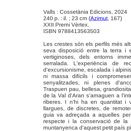
Valls : Cossetània Edicions, 2024
240 p. : il. ; 23 cm (
Azimut
, 167)
XXII Premi Vèrtex.
ISBN 9788413563503
Les crestes són els perfils més al
seva disposició entre la terra i 
vertiginoses, dels entorns imm
serralada. L'experiència de re
d'excursionisme, escalada i alpin
ni massa difícils i compromese
senyalitzades, ni plenes d'anc
Traspuen pau, bellesa, grandiositat 
de la Val d'Aran s'amaguen a l'int
riberes. I n'hi ha en quantitat i v
llargues, de discretes, de remot
guia va adreçada a aquelles per
respecte i la conservació de la 
muntanyenca d'aquest petit país piri