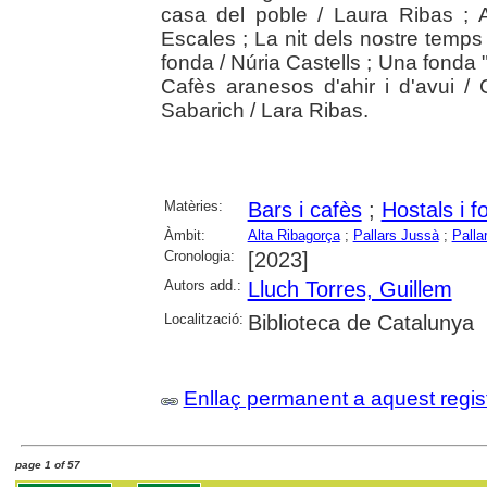
casa del poble / Laura Ribas ; 
Escales ; La nit dels nostre temps 
fonda / Núria Castells ; Una fonda
Cafès aranesos d'ahir i d'avui /
Sabarich / Lara Ribas.
Matèries:
Bars i cafès
;
Hostals i 
Àmbit:
Alta Ribagorça
;
Pallars Jussà
;
Palla
Cronologia:
[2023]
Autors add.:
Lluch Torres, Guillem
Localització:
Biblioteca de Catalunya
Enllaç permanent a aquest regis
page 1 of 57