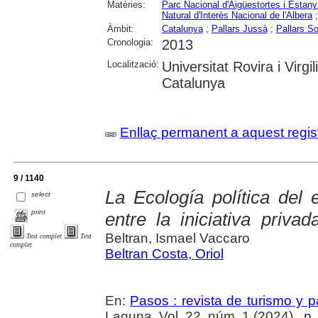
Matèries:
Parc Nacional d'Aigüestortes i Estany
Natural d'Interès Nacional de l'Albera
Àmbit:
Catalunya
;
Pallars Jussà
;
Pallars So
Cronologia:
2013
Localització:
Universitat Rovira i Virgil
Catalunya
Enllaç permanent a aquest regis
9 / 1140
La Ecología política del 
select
print
entre la iniciativa priva
Beltran, Ismael Vaccaro
Text complet
Text
complet
Beltran Costa, Oriol
En:
Pasos : revista de turismo y pa
Laguna. Vol. 22, núm. 1 (2024) , p.