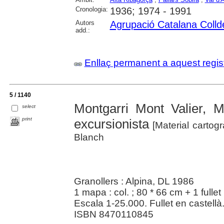
Cronologia:
1936; 1974 - 1991
Autors
Agrupació Catalana Colld
add.:
Enllaç permanent a aquest regis
5 / 1140
Montgarri Mont Valier, 
select
print
excursionista
[Material cartogr
Blanch
Granollers : Alpina, DL 1986
1 mapa : col. ; 80 * 66 cm + 1 fullet 
Escala 1-25.000. Fullet en castellà
ISBN 8470110845