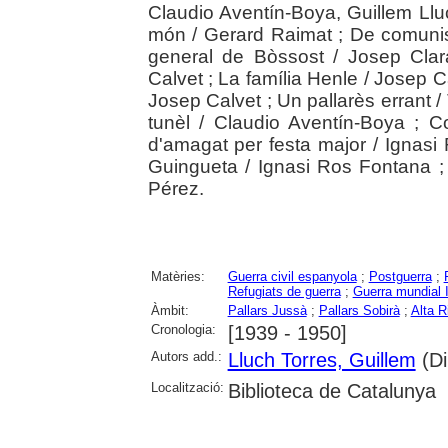
Claudio Aventín-Boya, Guillem Lluch
món / Gerard Raimat ; De comunist
general de Bòssost / Josep Clar
Calvet ; La família Henle / Josep Ca
Josep Calvet ; Un pallarès errant 
tunèl / Claudio Aventín-Boya ; 
d'amagat per festa major / Ignas
Guingueta / Ignasi Ros Fontana ; 
Pérez.
Matèries:
Guerra civil espanyola
;
Postguerra
;
Refugiats de guerra
;
Guerra mundial I
Àmbit:
Pallars Jussà
;
Pallars Sobirà
;
Alta R
Cronologia:
[1939 - 1950]
Autors add.:
Lluch Torres, Guillem
(Di
Localització:
Biblioteca de Catalunya