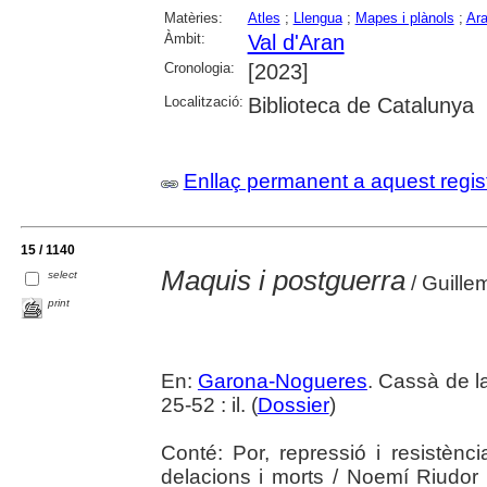
Matèries:
Atles
;
Llengua
;
Mapes i plànols
;
Ar
Àmbit:
Val d'Aran
Cronologia:
[2023]
Localització:
Biblioteca de Catalunya
Enllaç permanent a aquest regis
15 / 1140
Maquis i postguerra
select
/ Guille
print
En:
Garona-Nogueres
. Cassà de la
25-52 : il. (
Dossier
)
Conté: Por, repressió i resistènc
delacions i morts / Noemí Riudor 