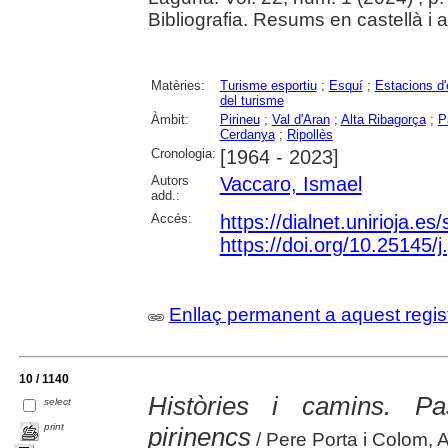
Bibliografia. Resums en castellà i 
Matèries:
Turisme esportiu
;
Esquí
;
Estacions d'
del turisme
Àmbit:
Pirineu
;
Val d'Aran
;
Alta Ribagorça
;
P
Cerdanya
;
Ripollès
Cronologia:
[1964 - 2023]
Autors
Vaccaro, Ismael
add.:
Accés:
https://dialnet.unirioja.e
https://doi.org/10.25145/
Enllaç permanent a aquest regis
10 / 1140
Històries i camins. Pa
select
print
pirinencs
/ Pere Porta i Colom, A