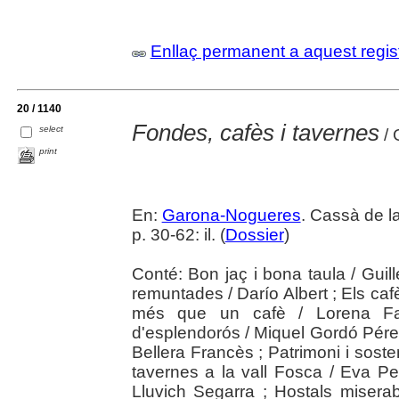
Enllaç permanent a aquest regis
20 / 1140
Fondes, cafès i tavernes
select
/ 
print
En:
Garona-Nogueres
. Cassà de l
p. 30-62: il. (
Dossier
)
Conté: Bon jaç i bona taula / Guill
remuntades / Darío Albert ; Els ca
més que un cafè / Lorena Far
d'esplendorós / Miquel Gordó Pérez
Bellera Francès ; Patrimoni i sosten
tavernes a la vall Fosca / Eva Pe
Lluvich Segarra ; Hostals miserab