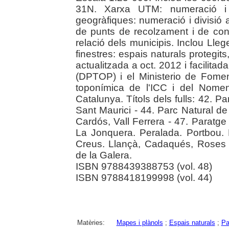
31N. Xarxa UTM: numeració i
geogràfiques: numeració i divisió 
de punts de recolzament i de cont
relació dels municipis. Inclou Llege
finestres: espais naturals protegit
actualitzada a oct. 2012 i facilita
(DPTOP) i el Ministerio de Fome
toponímica de l'ICC i del Nomen
Catalunya. Títols dels fulls: 42. P
Sant Maurici - 44. Parc Natural de 
Cardós, Vall Ferrera - 47. Paratge 
La Jonquera. Peralada. Portbou.
Creus. Llançà, Cadaqués, Roses -
de la Galera.
ISBN 9788439388753 (vol. 48)
ISBN 9788418199998 (vol. 44)
Matèries:
Mapes i plànols
;
Espais naturals
;
Pa