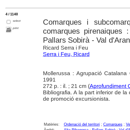
4 / 1140
Comarques i subcomarq
select
print
comarques pirenaiques :
Pallars Sobirà - Val d'Aran
Ricard Serra i Feu
Serra i Feu, Ricard
Mollerussa : Agrupació Catalana 
1991
272 p. : il. ; 21 cm (
Aprofundiment 
Bibliografia. A la part inferior de 
de promoció excursionista.
Matèries:
Ordenació del territori
;
Comarques
;
Ve
Àmbit:
Alta Ribagorça
;
Pallars Sobirà
;
Val d'