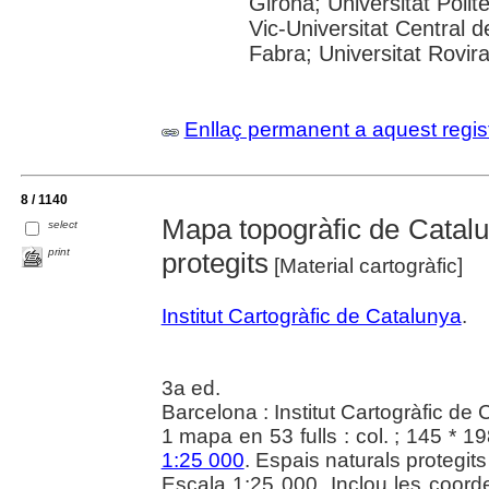
Girona; Universitat Polit
Vic-Universitat Central 
Fabra; Universitat Rovira i
Enllaç permanent a aquest regis
8 / 1140
Mapa topogràfic de Catalu
select
print
protegits
[Material cartogràfic]
Institut Cartogràfic de Catalunya
.
3a ed.
Barcelona : Institut Cartogràfic de
1 mapa en 53 fulls : col. ; 145 * 1
1:25 000
. Espais naturals protegits
Escala 1:25 000. Inclou les coor