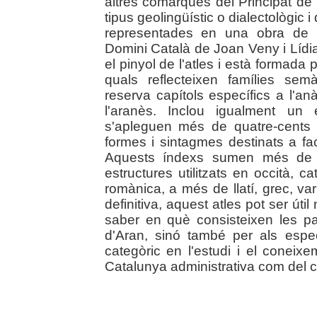
altres comarques del Principat de
tipus geolingüístic o dialectològic 
representades en una obra de re
Domini Català de Joan Veny i Lídia
el pinyol de l'atles i està formada 
quals reflecteixen famílies se
reserva capítols específics a l'anà
l'aranès. Inclou igualment un 
s'apleguen més de quatre-cents t
formes i sintagmes destinats a faci
Aquests índexs sumen més de c
estructures utilitzats en occità, c
romànica, a més de llatí, grec, v
definitiva, aquest atles pot ser úti
saber en què consisteixen les par
d'Aran, sinó també per als espe
categòric en l'estudi i el coneixem
Catalunya administrativa com del co