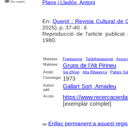
Plans i Lladós, Antoni
Text complet
En:
Querol : Revista Cultural de
2025), p. 37-40 : il.
Reproducció de l'article publicat
1980.
Matèries:
Franquisme
;
Tardofranquisme
;
Associ
Matèries:
Grups de l'Alt Pirineu
Àmbit:
Val d'Aran
;
Alta Ribagorça
;
Pallars So
Cronologia:
1973
Autors
Gallart Sort, Amadeu
add.:
Accés:
https://www.recercacerdan
[exemplar complet]
Enllaç permanent a aquest regis