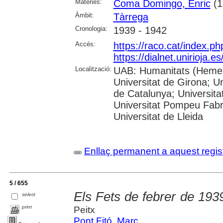
Matèries:
Coma Domingo, Enric
(1
Àmbit:
Tàrrega
Cronologia:
1939 - 1942
Accés:
https://raco.cat/index.p
https://dialnet.unirioja.
Localització:
UAB: Humanitats (Hemero
Universitat de Girona; Un
de Catalunya; Universita
Universitat Pompeu Fabra;
Universitat de Lleida
Enllaç permanent a aquest regis
5 / 655
Els Fets de febrer de 193
select
print
Peitx
Pont Fitó, Marc