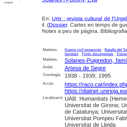
complet
En:
Urtx : revista cultural de l'Urgel
il. (
Dossier
. Cartes en temps de gu
Notes a peu de pàgina. Bibliografi
Matèries:
Guerra civil espanyola
;
Batalla del S
familiars
;
Fonts documentals
;
Episto
Matèries:
Solanes-Puigredon, famí
Àmbit:
Artesa de Segre
Cronologia:
1938 - 1939; 1995
Accés:
https://raco.cat/index.p
https://dialnet.unirioja.
Localització:
UAB: Humanitats (Hemero
Universitat de Girona; Un
de Catalunya; Universita
Universitat Pompeu Fabra;
Universitat de Lleida