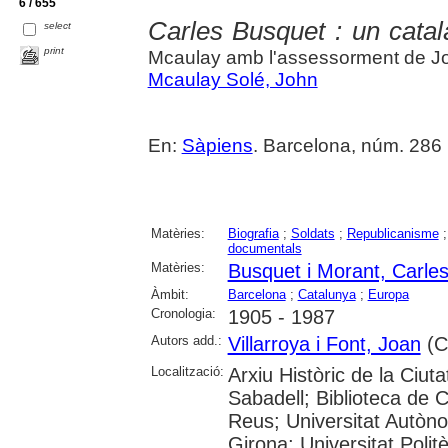
6 / 655
Carles Busquet : un catal
select
print
Mcaulay amb l'assessorment de Jo
Mcaulay Solé, John
En:
Sàpiens
. Barcelona, núm. 286 (f
Matèries:
Biografia
;
Soldats
;
Republicanisme
documentals
Matèries:
Busquet i Morant, Carle
Àmbit:
Barcelona
;
Catalunya
;
Europa
Cronologia:
1905 - 1987
Autors add.:
Villarroya i Font, Joan
(Co
Localització:
Arxiu Històric de la Ciut
Sabadell; Biblioteca de 
Reus; Universitat Autòno
Girona; Universitat Polit