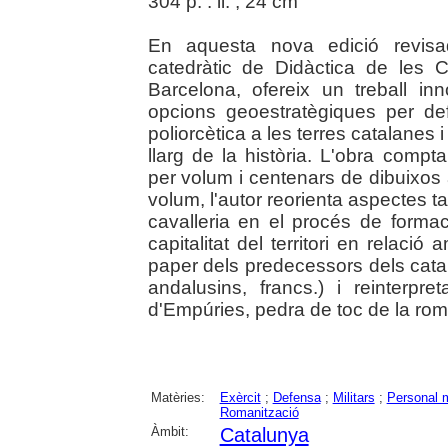
304 p. : il. ; 24 cm
En aquesta nova edició revisa
catedràtic de Didàctica de les C
Barcelona, ofereix un treball in
opcions geoestratègiques per defe
poliorcètica a les terres catalanes i
llarg de la història. L'obra comp
per volum i centenars de dibuixos 
volum, l'autor reorienta aspectes t
cavalleria en el procés de formac
capitalitat del territori en relaci
paper dels predecessors dels catalan
andalusins, francs.) i reinterpr
d'Empúries, pedra de toc de la roman
Matèries:
Exèrcit
;
Defensa
;
Militars
;
Personal m
Romanització
Àmbit:
Catalunya