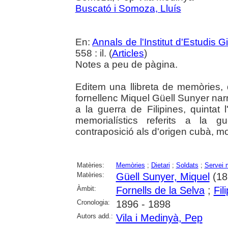
Buscató i Somoza, Lluís
En:
Annals de l'Institut d'Estudis G
558 : il. (
Articles
)
Notes a peu de pàgina.
Editem una llibreta de memòries, 
fornellenc Miquel Güell Sunyer nar
a la guerra de Filipines, quintat 
memorialístics referits a la g
contraposició als d'origen cubà, 
Matèries:
Memòries
;
Dietari
;
Soldats
;
Servei m
Matèries:
Güell Sunyer, Miquel
(18
Àmbit:
Fornells de la Selva
;
Fil
Cronologia:
1896 - 1898
Autors add.:
Vila i Medinyà, Pep