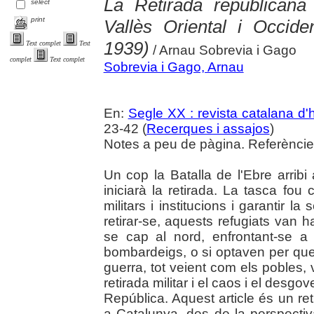
La Retirada republicana
select
print
Vallès Oriental i Occid
1939)
Text complet
Text
/ Arnau Sobrevia i Gago
complet
Text complet
Sobrevia i Gago, Arnau
En:
Segle XX : revista catalana d'h
23-42 (
Recerques i assajos
)
Notes a peu de pàgina. Referències
Un cop la Batalla de l'Ebre arribi
iniciarà la retirada. La tasca fou
militars i institucions i garantir l
retirar-se, aquests refugiats van h
se cap al nord, enfrontant-se a 
bombardeigs, o si optaven per queda
guerra, tot veient com els pobles, 
retirada militar i el caos i el desg
República. Aquest article és un retr
a Catalunya, des de la perspectiva