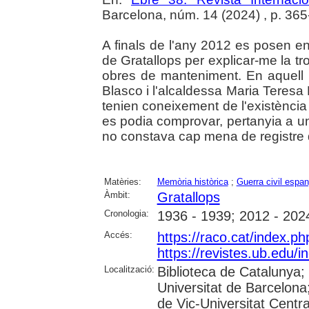
Barcelona, núm. 14 (2024) , p. 365
A finals de l'any 2012 es posen e
de Gratallops per explicar-me la t
obres de manteniment. En aquell 
Blasco i l'alcaldessa Maria Teres
tenien coneixement de l'existènci
es podia comprovar, pertanyia a uns
no constava cap mena de registre d
Matèries:
Memòria històrica
;
Guerra civil espa
Àmbit:
Gratallops
Cronologia:
1936 - 1939; 2012 - 202
Accés:
https://raco.cat/index.p
https://revistes.ub.edu/
Localització:
Biblioteca de Catalunya;
Universitat de Barcelona;
de Vic-Universitat Centra