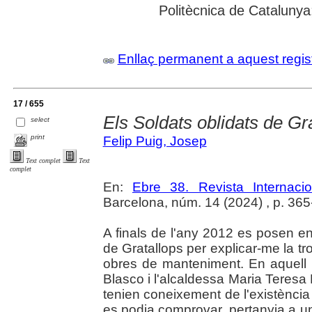
Politècnica de Catalunya; 
Enllaç permanent a aquest regis
17 / 655
Els Soldats oblidats de Gr
select
print
Felip Puig, Josep
Text complet
Text
complet
En:
Ebre 38. Revista Internaci
Barcelona, núm. 14 (2024) , p. 365
A finals de l'any 2012 es posen e
de Gratallops per explicar-me la t
obres de manteniment. En aquell 
Blasco i l'alcaldessa Maria Teres
tenien coneixement de l'existènci
es podia comprovar, pertanyia a uns