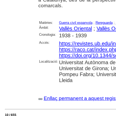
comarcals.
Matèries:
Guerra civil espanyola
;
Rereguarda
;
Àmbit:
Vallès Oriental
;
Vallès O
Cronologia:
1938 - 1939
Accés:
https://revistes.ub.edu/
https://raco.cat/index.p
https://doi.org/10.1344
Localització:
Universitat Autònoma de 
Universitat de Girona; Un
Pompeu Fabra; Universitat
Lleida
Enllaç permanent a aquest regis
10 / 655