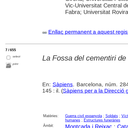
Vic-Universitat Central 
Fabra; Universitat Rovira i
Enllaç permanent a aquest regis
7 / 655
La Fossa del cementiri de
select
print
En:
Sàpiens
. Barcelona, núm. 28
145 : il. (
Sàpiens per a la Direcció
Matèries:
Guerra civil espanyola
;
Soldats
;
Víc
humanes
;
Estructures funeràries
Àmbit:
Montcada i Reixac
;
Cat