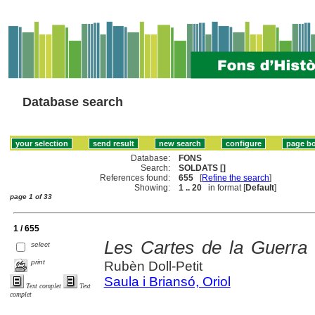
Database search
Database:
FONS
Search:
SOLDATS []
References found:
655
[
Refine the search
]
Showing:
1 .. 20
in format [
Default
]
page 1 of 33
1 / 655
Les Cartes de la Guerra
select
print
Rubèn Doll-Petit
Saula i Briansó, Oriol
Text complet
Text
complet