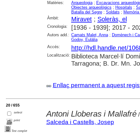
Matèries:
Arqueologia
;
Excavacions arqueològ
Objectes arqueològics
;
Hospitals
;
Sa
Batalla del Segre
;
Soldats
;
Memòria 
Àmbit:
Miravet
;
Soleràs, el
Cronologia:
[1936 - 1939]; 2017 - 20
Autors add.:
Camats Malet, Anna
;
Domènech i Ca
Godoy, Eulàlia
Accés:
http://hdl.handle.net/10
Localització:
Biblioteca Marcel·lí Dom
Tarragona; B. Dr. Mn. J
Enllaç permanent a aquest regis
20 / 655
Antoni Lloberas i Mallafré
select
/
print
Salceda i Castells, Josep
Text complet