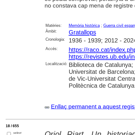
no constava cap mena de registre d
Matèries:
Memòria històrica
;
Guerra civil espa
Àmbit:
Gratallops
Cronologia:
1936 - 1939; 2012 - 202
Accés:
https://raco.cat/index.p
https://revistes.ub.edu/
Localització:
Biblioteca de Catalunya;
Universitat de Barcelona;
de Vic-Universitat Centra
Politècnica de Catalunya; 
Enllaç permanent a aquest regis
18 / 655
Oriol Riart. Un historia
select