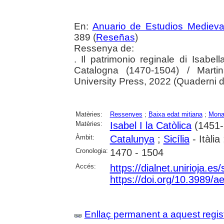
En:
Anuario de Estudios Medieva
389 (
Reseñas
)
Ressenya de:
. Il patrimonio reginale di Isabell
Catalogna (1470-1504) / Marti
University Press, 2022 (Quaderni d
Matèries:
Ressenyes
;
Baixa edat mitjana
;
Mona
Matèries:
Isabel I la Catòlica
(1451-
Àmbit:
Catalunya
;
Sicília
- Itàlia
Cronologia:
1470 - 1504
Accés:
https://dialnet.unirioja.e
https://doi.org/10.3989/
Enllaç permanent a aquest regis