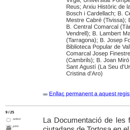
Reus; Arxiu Històric de 
Bosch i Cardellach; B. C
Mestre Cabré (Tivissa); 
B. Central Comarcal (Tàr
Vendrell); B. Lambert Mat
(Tarragona); B. Josep F
Biblioteca Popular de Val
Comarcal Josep Finestre
(Cambrils); B. Joan Mir
Sant Agustí (La Seu d'Urg
Cristina d'Aro)
Enllaç permanent a aquest regis
9 / 25
La Documentació de les f
select
print
ciutadans de Tortosa en el