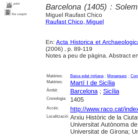
print
Barcelona (1405) : Solem
Miguel Raufast Chico
Text complet
Raufast Chico, Miguel
En:
Acta Historica et Archaeologi
(2006) , p. 89-119
Notes a peu de pàgina. Abstract en
Matèries:
Baixa edat mitjana
;
Monarques
;
Cor
Matèries:
Martí I de Sicília
Àmbit:
Barcelona
;
Sicília
Cronologia:
1405
Accés:
http://www.raco.cat/inde
Localització:
Arxiu Històric de la Ciut
Universitat Autònoma de 
Universitat de Girona; Uni