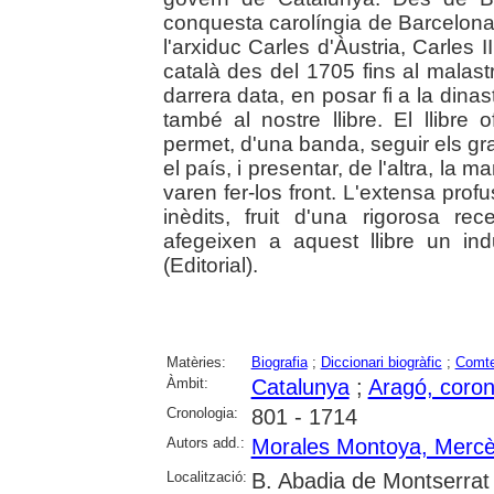
conquesta carolíngia de Barcelona e
l'arxiduc Carles d'Àustria, Carles
català des del 1705 fins al mala
darrera data, en posar fi a la dina
també al nostre llibre. El llibre 
permet, d'una banda, seguir els gr
el país, i presentar, de l'altra, la
varen fer-los front. L'extensa prof
inèdits, fruit d'una rigorosa re
afegeixen a aquest llibre un indub
(Editorial).
Matèries:
Biografia
;
Diccionari biogràfic
;
Comte
Àmbit:
Catalunya
;
Aragó, coron
Cronologia:
801 - 1714
Autors add.:
Morales Montoya, Merc
Localització:
B. Abadia de Montserrat