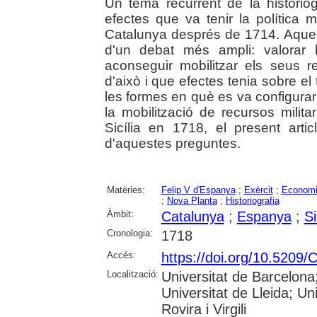
Un tema recurrent de la historio
efectes que va tenir la política 
Catalunya després de 1714. Aques
d'un debat més ampli: valorar
aconseguir mobilitzar els seus re
d'això i que efectes tenia sobre el t
les formes en què es va configurar l
la mobilització de recursos milit
Sicília en 1718, el present art
d'aquestes preguntes.
Matèries:
Felip V d'Espanya
;
Exèrcit
;
Econom
;
Nova Planta
;
Historiografia
Àmbit:
Catalunya
;
Espanya
;
Si
Cronologia:
1718
Accés:
https://doi.org/10.520
Localització:
Universitat de Barcelon
Universitat de Lleida; U
Rovira i Virgili