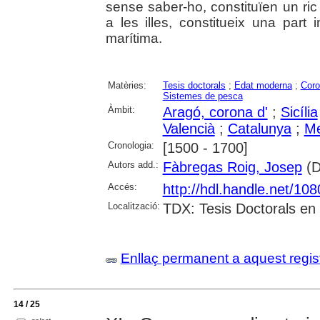
sense saber-ho, constituïen un ric l
a les illes, constitueix una part 
marítima.
Matèries:
Tesis doctorals
;
Edat moderna
;
Coro
Sistemes de pesca
Àmbit:
Aragó, corona d'
;
Sicília
Valencià
;
Catalunya
;
Me
Cronologia:
[1500 - 1700]
Autors add.:
Fàbregas Roig, Josep
(Di
Accés:
http://hdl.handle.net/10
Localització:
TDX: Tesis Doctorals en
Enllaç permanent a aquest regis
14 / 25