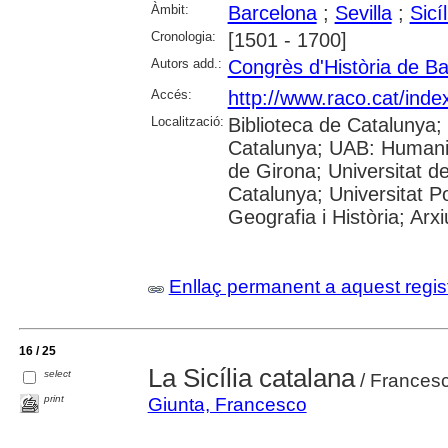
Àmbit:
Barcelona
;
Sevilla
;
Sicíl
Cronologia:
[1501 - 1700]
Autors add.:
Congrès d'Història de B
Accés:
http://www.raco.cat/ind
Localització:
Biblioteca de Catalunya; 
Catalunya; UAB: Humanit
de Girona; Universitat de
Catalunya; Universitat Po
Geografia i Història; Arx
Enllaç permanent a aquest regis
16 / 25
La Sicília catalana
select
/ Frances
print
Giunta, Francesco