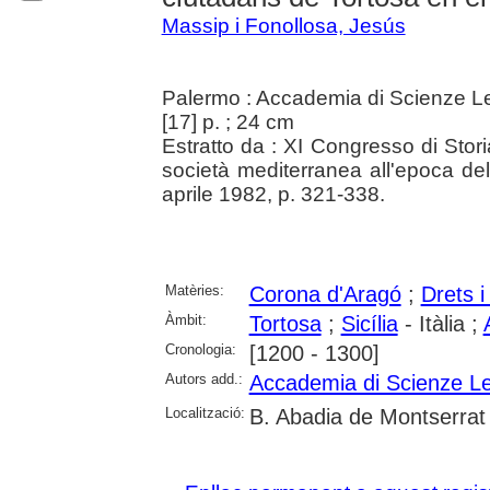
Massip i Fonollosa, Jesús
Palermo : Accademia di Scienze Let
[17] p. ; 24 cm
Estratto da : XI Congresso di Sto
società mediterranea all'epoca de
aprile 1982, p. 321-338.
Matèries:
Corona d'Aragó
;
Drets i 
Àmbit:
Tortosa
;
Sicília
- Itàlia ;
Cronologia:
[1200 - 1300]
Autors add.:
Accademia di Scienze Let
Localització:
B. Abadia de Montserrat