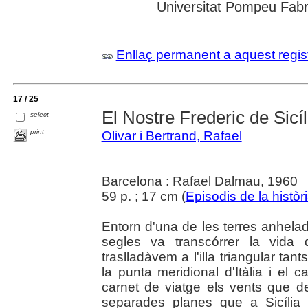
Universitat Pompeu Fabra;
Enllaç permanent a aquest regis
17 / 25
El Nostre Frederic de Sicíl
select
print
Olivar i Bertrand, Rafael
Barcelona : Rafael Dalmau, 1960
59 p. ; 17 cm (
Episodis de la històr
Entorn d'una de les terres anhel
segles va transcórrer la vida d
traslladàvem a l'illa triangular ta
la punta meridional d'Itàlia i el 
carnet de viatge els vents que de
separades planes que a Sicília