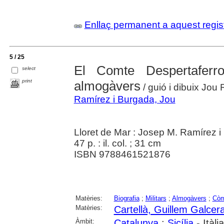
Enllaç permanent a aquest regis
5 / 25
El Comte Despertaferr
select
print
almogàvers
/ guió i dibuix Jou
Ramírez i Burgada, Jou
Lloret de Mar : Josep M. Ramírez 
47 p. : il. col. ; 31 cm
ISBN 9788461521876
Matèries:
Biografia
;
Militars
;
Almogàvers
;
Còm
Matèries:
Cartellà, Guillem Galcer
Àmbit:
Catalunya
;
Sicília
- Itàlia