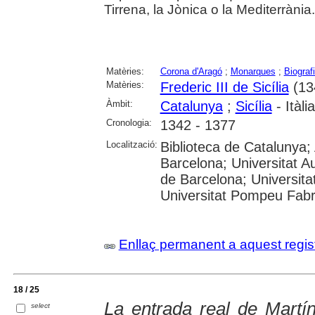
Tirrena, la Jònica o la Mediterrània.
Matèries:
Corona d'Aragó
;
Monarques
;
Biograf
Matèries:
Frederic III de Sicília
(13
Àmbit:
Catalunya
;
Sicília
- Itàli
Cronologia:
1342 - 1377
Localització:
Biblioteca de Catalunya; 
Barcelona; Universitat A
de Barcelona; Universitat
Universitat Pompeu Fabra;
Enllaç permanent a aquest regis
18 / 25
La entrada real de Martín
select