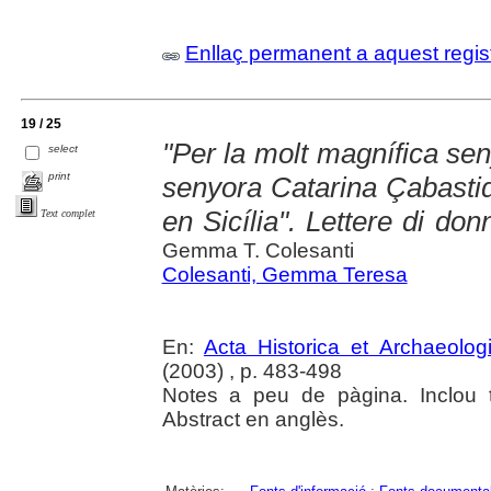
Enllaç permanent a aquest regis
19 / 25
"Per la molt magnífica se
select
print
senyora Catarina Çabastida
en Sicília". Lettere di do
Text complet
Gemma T. Colesanti
Colesanti, Gemma Teresa
En:
Acta Historica et Archaeolog
(2003) , p. 483-498
Notes a peu de pàgina. Inclou t
Abstract en anglès.