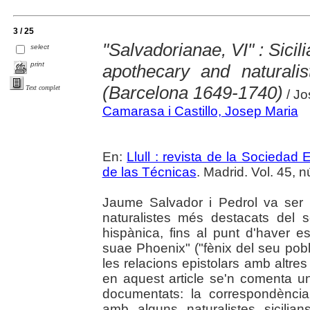
3 / 25
"Salvadorianae, VI" : Sicil
select
print
apothecary and naturali
(Barcelona 1649-1740)
Text complet
/ Jo
Camarasa i Castillo, Josep Maria
En:
Llull : revista de la Sociedad
de las Técnicas
. Madrid. Vol. 45, 
Jaume Salvador i Pedrol va ser 
naturalistes més destacats del s
hispànica, fins al punt d'haver es
suae Phoenix" ("fènix del seu pob
les relacions epistolars amb altre
en aquest article se'n comenta u
documentats: la correspondència
amb alguns naturalistes sicilia