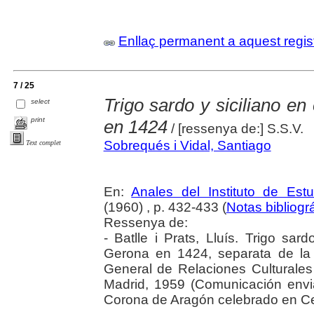
Enllaç permanent a aquest regis
7 / 25
Trigo sardo y siciliano e
select
print
en 1424
/ [ressenya de:] S.S.V.
Sobrequés i Vidal, Santiago
Text complet
En:
Anales del Instituto de Es
(1960) , p. 432-433 (
Notas bibliogr
Ressenya de:
- Batlle i Prats, Lluís. Trigo sar
Gerona en 1424, separata de la 
General de Relaciones Culturales 
Madrid, 1959 (Comunicación envi
Corona de Aragón celebrado en Ce