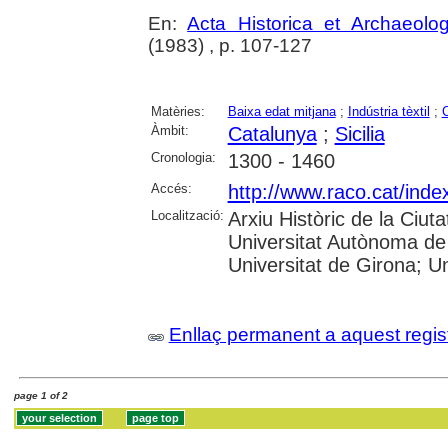
En:
Acta Historica et Archaeolo
(1983) , p. 107-127
Matèries:
Baixa edat mitjana
;
Indústria tèxtil
;
C
Àmbit:
Catalunya
;
Sicilia
Cronologia:
1300 - 1460
Accés:
http://www.raco.cat/inde
Localització:
Arxiu Històric de la Ciut
Universitat Autònoma de 
Universitat de Girona; Uni
Enllaç permanent a aquest regis
page 1 of 2