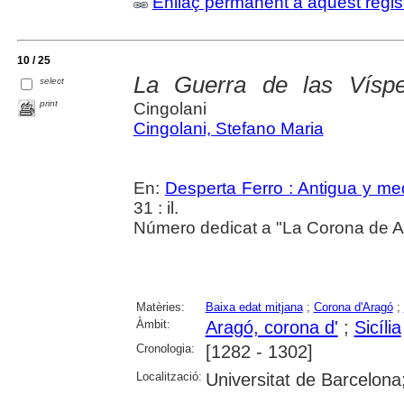
Enllaç permanent a aquest regis
10 / 25
La Guerra de las Vísper
select
print
Cingolani
Cingolani, Stefano Maria
En:
Desperta Ferro : Antigua y me
31 : il.
Número dedicat a "La Corona de A
Matèries:
Baixa edat mitjana
;
Corona d'Aragó
;
Àmbit:
Aragó, corona d'
;
Sicília
Cronologia:
[1282 - 1302]
Localització:
Universitat de Barcelona