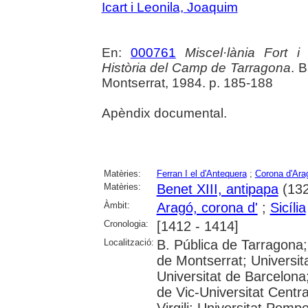
Icart i Leonila, Joaquim
En:
000761
Miscel·lània Fort i
Història del Camp de Tarragona
. 
Montserrat, 1984. p. 185-188
Apèndix documental.
Matèries:
Ferran I el d'Antequera
;
Corona d'Ara
Matèries:
Benet XIII, antipapa
(132
Àmbit:
Aragó, corona d'
;
Sicília
Cronologia:
[1412 - 1414]
Localització:
B. Pública de Tarragona;
de Montserrat; Universi
Universitat de Barcelona;
de Vic-Universitat Centra
Virgili; Universitat Pom