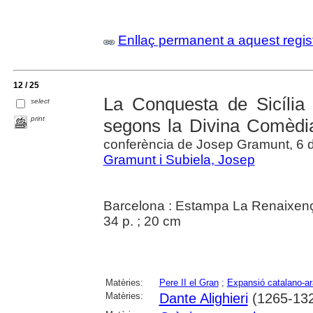
Enllaç permanent a aquest regis
12 / 25
La Conquesta de Sicília
select
print
segons la Divina Comèdia
conferència de Josep Gramunt, 6 
Gramunt i Subiela, Josep
Barcelona : Estampa La Renaixen
34 p. ; 20 cm
Matèries:
Pere II el Gran
;
Expansió catalano-a
Matèries:
Dante Alighieri
(1265-13