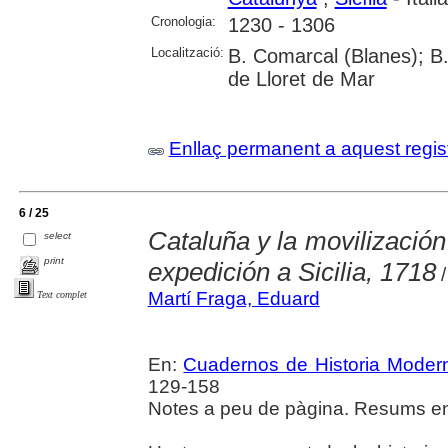
Cronologia:
1230 - 1306
Localització:
B. Comarcal (Blanes); B.
de Lloret de Mar
Enllaç permanent a aquest regis
6 / 25
Cataluña y la movilización
select
print
expedición a Sicilia, 1718
/
Martí Fraga, Eduard
Text complet
En:
Cuadernos de Historia Moder
129-158
Notes a peu de pàgina. Resums en 