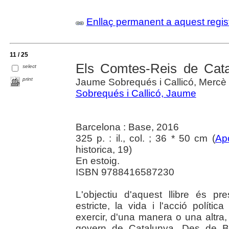
Enllaç permanent a aquest regis
11 / 25
Els Comtes-Reis de Catal
select
print
Jaume Sobrequés i Callicó, Mercè
Sobrequés i Callicó, Jaume
Barcelona : Base, 2016
325 p. : il., col. ; 36 * 50 cm (
Ap
historica, 19)
En estoig.
ISBN 9788416587230
L'objectiu d'aquest llibre és pr
estricte, la vida i l'acció polít
exercir, d'una manera o una altra,
govern de Catalunya. Des de Be