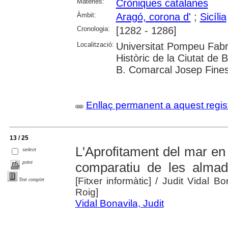
Matèries:
Cròniques catalanes
Àmbit:
Aragó, corona d'
;
Sicília
Cronologia:
[1282 - 1286]
Localització:
Universitat Pompeu Fabra;
Històric de la Ciutat de 
B. Comarcal Josep Fines
Enllaç permanent a aquest regis
13 / 25
L'Aprofitament del mar en 
select
print
comparatiu de les almad
[Fitxer informàtic]
/ Judit Vidal Bo
Text complet
Roig]
Vidal Bonavila, Judit