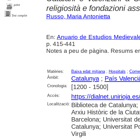
print
religiosità e fondazioni ass
Russo, Maria Antonietta
Text complet
En:
Anuario de Estudios Medieval
p. 415-441
Notes a peu de pàgina. Resums en i
Matèries:
Baixa edat mitjana
;
Hospitals
;
Comer
Àmbit:
Catalunya
;
País Valenci
Cronologia:
[1200 - 1500]
Accés:
https://dialnet.unirioja.
Localització:
Biblioteca de Catalunya;
Arxiu Històric de la Ciut
Barcelona; Universitat de
Catalunya; Universitat P
Virgili