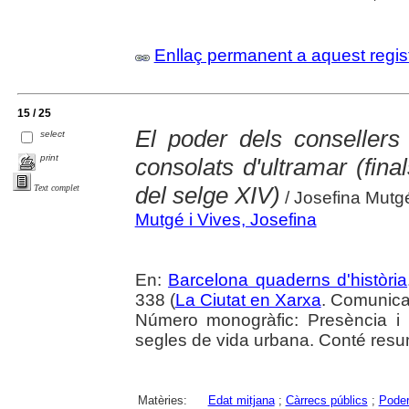
Enllaç permanent a aquest regis
15 / 25
El poder dels consellers
select
print
consolats d'ultramar (final
del selge XIV)
Text complet
/ Josefina Mutgé
Mutgé i Vives, Josefina
En:
Barcelona quaderns d'història
338 (
La Ciutat en Xarxa
. Comunica
Número monogràfic: Presència i ll
segles de vida urbana. Conté resu
Matèries:
Edat mitjana
;
Càrrecs públics
;
Poder