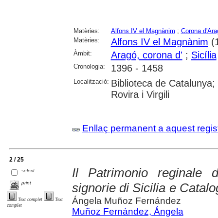
Matèries:
Alfons IV el Magnànim
;
Corona d'Ara
Matèries:
Alfons IV el Magnànim
(
Àmbit:
Aragó, corona d'
;
Sicília
Cronologia:
1396 - 1458
Localització:
Biblioteca de Catalunya; 
Rovira i Virgili
Enllaç permanent a aquest regis
2 / 25
Il Patrimonio reginale d
select
print
signorie di Sicilia e Cata
Ángela Muñoz Fernández
Text complet
Text
complet
Muñoz Fernández, Ángela