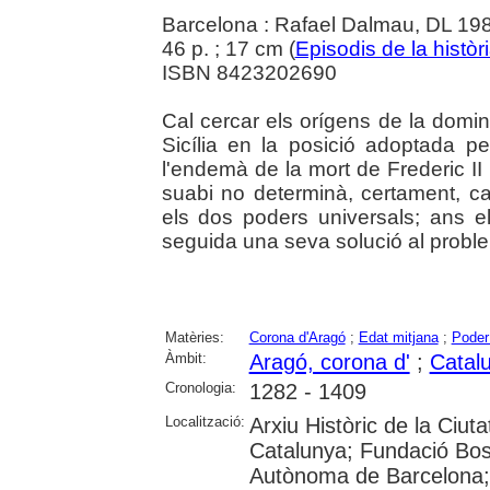
Barcelona : Rafael Dalmau, DL 19
46 p. ; 17 cm (
Episodis de la històr
ISBN 8423202690
Cal cercar els orígens de la domina
Sicília en la posició adoptada p
l'endemà de la mort de Frederic II
suabi no determinà, certament, ca
els dos poders universals; ans 
seguida una seva solució al problem
Matèries:
Corona d'Aragó
;
Edat mitjana
;
Poder 
Àmbit:
Aragó, corona d'
;
Catal
Cronologia:
1282 - 1409
Localització:
Arxiu Històric de la Ciut
Catalunya; Fundació Bosc
Autònoma de Barcelona; 