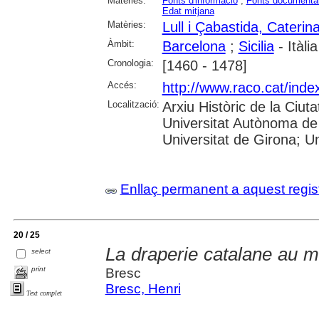
Matèries:
Fonts d'informació
;
Fonts documenta
Edat mitjana
Matèries:
Lull i Çabastida, Caterin
Àmbit:
Barcelona
;
Sicilia
- Itàlia
Cronologia:
[1460 - 1478]
Accés:
http://www.raco.cat/inde
Localització:
Arxiu Històric de la Ciut
Universitat Autònoma de 
Universitat de Girona; Uni
Enllaç permanent a aquest regis
20 / 25
La draperie catalane au mi
select
print
Bresc
Bresc, Henri
Text complet