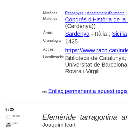
Matèries:
Ressenyes
;
Abastament d'aliments
;
Matèries:
Congrés d'Història de la
(Cerdenya))
Àmbit:
Sardenya
- Itàlia ;
Sicília
Cronologia:
1425
Accés:
https://www.raco.cat/ind
Localització:
Biblioteca de Catalunya;
Universitat de Barcelona;
Rovira i Virgili
Enllaç permanent a aquest regis
8 / 25
Efemèride tarragonina a
select
print
Joaquim Icart