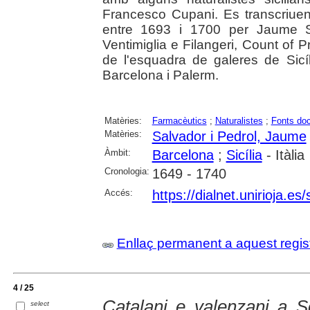
Francesco Cupani. Es transcriuen 
entre 1693 i 1700 per Jaume S
Ventimiglia e Filangeri, Count of P
de l'esquadra de galeres de Sicí
Barcelona i Palerm.
Matèries:
Farmacèutics
;
Naturalistes
;
Fonts do
Matèries:
Salvador i Pedrol, Jaume
Àmbit:
Barcelona
;
Sicília
- Itàlia
Cronologia:
1649 - 1740
Accés:
https://dialnet.unirioja.e
Enllaç permanent a aquest regis
4 / 25
Catalani e valenzani a S
select