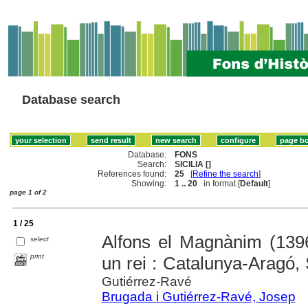
Database search
Database:
FONS
Search:
SICILIA []
References found:
25
[
Refine the search
]
Showing:
1 .. 20
in format [
Default
]
page 1 of 2
1 / 25
Alfons el Magnànim (1396
select
print
un rei : Catalunya-Aragó, 
Gutiérrez-Ravé
Brugada i Gutiérrez-Ravé, Josep