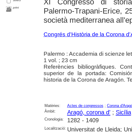
XI Congresso di stori
select
print
Palermo-Trapani-Erice, 25
società mediterranea all'
Congrés d'Història de la Corona d
Palermo : Accademia di scienze lett
1 vol. ; 23 cm
Referències bibliogràfiques. Co
superior de la portada: Comisi
historia de la Corona de Aragón. Text
Matèries:
Actes de congressos
;
Corona d'Arag
Àmbit:
Aragó, corona d'
;
Sicília
Cronologia:
1282 - 1409
Localització:
Universitat de Lleida; U