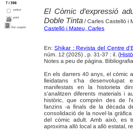
7 / 398
El Còmic d'expressió adu
select
print
Doble Tinta
/ Carles Castelló i
Castelló i Mateu, Carles
Text complet
En:
Shikar : Revista del Centre d
núm. 12 (2025) , p. 31-37 : il. (
Histò
Notes a peu de pàgina. Bibliografia.
En els darrers 40 anys, el còmic ad
lleidatans s'ha desenvolupat e
manifestats en la historieta din
s'analitzen diferents materials i
històric, que comprèn des de l'
fanzins -a finals de la dècada d
consolidació de la novel·la gràfic
del còmic adult. Amb això, es tr
aproxima allò local a allò estatal,