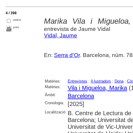
4 / 398
Marika Vila i Migueloa, 
select
print
entrevista de Jaume Vidal
Vidal, Jaume
En:
Serra d'Or
. Barcelona, núm. 787-
Matèries:
Entrevistes
;
Il·lustradors
;
Dona
;
Cò
Matèries:
Vila i Migueloa, Marika
(1
Àmbit:
Barcelona
Cronologia:
[2025]
Localització:
B. Centre de Lectura de
Barcelona; Universitat d
Universitat de Vic-Univer