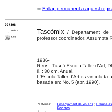
Enllaç permanent a aquest regis
20 / 398
Tascòmix
select
/ Departament de Di
print
professor coordinador: Assumpta 
1986-
Reus : Tascó Escola Taller d'Art, 
Il. ; 30 cm. Anual.
L'Escola Taller d'Art és vinculada 
basada en: No. 5 (abr. 1990).
Matèries:
Ensenyament de les arts
;
Premsa est
Revistes