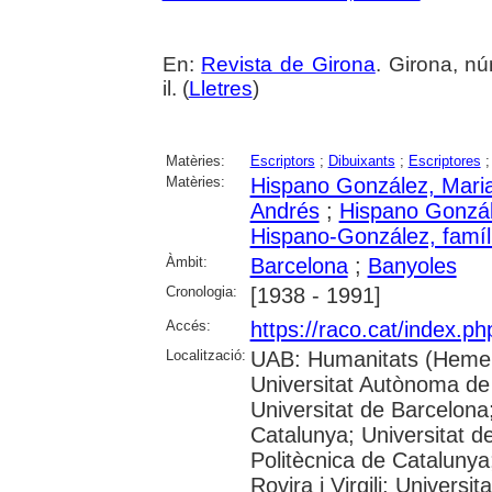
En:
Revista de Girona
. Girona, nú
il. (
Lletres
)
Matèries:
Escriptors
;
Dibuixants
;
Escriptores
Matèries:
Hispano González, Mari
Andrés
;
Hispano Gonzál
Hispano-González, famíl
Àmbit:
Barcelona
;
Banyoles
Cronologia:
[1938 - 1991]
Accés:
https://raco.cat/index.p
Localització:
UAB: Humanitats (Hemer
Universitat Autònoma de
Universitat de Barcelona;
Catalunya; Universitat de
Politècnica de Catalunya
Rovira i Virgili; Universi