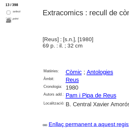
13 / 398
Extracomics : recull de cò
select
print
[Reus] : [s.n.], [1980]
69 p. : il. ; 32 cm
Matèries:
Còmic
;
Antologies
Àmbit:
Reus
Cronologia:
1980
Autors add.:
Pam i Pipa de Reus
Localització:
B. Central Xavier Amoró
Enllaç permanent a aquest regis