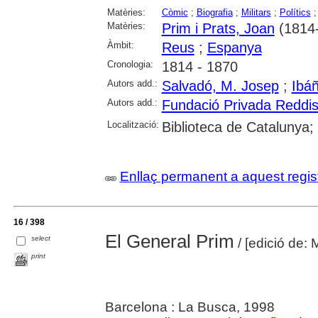
Matèries:
Còmic
;
Biografia
;
Militars
;
Polítics
Matèries:
Prim i Prats, Joan
(1814
Àmbit:
Reus
;
Espanya
Cronologia:
1814 - 1870
Autors add.:
Salvadó, M. Josep
;
Ibá
Autors add.:
Fundació Privada Reddi
Localització:
Biblioteca de Catalunya;
Enllaç permanent a aquest regis
16 / 398
El General Prim
select
/ [edició de: 
print
Barcelona : La Busca, 1998