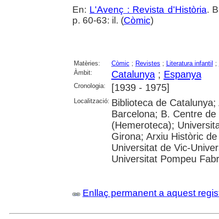
En:
L'Avenç : Revista d'Història
. 
p. 60-63: il. (
Còmic
)
Matèries:
Còmic
;
Revistes
;
Literatura infantil
;
Àmbit:
Catalunya
;
Espanya
Cronologia:
[1939 - 1975]
Localització:
Biblioteca de Catalunya; 
Barcelona; B. Centre de
(Hemeroteca); Universita
Girona; Arxiu Històric de
Universitat de Vic-Univer
Universitat Pompeu Fabra;
Enllaç permanent a aquest regis