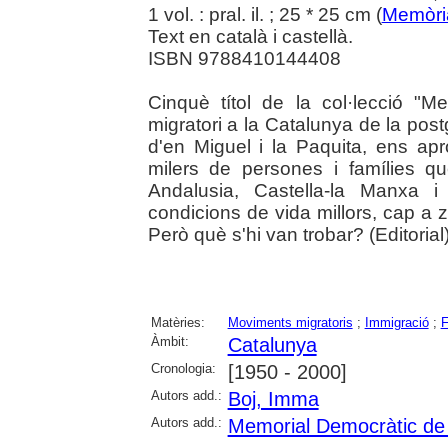
1 vol. : pral. il. ; 25 * 25 cm (
Memòri
Text en català i castellà.
ISBN 9788410144408
Cinquè títol de la col·lecció "M
migratori a la Catalunya de la pos
d'en Miguel i la Paquita, ens ap
milers de persones i famílies q
Andalusia, Castella-la Manxa i
condicions de vida millors, cap a 
Però què s'hi van trobar? (Editorial)
Matèries:
Moviments migratoris
;
Immigració
;
F
Àmbit:
Catalunya
Cronologia:
[1950 - 2000]
Autors add.:
Boj, Imma
Autors add.:
Memorial Democràtic de