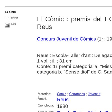
14 / 398
El Còmic : premis del I 
select
print
Reus
Concurs Juvenil de Còmics
(1r : 1
Reus : Escola-Taller d'art : Delega
1 vol. : il. ; 31 cm
Conté: 1r premi categoria a, "Miss
categoria b, "Sense títol" de C. Sa
Matèries:
Còmic
;
Certàmens
;
Joventut
Àmbit:
Reus
Cronologia:
1980