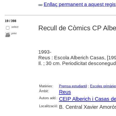
Enllaç permanent a aquest regis
19 / 398
Recull de Còmics CP Albe
select
print
1993-
Reus : Escola Alberich Casas, [199
Il. ; 30 cm. Periodicitat desconegud
Matèries:
Premsa estudiantil
;
Escoles primàrie
Àmbit:
Reus
Autors add.:
CEIP Alberich i Casas d
Localització:
B. Central Xavier Amoró