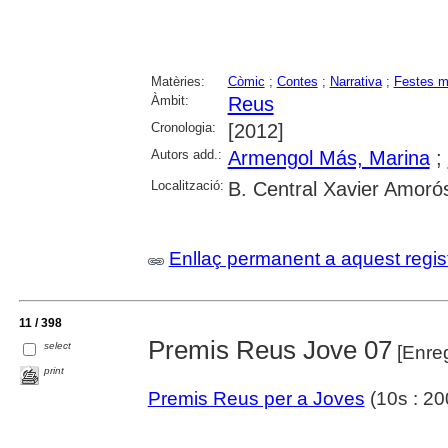
Matèries:
Còmic
;
Contes
;
Narrativa
;
Festes m
Àmbit:
Reus
Cronologia:
[2012]
Autors add.:
Armengol Más, Marina
;
Localització:
B. Central Xavier Amoró
Enllaç permanent a aquest regis
11 / 398
Premis Reus Jove 07
select
[Enreg
print
Premis Reus per a Joves
(10s : 20