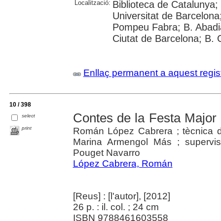
Localització:
Biblioteca de Catalunya;
Universitat de Barcelona;
Pompeu Fabra; B. Abadia 
Ciutat de Barcelona; B.
Enllaç permanent a aquest regis
10 / 398
Contes de la Festa Major 
select
print
Román López Cabrera ; tècnica di
Marina Armengol Más ; supervisi
Pouget Navarro
López Cabrera, Román
[Reus] : [l'autor], [2012]
26 p. : il. col. ; 24 cm
ISBN 9788461603558