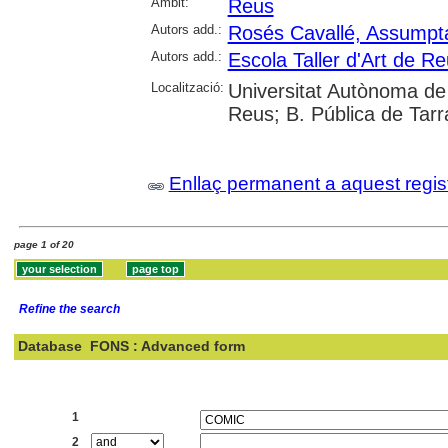
Àmbit:
Reus
Autors add.:
Rosés Cavallé, Assumpt
Autors add.:
Escola Taller d'Art de R
Localització:
Universitat Autònoma de
Reus; B. Pública de Tar
Enllaç permanent a aquest regis
page 1 of 20
Refine the search
Database
FONS : Advanced form
Search:
1
2