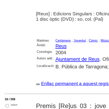
[Reus] : Edicions Singulars : Oficin
1 disc òptic (DVD) : so, col. (Pal)
Matèries:
Certàmens
;
Joventut
;
Còmic
;
Músi
Àmbit:
Reus
Cronologia:
2004
Autors add.:
Ajuntament de Reus
. Of
Localització:
B. Pública de Tarragona
Enllaç permanent a aquest regis
18 / 398
Premis [Re]us 03 : jove
select