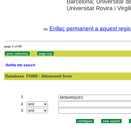
Barcelona; Universitat d
Universitat Rovira i Virgil
Enllaç permanent a aquest regis
page 1 of 58
Refine the search
Database
FONS : Advanced form
Search:
1
2
3