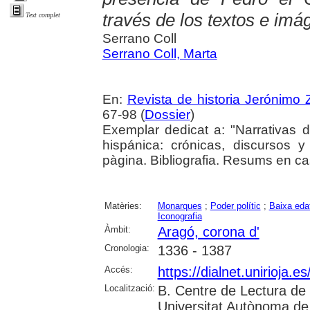
través de los textos e im
Text complet
Serrano Coll
Serrano Coll, Marta
En:
Revista de historia Jerónimo Z
67-98 (
Dossier
)
Exemplar dedicat a: "Narrativas 
hispánica: crónicas, discursos 
pàgina. Bibliografia. Resums en cas
Matèries:
Monarques
;
Poder polític
;
Baixa eda
Iconografia
Àmbit:
Aragó, corona d'
Cronologia:
1336 - 1387
Accés:
https://dialnet.unirioja.
Localització:
B. Centre de Lectura de 
Universitat Autònoma de 