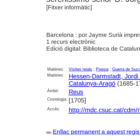
[Fitxer informàtic]
Barcelona : por Jayme Surià impress
1 recurs electrònic
Edició digital: Biblioteca de Catalu
Matèries:
Visites reials
;
Poesia
;
Guerra de Suc
Matèries:
Hessen-Darmstadt, Jordi
Catalunya-Aragó
(1685-1
Àmbit:
Reus
Cronologia:
[1705]
Accés:
http://mdc.csuc.cat/cdm/re
Enllaç permanent a aquest regis