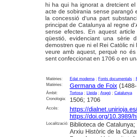
hi ha qui ha ignorat a dretcient e
acte de sobirania sense parangó e
la concessió d'una part substancial
principat de Catalunya al regne 
sense efectes. En aquest article 
qüestió, evidenciant una sèrie 
demostren que ni el Rei Catòlic ni
veure amb aquest, perquè no és 
sent confeccionat en 1706 o en una
Matèries:
Edat moderna
;
Fonts documentals
;
Matèries:
Germana de Foix
(1488-
Àmbit:
Tortosa
;
Lleida
;
Aragó
;
Catalunya
Cronologia:
1506; 1706
Accés:
https://dialnet.unirioja.
https://doi.org/10.3989/
Localització:
Biblioteca de Catalunya;
Arxiu Històric de la Ciut