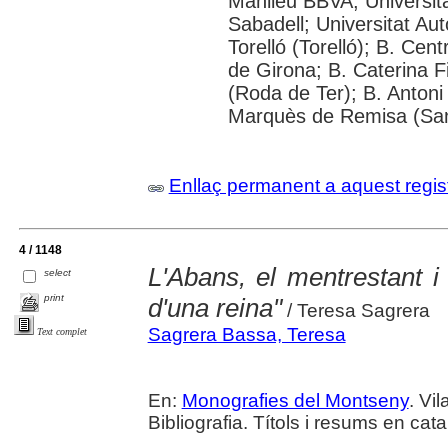
Manlleu BBVA; Universitat 
Sabadell; Universitat Au
Torelló (Torelló); B. Cen
de Girona; B. Caterina 
(Roda de Ter); B. Antoni 
Marquès de Remisa (Sant
Enllaç permanent a aquest regis
4 / 1148
L'Abans, el mentrestant i
select
print
d'una reina"
/ Teresa Sagrera
Sagrera Bassa, Teresa
Text complet
En:
Monografies del Montseny
. Vi
Bibliografia. Títols i resums en cata