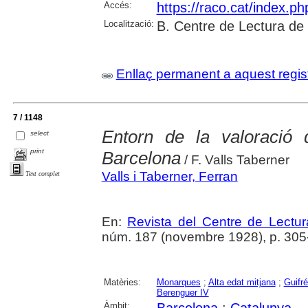
Accés:
https://raco.cat/index.p
Localització:
B. Centre de Lectura de
Enllaç permanent a aquest regis
7 / 1148
Entorn de la valoració 
select
print
Barcelona
/ F. Valls Taberner
Valls i Taberner, Ferran
Text complet
En:
Revista del Centre de Lectu
núm. 187 (novembre 1928), p. 305
Matèries:
Monarques
;
Alta edat mitjana
;
Guifré
Berenguer IV
Àmbit:
Barcelona
;
Catalunya