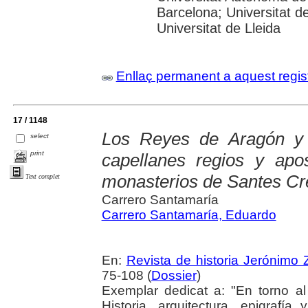
Barcelona; Universitat d
Universitat de Lleida
Enllaç permanent a aquest regis
17 / 1148
Los Reyes de Aragón y 
select
print
capellanes regios y apo
monasterios de Santes Cr
Text complet
Carrero Santamaría
Carrero Santamaría, Eduardo
En:
Revista de historia Jerónimo Z
75-108 (
Dossier
)
Exemplar dedicat a: "En torno al
Historia, arquitectura, epigraf