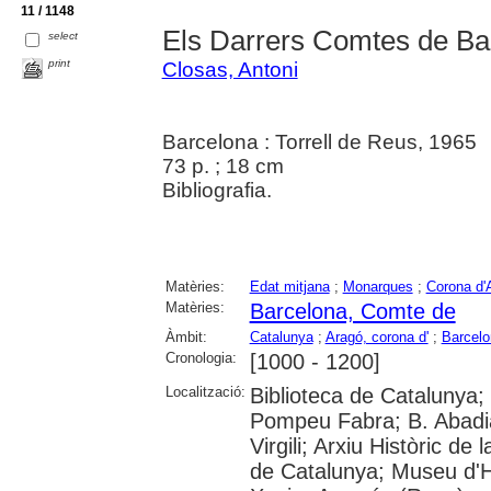
11 / 1148
Els Darrers Comtes de Ba
select
print
Closas, Antoni
Barcelona : Torrell de Reus, 1965
73 p. ; 18 cm
Bibliografia.
Matèries:
Edat mitjana
;
Monarques
;
Corona d'
Matèries:
Barcelona, Comte de
Àmbit:
Catalunya
;
Aragó, corona d'
;
Barcelo
Cronologia:
[1000 - 1200]
Localització:
Biblioteca de Catalunya; 
Pompeu Fabra; B. Abadia 
Virgili; Arxiu Històric de
de Catalunya; Museu d'Hi