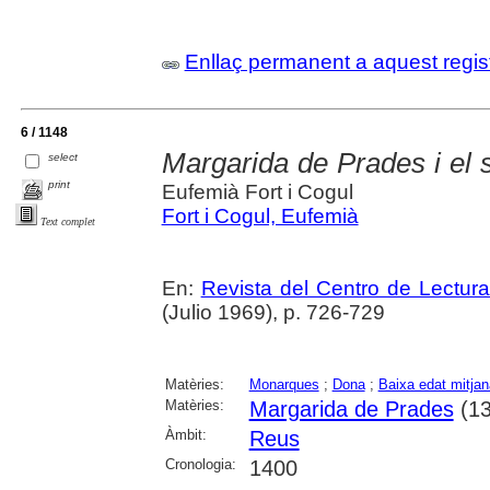
Enllaç permanent a aquest regis
6 / 1148
Margarida de Prades i el 
select
print
Eufemià Fort i Cogul
Fort i Cogul, Eufemià
Text complet
En:
Revista del Centro de Lectur
(Julio 1969), p. 726-729
Matèries:
Monarques
;
Dona
;
Baixa edat mitjan
Matèries:
Margarida de Prades
(13
Àmbit:
Reus
Cronologia:
1400