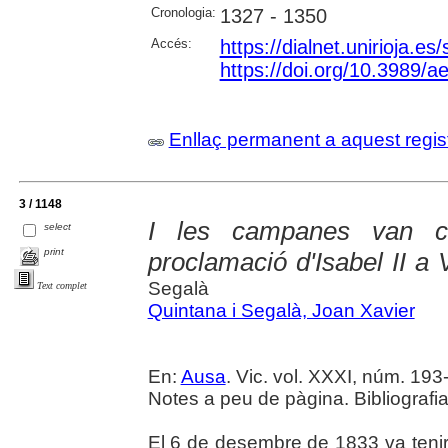
Cronologia:
1327 - 1350
Accés:
https://dialnet.unirioja.e
https://doi.org/10.3989/
Enllaç permanent a aquest regis
3 / 1148
I les campanes van ca
select
print
proclamació d'Isabel II a 
Segalà
Text complet
Quintana i Segalà, Joan Xavier
En:
Ausa
. Vic. vol. XXXI, núm. 193-
Notes a peu de pàgina. Bibliografia
El 6 de desembre de 1833 va tenir l