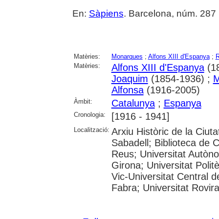
En:
Sàpiens
. Barcelona, núm. 287 (
Matèries:
Monarques
;
Alfons XIII d'Espanya
;
R
Matèries:
Alfons XIII d'Espanya
(1
Joaquim
(1854-1936) ;
M
Alfonsa
(1916-2005)
Àmbit:
Catalunya
;
Espanya
Cronologia:
[1916 - 1941]
Localització:
Arxiu Històric de la Ciut
Sabadell; Biblioteca de 
Reus; Universitat Autòno
Girona; Universitat Polit
Vic-Universitat Central 
Fabra; Universitat Rovira i