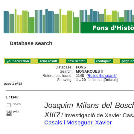
Database search
Database:
FONS
Search:
MONARQUES []
References found:
1148
[
Refine the search
]
Showing:
1 .. 20
in format [
Default
]
page 1 of 58
1 / 1148
Joaquim Milans del Bosch 
select
print
XIII?
/ Investigació de Xavier Cas
Casals i Meseguer, Xavier