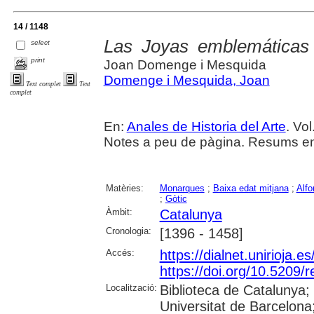
14 / 1148
Las Joyas emblemáticas
select
print
Joan Domenge i Mesquida
Domenge i Mesquida, Joan
Text complet
Text
complet
En:
Anales de Historia del Arte
. Vo
Notes a peu de pàgina. Resums en 
Matèries:
Monarques
;
Baixa edat mitjana
;
Alfo
;
Gòtic
Àmbit:
Catalunya
Cronologia:
[1396 - 1458]
Accés:
https://dialnet.unirioja.
https://doi.org/10.5209
Localització:
Biblioteca de Catalunya;
Universitat de Barcelona;