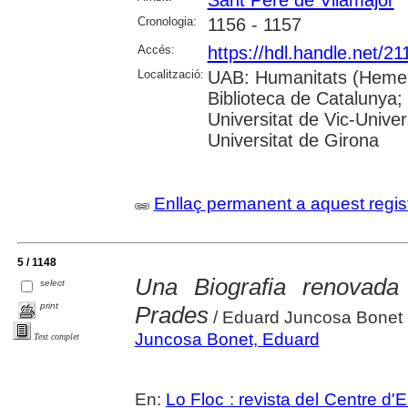
Sant Pere de Vilamajor
Cronologia:
1156 - 1157
Accés:
https://hdl.handle.net/2
Localització:
UAB: Humanitats (Hemero
Biblioteca de Catalunya;
Universitat de Vic-Univer
Universitat de Girona
Enllaç permanent a aquest regis
5 / 1148
Una Biografia renovada
select
print
Prades
/ Eduard Juncosa Bonet
Juncosa Bonet, Eduard
Text complet
En:
Lo Floc : revista del Centre 