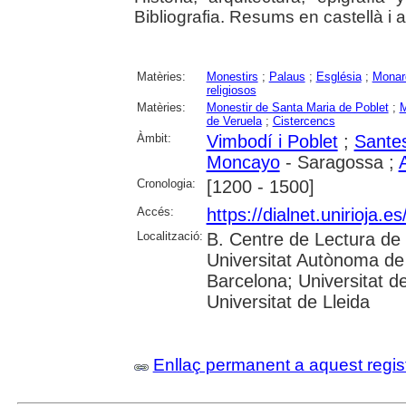
Bibliografia. Resums en castellà i 
Matèries:
Monestirs
;
Palaus
;
Església
;
Monar
religiosos
Matèries:
Monestir de Santa Maria de Poblet
;
M
de Veruela
;
Cistercencs
Àmbit:
Vimbodí i Poblet
;
Sante
Moncayo
- Saragossa ;
Cronologia:
[1200 - 1500]
Accés:
https://dialnet.unirioja.
Localització:
B. Centre de Lectura de 
Universitat Autònoma de 
Barcelona; Universitat d
Universitat de Lleida
Enllaç permanent a aquest regis