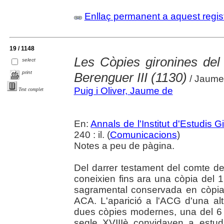
Enllaç permanent a aquest regis
19 / 1148
Les Còpies gironines de
select
print
Berenguer III (1130)
/ Jaume 
Puig i Oliver, Jaume de
Text complet
En:
Annals de l'Institut d'Estudis G
240 : il. (
Comunicacions
)
Notes a peu de pàgina.
Del darrer testament del comte d
coneixien fins ara una còpia del 
sagramental conservada en còpia
ACA. L'aparició a l'ACG d'una alt
dues còpies modernes, una del 6 
segle XVIIIè convidaven a estudia