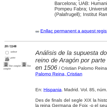
Barcelona; UAB: Humanit
Pompeu Fabra; Universita
(Palafrugell); Institut 
Enllaç permanent a aquest regis
20 / 1148
Análisis de la supuesta do
select
print
reino de Aragón por parte
en 1506
Text complet
Text
/ Cristian Palomo Reina
complet
Palomo Reina, Cristian
En:
Hispania
. Madrid. Vol. 85, núm
Des de finals del segle XIX la hist
la reina Germana de Foix -o el seu