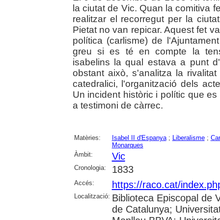
la ciutat de Vic. Quan la comitiva f
realitzar el recorregut per la ciu
Pietat no van repicar. Aquest fet v
política (carlisme) de l'Ajuntament
greu si es té en compte la tensió
isabelins la qual estava a punt d
obstant això, s'analitza la rivalita
catedralici, l'organització dels a
Un incident històric i polític que
a testimoni de càrrec.
Matèries:
Isabel II d'Espanya
;
Liberalisme
;
Car
Monarques
Àmbit:
Vic
Cronologia:
1833
Accés:
https://raco.cat/index.p
Localització:
Biblioteca Episcopal de V
de Catalunya; Universita