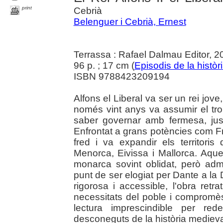
print
Cebrià
Belenguer i Cebrià, Ernest
Terrassa : Rafael Dalmau Editor, 2
96 p. ; 17 cm (
Episodis de la històr
ISBN 9788423209194
Alfons el Liberal va ser un rei jo
només vint anys va assumir el tro
saber governar amb fermesa, justí
Enfrontat a grans potències com Fra
fred i va expandir els territor
Menorca, Eivissa i Mallorca. Aques
monarca sovint oblidat, però adm
punt de ser elogiat per Dante a la
rigorosa i accessible, l'obra retra
necessitats del poble i compromès
lectura imprescindible per re
desconeguts de la història medieval