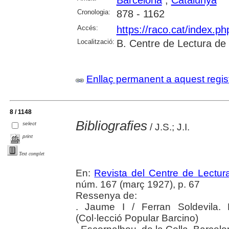
Cronologia:
878 - 1162
Accés:
https://raco.cat/index.p
Localització:
B. Centre de Lectura de
Enllaç permanent a aquest regis
8 / 1148
Bibliografies
select
/ J.S.; J.I.
print
Text complet
En:
Revista del Centre de Lectu
núm. 167 (març 1927), p. 67
Ressenya de:
. Jaume I / Ferran Soldevila. 
(Col·lecció Popular Barcino)