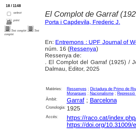
18 / 1148
El Complot de Garraf (192
select
print
Porta i Capdevila, Frederic J.
Text complet
Text
complet
En:
Entremons : UPF Journal of Wo
núm. 16 (
Ressenya
)
Ressenya de:
. El Complot del Garraf (1925) / J
Dalmau, Editor, 2025
Matèries:
Ressenyes
;
Dictadura de Primo de Ri
Monarques
;
Nacionalisme
;
Repressió 
Àmbit:
Garraf
;
Barcelona
Cronologia:
1925
Accés:
https://raco.cat/index.p
https://doi.org/10.31009