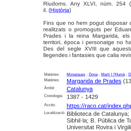
Riudoms. Any XLVI, núm. 254 (o
il. (
Història
)
Fins que no hem pogut disposar del
realitzats o promoguts per Edua
Prades i la reina Margarida, els 
territori, època i personatge no h
Des del segle XVIII que aquest
llegendes i fantasies que calia revi
Matèries:
Monarques
;
Dona
;
Martí I l'Humà
;
D
Matèries:
Margarida de Prades
(13
Àmbit:
Catalunya
Cronologia:
1387 - 1429
Accés:
https://raco.cat/index.p
Localització:
Biblioteca de Catalunya
Sibhil·la; B. Pública de
Universitat Rovira i Virgili