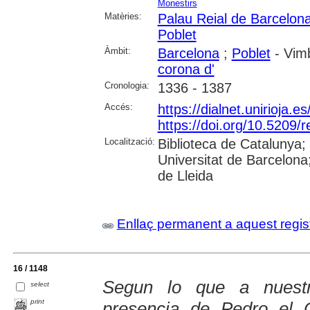
Monestirs
Matèries:
Palau Reial de Barcelon
Poblet
Àmbit:
Barcelona
;
Poblet
- Vimb
corona d'
Cronologia:
1336 - 1387
Accés:
https://dialnet.unirioja.
https://doi.org/10.5209
Localització:
Biblioteca de Catalunya;
Universitat de Barcelona;
de Lleida
Enllaç permanent a aquest regis
16 / 1148
Segun lo que a nuestr
select
print
presencia de Pedro el 