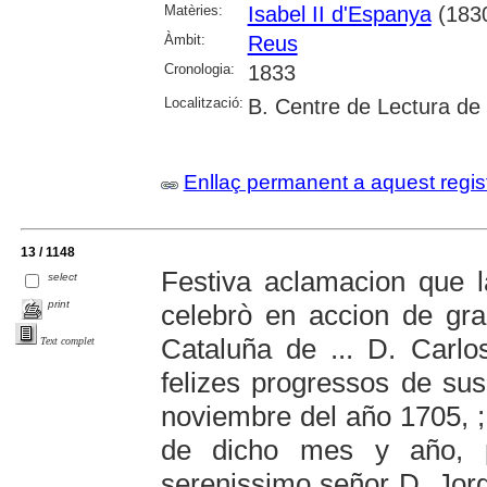
Matèries:
Isabel II d'Espanya
(183
Àmbit:
Reus
Cronologia:
1833
Localització:
B. Centre de Lectura de
Enllaç permanent a aquest regis
13 / 1148
Festiva aclamacion que l
select
print
celebrò en accion de gra
Cataluña de ... D. Carlos
Text complet
felizes progressos de sus
noviembre del año 1705, ; 
de dicho mes y año, p
serenissimo señor D. Jorg