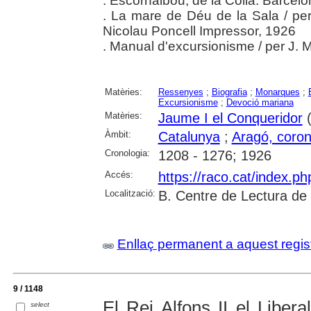
. Escornalbou, de la Colla. Barce
. La mare de Déu de la Sala / per
Nicolau Poncell Impressor, 1926
. Manual d'excursionisme / per J. 
Matèries:
Ressenyes
;
Biografia
;
Monarques
;
Excursionisme
;
Devoció mariana
Matèries:
Jaume I el Conqueridor
(
Àmbit:
Catalunya
;
Aragó, coron
Cronologia:
1208 - 1276; 1926
Accés:
https://raco.cat/index.p
Localització:
B. Centre de Lectura de
Enllaç permanent a aquest regis
9 / 1148
El Rei Alfons II el Liber
select