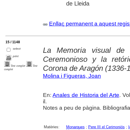
de Lleida
Enllaç permanent a aquest regis
15 / 1148
La Memoria visual de 
select
print
Ceremonioso y la retór
Corona de Aragón (1336-
Text complet
Text
complet
Molina i Figueras, Joan
En:
Anales de Historia del Arte
. Vo
il.
Notes a peu de pàgina. Bibliografia
Matèries:
Monarques
;
Pere III el Cerimoniós
;
I