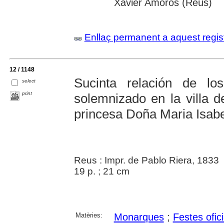
Xavier Amorós (Reus)
Enllaç permanent a aquest regis
12 / 1148
Sucinta relación de l
select
print
solemnizado en la villa d
princesa Doña Maria Isabe
Reus : Impr. de Pablo Riera, 1833
19 p. ; 21 cm
Matèries:
Monarques
;
Festes ofici