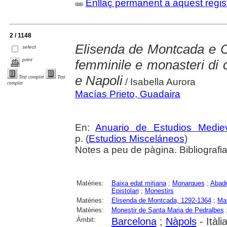
Enllaç permanent a aquest regis
2 / 1148
Elisenda de Montcada e C
select
print
femminile e monasteri di c
e Napoli
Text complet
Text
/ Isabella Aurora
complet
Macías Prieto, Guadaira
En:
Anuario de Estudios Medie
p. (
Estudios Misceláneos
)
Notes a peu de pàgina. Bibliografia
Matèries:
Baixa edat mitjana
;
Monarques
;
Abad
Epistolari
;
Monestirs
Matèries:
Elisenda de Montcada, 1292-1364
;
Ma
Matèries:
Monestir de Santa Maria de Pedralbes
Àmbit:
Barcelona
;
Nàpols
- Itàli