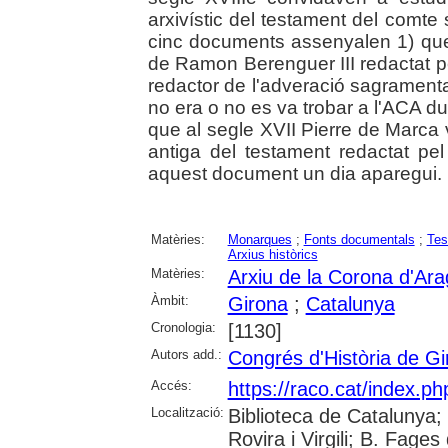
arxivístic del testament del comte 
cinc documents assenyalen 1) que 
de Ramon Berenguer III redactat pe
redactor de l'adveració sagramenta
no era o no es va trobar a l'ACA du
que al segle XVII Pierre de Marca v
antiga del testament redactat pe
aquest document un dia aparegui.
Matèries:
Monarques
;
Fonts documentals
;
Tes
Arxius històrics
Matèries:
Arxiu de la Corona d'Ar
Àmbit:
Girona
;
Catalunya
Cronologia:
[1130]
Autors add.:
Congrés d'Història de Gi
Accés:
https://raco.cat/index.p
Localització:
Biblioteca de Catalunya; 
Rovira i Virgili; B. Fage