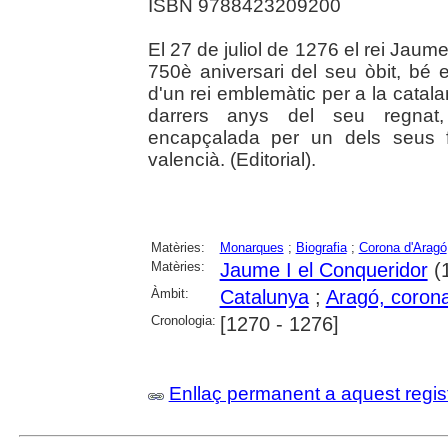
ISBN 9788423209200
El 27 de juliol de 1276 el rei Jaum
750è aniversari del seu òbit, bé e
d'un rei emblemàtic per a la catalani
darrers anys del seu regnat, m
encapçalada per un dels seus fil
valencià. (Editorial).
Matèries:
Monarques
;
Biografia
;
Corona d'Aragó
Matèries:
Jaume I el Conqueridor
(
Àmbit:
Catalunya
;
Aragó, corona
Cronologia:
[1270 - 1276]
Enllaç permanent a aquest regis