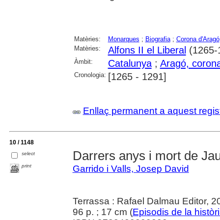
Matèries:
Monarques
;
Biografia
;
Corona d'Aragó
Matèries:
Alfons II el Liberal
(1265-
Àmbit:
Catalunya
;
Aragó, corona
Cronologia:
[1265 - 1291]
Enllaç permanent a aquest regis
10 / 1148
Darrers anys i mort de Ja
select
print
Garrido i Valls, Josep David
Terrassa : Rafael Dalmau Editor, 2
96 p. ; 17 cm (
Episodis de la històr