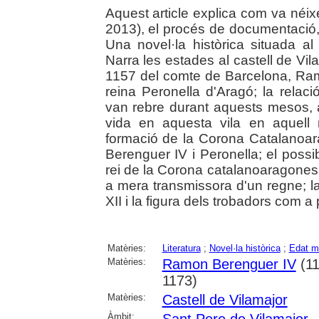
Aquest article explica com va néi
2013), el procés de documentació, d
Una novel·la històrica situada al
Narra les estades al castell de Vila
1157 del comte de Barcelona, Ram
reina Peronella d'Aragó; la relac
van rebre durant aquests mesos, a
vida en aquesta vila en aquell
formació de la Corona Catalano
Berenguer IV i Peronella; el possi
rei de la Corona catalanoaragonesa
a mera transmissora d'un regne; la
XII i la figura dels trobadors com a
Matèries:
Literatura
;
Novel·la històrica
;
Edat m
Matèries:
Ramon Berenguer IV
(11
1173)
Matèries:
Castell de Vilamajor
Àmbit: