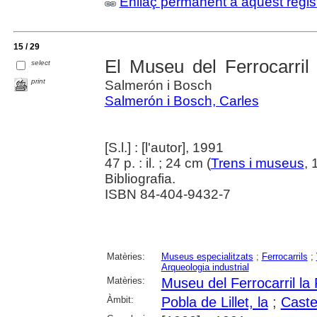
Enllaç permanent a aquest regis
15 / 29
El Museu del Ferrocarril 
select
print
Salmerón i Bosch
Salmerón i Bosch, Carles
[S.l.] : [l'autor], 1991
47 p. : il. ; 24 cm (
Trens i museus
, 
Bibliografia.
ISBN 84-404-9432-7
Matèries:
Museus especialitzats
;
Ferrocarrils
;
Arqueologia industrial
Matèries:
Museu del Ferrocarril la 
Àmbit:
Pobla de Lillet, la
;
Caste