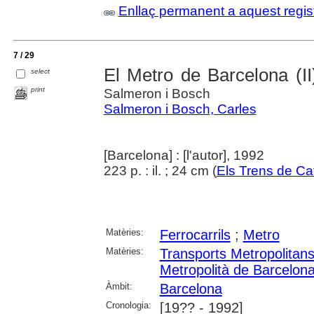
Enllaç permanent a aquest regis
7 / 29
El Metro de Barcelona (II)
select
print
Salmeron i Bosch
Salmeron i Bosch, Carles
[Barcelona] : [l'autor], 1992
223 p. : il. ; 24 cm (
Els Trens de Ca
Matèries:
Ferrocarrils
;
Metro
Matèries:
Transports Metropolitan
Metropolità de Barcelon
Àmbit:
Barcelona
Cronologia:
[19?? - 1992]