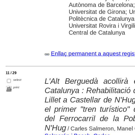
Autònoma de Barcelona; 
Universitat de Girona; Un
Politècnica de Catalunya
Universitat Rovira i Virgil
Central de Catalunya
Enllaç permanent a aquest regis
11 / 29
L'Alt Berguedà acollirà 
select
print
Catalunya : Rehabilitació 
Lillet a Castellar de N'H
el primer "tren turístico"
del Ferrocarril de la Po
N'Hug
/ Carles Salmeron, Mane