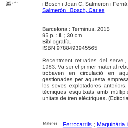
print
i Bosch i Joan C. Salmerón i Fern
Salmerón i Bosch, Carles
Barcelona : Terminus, 2015
95 p. : il. ; 30 cm
Bibliografía.
ISBN 9788493945565
Recentment retirades del servei
1983. Va ser el primer material reb
trobaven en circulació en aq
gestionades per aquesta empresa 
les seves explotadores anteriors. 
tècniques esquitxats amb múltipl
unitats de tren elèctriques. (Editoria
Matèries:
Ferrocarrils
;
Maquinària i