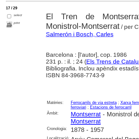
17 / 29
El Tren de Montserrat
select
print
Monistrol-Montserrat
/ per C
Salmerón i Bosch, Carles
Barcelona : [l'autor], cop. 1986
231 p. : il. ; 24 (
Els Trens de Catal
Bibliografia. Inclou apèndix estadíst
ISBN 84-3968-7743-9
Matèries:
Ferrocarrils de via estreta
;
Xarxa ferr
ferroviari
;
Estacions de ferrocarril
Àmbit:
Montserrat
- Monistrol d
Montserrat
Cronologia:
1878 - 1957
Localització: