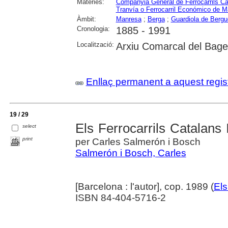
Matèries:
Companyia General de Ferrocarrils Ca
Tranvía o Ferrocarril Económico de 
Àmbit:
Manresa
;
Berga
;
Guardiola de Berg
Cronologia:
1885 - 1991
Localització:
Arxiu Comarcal del Bage
Enllaç permanent a aquest regis
19 / 29
Els Ferrocarrils Catalans I
select
print
per Carles Salmerón i Bosch
Salmerón i Bosch, Carles
[Barcelona : l'autor], cop. 1989 (
Els
ISBN 84-404-5716-2