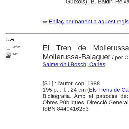
Guíxols); B. Baldiri Reix
Enllaç permanent a aquest regis
2 / 29
El Tren de Mollerussa 
select
print
Mollerussa-Balaguer
/ per C
Salmerón i Bosch, Carles
[S.l.] : l'autor, cop. 1988
195 p. : il. ; 24 cm (
Els Trens de Ca
Bibliografia. Amb el patrocini de:
Obres Públiques, Direcció General
ISBN 8440416253