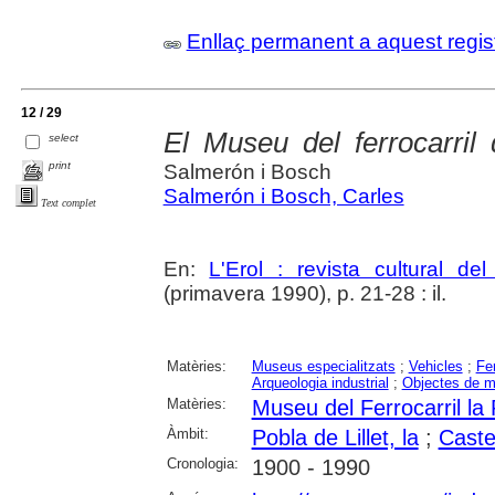
Enllaç permanent a aquest regis
12 / 29
El Museu del ferrocarril 
select
print
Salmerón i Bosch
Salmerón i Bosch, Carles
Text complet
En:
L'Erol : revista cultural de
(primavera 1990), p. 21-28 : il.
Matèries:
Museus especialitzats
;
Vehicles
;
Fer
Arqueologia industrial
;
Objectes de 
Matèries:
Museu del Ferrocarril la 
Àmbit:
Pobla de Lillet, la
;
Caste
Cronologia:
1900 - 1990