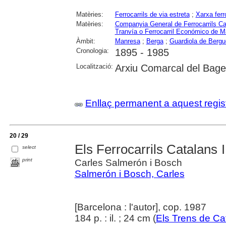
Matèries:
Ferrocarrils de via estreta
;
Xarxa ferr
Matèries:
Companyia General de Ferrocarrils Ca
Tranvía o Ferrocarril Económico de 
Àmbit:
Manresa
;
Berga
;
Guardiola de Berg
Cronologia:
1895 - 1985
Localització:
Arxiu Comarcal del Bag
Enllaç permanent a aquest regis
20 / 29
Els Ferrocarrils Catalans II
select
print
Carles Salmerón i Bosch
Salmerón i Bosch, Carles
[Barcelona : l'autor], cop. 1987
184 p. : il. ; 24 cm (
Els Trens de Ca