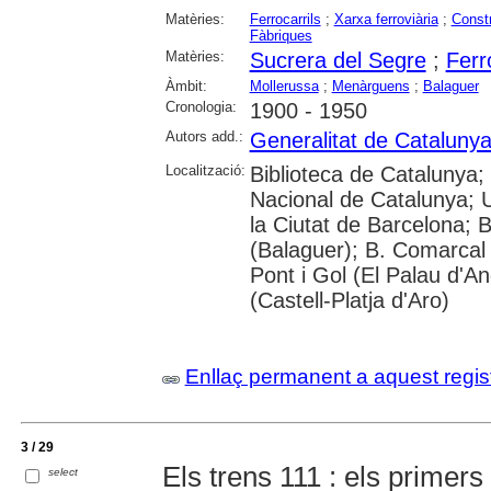
Matèries:
Ferrocarrils
;
Xarxa ferroviària
;
Const
Fàbriques
Matèries:
Sucrera del Segre
;
Ferr
Àmbit:
Mollerussa
;
Menàrguens
;
Balaguer
Cronologia:
1900 - 1950
Autors add.:
Generalitat de Cataluny
Localització:
Biblioteca de Catalunya;
Nacional de Catalunya; Un
la Ciutat de Barcelona; 
(Balaguer); B. Comarcal
Pont i Gol (El Palau d'A
(Castell-Platja d'Aro)
Enllaç permanent a aquest regis
3 / 29
Els trens 111 : els primer
select