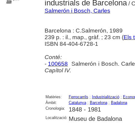
industrials de Barcelona
/ C
Salmerón i Bosch, Carles
Barcelona : C.Salmerón, 1989
239 p. : il., map., gràf. ; 23 cm (
Els 
ISBN 84-404-6728-1
Conté:
-
100658
Salmerón i Bosch. Carl
Capítol IV.
Matèries:
Ferrocarrils
;
Industrialització
;
Econo
Àmbit:
Catalunya
;
Barcelona
;
Badalona
Cronologia:
1848 - 1981
Localització:
Museu de Badalona