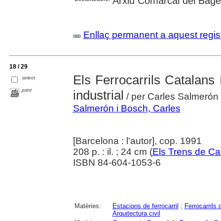
Arxiu Comarcal del Bag
Enllaç permanent a aquest regis
18 / 29
Els Ferrocarrils Catalans 
select
print
industrial
/ per Carles Salmerón
Salmerón i Bosch, Carles
[Barcelona : l'autor], cop. 1991
208 p. : il. ; 24 cm (
Els Trens de Ca
ISBN 84-604-1053-6
Matèries:
Estacions de ferrocarril
;
Ferrocarrils 
Arquitectura civil