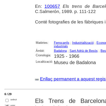
En:
100657
Els trens de Barce
C.Salmerón, 1989. p. 111-122
Conté fotografies de les fàbriques 
Matèries:
Ferrocarrils
;
Industrialització
;
Econo
industrials
Àmbit:
Badalona
;
Sant Adrià de Besòs
;
Bes
Cronologia:
1925 - 1966
Localització:
Museu de Badalona
Enllaç permanent a aquest regis
6 / 29
Els Trens de Barcelona:
select
print