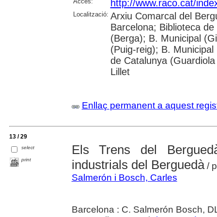
Accés:
http://www.raco.cat/inde
Localització:
Arxiu Comarcal del Berg
Barcelona; Biblioteca de
(Berga); B. Municipal (G
(Puig-reig); B. Municipal
de Catalunya (Guardiola
Lillet
Enllaç permanent a aquest regis
13 / 29
Els Trens del Berguedà:
select
print
industrials del Berguedà
/ 
Salmerón i Bosch, Carles
Barcelona : C. Salmerón Bosch, D