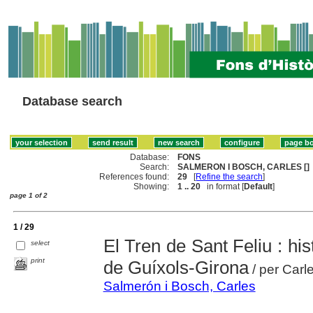
Database search
Database:
FONS
Search:
SALMERON I BOSCH, CARLES []
References found:
29
[
Refine the search
]
Showing:
1 .. 20
in format [
Default
]
page 1 of 2
1 / 29
El Tren de Sant Feliu : hist
select
print
de Guíxols-Girona
/ per Carl
Salmerón i Bosch, Carles