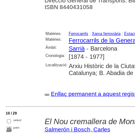
Direcció General de Transports. Bib
ISBN 8440431058
Matèries:
Ferrocarrils
;
Xarxa ferroviària
;
Estaci
Matèries:
Ferrocarrils de la Genera
Àmbit:
Sarrià
- Barcelona
Cronologia:
[1874 - 1977]
Localització:
Arxiu Històric de la Ciut
Catalunya; B. Abadia de 
Enllaç permanent a aquest regis
10 / 29
El Nou cremallera de Mont
select
print
Salmerón i Bosch, Carles