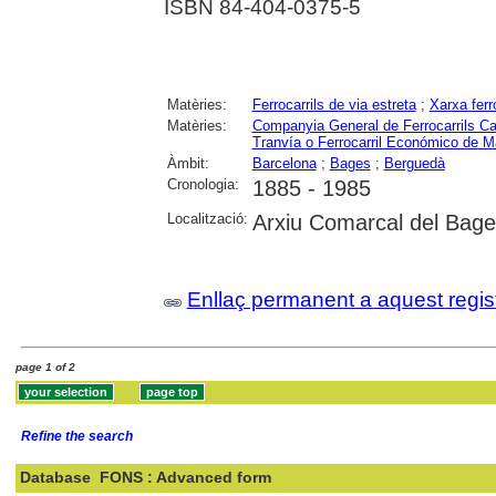
ISBN 84-404-0375-5
Matèries:
Ferrocarrils de via estreta
;
Xarxa ferr
Matèries:
Companyia General de Ferrocarrils Ca
Tranvía o Ferrocarril Económico de 
Àmbit:
Barcelona
;
Bages
;
Berguedà
Cronologia:
1885 - 1985
Localització:
Arxiu Comarcal del Bage
Enllaç permanent a aquest regis
page 1 of 2
Refine the search
Database
FONS : Advanced form