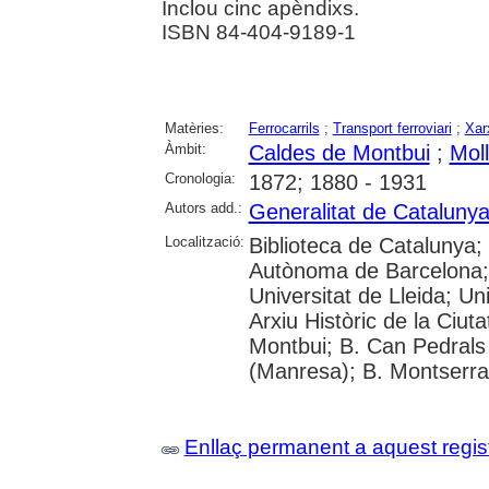
Inclou cinc apèndixs.
ISBN 84-404-9189-1
Matèries:
Ferrocarrils
;
Transport ferroviari
;
Xarx
Àmbit:
Caldes de Montbui
;
Moll
Cronologia:
1872; 1880 - 1931
Autors add.:
Generalitat de Cataluny
Localització:
Biblioteca de Catalunya;
Autònoma de Barcelona; 
Universitat de Lleida; Un
Arxiu Històric de la Ciut
Montbui; B. Can Pedrals 
(Manresa); B. Montserrat
Enllaç permanent a aquest regis