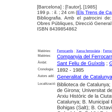
[Barcelona] : [l'autor], [1985]
199 p. : il. ; 24 cm (
Els Trens de Ca
Bibliografia. Amb el patrocini de:
Obres Públiques, Direcció General
ISBN 8439854862
Matèries:
Ferrocarrils
;
Xarxa ferroviària
;
Ferroc
Matèries:
Companyia del Ferrocarri
Àmbit:
Sant Feliu de Guíxols
;
G
Cronologia:
1892 - 1985
Autors add.:
Generalitat de Cataluny
Localització:
Biblioteca de Catalunya; 
de Girona; Universitat d
Arxiu Històric de la Ciut
Catalunya; B. Municipal 
Bohigas (Salt); B. Octavi