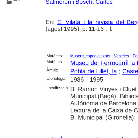
Salmerón i Bosch, Carles
En:
El Vilatà : la revista del Be
(agost 1995), p. 11-16 : il.
Matèries:
Museus especialitzats
;
Vehicles
;
Fer
Matèries:
Museu del Ferrocarril la 
Àmbit:
Pobla de Lillet, la
;
Caste
Cronologia:
1986 - 1995
Localització:
B. Ramon Vinyes i Cluet (
Municipal (Bagà); Bibliot
Autònoma de Barcelona; 
Lectura de la Caixa de 
B. Municipal (Gironella)