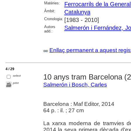
Matèries:
Ferrocarrils de la General
Àmbit:
Catalunya
Cronologia:
[1983 - 2010]
Autors
Salmerón i Fernández, J
add.:
Enllaç permanent a aquest regis
4 / 29
10 anys tram Barcelona (
select
print
Salmerón i Bosch, Carles
Barcelona : Maf Editor, 2014
64 p. : il. ; 27 cm
La xarxa moderna de tramvies de
2014 la seva primera dècada d'exi