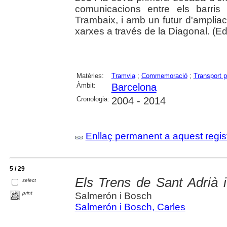
comunicacions entre els barris
Trambaix, i amb un futur d'amplia
xarxes a través de la Diagonal. (Edit
Matèries:
Tramvia
;
Commemoració
;
Transport p
Àmbit:
Barcelona
Cronologia:
2004 - 2014
Enllaç permanent a aquest regis
5 / 29
Els Trens de Sant Adrià i
select
print
Salmerón i Bosch
Salmerón i Bosch, Carles