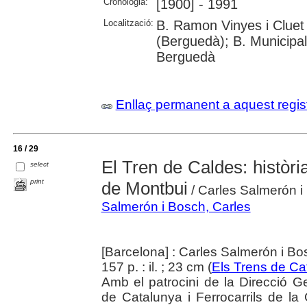
Cronologia:
[1900] - 1991
Localització:
B. Ramon Vinyes i Cluet 
(Berguedà); B. Municipal
Berguedà
Enllaç permanent a aquest regis
16 / 29
El Tren de Caldes: història
select
print
de Montbui
/ Carles Salmerón i
Salmerón i Bosch, Carles
[Barcelona] : Carles Salmerón i B
157 p. : il. ; 23 cm (
Els Trens de Ca
Amb el patrocini de la Direcció G
de Catalunya i Ferrocarrils de la 