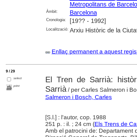
Metropolitans de Barcel
Àmbit:
Barcelona
Cronologia:
[19?? - 1992]
Localització:
Arxiu Històric de la Ciut
Enllaç permanent a aquest regis
9 / 29
El Tren de Sarrià: històr
select
print
Sarrià
/ per Carles Salmeron i B
Salmeron i Bosch, Carles
[S.l.] : l'autor, cop. 1988
251 p. : il. ; 24 cm (
Els Trens de Ca
Amb el patrocini de: Departament de