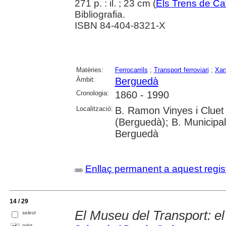
271 p. : il. ; 23 cm (
Els Trens de Ca
Bibliografia.
ISBN 84-404-8321-X
Matèries:
Ferrocarrils
;
Transport ferroviari
;
Xarx
Àmbit:
Berguedà
Cronologia:
1860 - 1990
Localització:
B. Ramon Vinyes i Cluet 
(Berguedà); B. Municipal
Berguedà
Enllaç permanent a aquest regis
14 / 29
El Museu del Transport: el
select
print