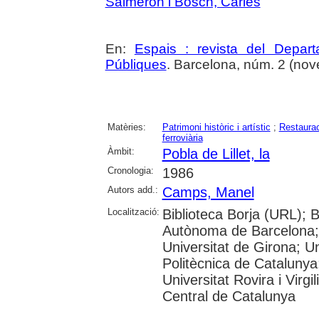
Salmerón i Bosch, Carles
En:
Espais : revista del Departa
Públiques
. Barcelona, núm. 2 (no
Matèries:
Patrimoni històric i artístic
;
Restaurac
ferroviària
Àmbit:
Pobla de Lillet, la
Cronologia:
1986
Autors add.:
Camps, Manel
Localització:
Biblioteca Borja (URL); B
Autònoma de Barcelona; 
Universitat de Girona; Un
Politècnica de Catalunya
Universitat Rovira i Virgil
Central de Catalunya