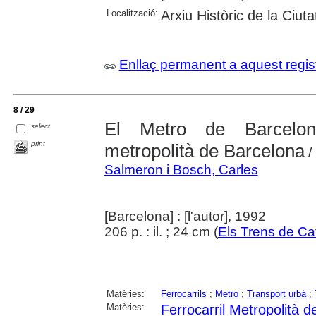
Localització:
Arxiu Històric de la Ciut
Enllaç permanent a aquest regis
8 / 29
El Metro de Barcelona:
select
print
metropolità de Barcelona
/
Salmeron i Bosch, Carles
[Barcelona] : [l'autor], 1992
206 p. : il. ; 24 cm (
Els Trens de Ca
Matèries:
Ferrocarrils
;
Metro
;
Transport urbà
;
Matèries:
Ferrocarril Metropolità 