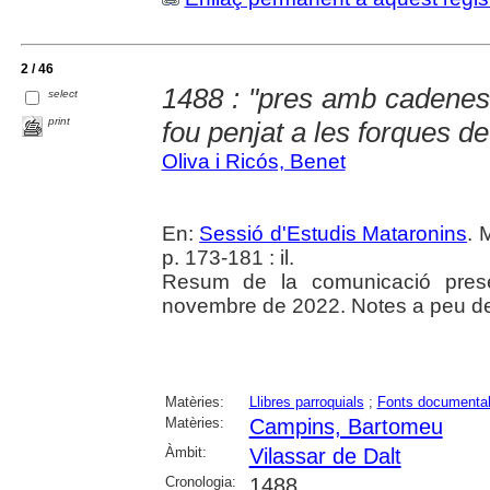
2 / 46
1488 : "pres amb cadenes 
select
print
fou penjat a les forques de
Oliva i Ricós, Benet
En:
Sessió d'Estudis Mataronins
. 
p. 173-181 : il.
Resum de la comunicació prese
novembre de 2022. Notes a peu de 
Matèries:
Llibres parroquials
;
Fonts documenta
Matèries:
Campins, Bartomeu
Àmbit:
Vilassar de Dalt
Cronologia:
1488