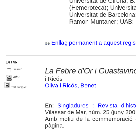
Universitat de Girona; 
(Hemeroteca); Universitat
Universitat de Barcelona;
Ramon Muntaner; UAB: S
Enllaç permanent a aquest regis
14 / 46
La Febre d'Or i Guastavino
select
print
i Ricós
Oliva i Ricós, Benet
Text complet
En:
Singladures : Revista d'hist
Vilassar de Mar, núm. 25 (juny 2009)
Amb motiu de la commemoració d
pàgina.