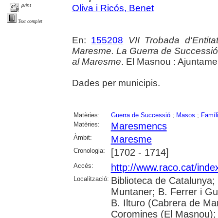
print
Oliva i Ricós, Benet
Text complet
En:
155208
VII Trobada d'Entit
Maresme. La Guerra de Successió i
al Maresme
. El Masnou : Ajuntame
Dades per municipis.
Matèries:
Guerra de Successió
;
Masos
;
Famíl
Matèries:
Maresmencs
Àmbit:
Maresme
Cronologia:
[1702 - 1714]
Accés:
http://www.raco.cat/ind
Localització:
Biblioteca de Catalunya;
Muntaner; B. Ferrer i Guà
B. Ilturo (Cabrera de Ma
Coromines (El Masnou);