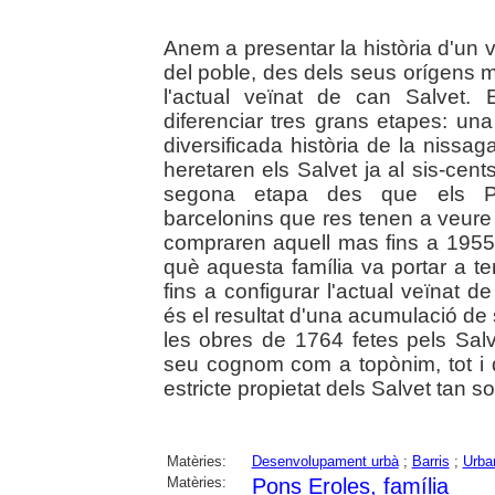
Anem a presentar la història d'un v
del poble, des dels seus orígens 
l'actual veïnat de can Salvet. 
diferenciar tres grans etapes: un
diversificada història de la niss
heretaren els Salvet ja al sis-cen
segona etapa des que els Pif
barcelonins que res tenen a veure a
compraren aquell mas fins a 1955
què aquesta família va portar a te
fins a configurar l'actual veïnat 
és el resultat d'una acumulació de 
les obres de 1764 fetes pels Salv
seu cognom com a topònim, tot i 
estricte propietat dels Salvet tan s
Matèries:
Desenvolupament urbà
;
Barris
;
Urba
Matèries:
Pons Eroles, família