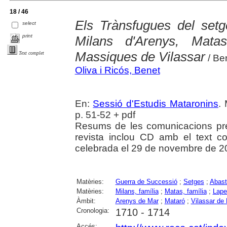
18 / 46
Els Trànsfugues del set
select
print
Milans d'Arenys, Mat
Massiques de Vilassar
Text complet
/ Be
Oliva i Ricós, Benet
En:
Sessió d'Estudis Mataronins
.
p. 51-52 + pdf
Resums de les comunicacions pr
revista inclou CD amb el text c
celebrada el 29 de novembre de 2
Matèries:
Guerra de Successió
;
Setges
;
Abast
Matèries:
Milans, família
;
Matas, família
;
Lapei
Àmbit:
Arenys de Mar
;
Mataró
;
Vilassar de
Cronologia:
1710 - 1714
Accés: