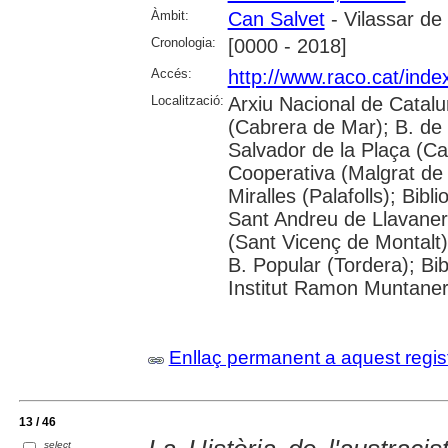
Àmbit:
Can Salvet
- Vilassar de
Cronologia:
[0000 - 2018]
Accés:
http://www.raco.cat/ind
Localització:
Arxiu Nacional de Catalun
(Cabrera de Mar); B. de 
Salvador de la Plaça (Cal
Cooperativa (Malgrat de 
Miralles (Palafolls); Bib
Sant Andreu de Llavanere
(Sant Vicenç de Montalt)
B. Popular (Tordera); Bib
Institut Ramon Muntaner;
Enllaç permanent a aquest regis
13 / 46
select