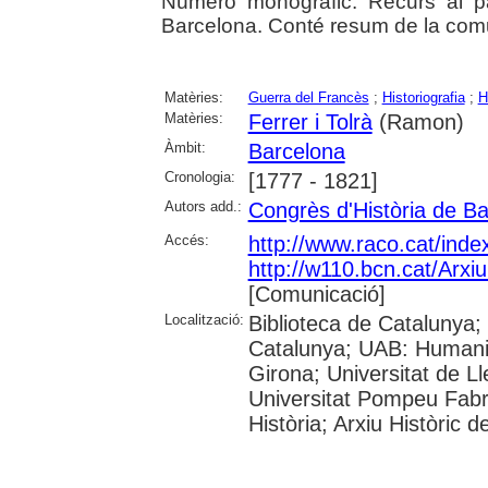
Número monogràfic: Recurs al pas
Barcelona. Conté resum de la com
Matèries:
Guerra del Francès
;
Historiografia
;
H
Matèries:
Ferrer i Tolrà
(Ramon)
Àmbit:
Barcelona
Cronologia:
[1777 - 1821]
Autors add.:
Congrès d'Història de B
Accés:
http://www.raco.cat/ind
http://w110.bcn.cat/Arx
[Comunicació]
Localització:
Biblioteca de Catalunya; 
Catalunya; UAB: Humanit
Girona; Universitat de Ll
Universitat Pompeu Fabra;
Història; Arxiu Històric 