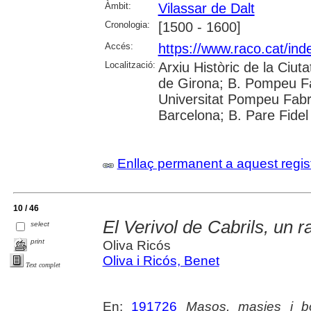
Àmbit:
Vilassar de Dalt
Cronologia:
[1500 - 1600]
Accés:
https://www.raco.cat/ind
Localització:
Arxiu Històric de la Ciut
de Girona; B. Pompeu F
Universitat Pompeu Fabra;
Barcelona; B. Pare Fidel
Enllaç permanent a aquest regis
10 / 46
El Verivol de Cabrils, un r
select
print
Oliva Ricós
Oliva i Ricós, Benet
Text complet
En:
191726
Masos, masies i bor