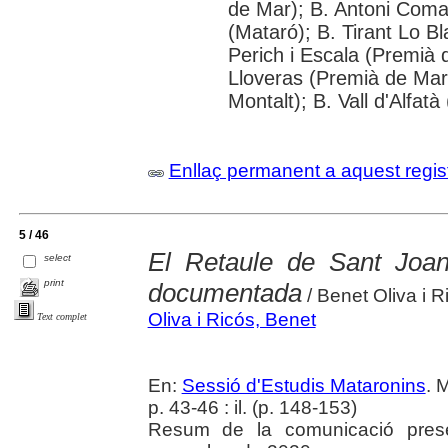
de Mar); B. Antoni Com
(Mataró); B. Tirant Lo B
Perich i Escala (Premià d
Lloveras (Premià de Mar
Montalt); B. Vall d'Alfat
Enllaç permanent a aquest regis
5 / 46
El Retaule de Sant Joan
select
print
documentada
/ Benet Oliva i R
Oliva i Ricós, Benet
Text complet
En:
Sessió d'Estudis Mataronins
. 
p. 43-46 : il. (p. 148-153)
Resum de la comunicació prese