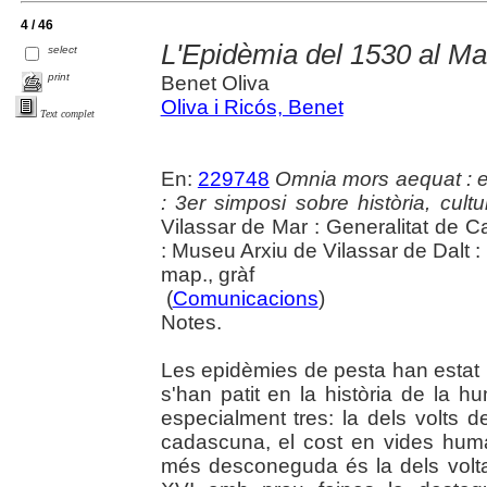
4 / 46
L'Epidèmia del 1530 al Mar
select
print
Benet Oliva
Oliva i Ricós, Benet
Text complet
En:
229748
Omnia mors aequat : e
: 3er simposi sobre història, cul
Vilassar de Mar : Generalitat de 
: Museu Arxiu de Vilassar de Dalt 
map., gràf
(
Comunicacions
)
Notes.
Les epidèmies de pesta han esta
s'han patit en la història de la 
especialment tres: la dels volts d
cadascuna, el cost en vides huma
més desconeguda és la dels volta