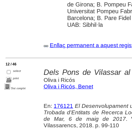
de Girona; B. Pompeu F
Universitat Pompeu Fabra;
Barcelona; B. Pare Fidel
UAB: Sibhil·la
Enllaç permanent a aquest regis
12 / 46
Dels Pons de Vilassar al
select
print
Oliva i Ricós
Oliva i Ricós, Benet
Text complet
En:
176121
El Desenvolupament ur
Trobada d'Entitats de Recerca Lo
de Mar, 6 de maig de 2017
. 
Vilassarencs, 2018. p. 99-110