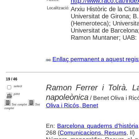
http://www.raco.cat/inde
Localització:
Arxiu Històric de la Ciut
Universitat de Girona; 
(Hemeroteca); Universitat
Universitat de Barcelona;
Ramon Muntaner; UAB: S
Enllaç permanent a aquest regis
19 / 46
Ramon Ferrer i Tolrà. La
select
print
napoleònica
/ Benet Oliva i Ric
Oliva i Ricós, Benet
Text complet
Text
complet
En:
Barcelona quaderns d'història
268 (
Comunicacions. Resums
, II)