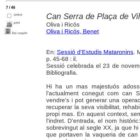
7 / 46
Can Serra de Plaça de Vil
select
print
Oliva i Ricós
Oliva i Ricós, Benet
Text complet
En:
Sessió d'Estudis Mataronins
. 
p. 45-68 : il.
Sessió celebrada el 23 de novem
Bibliografia.
Hi ha un mas majestuós adossa
l'actualment conegut com can S
vendre's i pot generar una operac
recuperar la seva visibilitat, rehabi
propi mas. En aquest context, sem
l'indret. D'entrada, el nom histò
sobrevingut al segle XX, ja que hi
que portaven la vaqueria de can