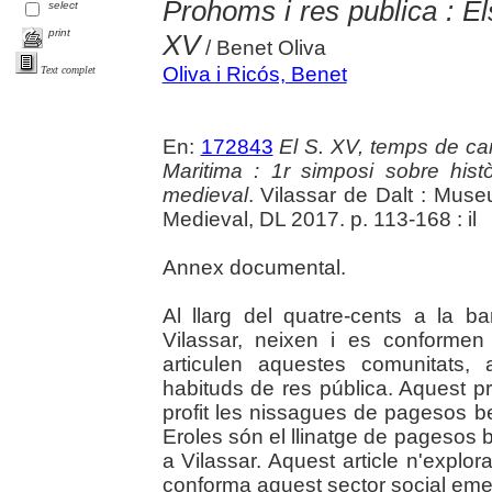
Prohoms i res publica : El
select
print
XV
/ Benet Oliva
Oliva i Ricós, Benet
Text complet
En:
172843
El S. XV, temps de can
Maritima : 1r simposi sobre hist
medieval
. Vilassar de Dalt : Mus
Medieval, DL 2017. p. 113-168 : il
Annex documental.
Al llarg del quatre-cents a la b
Vilassar, neixen i es conformen
articulen aquestes comunitats,
habituds de res pública. Aquest pro
profit les nissagues de pagesos b
Eroles són el llinatge de pagesos
a Vilassar. Aquest article n'explo
conforma aquest sector social eme