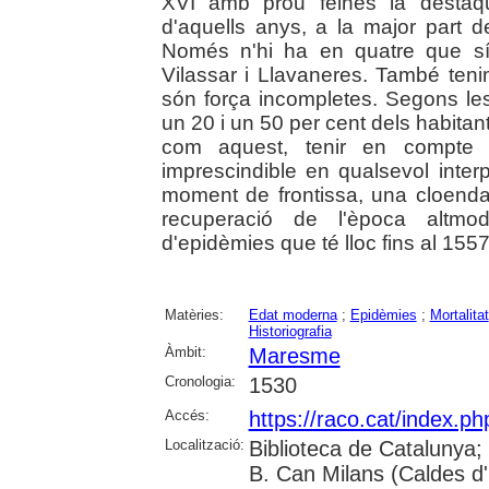
XVI amb prou feines la destaqu
d'aquells anys, a la major part d
Només n'hi ha en quatre que sí
Vilassar i Llavaneres. També ten
són força incompletes. Segons les
un 20 i un 50 per cent dels habitan
com aquest, tenir en compte e
imprescindible en qualsevol inter
moment de frontissa, una cloenda d
recuperació de l'època altmod
d'epidèmies que té lloc fins al 1557
Matèries:
Edat moderna
;
Epidèmies
;
Mortalitat
Historiografia
Àmbit:
Maresme
Cronologia:
1530
Accés:
https://raco.cat/index.ph
Localització:
Biblioteca de Catalunya;
B. Can Milans (Caldes d'