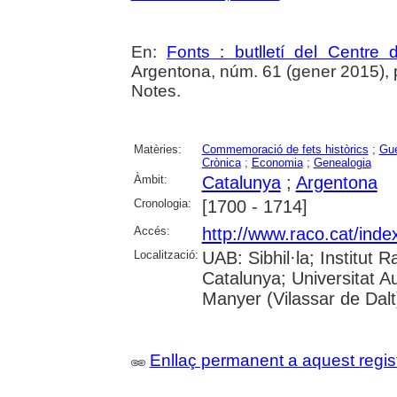
En:
Fonts : butlletí del Centre 
Argentona, núm. 61 (gener 2015), p.
Notes.
Matèries:
Commemoració de fets històrics
;
Gue
Crònica
;
Economia
;
Genealogia
Àmbit:
Catalunya
;
Argentona
Cronologia:
[1700 - 1714]
Accés:
http://www.raco.cat/inde
Localització:
UAB: Sibhil·la; Institut
Catalunya; Universitat 
Manyer (Vilassar de Dalt
Enllaç permanent a aquest regis