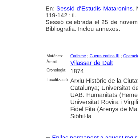
En:
Sessió d'Estudis Mataronins
. 
119-142 : il.
Sessió celebrada el 25 de novem
Bibliografia. Inclou annexos.
Matèries:
Carlisme
;
Guerra carlina III
;
Operacio
Àmbit:
Vilassar de Dalt
Cronologia:
1874
Localització:
Arxiu Històric de la Ciut
Catalunya; Universitat 
UAB: Humanitats (Hemer
Universitat Rovira i Virgi
Fidel Fita (Arenys de Ma
Sibhil·la
Enllaç permanent a aquest regis