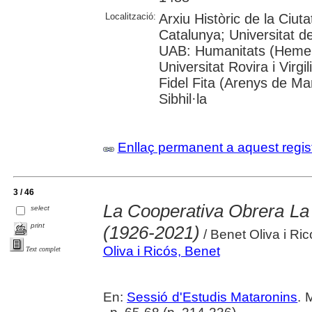
Localització:
Arxiu Històric de la Ciut
Catalunya; Universitat 
UAB: Humanitats (Hemer
Universitat Rovira i Virgi
Fidel Fita (Arenys de Ma
Sibhil·la
Enllaç permanent a aquest regis
3 / 46
La Cooperativa Obrera La 
select
print
(1926-2021)
/ Benet Oliva i Ric
Oliva i Ricós, Benet
Text complet
En:
Sessió d'Estudis Mataronins
. 