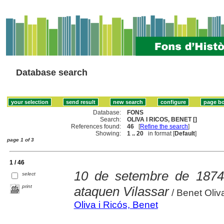
Database search
Database:
FONS
Search:
OLIVA I RICOS, BENET []
References found:
46
[
Refine the search
]
Showing:
1 .. 20
in format [
Default
]
page 1 of 3
1 / 46
10 de setembre de 1874 
select
print
ataquen Vilassar
/ Benet Oliva
Oliva i Ricós, Benet