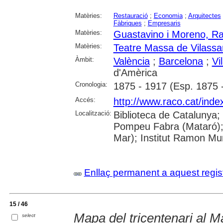
Matèries:
Restauració
;
Economia
;
Arquitectes
Fàbriques
;
Empresaris
Matèries:
Guastavino i Moreno, Ra
Matèries:
Teatre Massa de Vilassa
Àmbit:
València
;
Barcelona
;
Vi
d'Amèrica
Cronologia:
1875 - 1917 (Esp. 1875 
Accés:
http://www.raco.cat/inde
Localització:
Biblioteca de Catalunya;
Pompeu Fabra (Mataró); B
Mar); Institut Ramon Mu
Enllaç permanent a aquest regis
15 / 46
Mapa del tricentenari al 
select