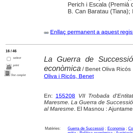
Perich i Escala (Premià 
B. Can Baratau (Tiana); B
Enllaç permanent a aquest regis
16 / 46
La Guerra de Successió
select
print
econòmica
/ Benet Oliva Ricós
Oliva i Ricós, Benet
Text complet
En:
155208
VII Trobada d'Entit
Maresme. La Guerra de Successió i
al Maresme
. El Masnou : Ajuntame
Matèries:
Guerra de Successió
;
Economia
;
Co
mitja
;
Política econòmica
;
Austriaci