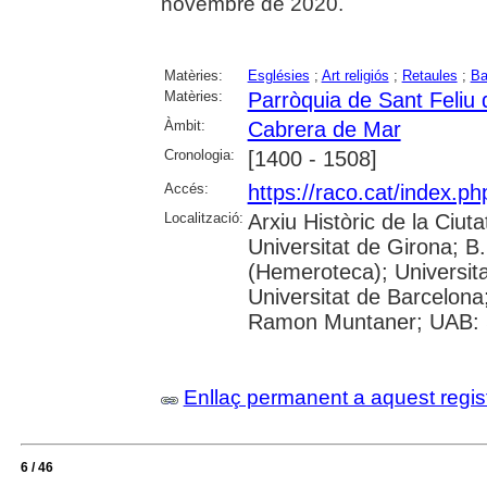
novembre de 2020.
Matèries:
Esglésies
;
Art religiós
;
Retaules
;
Ba
Matèries:
Parròquia de Sant Feliu
Àmbit:
Cabrera de Mar
Cronologia:
[1400 - 1508]
Accés:
https://raco.cat/index.p
Localització:
Arxiu Històric de la Ciut
Universitat de Girona; 
(Hemeroteca); Universitat
Universitat de Barcelona;
Ramon Muntaner; UAB: S
Enllaç permanent a aquest regis
6 / 46