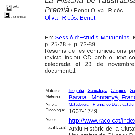
La Història de l'austraci
print
Premià
/ Benet Oliva i Ricós
Oliva i Ricós, Benet
Text complet
En:
Sessió d'Estudis Mataronins
. 
p. 25-28 + [p. 73-89]
Resums de les comunicacions pr
revista inclou CD amb el text c
celebrada el 28 de novembre
documental.
Matèries:
Biografia
;
Genealogia
;
Clergues
;
Gu
Matèries:
Barata i Montanyà, Fran
Àmbit:
Matadepera
;
Premià de Dalt
;
Catalu
Cronologia:
1667-1749
Accés:
http://www.raco.cat/inde
Localització:
Arxiu Històric de la Ciut