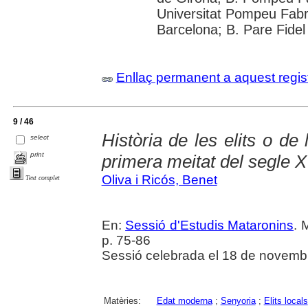
Universitat Pompeu Fabra;
Barcelona; B. Pare Fidel
Enllaç permanent a aquest regis
9 / 46
Història de les elits o de l
select
print
primera meitat del segle X
Oliva i Ricós, Benet
Text complet
En:
Sessió d'Estudis Mataronins
. 
p. 75-86
Sessió celebrada el 18 de novemb
Matèries:
Edat moderna
;
Senyoria
;
Elits locals