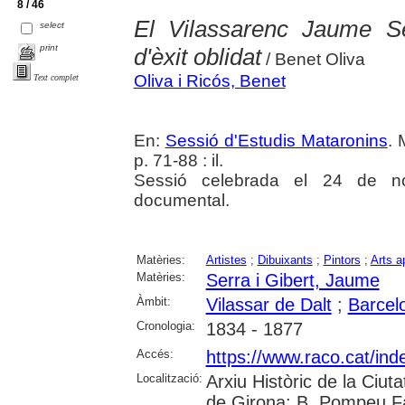
8 / 46
El Vilassarenc Jaume Se
select
print
d'èxit oblidat
/ Benet Oliva
Oliva i Ricós, Benet
Text complet
En:
Sessió d'Estudis Mataronins
. 
p. 71-88 : il.
Sessió celebrada el 24 de n
documental.
Matèries:
Artistes
;
Dibuixants
;
Pintors
;
Arts a
Matèries:
Serra i Gibert, Jaume
Àmbit:
Vilassar de Dalt
;
Barcel
Cronologia:
1834 - 1877
Accés:
https://www.raco.cat/ind
Localització:
Arxiu Històric de la Ciut
de Girona; B. Pompeu F