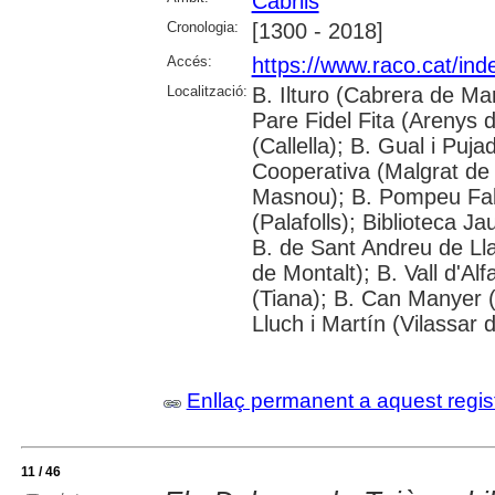
Cabrils
Cronologia:
[1300 - 2018]
Accés:
https://www.raco.cat/ind
Localització:
B. Ilturo (Cabrera de Mar)
Pare Fidel Fita (Arenys 
(Callella); B. Gual i Puj
Cooperativa (Malgrat de
Masnou); B. Pompeu Fabr
(Palafolls); Biblioteca J
B. de Sant Andreu de Ll
de Montalt); B. Vall d'A
(Tiana); B. Can Manyer (V
Lluch i Martín (Vilassar 
Enllaç permanent a aquest regis
11 / 46