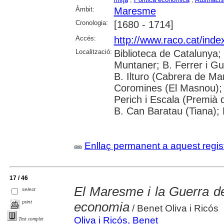
Àmbit:
Maresme
Cronologia:
[1680 - 1714]
Accés:
http://www.raco.cat/ind
Localització:
Biblioteca de Catalunya;
Muntaner; B. Ferrer i Guà
B. Ilturo (Cabrera de Ma
Coromines (El Masnou);
Perich i Escala (Premià 
B. Can Baratau (Tiana); B
Enllaç permanent a aquest regis
17 / 46
El Maresme i la Guerra de
select
print
economia
/ Benet Oliva i Ricós
Oliva i Ricós, Benet
Text complet