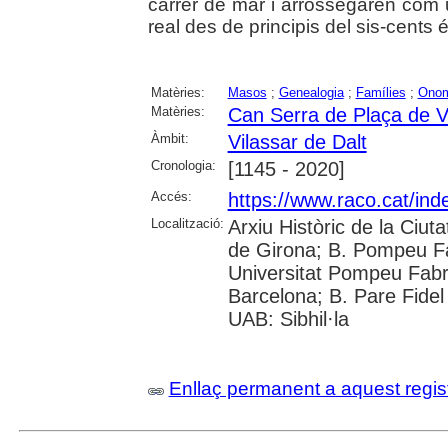
carrer de mar i arrossegaren com 
real des de principis del sis-cents
Matèries:
Masos
;
Genealogia
;
Famílies
;
Onom
Matèries:
Can Serra de Plaça de V
Àmbit:
Vilassar de Dalt
Cronologia:
[1145 - 2020]
Accés:
https://www.raco.cat/ind
Localització:
Arxiu Històric de la Ciut
de Girona; B. Pompeu F
Universitat Pompeu Fabra;
Barcelona; B. Pare Fidel
UAB: Sibhil·la
Enllaç permanent a aquest regis