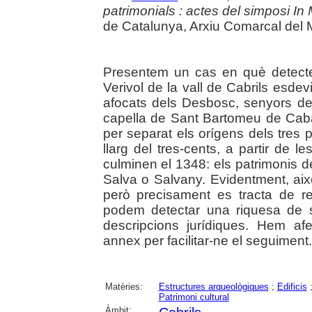
patrimonials : actes del simposi In 
de Catalunya, Arxiu Comarcal del 
Presentem un cas en què detecte
Verivol de la vall de Cabrils esde
afocats dels Desbosc, senyors del 
capella de Sant Bartomeu de Caba
per separat els orígens dels tres
llarg del tres-cents, a partir de l
culminen el 1348: els patrimonis de
Salva o Salvany. Evidentment, això
però precisament es tracta de re
podem detectar una riquesa de 
descripcions jurídiques. Hem af
annex per facilitar-ne el seguiment.
Matèries:
Estructures arqueològiques
;
Edificis
Patrimoni cultural
Àmbit: