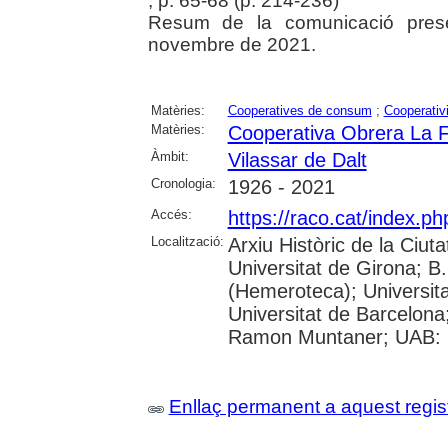
, p. 65-68 (p. 214-236)
Resum de la comunicació prese
novembre de 2021.
Matèries:
Cooperatives de consum
;
Cooperativ
Matèries:
Cooperativa Obrera La Fr
Àmbit:
Vilassar de Dalt
Cronologia:
1926 - 2021
Accés:
https://raco.cat/index.p
Localització:
Arxiu Històric de la Ciut
Universitat de Girona; 
(Hemeroteca); Universitat
Universitat de Barcelona;
Ramon Muntaner; UAB: S
Enllaç permanent a aquest regis