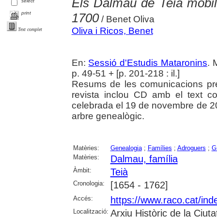
Els Dalmau de Teià mobili
select
print
1700
/ Benet Oliva
Oliva i Ricos, Benet
Text complet
En:
Sessió d'Estudis Mataronins
. 
p. 49-51 + [p. 201-218 : il.]
Resums de les comunicacions pr
revista inclou CD amb el text c
celebrada el 19 de novembre de 20
arbre genealògic.
Matèries:
Genealogia
;
Famílies
;
Adroguers
;
G
Matèries:
Dalmau, família
Àmbit:
Teià
Cronologia:
[1654 - 1762]
Accés:
https://www.raco.cat/ind
Localització:
Arxiu Històric de la Ciut