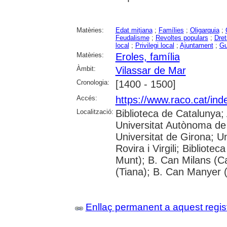
Matèries:
Edat mitjana
;
Famílies
;
Oligarquia
;
Feudalisme
;
Revoltes populars
;
Dret
local
;
Privilegi local
;
Ajuntament
;
Gu
Matèries:
Eroles, família
Àmbit:
Vilassar de Mar
Cronologia:
[1400 - 1500]
Accés:
https://www.raco.cat/ind
Localització:
Biblioteca de Catalunya;
Universitat Autònoma de 
Universitat de Girona; U
Rovira i Virgili; Bibliote
Munt); B. Can Milans (C
(Tiana); B. Can Manyer (
Enllaç permanent a aquest regis